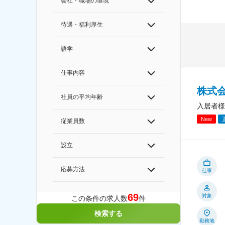
会社・職場の環境
待遇・福利厚生
語学
仕事内容
株式
社員の平均年齢
入居者様
New
従業員数
設立
応募方法
仕事
69
対象
この条件の求人数
件
検索する
勤務地