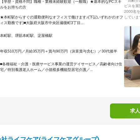
「高齢介
【学歴・資格不問】職種・業種未経験歓迎（一般職）★基本的なPCスキ
ビスを展
ルをお持ちの方
2000
★本町駅からすぐの通勤便利なオフィスで働けます♪(下記いずれかのオフ
していま
ィス勤務です)■大阪府大阪市中央区備後町3丁目...
本町駅、堺筋本町駅、淀屋橋駅
年収510万円／月給35万円＋賞与90万円（決算賞与含む）／30代後半
■各種福祉・介護・医療サービス事業の運営デイサービス／高齢者向け住
宅／特別養護老人ホーム／小規模多機能型居宅介護／...
求人
会社ライフケア(ライフケアグループ)