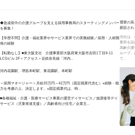
需要の高
◆急成長中の介護グループを支える採用事務局のスターティングメンバー
新設され
を募集！
当社は、
【学歴不問】介護・福祉業界やサービス業界での実務経験／採用・人材開
業所を設
発の経験
高齢介護
【転勤なし】■東大阪支社 介護事業部大阪府東大阪市吉田1丁目9-11
ループ」
LCGビル 2F＜アクセス＞近鉄奈良線「河内...
て...
河内花園駅、堺筋本町駅、東花園駅、本町駅
＜採用マネージャー＞月給35万円～42万円（固定残業代含む）※経験・能
力を考慮の上、決定します。※固定残業代は、時...
■各種福祉・介護・医療サービス事業の運営デイサービス／放課後等デイ
サービス（児童発達支援）／高齢者向け住宅／企業主...