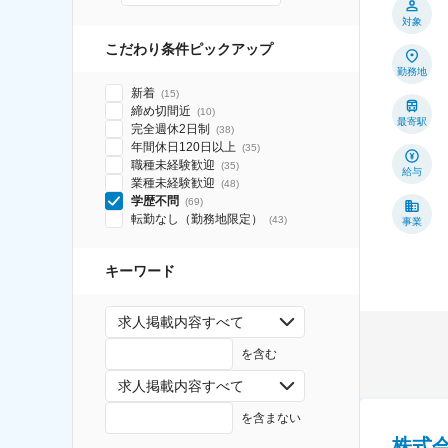
対象
こだわり条件ピックアップ
勤務地
新着
(
15
)
締め切間近
(
10
)
最寄駅
完全週休2日制
(
38
)
年間休日120日以上
(
35
)
職種未経験歓迎
(
35
)
給与
業種未経験歓迎
(
48
)
学歴不問
(
69
)
転勤なし（勤務地限定）
(
43
)
事業
キーワード
求人掲載内容すべて
を含む
求人掲載内容すべて
を含まない
株式