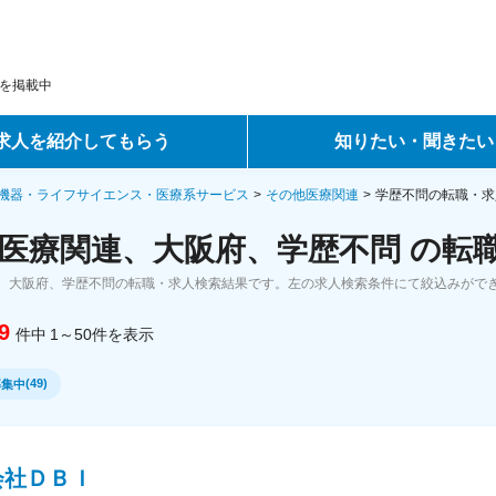
を掲載中
求人を紹介してもらう
知りたい・聞きたい
ントサービス
転職ノウハウ
機器・ライフサイエンス・医療系サービス
その他医療関連
学歴不問の転職・求
医療関連、大阪府、学歴不問 の転
サービス
データで見る転職
、大阪府、学歴不問の転職・求人検索結果です。左の求人検索条件にて絞込みがで
ーエージェントサービス
コラム・インタビュー
9
件中
1～50
件
を表示
転職Q&A
(
49
)
募集中
会社ＤＢＩ