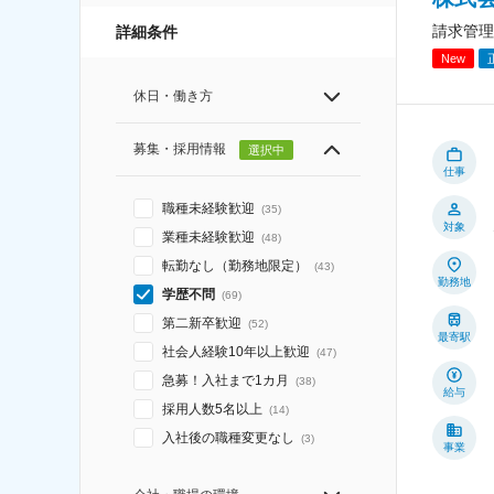
請求管理
詳細条件
New
休日・働き方
募集・採用情報
選択中
仕事
職種未経験歓迎
(
35
)
対象
業種未経験歓迎
(
48
)
転勤なし（勤務地限定）
(
43
)
勤務地
学歴不問
(
69
)
第二新卒歓迎
(
52
)
最寄駅
社会人経験10年以上歓迎
(
47
)
急募！入社まで1カ月
(
38
)
給与
採用人数5名以上
(
14
)
入社後の職種変更なし
(
3
)
事業