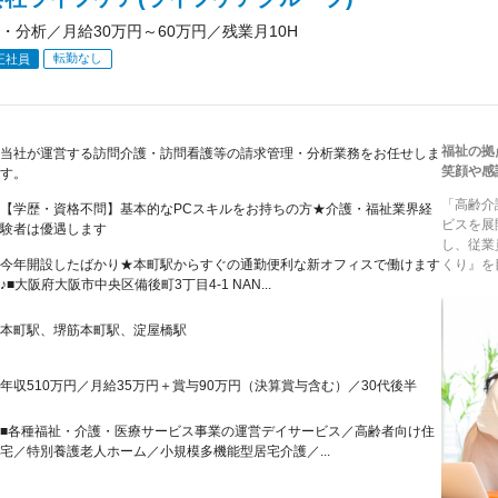
・分析／月給30万円～60万円／残業月10H
転勤なし
正社員
福祉の拠
当社が運営する訪問介護・訪問看護等の請求管理・分析業務をお任せしま
笑顔や感
す。
「高齢介
【学歴・資格不問】基本的なPCスキルをお持ちの方★介護・福祉業界経
ビスを展
験者は優遇します
し、従業
今年開設したばかり★本町駅からすぐの通勤便利な新オフィスで働けます
くり』を
♪■大阪府大阪市中央区備後町3丁目4-1 NAN...
本町駅、堺筋本町駅、淀屋橋駅
年収510万円／月給35万円＋賞与90万円（決算賞与含む）／30代後半
■各種福祉・介護・医療サービス事業の運営デイサービス／高齢者向け住
宅／特別養護老人ホーム／小規模多機能型居宅介護／...