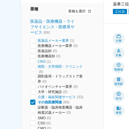
薬事三役
業種
業種を選択
正社員
医薬品・医療機器・ライ
フサイエンス・医療系サ
ービス
(
69
)
医薬品メーカー業界
(
1
)
仕事
医療機器メーカー業界
(
0
)
医薬品卸
(
0
)
対象
医療機器卸
(
0
)
CRO
(
1
)
病院・大学病院・クリニック
勤務地
(
6
)
調剤薬局・ドラッグストア業
界
(
0
)
最寄駅
バイオベンチャー業界
(
0
)
大学・研究施設
(
0
)
介護・福祉関連サービス
(
33
)
給与
その他医療関連
(
69
)
診断薬・臨床検査機器・臨床
検査試薬メーカー
(
0
)
事業
SMO
(
0
)
CSO
(
0
)
CMO
(
0
)