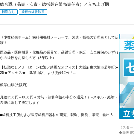
総合職（品責・安責・総括製造販売責任者）／立ち上げ期
転勤なし
業種未経験歓迎
《少数精鋭チーム》歯科用機材メーカーで、製造・販売の管理者として活
躍！
医薬品・医療機器・化粧品の業界で、品質管理・保証・安全確保のいずれ
かの経験をお持ちの方（3年以上）
【転勤なし／U・Iターン歓迎／綺麗なオフィス】大阪府東大阪市若草町5-
25★アクセス★「瓢箪山駅」より徒歩12分「...
瓢箪山駅(大阪府)
月給35万円～80万円＋賞与（決算利益の半分を還元！）※スキル・経験・
希望に応じて決定します
■歯科技工所および医療歯科用器材の研究、製造、開発、販売、輸出入
《スター
◆業界豊