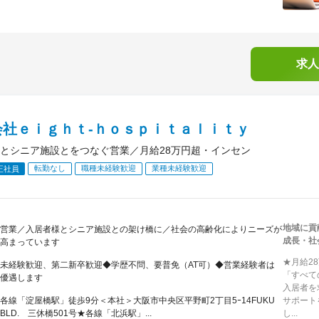
求人
会社ｅｉｇｈｔ‐ｈｏｓｐｉｔａｌｉｔｙ
とシニア施設とをつなぐ営業／月給28万円超・インセン
転勤なし
職種未経験歓迎
業種未経験歓迎
正社員
地域に貢
営業／入居者様とシニア施設との架け橋に／社会の高齢化によりニーズが
成長・社
高まっています
★月給2
未経験歓迎、第二新卒歓迎◆学歴不問、要普免（AT可）◆営業経験者は
「すべて
優遇します
入居者を
各線「淀屋橋駅」徒歩9分＜本社＞大阪市中央区平野町2丁目5ｰ14FUKU
サポート
BLD. 三休橋501号★各線「北浜駅」...
し...