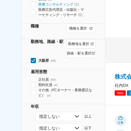
医療コンサルティング
(
1
)
医療広告代理店・出版社・マ
ーケティング・リサーチ
(
0
)
職種
職種を選択
勤務地、路線・駅
勤務地を選択
路線・駅を選択
大阪府
(
69
)
雇用形態
株式
正社員
(
65
)
契約社員
社内DX
(
4
)
その他（FCオーナー・業務委託な
New
ど）
(
0
)
年収
指定しない
以上
仕事
指定しない
以下