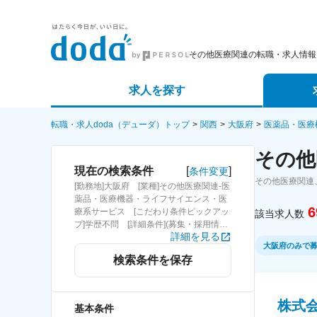
その他医療関連の転職・求人情報
求人を探す
詳細条件から探す
エージェ
転職・求人doda（デューダ）トップ
関西
大阪府
医薬品・医療
その他
新着求人から探す
スカウト
[
]
現在の検索条件
条件変更
その他医療関連
[勤務地]大阪府 [業種]その他医療関連-医
求人特集から探す
パートナ
薬品・医療機器・ライフサイエンス・医
6
療系サービス [こだわり条件ピックアッ
該当求人数
プ]学歴不問 [詳細条件](募集・採用情報)
詳細を見る
学歴不問
大阪府のみで
検索条件を保存
株式
基本条件