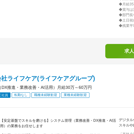
◆月給3
◆賞与は
◆部門長
◆土日祝
◆残業平
求人
会社ライフケア(ライフケアグループ)
（DX推進・業務改善・AI活用）月給30万～60万円
転勤なし
職種未経験歓迎
業種未経験歓迎
正社員
デジタル
【安定基盤でスキルを磨ける】システム管理（業務改善・DX推進・AI活
スキルや
用）の業務をお任せします