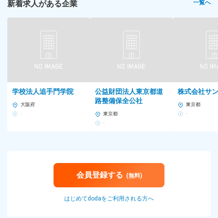
新着求人がある企業
一覧へ
学校法人追手門学院
公益財団法人東京都道
株式会社サ
路整備保全公社
大阪府
東京都
-
東京都
-
-
会員登録する
(無料)
はじめてdodaをご利用される方へ