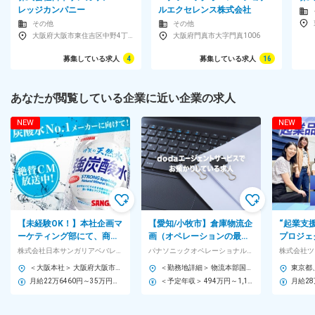
レッジカンパニー
ルエクセレンス株式会社
その他
その他
大阪府大阪市東住吉区中野4丁目2-13
大阪府門真市大字門真1006
募集している求人
4
募集している求人
16
あなたが閲覧している企業に近い企業の求人
NEW
NEW
【未経験OK！】本社企画マ
【愛知/小牧市】倉庫物流企
“起業支援
ーケティング部にて、商品
画（オペレーションの最適
プロジェ
企画から広報・営業支援な
化・効率化推進）◆土日祝
な角度、
株式会社日本サンガリアベバレッジカンパニー
パナソニックオペレーショナルエクセレンス株式会社
株式会社ツ
ど、幅広い業務で活躍！
休・年休126日／手当充実
支援活動
＜大阪本社＞ 大阪府大阪市東住吉区中野4丁目2-13
＜勤務地詳細＞ 物流本部国内物流OPC 小牧物流センター 住所：愛知県小牧市村中池之面1375番地 受動喫煙対策：屋内全面禁煙 変更の範囲：会社の定める事業所
月給22万6460円～35万円＋各種手当＋賞与年2回 ※経験・技能・知識等を考慮のうえ、決定します。
＜予定年収＞ 494万円～1,190万円 ＜賃金形態＞ 月給制 補足事項なし ＜賃金内訳＞ 月額（基本給）：284,000円～670,000円 ＜月給＞ 284,000円～670,000円 ＜昇給有無＞ 有 ＜残業手当＞ 有 ＜給与補足＞ ※上記予定年収は想定年収範囲ですが、実際の給与提示は年齢・前職・経験を考慮の上、当社規程に準じ決定します。 賃金はあくまでも目安の金額であり、選考を通じて上下する可能性があります。 月給(月額)は固定手当を含めた表記です。