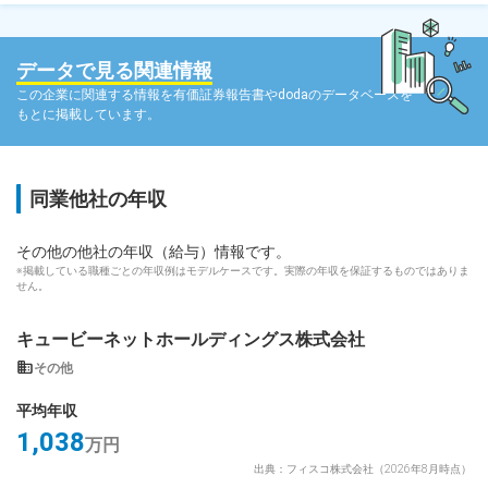
dodaチャットサポート
対応時間：10:00～22:00(日曜・年末年始を除く)
データで見る関連情報
自動案内は24時間365日対応
この企業に関連する情報を有価証券報告書やdodaのデータベースを
転職の「モヤモヤ」、一人で悩まず
もとに掲載しています。
気軽に相談してみませんか？
dodaの使い方は？
今の仕事を続けるべき？
同業他社の年収
その他の他社の年収（給与）情報です。
ヘルプ
サイトマップ
※掲載している職種ごとの年収例はモデルケースです。実際の年収を保証するものではありま
せん。
キュービーネットホールディングス株式会社
その他
平均年収
1,038
万円
出典：フィスコ株式会社（2026年8月時点）