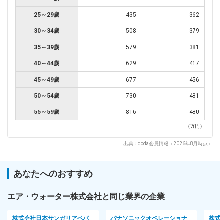
25～29歳
435
362
30～34歳
508
379
35～39歳
579
381
40～44歳
629
417
45～49歳
677
456
50～54歳
730
481
55～59歳
816
480
（万円）
出典：doda会員情報（2026年8月時点）
あなたへのおすすめ
エア・ウォーター株式会社と同じ業界の企業
株式会社日本サンガリアベバ
パナソニックオペレーショナ
株