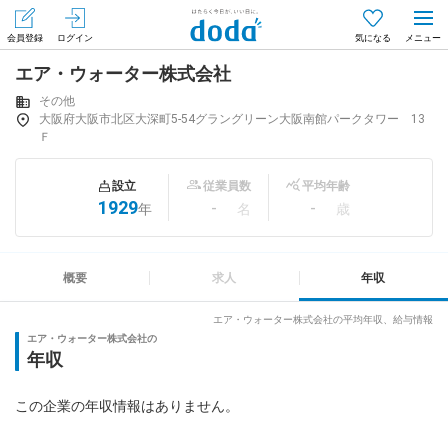
会員登録
ログイン
気になる
エア・ウォーター株式会社
メニュー
会員登録（無料）
ログイン
その他
大阪府大阪市北区大深町5-54グラングリーン大阪南館パークタワー 13
Ｆ
はじめてdodaをご利用される方へ
設立
従業員数
平均年齢
求人を探す
1929
-
-
年
名
歳
求人を紹介してもらう
概要
求人
年収
エア・ウォーター株式会社の平均年収、給与情報
知りたい・聞きたい
エア・ウォーター株式会社の
年収
イベント
この企業の年収情報はありません。
専門サイト