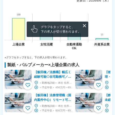
更新日：
2026/8/6（木）
グラフをタップすると、
下の求人が切り替わります。
※グラフをタップすると、下の求人が切り替わります。
製紙・パルプメーカー
×
上場企業
の求人
【飯田橋／法務職】幅広く
【徳島
経験可能◇在宅勤務可／残
理・分
業10～20h程／年休123日
業界ト
＜勤務地詳細＞ 本社 住所：東京都千代田区富士見2-10-2 飯田橋グラン・ブルーム 勤務地最...
／プライム上場
バル企
＜予定年収＞ 450万円～650万円 ＜賃金形態＞ 月給制 ＜賃金内訳＞ 月額（基本給）：...
さ◎
【飯田橋】法務管理職（国
【静岡
内案件中心）リモート可／
未経験
年休123日／ワークライフ
ション
＜勤務地詳細＞ 本社 住所：東京都千代田区富士見2-10-2 飯田橋グラン・ブルーム 勤務地最...
バランス◎／プライム上場
高機能
＜予定年収＞ 600万円～850万円 ＜賃金形態＞ 月給制 ＜賃金内訳＞ 月額（基本給）：...