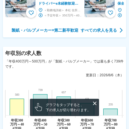
ドライバー※未経験歓迎～
保全職
生活必需品の為安定した受
利厚生
＜勤務地詳細＞ 本社 住所：静岡県富士市鷹岡本町4-19 勤務地最寄駅： JR身延線／入山瀬...
注／平均残業25h～
有資格
＜予定年収＞ 350万円～400万円 ＜賃金形態＞ 日給制 ＜賃金内訳＞ 日額（基本給）：...
製紙・パルプメーカー
×
第二新卒歓迎
すべての求人を見る
年収
別の求人数
「年収400万円～500万円」が「製紙・パルプメーカー」では最も多く739件
です。
更新日：
2026/8/6（木）
グラフをタップすると、
下の求人が切り替わります。