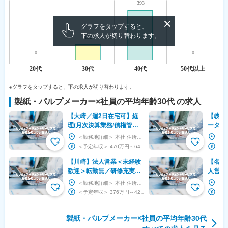
グラフをタップすると、
下の求人が切り替わります。
※グラフをタップすると、下の求人が切り替わります。
製紙・パルプメーカー
×社員の平均年齢
30代
の求人
【大崎／週2日在宅可】経
【岐阜
理(月次決算業務/債権管
ーター
理)◆プライム上場子会社／
ほぼ無
＜勤務地詳細＞ 本社 住所：東京都品川区東五反田2-18-1 大崎フォレストビルディング 勤務...
フレックス可／年休120日
ンフラ
＜予定年収＞ 470万円～640万円 ＜賃金形態＞ 月給制 ＜賃金内訳＞ 月額（基本給）：...
企業
【川崎】法人営業＜未経験
【名古
歓迎＞転勤無／研修充実で
人営業
安心／土日祝休・残業20h
ント企
＜勤務地詳細＞ 本社 住所：神奈川県川崎市高津区下作延5-38-8 受動喫煙対策：屋内全面禁...
＜予定年収＞ 376万円～424万円 ＜賃金形態＞ 月給制 ＜賃金内訳＞ 月額（基本給）：...
製紙・パルプメーカー
×社員の平均年齢
30代