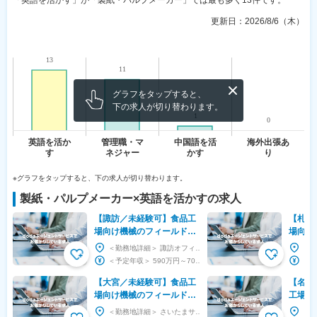
「英語を活かす」が「製紙・パルプメーカー」では最も多く13件です。
更新日：
2026/8/6（木）
グラフをタップすると、
下の求人が切り替わります。
※グラフをタップすると、下の求人が切り替わります。
製紙・パルプメーカー
×
英語を活かす
の求人
【諏訪／未経験可】食品工
【札幌
場向け機械のフィールドエ
場向け
ンジニア◆初年度590万～
ンジニ
＜勤務地詳細＞ 諏訪オフィス 住所：長野県茅野市ちの3443番地7 SKビル5F 受動喫煙対...
／シェアトップ級メーカー
／シェ
＜予定年収＞ 590万円～700万円 ＜賃金形態＞ 月給制 特記事項無し ＜賃金内訳＞ 月...
【大宮／未経験可】食品工
【名古
場向け機械のフィールドエ
工場向
ンジニア◆初年度590万～
エンジ
＜勤務地詳細＞ さいたまサービスオフィス 住所：埼玉県さいたま市大宮区土手町1-49-8 G...