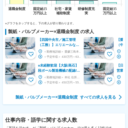
※グラフをタップすると、下の求人が切り替わります。
製紙・パルプメーカー
×
退職金制度
の求人
【四国中央市／施工管理
【愛媛
（工務）】エリエールなど
（中国
の日用品メーカー／業界ト
へ） 
＜勤務地詳細＞ 愛媛三島本社 住所：愛媛県四国中央市三島紙屋町62 受動喫煙対策：屋内全面禁...
ップ級シェア
向け／
＜予定年収＞ 430万円～630万円 ＜賃金形態＞ 月給制 ＜賃金内訳＞ 月額（基本給）：...
内
※未経験歓迎【大阪/高石】
【日本
段ボール製造機械の配線/年
営業◆
休120日/残業約5h/福利厚生
ルにも
＜勤務地詳細＞ 本社 住所：大阪府高石市高砂3-27 勤務地最寄駅：南海高師浜線／羽衣駅 受...
充実
／形に
＜予定年収＞ 450万円～550万円 ＜賃金形態＞ 月給制 補足事項なし ＜賃金内訳＞ 月...
える
製紙・パルプメーカー
×
退職金制度
すべての求人を見る
仕事内容・語学
に関する求人数