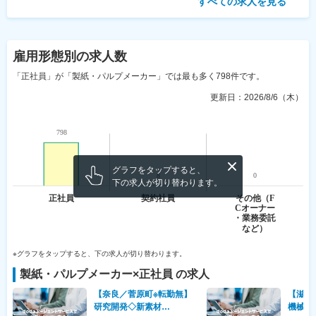
すべての求人を見る
雇用形態
別の求人数
「正社員」が「製紙・パルプメーカー」では最も多く798件です。
更新日：
2026/8/6（木）
グラフをタップすると、
下の求人が切り替わります。
※グラフをタップすると、下の求人が切り替わります。
製紙・パルプメーカー
×
正社員
の求人
【奈良／菅原町※転勤無】
【滋賀
研究開発◇新素材
機械操