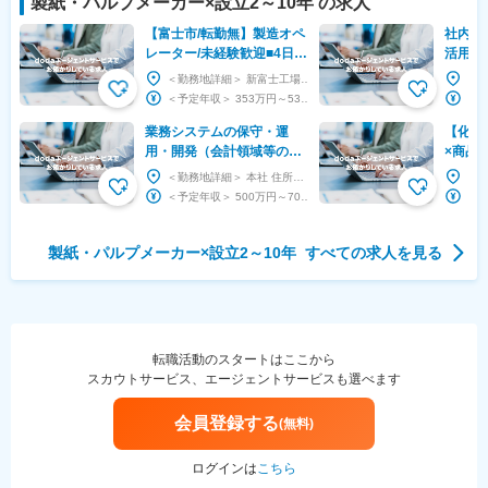
製紙・パルプメーカー
×設立
2～10年
の求人
【富士市/転勤無】製造オペ
社内D
レーター/未経験歓迎■4日勤
活用／
務/1～2日休/3交替/マイカー
帯手当
＜勤務地詳細＞ 新富士工場 住所：静岡県富士市蓼原600 受動喫煙対策：屋内喫煙可能場所あり...
通勤可
易い社
＜予定年収＞ 353万円～530万円 ＜賃金形態＞ 月給制 ＜賃金内訳＞ 月額（基本給）：...
業務システムの保守・運
【化学
用・開発（会計領域等の
×商品
SAP）◆残業月20h程度／
ト／年
＜勤務地詳細＞ 本社 住所：東京都中央区明石町6-24 受動喫煙対策：屋内喫煙可能場所あり ...
年休120日◆プライム上場
グルー
＜予定年収＞ 500万円～700万円 ＜賃金形態＞ 月給制 ＜賃金内訳＞ 月額（基本給）：...
製紙・パルプメーカー
×設立
2～10年
すべての求人を見る
転職活動のスタートはここから
スカウトサービス、エージェントサービスも選べます
会員登録する
(無料)
ログインは
こちら