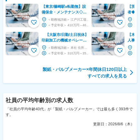
【東京/篠崎駅※転勤無】設
【茨城
備保全・メンテナンス◇日
者◆管
勤・土日祝休◇機械・電気
内での
＜勤務地詳細＞ 江戸川工場 住所：東京都江戸川区東篠崎2-3-2 勤務地最寄駅：都営新宿線／...
卒歓迎！OJTでサポート！
G／転
＜予定年収＞ 410万円～460万円 ＜賃金形態＞ 月給制 ＜賃金内訳＞ 月額（基本給）：...
【大阪市/日勤/土日祝休】
【木津
印刷加工の機械オペレータ
人事◇
ー◆未経験歓迎／年休128
創業1
＜勤務地詳細＞ 本社 住所：大阪府大阪市此花区北港2-4-18 勤務地最寄駅：JR線／桜島駅...
日／副業OK
ーカー
＜予定年収＞ 310万円～350万円 ＜賃金形態＞ 月給制 ＜賃金内訳＞ 月額（基本給）：...
製紙・パルプメーカー
×
年間休日120日以上
すべての求人を見る
社員の平均年齢
別の求人数
「社員の平均年齢40代」が「製紙・パルプメーカー」では最も多く393件で
す。
更新日：
2026/8/6（木）