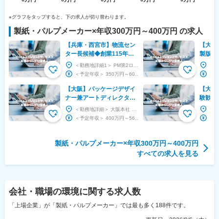
※グラフをタップすると、下の求人が切り替わります。
製紙・パルプメーカー
×
年収300万円～400万円
の求人
【兵庫・西宮市】物流セン
【大阪
ター長候補◆創業115年の
製版オ
安定企業／転勤・夜勤無／
イクロ
＜勤務地詳細1＞ PM第2ロジセンター 住所：兵庫県西宮市山口町阪神流通センター1-81-1 ...
残業月10～20h
年休1
＜予定年収＞ 350万円～600万円 ＜賃金形態＞ 日給月給制 ＜賃金内訳＞ 月額（基本給...
【大阪】パッケージデザイ
【大阪
ナー兼アートディレクター
験歓迎
～東証プライム上場/段ボー
ター◇
＜勤務地詳細＞ 大阪本社 住所：大阪府大阪市北区中之島2-2-7 中之島セントラルタワー 勤務...
ル生産NO1/残業20Ｈ
生充実
＜予定年収＞ 400万円～560万円 ＜賃金形態＞ 月給制 ＜賃金内訳＞ 月額（基本給）：...
員
製紙・パルプメーカー×年収300万円～400万円
すべての求人を見る
会社・職場の環境
に関する求人数
「上場企業」が「製紙・パルプメーカー」では最も多く188件です。