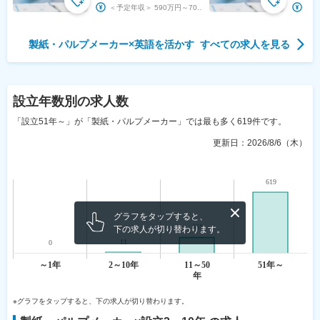
／シェアトップ級メーカー
～／シ
＜予定年収＞ 590万円～700万円 ＜賃金形態＞ 月給制 特記事項無し ＜賃金内訳＞ 月...
ー
製紙・パルプメーカー
×
英語を活かす
すべての求人を見る
設立年数
別の求人数
「設立51年～」が「製紙・パルプメーカー」では最も多く619件です。
更新日：
2026/8/6（木）
グラフをタップすると、
下の求人が切り替わります。
※グラフをタップすると、下の求人が切り替わります。