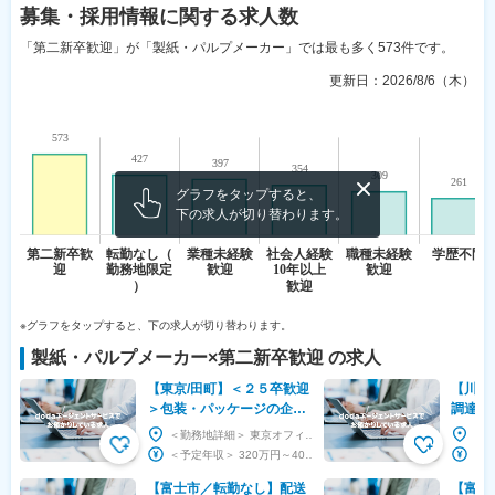
募集・採用情報
に関する求人数
「第二新卒歓迎」が「製紙・パルプメーカー」では最も多く573件です。
更新日：
2026/8/6（木）
グラフをタップすると、
下の求人が切り替わります。
※グラフをタップすると、下の求人が切り替わります。
製紙・パルプメーカー
×
第二新卒歓迎
の求人
【東京/田町】＜２５卒歓迎
【川崎
＞包装・パッケージの企画
調達・
営業※誰もが知る医薬品・
日祝休
＜勤務地詳細＞ 東京オフィス 住所：東京都港区芝浦3-7-12 シグマビル3階 勤務地最寄駅：...
お菓子パッケージメーカー
シェア
＜予定年収＞ 320万円～400万円 ＜賃金形態＞ 月給制 ＜賃金内訳＞ 月額（基本給）：...
【富士市／転勤なし】配送
【富士