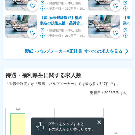
「kamimol」／紙の可能性
｜ラミ
＜勤務地詳細＞ 本社 住所：奈良県奈良市西大寺栄町3番23号 サンローゼビル 4階 勤務地最寄...
を広げる新事業／年休128
ター／
＜予定年収＞ 350万円～500万円 ＜賃金形態＞ 月給制 ＜賃金内訳＞ 月額（基本給）：...
日
【富山※未経験歓迎】壁紙
【滋賀
製造の技術支援・品質管理
業×未
◆東リグループで安定◎／
業用資
＜勤務地詳細＞ 本社 住所：富山県南砺市岩木45 受動喫煙対策：敷地内喫煙可能場所あり 変更...
週休二日制／家族・住宅手
なし／
＜予定年収＞ 280万円～367万円 ＜賃金形態＞ 月給制 ＜賃金内訳＞ 月額（基本給）：...
当有
完備
製紙・パルプメーカー
×
正社員
すべての求人を見る
待遇・福利厚生
に関する求人数
「退職金制度」が「製紙・パルプメーカー」では最も多く747件です。
更新日：
2026/8/6（木）
グラフをタップすると、
下の求人が切り替わります。