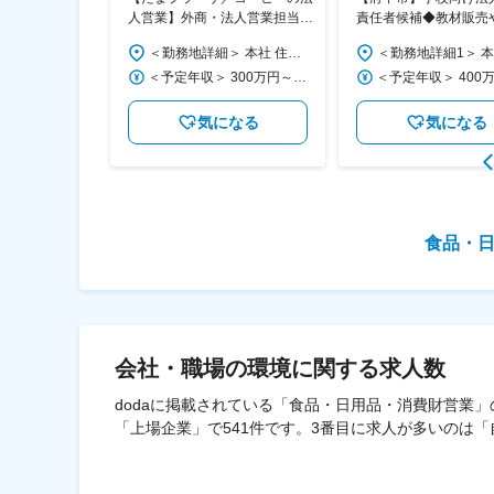
歓迎】青果の法
人営業】外商・法人営業担当～
責任者候補◆教材販売
h以内／住宅手
創立57年、年間休日120日以上
業などの提案◆転勤な
％以下◆三菱商
＜勤務地詳細＞ 本社 住所：埼玉県川越市脇田町17-8 アトランタビル弐号館4階 受動喫煙対策：屋内全面禁煙 変更の範囲：会社の定める事業所
＜勤務地詳細＞ 本社 住所：横浜市青葉区美しが丘4-54-6 勤務地最寄駅：東急田園都市線／たまプラーザ駅 受動喫煙対策：屋内全面禁煙 変更の範囲：会社の定める事業所
～
50年超
＜予定年収＞ 360万円～400万円 ＜賃金形態＞ 月給制 ＜賃金内訳＞ 月額（基本給）：225,000円～250,000円 その他固定手当/月：20,000円 ＜月給＞ 245,000円～270,000円 ＜昇給有無＞ 有 ＜残業手当＞ 有 ＜給与補足＞ ※能力に応じ変動します。※別途残業手当が含まれます。 ■昇給年1回（4月） ■賞与2回（6月・12月） 賃金はあくまでも目安の金額であり、選考を通じて上下する可能性があります。 月給(月額)は固定手当を含めた表記です。
＜予定年収＞ 300万円～450万円 ＜賃金形態＞ 年俸制 12分割 ＜賃金内訳＞ 年額（基本給）：2,430,000円～3,644,400円 固定残業手当/月：47,500円～71,300円（固定残業時間30時間0分/月） 超過した時間外労働の残業手当は追加支給 ＜月額＞ 250,000円～375,000円（12分割）（一律手当を含む） ＜昇給有無＞ 有 ＜残業手当＞ 有 ＜給与補足＞ 給与改定：年1回 賃金はあくまでも目安の金額であり、選考を通じて上下する可能性があります。 月給(月額)は固定手当を含めた表記です。
なる
気になる
気になる
食品・日
会社・職場の環境
に関する求人数
dodaに掲載されている「食品・日用品・消費財営業」
「上場企業」で541件です。3番目に求人が多いのは「