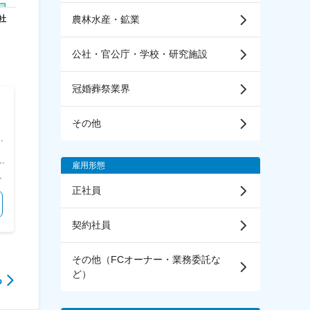
農林水産・鉱業
公社・官公庁・学校・研究施設
冠婚葬祭業界
宝醤油株式会社
株式会社フィラディス
その他
【名古屋／キッコーマンG】業
【みなとみらい／ワインの法人
空
務用調味料の提案営業◆賞与年
営業／第二新卒歓迎】高成長を
ブ
3回／年休120日／U・Iターン
続けるワイン専門商社／フルフ
号 勤務地最寄駅：JR線／大塚駅 受動喫煙対策：敷地内全面禁煙 変更の範囲：会社の定める事業所
＜勤務地詳細＞ 中部営業所 住所：愛知県名古屋市熱田区大宝1-1-1 ヴェルクレート日比野A棟114号室 勤務地最寄駅：地下鉄名港線／日比野駅 受動喫煙対策：屋内全面禁煙 変更の範囲：会社の定める事業所
＜勤務地詳細＞ 本社 住所：神奈川県横浜市西区みなとみらい3-3-3 横浜コネクトスクエア11F 勤務地最寄駅：みなとみらい線／みなとみらい駅 受動喫煙対策：屋内喫煙可能場所あり
歓迎◎
レックス
雇用形態
までも目安の金額であり、選考を通じて上下する可能性があります。 月給(月額)は固定手当を含めた表記です。
＜予定年収＞ 470万円～570万円 ＜賃金形態＞ 月給制 ＜賃金内訳＞ 月額（基本給）：250,000円～310,000円 固定残業手当/月：30,000円（固定残業時間15時間0分/月～13時間0分/月） 超過した時間外労働の残業手当は追加支給 ＜月給＞ 280,000円～340,000円（一律手当を含む） ＜昇給有無＞ 有 ＜残業手当＞ 有 ＜給与補足＞ ※経験・スキルを考慮の上、決定いたします。 ■賞与：年3回（6月・12月・3月） ■別途家族手当あり 賃金はあくまでも目安の金額であり、選考を通じて上下する可能性があります。 月給(月額)は固定手当を含めた表記です。
＜予定年収＞ 400万円～530万円 ＜賃金形態＞ 月給制 ＜賃金内訳＞ 月額（基本給）：166,000円～273,000円 その他固定手当/月：35,000円 固定残業手当/月：70,000円～70,001円（固定残業時間40時間0分/月） 超過した時間外労働の残業手当は追加支給 ＜月給＞ 271,000円～378,001円（一律手当を含む） ＜昇給有無＞ 有 ＜残業手当＞ 有 ＜給与補足＞ ■昇給：年2回 ■賞与：年2回（7月・1月） ■その他固定手当：ライフプラン手当 賃金はあくまでも目安の金額であり、選考を通じて上下する可能性があります。 月給(月額)は固定手当を含めた表記です。
正社員
気になる
気になる
契約社員
その他（FCオーナー・業務委託な
ど）
る