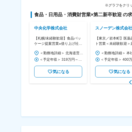
※グラフをクリ
食品・日用品・消費財営業
×
第二新卒歓迎
の求
中央化学株式会社
スノーデン株式会
境に優しいリユ
【札幌/未経験歓迎】食品パッ
【東京／岩本町】医薬
材のルート営
ケージ提案営業※借り上げ社宅
ト営業＜未経験歓迎＞
・飲料メーカー
自己負担１万円★年休125日／
無・残業月5h／教育サ
＜勤務地詳細＞ 本社 住所：東京都江東区南砂2-36-10 光陽ビル 5F 受動喫煙対策：屋内全面禁煙 変更の範囲：会社の定める事業所
＜勤務地詳細＞ 北海道営業部 住所：北海道札幌市白石区本通19丁目北1番1号 受動喫煙対策：屋内全面禁煙 変更の範囲：会社の定める事業所
◎
土日祝休み
◎育成前提の採用
＜予定年収＞ 350万円～450万円 ＜賃金形態＞ 月給制 補足事項なし ＜賃金内訳＞ 月額（基本給）：242,000円～300,000円 固定残業手当/月：18,907円～20,200円（固定残業時間10時間0分/月） 超過した時間外労働の残業手当は追加支給 ＜月給＞ 260,907円～320,200円（一律手当を含む） ＜昇給有無＞ 有 ＜残業手当＞ 有 ＜給与補足＞ ■昇給あり：年1回（4月） ■賞与あり：年2回（7月・12月） 賃金はあくまでも目安の金額であり、選考を通じて上下する可能性があります。 月給(月額)は固定手当を含めた表記です。
＜予定年収＞ 319万円～376万円 ＜賃金形態＞ 月給制 ＜賃金内訳＞ 月額（基本給）：205,140円～244,590円 その他固定手当/月：500円～600円 固定残業手当/月：24,099円～28,734円（固定残業時間15時間0分/月） 超過した時間外労働の残業手当は追加支給 ＜月給＞ 229,739円～273,924円（一律手当を含む） ＜昇給有無＞ 有 ＜残業手当＞ 有 ＜給与補足＞ ■理論賞与：2.0ヵ月分（2024年度実績） 賃金はあくまでも目安の金額であり、選考を通じて上下する可能性があります。 月給(月額)は固定手当を含めた表記です。
なる
気になる
気になる