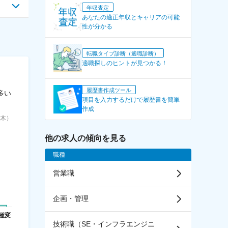
年収査定
あなたの適正年収とキャリアの可能
性が分かる
転職タイプ診断（適職診断）
適職探しのヒントが見つかる！
履歴書作成ツール
多い
項目を入力するだけで履歴書を簡単
作成
6（木）
他の求人の傾向を見る
職種
営業職
企画・管理
技術職（SE・インフラエンジニ