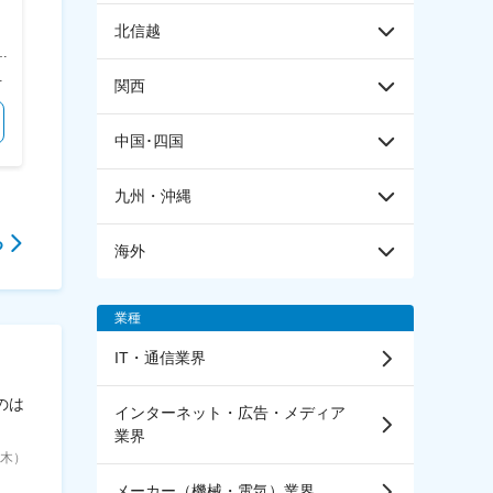
【福岡】食品営業（業務用サラ
◆YKKAPのアルミサッシ／新
ダ・マヨネーズ）★プライム上
北信越
規開拓無し／実質年休120日以
場企業/住宅補助有/DX推進中
媛県伊予郡砥部町字重光59 受動喫煙対策：屋内全面禁煙
＜勤務地詳細＞ 本社 住所：愛知県春日井市出川町5-30-9 受動喫煙対策：その他（敷地内禁煙（屋内喫煙可能場所あり）） 変更の範囲：会社の定める事業所
＜勤務地詳細＞ 福岡支店 住所：福岡県福岡市 南区玉川町17番3号 勤務地最寄駅：西鉄線／高宮駅 受動喫煙対策：屋内全面禁煙 変更の範囲：会社の定める事業所
上
に連動した業績賞与制度が有ります（月給の約1ヶ月分） 賃金はあくまでも目安の金額であり、選考を通じて上下する可能性があります。 月給(月額)は固定手当を含めた表記です。
＜予定年収＞ 400万円～500万円 ＜賃金形態＞ 月給制 ＜賃金内訳＞ 月額（基本給）：250,000円～300,000円 固定残業手当/月：30,000円～50,000円（固定残業時間20時間0分/月） 超過した時間外労働の残業手当は追加支給 ＜月給＞ 280,000円～350,000円（一律手当を含む） ＜昇給有無＞ 有 ＜残業手当＞ 有 ＜給与補足＞ ■賞与実績：計2.00ヶ月分（前年度実績） 賃金はあくまでも目安の金額であり、選考を通じて上下する可能性があります。 月給(月額)は固定手当を含めた表記です。
＜予定年収＞ 361万円～438万円 ＜賃金形態＞ 月給制 ＜賃金内訳＞ 月額（基本給）：241,000円～292,000円 ＜月給＞ 241,000円～292,000円 ＜昇給有無＞ 有 ＜残業手当＞ 有 ＜給与補足＞ ※賞与込み ■昇給／賞与（前年度実績）：昇格時／年2回（年間基準賞与：基本給×3か月／年） 賃金はあくまでも目安の金額であり、選考を通じて上下する可能性があります。 月給(月額)は固定手当を含めた表記です。
関西
気になる
気になる
中国･四国
九州・沖縄
る
海外
業種
IT・通信業界
のは
インターネット・広告・メディア
業界
6（木）
メーカー（機械・電気）業界