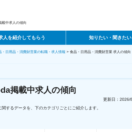
a掲載中求人の傾向
求人を紹介してもらう
知りたい・聞きたい
ントサービス
転職ノウハウ
品・日用品・消費財営業の転職・求人情報
食品・日用品・消費財営業
求人の傾向
サービス
データで見る転職
ーエージェントサービス
コラム・インタビュー
doda掲載中求人の傾向
転職Q&A
更新日：
2026
に関するデータを、下のカテゴリごとにご紹介します。