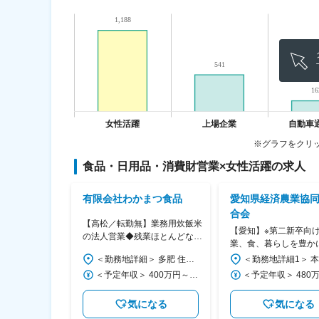
※グラフをクリ
食品・日用品・消費財営業
×
女性活躍
の求人
ブリックス
有限会社わかまつ食品
愛知県経済農業協
合会
0月1日入社】
【高松／転勤無】業務用炊飯米
【愛知】※第二新卒向け
一般消費材メー
の法人営業◆残業ほとんどな
業、食、暮らしを豊か
プロジェクト／
し/成績に応じたインセンティ
業・企画開発職/入社3
＜勤務地詳細1＞ クライアント先（兵庫県） 住所：兵庫県 受動喫煙対策：屋内全面禁煙 ＜勤務地詳細2＞ 関西オフィス 住所：大阪府大阪市中央区本町1丁目3-15 本町ＮＸビル4階 受動喫煙対策：屋内喫煙可能場所あり 変更の範囲：会社の定める事業所（リモートワーク含む）
＜勤務地詳細＞ 多肥 住所：香川県高松市多肥下町1519-5 勤務地最寄駅：コトデンバス線／桜井高校前駅 受動喫煙対策：屋内全面禁煙 変更の範囲：無
ブを支給！
90％以上
＜予定年収＞ 336万円 ＜賃金形態＞ 年俸制 ※半期年俸制となります ＜賃金内訳＞ 年額（基本給）：2,474,940円 固定残業手当/月：73,755円（固定残業時間45時間0分/月） 超過した時間外労働の残業手当は追加支給 ＜月額＞ 280,000円（12分割）（一律手当を含む） ＜昇給有無＞ 有 ＜残業手当＞ 有 ＜給与補足＞ ※給与は経験、能力、スキル等を考慮し、当社規定により決定します。 ※給与改定：年2回※査定あり 賃金はあくまでも目安の金額であり、選考を通じて上下する可能性があります。 月給(月額)は固定手当を含めた表記です。
＜予定年収＞ 400万円～600万円 ＜賃金形態＞ 月給制 ＜賃金内訳＞ 月額（基本給）：240,000円～400,000円 ＜月給＞ 240,000円～400,000円 ＜昇給有無＞ 有 ＜残業手当＞ 有 ＜給与補足＞ ■昇給：あり ■賞与：あり ・営業手当：10,000円～100,000円 ※歩合給あり ※営業成績に応じて営業手当(インセンティブ)を加算します 賃金はあくまでも目安の金額であり、選考を通じて上下する可能性があります。 月給(月額)は固定手当を含めた表記です。
なる
気になる
気になる