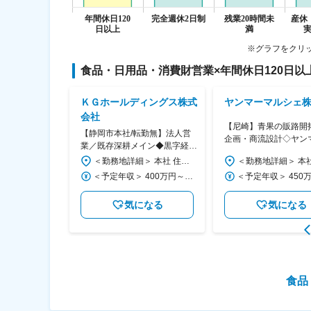
※グラフをクリ
食品・日用品・消費財営業
×
年間休日120日以
シタ
ＫＧホールディングス株式
ヤンマーマルシェ
会社
方改善が叶う！
【尼崎】青果の販路開
【静岡市本社/転勤無】法人営
営業◆教育体制
企画・商流設計◇ヤン
業／既存深耕メイン◆黒字経
◆需要◎トップ
グループ／土日祝休み
営・事業拡大中の環境ソリュー
＜勤務地詳細＞ 和歌山営業所 住所：和歌山県和歌山市府中26-1 勤務地最寄駅：鳥井バス停駅 受動喫煙対策：屋内全面禁煙 変更の範囲：会社の定める事業所
＜勤務地詳細＞ 本社 住所：静岡県静岡市清水区興津中町990 受動喫煙対策：屋内全面禁煙 変更の範囲：会社の定める事業所
業
見活かす
ション提供企業◆
＜予定年収＞ 405万円～619万円 ＜賃金形態＞ 月給制 ＜賃金内訳＞ 月額（基本給）：249,000円～363,125円 ＜月給＞ 249,000円～363,125円 ＜昇給有無＞ 有 ＜残業手当＞ 有 ＜給与補足＞ ※給与はスキル・経験を考慮して決定します。 ■昇給：年1回（4月） ■賞与：年2回（6月、12月） ※年収には10時間分の残業代含む ■モデル年収 ・営業リーダー：入社3年目625万（月給36万＋賞与＋諸手当） ・所長：入社5年目760万（月給44万＋賞与＋諸手当） 賃金はあくまでも目安の金額であり、選考を通じて上下する可能性があります。 月給(月額)は固定手当を含めた表記です。
＜予定年収＞ 400万円～600万円 ＜賃金形態＞ 月給制 ＜賃金内訳＞ 月額（基本給）：217,300円～324,400円 固定残業手当/月：66,534円～99,326円（固定残業時間40時間0分/月） 超過した時間外労働の残業手当は追加支給 ＜月給＞ 283,834円～423,726円（一律手当を含む） ＜昇給有無＞ 有 ＜残業手当＞ 有 ＜給与補足＞ ※経験、能力、スキル等を考慮し、弊社規定により決定します。 ■昇給：年1回（5月） ■賞与：年2回（7月・12月） 賃金はあくまでも目安の金額であり、選考を通じて上下する可能性があります。 月給(月額)は固定手当を含めた表記です。
なる
気になる
気になる
食品