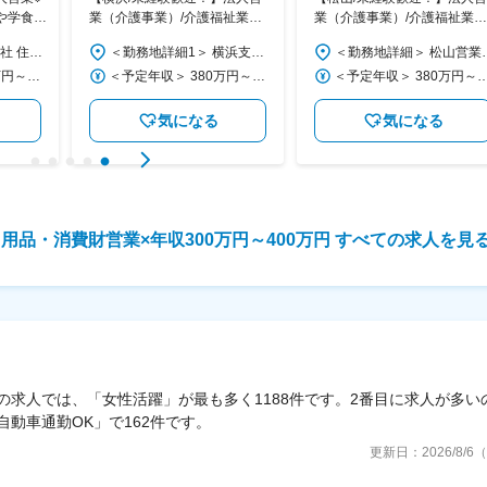
や学食事
業（介護事業）/介護福祉業界
業（介護事業）/介護福祉業界
し◆創業
出身者歓迎/不況に強く安定経
出身者歓迎/不況に強く安定経
＜勤務地詳細1＞ 本社 住所：東京都府中市緑町3-3-1 ヴェールメゾン府中202 受動喫煙対策：屋内全面禁煙 ＜勤務地詳細2＞ 正直屋・経営管理本部 住所：埼玉県さいたま市浦和区高砂3-8-15 高砂ＳＳビル5Ｆ 勤務地最寄駅：ＪＲ京浜東北線線／浦和駅 受動喫煙対策：屋内全面禁煙 変更の範囲：会社の定める事業所
＜勤務地詳細1＞ 横浜支店 住所：神奈川県横浜市港北区新横浜2-5-5 住友不動産新横浜ビル6階 受動喫煙対策：屋内全面禁煙 ＜勤務地詳細2＞ 介護ショップ鎌倉店 住所：神奈川県鎌倉市大船2‐17-19 受動喫煙対策：屋内全面禁煙 ＜勤務地詳細3＞ 介護ショップ横浜港北店 住所：神奈川県横浜市港北区新羽町949 YYビル2階 受動喫煙対策：屋内全面禁煙
＜勤務地詳細＞ 松山営業所 住所：愛
営/直行直帰可
営/直行直帰可
＜予定年収＞ 400万円～530万円 ＜賃金形態＞ 月給制 ＜賃金内訳＞ 月額（基本給）：283,333円～366,666円 その他固定手当/月：50,000円 ＜月給＞ 333,333円～416,666円 ＜昇給有無＞ 有 ＜残業手当＞ 有 ＜給与補足＞ ※その他固定残業手当…25時間分の固定残業手当（超過分別途支給） 賃金はあくまでも目安の金額であり、選考を通じて上下する可能性があります。 月給(月額)は固定手当を含めた表記です。
＜予定年収＞ 380万円～550万円 ＜賃金形態＞ 月給制 特記事項なし ＜賃金内訳＞ 月額（基本給）：193,084円～224,749円 固定残業手当/月：35,916円～75,251円（固定残業時間45時間0分/月） 超過した時間外労働の残業手当は追加支給 ＜月給＞ 229,000円～300,000円（一律手当を含む） ＜昇給有無＞ 有 ＜残業手当＞ 有 ＜給与補足＞ ■ご年収は、希望条件と経験・適正に応じて決定いたします。 ■昇給・昇進あり ■賞与有り：年2回 ※ 賞与とは別途で、企業収益に連動した業績賞与制度が有ります（月給の約1ヶ月分） 賃金はあくまでも目安の金額であり、選考を通じて上下する可能性があります。 月給(月額)は固定手当を含めた表記です。
＜予定年収＞ 380万円～550万円 ＜賃金形態＞ 月給制 特記事項なし ＜賃金内訳＞ 月額（基本給）：193,084円～224,749円 固定残業手当/月：35,916円～75,251円（固定残業時間45時間0分/月） 超過した時間外労働の残業手当は追加支給 ＜月給＞ 229,000円～300,000円（一律手当を含む） ＜昇給有無＞ 有 ＜残業手当＞ 有 ＜給与補足＞ ■ご年収は、希望条件と経験・適正に応じて決定いたします。 ■昇給・昇進あり ■賞与有り：年2回 ※ 賞与とは別途で、企業収益
気になる
気になる
用品・消費財営業×年収300万円～400万円 すべての求人を見
の求人では、「女性活躍」が最も多く1188件です。2番目に求人が多い
自動車通勤OK」で162件です。
更新日：
2026/8/