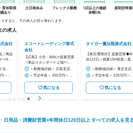
ックすると、下の求人が切り替わります。
上
の求人
株式会社
エコートレーディング株式
タイガー魔法瓶株式会社
会社
拓／商品
【東京/豊島区】提案営業◆年
【広島】小売・卸向け提案営業
マーHD
休122日／残業15H程度／真
《東証スタンダード上場/ペッ
※業界知
断熱ボトル・炊飯器のTIGER
ト用品の専門商社》年休121日/
＜勤務地詳細＞ 本社 住所：兵庫県尼崎市潮江1-16-1 アミング潮江ウエスト二番館3F 勤務地最寄駅：阪急電鉄伊丹線／伊丹駅 受動喫煙対策：敷地内全面禁煙 変更の範囲：会社の定める事業所（リモートワーク含む）
＜勤務地詳細＞ 広島支店 住所：広島県山県郡北広島町本地１０７７７番１３ 受動喫煙対策：屋内全面禁煙 変更の範囲：会社の定める事業所
＜勤務地詳細＞ 東京支店 住所：東京都豊島区北大塚1丁目13番15
ランド
残業20h
＜予定年収＞ 450万円～650万円 ＜賃金形態＞ 月給制 ＜賃金内訳＞ 月額（基本給）：271,300円～391,566円 ＜月給＞ 271,300円～391,566円 ＜昇給有無＞ 有 ＜残業手当＞ 有 ＜給与補足＞ ※経験・能力等を考慮の上、当社規定により決定します。 ■昇給：あり ■賞与：年2回（7月・12月）※過去実績4.6ヶ月分 賃金はあくまでも目安の金額であり、選考を通じて上下する可能性があります。 月給(月額)は固定手当を含めた表記です。
＜予定年収＞ 350万円～500万円 ＜賃金形態＞ 月給制 特記事項なし ＜賃金内訳＞ 月額（基本給）：200,000円～320,000円 ＜月給＞ 200,000円～320,000円 ＜昇給有無＞ 有 ＜残業手当＞ 有 ＜給与補足＞ ■賞与：年2回 ■昇給：年1回 上記年収は賞与(約2か月分) 賃金はあくまでも目安の金額であり、選考を通じて上下する可能性があります。 月給(月額)は固定手当を含めた表記です。
＜予定年収＞ 520万円～700万円 ＜賃金形態＞ 月給制 ＜賃金内訳＞ 月額（基本給）：278,000円～371,000円 ＜月給＞ 278,000円～371,000円 ＜昇給有無＞ 有 ＜残業手当＞ 有 ＜給与補足＞ ※予定月給はあくまで目安であり、経験により決定します。 賞与：年2回 昇給：有 賃金はあく
気になる
気になる
・日用品・消費財営業
×
年間休日120日以上
すべての求人を見