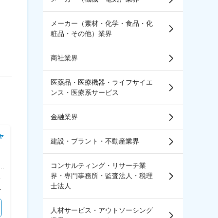
メーカー（素材・化学・食品・化
粧品・その他）業界
商社業界
医薬品・医療機器・ライフサイエ
ンス・医療系サービス
金融業界
ャ
株式会社ＧＰＳ ＨＯＬＤ
ピジョン株式会社
建設・プラント・不動産業界
ＩＮＧＳ
【リモート・副業可】提案型ル
【東京】ちいかわ等カスタムグ
ート営業◆売場づくりから提案
コンサルティング・リサーチ業
フ
ッズの海外営業◆キャラクター
まで担当◆世界トップクラスの
好きな方歓迎／中国語力を活か
界・専門事務所・監査法人・税理
銀座線／溜池山王駅 受動喫煙対策：屋内全面禁煙
＜勤務地詳細1＞ 株式会社ファンファーレワーク 住所：東京都港区赤坂9-6-15 ARTRIP 2F 受動喫煙対策：敷地内全面禁煙 ＜勤務地詳細2＞ 本社 住所：東京都中央区新川1-6-11 ニューリバータワー７F 勤務地最寄駅：東京メトロ日比谷線／茅場町駅 受動喫煙対策：敷地内全面禁煙 変更の範囲：会社の定める事業所
＜勤務地詳細＞ 本社 住所：東京都中央区日本橋久松町4-4 勤務地最寄駅：都営地下鉄新宿線／馬喰横山駅 受動喫煙対策：屋内全面禁煙 変更の範囲：会社の定める事業所（リモートワーク含む）
ベビー用品メーカ
せる／土日祝休
士法人
ます。残りは賞与として支給します。 賃金はあくまでも目安の金額であり、選考を通じて上下する可能性があります。 月給(月額)は固定手当を含めた表記です。
＜予定年収＞ 600万円～800万円 ＜賃金形態＞ 月給制 ＜賃金内訳＞ 月額（基本給）：337,000円～449,000円 固定残業手当/月：79,000円～105,000円（固定残業時間30時間0分/月） 超過した時間外労働の残業手当は追加支給 ＜月給＞ 416,000円～554,000円（一律手当を含む） ＜昇給有無＞ 有 ＜残業手当＞ 有 ＜給与補足＞ ■昇給：あり（※業績による） ■賞与実績：年2回（5月・11月※業績に応じて支給） 賃金はあくまでも目安の金額であり、選考を通じて上下する可能性があります。 月給(月額)は固定手当を含めた表記です。
＜予定年収＞ 586万円～634万円 ＜賃金形態＞ 月給制 ＜賃金内訳＞ 月額（基本給）：383,000円～423,000円 ＜月給＞ 383,000円～423,000円 ＜昇給有無＞ 有 ＜残業手当＞ 有 ＜給与補足＞ ※内定時の等級により給与がレンジ幅内で変動 ※賞与（年2回）・諸手当別途支給 賃金はあくまでも目安の金額であり、選考を通じて上下する可能性があります。 月給(月額)は固定手当を含めた表記です。
気になる
気になる
人材サービス・アウトソーシング