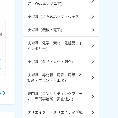
ア・Webエンジニア）
技術職（組み込みソフトウェア）
一正蒲鉾株式会社
株式会社フェース
技術職（機械・電気）
備
【名古屋】食品営業※業界未経
【名古屋】<未経験歓迎>サロ
0
験OK！東証S上場/カニかまシ
ン向け化粧品の営業職◆サロン
技術職（化学・素材・化粧品・ト
る
ェア業界TOPメーカー
でのご経験活かせる／年休122
市松飛台336-22 受動喫煙対策：屋内全面禁煙 変更の範囲：会社の定める事業所
＜勤務地詳細＞ 名古屋支店 住所：愛知県名古屋市中区上前津二丁目12番1号 上前津エフワンビル4階 勤務地最寄駅：各線 受動喫煙対策：敷地内喫煙可能場所あり 変更の範囲：会社の定める事業所
＜勤務地詳細＞ 名古屋支社 住所：愛知県名古屋市東区葵3丁目23-1 ルミナス千種7階 勤務地最寄駅：JR中央本線・地下鉄線／千種駅 受動喫煙対策：屋内全面禁煙
イレタリー）
日
：394.5万円＋決算賞与／26歳・入社1年目、406.5万円+決算賞与 賃金はあくまでも目安の金額であり、選考を通じて上下する可能性があります。 月給(月額)は固定手当を含めた表記です。
＜予定年収＞ 430万円～580万円 ＜賃金形態＞ 月給制 特記事項なし ＜賃金内訳＞ 月額（基本給）：249,500円～268,500円 その他固定手当/月：27,000円～30,000円 ＜月給＞ 276,500円～298,500円 ＜昇給有無＞ 有 ＜残業手当＞ 有 ＜給与補足＞ ■残業手当別途支給 ■営業手当：27,000円～30,000円 ■賞与年2回(6月、12月／平均4か月分) ■昇給年1回 賃金はあくまでも目安の金額であり、選考を通じて上下する可能性があります。 月給(月額)は固定手当を含めた表記です。
＜予定年収＞ 400万円～515万円 ＜賃金形態＞ 月給制 ＜賃金内訳＞ 月額（基本給）：231,250円～300,000円 その他固定手当/月：6,000円 固定残業手当/月：36,800円～47,400円（固定残業時間20時間0分/月） 超過した時間外労働の残業手当は追加支給 ＜月給＞ 274,050円～353,400円（一律手当を含む） ＜昇給有無＞ 有 ＜残業手当＞ 有 ＜給与補足＞ ※その他固定手当：営業手当 ■賞与：年2回／3ヶ月分（前年実績） ■昇給：年1回（4月） 賃金はあくまでも目安の金額であり、選考を通じて上下する可能性があります。 月給(月額)は固定手当を含めた表記です。
技術職（食品・香料・飼料）
気になる
気になる
技術職・専門職（建設・建築・不
動産・プラント・工場）
る
専門職（コンサルティングファー
ム・専門事務所・監査法人）
クリエイター・クリエイティブ職