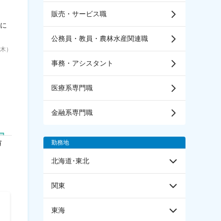
販売・サービス職
目に
。
公務員・教員・農林水産関連職
6（木）
事務・アシスタント
医療系専門職
金融系専門職
勤務地
北海道･東北
関東
株式会社春日井石崎建材社
ケンコーマヨネーズ株式会
東海
社
【愛知／春日井市】ルート営業