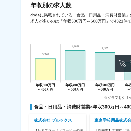
年収
別の求人数
dodaに掲載されている「食品・日用品・消費財営業」の
求人が多いのは「年収500万円～600万円」で4321件
※グラフをクリ
食品・日用品・消費財営業
×
年収300万円～40
ース株式会社
株式会社 ブルックス
東京学校用品株式
0%出…
【たまプラーザ／コーヒーの法
【府中市】学校向け法