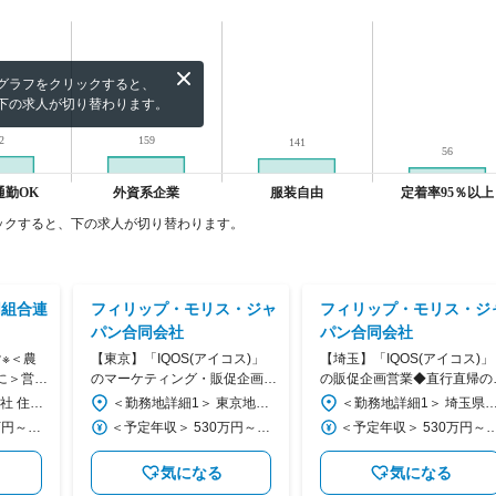
グラフをクリックすると、
下の求人が切り替わります。
ックすると、下の求人が切り替わります。
同組合連
フィリップ・モリス・ジャ
フィリップ・モリス・ジ
パン合同会社
パン合同会社
※＜農
【東京】「IQOS(アイコス)」
【埼玉】「IQOS(アイコス)」
に＞営
のマーケティング・販促企画営
の販促企画営業◆直行直帰の
年定着率
業◆直行直帰のフルリモート
ルリモート／働き方◎
＜勤務地詳細1＞ 本社 住所：愛知県名古屋市中区錦3-3-8 JAあいちビル 勤務地最寄駅：地下鉄桜通線／久屋大通駅 受動喫煙対策：敷地内全面禁煙 ＜勤務地詳細2＞ 西三河センター 住所：愛知県安城市今本町東向山6-1 勤務地最寄駅：名鉄名古屋本線／新安城駅 受動喫煙対策：屋内全面禁煙 ＜勤務地詳細3＞ 東三河センター 住所：愛知県豊橋市西美幸町字笠松111番地 勤務地最寄駅：豊橋鉄道渥美線／高師駅 受動喫煙対策：屋内全面禁煙 変更の範囲：会社の定める事業所
＜勤務地詳細1＞ 東京地区 住所：東京都 受動喫煙対策：敷地内全面禁煙 ＜勤務地詳細2＞ 本社 住所：東京都千代田区永田町2-11-1 勤務地最寄駅：東京メトロ・南北線／銀座線／溜池山王駅 受動喫煙対策：屋内全面禁煙 変更の範囲：会社の定める事業所
＜勤務地詳細1＞ 埼玉県内の担当エリア 住所：埼玉県エリア（ご自宅から直行直帰となります） 受動喫煙対策：敷地内全面禁煙 ＜勤務地詳細2＞ 本社 住所：東京都千代田区永田町2-11-1 勤務地最寄駅：東京メトロ・南北線／
＜予定年収＞ 480万円～530万円 ＜賃金形態＞ 月給制 補足事項なし ＜賃金内訳＞ 月額（基本給）：260,000円～268,000円 その他固定手当/月：20,000円 ＜月給＞ 280,000円～288,000円 ＜昇給有無＞ 有 ＜残業手当＞ 有 ＜給与補足＞ ※上記年収はあくまで想定年収となります。基本給はご経験・スキルに応じて、決定します。 ■昇給：年1回 ■賞与：年3回 ■手当：調整手当20,000円 ■モデル年収：42歳 720万円 ■備考：想定年収には月18時間の時間外手当を含んでおります。 賃金はあくまでも目安の金額であり、選考を通じて上下する可能性があります。 月給(月額)は固定手当を含めた表記です。
＜予定年収＞ 530万円～650万円 ＜賃金形態＞ 年俸制 補足事項なし ＜賃金内訳＞ 年額（基本給）：5,300,000円～6,500,000円 固定残業手当/月：64,220円（固定残業時間20時間0分/月～20時間0分/月） 超過した時間外労働の残業手当は追加支給 ＜月額＞ 417,553円～497,553円（15分割）（一律手当を含む） ＜昇給有無＞ 有 ＜残業手当＞ 有 ＜給与補足＞ ※上記記載年収は年俸制となり、月給金額は15分割の金額で記載しております。残りは賞与として支給します。 賃金はあくまでも目安の金額であり、選考を通じて上下する可能性があります。 月給(月額)は固定手当を含めた表記です。
＜予定年収＞ 530万円～650万円 ＜賃金形態＞ 年俸制 補足事項なし ＜賃金内訳＞ 年額（基本給）：5,300,000円～6,500,000円 固定残業手当/月：58,333円（固定残業時間20時間0分/月） 超過した時間外労働の残業手当は追加支給 ＜月額＞ 411,666円～491,666円（15分割）（一律手当を含む） ＜昇給有無＞ 有 ＜残業手当＞ 有 ＜給与補足＞ ※上記記載年収は年俸制となり、金額は15分割の金額で記載しており
気になる
気になる