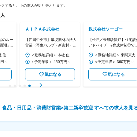
ックすると、下の求人が切り替わります。
人
社
ＡＩＰＡ株式会社
株式会社ソーゴー
品のルー
【四国中央市】環境素材の法人
【松戸／未経験歓迎】住宅設
原則転勤
営業（再生パルプ・新素材）｜
アドバイザー※育成体制◎で2
ポート
年休126日・業界未経験歓迎・
代活躍中／生活インフラ支え
＜勤務地詳細＞ 本社 住所：東京都千代田区岩本町3-7-16 井門岩本町第2ビル 勤務地最寄駅：都営新宿線／岩本町駅 受動喫煙対策：屋内全面禁煙 変更の範囲：会社の定める事業所
＜勤務地詳細＞ 本社 住所：愛媛県四国中央市川之江町415-1 勤務地最寄駅：予讃線／川之江駅 受動喫煙対策：屋内全面禁煙 変更の範囲：無
＜勤務地詳細＞ 東関東支店 松戸営業所 住所：千葉県松戸
転勤無
／土日祝休
＜予定年収＞ 400万円～500万円 ＜賃金形態＞ 月給制 ＜賃金内訳＞ 月額（基本給）：210,000円～300,000円 その他固定手当/月：30,000円 ＜月給＞ 240,000円～330,000円 ＜昇給有無＞ 有 ＜残業手当＞ 有 賃金はあくまでも目安の金額であり、選考を通じて上下する可能性があります。 月給(月額)は固定手当を含めた表記です。
＜予定年収＞ 450万円～500万円 ＜賃金形態＞ 月給制 ＜賃金内訳＞ 月額（基本給）：192,000円～330,000円 その他固定手当/月：10,600円～20,600円 ＜月給＞ 202,600円～350,600円 ＜昇給有無＞ 有 ＜残業手当＞ 有 ＜給与補足＞ 予定年収は諸手当含む。年齢・経験・能力等を考慮の上決定。賞与：年2回（計800,000～1,000,000円／前年度実績）、昇給：年1回。 賃金はあくまでも目安の金額であり、選考を通じて上下する可能性があります。 月給(月額)は固定手当を含めた表記です。
＜予定年収＞ 360万円～450万円 ＜賃金形態＞ 月給制 ＜賃金内訳＞ 月額（基本給）：208,000円～260,000円 固定残業手当/月：35,000円～40,000円（固定残業時間20時間0分/月） 超過した時間外労働の残業手当は追加支給 ＜月給＞ 243,000円～300,000円（一律手当を含む） ＜昇給有無＞ 有 ＜残業手当＞ 有 ＜給与補足＞ ・昇給年1回（5月） ・賞与年3回（昨年実績5.2ヶ月分／3回目は決算賞与）※決算賞与は業績に応じて支給 ・業績好調により25年4月より基礎給与UP 【例】２５歳 年収 ３，９４５，０００円 ・年収例
気になる
気になる
食品・日用品・消費財営業
×
第二新卒歓迎
すべての求人を見