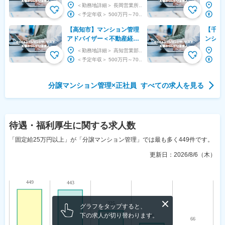
をお持ちの方＞年休129日
をお持
＜勤務地詳細＞ 長岡営業所 住所：新潟県長岡市東坂之上町3-2-6 日本生命長岡ビル3F 受...
／管理受託戸数No1大京G
／管理
＜予定年収＞ 500万円～700万円 ＜賃金形態＞ 月給制 ＜賃金内訳＞ 月額（基本給）：...
【高知市】マンション管理
【千代
アドバイザー＜不動産経験
ンショ
をお持ちの方＞年休129日
中／ア
＜勤務地詳細＞ 高知営業部 住所：高知県高知市はりまや町1-5-5 YMビル5F 受動喫煙対...
／管理受託戸数No1大京G
／残業
＜予定年収＞ 500万円～700万円 ＜賃金形態＞ 月給制 ＜賃金内訳＞ 月額（基本給）：...
分譲マンション管理
×
正社員
すべての求人を見る
待遇・福利厚生
に関する求人数
「固定給25万円以上」が「分譲マンション管理」では最も多く449件です。
更新日：
2026/8/6（木）
グラフをタップすると、
下の求人が切り替わります。