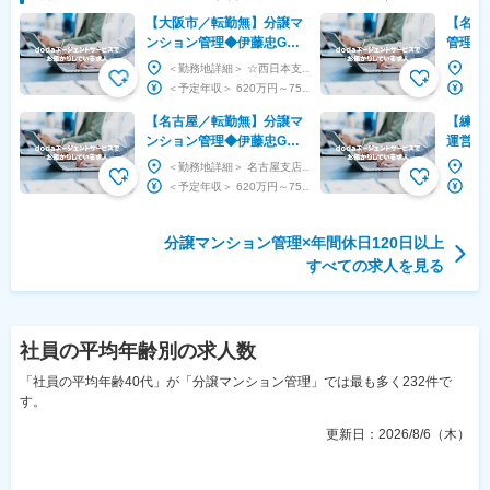
【大阪市／転勤無】分譲マ
【名古
ンション管理◆伊藤忠G◆
管理◆所
フレックス・リモート／30
か月支
＜勤務地詳細＞ ☆西日本支社 住所：大阪府大阪市中央区平野町３－６－１ あいおいニッセイ同和損...
代40代活躍／年休123日
ス
＜予定年収＞ 620万円～757万円 ＜賃金形態＞ 月給制 補足事項なし ＜賃金内訳＞ 月...
【名古屋／転勤無】分譲マ
【練馬
ンション管理◆伊藤忠G◆
運営サ
フレックス・リモート／30
◆40
＜勤務地詳細＞ 名古屋支店 住所：愛知県名古屋市中区錦一丁目5番11号 名古屋 伊藤忠ビル4階...
代40代活躍／年休123
働7.5
＜予定年収＞ 620万円～757万円 ＜賃金形態＞ 月給制 補足事項なし ＜賃金内訳＞ 月...
分譲マンション管理
×
年間休日120日以上
すべての求人を見る
社員の平均年齢
別の求人数
「社員の平均年齢40代」が「分譲マンション管理」では最も多く232件で
す。
更新日：
2026/8/6（木）