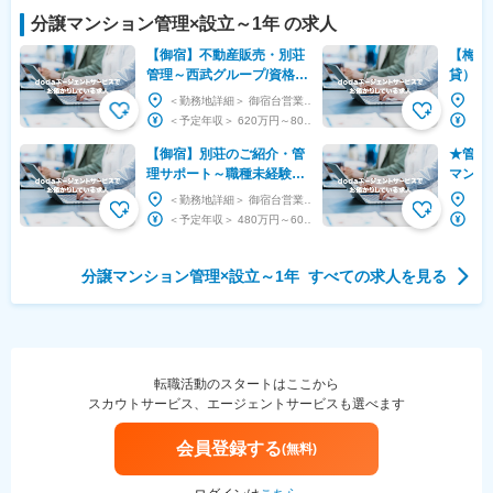
分譲マンション管理
×設立
～1年
の求人
【御宿】不動産販売・別荘
【梅田
管理～西武グループ/資格手
貸）◆
当有/年間休日122日/リゾー
休二日
＜勤務地詳細＞ 御宿台営業所 住所：千葉県夷隅郡御宿町御宿台101-1 勤務地最寄駅：JR外...
トタウンで勤務！～
手当3
＜予定年収＞ 620万円～800万円 ＜賃金形態＞ 月給制 ＜賃金内訳＞ 月額（基本給）：...
◎
【御宿】別荘のご紹介・管
★管理
理サポート～職種未経験歓
マンシ
迎！西武グループ/年休122
◆土日
＜勤務地詳細＞ 御宿台営業所 住所：千葉県夷隅郡御宿町御宿台101-1 勤務地最寄駅：JR外...
日/リゾートタウン勤務～
残業1
＜予定年収＞ 480万円～600万円 ＜賃金形態＞ 月給制 ＜賃金内訳＞ 月額（基本給）：...
分譲マンション管理
×設立
～1年
すべての求人を見る
転職活動のスタートはここから
スカウトサービス、エージェントサービスも選べます
会員登録する
(無料)