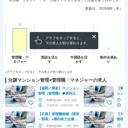
「管理職・マネジャー」が「分譲マンション管理」では最も多く12件です。
更新日：
2026/8/6（木）
グラフをタップすると、
下の求人が切り替わります。
※グラフをタップすると、下の求人が切り替わります。
分譲マンション管理
×
管理職・マネジャー
の求人
【福岡／博多】マンション
【東新
管理（管理職）◆原則土日
ョン管
祝休／一次窓口あり◆創業
ト）◇
＜勤務地詳細＞ 本社 住所：福岡県福岡市博多区上呉服町10-1 博多三井ビル4階 受動喫煙対...
約70年の安定
福利厚
＜予定年収＞ 600万円～750万円 ＜賃金形態＞ 月給制 ＜賃金内訳＞ 月額（基本給）：...
【広島】管理職候補（課長
【大阪
～部長）※県内有力企業み
管理◆
どりグループの中核企業
業務立
＜勤務地詳細1＞ 本社 住所：広島県広島市中区大手町5-3-12 新明治橋マンション2F 勤務...