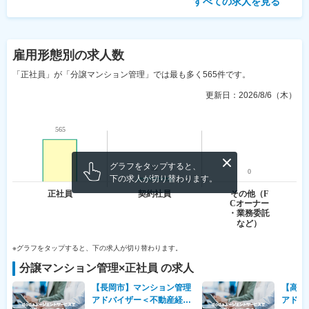
すべての求人を見る
雇用形態
別の求人数
「正社員」が「分譲マンション管理」では最も多く565件です。
更新日：
2026/8/6（木）
グラフをタップすると、
下の求人が切り替わります。
※グラフをタップすると、下の求人が切り替わります。
分譲マンション管理
×
正社員
の求人
【長岡市】マンション管理
【高松
アドバイザー＜不動産経験
アドバ