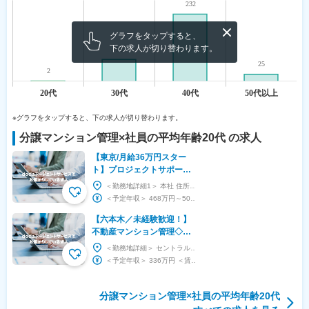
グラフをタップすると、
下の求人が切り替わります。
※グラフをタップすると、下の求人が切り替わります。
分譲マンション管理
×社員の平均年齢
20代
の求人
【東京/月給36万円スター
ト】プロジェクトサポート
(事務職)※プライム上場／専
＜勤務地詳細1＞ 本社 住所：東京都渋谷区渋谷1-13-9 受動喫煙対策：屋内全面禁煙 ＜勤...
門性が身につく／転勤無
＜予定年収＞ 468万円～504万円 ＜賃金形態＞ 月給制 ＜賃金内訳＞ 月額（基本給）：...
【六本木／未経験歓迎！】
不動産マンション管理◇年
休122日／土日祝休／資格
＜勤務地詳細＞ セントラルタワー 住所：港区六本木7-15-9 住友不動産六本木セントラルタワ...
手当充実◎／転勤なし
＜予定年収＞ 336万円 ＜賃金形態＞ 月給制 ＜賃金内訳＞ 月額（基本給）：160,00...
分譲マンション管理
×社員の平均年齢
20代