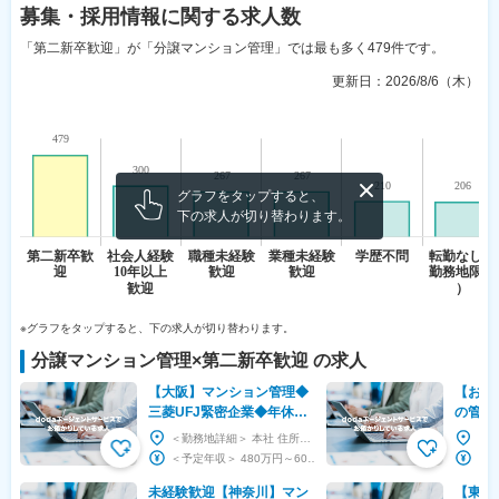
募集・採用情報
に関する求人数
「第二新卒歓迎」が「分譲マンション管理」では最も多く479件です。
更新日：
2026/8/6（木）
グラフをタップすると、
下の求人が切り替わります。
※グラフをタップすると、下の求人が切り替わります。
分譲マンション管理
×
第二新卒歓迎
の求人
【大阪】マンション管理◆
【お台
三菱UFJ緊密企業◆年休
の管理
123日◆有給消化9割◆コー
◆営業
＜勤務地詳細＞ 本社 住所：大阪府大阪市中央区高麗橋1-5-2 高麗橋東洋ビル 勤務地最寄駅：...
ルセンター有◆50代活躍
商社双
＜予定年収＞ 480万円～600万円 ＜賃金形態＞ 月給制 ＜賃金内訳＞ 月額（基本給）：...
未経験歓迎【神奈川】マン
【東京