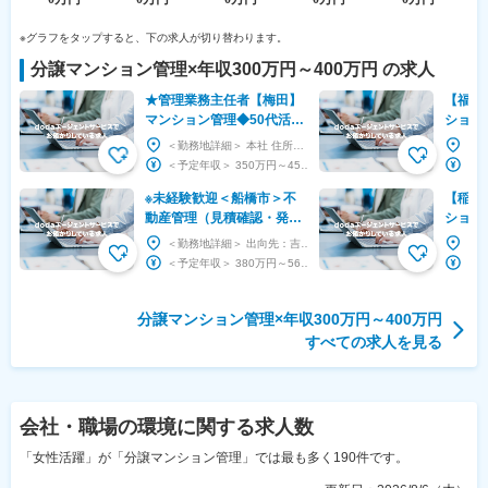
※グラフをタップすると、下の求人が切り替わります。
分譲マンション管理
×
年収300万円～400万円
の求人
★管理業務主任者【梅田】
【福岡
マンション管理◆50代活躍
ション
◆土日祝休／年休127日／
ト ◇
＜勤務地詳細＞ 本社 住所：大阪府大阪市北区梅田3-3-20 明治安田生命大阪梅田ビル22F ...
残業10h◆宅建手当3万
◎（残
＜予定年収＞ 350万円～450万円 ＜賃金形態＞ 月給制 ＜賃金内訳＞ 月額（基本給）：...
※未経験歓迎＜船橋市＞不
【稲取
動産管理（見積確認・発注
ション
など）◆年間休日120日◆
／土日
＜勤務地詳細＞ 出向先：吉田不動産株式会社 管理センター 住所：千葉県船橋市本中山7-5-1 ...
教育体制バッチリ◎
東京プ
＜予定年収＞ 380万円～560万円 ＜賃金形態＞ 月給制 ＜賃金内訳＞ 月額（基本給）：...
分譲マンション管理×年収300万円～400万円
すべての求人を見る
会社・職場の環境
に関する求人数
「女性活躍」が「分譲マンション管理」では最も多く190件です。