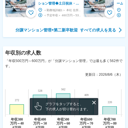
ション管理◆土日祝休・残
ームの
業20h◆営業・接客経験活
レック
＜勤務地詳細1＞ 本社 住所：神奈川県横浜市鶴見区鶴見中央3-2-13 ニックハイム鶴見中央ビ...
かせる◆上場G
無し・
＜予定年収＞ 460万円～530万円 ＜賃金形態＞ 月給制 ＜賃金内訳＞ 月額（基本給）：...
み
分譲マンション管理
×
第二新卒歓迎
すべての求人を見る
年収
別の求人数
「年収500万円～600万円」が「分譲マンション管理」では最も多く562件で
す。
更新日：
2026/8/6（木）
グラフをタップすると、
下の求人が切り替わります。