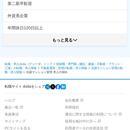
第二新卒歓迎
外資系企業
年間休日120日以上
もっと見る
転職・求人doda（デューダ）トップ
技術職・専門職（建設・建築・不動産・プラント・
工場）の転職・求人情報
不動産運用・管理の転職・求人情報
分譲マンション管理の転
職・求人情報
分譲マンション管理
求人の傾向
転職サイト dodaをシェア
ヘルプ
会社概要
拠点一覧
利用規約
免責事項
通信に関する情報の利用について
サイトマップ
採用を検討中の方へ
PCサイトを見る
利用者データの外部送信