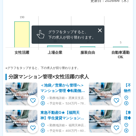
更新日：
2026/8/6（木）
グラフをタップすると、
下の求人が切り替わります。
※グラフをタップすると、下の求人が切り替わります。
分譲マンション管理
×
女性活躍
の求人
＜池袋／営業から管理へ＞
【不動
マンション管理 ◆転勤無／
物件の
在宅／フルフレックス／伊
管理業
＜勤務地詳細＞ 西東京支店 住所：東京都豊島区南池袋二丁目28番13号 KHK池袋ビル4階 勤...
藤忠G／コールセンター完
ほぼな
＜予定年収＞ 524万円～789万円 ＜賃金形態＞ 月給制 ＜賃金内訳＞ 月額（基本給）：...
備
東急不動産G★【福岡天
【東京
神】学生賃貸マンション管
理◆「
理◆プライム上場で安定性
土日祝
＜勤務地詳細＞ 福岡天神店 住所：福岡県福岡市中央区渡辺通 4-10-10 紙与天神ビル6F ...
◎/年休120日/基本土日休み
別窓口あ
＜予定年収＞ 400万円～600万円 ＜賃金形態＞ 月給制 特記事項なし ＜賃金内訳＞ 月...