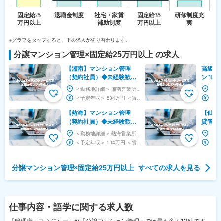
※グラフをタップすると、下の求人が切り替わります。
分譲マンション管理
×
固定給25万円以上
の求人
【湘南】マンション管理
高級賃
（契約社員）◆未経験歓迎
ン"La
／50代以上活躍中／内勤業
休12
＜勤務地詳細＞ 湘南営業所 住所：神奈川県平塚市宝町3-1 平塚MNビル6階 勤務地最寄駅：東...
務が7割／基本土日祝休み
給37.
＜予定年収＞ 504万円 ＜賃金形態＞ 月給制 ＜賃金内訳＞ 月額（基本給）：245,50...
【熱海】マンション管理
【仙台
（契約社員）◆未経験歓迎
貸管理
／50代以上活躍中／内勤業
125
＜勤務地詳細＞ 熱海営業所 住所：静岡県熱海市田原本町9-1 熱海第一ビル3階313号室 勤務...
務が7割／基本土日祝休み
分
＜予定年収＞ 504万円 ＜賃金形態＞ 月給制 ＜賃金内訳＞ 月額（基本給）：245,50...
分譲マンション管理
×
固定給25万円以上
すべての求人を見る
仕事内容・語学
に関する求人数