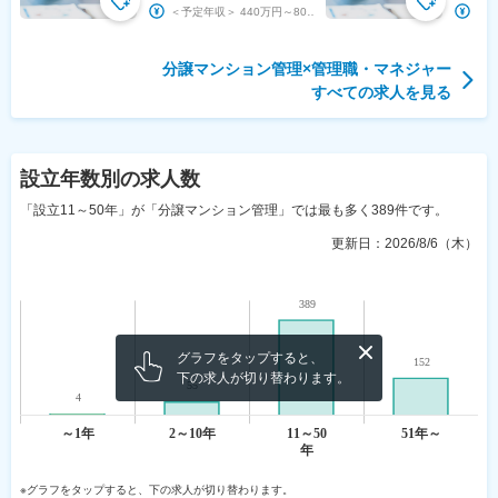
ど裁量
＜予定年収＞ 440万円～800万円 ＜賃金形態＞ 月給制 補足事項なし ＜賃金内訳＞ 月...
分譲マンション管理
×
管理職・マネジャー
すべての求人を見る
設立年数
別の求人数
「設立11～50年」が「分譲マンション管理」では最も多く389件です。
更新日：
2026/8/6（木）
グラフをタップすると、
下の求人が切り替わります。
※グラフをタップすると、下の求人が切り替わります。