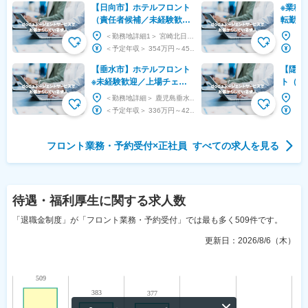
【日向市】ホテルフロント
※業種
（責任者候補／未経験歓
転勤無
迎）／完全週休2日制・年
ャー◆
＜勤務地詳細1＞ 宮崎北日向店 住所：宮崎県日向市日知屋14819-16 受動喫煙対策：屋内...
休113日◆マイカー通勤可
ながら
＜予定年収＞ 354万円～450万円 ＜賃金形態＞ 月給制 ＜賃金内訳＞ 月額（基本給）：...
【垂水市】ホテルフロント
【隠岐
※未経験歓迎／上場チェー
ト（受
ンで接客と運営を基礎から
景の観
＜勤務地詳細＞ 鹿児島垂水店 住所：鹿児島県垂水市浜平2167番24 受動喫煙対策：屋内全面...
学ぶ
移住で
＜予定年収＞ 336万円～423万円 ＜賃金形態＞ 月給制 ＜賃金内訳＞ 月額（基本給）：...
企業
フロント業務・予約受付
×
正社員
すべての求人を見る
待遇・福利厚生
に関する求人数
「退職金制度」が「フロント業務・予約受付」では最も多く509件です。
更新日：
2026/8/6（木）