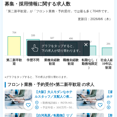
募集・採用情報
に関する求人数
「第二新卒歓迎」が「フロント業務・予約受付」では最も多く704件です。
更新日：
2026/8/6（木）
グラフをタップすると、
下の求人が切り替わります。
※グラフをタップすると、下の求人が切り替わります。
フロント業務・予約受付
×
第二新卒歓迎
の求人
【大阪】大人モダンなホテ
【湯沢
ルスタッフ／支配人◇夜勤
ホテル
なし◇駅チカでアクセス
理職候
＜勤務地詳細1＞ ROTA HOSTEL 住所：大阪府大阪市福島区吉野3-7-5 m’ｓビル3...
◎◇企画・販促にも携われ
場企業
＜予定年収＞ 300万円～500万円 ＜賃金形態＞ 月給制 ＜賃金内訳＞ 月額（基本給）：...
る
【白河高原／転勤無】リゾ
【熱海