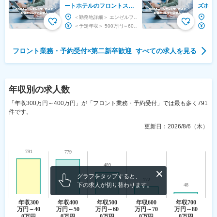
ートホテルのフロントスタ
ズホテ
ッフ（管理職候補）◇上場
フ◇年
＜勤務地詳細＞ エンゼルフォレスト白河高原 住所：福島県岩瀬郡天栄村大字羽鳥字高戸屋39 受...
企業G／年間休日120日
特別休
＜予定年収＞ 500万円～600万円 ＜賃金形態＞ 月給制 ＜賃金内訳＞ 月額（基本給）：...
フロント業務・予約受付
×
第二新卒歓迎
すべての求人を見る
年収
別の求人数
「年収300万円～400万円」が「フロント業務・予約受付」では最も多く791
件です。
更新日：
2026/8/6（木）
グラフをタップすると、
下の求人が切り替わります。