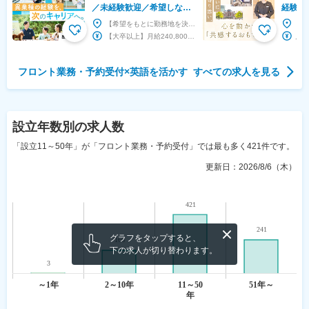
／未経験歓迎／希望しない
経験歓
転勤なし
【希望をもとに勤務地を決定】地域に根ざし、長くキャリアを築ける◎ ★北海道 OMO7旭川、リ...
【大卒以上】月給240,800円以上 【短大・専門学校卒以上】月給204,400円以上 【その...
フロント業務・予約受付
×
英語を活かす
すべての求人を見る
設立年数
別の求人数
「設立11～50年」が「フロント業務・予約受付」では最も多く421件です。
更新日：
2026/8/6（木）
グラフをタップすると、
下の求人が切り替わります。