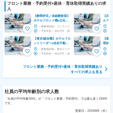
フロント業務・予約受付
×
産休・育休取得実績あり
の求
人
【静岡伊豆／未経験歓迎】
【兵庫
ホテルフロント職※正社員
ルフロ
採用／安定の住友不動産G
淡路島
＜勤務地詳細＞ ヴィラージュ伊豆高原 住所：静岡県伊東市富戸1317-8 受動喫煙対策：屋内...
／英語・中国語活かしたい
第二新
＜予定年収＞ 404万円 ＜賃金形態＞ 月給制 ※その他固定手当はホテル店舗配属の場合に支給...
方へ
～
【東京/総合職】ホテルフロ
【港区
ントリーダー※住友不動産G
理担当
の安定基盤／幅広いキャリ
／顧客
＜勤務地詳細＞ 東京エリアのホテル 住所：東京都内のホテル 受動喫煙対策：屋内全面禁煙 変更...
アパス
迎！老
＜予定年収＞ 464万円 ＜賃金形態＞ 月給制 ＜賃金内訳＞ 月額（基本給）：265,00...
壇』
フロント業務・予約受付
×
産休・育休取得実績あり
すべての求人を見る
社員の平均年齢
別の求人数
「社員の平均年齢30代」が「フロント業務・予約受付」では最も多く258件
です。
更新日：
2026/8/6（木）