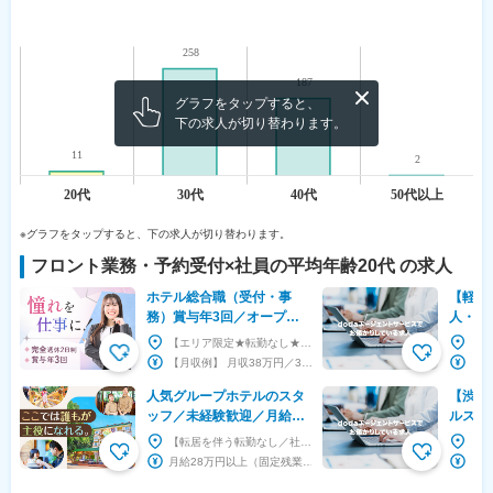
グラフをタップすると、
下の求人が切り替わります。
※グラフをタップすると、下の求人が切り替わります。
フロント業務・予約受付
×社員の平均年齢
20代
の求人
ホテル総合職（受付・事
【軽井
務）賞与年3回／オープニ
人・ゼ
ング／dths
／宿泊
【エリア限定★転勤なし★U・Iターン歓迎★関東（東京都・埼玉県、神奈川県）、関西（大阪府、兵庫...
業アワ
【月収例】 月収38万円／35歳（経験5年） 月収29万円／28歳（経験3年） 【エリア別給...
門』受
人気グループホテルのスタ
【渋谷
ッフ／未経験歓迎／月給28
ルスタ
万円以上
休12
【転居を伴う転勤なし／社員寮あり／オープン予定ホテルも】 東京23区、神奈川（横浜・川崎・逗子...
土曜日
月給28万円以上（固定残業代含む）+決算手当（年2回※業績による）+各種手当 ※上記月給には...