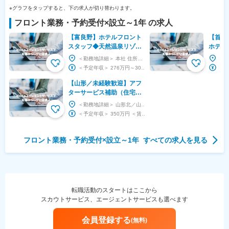
※グラフをタップすると、下の求人が切り替わります。
フロント業務・予約受付
×設立
～1年
の求人
【富良野】ホテルフロント
【首都
スタッフ◆天然温泉リゾー
ホテル
ト／スパ＆ホテルリゾート
フロン
＜勤務地詳細＞ 本社 住所：北海道空知郡中富良野町字中富良野東1線北18 受動喫煙対策：屋内...
ふらのラテール◆引越し補
ープ）
＜予定年収＞ 276万円～300万円 ＜賃金形態＞ 月給制 ＜賃金内訳＞ 月額（基本給）：...
助有
【山形／未経験歓迎】アフ
ターサービス補助（住宅リ
フォーム）◆住友不動産G
＜勤務地詳細＞ 山形北／山形南営業所（新築そっくりさん事業本部） 住所：山形県山形市あかねケ丘...
／研修制度充実／転勤無
＜予定年収＞ 350万円 ＜賃金形態＞ 年俸制 ＜賃金内訳＞ 年額（基本給）：2,674,...
フロント業務・予約受付
×設立
～1年
すべての求人を見る
転職活動のスタートはここから
スカウトサービス、エージェントサービスも選べます
会員登録する
(無料)