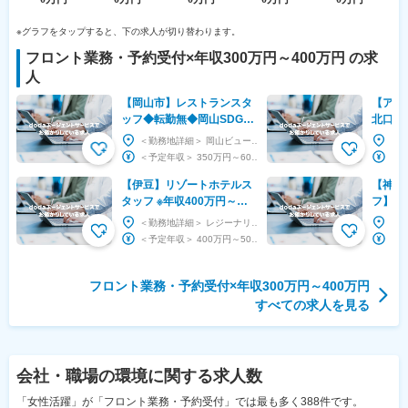
※グラフをタップすると、下の求人が切り替わります。
フロント業務・予約受付
×
年収300万円～400万円
の求
人
【岡山市】レストランスタ
【アパ
ッフ◆転勤無◆岡山SDGs
北口〉E
アワード2021受賞◆残業月
スタッ
＜勤務地詳細＞ 岡山ビューホテル 住所：岡山県岡山市北区中山下1丁目11番17号 勤務地最寄...
平均10h程度
／上場
＜予定年収＞ 350万円～600万円 ＜賃金形態＞ 月給制 ＜賃金内訳＞ 月額（基本給）：...
【伊豆】リゾートホテルス
【神奈
タッフ ※年収400万円～／
フ】2
残業10h／犬×温泉＜愛犬と
り★年
＜勤務地詳細＞ レジーナリゾート伊豆無鄰 住所：静岡県伊東市八幡野1086‐88 受動喫煙対...
泊まれるホテル＞
グルー
＜予定年収＞ 400万円～500万円 ＜賃金形態＞ 月給制 ＜賃金内訳＞ 月額（基本給）：...
フロント業務・予約受付×年収300万円～400万円
すべての求人を見る
会社・職場の環境
に関する求人数
「女性活躍」が「フロント業務・予約受付」では最も多く388件です。