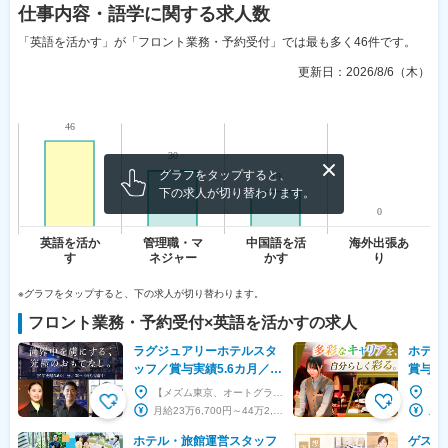
仕事内容・語学
に関する求人数
「英語を活かす」が「フロント業務・予約受付」では最も多く46件です。
更新日：
2026/8/6（木）
グラフをタップすると、
下の求人が切り替わります。
※グラフをタップすると、下の求人が切り替わります。
フロント業務・予約受付
×
英語を活かす
の求人
ラグジュアリーホテルスタ
ホテル
ッフ／賞与実績5.6カ月／若
賞与年
手活躍中
年休12
【メズム東京、オートグラフ コレクション】 東京都港区海岸1-10-30 ※原則、転居を伴う転...
月給23万6,700円～44万2,500円＋諸手当＋賞与年2回【2025年度賞与実績5.6カ月...
ホテル・旅館運営スタッフ
ゲスト