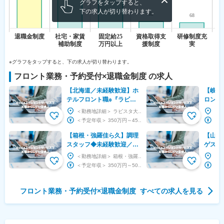
グラフをタップすると、
下の求人が切り替わります。
※グラフをタップすると、下の求人が切り替わります。
フロント業務・予約受付
×
退職金制度
の求人
【北海道／未経験歓迎】ホ
【岐阜
テルフロント職※『ラビス
ロント
タ大雪山』／プライム上場
OPE
＜勤務地詳細＞ ラビスタ大雪山 住所：北海道上川郡東川町旭岳温泉 受動喫煙対策：屋内全面禁煙...
の安定性◎／年休111日
から始
＜予定年収＞ 350万円～450万円 ＜賃金形態＞ 月給制 ＜賃金内訳＞ 月額（基本給）：...
【箱根・強羅佳ら久】調理
【山梨
スタッフ◆未経験歓迎／オ
ゲスト
リックスグループ／福利厚
有◆東
＜勤務地詳細＞ 箱根・強羅 佳ら久（からく） 住所：神奈川県足柄下郡箱根町強羅1300-8 ...
生◎
ル運営
＜予定年収＞ 350万円～500万円 ＜賃金形態＞ 月給制 ＜賃金内訳＞ 月額（基本給）：...
ッフ
フロント業務・予約受付
×
退職金制度
すべての求人を見る