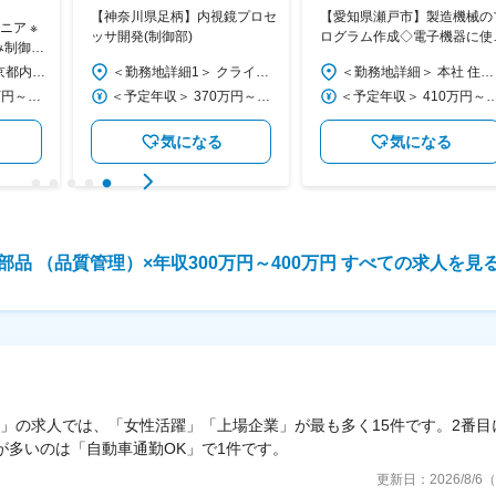
【神奈川県足柄】内視鏡プロセ
【愛知県瀬戸市】製造機械の
ニア ※
ッサ開発(制御部)
ログラム作成◇電子機器に使
み制御開
れる電子部品用セラミックス
5>
＜勤務地詳細＞ 東京都内／神奈川県内の各プロジェクト先 住所：東京都内もしくは神奈川県内 受動喫煙対策：屋内全面禁煙 変更の範囲：会社の定める事業所
＜勤務地詳細1＞ クライアント先（神奈川県） 住所：神奈川県足柄上郡 受動喫煙対策：屋内全面禁煙 ＜勤務地詳細2＞ 【雇入れ直後：技術センター】 住所：東京都大田区南蒲田2-16-1 テクノポートカマタセンタービル6階 勤務地最寄駅：京急本線／京急蒲田駅 受動喫煙対策：屋内全面禁煙 変更の範囲：会社の定める場所
＜勤務地詳細＞ 本社 住所：愛知県瀬戸市穴田町965 受動喫煙対策：敷地内全面禁煙
扱う企業／土日休
＜予定年収＞ 400万円～700万円 ＜賃金形態＞ 月給制 ＜賃金内訳＞ 月額（基本給）：270,000円～475,000円 ＜月給＞ 270,000円～475,000円 ＜昇給有無＞ 有 ＜残業手当＞ 有 ＜給与補足＞ ※上記年収はあくまで目安となります。ご経験やキャリアに応じてご相談させてください。 ※残業手当：1分単位で全額支給 ■昇給：年1回（4月） ■賞与：年2回（6月・12月） 賃金はあくまでも目安の金額であり、選考を通じて上下する可能性があります。 月給(月額)は固定手当を含めた表記です。
＜予定年収＞ 370万円～700万円 ＜賃金形態＞ 月給制 ＜賃金内訳＞ 月額（基本給）：218,000円～410,000円 ＜月給＞ 218,000円～410,000円 ＜昇給有無＞ 有 ＜残業手当＞ 有 ＜給与補足＞ ※上記は想定年収となり最終的にはスキル・ご経験を考慮して決定致します。 ■昇給：年1回 ■賞与：年2回※昨年度実績3.2ヵ月 賃金はあくまでも目安の金額であり、選考を通じて上下する可能性があります。 月給(月額)は固定手当を含めた表記です。
＜予定年収＞ 410万円～540万円 ＜賃金形態＞ 月給制 ＜賃金内訳＞ 月額（基本給）：250,000円～320,000円 ＜月給＞ 250,000円～320,000円 ＜昇給有無＞ 有 ＜残業手当＞ 有 ＜給与補足＞ ■昇給：年1回 ■賞与：年2回（6・12月※直近実績4.8ヶ月分） 賃金はあくま
気になる
気になる
部品 （品質管理）×年収300万円～400万円 すべての求人を見
）」の求人では、「女性活躍」「上場企業」が最も多く15件です。2番目
が多いのは「自動車通勤OK」で1件です。
更新日：
2026/8/