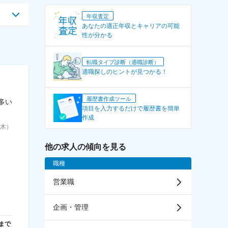
年収査定
あなたの適正年収とキャリアの可能
性が分かる
転職タイプ診断（適職診断）
適職探しのヒントが見つかる！
履歴書作成ツール
多い
項目を入力するだけで履歴書を簡単
作成
6（木）
他の求人の傾向を見る
職種
営業職
企画・管理