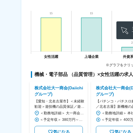
※グラフをクリ
機械・電子部品 （品質管理）
×
女性活躍
の求
パイン株式会
株式会社大一商会(Daiichi
株式会社大一商会(Dai
グループ)
グループ)
市】ソフトウェ
【愛知・北名古屋市】＜未経験
【パチンコ・パチスロ
東証プライム上
歓迎＞遊技機の品質保証／遊戯
／北名古屋】新機種の
制度
者目線で不具合を見抜く仕事◆
ト・検証◆遊技経験を
＜勤務地詳細＞ いわき開発センター 住所：福島県いわき市好間工業団地20-1 勤務地最寄駅：JR常磐線／いわき駅 受動喫煙対策：屋内全面禁煙 変更の範囲：会社の定める事業所（リモートワーク含む）
＜勤務地詳細＞ 大一商会テクニカルベース 住所：愛知県北名古屋市沖村西ノ川12番地 Daiichiテクニカルベース 勤務地最寄駅：名鉄線／西春駅 受動喫煙対策：屋内全面禁煙 変更の範囲：会社の定める事業所
年休124日
／年休124日
＜予定年収＞ 550万円～780万円 ＜賃金形態＞ 月給制 ＜賃金内訳＞ 月額（基本給）：351,000円～537,000円 ＜月給＞ 351,000円～537,000円 ＜昇給有無＞ 有 ＜残業手当＞ 有 ＜給与補足＞ ※経験・スキル・能力・前給を考慮の上、優遇します。 ■昇給：年1回（3月）※2025年度実績15,000円 ■賞与：年2回（6月・12月）※2024年度実績年間4.5か月 賃金はあくまでも目安の金額であり、選考を通じて上下する可能性があります。 月給(月額)は固定手当を含めた表記です。
＜予定年収＞ 380万円～500万円 ＜賃金形態＞ 月給制 ＜賃金内訳＞ 月額（基本給）：210,000円～328,000円 ＜月給＞ 210,000円～328,000円 ＜昇給有無＞ 有 ＜残業手当＞ 有 ＜給与補足＞ ※年収は経験・スキル・年齢を考慮し規程により決定します。 ■昇給：年1回（4月） ■賞与：年2回（6・12月） 賃金はあくまでも目安の金額であり、選考を通じて上下する可能性があります。 月給(月額)は固定手当を含めた表記です。
なる
気になる
気になる