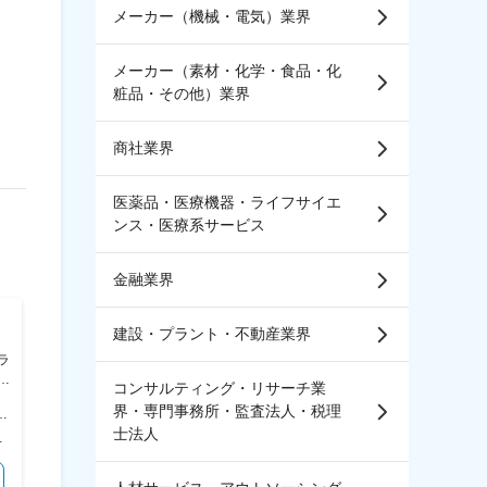
メーカー（機械・電気）業界
メーカー（素材・化学・食品・化
粧品・その他）業界
商社業界
医薬品・医療機器・ライフサイエ
ンス・医療系サービス
金融業界
コニカミノルタ株式会社
パーソルクロステクノロジ
建設・プラント・不動産業界
ー株式会社
ラ
【愛知／豊川】ソフトウェア品
【神奈川】アクティブ音振デバ
ア
質保証◇複合機製品／年休125
コンサルティング・リサーチ業
イスの開発（MATLAB）◇一括
の
日／プライム上場※DWH216
界・専門事務所・監査法人・税理
請負案件多数・豊富なキャリア
駅：JR常磐線／取手駅 受動喫煙対策：屋内全面禁煙 変更の範囲：会社の定める事業所（リモートワーク含む）
＜勤務地詳細＞ 瑞穂サイト 住所：愛知県豊川市穂ノ原3-22-1 勤務地最寄駅：名鉄豊川線／諏訪町駅 受動喫煙対策：屋内全面禁煙 変更の範囲：会社の定める事業所（リモートワーク含む）
＜勤務地詳細＞ 顧客先（神奈川県） 住所：神奈川県 受動喫煙対策：屋内全面禁煙 変更の範囲：本文参照
支援制度有
士法人
2回（6月・12月） 賃金はあくまでも目安の金額であり、選考を通じて上下する可能性があります。 月給(月額)は固定手当を含めた表記です。
＜予定年収＞ 500万円～700万円 ＜賃金形態＞ 月給制 ＜賃金内訳＞ 月額（基本給）：250,000円～380,000円 ＜月給＞ 250,000円～380,000円 ＜昇給有無＞ 有 ＜残業手当＞ 有 ＜給与補足＞ ※経験・スキルを考慮の上、決定します。 ■昇給：年1回 ■賞与：年2回（6月・12月） ■モデル年収 ・主任クラス：500万円～570万円 ・係長クラス：620万円～840万円 ・管理職：950万円～1,400万円 ※上記金額は、あくまで目安・参考値となります。 賃金はあくまでも目安の金額であり、選考を通じて上下する可能性があります。 月給(月額)は固定手当を含めた表記です。
＜予定年収＞ 500万円～800万円 ＜賃金形態＞ 月給制 ＜賃金内訳＞ 月額（基本給）：250,000円～430,000円 ＜月給＞ 250,000円～430,000円 ＜昇給有無＞ 有 ＜残業手当＞ 有 ＜給与補足＞ ※専門性向上により上記想定年収以上の給与テーブルもあり ■昇給：年1回（4月） ■賞与：年2回（6月、12月）/ 平均実績3か月 ■年収例： 30歳 ～570万 35歳 ～690万 40歳 ～760万 45歳 ～870万 賃金はあくまでも目安の金額であり、選考を通じて上下する可能性があります。 月給(月額)は固定手当を含めた表記です。
気になる
気になる