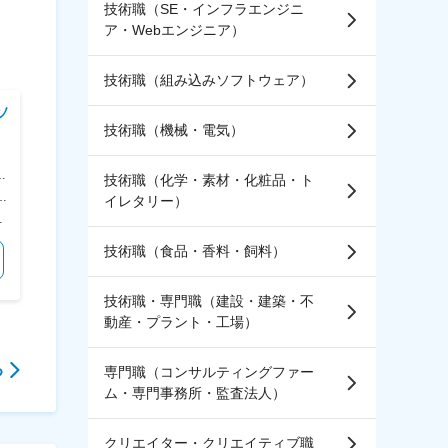
技術職（SE・インフラエンジニ
ア・Webエンジニア）
技術職（組み込みソフトウェア）
ソ
株式会社大一商会(Daiichi
株式会社芹沢システムリサ
技術職（機械・電気）
グループ)
ーチ
【パチンコ・パチスロ好き歓迎
【群馬／高崎】制御・装置開発
開
／北名古屋】新機種の品質テス
エンジニア◆SE経験歓迎／構
技術職（化学・素材・化粧品・ト
ト・検証◆遊技経験を活かす！
想～立上げ※転勤無／残業月
：東京都内もしくは神奈川県内 受動喫煙対策：屋内全面禁煙 変更の範囲：会社の定める事業所
＜勤務地詳細＞ 本社 住所：愛知県北名古屋市沖村西ノ川1 勤務地最寄駅：名鉄犬山線／西春駅 受動喫煙対策：屋内全面禁煙 変更の範囲：会社の定める事業所
＜勤務地詳細＞ 本社 住所：群馬県高崎市棟高町1928-53 勤務地最寄駅：新前橋駅 受動喫煙対策：敷地内喫煙可能場所あり 変更の範囲：会社の定める事業所
イレタリー）
／年休124日
20h程
月・12月） 賃金はあくまでも目安の金額であり、選考を通じて上下する可能性があります。 月給(月額)は固定手当を含めた表記です。
＜予定年収＞ 400万円～500万円 ＜賃金形態＞ 月給制 ＜賃金内訳＞ 月額（基本給）：210,000円～328,000円 ＜月給＞ 210,000円～328,000円 ＜昇給有無＞ 有 ＜残業手当＞ 有 ＜給与補足＞ ※年収は経験・スキル・年齢を考慮し規程により決定します。 ■昇給：年1回（4月） ■賞与：年2回（6・12月） 賃金はあくまでも目安の金額であり、選考を通じて上下する可能性があります。 月給(月額)は固定手当を含めた表記です。
＜予定年収＞ 450万円～600万円 ＜賃金形態＞ 月給制 ＜賃金内訳＞ 月額（基本給）：300,000円～400,000円 その他固定手当/月：5,000円～25,000円 ＜月給＞ 305,000円～425,000円 ＜昇給有無＞ 有 ＜残業手当＞ 有 ＜給与補足＞ ■昇給：有り/年1回 ■賞与：有り/年2回 ・役職手当 ・職務手当（5000円～2万円） 賃金はあくまでも目安の金額であり、選考を通じて上下する可能性があります。 月給(月額)は固定手当を含めた表記です。
技術職（食品・香料・飼料）
気になる
気になる
技術職・専門職（建設・建築・不
動産・プラント・工場）
る
専門職（コンサルティングファー
ム・専門事務所・監査法人）
クリエイター・クリエイティブ職