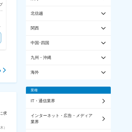
ム市場】
Technology
プ
ソフトウェア設計／業種未経験
【茨城／未経験歓迎】準天頂衛
わ
歓迎／研修充実／社宅・寮完備
星システムの運用衛星管里業務
北信越
を
※福利厚生◎／充実の教育体制
★U・Iターン歓迎／社宅・独身寮完備★ 東京都（町田市）：主にシステム開発（火災受信機・消火制御盤・セキュリティ機器） 宮城県（角田市）：主にセンシング開発（感知器）、消火ノズル（放水銃）
＜勤務地詳細＞ 顧客先常駐（茨城） 住所：茨城県 受動喫煙対策：屋内全面禁煙 変更の範囲：会社の定める事業所
でも目安の金額であり、選考を通じて上下する可能性があります。 月給(月額)は固定手当を含めた表記です。
月給21万1000円以上 ※別途、各種手当を支給いたします。 ※経験・能力を考慮の上、当社規程により優遇いたします。
＜予定年収＞ 350万円～576万円 ＜賃金形態＞ 月給制 ＜賃金内訳＞ 月額（基本給）：200,000円～360,000円 ＜月給＞ 200,000円～360,000円 ＜昇給有無＞ 有 ＜残業手当＞ 有 ＜給与補足＞ ※社会人経験、面接結果等を考慮の上決定します。 ■昇給：年1回（4月） ■賞与：年2回（7月、12月）※過去実績2.6ヶ月 賃金はあくまでも目安の金額であり、選考を通じて上下する可能性があります。 月給(月額)は固定手当を含めた表記です。
関西
気になる
気になる
中国･四国
九州・沖縄
る
海外
業種
IT・通信業界
に求
インターネット・広告・メディア
業界
6（木）