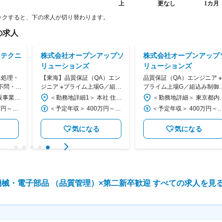
ックすると、下の求人が切り替わります。
の求人
・テクニ
株式会社オープンアップソ
株式会社オープンアップ
リューションズ
リューションズ
像処理・
【東海】品質保証（QA）エン
品質保証（QA）エンジニア ※
不問・プ
ジニア ※プライム上場G／組込
プライム上場G／組込み制御
している
み制御開発に特化／残業月
発に特化／残業月15h<5>
＜勤務地詳細＞ 大阪事業所 住所：大阪府吹田市豊津町13-45 第三暁ビル4F 勤務地最寄駅：北大阪急行電鉄線／江坂駅 受動喫煙対策：屋内全面禁煙 変更の範囲：会社の定める事業所
＜勤務地詳細1＞ 本社 住所：愛知県刈谷市南桜町1-23 SOUTHSQUAREKARIYA2F 勤務地最寄駅：各線／刈谷駅 受動喫煙対策：屋内全面禁煙 ＜勤務地詳細2＞ 愛知県ほか東海エリアの各プロジェクト先 住所：愛知県ほか東海エリア 受動喫煙対策：屋内全面禁煙 変更の範囲：会社の定める事業所
＜勤務地詳細＞ 東京都内／神奈川県内の各プロジェクト先 住所
15h<5>
＜予定年収＞ 390万円～420万円 ＜賃金形態＞ 月給制 ＜賃金内訳＞ 月額（基本給）：225,000円～245,000円 ＜月給＞ 225,000円～245,000円 ＜昇給有無＞ 有 ＜残業手当＞ 有 ＜給与補足＞ ※残業手当月15時間、賞与4ヶ月想定分を含む 賃金はあくまでも目安の金額であり、選考を通じて上下する可能性があります。 月給(月額)は固定手当を含めた表記です。
＜予定年収＞ 400万円～700万円 ＜賃金形態＞ 月給制 ＜賃金内訳＞ 月額（基本給）：270,000円～475,000円 ＜月給＞ 270,000円～475,000円 ＜昇給有無＞ 有 ＜残業手当＞ 有 ＜給与補足＞ ※上記年収はあくまで目安となります。ご経験やキャリアに応じてご相談させてください。 ※残業手当：1分単位で全額支給 ■昇給：年1回（4月） ■賞与：年2回（6月・12月） 賃金はあくまでも目安の金額であり、選考を通じて上下する可能性があります。 月給(月額)は固定手当を含めた表記です。
＜予定年収＞ 400万円～700万円 ＜賃金形態＞ 月給制 ＜賃金内訳＞ 月額（基本給）：270,000円～475,000円 ＜月給＞ 270,000円～475,000円 ＜昇給有無＞ 有 ＜残業手当＞ 有 ＜給与補足＞ ※上記年収はあくまで目安となります。ご経験やキャリアに応じてご相談させてください。 ※残業手当：1分単位で全額支給 ■昇給：年1回（4月） ■賞与：年2回（6
気になる
気になる
機械・電子部品 （品質管理）
×
第二新卒歓迎
すべての求人を見