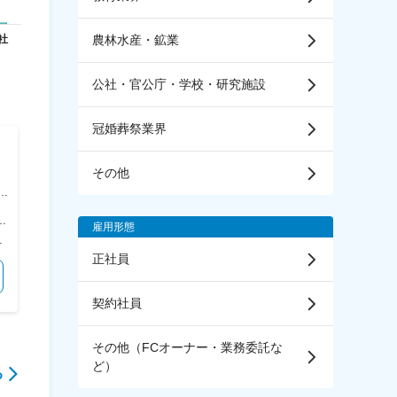
農林水産・鉱業
公社・官公庁・学校・研究施設
冠婚葬祭業界
株式会社BREXA
株式会社BREXA
Technology
Technology
その他
【茨城／未経験歓迎】準天頂衛
【茨城県】組込みエンジニア募
お
星システムの運用衛星管里業務
集！ ※定年65歳/通勤圏固定可
／
※福利厚生◎／充実の教育体制
能！【経験を活かせる！】
 勤務地最寄駅：ＪＲ線／高崎駅 受動喫煙対策：屋内喫煙可能場所あり 変更の範囲：会社の定める事業所（リモートワーク含む）
＜勤務地詳細＞ 顧客先常駐（茨城） 住所：茨城県 受動喫煙対策：屋内全面禁煙 変更の範囲：会社の定める事業所
＜勤務地詳細＞ 顧客先常駐（茨城） 住所：茨城県 受動喫煙対策：屋内全面禁煙 変更の範囲：会社の定める事業所
雇用形態
業代の支給はございません。 賃金はあくまでも目安の金額であり、選考を通じて上下する可能性があります。 月給(月額)は固定手当を含めた表記です。
＜予定年収＞ 350万円～576万円 ＜賃金形態＞ 月給制 ＜賃金内訳＞ 月額（基本給）：200,000円～360,000円 ＜月給＞ 200,000円～360,000円 ＜昇給有無＞ 有 ＜残業手当＞ 有 ＜給与補足＞ ※社会人経験、面接結果等を考慮の上決定します。 ■昇給：年1回（4月） ■賞与：年2回（7月、12月）※過去実績2.6ヶ月 賃金はあくまでも目安の金額であり、選考を通じて上下する可能性があります。 月給(月額)は固定手当を含めた表記です。
＜予定年収＞ 400万円～650万円 ＜賃金形態＞ 月給制 ＜賃金内訳＞ 月額（基本給）：350,000円～650,000円 ＜月給＞ 350,000円～650,000円 ＜昇給有無＞ 有 ＜残業手当＞ 有 ＜給与補足＞ ※社会人経験、面接結果等を考慮の上決定します。 ■昇給：年1回（4月） ■賞与：年2回（7月、12月）※過去実績2.6ヶ月 賃金はあくまでも目安の金額であり、選考を通じて上下する可能性があります。 月給(月額)は固定手当を含めた表記です。
正社員
気になる
気になる
契約社員
その他（FCオーナー・業務委託な
ど）
る