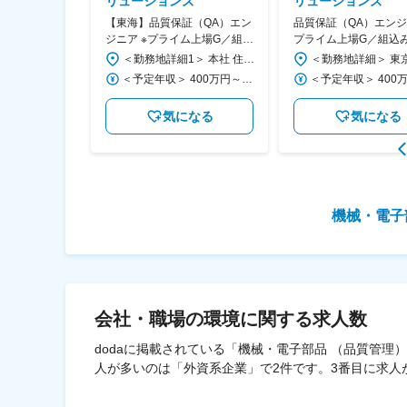
リューションズ
リューションズ
分】画像処理・
【東海】品質保証（QA）エン
品質保証（QA）エンジ
～言語不問・プ
ジニア ※プライム上場G／組込
プライム上場G／組込
験を有している
み制御開発に特化／残業月
発に特化／残業月15h<
＜勤務地詳細＞ 大阪事業所 住所：大阪府吹田市豊津町13-45 第三暁ビル4F 勤務地最寄駅：北大阪急行電鉄線／江坂駅 受動喫煙対策：屋内全面禁煙 変更の範囲：会社の定める事業所
＜勤務地詳細1＞ 本社 住所：愛知県刈谷市南桜町1-23 SOUTHSQUAREKARIYA2F 勤務地最寄駅：各線／刈谷駅 受動喫煙対策：屋内全面禁煙 ＜勤務地詳細2＞ 愛知県ほか東海エリアの各プロジェクト先 住所：愛知県ほか東海エリア 受動喫煙対策：屋内全面禁煙 変更の範囲：会社の定める事業所
15h<5>
＜予定年収＞ 390万円～420万円 ＜賃金形態＞ 月給制 ＜賃金内訳＞ 月額（基本給）：225,000円～245,000円 ＜月給＞ 225,000円～245,000円 ＜昇給有無＞ 有 ＜残業手当＞ 有 ＜給与補足＞ ※残業手当月15時間、賞与4ヶ月想定分を含む 賃金はあくまでも目安の金額であり、選考を通じて上下する可能性があります。 月給(月額)は固定手当を含めた表記です。
＜予定年収＞ 400万円～700万円 ＜賃金形態＞ 月給制 ＜賃金内訳＞ 月額（基本給）：270,000円～475,000円 ＜月給＞ 270,000円～475,000円 ＜昇給有無＞ 有 ＜残業手当＞ 有 ＜給与補足＞ ※上記年収はあくまで目安となります。ご経験やキャリアに応じてご相談させてください。 ※残業手当：1分単位で全額支給 ■昇給：年1回（4月） ■賞与：年2回（6月・12月） 賃金はあくまでも目安の金額であり、選考を通じて上下する可能性があります。 月給(月額)は固定手当を含めた表記です。
なる
気になる
気になる
機械・電子
会社・職場の環境
に関する求人数
dodaに掲載されている「機械・電子部品 （品質管理
人が多いのは「外資系企業」で2件です。3番目に求人