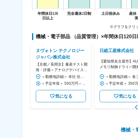
※グラフをクリ
機械・電子部品 （品質管理）
×
年間休日120
ステクノロジ
ヌヴォトン テクノロジー
日総工産株式会社
ジャパン株式会社
【愛知県名古屋市】AUT
ティブ音振デバ
【京都／長岡京】量産テスト開
メモリ制御ドライバ開
TLAB）◇一括
発・評価＜アナログデバイス＞
企業と取引多数◆3318
豊富なキャリア
◆在宅可／年127日休／業界ト
＜勤務地詳細＞ 顧客先（神奈川県） 住所：神奈川県 受動喫煙対策：屋内全面禁煙 変更の範囲：本文参照
＜勤務地詳細＞ 本社 住所：京都府長岡京市神足焼町1 勤務地最寄駅：東海道本線／長岡京駅 受動喫煙対策：屋内全面禁煙 変更の範囲：会社の定める事業所（リモートワーク含む）
ップ級の技術力
＜予定年収＞ 500万円～800万円 ＜賃金形態＞ 月給制 ＜賃金内訳＞ 月額（基本給）：250,000円～430,000円 ＜月給＞ 250,000円～430,000円 ＜昇給有無＞ 有 ＜残業手当＞ 有 ＜給与補足＞ ※専門性向上により上記想定年収以上の給与テーブルもあり ■昇給：年1回（4月） ■賞与：年2回（6月、12月）/ 平均実績3か月 ■年収例： 30歳 ～570万 35歳 ～690万 40歳 ～760万 45歳 ～870万 賃金はあくまでも目安の金額であり、選考を通じて上下する可能性があります。 月給(月額)は固定手当を含めた表記です。
＜予定年収＞ 550万円～1,150万円 ＜賃金形態＞ 月給制 ＜賃金内訳＞ 月額（基本給）：320,000円～670,000円 ＜月給＞ 320,000円～670,000円 ＜昇給有無＞ 有 ＜残業手当＞ 有 ＜給与補足＞ ※年収はあくまでも目安であり、正式には社内規定や経験、前職給与額などに沿って決定します。 ■昇給：年1回 賃金はあくまでも目安の金額であり、選考を通じて上下する可能性があります。 月給(月額)は固定手当を含めた表記です。
なる
気になる
気になる
機械・