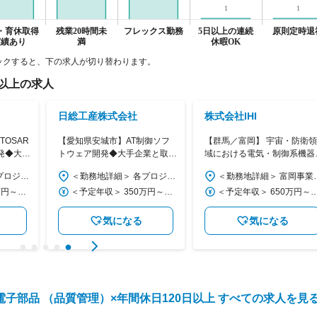
ックすると、下の求人が切り替わります。
日以上
の求人
日総工産株式会社
株式会社IHI
OSAR
【愛知県安城市】AT制御ソフ
【群馬／富岡】 宇宙・防衛領
発◆大手
トウェア開発◆大手企業と取引
域における電気・制御系機器
多数◆3319
よびソフトウェアの品質保証
＜勤務地詳細＞ 各プロジェクト先（愛知） 住所：愛知県内の常駐先 受動喫煙対策：屋内全面禁煙 変更の範囲：会社の定める事業所
＜勤務地詳細＞ 各プロジェクト先（愛知） 住所：愛知県内の常駐先 受動喫煙対策：屋内全面禁煙 変更の範囲：会社の定める事業所
＜勤務地詳細＞ 富岡事業所（IHIエアロスペース） 住所：群馬県富岡市藤木900番地
残業月20時間
＜予定年収＞ 350万円～450万円 ＜賃金形態＞ 月給制 ＜賃金内訳＞ 月額（基本給）：230,000円～320,000円 ＜月給＞ 230,000円～320,000円 ＜昇給有無＞ 有 ＜残業手当＞ 有 ＜給与補足＞ ※上記は想定となり、経験やスキルを考慮して決定します。 ■賞与：年2回 ■昇給：年1回 賃金はあくまでも目安の金額であり、選考を通じて上下する可能性があります。 月給(月額)は固定手当を含めた表記です。
＜予定年収＞ 350万円～450万円 ＜賃金形態＞ 月給制 ＜賃金内訳＞ 月額（基本給）：230,000円～320,000円 ＜月給＞ 230,000円～320,000円 ＜昇給有無＞ 有 ＜残業手当＞ 有 ＜給与補足＞ ※上記は想定となり、経験やスキルを考慮して決定します。 ■賞与：年2回 ■昇給：年1回 賃金はあくまでも目安の金額であり、選考を通じて上下する可能性があります。 月給(月額)は固定手当を含めた表記です。
＜予定年収＞ 650万円～1,050万円 ＜賃金形態＞ 月給制 ＜賃金内訳＞ 月額（基本給）：313,300円～430,000円 ＜月給＞ 313,300円～430,000円 ＜昇給有無＞ 有 ＜残業手当＞ 有 ＜給与補足＞ ※年収は、経験・年齢・資格等を考慮し、規定により決定致します。 ■昇給：年1回（4月） ■賞与：年2回（6月、12月） ■残業代：別途支給致します。 ※管理職採用となった場合は、監理・監督者のため残
気になる
気になる
電子部品 （品質管理）
×
年間休日120日以上
すべての求人を見