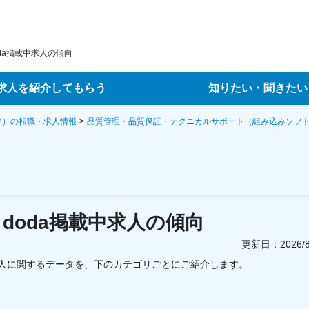
da掲載中求人の傾向
求人を紹介してもらう
知りたい・聞きたい
ントサービス
転職ノウハウ
ア）の転職・求人情報
品質管理・品質保証・テクニカルサポート（組み込みソフ
サービス
データで見る転職
ーエージェントサービス
コラム・インタビュー
 doda掲載中求人の傾向
転職Q&A
更新日：
2026
人に関するデータを、下のカテゴリごとにご紹介します。