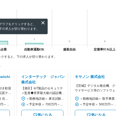
グラフをクリックすると、
下の求人が切り替わります。
ックすると、下の求人が切り替わります。
人
ichi
インターテック ジャパン
キヤノン 株式会社
株式会社
【茨城】デジタル複合機、ク
好き歓迎
【港区】IoT製品のセキュリテ
ウドサービス等のソフトウェ
品質テス
ィ監査◆世界最大級の認証機関
品質保証技術者◆安定性抜群
活かす！
で最先端技術に携わる／在宅月
＜勤務地詳細＞ 本社 住所：愛知県北名古屋市沖村西ノ川1 勤務地最寄駅：名鉄犬山線／西春駅 受動喫煙対策：屋内全面禁煙 変更の範囲：会社の定める事業所
＜勤務地詳細＞ 東京試験所 住所：東京都港区海岸3-2-12 安田芝浦第2ビル4F 勤務地最寄駅：JR線／田町駅 受動喫煙対策：屋内全面禁煙 変更の範囲：会社の定める事業所
＜勤務地詳細＞ 取手事業所 住所：茨城県取手市白山7-5-1 勤務地最寄
大手メーカー
4／フレックス
＜予定年収＞ 400万円～500万円 ＜賃金形態＞ 月給制 ＜賃金内訳＞ 月額（基本給）：210,000円～328,000円 ＜月給＞ 210,000円～328,000円 ＜昇給有無＞ 有 ＜残業手当＞ 有 ＜給与補足＞ ※年収は経験・スキル・年齢を考慮し規程により決定します。 ■昇給：年1回（4月） ■賞与：年2回（6・12月） 賃金はあくまでも目安の金額であり、選考を通じて上下する可能性があります。 月給(月額)は固定手当を含めた表記です。
＜予定年収＞ 700万円～1,200万円 ＜賃金形態＞ 年俸制 ＜賃金内訳＞ 年額（基本給）：5,880,004円～10,272,000円 固定残業手当/月：93,333円～144,000円（固定残業時間40時間0分/月） 超過した時間外労働の残業手当は追加支給 ＜月額＞ 583,333円～1,000,000円（12分割）（一律手当を含む） ＜昇給有無＞ 有 ＜残業手当＞ 有 ＜給与補足＞ ■昇給：年1回 ■賞与：個人・企業業績により支給することがあります。 ■所定労働時間を超えた際、規定に則り割増手当を支給 賃金はあくまでも目安の金額であり、選考を通じて上下する可能性があります。 月給(月額)は固定手当を含めた表記です。
＜予定年収＞ 500万円～1,000万円 ＜賃金形態＞ 月給制 ＜賃金内訳＞ 月額（基本給）：300,000円～500,000円 ＜月給＞ 300,000円～500,000円 ＜昇給有無＞ 有 ＜残業手当＞ 有 ＜給与補足＞ 入社時の処遇（基本給・賞与）はみなさまの経験・能力を考慮の上、当社規程により決定します。 具体的な金額は、採用選考合格後に採用内定通知書にてお伝えします。 昇給：年1回 賞与：年
気になる
気になる