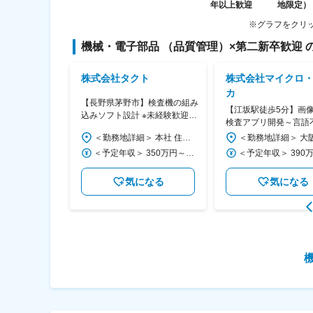
※グラフをクリ
機械・電子部品 （品質管理）
×
第二新卒歓迎
XA
株式会社タクト
株式会社マイクロ
カ
【長野県茅野市】検査機の組み
ソフトウェア
【江坂駅徒歩5分】画
込みソフト設計 ※未経験歓迎
50代活躍中／
検査アプリ開発～言語
◆転勤なし／残業20時間程／
われる
ログラミング経験を有
＜勤務地詳細＞ 東京都常駐先 住所：東京都 受動喫煙対策：屋内全面禁煙 変更の範囲：会社の定める事業所
＜勤務地詳細＞ 本社 住所：長野県茅野市ちの丁田2762-8 勤務地最寄駅：JR中央本線／茅野駅 受動喫煙対策：屋内全面禁煙
大手取引先多数
方ヘ～
＜予定年収＞ 500万円～900万円 ＜賃金形態＞ 月給制 ＜賃金内訳＞ 月額（基本給）：330,000円～500,000円 ＜月給＞ 330,000円～500,000円 ＜昇給有無＞ 有 ＜残業手当＞ 有 ＜給与補足＞ ※社会人経験、面接結果等を考慮の上決定します。 ■昇給：年1回（4月） ■賞与：年2回（7月、12月）※過去実績2.6ヶ月 賃金はあくまでも目安の金額であり、選考を通じて上下する可能性があります。 月給(月額)は固定手当を含めた表記です。
＜予定年収＞ 350万円～400万円 ＜賃金形態＞ 月給制 ＜賃金内訳＞ 月額（基本給）：250,000円～350,000円 ＜月給＞ 250,000円～350,000円 ＜昇給有無＞ 有 ＜残業手当＞ 有 ＜給与補足＞ ※年収は目安となり、面接を通してご経験・能力に応じて当社規定により優遇いたします。 ■昇給：年1回（4月） ■賞与：年2回（7、12月） ■モデル年収： リーダー 400万～500万 係長 500万～600万 課長 600万～ 賃金はあくまでも目安の金額であり、選考を通じて上下する可能性があります。 月給(月額)は固定手当を含めた表記です。
なる
気になる
気になる