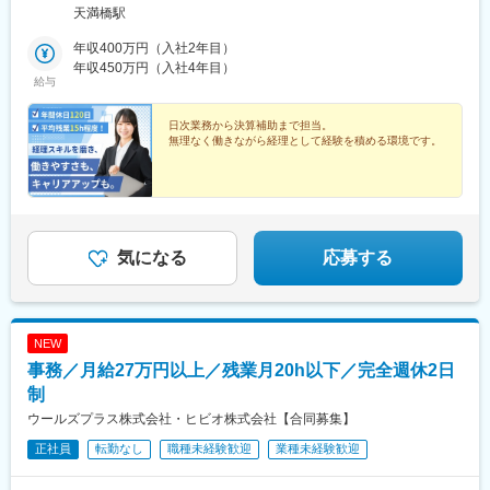
喫煙対策：あり
天満橋駅
年収400万円（入社2年目）
年収450万円（入社4年目）
給与
日次業務から決算補助まで担当。
無理なく働きながら経理として経験を積める環境です。
気になる
応募する
NEW
事務／月給27万円以上／残業月20h以下／完全週休2日
制
ウールズプラス株式会社・ヒビオ株式会社【合同募集】
正社員
転勤なし
職種未経験歓迎
業種未経験歓迎