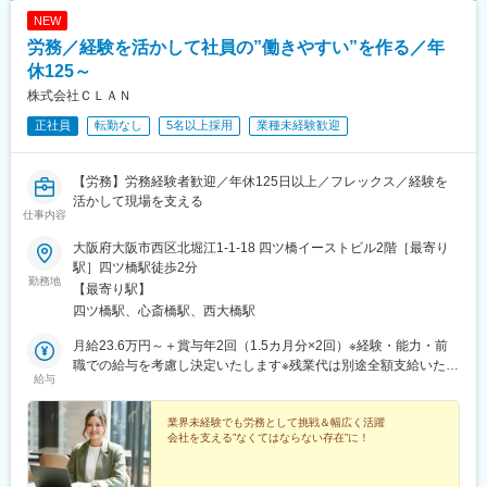
NEW
労務／経験を活かして社員の”働きやすい”を作る／年
休125～
株式会社ＣＬＡＮ
正社員
転勤なし
5名以上採用
業種未経験歓迎
【労務】労務経験者歓迎／年休125日以上／フレックス／経験を
活かして現場を支える
仕事内容
大阪府大阪市西区北堀江1-1-18 四ツ橋イーストビル2階［最寄り
駅］四ツ橋駅徒歩2分
勤務地
【最寄り駅】
四ツ橋駅、心斎橋駅、西大橋駅
月給23.6万円～＋賞与年2回（1.5カ月分×2回）※経験・能力・前
職での給与を考慮し決定いたします※残業代は別途全額支給いたし
給与
ます※賞与合計：約52.5万円〈 その他諸手当 〉■交通費手当■
残業手当■その他祝い金など
業界未経験でも労務として挑戦＆幅広く活躍
会社を支える”なくてはならない存在”に！