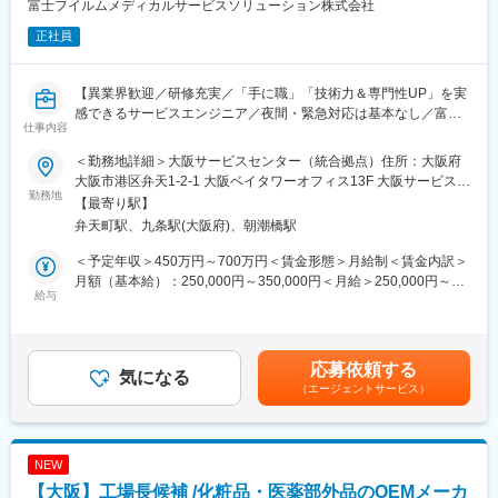
富士フイルムメディカルサービスソリューション株式会社
正社員
【異業界歓迎／研修充実／「手に職」「技術力＆専門性UP」を実
感できるサービスエンジニア／夜間・緊急対応は基本なし／富士
仕事内容
フイルムグループの安定基盤】
＜勤務地詳細＞大阪サービスセンター（統合拠点）住所：大阪府
■職務内容：
大阪市港区弁天1-2-1 大阪ベイタワーオフィス13F 大阪サービスセ
富士フイルムグループが提供する医療機器の設置・保守・技術サ
勤務地
ンター 7F受動喫煙対策：屋内全面禁煙変更の範囲：会社の定め
【最寄り駅】
ポートを担当いただきます。
る事業所（リモートワーク含む）
弁天町駅、九条駅(大阪府)、朝潮橋駅
既に導入されているクリニックを中心に、オンコール呼び出しを
含み1日2～3件程度の訪問で、点検・メンテナンス・不具合対応
＜予定年収＞450万円～700万円＜賃金形態＞月給制＜賃金内訳＞
を行います。
月額（基本給）：250,000円～350,000円＜月給＞250,000円～
本ポジションは、「ただ直す」ではなく、「医療現場に貢献する
給与
350,000円＜昇給有無＞有＜残業手当＞有賃金はあくまでも目安
技術者」として機器・IT・ネットワークを横断した専門性を身に
の金額であり、選考を通じて上下する可能性があります。月給(月
つけていける仕事です。
額)は固定手当を含めた表記です。
応募依頼する
■職務内容詳細：
気になる
（エージェントサービス）
主にCR（デジタル画像診断システム・エックスレイフィルム自動
現像機）X線撮影装置の設置、立上げ、定期点検、トラブルシュー
ティング等の技術サポートがメインとなります。医療機関特有の
効率的運用のご提案、開発部門へのフィードバック等、安心して
NEW
ユーザーに同社の医療機器をご使用いただけるよう様々な側面か
【大阪】工場長候補 /化粧品・医薬部外品のOEMメーカ
らサービス＆サポートするポジションです。 サポート＆サービス