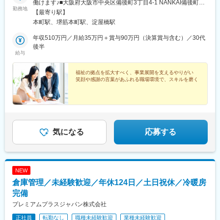
働けます♪■大阪府大阪市中央区備後町3丁目4-1 NANKAI備後町ビ
勤務地
ル2階・大阪メトロ御堂筋本線「本町駅」より徒歩3分・大阪メト
【最寄り駅】
ロ中央線「堺筋本町駅」より徒歩5分※受動喫煙対策：屋内全面禁
本町駅、堺筋本町駅、淀屋橋駅
煙
年収510万円／月給35万円＋賞与90万円（決算賞与含む）／30代
後半
給与
福祉の拠点を拡大すべく、事業展開を支えるやりがい
笑顔や感謝の言葉があふれる職場環境で、スキルを磨く
気になる
応募する
NEW
倉庫管理／未経験歓迎／年休124日／土日祝休／冷暖房
完備
プレミアムプラスジャパン株式会社
正社員
転勤なし
職種未経験歓迎
業種未経験歓迎