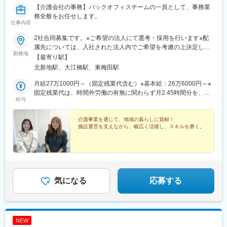
【介護会社の事務】バックオフィスチームの一員として、事務業
務全般をお任せします。
仕事内容
2社合同募集です。※ご希望の法人にて選考・採用を行います※配
属先については、入社された法人内でご希望を考慮の上決定しま
勤務地
す大阪府大阪市北区西天満2-10-2 幸田ビル5階※ウールズプラス株
【最寄り駅】
式会社、ヒビオ株式会社ともに上記住所での勤務となります※オフ
北新地駅、大江橋駅、東梅田駅
ィス内禁煙＜各社共通＞
月給27万1000円～（固定残業代含む）※基本給：26万6000円～※
固定残業代は、時間外労働の有無に関わらず月2.45時間分を、一
給与
律5000円支給※上記を超える時間外労働分は追加で支給＜各社共
通＞
介護事業を通じて、地域の暮らしに貢献！
施設運営を支えながら、幅広く活躍し、スキルを磨く。
気になる
応募する
NEW