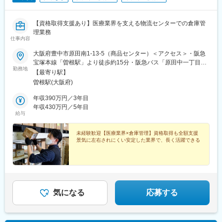
【資格取得支援あり】医療業界を支える物流センターでの倉庫管
理業務
仕事内容
大阪府豊中市原田南1-13-5（商品センター）＜アクセス＞・阪急
宝塚本線「曽根駅」より徒歩約15分・阪急バス「原田中一丁目」
勤務地
バス停より徒歩3分※受動喫煙対策：あり（オフィス内禁煙）
【最寄り駅】
曽根駅(大阪府)
年収390万円／3年目
年収430万円／5年目
給与
未経験歓迎【医療業界×倉庫管理】資格取得も全額支援
景気に左右されにくい安定した業界で、長く活躍できる
気になる
応募する