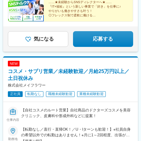
……★未経験からSNSディレクターへ★……
『IT×福祉』という新しい事業で「好き」を仕事に♪
やりがいも働きやすさも叶う！
◎フレックス制で柔軟に働ける
◎駅チカ徒歩1分&転勤なし
◎完全週休2日制（土・日）&残業ほぼなし
◎各種手当・福利厚生充実
気になる
応募する
NEW
コスメ・サプリ営業／未経験歓迎／月給25万円以上／
土日祝休み
株式会社メイフラワー
正社員
転勤なし
職種未経験歓迎
業種未経験歓迎
【自社コスメのルート営業】自社商品のドクターズコスメを美容
クリニック、皮膚科や形成外科などに提案！
仕事内容
【転勤なし／直行・直帰OK！／U・Iターンも歓迎！】※社員自身
の希望以外での転勤はありません！※月に1～2回程度、出張が発
勤務地
生することもあります。大阪府大阪市淀川区西中島5-7-19 第７