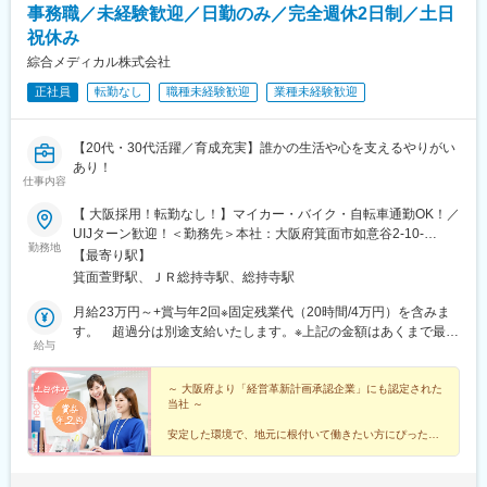
事務職／未経験歓迎／日勤のみ／完全週休2日制／土日
祝休み
綜合メディカル株式会社
正社員
転勤なし
職種未経験歓迎
業種未経験歓迎
【20代・30代活躍／育成充実】誰かの生活や心を支えるやりがい
あり！
仕事内容
【 大阪採用！転勤なし！】マイカー・バイク・自転車通勤OK！／
UIJターン歓迎！＜勤務先＞本社：大阪府箕面市如意谷2-10-
勤務地
35（駐車場・駐輪場完備）＜アクセス＞御堂筋線「箕面萱野駅」
【最寄り駅】
徒歩20分北大阪急行「千里中央駅」 車10分阪急「箕面駅」 徒
箕面萱野駅、ＪＲ総持寺駅、総持寺駅
歩22分（車5分）阪急バス／萱野北小学校前 徒歩2分
月給23万円～+賞与年2回※固定残業代（20時間/4万円）を含みま
す。 超過分は別途支給いたします。※上記の金額はあくまで最低
給与
額です。※スキルを考慮のうえ当社規定により決定します。
～ 大阪府より「経営革新計画承認企業」にも認定された
当社 ～
安定した環境で、地元に根付いて働きたい方にぴったり
の事務職です。残業少なめで家族との時間も大切にしな
がら、地域の暮らしを支える仕事に関われます。