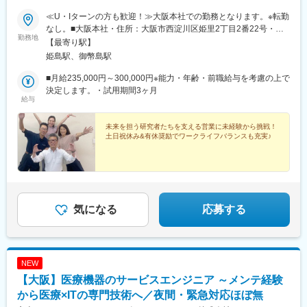
≪U・Iターンの方も歓迎！≫大阪本社での勤務となります。※転勤
なし。■大阪本社・住所：大阪市西淀川区姫里2丁目2番22号・阪
勤務地
神本線『姫島』駅より徒歩5分
【最寄り駅】
姫島駅、御幣島駅
■月給235,000円～300,000円※能力・年齢・前職給与を考慮の上で
決定します。・試用期間3ヶ月
給与
未来を担う研究者たちを支える営業に未経験から挑戦！
土日祝休み&有休奨励でワークライフバランスも充実♪
気になる
応募する
NEW
【大阪】医療機器のサービスエンジニア ～メンテ経験
から医療×ITの専門技術へ／夜間・緊急対応ほぼ無