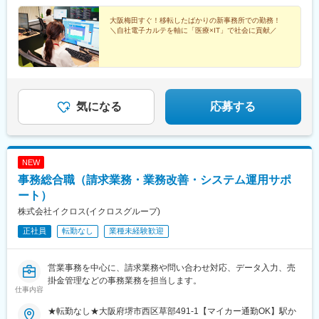
大阪梅田すぐ！移転したばかりの新事務所での勤務！
＼自社電子カルテを軸に「医療×IT」で社会に貢献／
気になる
応募する
NEW
事務総合職（請求業務・業務改善・システム運用サポ
ート）
株式会社イクロス(イクロスグループ)
正社員
転勤なし
業種未経験歓迎
営業事務を中心に、請求業務や問い合わせ対応、データ入力、売
掛金管理などの事務業務を担当します。
仕事内容
★転勤なし★大阪府堺市西区草部491-1【マイカー通勤OK】駅か