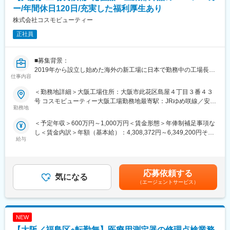
の品質を高め、お客様にご提案することで、お客様からの信頼や
ー/年間休日120日/充実した福利厚生あり
安心を獲得いただきます。
株式会社コスモビューティー
正社員
■研修制度について：
先輩社員とのOJTもじっくり行っており、1人前になるまで手厚く
サポート致します。未経験の方でも安心してキャッチアップいた
■募集背景：
だけるフォロー体制がございます。
2019年から設立し始めた海外の新工場に日本で勤務中の工場長が
また、年間カリキュラムに沿って適宜研修も実施しております。※
仕事内容
出張する必要があるため、補佐となる人物を募集しています。
機械を実際に解体したり、組み立てたりする研修や、実際にコー
ルセンターに届くお問い合わせ内容を把握していただくための研
＜勤務地詳細＞大阪工場住所：大阪市此花区島屋４丁目３番４３
■職務内容：
修等。、
号 コスモビューティー大阪工場勤務地最寄駅：JRゆめ咲線／安治
OEM化粧品、医薬部外品、ヘアケア製品を中心に工場管理者とし
勤務地
川口駅受動喫煙対策：敷地内喫煙可能場所あり変更の範囲：会社
て、以下の統括業務を担当します。マネジメントだけではなく、
■整備士や異業界のメンテナンス経験をお持ちの方へ：
の定める事業所
＜予定年収＞600万円～1,000万円＜賃金形態＞年俸制補足事項な
現場で１つ１つの製品の作り方を指導したり、現場の巡回も行う
これまでの「機械構造を理解し、見立てる力」はそのまま活かせ
し＜賃金内訳＞年額（基本給）：4,308,372円～6,349,200円その
ため、かなり現場寄りな仕事内容となります。
ます。
給与
他固定手当/月：45,000円固定残業手当/月：135,969円～299,234
・製造設備管理、生産管理
加えて、デジタル化・ネットワーク化が加速的に進む医療業界の
円（固定残業時間50時間0分/月）超過した時間外労働の残業手当
・原価管理、労務管理
中でIT・ネットワーク知識が身につき、
は追加支給＜月額＞540,000円～873,334円（12分割）（一律手当
・安全管理等
より専門性の高いサービスエンジニアへステップアップが可能で
を含む）＜昇給有無＞有＜残業手当＞有＜給与補足＞※経験・スキ
※年間を通して、数ヶ月間の海外勤務あり
応募依頼する
す。
気になる
ルを考慮した上で決定いたします。■昇給：年1回■賞与：決算賞
（エージェントサービス）
与のみ※決算賞与は個人と会社の業績により変動あり賃金はあくま
■当社の魅力：
■緊急呼び出しについて：
でも目安の金額であり、選考を通じて上下する可能性がありま
◇風通しの良さ
クリニックがお客様となる為、基本的に夜間に呼ばれることはあ
す。月給(月額)は固定手当を含めた表記です。
社内にはアナログ・Web両方の意見箱があり、年次や役職に関係
りません。一方でイレギュラーな自体に備えて当番制（自宅待
NEW
なく改善提案を発信できる風土があります。製造工程の大幅な効
機）を取り入れており、万が一、対応（出動）が発生した場合、
率化から働きやすさ向上まで、社員の声が実際の制度や運営改善
【大阪／福島区※転勤無】医療用測定器の修理点検業務
代休を取得します。一時対応はコールセンターで行っておりま