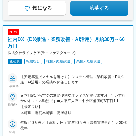
気になる
応募する
NEW
社内DX（DX推進・業務改善・AI活用）月給30万～60
万円
株式会社ライフケア(ライフケアグループ)
正社員
転勤なし
職種未経験歓迎
業種未経験歓迎
【安定基盤でスキルを磨ける】システム管理（業務改善・DX推
進・AI活用）の業務をお任せします
仕事内容
★本町駅からすぐの通勤便利なオフィスで働けます♪(下記いずれ
かのオフィス勤務です)■大阪府大阪市中央区備後町3丁目4-1
勤務地
NANKAI備後町ビル 2F・大阪メトロ御堂筋本線「本町駅」より徒
【最寄り駅】
歩3分・大阪メトロ中央線「堺筋本町駅」より徒歩5分■大阪府大
本町駅、堺筋本町駅、淀屋橋駅
阪市中央区本町2-5-7 メットライフ本町スクエア 1F・大阪メトロ
中央線「堺筋本町駅」より徒歩3分・大阪メトロ御堂筋本線「本町
年収510万円／月給35万円＋賞与90万円（決算賞与含む）／30代
駅」より徒歩4分※受動喫煙対策：屋内全面禁煙
後半
給与