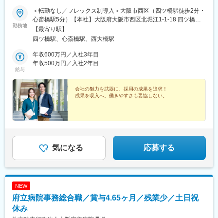
＜転勤なし／フレックス制導入＞大阪市西区（四ツ橋駅徒歩2分・
心斎橋駅5分）【本社】大阪府大阪市西区北堀江1-1-18 四ツ橋イ
勤務地
ーストビル2階■本社アクセス大阪メトロ四つ橋線「四ツ橋駅」か
【最寄り駅】
ら徒歩で2分大阪メトロ御堂筋線「心斎橋駅」から徒歩で7分大阪
四ツ橋駅、心斎橋駅、西大橋駅
メトロ長堀鶴見緑地線「心斎橋駅」から徒歩で5分※U・Iターン歓
迎
年収600万円／入社3年目
年収500万円／入社2年目
給与
会社の魅力を武器に、採用の成果を追求！
成果を収入へ。働きやすさも妥協しない。
気になる
応募する
NEW
府立病院事務総合職／賞与4.65ヶ月／残業少／土日祝
休み