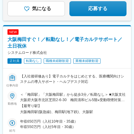
気になる
応募する
NEW
大阪梅田すぐ！／転勤なし！／電子カルテサポート／
土日祝休
システムロード株式会社
正社員
転勤なし
職種未経験歓迎
業種未経験歓迎
【入社後研修あり】電子カルテをはじめとする、医療機関向けシ
ステムの導入サポート・ヘルプデスク対応
仕事内容
＜「梅田駅」「大阪梅田駅」から徒歩3分／転勤なし＞ ■大阪支社
大阪府大阪市北区芝田2-6-30 梅田清和ビル5階※受動喫煙対策あ
勤務地
り 【交通】 Osaka Metro御堂筋線「梅田駅」より徒歩3分阪急電
【最寄り駅】
鉄京都線「大阪梅田駅」より徒歩3分ＪＲ「大阪駅」より徒歩5分
大阪梅田駅(阪急線)、梅田駅(地下鉄)、大阪駅
年収650万円（入社10年目・35歳）
年収550万円（入社5年目・30歳）
給与