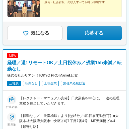
成長・社会貢献・高収入すべてが叶う環境です
気になる
応募する
NEW
経理／週1リモートOK／土日祝休み／残業15h未満／転
勤なし
株式会社ルリアン（TOKYO PRO Market上場）
正社員
転勤なし
上場企業
業種未経験歓迎
【レクチャー・マニュアル完備】日次業務を中心に、一連の経理
業務を担当していただきます。
仕事内容
【転勤なし／「天満橋駅」より徒歩3分／週1回在宅勤務可】■大
阪本社大阪府大阪市中央区谷町1丁目7番4号 MF天満橋ビル4
勤務地
階・京阪本線・大阪メトロ谷町線「天満橋駅」より徒歩3分※受動
【最寄り駅】