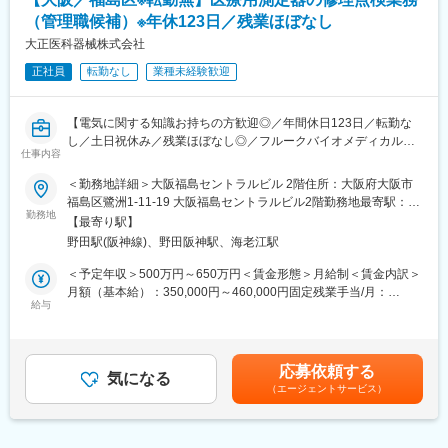
につながっています。
す。
（管理職候補）※年休123日／残業ほぼなし
「まずやってみる」を大切にしており、若手でも新しい業務や改
大正医科器械株式会社
善プロジェクトに挑戦できるため、日々の仕事を通じて着実にス
変更の範囲：会社の定める業務
キルアップできる環境です。
正社員
転勤なし
業種未経験歓迎
◇社長との1on1
定期的に社長との個別面談を実施しており、業務課題だけでな
く、将来のキャリアや身につけたいスキル、挑戦したい業務につ
【電気に関する知識お持ちの方歓迎◎／年間休日123日／転勤な
いて直接相談できます。
し／土日祝休み／残業ほぼなし◎／フルークバイオメディカル社
仕事内容
「言われたことをこなす」のではなく、自身の意思でキャリアを
の日本の総代理店として信頼◎】
切り拓いていける点が大きな魅力です。
＜勤務地詳細＞大阪福島セントラルビル 2階住所：大阪府大阪市
◇成長を続ける企業
■業務内容：
福島区鷺洲1-11-19 大阪福島セントラルビル2階勤務地最寄駅：大
当社グループ売上高は約470億円、従業員数は約1,450名規模へ成
医療機器の輸入・輸出製造・卸販売を行っております当社にて医
勤務地
阪メトロ線／野田阪神駅受動喫煙対策：屋内全面禁煙
【最寄り駅】
長しています。近年も国内外で積極的な設備投資を続けており、
療測定器の管理、修理業務をお任せします。部門責任者として
野田駅(阪神線)、野田阪神駅、海老江駅
2025年には最大規模となる神戸工場フロンティアが稼働開始。成
FBS（Fluke Biomedical Support center）事業部のマネジメント業
長フェーズの企業だからこそ、経験や年齢に関係なく実力次第で
務も将来的には行っていただきたいです。
＜予定年収＞500万円～650万円＜賃金形態＞月給制＜賃金内訳＞
成長・キャリアアップを目指せる環境があります。
月額（基本給）：350,000円～460,000円固定残業手当/月：
◇グローバルに広がる事業フィールド
＜具体的には…＞
給与
40,000円～57,000円（固定残業時間15時間0分/月）超過した時間
日本国内だけでなく、中国・ベトナムに生産拠点を展開してお
・修理校正業務（年に100台ほどの業務をお任せします。1台あた
外労働の残業手当は追加支給＜月給＞390,000円～517,000円（一
り、アジア市場を中心にグローバルな事業を拡大しています。ベ
り３日間ほどのペースでお任せしますが、残業もなくご自身のペ
律手当を含む）＜昇給有無＞有＜残業手当＞有＜給与補足＞予定
トナムでは3工場、中国では2工場を運営しており、海外研究所も
ースで進められます。また製造元からの書類は英語です。知らな
年収はあくまでも目安の金額であり、選考を通じて変動します。
応募依頼する
設置。国内外の生産・開発ネットワークを活かし、多様なニーズ
い単語は辞書で調べながら業務を進めていただきます。)
気になる
前職の年収とご本人のスキルを考慮します。■定期昇給：年1回■
に対応できる体制を構築しています。
（エージェントサービス）
・マネジメント業務（現在６名のメンバーがいますが、進捗管理
賞与：年2回賃金はあくまでも目安の金額であり、選考を通じて上
また、国際化粧品展示会への出展など海外市場への取り組みも積
や修理機器の割合等を中心にマネジメントいただきます。）
下する可能性があります。月給(月額)は固定手当を含めた表記で
極的に行っており、今後もさらなる成長が期待されます。国内に
・医療機器用測定器の受入業務（お客様からお預かりした機器の
す。
いながらグローバル案件や海外拠点との連携に携わるチャンスが
状態や状況の資料作成）