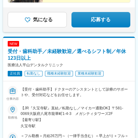
気になる
応募する
NEW
受付・歯科助手／未経験歓迎／選べるシフト制／年休
123日以上
医療法人平山デンタルクリニック
正社員
転勤なし
職種未経験歓迎
業種未経験歓迎
【受付・歯科助手】ドクターのアシスタントとして診療のサポー
トや、受付対応などをお任せします。
仕事内容
【JR『久宝寺駅』直結／転勤なし／マイカー通勤OK】〒581-
0069大阪府八尾市龍華町1-4-3 メガシティタワーズ2F
勤務地
【最寄り駅】
久宝寺駅
＜フル勤務＞月給26万円～（一律手当含む）＜早上がり＋フル＞