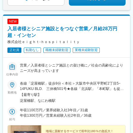
NEW
入居者様とシニア施設とをつなぐ営業／月給28万円
超・インセン
株式会社ｅｉｇｈｔ‐ｈｏｓｐｉｔａｌｉｔｙ
正社員
転勤なし
職種未経験歓迎
業種未経験歓迎
営業／入居者様とシニア施設との架け橋に／社会の高齢化により
ニーズが高まっています
仕事内容
各線「淀屋橋駅」徒歩9分＜本社＞大阪市中央区平野町2丁目5ｰ
14FUKU BLD. 三休橋501号★各線「北浜駅」「本町駅」も徒歩
勤務地
圏内★転勤はありません★直行直帰OKで効率的に動けます
【最寄り駅】
淀屋橋駅、なにわ橋駅
年収1100万円／業界経験入社3年目／31歳
年収1300万円／営業未経験入社2年目／36歳
給与
地域に貢献するサービスで前年比180％の急拡大！