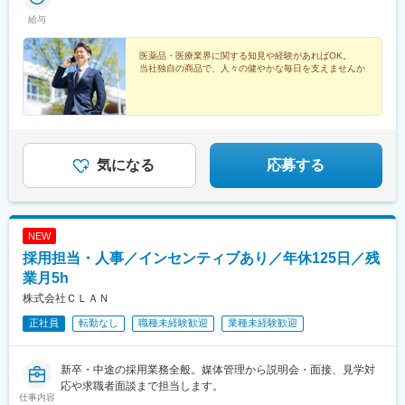
給与
医薬品・医療業界に関する知見や経験があればOK。
当社独自の商品で、人々の健やかな毎日を支えませんか
気になる
応募する
NEW
採用担当・人事／インセンティブあり／年休125日／残
業月5h
株式会社ＣＬＡＮ
正社員
転勤なし
職種未経験歓迎
業種未経験歓迎
新卒・中途の採用業務全般。媒体管理から説明会・面接、見学対
応や求職者面談まで担当します。
仕事内容