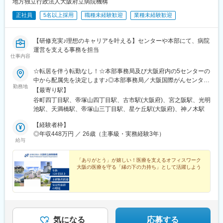
地方独立行政法人大阪府立病院機構
正社員
5名以上採用
職種未経験歓迎
業種未経験歓迎
【研修充実♪理想のキャリアを叶える】センターや本部にて、病院
運営を支える事務を担当
仕事内容
☆転居を伴う転勤なし！☆本部事務局及び大阪府内の5センターの
中から配属先を決定します♪◎本部事務局／大阪国際がんセンター
勤務地
└大阪府大阪市中央区大手前3-1-69◎大阪急性期・総合医療セン
【最寄り駅】
ター└大阪府大阪市住吉区万代東3-1-56◎大阪はびきの医療セン
谷町四丁目駅、帝塚山四丁目駅、古市駅(大阪府)、宮之阪駅、光明
ター└大阪府羽曳野市はびきの3-7-1◎大阪精神医療センター└大
池駅、天満橋駅、帝塚山三丁目駅、星ケ丘駅(大阪府)、神ノ木駅
阪府枚方市宮之坂3-16-21◎大阪母子医療センター└大阪府和泉市
室堂町840
【経験者枠】
◎年収448万円 ／ 26歳（主事級・実務経験3年）
給与
「ありがとう」が嬉しい！医療を支えるオフィスワーク
大阪の医療を守る「縁の下の力持ち」として活躍しよう
気になる
応募する