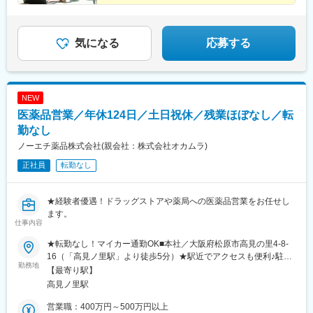
気になる
応募する
NEW
医薬品営業／年休124日／土日祝休／残業ほぼなし／転
勤なし
ノーエチ薬品株式会社(親会社：株式会社オカムラ)
正社員
転勤なし
★経験者優遇！ドラッグストアや薬局への医薬品営業をお任せし
ます。
仕事内容
★転勤なし！マイカー通勤OK■本社／大阪府松原市高見の里4-8-
16（「高見ノ里駅」より徒歩5分）★駅近でアクセスも便利♪駐車
勤務地
場も空きがあるので、自動車通勤も可能。徒歩や自転車で通いた
【最寄り駅】
い方も大歓迎です♪※受動喫煙対策：屋内禁煙
高見ノ里駅
営業職：400万円～500万円以上