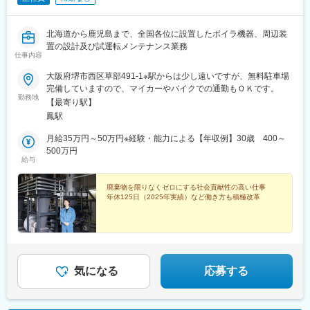
北海道から鹿児島まで、全国各位に設置したボイラ機器、周辺装
置の設計及び試運転メンテナンス業務
仕事内容
大阪府堺市西区草部491-1※駅からは少し遠いですが、無料駐車場
完備していますので、マイカーやバイクでの通勤もＯＫです。
勤務地
【最寄り駅】
鳳駅
月給35万円～50万円※経験・能力による【年収例】30歳 400～
500万円
給与
廃棄物を限りなくゼロにする社会貢献性の高い仕事
年休125日（2025年実績）など働き方も積極改革
気になる
応募する