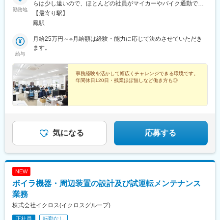
らは少し遠いので、ほとんどの社員がマイカーやバイク通勤で
勤務地
す。（無料駐車場完備しています）毎朝、満員電車というストレ
【最寄り駅】
スから解放されますよ。
鳳駅
月給25万円～※月給額は経験・能力に応じて決めさせていただき
ます。
給与
事務経験を活かして幅広くチャレンジできる環境です。
年間休日120日・残業ほぼ無しなど働き方も◎
気になる
応募する
NEW
ボイラ機器・周辺装置の設計及び試運転メンテナンス
業務
株式会社イクロス(イクロスグループ)
正社員
転勤なし