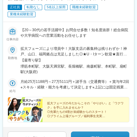
正社員
転勤なし
5名以上採用
職種未経験歓迎
業種未経験歓迎
【20～30代の若手活躍中】お問合せ多数！知名度抜群！総合病院
や大学病院への営業活動をお任せします
仕事内容
拡大フェーズにより増員中！大阪支店の募集枠は残りわずか！神
戸、山口、福岡拠点は充足しました◎★U・Iターン歓迎★直行直
勤務地
帰OK■大阪支店大阪府大阪市中央区久太郎町2-2-7 山口興産筋ビ
【最寄り駅】
ル3階※2026年8月10日(月)より移転予定住所：大阪府大阪市北区
堺筋本町駅、大阪天満宮駅、長堀橋駅、南森町駅、本町駅、扇町
東天満２丁目※受動喫煙対策：屋内禁煙
駅(大阪府)
月給25万1188円～27万5111円＋諸手当（交通費等）＋賞与年2回
※スキル・経験・能力を考慮して決定します※上記には固定残業代
給与
（営業手当）を含みます※時間外労働の有無に関わらず25時間分
を、月4万1188円～4万5111円支給※上記を超える時間外労働分は
追加で支給＜年収例＞年収370万円～年収410万円（1年目）年収
拡大フェーズの今だからこその「やりがい」と「ワクワ
ク」を手に入れませんか？
480万円～年収530万円（5年目）年収580万円以上（10年目）
◎先輩たちの9割が未経験からのスタート！
◎プライム上場グループ／福利厚生充実
◎研修充実／働きながら学べる環境
◎将来的にポストも目指せる／裁量ある働き方を実現