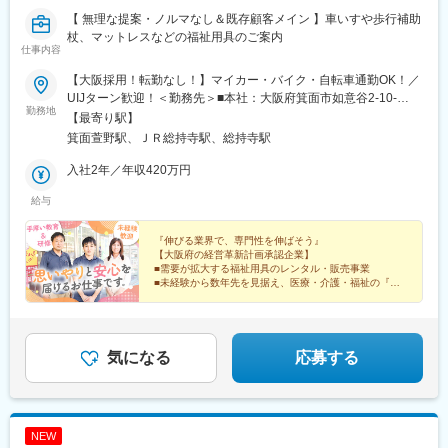
【 無理な提案・ノルマなし＆既存顧客メイン 】車いすや歩行補助
杖、マットレスなどの福祉用具のご案内
仕事内容
【大阪採用！転勤なし！】マイカー・バイク・自転車通勤OK！／
UIJターン歓迎！＜勤務先＞■本社：大阪府箕面市如意谷2-10-
勤務地
35（駐車場・駐輪場完備）
【最寄り駅】
箕面萱野駅、ＪＲ総持寺駅、総持寺駅
入社2年／年収420万円
給与
『伸びる業界で、専門性を伸ばそう』
【大阪府の経営革新計画承認企業】
■需要が拡大する福祉用具のレンタル・販売事業
■未経験から数年先を見据え、医療・介護・福祉の『専
門性』を深めていける
■ノルマより『1人ひとりとのつながり』を大切にする会
社です
気になる
応募する
NEW