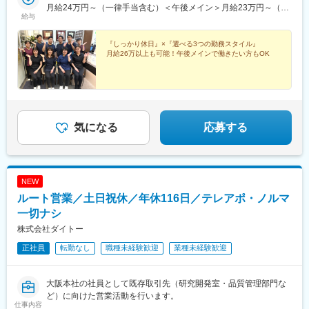
月給24万円～（一律手当含む）＜午後メイン＞月給23万円～（一
給与
律手当含む）※経験・スキルを考慮して、決定します。
『しっかり休日』×『選べる3つの勤務スタイル』
月給26万以上も可能！午後メインで働きたい方もOK
気になる
応募する
NEW
ルート営業／土日祝休／年休116日／テレアポ・ノルマ
一切ナシ
株式会社ダイトー
正社員
転勤なし
職種未経験歓迎
業種未経験歓迎
大阪本社の社員として既存取引先（研究開発室・品質管理部門な
ど）に向けた営業活動を行います。
仕事内容