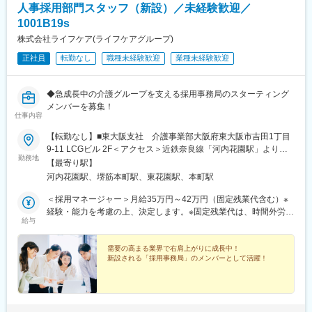
人事採用部門スタッフ（新設）／未経験歓迎／
1001B19s
株式会社ライフケア(ライフケアグループ)
正社員
転勤なし
職種未経験歓迎
業種未経験歓迎
◆急成長中の介護グループを支える採用事務局のスターティング
メンバーを募集！
仕事内容
【転勤なし】■東大阪支社 介護事業部大阪府東大阪市吉田1丁目
9-11 LCGビル 2F＜アクセス＞近鉄奈良線「河内花園駅」より徒
勤務地
歩4分車・バイク通勤OK■大阪本社大阪府大阪市中央区本町2-5-7
【最寄り駅】
メットライフ本町スクエア1階＜アクセス＞大阪メトロ中央線「堺
河内花園駅、堺筋本町駅、東花園駅、本町駅
筋本町駅」より徒歩3分大阪メトロ御堂筋本線「本町駅」より徒歩
4分※受動喫煙対策：屋内全面禁煙
＜採用マネージャー＞月給35万円～42万円（固定残業代含む）※
経験・能力を考慮の上、決定します。※固定残業代は、時間外労働
給与
の有無に関わらず月35時間分を、月7万7000円～9万4000円支給※
上記を超える時間外労働分は追加で支給＜採用アシスタント＞月
給24万円～30万円（固定残業代含む）※入社6カ月後、月給1万円
需要の高まる業界で右肩上がりに成長中！
新設される「採用事務局」のメンバーとして活躍！
UP（規定あり）※経験・能力を考慮の上、決定します。※固定残業
代は、時間外労働の有無に関わらず月15時間～35時間分を、月2
万8000円～7万5000円支給※上記を超える時間外労働分は追加で
支給