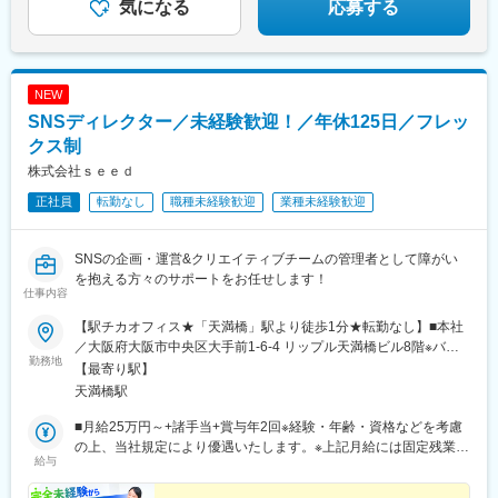
気になる
応募する
NEW
SNSディレクター／未経験歓迎！／年休125日／フレッ
クス制
株式会社ｓｅｅｄ
正社員
転勤なし
職種未経験歓迎
業種未経験歓迎
SNSの企画・運営&クリエイティブチームの管理者として障がい
を抱える方々のサポートをお任せします！
仕事内容
【駅チカオフィス★「天満橋」駅より徒歩1分★転勤なし】■本社
／大阪府大阪市中央区大手前1-6-4 リップル天満橋ビル8階※バイ
勤務地
ク・自転車通勤相談可〈アクセス〉・京阪・大阪メトロ「天満
【最寄り駅】
橋」駅より徒歩1分・大阪メトロ「谷町四丁目」駅より徒歩7分
天満橋駅
■月給25万円～+諸手当+賞与年2回※経験・年齢・資格などを考慮
の上、当社規定により優遇いたします。※上記月給には固定残業代
給与
（15時間分／26,300円～）を含みます。※超過分は別途支給いた
します。