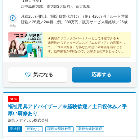
【最寄り駅】
新大阪ビル201号室■アクセスJR線「新大阪駅」南口より徒歩6分
西中島南方駅、南方駅(大阪府)、新大阪駅
御堂筋線「新大阪駅」７番出口より徒歩6分御堂筋線 「西中島南
方駅」北改札口より徒歩 7分※受動喫煙対策：屋内完全禁煙
月給25万円以上（固定残業代含む）（例）420万円／ルート営業
経験／28歳／2年目（例）380万円／販売サービス業経験／26歳／
給与
1年目※固定残業代は、時間外労働の有無に関わらず30時間分を、
月49,000円～支給※上記を超える時間外労働分は追加で支給
★美容クリニックのパートナーとして活躍できる★
未経験からドクターズコスメ『エムディア』の営業とし
て、「コスメ好き」なあなたの想いや知識を活かせま
す。既存顧客が8割なので、お客さまの声をじっくり聴
きながら提案することができます。
気になる
応募する
NEW
福祉用具アドバイザー／未経験歓迎／土日祝休み／手
厚い研修あり
綜合メディカル株式会社
正社員
転勤なし
職種未経験歓迎
業種未経験歓迎