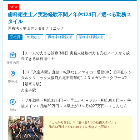
NEW
歯科衛生士／実務経験不問／年休124日／選べる勤務ス
タイル
医療法人平山デンタルクリニック
正社員
転勤なし
職種未経験歓迎
業種未経験歓迎
【チームで支える診療体制】実務未経験の方も安心／イチから成
長できる歯科衛生士
仕事内容
【JR『久宝寺駅』直結／転勤なし／マイカー通勤OK】◎平山デン
タルクリニック大阪府八尾市龍華町1-4-3 メガシティタワーズ2F
勤務地
＜アクセス＞・JRおおさか東線線「久宝寺駅」から直結！※マイ
【最寄り駅】
カー通勤もOK※受動喫煙対策:屋内全面禁煙
久宝寺駅
＜フル勤務＞月給33万円～＜早上がり＋フル＞月給30万円～＜午
後メイン＞月給29万円～＜早上がり＞月給27万円～＜こんな方に
給与
ピッタリ♪＞◆しっかり稼ぎたい方◆ほどよく働き・稼ぎたい方◆
午後出勤をメインにしたい方◆ワークライフバランスを重視した
い方【共通】※残業代は別途支給します。※経験やスキルなどを考
『しっかり休日』×『選べる4つの勤務スタイル』
月給33万以上や18:30までの働き方も可能！
慮し、決定します。