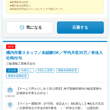
■年間休日120日
■飛び込み訪問なし
■月給28万円以上+インセンティブで収入アップ
ゼロから自分を磨きたい、人生変えたいという方は
ぜひご応募ください◎
気になる
応募する
NEW
構内作業スタッフ／未経験OK／平均月収35万／有休入
社時付与
三輪運輸工業株式会社
正社員
転勤なし
5名以上採用
職種未経験歓迎
業種未経験歓迎
【チームで声かけし合う安心環境】神戸製鋼所構内の輸送業務や
設備保全作業をお任せ！
仕事内容
【マイカー通勤OK（許可制、規定あり）&転勤なし】■加古川支店
／兵庫県加古川市金沢町6番地 （「JR加古川駅」「山陽別府