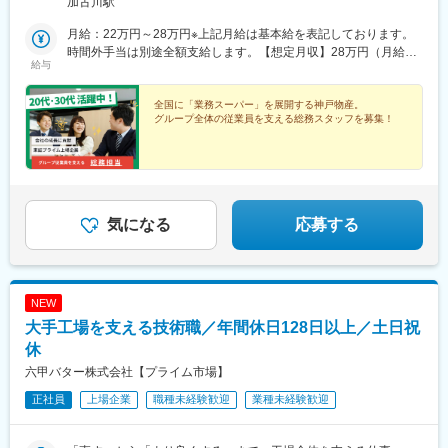
加古川駅
月給：22万円～28万円※上記月給は基本給を表記しております。
時間外手当は別途全額支給します。【想定月収】28万円（月給23
給与
万円＋想定残業30時間）
全国に「業務スーパー」を展開する神戸物産。
グループ全体の従業員を支える総務スタッフを募集！
気になる
応募する
NEW
大手工場を支える技術職／年間休日128日以上／土日祝
休
六甲バター株式会社【プライム市場】
正社員
上場企業
職種未経験歓迎
業種未経験歓迎