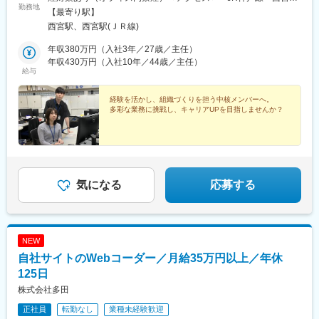
勤務地
駅」より徒歩10分・阪神電車「西宮駅」より徒歩8分
【最寄り駅】
西宮駅、西宮駅(ＪＲ線)
年収380万円（入社3年／27歳／主任）
年収430万円（入社10年／44歳／主任）
給与
経験を活かし、組織づくりを担う中核メンバーへ。
多彩な業務に挑戦し、キャリアUPを目指しませんか？
気になる
応募する
NEW
自社サイトのWebコーダー／月給35万円以上／年休
125日
株式会社多田
正社員
転勤なし
業種未経験歓迎