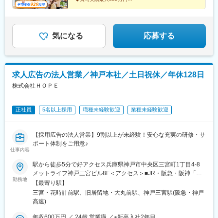
上記住所を参照・事業内容：不動産仲介・管理業・労働条件：出
◆インセン平均月収57万円
◆『センチュリー21』FC加盟店
向元と同様
◆兵庫県で圧倒的な実績
◆賃貸部門で11年連続全国No.1
◆完全反響営業
気になる
応募する
求人広告の法人営業／神戸本社／土日祝休／年休128日
株式会社ＨＯＰＥ
正社員
5名以上採用
職種未経験歓迎
業種未経験歓迎
【採用広告の法人営業】9割以上が未経験！安心な充実の研修・サ
ポート体制をご用意♪
仕事内容
駅から徒歩5分で好アクセス兵庫県神戸市中央区三宮町1丁目4-8
メットライフ神戸三宮ビル8F＜アクセス＞■JR・阪急・阪神「三
勤務地
ノ宮駅」より徒歩5分※三宮センター街の中心に位置するため、雨
【最寄り駅】
に濡れずに出勤可能♪仕事終わりに、ショッピングする社員も。阪
三宮・花時計前駅、旧居留地・大丸前駅、神戸三宮駅(阪急・神戸
神や地下鉄からもアクセスできる便利な場所です。
高速)
年収600万円 ／ 24歳 営業職 ／※新卒入社2年目