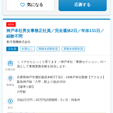
気になる
応募する
NEW
神戸本社男女事務正社員／完全週休2日／年休131日／
経験不問
東洋電機株式会社
正社員
転勤なし
職種未経験歓迎
業種未経験歓迎
＼ イチからじっくり育てます ／神戸本社「事務セクション」の一
員として事務業務全般を担当します。
仕事内容
兵庫県神戸市灘区篠原本町3丁目2－18神戸本社勤務【アクセス】
阪急神戸線「六甲」駅より徒歩10分
勤務地
【最寄り駅】
六甲駅
月給23万円～30万円試用期間：3ヶ月・同条件
給与