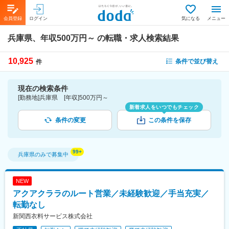
会員登録
ログイン
気になる
メニュー
兵庫県、年収500万円～
の転職・求人検索結果
10,925
条件で並び替え
件
現在の検索条件
[勤務地]兵庫県 [年収]500万円～
新着求人をいつでもチェック
条件の変更
この条件を保存
兵庫県
のみで募集中
NEW
アクアクララのルート営業／未経験歓迎／手当充実／
転勤なし
新関西衣料サービス株式会社