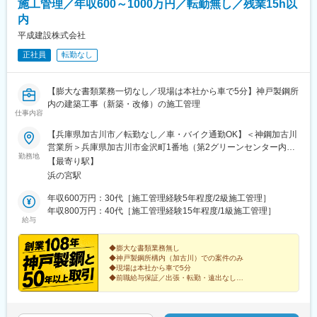
施工管理／年収600～1000万円／転勤無し／残業15h以
内
平成建設株式会社
正社員
転勤なし
【膨大な書類業務一切なし／現場は本社から車で5分】神戸製鋼所
内の建築工事（新築・改修）の施工管理
仕事内容
【兵庫県加古川市／転勤なし／車・バイク通勤OK】＜神鋼加古川
営業所＞兵庫県加古川市金沢町1番地（第2グリーンセンター内）
勤務地
＜本社＞兵庫県加古川市尾上町池田401番地◎神鋼加古川営業所
【最寄り駅】
は神戸製鋼所加古川製鉄所の構内で、平成建設の本社より車で５
浜の宮駅
分の場所となります。◎本社から現場へは社用車で移動していた
だきます。※受動喫煙対策あり
年収600万円：30代［施工管理経験5年程度/2級施工管理］
年収800万円：40代［施工管理経験15年程度/1級施工管理］
給与
◆膨大な書類業務無し
◆神戸製鋼所構内（加古川）での案件のみ
◆現場は本社から車で5分
◆前職給与保証／出張・転勤・遠出なし
◆賞与年2回（支給実績2.5カ月分）