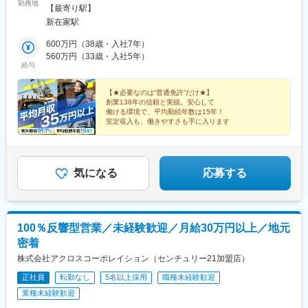
勤務地
駅」から通勤専用バスあり）■神戸支店／兵庫県神戸市灘区灘浜東
【最寄り駅】
町2番地★神戸製鋼所構内での勤務だから、仕事量が安定。景気に
新在家駅
左右されにくく、長く安心して働けます！◎勤務地は応募時に選
択いただけます◎U・Iターン歓迎◎駐車場無料
600万円（38歳・入社7年）
560万円（33歳・入社5年）
給与
【★必要なのは“普通免許”だけ★】
創業138年の信頼と実績。安心して
働ける環境で、平均勤続年数は15年！
安定収入も、働きやすさも手に入ります
気になる
応募する
100％反響型営業／未経験歓迎／月給30万円以上／地元
密着
株式会社アクロスコーポレイション（センチュリー21加盟店）
正社員
転勤なし
5名以上採用
職種未経験歓迎
業種未経験歓迎