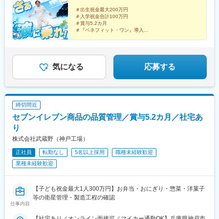
＃出生祝金最大200万円
＃入学祝金合計100万円
＃賞与5.2カ月
＃『ベネフィット・ワン』導入
＃リゾート施設1泊2000円で宿泊可能
＃完全週休2日制／毎月3連休可
気になる
応募する
締切間近
セブンイレブン商品の品質管理／賞与5.2カ月／社宅あ
り
株式会社武蔵野（神戸工場）
正社員
転勤なし
5名以上採用
職種未経験歓迎
業種未経験歓迎
【子ども祝金最大1人300万円】お弁当・おにぎり・惣菜・洋菓子
等の衛星管理・製造工程の確認
仕事内容
【社宅あり／オンライン面接可／マイカー通勤OK】兵庫県神戸市