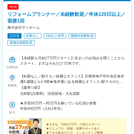
NEW
リフォームプランナー／未経験歓迎／年休120日以上／
面接1回
株式会社サンホーム
正社員
転勤なし
5名以上採用
職種未経験歓迎
業種未経験歓迎
【未経験も月給27万円スタート】住まいのお悩みを聞くことから
スタート。まずはそれだけでOKです。
仕事内容
【転勤なし／駅チカ／綺麗なオフィス】兵庫県神戸市中央区海岸
通6 建隆ビル2 4階★海岸通にある綺麗なオフィス♪駅チカのた
勤務地
め、通勤も快適。快適な環境で業務に集中して取り組むことがで
【最寄り駅】
きますよ。＜アクセス＞JR神戸線「元町駅」より徒歩5分地下鉄
元町駅(兵庫県)、旧居留地・大丸前駅
海岸線「旧居留地・大丸前駅」より徒歩3分※受動喫煙対策：オフ
ィス内禁煙
★月収60万円～80万円を稼いでいる社員が多数
年収400万円（入社1年目）
給与
★まずは「月給27万円」の安心スタート
★マニュアル・研修・先輩サポートあり
★アポを取るだけで、インセンティブ獲得