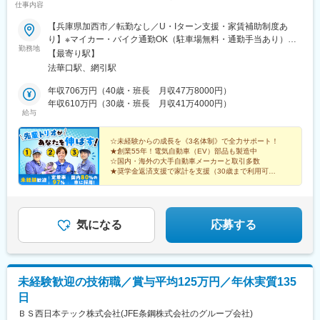
仕事内容
【兵庫県加西市／転勤なし／U・Iターン支援・家賃補助制度あ
り】※マイカー・バイク通勤OK（駐車場無料・通勤手当あり）＼
勤務地
ライフサポート／☆U・Iターン支援：U・I・Jターン家賃補助（最
【最寄り駅】
大月3万円／入社後5年間）☆新婚家賃補助物件：シャーメゾンに
法華口駅、網引駅
3万円～4万円で住めます！※規定あり☆社宅あり（会社から徒歩
10分）■本社工場：兵庫県加西市中野町1665＜アクセス＞北条鉄
年収706万円（40歳・班長 月収47万8000円）
道北条線『法華口駅』より車で5分中国自動車道『加西IC』から車
年収610万円（30歳・班長 月収41万4000円）
給与
で25分JR山陽線・加古川線『加古川駅』から車で約30分JR各線
『姫路駅』から車で約35分■加西南 第1工場：兵庫県加西市網引町
2001-50＜アクセス＞『網引駅』より車で5分■加西南 第2工場：
☆未経験からの成長を《3名体制》で全力サポート！
★創業55年！電気自動車（EV）部品も製造中
兵庫県加西市網引町2001-57＜アクセス＞『網引駅』より車で5分
☆国内・海外の大手自動車メーカーと取引多数
※すべての工場が加西市にありますので、転居を伴う転勤は発生し
★奨学金返済支援で家計を支援（30歳まで利用可）
ません※受動喫煙対策：屋外に喫煙スペースあり
☆昨年の賞与実績4カ月分
★年3回の長期休暇（最大10連休）
気になる
応募する
未経験歓迎の技術職／賞与平均125万円／年休実質135
日
ＢＳ西日本テック株式会社(JFE条鋼株式会社のグループ会社)