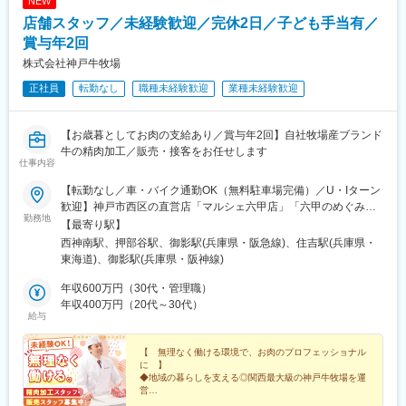
NEW
店舗スタッフ／未経験歓迎／完休2日／子ども手当有／
賞与年2回
株式会社神戸牛牧場
正社員
転勤なし
職種未経験歓迎
業種未経験歓迎
【お歳暮としてお肉の支給あり／賞与年2回】自社牧場産ブランド
牛の精肉加工／販売・接客をお任せします
仕事内容
【転勤なし／車・バイク通勤OK（無料駐車場完備）／U・Iターン
歓迎】神戸市西区の直営店「マルシェ六甲店」「六甲のめぐみ
勤務地
店」「マチマルシェ御影店」のいずれかでの勤務です。■マルシェ
【最寄り駅】
六甲店兵庫県神戸市西区櫨谷町寺谷334-1 マルシェ六甲内最寄り
西神南駅、押部谷駅、御影駅(兵庫県・阪急線)、住吉駅(兵庫県・
駅：神戸市営地下鉄西神・山手線「西神南駅」「西神中央駅」■六
東海道)、御影駅(兵庫県・阪神線)
甲のめぐみ店兵庫県神戸市西区押部谷町高和性海寺山1557-1 ★
改修してキレイに生まれ変わりました！最寄り駅：神戸市営地下
年収600万円（30代・管理職）
鉄西神・山手線「西神中央駅」■マチマルシェ御影店兵庫県神戸市
年収400万円（20代～30代）
給与
東灘区御影郡家1-14-8最寄り駅：阪急電鉄神戸本線「御影駅」※受
動喫煙対策：あり※マチマルシェ御影店のみ、自動車通勤不可（バ
イク・自転車通勤はOK）
【 無理なく働ける環境で、お肉のプロフェッショナル
に 】
◆地域の暮らしを支える◎関西最大級の神戸牛牧場を運
営
◆未経験者大歓迎◎他業界出身の先輩社員も多数