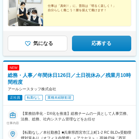
仕事は「真剣！」に、普段は「明るく楽しく！」
自分らしく働こう！腰を据えて働けます！
気になる
応募する
NEW
総務・人事／年間休日126日／土日祝休み／残業月10時
間程度
アールシースタッフ株式会社
正社員
転勤なし
業種未経験歓迎
【業務効率化・DX化を推進】総務チームの一員として人事労務、
法務、総務、社内システム管理などをお任せ
仕事内容
【転勤なし／本社勤務】■兵庫県西宮市江上町1-2 RC BLD※受動喫
煙対策あり（オフィス内禁煙）＜アクセス＞・JR神戸線「西宮