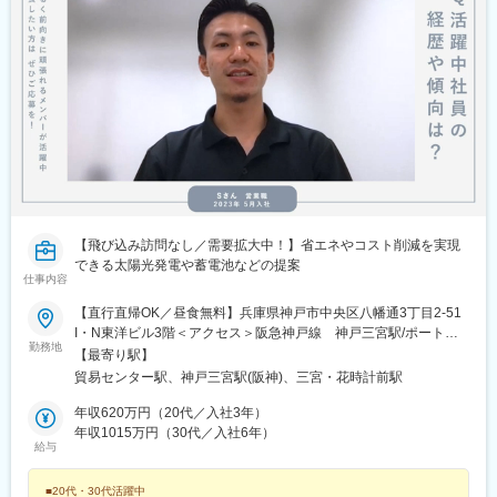
【飛び込み訪問なし／需要拡大中！】省エネやコスト削減を実現
できる太陽光発電や蓄電池などの提案
仕事内容
【直行直帰OK／昼食無料】兵庫県神戸市中央区八幡通3丁目2-51
I・N東洋ビル3階＜アクセス＞阪急神戸線 神戸三宮駅/ポートラ
勤務地
イナー 貿易センター駅 徒歩5分 ※受動喫煙対策：屋内禁煙（屋
【最寄り駅】
外喫煙所あり）
貿易センター駅、神戸三宮駅(阪神)、三宮・花時計前駅
年収620万円（20代／入社3年）
年収1015万円（30代／入社6年）
給与
■20代・30代活躍中