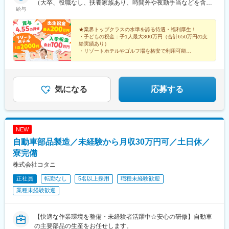
（大卒、役職なし、扶養家族あり、時間外や夜勤手当などを含ん
給与
だ例）
★業界トップクラスの水準を誇る待遇・福利厚生！
・子どもの祝金：子1人最大300万円（合計650万円の支
給実績あり）
・リゾートホテルやゴルフ場を格安で利用可能
・賞与4.55カ月分
・月給27万円以上（大卒）
・遠方の方には社宅や引っ越し費用を補助
気になる
応募する
NEW
自動車部品製造／未経験から月収30万円可／土日休／
寮完備
株式会社コタニ
正社員
転勤なし
5名以上採用
職種未経験歓迎
業種未経験歓迎
【快適な作業環境を整備・未経験者活躍中☆安心の研修】自動車
の主要部品の生産をお任せします。