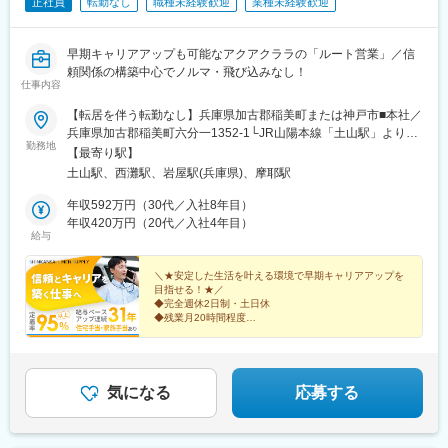
正社員
転勤なし
職種未経験歓迎
業種未経験歓迎
早期キャリアアップも可能なアクアクララの「ルート営業」／信
頼関係の構築中心でノルマ・飛び込みなし！
仕事内容
【転居を伴う転勤なし】兵庫県加古郡稲美町または神戸市■本社／
兵庫県加古郡稲美町六分一1352-1└JR山陽本線「土山駅」より車
勤務地
で10分└JR山陽本線「魚住駅」より車で15分※本社はマイカー通
【最寄り駅】
勤可能です■神戸営業所／兵庫県神戸市灘区岩屋南町2-14└阪神本
土山駅、西灘駅、岩屋駅(兵庫県)、摩耶駅
線「西灘駅」より徒歩7分└阪神本線「岩屋駅」より徒歩8分└JR
東海道本線「摩耶駅」より徒歩9分※受動喫煙対策：社内禁煙
年収592万円（30代／入社8年目）
年収420万円（20代／入社4年目）
給与
＼★安定した生活を叶える環境で早期キャリアアップを
目指せる！★／
◆完全週休2日制・土日休
◆残業月20時間程度
◆早期キャリアアップ可能
◆31年連続で給与ベースアップを実施
◆転居を伴う転勤なし
◆福利厚生・手当充実
◆未経験から営業デビュー可
気になる
応募する