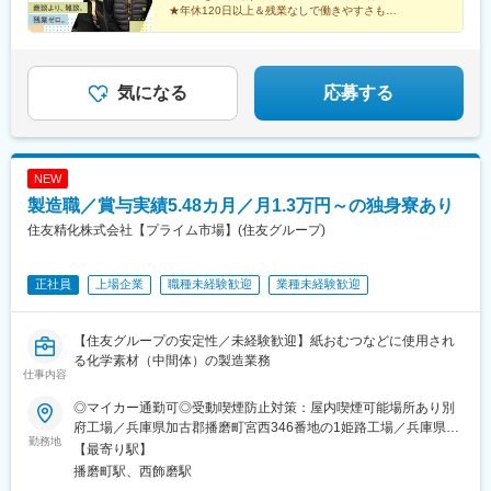
★年休120日以上＆残業なしで働きやすさも◎
人と話すことが好き。
それだけで始められる仕事です。
気になる
応募する
NEW
製造職／賞与実績5.48カ月／月1.3万円～の独身寮あり
住友精化株式会社【プライム市場】(住友グループ)
正社員
上場企業
職種未経験歓迎
業種未経験歓迎
【住友グループの安定性／未経験歓迎】紙おむつなどに使用され
る化学素材（中間体）の製造業務
仕事内容
◎マイカー通勤可◎受動喫煙防止対策：屋内喫煙可能場所あり別
府工場／兵庫県加古郡播磨町宮西346番地の1姫路工場／兵庫県姫
勤務地
路市飾磨区入船町1番地【入社後の勤務地について】今回の募集は
【最寄り駅】
兵庫県内の2工場での製造職です。よって入社後の勤務地は別府工
播磨町駅、西飾磨駅
場もしくは姫路工場になります。◎配属先工場は面接にてご相談