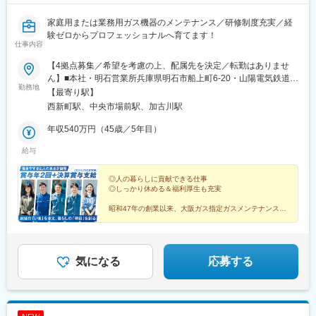
家庭用または業務用ガス機器のメンテナンス／研修制度充実／経
験ゼロからプロフェッショナルへ育てます！
仕事内容
【4拠点募集／希望を考慮の上、配属先を決定／転勤はありませ
ん】■本社・明石営業所兵庫県明石市船上町6-20・山陽電気鉄道
勤務地
「西新町駅」から徒歩10分■神戸営業所兵庫県神戸市兵庫区磯之
【最寄り駅】
町2-17・神戸地下鉄 海岸線「中央市場前駅」から徒歩5分・ＪＲ
西新町駅、中央市場前駅、加古川駅
神戸線「兵庫駅」から徒歩15分■GHP営業所兵庫県神戸市兵庫区
本町2-3-15・神戸地下鉄 海岸線「中央市場前駅」から徒歩7分■東
年収540万円（45歳／5年目）
播事務所兵庫県加古川市加古川町粟津29-1・ＪＲ神戸線「加古川
給与
駅」から徒歩15分
◎人の暮らしに貢献できる仕事
◎しっかり休める＆福利厚生も充実
昭和47年の創業以来、大阪ガス指定ガスメンテナンスサ
ービス会社として
神戸市・明石市・姫路市・三木市など兵庫県南西部の15
の地域の
「安全」と暮らしの「快適さ」を守っている安定企業で
す
気になる
応募する