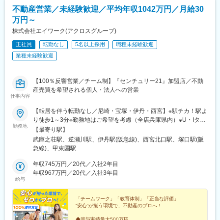
不動産営業／未経験歓迎／平均年収1042万円／月給30
万円～
株式会社エイワーク(アクロスグループ)
正社員
転勤なし
5名以上採用
職種未経験歓迎
業種未経験歓迎
【100％反響営業／チーム制】『センチュリー21』加盟店／不動
産売買を希望される個人・法人への営業
仕事内容
【転居を伴う転勤なし／尼崎・宝塚・伊丹・西宮】※駅チカ！駅よ
り徒歩1～3分※勤務地はご希望を考慮（全店兵庫県内）※U・Iター
勤務地
ン歓迎◎本部／尼崎市武庫之荘2-1-8☆武庫之荘北店／尼崎市武庫
【最寄り駅】
之荘2-3-1☆宝塚店／宝塚市伊孑志1-7-40☆伊丹店／伊丹市西台1-
武庫之荘駅、逆瀬川駅、伊丹駅(阪急線)、西宮北口駅、塚口駅(阪
8-1☆阪急西宮ガーデンズ前店／西宮市高松町11-8◎武庫之荘南店
急線)、甲東園駅
／尼崎市南武庫之荘1-13-1◎塚口店／尼崎市南塚口町2-1-3-108★
西宮北口店／西宮市甲風園1-6-8★甲東園店／西宮市松籟荘11-
年収745万円／20代／入社2年目
15☆かっこいいリフォーム店／尼崎市武庫之荘2-3-6☆印の店舗に
年収967万円／20代／入社3年目
給与
配属の場合──────────▼株式会社アクロスコーポレイション
への在籍出向・所在地：兵庫県尼崎市武庫之荘2-3-1・勤務地：上
記住所を参照・事業内容：不動産仲介・管理業・労働条件：出向
「チームワーク」「教育体制」「正当な評価」
“安心”が揃う環境で、不動産のプロへ！
元と同様★印の店舗に配属の場合──────────▼株式会社アク
ロスへの在籍出向・所在地：兵庫県西宮市甲風園1-6-8・勤務地：
◆賞与実績最大500万円