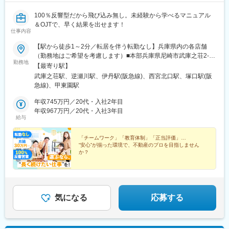
100％反響型だから飛び込み無し。未経験から学べるマニュアル
＆OJTで、早く結果を出せます！
仕事内容
【駅から徒歩1～2分／転居を伴う転勤なし】兵庫県内の各店舗
（勤務地はご希望を考慮します）■本部兵庫県尼崎市武庫之荘2-1-
勤務地
8■武庫之荘北店兵庫県尼崎市武庫之荘2-3-1■宝塚店兵庫県宝塚市
【最寄り駅】
伊孑志1-7-40■伊丹店兵庫県伊丹市西台1-8-1■阪急西宮ガーデンズ
武庫之荘駅、逆瀬川駅、伊丹駅(阪急線)、西宮北口駅、塚口駅(阪
前店兵庫県西宮市高松町11-8■武庫之荘南店 兵庫県尼崎市南武庫
急線)、甲東園駅
之荘1-13-1■塚口店兵庫県尼崎市南塚口町2-1-3-108■西宮北口店
兵庫県西宮市甲風園1-6-8■甲東園店 兵庫県西宮市松籟荘11-15■か
年収745万円／20代・入社2年目
っこいいリフォーム店兵庫県尼崎市武庫之荘2-3-6※武庫之荘南
年収967万円／20代・入社3年目
給与
店・塚口店は、株式会社エイワークへの在籍出向となります。株
式会社エイワーク〒661-0033 兵庫県尼崎市南武庫之荘1-13-
1（事業内容：不動産仲介・管理業）労働条件は出向元と同様で
「チームワーク」「教育体制」「正当評価」…
“安心”が揃った環境で、不動産のプロを目指しません
す。※西宮北口店・甲東園店は、株式会社アクロスへの在籍出向と
か？
なります。株式会社アクロス〒662-0832 兵庫県西宮市甲風園1-
6-8（事業内容：不動産仲介・管理業）労働条件は出向元と同様で
◆兵庫県内に拠点多数
◆平均年収1042万円
す。
◆賞与実績 最大500万円
◆インセンティブ還元あり
◆OJT＆マニュアル完備
気になる
応募する
◆資格取得支援あり