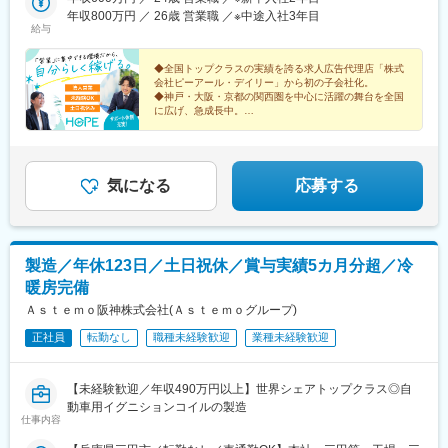
年収800万円 ／ 26歳 営業職 ／※中途入社3年目
給与
◆全国トップクラスの実績を誇る求人広告代理店「株式
会社ピーアール・デイリー」から初の子会社化。
◆神戸・大阪・京都の関西圏を中心に活躍の舞台を全国
に広げ、急成長中。
◆月給26万円～＋生活支援手当1万円＋豊富なインセン
ティブ
気になる
応募する
製造／年休123日／土日祝休／賞与実績5カ月分超／冷
暖房完備
Ａｓｔｅｍｏ阪神株式会社(Ａｓｔｅｍｏグループ)
正社員
転勤なし
職種未経験歓迎
業種未経験歓迎
【未経験歓迎／年収490万円以上】世界シェアトップクラス◎自
動車用イグニションコイルの製造
仕事内容