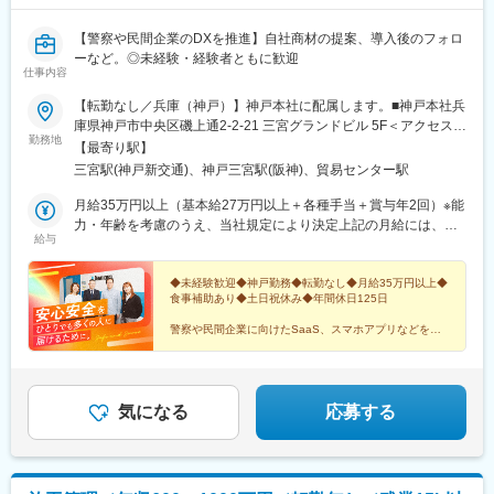
【警察や民間企業のDXを推進】自社商材の提案、導入後のフォロ
ーなど。◎未経験・経験者ともに歓迎
仕事内容
【転勤なし／兵庫（神戸）】神戸本社に配属します。■神戸本社兵
庫県神戸市中央区磯上通2-2-21 三宮グランドビル 5F＜アクセス＞
勤務地
JR「三ノ宮駅」、阪急・阪神「神戸三宮駅」より徒歩10分・転勤
【最寄り駅】
なし・受動喫煙対策：あり（オフィス内禁煙）
三宮駅(神戸新交通)、神戸三宮駅(阪神)、貿易センター駅
月給35万円以上（基本給27万円以上＋各種手当＋賞与年2回）※能
力・年齢を考慮のうえ、当社規定により決定上記の月給には、営
給与
業手当（固定残業代）を含みます営業手当は、時間外労働の有無
に関わらず40時間分を、月8万円以上支給（上記を超える時間外
労働分は追加で支給）
◆未経験歓迎◆神戸勤務◆転勤なし◆月給35万円以上◆
食事補助あり◆土日祝休み◆年間休日125日
警察や民間企業に向けたSaaS、スマホアプリなどを提
案する営業職を募集します。
気になる
応募する