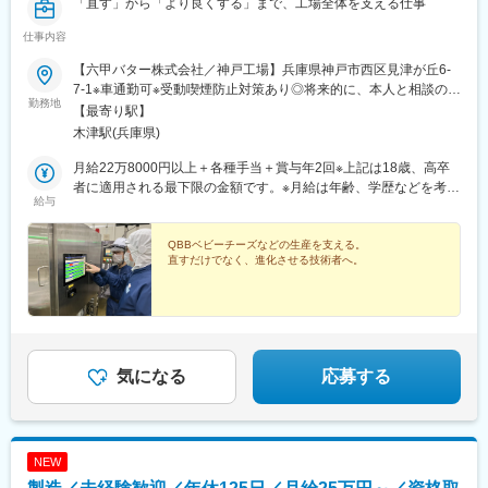
「直す」から「より良くする」まで、工場全体を支える仕事
仕事内容
【六甲バター株式会社／神戸工場】兵庫県神戸市西区見津が丘6-
7-1※車通勤可※受動喫煙防止対策あり◎将来的に、本人と相談のう
勤務地
え、国内外の工場（長野工場・海外工場など）へ期限付きで転勤
【最寄り駅】
となる可能性があります。
木津駅(兵庫県)
月給22万8000円以上＋各種手当＋賞与年2回※上記は18歳、高卒
者に適用される最下限の金額です。※月給は年齢、学歴などを考慮
給与
して決定します。【モデル月給例／高卒者の場合】22歳：月給23
万7900円以上27歳：月給26万6200円以上33歳：月給29万9300円
以上※いずれも最低限の昇格を想定したモデルです。※時間外手
QBBベビーチーズなどの生産を支える。
直すだけでなく、進化させる技術者へ。
当、通勤手当、住宅手当、家族手当などは別途支給します。
気になる
応募する
NEW