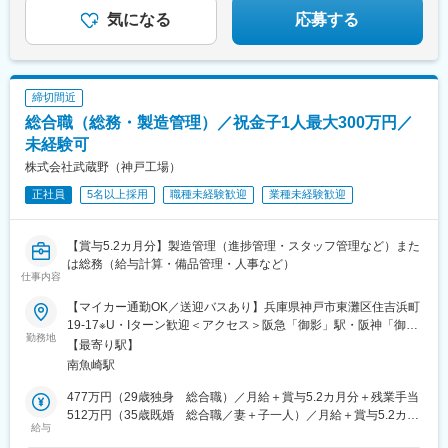
気になる
応募する
締切間近
総合職（総務・製造管理）／祝金子1人最大300万円／
未経験可
株式会社武蔵野（神戸工場）
正社員
5名以上採用
職種未経験歓迎
業種未経験歓迎
【賞与5.2カ月分】製造管理（進捗管理・スタッフ管理など）また
は総務（給与計算・備品管理・人事など）
仕事内容
【マイカー通勤OK／送迎バスあり】兵庫県神戸市東灘区住吉浜町
19-17※U・Iターン歓迎＜アクセス＞阪急「御影」駅・阪神「御
勤務地
影」駅・JR「住吉」駅より社員専用送迎バスあり＼借り上げ社宅
【最寄り駅】
制度／家賃の8割を会社が負担する借り上げ社宅を完備。希望すれ
南魚崎駅
ば家具家電付き物件も可能なので、少ない初期費用で新生活をス
タートできます。もちろん、I・Uターンも大歓迎です！※受動喫煙
477万円（29歳独身 総合職）／月給＋賞与5.2カ月分＋残業手当
対策あり
512万円（35歳既婚 総合職／妻＋子一人）／月給＋賞与5.2カ月
給与
分＋残業手当