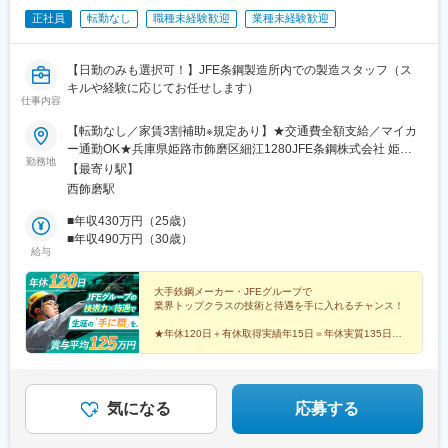
正社員
転勤なし
職種未経験歓迎
業種未経験歓迎
【日勤のみも選択可！】JFE条鋼製造所内での製造スタッフ（ス
キルや経験に応じてお任せします）
仕事内容
【転勤なし／家賃3割補助※規定あり】★交通費全額支給／マイカ
ー通勤OK★兵庫県姫路市飾磨区細江1280JFE条鋼株式会社 姫路
勤務地
製造所構内（姫路港近く）★車通勤OK（構内に駐車場あり）└通
【最寄り駅】
勤交通費は距離に応じて、 当社基準で燃料代相当額を支給（上
西飾磨駅
限なし）└※対人・対物無制限の任意保険加入が条件です★公共交
通機関利用の場合姫路駅：神姫バス「姫路港」行き・「みなと
■年収430万円（25歳）
町」下車└通勤交通費は会社基準の通勤ルートで 定期券相当額
■年収490万円（30歳）
給与
を支給します（上限なし）└※新幹線通勤は不可★受動喫煙対策敷
地内喫煙可能場所あり★U・Iターン歓迎
大手鉄鋼メーカー・JFEグループで
業界トップクラスの技術と待遇を手に入れるチャンス！
★年休120日＋有休取得実績年15日＝年休実質135日
★賞与平均125万円
★家賃3割補助
★定期昇給（月3500円アップ）
★資格保有者には入社時一時金支給
気になる
応募する