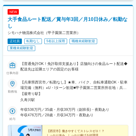
NEW
大手食品ルート配送／賞与年3回／月10日休み／転勤な
し
シモハナ物流株式会社（甲子園第二営業所）
正社員
転勤なし
5名以上採用
職種未経験歓迎
業種未経験歓迎
【普通免許OK！免許取得支援あり】店舗向けの食品ルート配送◆
配送先は近隣エリアの固定のお客様
仕事内容
【兵庫県西宮市／転勤なし】★車、バイク、自転車通勤OK・駐車
場完備（無料）※U・Iターン歓迎■甲子園第二営業所所在地：兵庫
勤務地
県西宮市甲子園浜3-1※室内原則禁煙（屋外喫煙スペース有）
【最寄り駅】
久寿川駅
年収536万円／35歳・月収39万円（副班長)・夜勤あり
年収476万円／28歳・月収34万円・夜勤あり
給与
【西宮市】働きやすくてストレスゼロ！？
しっかり休み、しっかり稼げる好環境