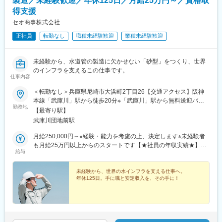
製造／未経験歓迎／年休125日／月給25万円～／資格取
得支援
セオ商事株式会社
正社員
転勤なし
職種未経験歓迎
業種未経験歓迎
未経験から、水道管の製造に欠かせない「砂型」をつくり、世界
のインフラを支えるこの仕事です。
仕事内容
＜転勤なし＞兵庫県尼崎市大浜町2丁目26【交通アクセス】阪神
本線「武庫川」駅から徒歩20分※「武庫川」駅から無料送迎バス
勤務地
あり★自転車・バイク・車通勤可※自転車・バイクは無料駐車場あ
【最寄り駅】
り、車は有料です。
武庫川団地前駅
月給250,000円～※経験・能力を考慮の上、決定します※未経験者
も月給25万円以上からのスタートです【★社員の年収実績★】
給与
2024年 440万円実績2025年 480万円実績未経験者でも420万円以
上も目指せます！
未経験から、世界の水インフラを支える仕事へ。
年休125日。手に職と安定収入を、その手に！