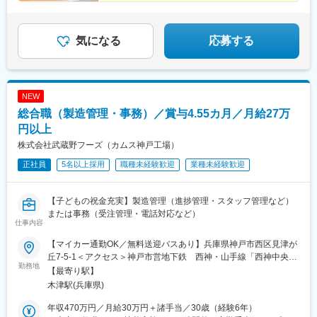
◆六甲のめぐみ店・マチマルシェ御影店は16時退社◎プ
ライベートも充実
気になる
応募する
NEW
総合職（製造管理・事務）／賞与4.55カ月／月給27万
円以上
株式会社武蔵野フーズ（カムス神戸工場）
正社員
5名以上採用
職種未経験歓迎
業種未経験歓迎
【子どもの祝金充実】製造管理（進捗管理・スタッフ管理など）
または事務（受注管理・電話対応など）
仕事内容
【マイカー通勤OK／無料送迎バスあり】兵庫県神戸市西区見津が
丘7-5-1＜アクセス＞神戸市営地下鉄 西神・山手線「西神中央
勤務地
駅」より送迎バスにて約20分★神戸電鉄粟生線「鈴蘭台駅」「西
【最寄り駅】
鈴蘭台駅」からも送迎バスあり※受動喫煙対策あり
木津駅(兵庫県)
年収470万円／月給30万円＋諸手当／30歳（経験6年）