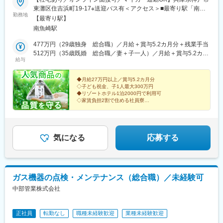
東灘区住吉浜町19-17※送迎バス有＜アクセス＞■最寄り駅「南魚
勤務地
崎」駅■阪急「御影」駅・阪神「御影」駅・JR「住吉」駅より社
【最寄り駅】
員専用送迎バスあり＼U・IターンOK！借り上げ社宅制度／家賃の
南魚崎駅
8割を会社が負担する借り上げ社宅を完備。希望すれば家具家電付
き物件も可能なので、少ない初期費用で新生活をスタートできま
477万円（29歳独身 総合職）／月給＋賞与5.2カ月分＋残業手当
す。もちろん、U・Iターンも大歓迎です！※受動喫煙対策あり
512万円（35歳既婚 総合職／妻＋子一人）／月給＋賞与5.2カ月
給与
分＋残業手当
◆月給27万円以上／賞与5.2カ月分
◇子ども祝金、子1人最大300万円
◆リゾートホテル1泊2000円で利用可
◇家賃負担2割で住める社員寮
＼人気商品を商品化した企業です／
・ツナマヨおにぎり
・ネギ塩豚カルビ弁当
気になる
応募する
ガス機器の点検・メンテナンス（総合職）／未経験可
中部管業株式会社
正社員
転勤なし
職種未経験歓迎
業種未経験歓迎