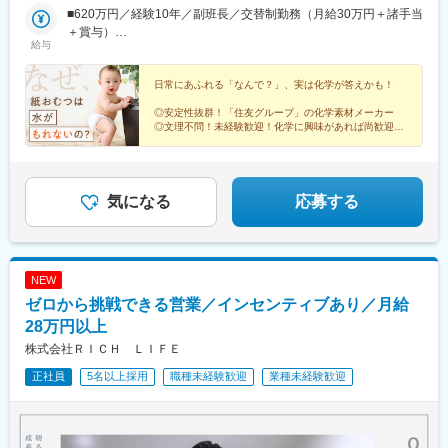
可能です。【転勤について】当社国内製造拠点は別府、姫路、千
■620万円／経験10年／副班長／交替制勤務（月給30万円＋諸手当
葉の3拠点ですが、入社後すぐ転勤となる可能性はございません。
＋賞与）
給与
■500万円／経験6年／職階なし／交替制勤務（月給24.1万円＋諸
手当＋賞与）
日常にあふれる「なんで？」、実は化学が答えかも！
◎安定性抜群！「住友グループ」の化学素材メーカー
◎文理不問！未経験歓迎！化学に興味があれば尚歓迎！
◎福利厚生充実！食事補助あり／月1.3万円～の独身寮
／複身者用社宅（2LDK）
気になる
応募する
NEW
ゼロから挑戦できる営業／インセンティブあり／月給
28万円以上
株式会社ＲＩＣＨ ＬＩＦＥ
正社員
5名以上採用
職種未経験歓迎
業種未経験歓迎