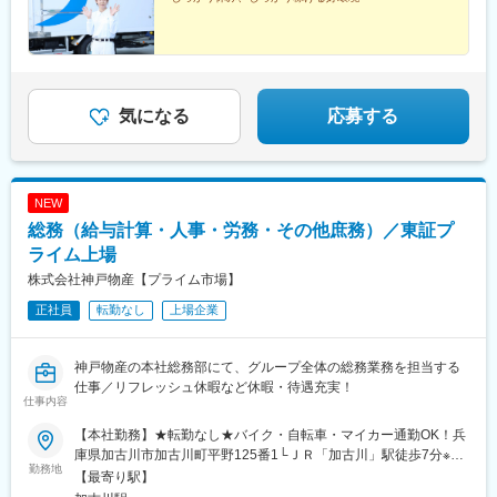
気になる
応募する
NEW
総務（給与計算・人事・労務・その他庶務）／東証プ
ライム上場
株式会社神戸物産【プライム市場】
正社員
転勤なし
上場企業
神戸物産の本社総務部にて、グループ全体の総務業務を担当する
仕事／リフレッシュ休暇など休暇・待遇充実！
仕事内容
【本社勤務】★転勤なし★バイク・自転車・マイカー通勤OK！兵
庫県加古川市加古川町平野125番1└ＪＲ「加古川」駅徒歩7分※マ
勤務地
イカー通勤は駐車場の空き状況に応じて相談可能※受動喫煙対策：
【最寄り駅】
オフィス内禁煙