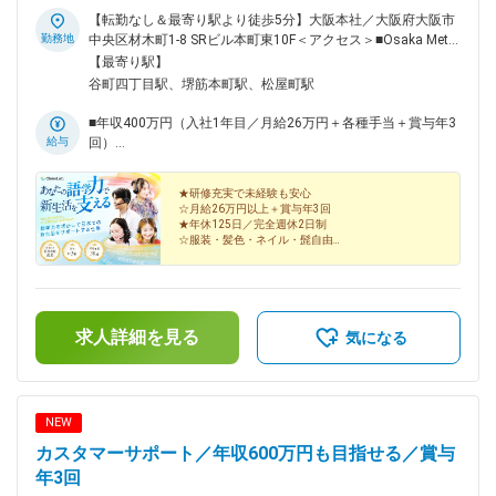
【転勤なし＆最寄り駅より徒歩5分】大阪本社／大阪府大阪市
勤務地
中央区材木町1-8 SRビル本町東10F＜アクセス＞■Osaka Metro
谷町線・中央線「谷町四丁目」駅より徒歩5分■Osaka Metro堺
【最寄り駅】
筋線・中央線「堺筋本町」駅より徒歩5分※受動喫煙防止対
谷町四丁目駅、堺筋本町駅、松屋町駅
策：オフィス内禁煙
■年収400万円（入社1年目／月給26万円＋各種手当＋賞与年3
給与
回）
■年収600万円（入社3年目／月給40万円＋各種手当＋賞与年3
回）
★研修充実で未経験も安心
☆月給26万円以上＋賞与年3回
★年休125日／完全週休2日制
☆服装・髪色・ネイル・髭自由
★有休取得率90％
☆残業月15h程度
急成長中のベンチャー企業で、新たな一歩を踏み出
しませんか？
求人詳細を見る
気になる
NEW
カスタマーサポート／年収600万円も目指せる／賞与
年3回