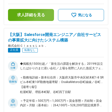
とを伝えているためスムーズにご案内できます！ お名前や引
した時間外労働の残業手当は追加支給＜月給＞260,000円～
越先住所が登録情報と間違いないか確認します。 ▼契約サー
350,000円（一律手当を含む）＜昇給有無＞有＜残業手当＞有
ビスの確認 引越先でのライフラインの利用予定や、検討中の
＜給与補足＞※固定残業超過分を追加支給※上記予定年収は支
サービス、開通予定日等を確認。最適なプランをご案内し、ご
求人詳細を見る
給予定の賞与含めた金額■昇給：年1回(4月)■賞与：年3回
気になる
希望があれば担当者へ引き継ぎます。 ■入社後の流れ ▼座学
（3・7・11月）賃金はあくまでも目安の金額であり、選考を
研修（1週間程度） 入社したら、まずは座学にて業務に必要な
通じて上下する可能性があります。月給(月額)は固定手当を含
知識を学んでいきます。 ▼OJT研修（2～3か月程度） 電話の
めた表記です。
かけ方や自社システムの操作方法などを覚えていきましょう。
【大阪】Salesforce開発エンジニア／自社サービス
できることから少しずつ業務をお任せします。 ▼独り立ち 独
の事業拡大に向けたシステム構築
り立ち後もサポートは継続しますのでご安心ください。 ■将来
のキャリアパス 未経験で入社をして、2～3年でアルバイトを
株式会社ＣｌａｓｓＬａｂ．
まとめるリーダーに、3～4年で社員をまとめるマネージャー
正社員
転勤なし
へ 頑張り次第で早期からキャリアアップを目指せます！ 先輩
社員の中には、半年で管理職へ昇格した実績も◎ 頑張りは正
当に評価し、給与や評価でしっかりと還元いたします！ 変更
◆掲載先1500社超／「新生活の課題を解決する」2019年設立
の範囲：会社の定める業務
仕事
したばかりのまだ若い会社／上場を視野に入れた急拡大フェー
ズで、新サービス開発を推進中◆内製化推進中◆ライフライン
契約サポート／空室通電サービスの事業拡大に向けたシステム
＜勤務地詳細＞新本社住所：大阪府大阪市中央区材木町1-8 SR
構築や新規事業＆エンジニアチームの立ち上げをお任せしま
勤務地
ビル本町東10F勤務地最寄駅：OsakaMetoro谷町線線／谷町四
す！ フルスタックエンジニア／リーダー候補として、現在あ
丁目駅受動喫煙対策：屋内全面禁煙変更の範囲：無
【最寄り駅】
る自社システムを、今後の事業拡大に向けてブラッシュアップ
松屋町駅、堺筋本町駅、谷町四丁目駅
してくださる方、新しいサービス立ち上げにも関与してくださ
る方を求めています！ 【担当サービス／職務概要】 ■ライフ
＜予定年収＞500万円～1,000万円＜賃金形態＞月給制＜賃金
ライン契約サポート Salesforceを基盤に、複数のシステムが連
給与
内訳＞月額（基本給）：264,100円～528,200円固定残業手当/
動しています。 ボタン1つでサービスの申し込みが自動的にお
月：85,900円～171,800円（固定残業時間45時間0分/月）超