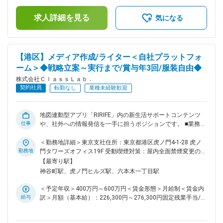
BPR 【業務内容（具体例）】 ・現場ヒアリング → 業務フロー
＜給与補足＞※経験・実績により優遇 / 試用期間終了時に評価
構造化 → 改善 PoC（GAS + AI コーディングエージェント +
求人詳細を見る
でレンジ内ストレッチ※固定残業超過分を追加支給■昇給：年1
気になる
Python） ・AI×QR×GAS 等の複合ワークフロー設計・実装 ・
回(4月)■賞与：年3回（3月・7月・11月）/ 想定 2.4ヶ月相当
ダッシュボード作成（HTML/Python/SQL）と KPI モニタリン
（業績連動・実績ベース）賃金はあくまでも目安の金額であ
グ自動化 ・マニュアル整備、属人業務の仕組み化 ・営業ナレ
り、選考を通じて上下する可能性があります。月給(月額)は固
ッジの蓄積、市場調査、施策効果測定 【入社後のステージ】
定手当を含めた表記です。
【港区】メディア作成/ライター＜自社プラットフォ
1. 入社初期 3-6ヶ月: メンバー業務として、データ一元化・煩
ーム＞◆戦略立案～実行まで/賞与年3回/服装自由◆
雑化マニュアルの整備・料金表参照先の明確化など、現場の具
体的業務改善から着手 2. 6ヶ月以降: 試用期間終了時の評価で
株式会社ＣｌａｓｓＬａｂ．
EA2 リーダー候補 or メンバー継続 を判定 ※ 即戦力前提のオフ
契約社員
転勤なし
業種未経験歓迎
ァーは行いません。入社後の自己学習と現場OJTを前提とし
た評価制度 です。 ■やりがい スピード感のある成長を支える
べく幅広い企画にチャレンジすることが可能。裁量をもって業
地図連動型アプリ「RIRIFE」内の新生活サポートコンテンツ
務を進められるため、多くの経験が積める環境です。 より市
仕事
や、社外への情報発信を一手に担うポジションです。 ■業務内
場価値を高めたいという方には、絶好のチャンスです。 変更
容 新生活に特化した情報マガジン「RIRIFE」の運営してお
の範囲：会社の定める業務
り、現在メディアのバリエーションの拡大を進めており、体制
＜勤務地詳細＞東京支社住所：東京都港区虎ノ門4-1-28 虎ノ
強化のため採用です。 業務委託パートナーへの記事編集依
勤務地
門タワーズオフィス19F 受動喫煙対策：屋内全面禁煙変更の範
頼・ディレクション、メディア掲載用記事の制作、数値分析や
囲：会社の定める事業所
【最寄り駅】
課題立案を行います。CV拡大と送客数拡大を目指す成長事業
神谷町駅、虎ノ門ヒルズ駅、六本木一丁目駅
です。 ■業務詳細： 当社で運営しているメディアの戦略立案
から具体的なアクションまでを担当。業務委託ディレクターや
＜予定年収＞400万円～600万円＜賃金形態＞月給制＜賃金内
ライターへの指示出し、各数値の分析や課題立案、今後の対策
給与
訳＞月額（基本給）：226,300円～276,300円固定残業手当/
立案を行います。家具の選び方や引っ越しのポイントなど新生
月：73,700円（固定残業時間45時間0分/月）超過した時間外
活に役立つ記事制作も担当。プレスリリース配信等の社外広報
労働の残業手当は追加支給＜月給＞300,000円～350,000円
業務も含みます。 ■業務の面白さ・やりがい 1. 「自分のメデ