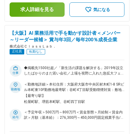
味のある方向けのご提案のため、ウォーターサーバーやWi-Fi
＜給与補足＞※固定残業超過分を追加支給※上記予定年収は支
のご提案を行い成約を目指します。 ■入社後の流れ ▼座学研
求人詳細を見る
給予定の賞与含めた金額■昇給：年1回(4月)■賞与：年3回
気になる
修（1週間程度） 入社したら、まずは座学にて業務に必要な知
（3・7・11月）賃金はあくまでも目安の金額であり、選考を
識を学んでいきます。 ▼OJT研修（2～3か月程度） 電話のか
通じて上下する可能性があります。月給(月額)は固定手当を含
け方や自社システムの操作方法などを覚えていきましょう。
めた表記です。
できることから少しずつ業務をお任せします。 ▼独り立ち 独
【大阪】AI 業務活用で手を動かす設計者＜メンバー
り立ち後もサポートは継続しますのでご安心ください。 ■将来
～リーダー候補＞ 賞与年3回／毎年200％成長企業
のキャリアパス 未経験で入社をして、2～3年でアルバイトを
まとめるリーダーに、3～4年で社員をまとめるマネージャー
株式会社ＣｌａｓｓＬａｂ．
へ 頑張り次第で早期からキャリアアップを目指せます！ 先輩
正社員
転勤なし
社員の中には、半年で管理職へ昇格した実績も◎ 頑張りは正
当に評価し、給与や評価でしっかりと還元いたします！ 【モ
デル年収】 年収400万円（月給27万円+賞与76万円）／入社1
◆掲載先1500社超／「新生活の課題を解決する」2019年設立
年目 23歳・未経験入社 年収500万円（月給35万円+賞与80
仕事
したばかりのまだ若い会社／上場を視野に入れた急拡大フェー
万円）／入社2年目 30歳・未経験入社 年収750万円（月給50
ズで、新サービス開発を推進中◆ ライフライン契約サポート事
万円+賞与150万円）／入社5年目 32歳・未経験入社 変更の
業を主軸に、メディア事業・SaaS開発を多角展開する当社に
＜勤務地詳細＞本社住所：大阪府大阪市中央区材木町1-8 SRビ
範囲：会社の定める業務
て、社内業務改革チームのメンバー～リーダー候補として、コ
勤務地
ル本町東10F勤務地最寄駅：谷町4丁目駅受動喫煙対策：敷地
ールセンター業務を中心とした 現場 OP 改善 + 仕組み化 を担
内喫煙可能場所あり変更の範囲：無
【最寄り駅】
っていただきます。 【ミッション】 ・ライフライン代行業務
松屋町駅、堺筋本町駅、谷町四丁目駅
（コールセンター・バックオフィス）の 現場ボトルネック特
定 → 業務改善設計 → 自ら実装 までワンストップで完遂 ・生
＜予定年収＞500万円～800万円＜賃金形態＞月給制＜賃金内
成 AI を業務インフラとして使い倒した実装によるワークフロ
給与
訳＞月額（基本給）：276,300円～450,000円固定残業手当/
ー自動化・データ一元化・属人化排除（社内標準は Claude
月：73,700円～100,000円（固定残業時間35時間0分/月）超
Code、Cursor / GitHub Copilot / ChatGPT / Gemini 等のツー
過した時間外労働の残業手当は追加支給＜月給＞350,000円～
ル選択は柔軟） ・ローコード/AIエージェント開発による業務
550,000円（一律手当を含む）＜昇給有無＞有＜残業手当＞有