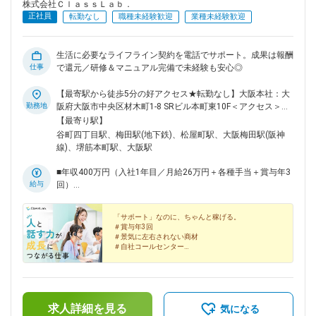
株式会社ＣｌａｓｓＬａｂ．
正社員
転勤なし
職種未経験歓迎
業種未経験歓迎
生活に必要なライフライン契約を電話でサポート。成果は報酬
仕事
で還元／研修＆マニュアル完備で未経験も安心◎
【最寄駅から徒歩5分の好アクセス★転勤なし】大阪本社：大
勤務地
阪府大阪市中央区材木町1-8 SRビル本町東10F＜アクセス＞
■Osaka Metro谷町線・中央線「谷町四丁目」駅より徒歩5分
【最寄り駅】
■Osaka Metro堺筋線・中央線「堺筋本町」駅より徒歩5分※受
谷町四丁目駅、梅田駅(地下鉄)、松屋町駅、大阪梅田駅(阪神
動喫煙防止対策：オフィス内禁煙
線)、堺筋本町駅、大阪駅
■年収400万円（入社1年目／月給26万円＋各種手当＋賞与年3
給与
回）
■年収600万円（入社3年目／月給40万円＋各種手当＋賞与年3
回）
「サポート」なのに、ちゃんと稼げる。
＃賞与年3回
＃景気に左右されない商材
＃自社コールセンター
＃年休125日
＃髪色・髪型・ピアス自由
＃未経験歓迎
＃研修＆サポート充実／マニュアル完備
＃希望休＆連休取得OK
求人詳細を見る
＃月給26万円以上
気になる