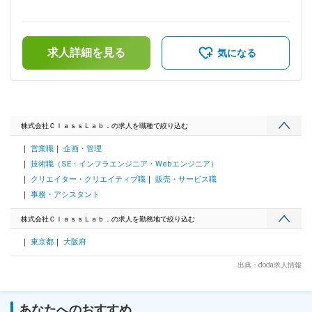
月：75,900円～110,500円（固定残業時間45時間0分/月）超
案内できます！ お名前や住所が登録情報と間違いないか確認
過した時間外労働の残業手当は追加支給＜月給＞325,900円～
します。 ▼契約サービスの確認 ご興味のある方向けのご提案
447,000円（一律手当を含む）＜昇給有無＞有＜残業手当＞有
のため、ウォーターサーバーやWi-Fiのご提案を行い成約を目
＜給与補足＞※固定残業超過分を追加支給※上記予定年収は支
指します。 ■入社後の流れ ▼座学研修（1週間程度） 入社した
求人詳細を見る
給予定の賞与含めた金額■昇給：年1回(4月)■賞与：年3回
気になる
ら、まずは座学にて業務に必要な知識を学んでいきます。
（3・7・11月）賃金はあくまでも目安の金額であり、選考を
▼OJT研修（2～3か月程度） 電話のかけ方や自社システムの
通じて上下する可能性があります。月給(月額)は固定手当を含
操作方法などを覚えていきましょう。 できることから少しず
めた表記です。
つ業務をお任せします。 ▼独り立ち 独り立ち後もサポートは
継続しますのでご安心ください。 ■将来のキャリアパス 今回
はリーダー候補での採用となります！ 3～4年で社員をまとめ
株式会社ＣｌａｓｓＬａｂ．の求人を職種で絞り込む
るマネージャーへ頑張り次第で早期からキャリアアップを目指
営業職
企画・管理
せます！ 先輩社員の中には、半年で管理職へ昇格した実績も
◎ 頑張りは正当に評価し、給与や評価でしっかりと還元いた
技術職（SE・インフラエンジニア・Webエンジニア）
します！ 【株式上場（IPO）を目指す急成長企業】 ＼従業員
クリエイター・クリエイティブ職
販売・サービス職
数は100名突破／ 当社は多数の新事業や、新サービスを続々ス
事務・アシスタント
タート！ 3～5年後の上場を目指して、事業体制を急ピッチで
整えています。 入社後には会社の成長とともに、ビジネスパ
株式会社ＣｌａｓｓＬａｂ．の求人を勤務地で絞り込む
ーソンとしての成長も実現可能です◎ 変更の範囲：会社の定
める業務
東京都
大阪府
出典：doda求人情報
あなたへのおすすめ