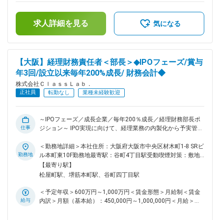
ン提案 など ■魅力： ・「新生活の課題解決」を掲げ、設立
支給予定の賞与含めた金額となっております。■昇給 年1回■賞
以来毎年200％成長。 ・圧倒的な裁量とスピード感：経営陣直
与 年3回（3月・7月・11月／昨年度実績：2～5ヶ月分）賃金
下のポジションとして、上場を見据えた最重要プロジェクトを
求人詳細を見る
はあくまでも目安の金額であり、選考を通じて上下する可能性
気になる
リードできます。「0→1」「1→100」の事業・組織開発のダ
があります。月給(月額)は固定手当を含めた表記です。
イナミズムをリアルに体感できます。 ■当社について： 電
気・水道・ガス・インターネットなど、生活に欠かせないイン
フラサービスの契約サポートや代行サービスをご提供していま
【大阪】経理財務責任者＜部長＞◆IPOフェーズ/賞与
す。 2019年設立のまだ若い会社ですが、既に多数の提携先が
年3回/設立以来毎年200%成長/ 財務会計◆
あり、現在はIPOの準備を進めており、急拡大中です。 変更の
範囲：会社の定める業務
株式会社ＣｌａｓｓＬａｂ．
正社員
転勤なし
業種未経験歓迎
～IPOフェーズ／成長企業／毎年200％成長／経理財務部長ポ
仕事
ジション～ IPO実現に向けて、経理業務の内製化から予実管
理、適時開示体制などの構築をリードする責任者(部長)ポジシ
ョンを募集いたします！ ■業務内容： ◎IPOに向けた経理業務
＜勤務地詳細＞本社住所：大阪府大阪市中央区材木町1-8 SRビ
の完全内製化と決算早期化のために、現状の外部依存体制から
勤務地
ル本町東10F勤務地最寄駅：谷町4丁目駅受動喫煙対策：敷地
脱却し、上場審査に耐えうる正確かつ迅速な月次・年次決算体
内喫煙可能場所あり変更の範囲：会社の定める事業所
【最寄り駅】
制の構築をお任せします。 ◎ガバナンス強化と適時開示体制
松屋町駅、堺筋本町駅、谷町四丁目駅
のゼロベース構築：上場企業水準の社内規程整備と、監査法
人・証券会社との折衝を通じた開示体制の確立を推進いただき
＜予定年収＞600万円～1,000万円＜賃金形態＞月給制＜賃金
ます。 ■魅力： ・「新生活の課題解決」を掲げ、設立以来毎
給与
内訳＞月額（基本給）：450,000円～1,000,000円＜月給＞
年200％成長。 ・圧倒的な裁量とスピード感：経営陣直下のポ
450,000円～1,000,000円＜昇給有無＞有＜残業手当＞有＜給
ジションとして、上場を見据えた最重要プロジェクトをリード
与補足＞※経験・能力を考慮し、決定します。上記予定年収は