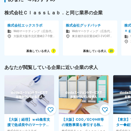
株式会社ＣｌａｓｓＬａｂ．と同じ業界の企業
株式会社エックスラボ
株式会社グッドパッチ
株
ｎ
Webマーケティング（広告代理店・コンサルティング・制作）
Webマーケティング（広告代理店・コンサルティング・制作）
大阪府大阪市北区豊崎2-7-9豊崎いずみビル4F
東京都渋谷区鶯谷町3-3VORT渋谷South2F
募集している求人
7
募集している求人
23
あなたが閲覧している企業に近い企業の求人
【大阪｜経理】ｗeb集客支
【大阪】COO／ECやHR等
【東京】
援で急成長中のマーケティ
の複数事業を牽引する執行
ター◆経
ング企業／出社時間選択制
役員候補◆創業8年目のベン
かすブラ
株式会社エックスラボ
株式会社Ｓｕｎ Ｇｒｏｗｉｎｇ
株式会社ス