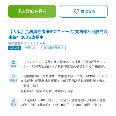
せるフェーズです。組織が急成長する瞬間に立ち会う得難い実
1,100,000円（一律手当を含む）＜昇給有無＞有＜残業手当＞
績と経験が得られます。 ◇経営の中核事業を支える圧倒的な裁
有＜給与補足＞※経験・能力を考慮し、決定します。上記予定
量： 現場の意思決定から全社的な組織変革まで、幅広い領域
求人詳細を見る
年収は支給予定の賞与含めた金額となっております。■昇給 年
気になる
で実権を持って動いていただきます。 ◇最先端のITリテラシー
1回■賞与 年3回（3月・7月・11月／昨年度実績：2～5ヶ月
が武器になる： アナログな現場をITとAIで進化させるプロセ
分）賃金はあくまでも目安の金額であり、選考を通じて上下す
スを主導することで、次世代型のCOOとしてのキャリアを強
る可能性があります。月給(月額)は固定手当を含めた表記で
固なものにします。 ■当社について 2,500社の基盤 × 売上
す。
【大阪】労務責任者◆IPOフェーズ/賞与年3回/設立以
330％成長！インフラの常識を塗り替える。 引越し時の電気・
来毎年200%成長◆
ガス・水道などのライフライン手続き代行を主軸に、設立わず
か数年で圧倒的なシェアを築き上げたIPO準備中の成長企業で
株式会社ＣｌａｓｓＬａｂ．
す。 現在、提携不動産会社は2,500社を超え、新生活を始める
正社員
転勤なし
業種未経験歓迎
お客様（リード）の数は爆発的に増加しています。この膨大な
需要を確実な事業成長へと繋げるため、現在の組織規模を100
名から200名へと引き上げる大規模な組織拡張フェーズに突入
～IPOフェーズ／成長企業／毎年200％成長／労務部長ポジシ
しました。 変更の範囲：会社の定める業務
仕事
ョン～ IPO実現に向けた労務管理体制の構築を担う労務責任者
（部長）を募集いたします。 ■業務内容： 取締役直下で組織
基盤を強固にする重要なポジションです。現状のアウトソース
＜勤務地詳細＞本社住所：大阪府大阪市中央区材木町1-8 SRビ
体制から「内製化」への移行による業務スピード・精度の向上
勤務地
ル本町東10F勤務地最寄駅：谷町4丁目駅受動喫煙対策：敷地
とIPO審査に耐えうる強固なコンプライアンス体制、就業規
内喫煙可能場所あり変更の範囲：会社の定める事業所
【最寄り駅】
則・規程の再整備がミッションです。 また、人事労務SaaS等
松屋町駅、堺筋本町駅、谷町四丁目駅
の導入・リプレイスによるスケーラブルな労務管理体制の構築
も期待しています。IPO準備のコアメンバーとして上場達成を
＜予定年収＞600万円～1,000万円＜賃金形態＞月給制＜賃金
牽引すめ経験を積むことができます。 ■ 具体的な業務： ・内
給与
内訳＞月額（基本給）：450,000円～1,000,000円＜月給＞
製化推進/就業規則の改定や各種規程の整備 ・システム導入お
450,000円～1,000,000円＜昇給有無＞有＜残業手当＞有＜給
よびリプレイス ・営陣に対する労務視点からのソリューショ
与補足＞※経験・能力を考慮し、決定します。上記予定年収は