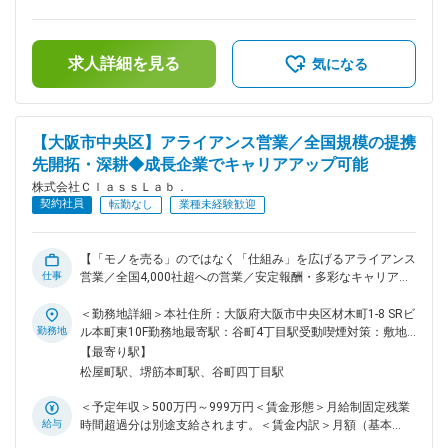
こなえる仕組み （2）LINEを通してお客様と情報を共有、通知
過した時間外労働の残業手当は追加支給＜月給＞350,000円～
を送る仕組み など 商材の入れ替わりがよくあるため、つづサ
700,000円（一律手当を含む）＜昇給有無＞有＜残業手当＞有
ービスの仕様に合わせてシステムを改修したり、整合性を保ち
＜給与補足＞※経験・能力を考慮し、決定します。■上記予定
ながらデータ連携、細かい修正作業が発生します。まずは、こ
求人詳細を見る
年収は支給予定の賞与含めた金額となっております。■昇給：
気になる
のような作業から入って慣れていただきたいと考えています。
年1回(4月)■賞与：年3回（3・7・11月）賃金はあくまでも目
■空室通電サービス 登録された物件に対し、入居者退去後の電
安の金額であり、選考を通じて上下する可能性があります。月
気の廃止や、内見時の通電をワンクリックできるシステムを組
給(月額)は固定手当を含めた表記です。
み、空室期間中の電気の申し込みや解約の手続きを一括代行し
【大阪市中央区】アライアンス営業／全国規模の提携
ています。 今後はさらに、管理物件の譲歩を一元管理できる
先開拓・深耕◆成長企業でキャリアアップ可能
基幹システムを構築し、提携先に開放することで、業界のDX
推進に貢献したいと考えております。 ＜具体的には＞ ・
株式会社ＣｌａｓｓＬａｂ．
Salesforceの開発および保守運用 ・自社サービスの開発 ・自
契約社員
転勤なし
業種未経験歓迎
動申込システムの開発 ・社内業務ツールの作成 ・各担当と打
ち合わせ ・ベンダーへ依頼・打ち合わせ 等 ■仕事のやりが
い ・フロントエンド・バックエンド・社内SEとフルスタック
【「モノを売る」のではなく「仕組み」を広げるアライアンス
に開発を経験できる ・エンジニアチームの立ち上げフェーズ
仕事
営業／全国4,000社超への営業／安定報酬・多彩なキャリアパ
に携われる ・主力サービスにも関わることができ、意見を出
ス】 ■業務概要 当社が提供する「電気・ガス・水道・ネット
し合いながらより良い開発ができる環境 ・新規事業の立ち上
等の一括手続き代行サービス」を、不動産仲介・管理会社向け
＜勤務地詳細＞本社住所：大阪府大阪市中央区材木町1-8 SRビ
げフェーズにも参与できる ・入社時から再医療圏をもって働
に提案・導入を推進するアライアンス営業職です。 ■ 具体的
勤務地
ル本町東10F勤務地最寄駅：谷町4丁目駅受動喫煙対策：敷地
くことが可能 ・キャリアアップや昇給の機会が大いに得られ
な業務 〈新規提携先の開拓〉 獲得したアポをもとに、1日4～
内喫煙可能場所あり変更の範囲：会社の定める事業所
【最寄り駅】
る ・メリハリを持って仕事に取り組める 変更の範囲：会社の
5件のオンライン商談を実施。大手不動産グループやハウスメ
松屋町駅、堺筋本町駅、谷町四丁目駅
定める業務
ーカーへの全社導入提案が中心で、相手の規模や状況に応じて
即決～数年単位の追客まで戦略を使い分けます。 〈既存提携
＜予定年収＞500万円～999万円＜賃金形態＞月給制固定残業
先の深耕〉 すでに提携している約4,000社に対し紹介件数をさ
給与
時間超過分は別途支給されます。＜賃金内訳＞月額（基本
らに増やすための運用改善・送客フローの提案を行います。数
給）：236,200円～370,000円固定残業手当/月：63,800円～