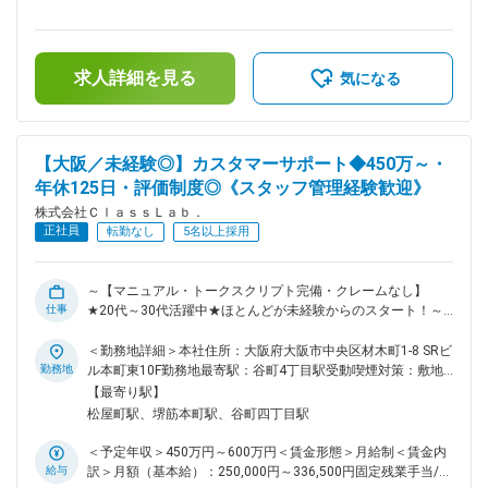
の割り振り・進捗を管理。 必要に応じて技術選定や課題解決
過した時間外労働の残業手当は追加支給＜月給＞400,000円～
をリードし、より効果的な開発プロセスを構築していただきま
800,000円（一律手当を含む）＜昇給有無＞有＜残業手当＞有
す！ 【チームマネジメントとメンバー育成】 メンバーが最大
＜給与補足＞※経験・能力を考慮し、決定します。■上記予定
限のパフォーマンスを発揮できるようフォローアップやモチベ
求人詳細を見る
年収は支給予定の賞与含めた金額となっております。■昇給：
気になる
ーションマネジメントを行っていただきます！ また、スキル
年1回(4月)■賞与：年3回（3・7・11月）賃金はあくまでも目
アップに向けた勉強会の企画や、ナレッジ共有の促進等、チー
安の金額であり、選考を通じて上下する可能性があります。月
ム全体の成長のサポートをお願いします。 【サービス運用・
給(月額)は固定手当を含めた表記です。
改善】 リリース後もユーザーのフィードバックやアクセス解
【大阪／未経験◎】カスタマーサポート◆450万～・
析などから改善点を抽出し、継続的にアップデートを行いま
年休125日・評価制度◎《スタッフ管理経験歓迎》
す。 エンジニアリング面だけでなく、ビジネス支店やUI/UXの
観点でも改善策を検討し、サービスを進化させていただきたい
株式会社ＣｌａｓｓＬａｂ．
です。 ■仕事のやりがい ・フロントエンド・バックエンド・
正社員
転勤なし
5名以上採用
社内SEとフルスタックに開発を経験できる ・エンジニアチー
ムの立ち上げフェーズに携われる ・主力サービスにも関わる
ことができ、意見を出し合いながらより良い開発ができる環境
～【マニュアル・トークスクリプト完備・クレームなし】
・新規事業の立ち上げフェーズにも参与できる ・入社時から
仕事
★20代～30代活躍中★ほとんどが未経験からのスタート！～
再医療圏をもって働くことが可能 ・キャリアアップや昇給の
私たちは、生活に必要な電気・水道・ガス・インターネットと
機会が大いに得られる ・メリハリを持って仕事に取り組める
いったライフラインの契約代行を軸に事業展開をしている会社
＜勤務地詳細＞本社住所：大阪府大阪市中央区材木町1-8 SRビ
■当社について 電気・水道・ガス・インターネットなど、生活
です！ 今回は、《カスタマーサポート》としてウォーターサ
勤務地
ル本町東10F勤務地最寄駅：谷町4丁目駅受動喫煙対策：敷地
に欠かせないインフラサービスの契約サポートや代行サービス
ーバーやWi-Fiをご案内いただく方を募集しています。 ■業務内
内喫煙可能場所あり変更の範囲：無
【最寄り駅】
をご提供しています。 2019年設立のまだ若い会社ですが、既
容 ウォーターサーバーやWi-Fiに興味を持たれているお客様向
松屋町駅、堺筋本町駅、谷町四丁目駅
に1500社以上提携先があり、現在は上場を視野にいれ、急拡
けにご案内をしていただきます！ ★ライフラインの担当者か
大中です。 変更の範囲：会社の定める業務
らのトスアップになるためクレームなし ★アポイントは別担
＜予定年収＞450万円～600万円＜賃金形態＞月給制＜賃金内
当者が取得するためご提案のみお任せ ■仕事の流れ ▼お客様
給与
訳＞月額（基本給）：250,000円～336,500円固定残業手当/
へお電話 事前に連絡することを伝えているためスムーズにご