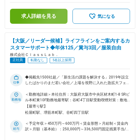
できます。「0→1」「1→100」の事業・組織開発のダイナミ
支給予定の賞与含めた金額となっております。■昇給 年1回■賞
ズムをリアルに体感できます。 ■当社について： 電気・水
与 年3回（3月・7月・11月／昨年度実績：2～5ヶ月分）賃金
道・ガス・インターネットなど、生活に欠かせないインフラサ
求人詳細を見る
はあくまでも目安の金額であり、選考を通じて上下する可能性
気になる
ービスの契約サポートや代行サービスをご提供しています。
があります。月給(月額)は固定手当を含めた表記です。
2019年設立のまだ若い会社ですが、既に多数の提携先があ
り、現在はIPOの準備を進めており、急拡大中です。 変更の範
囲：会社の定める業務
【大阪／リーダー候補】ライフラインをご案内するカ
スタマーサポート◆年休125／賞与3回／服装自由
株式会社ＣｌａｓｓＬａｂ．
正社員
転勤なし
5名以上採用
◆掲載先1500社超／「新生活の課題を解決する」2019年設立
仕事
したばかりのまだ若い会社／上場を視野に入れた急拡大フェー
ズで、新サービス開発を推進中／【マニュアル・トークスクリ
プト完備・クレームなし】★20代～30代活躍中★ほとんどが
＜勤務地詳細＞本社住所：大阪府大阪市中央区材木町1-8 SRビ
未経験からのスタート！ 私たちは、生活に必要な電気・水
勤務地
ル本町東10F勤務地最寄駅：谷町4丁目駅受動喫煙対策：敷地
道・ガス・インターネットといったライフラインの契約代行を
内喫煙可能場所あり変更の範囲：無
【最寄り駅】
軸に事業展開をしている会社です！ 今回は、《カスタマーサ
松屋町駅、堺筋本町駅、谷町四丁目駅
ポートのリーダー候補》としてライフラインをご案内いただく
方を募集しています。 ■業務内容 不動産会社さんからご紹介
＜予定年収＞450万円～600万円＜賃金形態＞月給制＜賃金内
いただいた方に向けて、水道・ガス・電気・インターネットな
給与
訳＞月額（基本給）：250,000円～336,500円固定残業手当/
どのライフラインをご案内していただきます！ ★不動産会社
月：75,900円～110,500円（固定残業時間45時間0分/月）超
からの紹介なのでクレームなし ★お電話は1件約10分～15分 ■