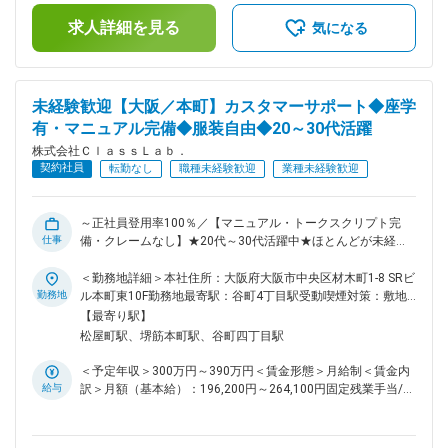
継続的に追います。改善点があれば提案し、実際の利用者とコ
＞※経験・能力を考慮し、決定します。上記予定年収は支給予
ミュニケーションを重ねて理解度を高めます。 AIの知識は入
求人詳細を見る
定の賞与含めた金額となっております。■昇給 年1回■賞与 年3
気になる
社後に習得可能ですが、日常的に触れている方はキャッチアッ
回（3月・7月・11月／昨年度実績：2～5ヶ月分）賃金はあく
プが速く、顧客との会話で説得力を持てます。 ■業務の魅力
までも目安の金額であり、選考を通じて上下する可能性があり
提案から活用支援まで一貫して担えるため、企業の変化を目で
ます。月給(月額)は固定手当を含めた表記です。
見て実感できます。改善提案が採用されることも多く、主体的
未経験歓迎【大阪／本町】カスタマーサポート◆座学
に動くほど成果に直結します。顧客と深く関わる営業をしたい
有・マニュアル完備◆服装自由◆20～30代活躍
方に適した環境です。 ■働く環境 大阪本社での勤務となりま
す。現在の担当者も異業種からの転職者で、社内の業務効率化
株式会社ＣｌａｓｓＬａｂ．
に携わっていた経験を活かし活躍しています。AI活用の知識は
契約社員
転勤なし
職種未経験歓迎
業種未経験歓迎
相談しながら習得できます。 ■働き方 ・土日祝休み（一部、
イベント時のみ土日出勤の可能性あり） ・残業20時間以内の
働きやすい環境 ■キャリアパス 実績に応じて、正社員として
～正社員登用率100％／【マニュアル・トークスクリプト完
事業拡大の中心を担うポジションへ進むことができます。企業
仕事
備・クレームなし】★20代～30代活躍中★ほとんどが未経験
のAI活用支援に深く関わるため、専門性を磨きながら将来的に
からのスタート！～ 私たちは、生活に必要な電気・水道・ガ
は企画・事業推進などにも挑戦できます。 ■当社について 電
ス・インターネットといったライフラインの契約代行を軸に事
＜勤務地詳細＞本社住所：大阪府大阪市中央区材木町1-8 SRビ
気・水道・ガス・インターネットなど、生活に欠かせないイン
業展開をしている会社です！ 今回は、《カスタマーサポー
勤務地
ル本町東10F勤務地最寄駅：谷町4丁目駅受動喫煙対策：敷地
フラサービスの契約サポートや代行サービスをご提供していま
ト》としてウォーターサーバーやWi-Fiをご案内いただく方を
内喫煙可能場所あり変更の範囲：無
【最寄り駅】
す。 2019年設立のまだ若い会社ですが、既に1500社以上提携
募集しています。 ■業務内容 ウォーターサーバーやWi-Fiに興
松屋町駅、堺筋本町駅、谷町四丁目駅
先があり、現在は上場を視野にいれ、急拡大中です。 変更の
味を持たれているお客様向けにご案内をしていただきます！
範囲：会社の定める業務
★ライフラインの担当者からのトスアップになるためクレーム
＜予定年収＞300万円～390万円＜賃金形態＞月給制＜賃金内
なし ★アポイントは別担当者が取得するためご提案のみお任
給与
訳＞月額（基本給）：196,200円～264,100円固定残業手当/
せ ■仕事の流れ ▼お客様へお電話 事前に連絡することを伝え
月：63,800円～85,900円（固定残業時間45時間0分/月）超過
ているためスムーズにご案内できます！ お名前や住所が登録
した時間外労働の残業手当は追加支給＜月給＞260,000円～
情報と間違いないか確認します。 ▼契約サービスの確認 ご興
350,000円（一律手当を含む）＜昇給有無＞有＜残業手当＞有