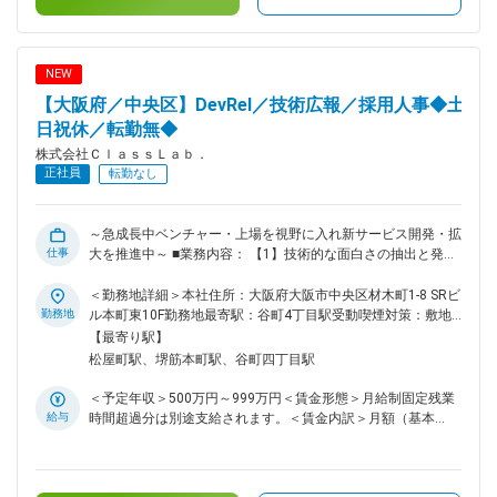
NEW
【大阪府／中央区】DevRel／技術広報／採用人事◆土
日祝休／転勤無◆
株式会社ＣｌａｓｓＬａｂ．
正社員
転勤なし
～急成長中ベンチャー・上場を視野に入れ新サービス開発・拡
仕事
大を推進中～ ■業務内容： 【1】技術的な面白さの抽出と発信
【2】エンジニア満足度の向上と文化醸成 【3】採用ブランデ
ィングの設計 ■業務詳細： エンジニアとしてのバックグラウ
＜勤務地詳細＞本社住所：大阪府大阪市中央区材木町1-8 SRビ
ンドを活かし、当社の技術的魅力を言語化して「採用」と「組
勤務地
ル本町東10F勤務地最寄駅：谷町4丁目駅受動喫煙対策：敷地
織活性」を加速させる役割です。 【1】技術的な面白さの抽出
内喫煙可能場所あり変更の範囲：無
【最寄り駅】
と発信 ・自社開発アプリ『RIRIFE（リリフ）』の開発秘話の
松屋町駅、堺筋本町駅、谷町四丁目駅
発信 ・コールセンター向け社内基盤の技術的知見の言語化
（Salesforceの大規模カスタマイズ、AI-OCR実装） ・テック
＜予定年収＞500万円～999万円＜賃金形態＞月給制固定残業
ブログの企画・執筆支援、SNS運用 【2】エンジニア満足度の
給与
時間超過分は別途支給されます。＜賃金内訳＞月額（基本
向上と文化醸成 ・社内勉強会のアップデートや、ナレッジ共
給）：271,600円固定残業手当/月：88,400円（固定残業時間
有の仕組み作り ・「書くのが苦手」なエンジニアへのインタ
45時間0分/月）超過した時間外労働の残業手当は追加支給＜
ビューを通じたアウトプット支援 ・現場の熱量を高め、リフ
月給＞360,000円（一律手当を含む）＜昇給有無＞有＜残業手
ァラル（社員紹介）が生まれやすい土壌の構築 【3】採用ブラ