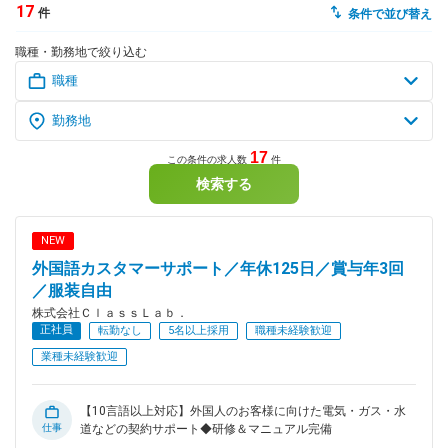
17
件
条件で並び替え
dodaチャットサポート
職種・勤務地で絞り込む
対応時間：10:00～22:00(日曜・年末年始を除く)
自動案内は24時間365日対応
転職の「モヤモヤ」、一人で悩まず
気軽に相談してみませんか？
dodaの使い方は？
今の仕事を続けるべき？
17
この条件の求人数
件
検索する
ヘルプ
サイトマップ
NEW
外国語カスタマーサポート／年休125日／賞与年3回
／服装自由
株式会社ＣｌａｓｓＬａｂ．
正社員
転勤なし
5名以上採用
職種未経験歓迎
業種未経験歓迎
【10言語以上対応】外国人のお客様に向けた電気・ガス・水
仕事
道などの契約サポート◆研修＆マニュアル完備