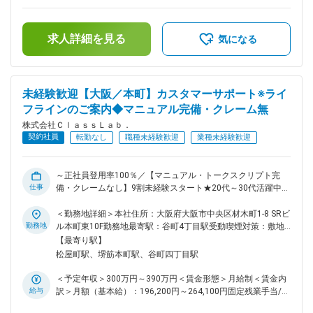
過した時間外労働の残業手当は追加支給＜月給＞325,900円～
仕事の流れ ▼お客様へお電話 事前に連絡することを伝えてい
447,000円（一律手当を含む）＜昇給有無＞有＜残業手当＞有
るためスムーズにご案内できます！ お名前や引越先住所が登
＜給与補足＞※固定残業超過分を追加支給※上記予定年収は支
録情報と間違いないか確認します。 ▼契約サービスの確認 引
求人詳細を見る
給予定の賞与含めた金額■昇給：年1回(4月)■賞与：年3回
気になる
越先でのライフラインの利用予定や、検討中のサービス、開通
（3・7・11月）【マネジメント候補】月給35万円～50万円
予定日等を確認。最適なプランをご案内し、ご希望があれば担
（固定残業代含む）＋賞与年3回年収例)年収600万円 ／ カス
当者へ引き継ぎます。 ◎リーダー候補での採用となるため、
タマーサポート職 経験3年 ／月給40万円＋賞与賃金はあくま
早期にアルバイトをまとめる役割をお任せ予定です ■入社後の
でも目安の金額であり、選考を通じて上下する可能性がありま
未経験歓迎【大阪／本町】カスタマーサポート※ライ
流れ ※未経験の方でもご活躍いただけるよう体制を整えており
す。月給(月額)は固定手当を含めた表記です。
フラインのご案内◆マニュアル完備・クレーム無
ます ▼座学研修（1週間程度） まずは座学にて業務に必要な
知識を学んでいきます。 ▼OJT研修（2～3か月程度） 電話の
株式会社ＣｌａｓｓＬａｂ．
かけ方や自社システムの操作方法などを覚えていただきます。
契約社員
転勤なし
職種未経験歓迎
業種未経験歓迎
■将来のキャリアパス 今回はリーダー候補での採用となりま
す！ 3～4年で社員をまとめるマネージャーへ頑張り次第で早
期からキャリアアップを目指せます！ 先輩社員の中には、半
～正社員登用率100％／【マニュアル・トークスクリプト完
年で管理職へ昇格した実績も◎ 頑張りは正当に評価し、給与
仕事
備・クレームなし】9割未経験スタート★20代～30代活躍中★
や評価でしっかりと還元いたします！ 【株式上場（IPO）を目
ほとんどが未経験からのスタート／残業10時間程度！～ 私た
指す急成長企業】 ＼従業員数は100名突破／ 当社は多数の新
ちは、生活に必要な電気・水道・ガス・インターネットといっ
＜勤務地詳細＞本社住所：大阪府大阪市中央区材木町1-8 SRビ
事業や、新サービスを続々スタート！ 3～5年後の上場を目指
たライフラインの契約代行を軸に事業展開をしている会社で
勤務地
ル本町東10F勤務地最寄駅：谷町4丁目駅受動喫煙対策：敷地
して、事業体制を急ピッチで整えています。 入社後には会社
す！ 今回は、《カスタマーサポート》としてライフラインを
内喫煙可能場所あり変更の範囲：無
【最寄り駅】
の成長とともに、ビジネスパーソンとしての成長も実現可能で
ご案内いただく方を募集しています。 ■業務内容 不動産会社
松屋町駅、堺筋本町駅、谷町四丁目駅
す◎ 変更の範囲：会社の定める業務
さんからご紹介いただいた方に向けて、水道・ガス・電気・イ
ンターネットなどのライフラインをご案内していただきます！
＜予定年収＞300万円～390万円＜賃金形態＞月給制＜賃金内
★不動産会社からの紹介なのでクレームなし ★お電話は1件約
給与
訳＞月額（基本給）：196,200円～264,100円固定残業手当/
10分～15分 ■仕事の流れ ▼お客様へお電話 事前に連絡するこ
月：63,800円～85,900円（固定残業時間45時間0分/月）超過