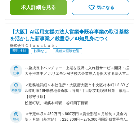
い協業。kintoneやSalesforce、不動産基幹システムとの連携
無＞有＜残業手当＞有＜給与補足＞スキルや経験を考慮の上、
設計も担当。導入後はソリューションパターンを標準化し、組
求人詳細を見る
当社賃金規定により決定します。賃金はあくまでも目安の金額
気になる
織資産としてナレッジ蓄積を推進します。顧客への初回同行、
であり、選考を通じて上下する可能性があります。月給(月額)
課題抽出・解決策提案、承認後のプロトタイプデモまでを一気
は固定手当を含めた表記です。
通貫で担当します。 ■扱うサービス Claude Code、Copilot、
ChatGPT等のAI開発ツール、Google Apps ScriptやZapier等の
【大阪】AI活用支援の法人営業◆既存事業の取引基盤
ローコード技術、業務システム（Salesforce・kintone等）と
を活かした新事業／裁量◎／AI知見身につく
の連携設計を推進。 ■組織構成 事業統括・事業開発リードと
計3名体制。初期6ヶ月は全設計を上席がレビューし安心して
株式会社ＣｌａｓｓＬａｂ．
業務推進可能。 ■業務の魅力 現場課題に自ら手を動かして応
契約社員
転勤なし
業種未経験歓迎
え、設計力・実装力を競争力に直結できる希少なポジション。
多様な業務システムやAIエージェント設計にも挑戦可能です。
■教育体制 設計・レビュー体制やナレッジ共有の仕組みがあ
～急成長中ベンチャー・上場を視野に入れ新サービス開発・拡
り、着実なスキルアップが可能です。 ■就業環境 完全週休2
仕事
大を推進中／ ホリエモンAI学校の企業導入を拡大する法人営
日・年間休日125日 ■想定されるキャリアパス AXコンサルや
業を募集します。導入提案だけでなく、利用後の改善まで一貫
プロジェクトリーダー等、設計力・実装力を活かしたキャリア
して携わるため、顧客の変化を実感しながら関係を深める仕事
＜勤務地詳細＞本社住所：大阪府大阪市中央区材木町1-8 SRビ
形成が可能です。 ■企業の特徴/魅力 AI業務改善の新規事業
です。 ■採用背景 事業拡大に伴い、新規事業の法人営業を増
勤務地
ル本町東10F勤務地最寄駅：谷町4丁目駅受動喫煙対策：敷地
で、技術と現場両輪で価値創造できる環境です。 変更の範
員します。現在は1名体制で、企業導入の拡大に向けた営業力
内喫煙可能場所あり変更の範囲：会社の定める事業所
【最寄り駅】
囲：会社の定める業務
強化が必要な状況です。 ■業務内容 ホリエモンAI学校の受講プ
松屋町駅、堺筋本町駅、谷町四丁目駅
ログラムを企業へ提案し、導入後の活用支援まで担当します。
既存取引がある不動産業界(仲介会社・管理会社)を中心に、DX
＜予定年収＞450万円～800万円＜賃金形態＞月給制＜賃金内
推進に課題を抱える企業へアプローチします。獲得は展示会が
給与
訳＞月額（基本給）：226,300円～276,300円固定残業手当/
主で、現場での対話から課題を把握し、AI活用が業務にどう役
月：73,700円（固定残業時間45時間0分/月）超過した時間外
立つかを具体的に示します。導入が決まれば、利用状況を確認
労働の残業手当は追加支給＜月給＞300,000円～350,000円
し、操作が定着しているか、業務効率化につながっているかを
（一律手当を含む）＜昇給有無＞有＜残業手当＞有＜給与補足