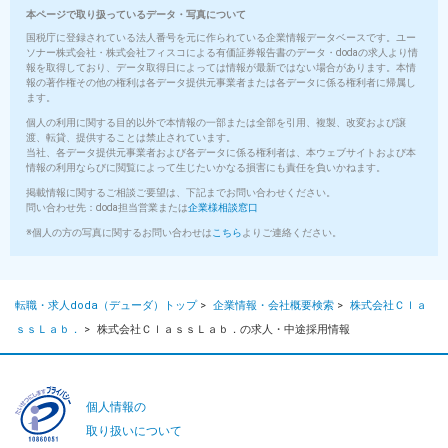
本ページで取り扱っているデータ・写真について
国税庁に登録されている法人番号を元に作られている企業情報データベースです。ユー
ソナー株式会社・株式会社フィスコによる有価証券報告書のデータ・dodaの求人より情
報を取得しており、データ取得日によっては情報が最新ではない場合があります。本情
報の著作権その他の権利は各データ提供元事業者または各データに係る権利者に帰属し
ます。
個人の利用に関する目的以外で本情報の一部または全部を引用、複製、改変および譲
渡、転貸、提供することは禁止されています。
当社、各データ提供元事業者および各データに係る権利者は、本ウェブサイトおよび本
情報の利用ならびに閲覧によって生じたいかなる損害にも責任を負いかねます。
掲載情報に関するご相談ご要望は、下記までお問い合わせください。
問い合わせ先：doda担当営業または
企業様相談窓口
※個人の方の写真に関するお問い合わせは
こちら
よりご連絡ください。
転職・求人doda（デューダ）トップ
>
企業情報・会社概要検索
>
株式会社Ｃｌａ
ｓｓＬａｂ．
>
株式会社ＣｌａｓｓＬａｂ．の求人・中途採用情報
個人情報の
取り扱いについて