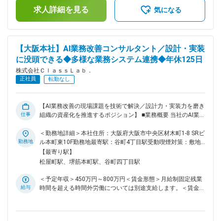
当＞有＜給与補足＞※経験・能力を考慮し、決定します。上記
ンディングの設計 ・エンジニア採用のリード ・候補者に「こ
求人詳細を見る
予定年収は支給予定の賞与含めた金額となっております。■昇
気になる
こで働きたい」と思わせるコンテンツの企画 ・イベント・カ
給 年1回■賞与 年3回（3月・7月・11月／昨年度実績：2～5ヶ
ンファレンスへの出展・スポンサー企画 ■この仕事のやりが
月分）賃金はあくまでも目安の金額であり、選考を通じて上下
い・魅力： ・「ネタ」には困りません プロダクト開発と、現
する可能性があります。月給(月額)は固定手当を含めた表記で
場密着型の高度な社内DX。 2つの異なる軸で面白い挑戦が
す。
【大阪本社】AI業務改善コンサルタント／設計・実装
日々起きているため、発信の材料は豊富にあります。 ・一人
に没頭できる◆多様な業務システム連携◆年休125日
目のDevRel 決まった型はありません。 あなたの手で「どう見
せるか」をゼロからデザインし、組織が変わっていく手触り感
株式会社ＣｌａｓｓＬａｂ．
を楽しめます。 ・採用への直結 あなたの発信が、そのまま
正社員
転勤なし
「一緒に働きたい」という仲間の増加に繋がります。 経営陣
と並走しながら、強い組織を作る実感を持てます。 ・社会課
題に挑む企業 ・チャレンジできる環境 ・DX推進 ■企業魅力：
【AI業務改善の現場課題を技術で解決／設計力・実装力を磨き
「RIRIFE」はライフライン契約の付加価値として展開されてお
仕事
組織の資産化を推進するポジション】 ■業務概要 当社のAI業務
り、大手企業との取引実績もあります。アプリの成長余地が大
改善事業にて、営業担当が抽出した顧客現場の課題を技術的な
きく、事業拡大に直接携われるフェーズです。 変更の範囲：
観点で設計・実装し、実践的な業務改善ソリューションを提供
＜勤務地詳細＞本社住所：大阪府大阪市中央区材木町1-8 SRビ
会社の定める業務
する役割を担います。エンジニアやコンサルタントとは異な
勤務地
ル本町東10F勤務地最寄駅：谷町4丁目駅受動喫煙対策：敷地
り、技術と現場を繋ぐハブとして、課題の構造化・解決策設
内喫煙可能場所あり変更の範囲：無
【最寄り駅】
計・プロトタイプ構築まで一貫してリードします。 ■業務詳細
松屋町駅、堺筋本町駅、谷町四丁目駅
営業担当からのヒアリング内容を基に、顧客業務フローの分
析・課題リストの構造化を実施。顧客の予算・ITリテラシー・
＜予定年収＞450万円～800万円＜賃金形態＞月給制固定残業
社内運用状況など制約条件を踏まえ、最適な解決策を設計しま
給与
時間を超える時間外労働については別途支給します。＜賃金内
す。GASやPython、Zapier、Claude Code等を活用した自らの
訳＞月額（基本給）：248,700円固定残業手当/月：81,300円
プロトタイプ開発、または社内エンジニア
（固定残業時間45時間0分/月）超過した時間外労働の残業手
（Python/FastAPI/Salesforce）への要件定義・仕様策定を行
当は追加支給＜月給＞330,000円（一律手当を含む）＜昇給有