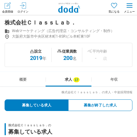
会員登録
ログイン
気になる
株式会社ＣｌａｓｓＬａｂ．
メニュー
会員登録（無料）
ログイン
Webマーケティング（広告代理店・コンサルティング・制作）
大阪府大阪市中央区材木町1-8SRビル本町東10F
はじめてdodaをご利用される方へ
設立
従業員数
平均年齢
2019
200
-
年
名
歳
求人を探す
求人を紹介してもらう
概要
求人
年収
株式会社ＣｌａｓｓＬａｂ． の求人・中途採用情報
知りたい・聞きたい
募集している求人
募集が終了した求人
イベント
株式会社ＣｌａｓｓＬａｂ．の
専門サイト
募集している求人