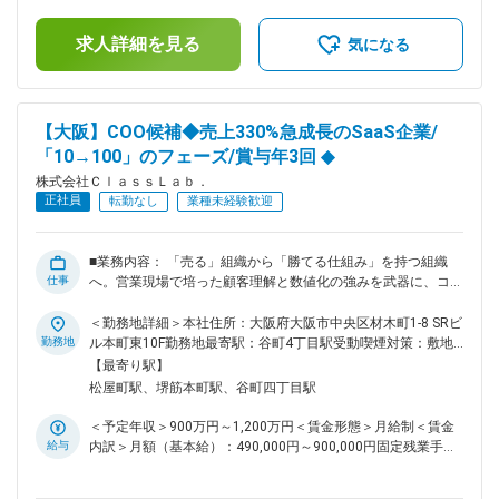
（一律手当を含む）＜昇給有無＞有＜残業手当＞有＜給与補足
ィア」を育てている実感 誰かが決めたことをこなすのではな
＞※経験・能力を考慮し、決定します。上記予定年収は支給予
く、どんな記事が必要か、どうすればもっと読まれるかを自分
求人詳細を見る
定の賞与含めた金額となっております。■昇給 年1回■賞与 年3
気になる
で考えて実行できます。自分の書いた言葉が、数万人のお客様
回（3月・7月・11月／昨年度実績：2～5ヶ月分）■モデル年
に届き、会社の成長に直結する手応えを感じられる環境です。
収：450万円／入社1年（25歳）賃金はあくまでも目安の金額
2. 「2人目」だからこその自由度とチャンス 決まったルールは
であり、選考を通じて上下する可能性があります。月給(月額)
まだありません。ライティングのルールや編集の進め方など、
は固定手当を含めた表記です。
【大阪】COO候補◆売上330%急成長のSaaS企業/
あなたが「こっちの方がいい」と思うやり方が、そのまま会社
「10→100」のフェーズ/賞与年3回 ◆
のスタンダードになります。1人目の先輩と協力しながら、新
しい部署の文化を創っていく面白さがあります。 3. キャリア
株式会社ＣｌａｓｓＬａｂ．
の幅がぐんと広がる 記事を書くスキルはもちろん、メディア
正社員
転勤なし
業種未経験歓迎
の立ち上げ経験や広報の知識、データを活用したマーケティン
グ手法まで、一歩踏み込んだスキルが身につきます。「ライタ
ー」の枠を超えて、市場価値の高いプロフェッショナルを目指
■業務内容： 「売る」組織から「勝てる仕組み」を持つ組織
せます。 ■魅力： ・新生活に特化したブランド展開メディア
仕事
へ。営業現場で培った顧客理解と数値化の強みを武器に、コー
は世の中にまだなく、優位性のあるサービスで成長性が高い
ルセンターをはじめとするCX事業の責任者として、事業拡大
・月40本の記事制作を通じて幅広いライティング経験を積め
を牽引していただきます。 ◇営業ロジックに基づくKPI設計と
＜勤務地詳細＞本社住所：大阪府大阪市中央区材木町1-8 SRビ
る ・数値分析から課題立案まで戦略的な業務に携われる ・各
実行：単なる数値管理に留まらず、営業経験者ならではの視点
勤務地
ル本町東10F勤務地最寄駅：谷町4丁目駅受動喫煙対策：敷地
部署に裁量が委ねられており、しがらみなく自由度高く業務を
で「どの指標が成果に直結するか」を分析し、売上330％成長
内喫煙可能場所あり変更の範囲：会社の定める事業所
【最寄り駅】
進められる ■業務委託パートナーとの連携やディレクション経
をさらに加速させる戦略を立案・実行します。 ◇テクノロジー
松屋町駅、堺筋本町駅、谷町四丁目駅
験も積める 変更の範囲：会社の定める業務
による営業DXの推進：最新のAIツールを積極的に導入し、属
人的になりがちな営業・応対品質を平準化。テクノロジーを駆
＜予定年収＞900万円～1,200万円＜賃金形態＞月給制＜賃金
使して「勝てる組織」への変革を主導します。 ■ポジションの
給与
内訳＞月額（基本給）：490,000円～900,000円固定残業手当/
魅力： ◇「10→100」のスケーリングを主導できる： ゼロか
月：159,500円～200,000円（固定残業時間45時間0分/月）超
らの立ち上げではなく、さらに事業を10倍、100倍へと拡大さ
過した時間外労働の残業手当は追加支給＜月給＞649,500円～