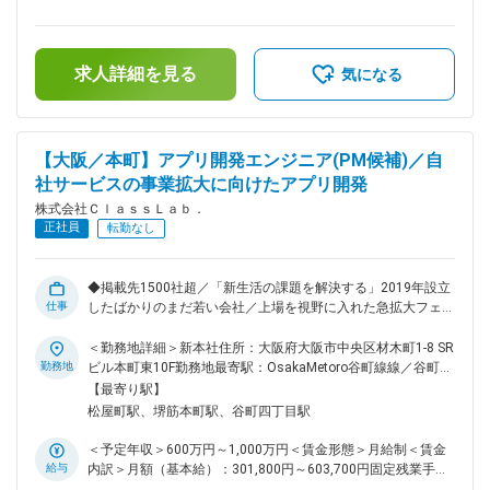
字ベースで課題を捉えるコンサルティング色の強い営業です。
80,000円（固定残業時間45時間0分/月）超過した時間外労働
〈広域エリアの開拓〉 月1回ほど、関西・関東圏を中心に出張
の残業手当は追加支給＜月給＞300,000円～450,000円（一律
あり。全国のマーケットをダイナミックに動かす手応えが得ら
手当を含む）＜昇給有無＞有＜残業手当＞有＜給与補足＞※経
れます。 ■ 提案が通りやすい理由 不動産会社にとって無料ト
求人詳細を見る
験・能力を考慮し、決定します。上記予定年収は支給予定の賞
気になる
ライアルからスタートでき導入後も「コストゼロ、ノーリスク
与含めた金額となっております。■昇給 年1回■賞与 年3回（3
で収益が増える」提案のため、商談が進みやすいのが特徴で
月・7月・11月／昨年度実績：2～5ヶ月分）賃金はあくまでも
す。 電気の成約率：85% ネットの成約率：20% 全国の提携社
目安の金額であり、選考を通じて上下する可能性があります。
数：約4,000社 電気・ガス・水道・ネットをすべて一括代行で
月給(月額)は固定手当を含めた表記です。
【大阪／本町】アプリ開発エンジニア(PM候補)／自
きる体制が、競合との差別化の核です。「あの会社に頼めば全
社サービスの事業拡大に向けたアプリ開発
部まとめて解決できる」という信頼が、数字に表れています。
■ 営業を支える環境 同業他社の多くが汎用CRMを使い回して
株式会社ＣｌａｓｓＬａｂ．
いる中、当社では社内エンジニアが営業現場に合わせて
正社員
転勤なし
Salesforceを独自カスタマイズ。 入力・事務作業の手間が最小
限に抑えられているため、余計な作業に時間を取られず、提案
の質を高めることに集中できます。 ■業務の魅力 ノルマに追
◆掲載先1500社超／「新生活の課題を解決する」2019年設立
われるインセンティブ型ではなく、年収ベースで昇給する安定
仕事
したばかりのまだ若い会社／上場を視野に入れた急拡大フェー
報酬設計。市場拡大フェーズで成果が数字に直結するやりが
ズで、新サービス開発を推進中◆ ■業務内容： 新生活をサポー
い。 ■就業環境 完全週休2日制、シフト制でプライベートとの
トする自社サービスのアプリ開発をお任せいたします！ ＜具
＜勤務地詳細＞新本社住所：大阪府大阪市中央区材木町1-8 SR
両立可。残業月10時間以下。服装・髪型自由。シフトは2週間
体的には＞ ・新機能・改善点の提案および仕様策定 ・サービ
勤務地
ビル本町東10F勤務地最寄駅：OsakaMetoro谷町線線／谷町四
ごとに決めており、希望休の申請・取得もできます。 ■想定さ
ス運用・改善 ・マネジメント業務 【新機能・改善点の提案お
丁目駅受動喫煙対策：屋内全面禁煙変更の範囲：会社の定める
【最寄り駅】
れるキャリアパス 事業責任者・経営層、アライアンス／事業
よび仕様策定】 ユーザーの声やデータ分析の結果をふまえ、
事業所
松屋町駅、堺筋本町駅、谷町四丁目駅
開発スペシャリスト、新規事業立ち上げ等、多彩なキャリアを
サービス価値を高めるための機能を検討します。AIを活用した
実現可能。 変更の範囲：会社の定める業務
提案ロジックの見直しや、地域情報との連携強化など、新しい
＜予定年収＞600万円～1,000万円＜賃金形態＞月給制＜賃金
着想を積極的に提案していただきたいです。 【開発プロセス
給与
内訳＞月額（基本給）：301,800円～603,700円固定残業手当/
の設計とタスク管理】 開発計画を策定し、メンバーにタスク
月：98,200円～196,300円（固定残業時間45時間0分/月）超