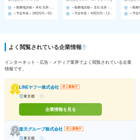
／年商21億円達成
チャー企業
500万円
＜勤務地詳細＞ 本社 住所：大阪府大阪市北区豊崎2-7-9 豊崎いずみビル4F 受動喫煙対策：屋内全面禁煙 変更の範囲：会社の定める事業所
＜勤務地詳細＞ 支社 住所：大阪府大阪市中央区北浜2-6-26 大阪グリーンビル8階 受動喫煙対策：屋内全面禁煙 変更の範囲：会社の定める事業所（リモートワーク含む）
＜予定年収＞ 380万円～500万円 ＜賃金形態＞ 月給制 ＜賃金内訳＞ 月額（基本給）：211,000円～340,000円 固定残業手当/月：47,000円～77,000円（固定残業時間30時間0分/月） 超過した時間外労働の残業手当は追加支給 ＜月給＞ 258,000円～417,000円（一律手当を含む） ＜昇給有無＞ 有 ＜残業手当＞ 有 ＜給与補足＞ ・賞与：年2回 ・昇給：年2回 賃金はあくまでも目安の金額であり、選考を通じて上下する可能性があります。 月給(月額)は固定手当を含めた表記です。
＜予定年収＞ 900万円～1,300万円 ＜賃金形態＞ 月給制 ＜賃金内訳＞ 月額（基本給）：750,000円～1,080,000円 ＜月給＞ 750,000円～1,080,000円 ＜昇給有無＞ 有 ＜残業手当＞ 有 賃金はあくまでも目安の金額であり、選考を通じて上下する可能性があります。 月給(月額)は固定手当を含めた表記です。
よく閲覧されている企業情報
インターネット・広告・メディア業界でよく閲覧されている企業
情報です。
LINEヤフー株式会社
求人募集中
東京都
-
企業情報を見る
楽天グループ株式会社
求人募集中
東京都
-