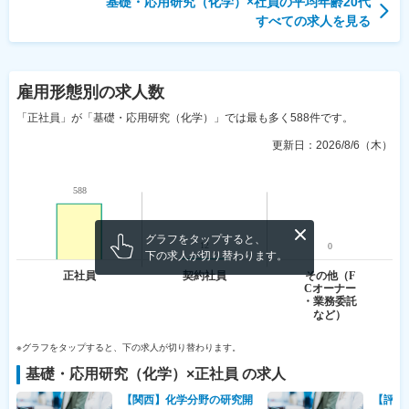
基礎・応用研究（化学）
×社員の平均年齢
20代
すべての求人を見る
雇用形態
別の求人数
「正社員」が「基礎・応用研究（化学）」では最も多く588件です。
更新日：
2026/8/6（木）
グラフをタップすると、
下の求人が切り替わります。
※グラフをタップすると、下の求人が切り替わります。
基礎・応用研究（化学）
×
正社員
の求人
【関西】化学分野の研究開
【評価