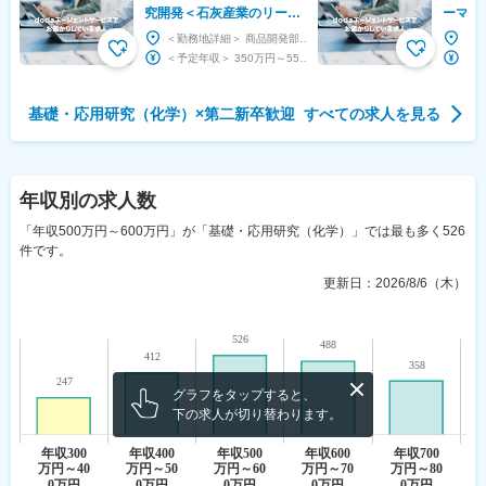
究開発＜石灰産業のリーデ
ーマ案
ィングカンパニー等＞◇残
レック
＜勤務地詳細＞ 商品開発部・品質保証部 住所：岐阜県大垣市赤坂町4232 受動喫煙対策：屋内...
業ほぼ無し/転勤無し
＜予定年収＞ 350万円～550万円 ＜賃金形態＞ 月給制 ＜賃金内訳＞ 月額（基本給）：...
基礎・応用研究（化学）
×
第二新卒歓迎
すべての求人を見る
年収
別の求人数
「年収500万円～600万円」が「基礎・応用研究（化学）」では最も多く526
件です。
更新日：
2026/8/6（木）
グラフをタップすると、
下の求人が切り替わります。