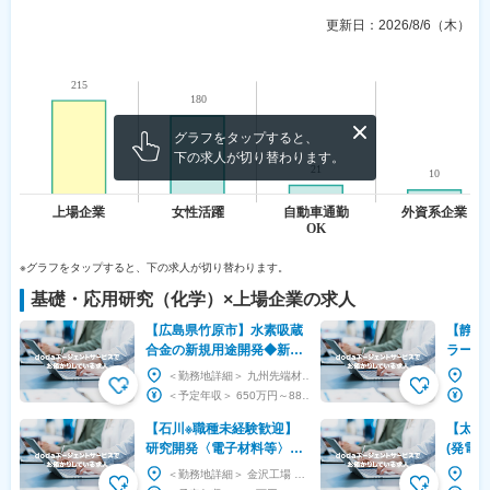
更新日：
2026/8/6（木）
グラフをタップすると、
下の求人が切り替わります。
※グラフをタップすると、下の求人が切り替わります。
基礎・応用研究（化学）
×
上場企業
の求人
【広島県竹原市】水素吸蔵
【静岡
合金の新規用途開発◆新し
ラーデ
いことにチャレンジできる
証プラ
＜勤務地詳細＞ 九州先端材料開発センター 住所：広島県竹原市塩町1-5-1 受動喫煙対策：敷...
仕事※319
日・土
＜予定年収＞ 650万円～880万円 ＜賃金形態＞ 月給制 ＜賃金内訳＞ 月額（基本給）：...
【石川※職種未経験歓迎】
【太陽
研究開発〈電子材料等〉◆
(発電
東証プライム上場／家族・
成及び
＜勤務地詳細＞ 金沢工場 住所：石川県白山市松本町1600-1 勤務地最寄駅：JR線／松任駅...
住宅手当有／フレックス制
レックス