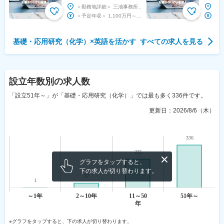
営企画部直轄◆プライム◆
ックコ
＜勤務地詳細＞ 三池事務所 住所：福岡県大牟田市浅牟田町3-1 勤務地最寄駅：西鉄天神大牟田...
在宅フレックス有※330
発等◇
＜予定年収＞ 1,100万円～1,300万円 ＜賃金形態＞ 月給制 ＜賃金内訳＞ 月額（基...
基礎・応用研究（化学）
×
英語を活かす
すべての求人を見る
設立年数
別の求人数
「設立51年～」が「基礎・応用研究（化学）」では最も多く336件です。
更新日：
2026/8/6（木）
グラフをタップすると、
下の求人が切り替わります。
※グラフをタップすると、下の求人が切り替わります。