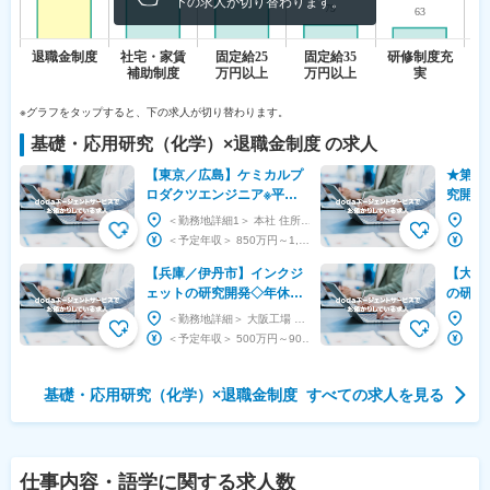
下の求人が切り替わります。
※グラフをタップすると、下の求人が切り替わります。
基礎・応用研究（化学）
×
退職金制度
の求人
【東京／広島】ケミカルプ
★第二
ロダクツエンジニア※平均
究開発
年収1,671万円／半導体製
錆塗装
＜勤務地詳細1＞ 本社 住所：東京都大田区大森北2-13-11 勤務地最寄駅：JR京浜東北線...
造装置トップシェア
ライム
＜予定年収＞ 850万円～1,800万円 ＜賃金形態＞ 月給制 ＜賃金内訳＞ 月額（基本給...
【兵庫／伊丹市】インクジ
【大阪
ェットの研究開発◇年休
の研究
127日／残業20h／プライム
と取引
＜勤務地詳細＞ 大阪工場 住所：兵庫県伊丹市北河原4-1-12 勤務地最寄駅：JR福知山線／...
上場／世界第3位の売上
料メー
＜予定年収＞ 500万円～900万円 ＜賃金形態＞ 月給制 特記事項なし ＜賃金内訳＞ 月...
基礎・応用研究（化学）
×
退職金制度
すべての求人を見る
仕事内容・語学
に関する求人数