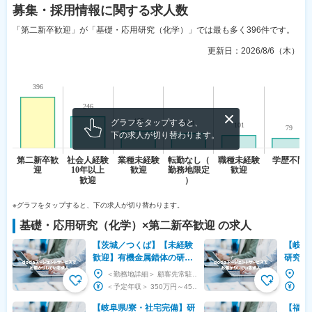
募集・採用情報
に関する求人数
「第二新卒歓迎」が「基礎・応用研究（化学）」では最も多く396件です。
更新日：
2026/8/6（木）
グラフをタップすると、
下の求人が切り替わります。
※グラフをタップすると、下の求人が切り替わります。
基礎・応用研究（化学）
×
第二新卒歓迎
の求人
【茨城／つくば】【未経験
【岐阜
歓迎】有機金属錯体の研究
研究開
開発業務
ディン
＜勤務地詳細＞ 顧客先常駐（茨城） 住所：茨城県 受動喫煙対策：屋内全面禁煙 変更の範囲：会...
寮・社
＜予定年収＞ 350万円～450万円 ＜賃金形態＞ 月給制 ＜賃金内訳＞ 月額（基本給）：...
し
【岐阜県/寮・社宅完備】研
【福岡