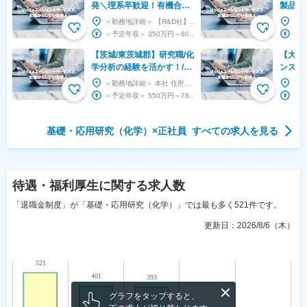
発＼理系卒歓迎！有機合成
製品や
経験活かす／正社員＊残業
プライ
＜勤務地詳細＞ 【R&D社】クライアント先（関西） 住所：大阪府、京都府、兵庫県、滋賀県、奈良...
5.4ｈ＊キャリア支援◎
クス有＃
＜予定年収＞ 350万円～600万円 ＜賃金形態＞ 月給制 ＜賃金内訳＞ 月額（基本給）：...
【茨城/東茨城郡】研究職/化
【大阪
学分析の経験を活かす！/放
ンスタ
射性廃棄物の研究/年休126
リング
＜勤務地詳細＞ 本社 住所：茨城県東茨城郡大洗町成田町2163 受動喫煙対策：屋内全面禁煙 ...
日/マイカー通勤可
日祝休
＜予定年収＞ 550万円～780万円 ＜賃金形態＞ 月給制 ＜賃金内訳＞ 月額（基本給）：...
基礎・応用研究（化学）
×
正社員
すべての求人を見る
待遇・福利厚生
に関する求人数
「退職金制度」が「基礎・応用研究（化学）」では最も多く521件です。
更新日：
2026/8/6（木）
グラフをタップすると、