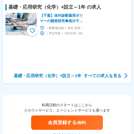
基礎・応用研究（化学）
×設立
～1年
の求人
【千葉】体外診断薬用ポリ
マーの開発研究◆高分子の
知見を活かせる／ベンチャ
＜勤務地詳細＞ 本社 住所：千葉県柏市柏の葉5-4-6 東葛テクノプラザ601号室 受動喫煙対...
ー企業で裁量大
＜予定年収＞ 500万円～800万円 ＜賃金形態＞ 月給制 ＜賃金内訳＞ 月額（基本給）：...
基礎・応用研究（化学）
×設立
～1年
すべての求人を見る
転職活動のスタートはここから
スカウトサービス、エージェントサービスも選べます
会員登録する
(無料)