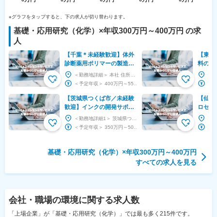
※グラフをタップすると、下の求人が切り替わります。
基礎・応用研究（化学）
×
年収300万円～400万円
の求
人
【千葉＊未経験歓迎】体外
【東京
診断薬用ポリマーの製造開
料の界
発◆高分子の知見を活かせ
環境・
＜勤務地詳細＞ 本社 住所：千葉県柏市柏の葉5-4-6 東葛テクノプラザ601号室 受動喫煙対...
る／ベンチャー企業で裁量
コーン
＜予定年収＞ 400万円～550万円 ＜賃金形態＞ 月給制 ＜賃金内訳＞ 月額（基本給）：...
大
【茨城県つくば市／未経験
【仙台
歓迎】インクの開発サポー
ロセス
ト・分析／正社員／土日祝
源の技
＜勤務地詳細1＞ 茨城県つくば市 住所：茨城県つくば市 受動喫煙対策：屋内全面禁煙 ＜勤務地...
休み／年休120日
スター
＜予定年収＞ 350万円～500万円 ＜賃金形態＞ 月給制 ＜賃金内訳＞ 月額（基本給）：...
み
基礎・応用研究（化学）×年収300万円～400万円
すべての求人を見る
会社・職場の環境
に関する求人数
「上場企業」が「基礎・応用研究（化学）」では最も多く215件です。