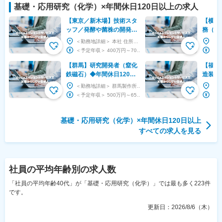
基礎・応用研究（化学）
×
年間休日120日以上
の求人
【東京／新木場】技術スタ
【横浜
ッフ／発酵や菌株の開発◆
務（環
年間休日130日／東大発ス
野）◆
＜勤務地詳細＞ 本社 住所：東京都江東区新木場2-3-8 受動喫煙対策：屋内全面禁煙 変更の...
タートアップ
ソリュ
＜予定年収＞ 400万円～700万円 ＜賃金形態＞ 月給制 ＜賃金内訳＞ 月額（基本給）：...
◆
【群馬】研究開発者（窒化
【福岡
鉄磁石）◆年間休日120日※
造装置
安定した顧客基盤を持つ歴
術の開
＜勤務地詳細＞ 群馬製作所 住所：群馬県伊勢崎市戸谷塚町1069-1 受動喫煙対策：屋内全面...
史あるグローバルメーカー
ライム
＜予定年収＞ 500万円～650万円 ＜賃金形態＞ 月給制 ■特記事項なし ＜賃金内訳＞ ...
基礎・応用研究（化学）
×
年間休日120日以上
すべての求人を見る
社員の平均年齢
別の求人数
「社員の平均年齢40代」が「基礎・応用研究（化学）」では最も多く223件
です。
更新日：
2026/8/6（木）