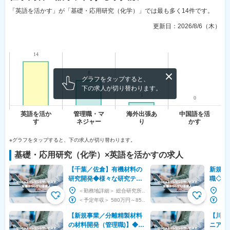
「英語を活かす」が「基礎・応用研究（化学）」では最も多く14件です。
更新日：
2026/8/6（木）
グラフをタップすると、
下の求人が切り替わります。
※グラフをタップすると、下の求人が切り替わります。
基礎・応用研究（化学）
×
英語を活かす
の求人
【千葉／佐倉】有機材料の
新規事
研究開発◆様々な研究テー
職◇セ
マに挑戦／グローバル展開
離精製
＜勤務地詳細＞ 総合研究所 住所：千葉県佐倉市坂戸631 勤務地最寄駅：JR線／佐倉駅 受動...
◎年休126日・フレックス
＃330
＜予定年収＞ 580万円～850万円 ＜賃金形態＞ 月給制 ＜賃金内訳＞ 月額（基本給）：...
【新規事業／分離精製材料
【川崎
の材料開発（管理職)】◆経
ニア◇