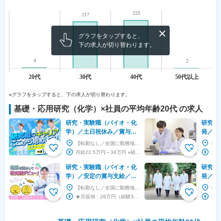
グラフをタップすると、
下の求人が切り替わります。
※グラフをタップすると、下の求人が切り替わります。
基礎・応用研究（化学）
×社員の平均年齢
20代
の求人
研究・実験職（バイオ・化
研究実
学）／土日祝休み／賞与2
発／品
回／転居なし
【転勤なし／全国に勤務地あり：希望エリアを考慮／U・Iターン支援あり】 ◎東京、神奈川、名古屋...
月給22.5万円～34万円 ※経験、スキル、転居の有無などを考慮し決定 【実務経験3年以上の...
研究・実験職（バイオ・化
研究実
学）／安定の賞与支給／転
発／品
居なし
【転勤なし／全国に勤務地あり：希望エリアを考慮】 ◎東京、神奈川、名古屋、大阪、福岡で積極採用...
★月収例：28万円（経験3年）★ 月給22.5万円～34万円 ※経験、スキル、転居の有無など...