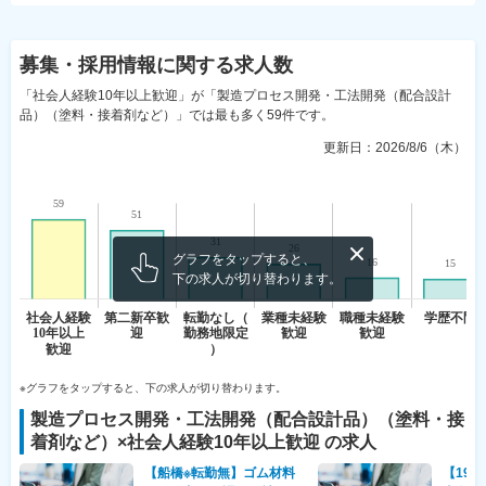
募集・採用情報
に関する求人数
「社会人経験10年以上歓迎」が「製造プロセス開発・工法開発（配合設計
品）（塗料・接着剤など）」では最も多く59件です。
更新日：
2026/8/6（木）
グラフをタップすると、
下の求人が切り替わります。
※グラフをタップすると、下の求人が切り替わります。
製造プロセス開発・工法開発（配合設計品）（塗料・接
着剤など）
×
社会人経験10年以上歓迎
の求人
【船橋※転勤無】ゴム材料
【19