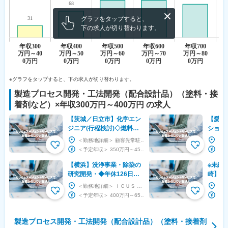
グラフをタップすると、
下の求人が切り替わります。
※グラフをタップすると、下の求人が切り替わります。
製造プロセス開発・工法開発（配合設計品）（塗料・接
着剤など）
×
年収300万円～400万円
の求人
【茨城／日立市】化学エン
【愛知
ジニア(行程検討)◇燃料サ
ション
イクル事業関連／技術者と
発）◆
＜勤務地詳細＞ 顧客先常駐（茨城） 住所：茨城県 受動喫煙対策：屋内全面禁煙 変更の範囲：会...
して市場価値アップ◇
学発泡
＜予定年収＞ 350万円～450万円 ＜賃金形態＞ 月給制 ＜賃金内訳＞ 月額（基本給）：...
【横浜】洗浄事業・除染の
※未経
研究開発・◆年休126日／
崎】蒸
社宅制度・手当など福利厚
セス設
＜勤務地詳細＞ ＩＣＵＳ 化学事務室 住所：神奈川県横浜市神奈川区新浦島町1-1-32 アクア...
生◎／電力インフラを支え
120
＜予定年収＞ 400万円～650万円 ＜賃金形態＞ 月給制 ＜賃金内訳＞ 月額（基本給）：...
る
請負
製造プロセス開発・工法開発（配合設計品）（塗料・接着剤