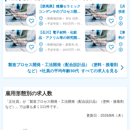
【群馬県】積層セラミック
【兵庫
コンデンサのプロセス開発
技術・
～太陽誘電G／電子部品の
イム上
＜勤務地詳細＞ 本社 住所：群馬県藤岡市本動堂927-1 勤務地最寄駅：ＪＲ高崎線／倉賀野駅...
微細化に貢献／年休123日
ー／福
＜予定年収＞ 550万円～700万円 ＜賃金形態＞ 月給制 ＜賃金内訳＞ 月額（基本給）：...
～
【石川】電子材料・化粧
【東京
品・アクリル等の研究開発
料の界
◇化学品・医薬品の研究経
環境・
＜勤務地詳細＞ 顧客先 住所：石川県白山市 受動喫煙対策：屋内全面禁煙 変更の範囲：会社の定...
験を活かしてスキルアップ
コーン
＜予定年収＞ 400万円～550万円 ＜賃金形態＞ 月給制 ＜賃金内訳＞ 月額（基本給）：...
製造プロセス開発・工法開発（配合設計品）（塗料・接着剤
など）
×社員の平均年齢
30代
すべての求人を見る
雇用形態
別の求人数
「正社員」が「製造プロセス開発・工法開発（配合設計品）（塗料・接着剤
など）」では最も多く111件です。
更新日：
2026/8/6（木）