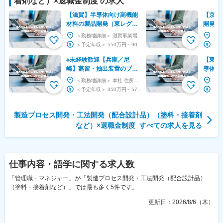
着剤など）
×
退職金制度
の求人
【滋賀】半導体向け高機能
【京都
材料の製品開発（東レグル
開発◇
ープ）／次世代半導体を支
OK◎
＜勤務地詳細＞ 滋賀事業場 住所：滋賀県大津市園山1-1-1 勤務地最寄駅：JR東海道本線／...
える／グローバル顧客対応
貫対応
＜予定年収＞ 550万円～900万円 ＜賃金形態＞ 月給制 補足事項なし ＜賃金内訳＞ 月...
有
※未経験歓迎【兵庫／尼
【東海
崎】蒸留・抽出装置のプロ
導体用
セス設計兼技術営業◇年休
解析◆
＜勤務地詳細＞ 本社 住所：兵庫県尼崎市南七松町2-9-7 勤務地最寄駅：JR東海道本線／立...
120日／営業から開発まで
126
＜予定年収＞ 350万円～575万円 ＜賃金形態＞ 月給制 ＜賃金内訳＞ 月額（基本給）：...
請負
製造プロセス開発・工法開発（配合設計品）（塗料・接着剤
など）
×
退職金制度
すべての求人を見る
仕事内容・語学
に関する求人数
「管理職・マネジャー」が「製造プロセス開発・工法開発（配合設計品）
（塗料・接着剤など）」では最も多く5件です。
更新日：
2026/8/6（木）