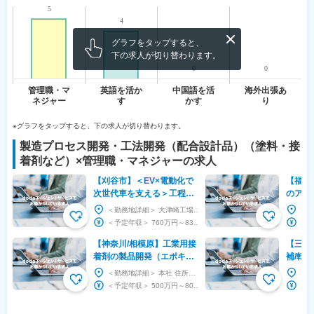
グラフをタップすると、
下の求人が切り替わります。
※グラフをタップすると、下の求人が切り替わります。
製造プロセス開発・工法開発（配合設計品）（塗料・接
着剤など）
×
管理職・マネジャー
の求人
【刈谷市】＜EV×電動化で
【福島
次世代車を支える＞工程設
のアプ
計・生産技術課長/年休121
ニア※
＜勤務地詳細＞ 大津崎工場 住所：愛知県刈谷市小垣江町大津崎1-42 勤務地最寄駅：名鉄線／...
日/転勤なし/面接1回
世界ト
＜予定年収＞ 760万円～830万円 ＜賃金形態＞ 月給制 ＜賃金内訳＞ 月額（基本給）：...
【神奈川/相模原】工業用接
【三重
着剤の製品開発（エポキ
補/転
シ・アクリル樹脂）◇少数
可能
＜勤務地詳細＞ 本社 住所：神奈川県相模原市中央区南橋本3-9-3 勤務地最寄駅：JR横浜線...
精鋭組織◇年間休日125日
＜予定年収＞ 500万円～800万円 ＜賃金形態＞ 年俸制 ＜賃金内訳＞ 年額（基本給）：...