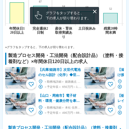
グラフをタップすると、
下の求人が切り替わります。
※グラフをタップすると、下の求人が切り替わります。
製造プロセス開発・工法開発（配合設計品）（塗料・接
着剤など）
×
年間休日120日以上
の求人
【兵庫/姫路市】次世代電池
【滋賀
のセル設計（化学）◆世界
け接着
最高スペックの車載バッテ
性◎半
＜勤務地詳細＞ 姫路拠点 住所：兵庫県姫路市飾磨区妻鹿日田町1番6号 勤務地最寄駅：山陽電鉄...
リー／業界TOP級メーカー
大◇在
＜予定年収＞ 650万円～1,000万円 ＜賃金形態＞ 月給制 ＜賃金内訳＞ 月額（基本給...
【山口・周南市】電子材
【栃木
料・環境・健康分野を牽
レイ向
引。未来をつくるプロセス
※東証
＜勤務地詳細＞ 本社 住所：山口県周南市御影町1-1 受動喫煙対策：その他（■原則禁煙（分煙...
開発エンジニア／年休122
アクセ
＜予定年収＞ 490万円～880万円 ＜賃金形態＞ 月給制 特記事項なし ＜賃金内訳＞ 月...
日
製造プロセス開発・工法開発（配合設計品）（塗料・接着剤