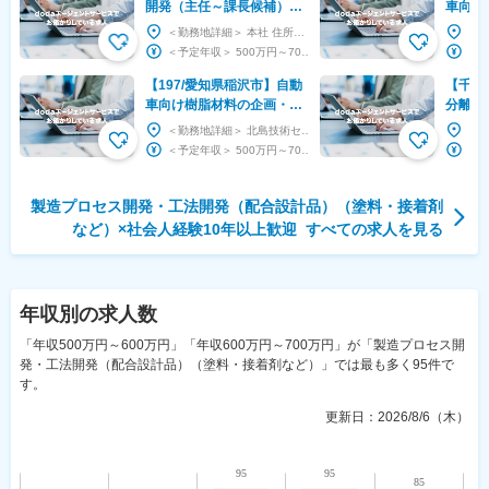
開発（主任～課長候補）◇
車向け
精密部品向けゴム製品◇残
発・設
＜勤務地詳細＞ 本社 住所：千葉県船橋市習志野4-15-3 勤務地最寄駅：新京成電鉄線／習志...
業10h以内◇業績右肩上が
プライ
＜予定年収＞ 500万円～700万円 ＜賃金形態＞ 月給制 補足事項なし ＜賃金内訳＞ 月...
り
【197/愛知県稲沢市】自動
【千葉
車向け樹脂材料の企画・開
分離・
発・設計業務（技術室）◆
導体材
＜勤務地詳細＞ 北島技術センター 住所：愛知県稲沢市北島町西の町30番地 勤務地最寄駅：JR...
プライム上場／トヨタG
備や研
＜予定年収＞ 500万円～700万円 ＜賃金形態＞ 日給月給制 ＜賃金内訳＞ 月額（基本給...
製造プロセス開発・工法開発（配合設計品）（塗料・接着剤
など）
×
社会人経験10年以上歓迎
すべての求人を見る
年収
別の求人数
「年収500万円～600万円」「年収600万円～700万円」が「製造プロセス開
発・工法開発（配合設計品）（塗料・接着剤など）」では最も多く95件で
す。
更新日：
2026/8/6（木）