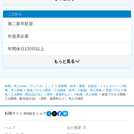
こだわり
第二新卒歓迎
外資系企業
年間休日120日以上
もっと見る
転職・求人doda（デューダ）トップ
技術職（化学・素材・化粧品・トイレタリー）の転
職・求人情報
製造プロセス開発・工法開発（化学）の転職・求人情報
製造プロセス開
発・工法開発（配合設計品）（塗料・接着剤など）の転職・求人情報
製造プロセス開発・
工法開発（配合設計品）（塗料・接着剤など）
求人の傾向
転職サイト dodaをシェア
ヘルプ
会社概要