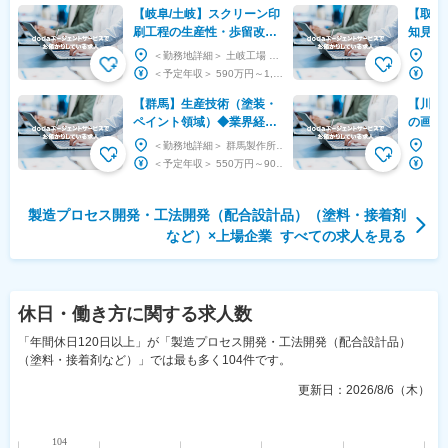
【岐阜/土岐】スクリーン印
【取手
刷工程の生産性・歩留改善
知見を
◆東証プライム上場/トップ
写真方
＜勤務地詳細＞ 土岐工場 住所：岐阜県土岐市鶴里町柿野広畑2322番地3 勤務地最寄駅：JR...
シェア製品有◆
ンター
＜予定年収＞ 590万円～1,280万円 ＜賃金形態＞ 日給月給制 日給月給制 ＜賃金内訳...
開発
【群馬】生産技術（塗装・
【川崎
ペイント領域）◆業界経験
の画像
不問／寮社宅完備・UIター
イム上
＜勤務地詳細＞ 群馬製作所 住所：群馬県太田市スバル町1-1 勤務地最寄駅：東武伊勢崎線／太...
ン歓迎
技術で
＜予定年収＞ 550万円～900万円 ＜賃金形態＞ 月給制 補足事項なし ＜賃金内訳＞ 月...
製造プロセス開発・工法開発（配合設計品）（塗料・接着剤
など）
×
上場企業
すべての求人を見る
休日・働き方
に関する求人数
「年間休日120日以上」が「製造プロセス開発・工法開発（配合設計品）
（塗料・接着剤など）」では最も多く104件です。
更新日：
2026/8/6（木）