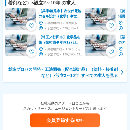
着剤など）
×設立
2～10年
の求人
【兵庫/姫路市】次世代電池
【徳島
のセル設計（化学）◆世界
活用に
最高スペックの車載バッテ
化・D
＜勤務地詳細＞ 姫路拠点 住所：兵庫県姫路市飾磨区妻鹿日田町1番6号 勤務地最寄駅：山陽電鉄...
リー／業界TOP級メーカー
メーカ
＜予定年収＞ 650万円～1,000万円 ＜賃金形態＞ 月給制 ＜賃金内訳＞ 月額（基本給...
【埼玉／行田市】化学品を
【福島
扱う技術職◆年休127日◆
のアプ
完全週休2日／福利厚生充
ニア※
＜勤務地詳細＞ ANPケミカルズ株式会社 住所：埼玉県行田市富士見町1-16-1 勤務地最寄...
実◎有給休暇取得率80％
世界ト
＜予定年収＞ 350万円～550万円 ＜賃金形態＞ 月給制 ＜賃金内訳＞ 月額（基本給）：...
製造プロセス開発・工法開発（配合設計品）（塗料・接着剤
など）
×設立
2～10年
すべての求人を見る
転職活動のスタートはここから
スカウトサービス、エージェントサービスも選べます
会員登録する
(無料)