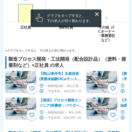
グラフをタップすると、
下の求人が切り替わります。
※グラフをタップすると、下の求人が切り替わります。
製造プロセス開発・工法開発（配合設計品）（塗料・接
着剤など）
×
正社員
の求人
【岡山/美作市】生産技術
【静岡
(実務未経験OK)※サンスタ
（半導
ーグループ ※業界トップ
品）◆
＜勤務地詳細＞ 岡山工場 住所：岡山県美作市久賀字大向４６８－１２（大向工業団地） 受動喫...
クラス/年間休日120日
レック
＜予定年収＞ 450万円～700万円 ＜賃金形態＞ 月給制 ＜賃金内訳＞ 月額（基本給）：...
場
【清須】プロセス開発エン
【大阪
ジニア(研磨材：パウダー、
油脂）
スラリー）※東証プライム/
声を反
＜勤務地詳細1＞ 本社 住所：愛知県清須市西枇杷島町地領2-1-1 勤務地最寄駅：JR東海道...
年休127日
最大級
＜予定年収＞ 450万円～690万円 ＜賃金形態＞ 月給制 ＜賃金内訳＞ 月額（基本給）：...