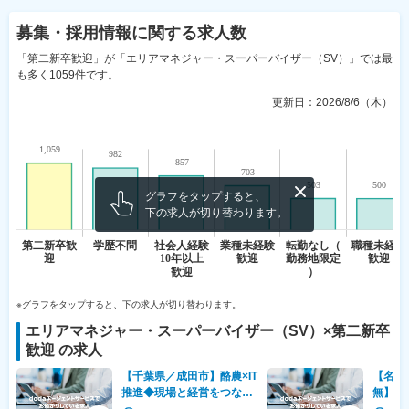
募集・採用情報
に関する求人数
「第二新卒歓迎」が「エリアマネジャー・スーパーバイザー（SV）」では最
も多く1059件です。
更新日：
2026/8/6（木）
グラフをタップすると、
下の求人が切り替わります。
※グラフをタップすると、下の求人が切り替わります。
エリアマネジャー・スーパーバイザー（SV）
×
第二新卒
歓迎
の求人
【千葉県／成田市】酪農×IT
【名古
推進◆現場と経営をつなぐ
無】未