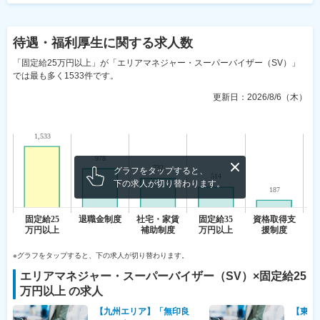
待遇・福利厚生
に関する求人数
「固定給25万円以上」が「エリアマネジャー・スーパーバイザー（SV）」
では最も多く1533件です。
更新日：
2026/8/6（木）
グラフをタップすると、
下の求人が切り替わります。
※グラフをタップすると、下の求人が切り替わります。
エリアマネジャー・スーパーバイザー（SV）
×
固定給25
万円以上
の求人
【九州エリア】「無印良
【東北