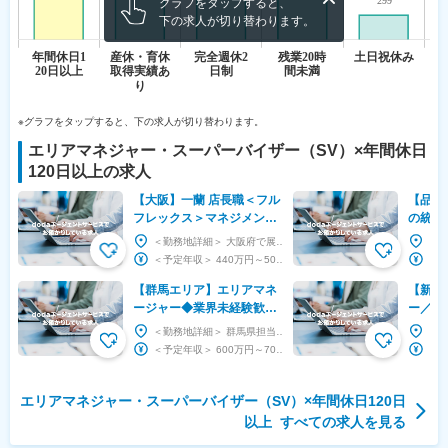
グラフをタップすると、
下の求人が切り替わります。
※グラフをタップすると、下の求人が切り替わります。
エリアマネジャー・スーパーバイザー（SV）
×
年間休日
120日以上
の求人
【大阪】一蘭 店長職＜フル
【品川
フレックス＞マネジメント
の統括
と経営に集中できる環境/年
躍！年
＜勤務地詳細＞ 大阪府で展開する一蘭各店舗 住所：大阪府の既存店舗いずれかへの配属です。 受...
休125日
手当有
＜予定年収＞ 440万円～500万円 ＜賃金形態＞ 月給制 特記事項なし ＜賃金内訳＞ 月...
【群馬エリア】エリアマネ
【新宿
ージャー◆業界未経験歓
ー／精
迎！◇医療・介護施設◇複
数クリ
＜勤務地詳細＞ 群馬県担当 住所：群馬県 受動喫煙対策：屋内全面禁煙 変更の範囲：会社の定め...
数施設の運営管理・数値改
系スタ
＜予定年収＞ 600万円～700万円 ＜賃金形態＞ 年俸制 ＜賃金内訳＞ 年額（基本給）：...
善◇
躍！
エリアマネジャー・スーパーバイザー（SV）
×
年間休日120日
以上
すべての求人を見る