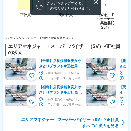
グラフをタップすると、
下の求人が切り替わります。
※グラフをタップすると、下の求人が切り替わります。
エリアマネジャー・スーパーバイザー（SV）
×
正社員
の求人
【千葉】店長候補◆炭火や
【栃木
きとりブランド◆正社員/充
きとり
実の研修制度◆スタンダー
実の研
＜勤務地詳細1＞ 千葉／備長扇屋 住所：千葉県 受動喫煙対策：敷地内全面禁煙 ＜勤務地詳細2...
ド上場G
ド上場
＜予定年収＞ 350万円～400万円 ＜賃金形態＞ 月給制 補足事項なし ＜賃金内訳＞ 月...
【福島】店長候補◆炭火や
【岡山
きとりブランド◆正社員/充
オープ
実の研修制度◆スタンダー
長候補
＜勤務地詳細＞ 福島／やきとりの扇屋（各店舗） 住所：福島県 受動喫煙対策：敷地内全面禁煙 ...
ド上場G
ープ◇
＜予定年収＞ 350万円～400万円 ＜賃金形態＞ 月給制 補足事項なし ＜賃金内訳＞ 月...
～
エリアマネジャー・スーパーバイザー（SV）
×
正社員
すべての求人を見る