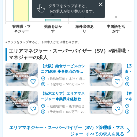
グラフをタップすると、
下の求人が切り替わります。
※グラフをタップすると、下の求人が切り替わります。
エリアマネジャー・スーパーバイザー（SV）
×
管理職・
マネジャー
の求人
【大阪】給食サービスのシ
【広島
ニアMGR ◆各拠点の管理
食・実
／関西圏で高シェア／キャ
ジャー
＜勤務地詳細＞ 本社 住所：大阪府茨木市学園南町7-5 受動喫煙対策：敷地内全面禁煙 変更の...
リアアップ〇／老舗企業
ックス
＜予定年収＞ 500万円～650万円 ＜賃金形態＞ 月給制 ＜賃金内訳＞ 月額（基本給）：...
【栃木エリア】エリアマネ
【神戸
ージャー◆業界未経験歓
マネー
迎！◇医療・介護施設◇複
般・ス
＜勤務地詳細＞ 栃木県担当 住所：栃木県 受動喫煙対策：屋内全面禁煙 変更の範囲：会社の定め...
数施設の運営管理・数値改
足向上
＜予定年収＞ 600万円～700万円 ＜賃金形態＞ 年俸制 ＜賃金内訳＞ 年額（基本給）：...
善◇
エリアマネジャー・スーパーバイザー（SV）
×
管理職・マネ
ジャー
すべての求人を見る