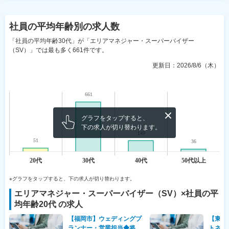
社員の平均年齢
別の求人数
「社員の平均年齢30代」が「エリアマネジャー・スーパーバイザー
（SV）」では最も多く661件です。
更新日：
2026/8/6（木）
グラフをタップすると、
下の求人が切り替わります。
※グラフをタップすると、下の求人が切り替わります。
エリアマネジャー・スーパーバイザー（SV）
×社員の平
均年齢
20代
の求人
【福岡市】ウェディングプ
【東京
ランナー・営業担当◆将来
トネス