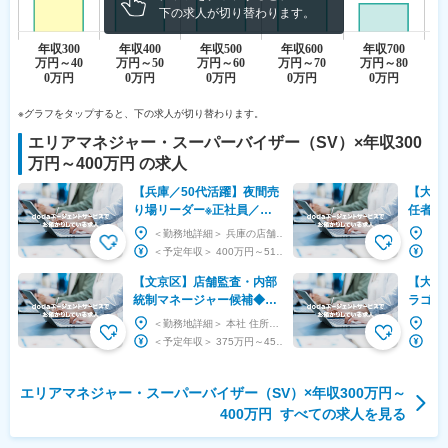
下の求人が切り替わります。
※グラフをタップすると、下の求人が切り替わります。
エリアマネジャー・スーパーバイザー（SV）
×
年収300
万円～400万円
の求人
【兵庫／50代活躍】夜間売
【大阪
り場リーダー※正社員／残
任者候
業約10h・年休161日／長期
れ・価
＜勤務地詳細＞ 兵庫の店舗 住所：兵庫県 受動喫煙対策：屋内全面禁煙 変更の範囲：会社の定め...
的にキャリアアップ◎
現場主
＜予定年収＞ 400万円～510万円 ＜賃金形態＞ 月給制 ＜賃金内訳＞ 月額（基本給）：...
【文京区】店舗監査・内部
【大阪
統制マネージャー候補◆同
ラゴン
人誌・イラスト・サブカル
フ＜店
＜勤務地詳細＞ 本社 住所：東京都文京区湯島3-39-10 上野THビル6F 受動喫煙対策：屋...
チャー領域における業界大
かして
＜予定年収＞ 375万円～450万円 ＜賃金形態＞ 月給制 ＜賃金内訳＞ 月額（基本給）：...
手
エリアマネジャー・スーパーバイザー（SV）×年収300万円～
400万円
すべての求人を見る