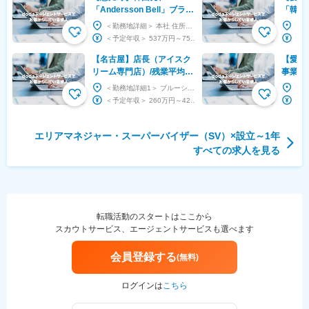
「Andersson Bell」ブラン
「韓丼」
ド営業担当／英語力を活か
業拡大
＜勤務地詳細＞ 本社 住所：東京都渋谷区恵比寿西1-24-1 受動喫煙対策：屋内全面禁煙 変...
せる！／年休131日
アップ
＜予定年収＞ 537万円～758万円 ＜賃金形態＞ 月給制 ＜賃金内訳＞ 月額（基本給）：...
【名古屋】店長（アイスク
【愛知
リーム専門店）/残業平均
事業部
30H/事業拡大で将来性◎/キ
業平均
＜勤務地詳細1＞ ブルーシール 名古屋駅エスカ店 住所：愛知県名古屋市中村区椿町6-9 エスカ...
ャリアアップ実現できる
性◎
＜予定年収＞ 260万円～420万円 ＜賃金形態＞ 月給制 ＜賃金内訳＞ 月額（基本給）：...
エリアマネジャー・スーパーバイザー（SV）
×設立
～1年
すべての求人を見る
転職活動のスタートはここから
スカウトサービス、エージェントサービスも選べます
会員登録する
(無料)
ログインは
こちら