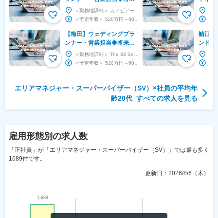
の管理職候補／年休121日
ャー／
＜勤務地詳細＞ カノビアーノ福岡 住所：福岡県福岡市中央区大名1-1-12 勤務地最寄駅：...
／年収520万～／
援・福
＜予定年収＞ 520万円～600万円 ＜賃金形態＞ 月給制 補足事項無し ＜賃金内訳＞ 月...
【梅田】ウェディングプラ
鯖江産
ンナー・営業担当◆将来の
ンド『
管理職候補／年休121日／
SV◆年
＜勤務地詳細＞ The 33 Sense of Wedding 住所：大阪府大阪市北区梅田2-...
年収520万～／
休／基
＜予定年収＞ 520万円～600万円 ＜賃金形態＞ 月給制 補足事項無し ＜賃金内訳＞ 月...
エリアマネジャー・スーパーバイザー（SV）
×社員の平均年
齢
20代
すべての求人を見る
雇用形態
別の求人数
「正社員」が「エリアマネジャー・スーパーバイザー（SV）」では最も多く
1689件です。
更新日：
2026/8/6（木）