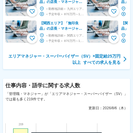
品」の店長・マネージャー
品」の
候補◆全社の成長をリード
候補◆
＜勤務地詳細＞ 九州エリアの各店舗 住所：福岡県・佐賀県・長崎県・熊本県・大分県・宮崎県・鹿児...
＜予定年収＞ 870万円～1,130万円 ＜賃金形態＞ 月給制 ＜賃金内訳＞ 月額（基本給...
【関西エリア】「無印良
【関東
品」の店長・マネージャー
品」の
候補◆全社の成長をリード
候補◆
＜勤務地詳細＞ 関西エリアの各店舗 住所：大阪府・京都府・滋賀県・兵庫県・奈良県・和歌山県 ...
＜予定年収＞ 870万円～1,130万円 ＜賃金形態＞ 月給制 ＜賃金内訳＞ 月額（基本給...
エリアマネジャー・スーパーバイザー（SV）
×
固定給25万円
以上
すべての求人を見る
仕事内容・語学
に関する求人数
「管理職・マネジャー」が「エリアマネジャー・スーパーバイザー（SV）」
では最も多く219件です。
更新日：
2026/8/6（木）