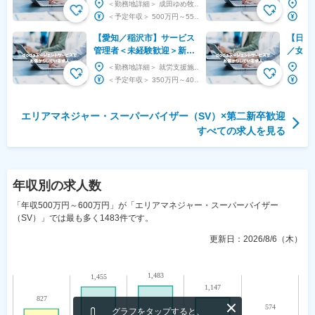
事業運営マネージャー／次
◆
＜勤務地詳細＞ 成田ゆめ牧場 住所：千葉県成田市名木730-3 勤務地最寄駅：JR成田線／滑...
期部長候補
＜予定年収＞ 500万円～550万円 ＜賃金形態＞ 月給制 ＜賃金内訳＞ 月額（基本給）：...
【愛知／稲沢市】サービス
【日本
管理者＜未経験歓迎＞新規
／女性
事業の立ち上げに携わる◎
応援◎
＜勤務地詳細＞ 就労支援施設（10月オープン予定） 住所：愛知県稲沢市 受動喫煙対策：屋内全...
残業無／転勤無／年休112
ービス
＜予定年収＞ 350万円～400万円 ＜賃金形態＞ 月給制 ＜賃金内訳＞ 月額（基本給）：...
日
エリアマネジャー・スーパーバイザー（SV）
×
第二新卒歓迎
すべての求人を見る
年収
別の求人数
「年収500万円～600万円」が「エリアマネジャー・スーパーバイザー
（SV）」では最も多く1483件です。
更新日：
2026/8/6（木）
グラフをタップすると、