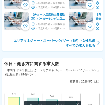
迎！◇医療・介護施設◇複
上の安
＜勤務地詳細＞ 栃木県担当 住所：栃木県 受動喫煙対策：屋内全面禁煙 変更の範囲：会社の定め...
数施設の運営管理・数値改
1,50
＜予定年収＞ 600万円～700万円 ＜賃金形態＞ 年俸制 ＜賃金内訳＞ 年額（基本給）：...
善◇
実
【チェーン店店長出身者歓
【岡山
迎】バーガーキングの店長
業90
候補※初任地考慮（全国転
業員1,
＜勤務地詳細＞ 全国各店舗 住所：東京都 神奈川県 千葉県 埼玉県 茨城県 大阪府 京都府 兵...
勤）／SV候補／シニア活躍
厚生・
＜予定年収＞ 504万円～550万円 ＜賃金形態＞ 月給制 ＜賃金内訳＞ 月額（基本給）：...
中
エリアマネジャー・スーパーバイザー（SV）
×
女性活躍
すべての求人を見る
休日・働き方
に関する求人数
「年間休日120日以上」が「エリアマネジャー・スーパーバイザー（SV）」
では最も多く876件です。
更新日：
2026/8/6（木）