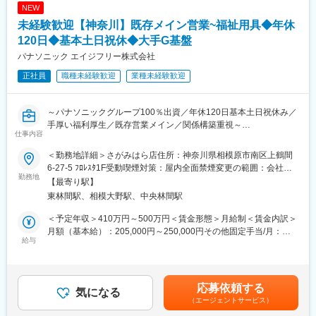
NEW
未経験歓迎【神奈川】既存メイン営業~福祉用具◆年休
120日◆基本土日祝休◆大手G基盤
パナソニック エイジフリー株式会社
正社員
職種未経験歓迎
業種未経験歓迎
～パナソニックグループ100％出資／年休120日基本土日祝休み／
手厚い福利厚生／既存営業メイン／関係構築重視～
仕事内容
同社にて介護用品（浴室用チェア／手すり／歩行車等）の提案営
業をお任せします。
＜勤務地詳細＞さがみはら店住所：神奈川県相模原市南区上鶴間
6-27-5 ﾌﾛﾚｽﾀ1F受動喫煙対策：屋内全面禁煙変更の範囲：会社の
■職務概要
勤務地
定める事業所
【最寄り駅】
担当エリアのケアマネジャーとの信頼関係を築きながら、介護を
東林間駅、相模大野駅、中央林間駅
必要とする方々の生活を支える提案営業です。
既存顧客の引き継ぎを起点に、新商品のご案内を通じて関係を深
＜予定年収＞410万円～500万円＜賃金形態＞月給制＜賃金内訳＞
め、日々の丁寧なコミュニケーションで信頼を獲得。ケアマネジ
月額（基本給）：205,000円～250,000円その他固定手当/月：
ャーからのご紹介を広げながら、自身の活動領域を拡大していき
給与
40,000円＜月給＞245,000円～290,000円＜昇給有無＞有＜残業手
ます。
当＞有＜給与補足＞■賞与：年2回（基本給3ヶ月分を想定）■給与
ケアマネジャーは要介護者にとって重要な相談役であり、その連
改定：年1回賃金はあくまでも目安の金額であり、選考を通じて上
携を通じて最適な商品・サービスを届けられることが、この仕事
下する可能性があります。月給(月額)は固定手当を含めた表記で
応募依頼する
の大きなやりがいです。単なる営業にとどまらず、地域の介護を
気になる
す。
（エージェントサービス）
支える社会貢献性の高い役割を担えます。