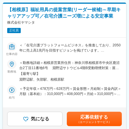
て相談にうかがいます
社内の力を借りれば即座に解決できます。また商品の受発注は事
て上下する可能性があります。月給(月額)は固定手当を含めた表記
2）生活状況の改善やお困りごとの解決のため、最適な福祉用具を
務スタッフがサポートします。
です。
【相模原】福祉用具の提案営業(リーダー候補)～早期キ
提案・選定します
ャリアアップ可／在宅介護ニーズ増による安定事業
3）商品を納品・設置し、説明と契約をおこないます
変更の範囲：会社の定める業務
※毎月依頼を多くいただいているため、飛び込みでの営業はありま
株式会社ヤマシタ
せん。
正社員
※また、顧客にじっくりと向き合っていただくためノルマもありま
せん。
＜「在宅介護プラットフォームビジネス」を推進しており、2050
■入社後の流れ：
年に売上高1兆円を目指すビジョンを掲げています。
入社後の半年程度
仕事内容
直近の目標として、2030年までに売上高を850億円に伸ばすこと
先輩社員のアシスタント業務に携わりながら、基本的な業務を習
を計画しています。＞
＜勤務地詳細＞相模原営業所住所：神奈川県相模原市中央区鹿沼
得します
台2丁目11番地6号 淵野辺サトウビル4階B受動喫煙対策：屋内
■業務内容：【変更の範囲：会社の定める業務】
勤務地
全面禁煙変更の範囲：会社の定める事業所（リモートワーク含
入社後半年～1年程度
【最寄り駅】
・居宅介護支援事業者等に福祉用具のレンタル・販売の営業
む）
すでに取引がある取引先を徐々に担当してきます（個人の習得度
淵野辺駅、矢部駅、相模原駅
・利用者に最適な用具の選定、納品、相談対応
により差異あり）
・商材は、介護ベッド関連用具、移動関連用具（車いす、歩行器
＜予定年収＞478万円～628万円＜賃金形態＞月給制＜賃金内訳＞
など）、入浴関連用品、排泄関連用品生活関連用品
月額（基本給）：310,000円～408,000円＜月給＞310,000円～
入社後2～3年程度
・住宅改修（手すりの設置など）のプランニング
給与
408,000円＜昇給有無＞有＜残業手当＞有＜給与補足＞※給与はス
業務に習熟すると依頼も増加。 その段階で後輩の指導に当たる立
キル・経験を考慮して決定します。■昇給：年1回（4月）■賞与：
場であるリーダ職へとキャリアアップしていきます
■詳細
年2回（6月、12月）※年収には10時間分の残業代含む賃金はあく
営業先はケアマネジャーとなり、ケアマネジャーからの紹介で一
までも目安の金額であり、選考を通じて上下する可能性がありま
入社後3年以降
応募依頼する
般ユーザー（個人の方々）への福祉用具の選定・相談を行いま
気になる
す。月給(月額)は固定手当を含めた表記です。
リーダー職として実績を積むと、4～5人程度の営業職を取りまと
（エージェントサービス）
す。
める主任職に。 そして、部署全体を管理する責任者である課長や
(1)個人の方々に最適な利用プランのご提案