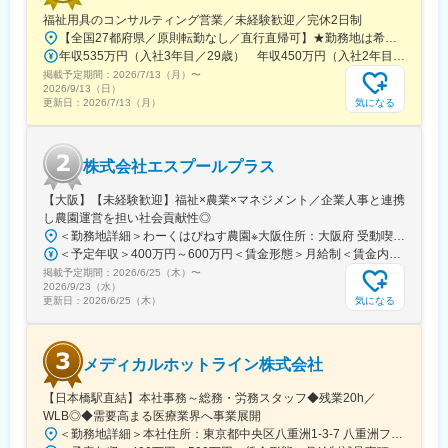
＜集合研修＞入社後は全国の同期入社者と5日間の集合研修
福祉用具のコンサルティング営業／未経験歓迎／完休2日制
＜ひとり立ちガイドブック＞成長支援プログラムで、所長や先輩
【全国27都府県／原則転勤なし／直行直帰可】★勤務地は希望を考慮★拠点により車通勤OK※充足状況により、ご希望の勤務地での募集が終了している場合があります。※転居を伴う転勤の有無は、半年ごとに希望を伺い、選択いただけます。■東北■・宮城県（仙台市）■関東■・東京都（東京23区など）・神奈川県（横浜市など）・埼玉県（さいたま市など）・千葉県（千葉市など）・茨城県（水戸市）・栃木県（宇都宮市／足利市）・群馬県（前橋市）■東海■・愛知県（名古屋市／豊田市／豊橋市／小牧市）・静岡県（静岡市／浜松市／沼津市／焼津市／富士市）・岐阜県（岐阜市）・三重県（四日市市）■信越・北陸■・長野県（長野市）・山梨県（甲府市）・石川県（金沢市）・富山県（富山市）・福井県（福井市）■関西■・大阪府・兵庫県（神戸市／尼崎市／姫路市）・京都府（京都市）・奈良県（奈良市／天理市）・滋賀県（大津市／彦根市）・和歌山県（和歌山市／田辺市）■中国■・広島県（広島市）・岡山県（岡山市）■四国■・香川県（高松市）■九州■・福岡県（福岡市）
と密なコミュニケーションを行いながら段階を踏んでスキルUP
年収535万円（入社3年目／29歳） 年収450万円（入社2年目／26歳）
＜OJT＞所長や先輩だけではなく、本部スタッフによる定期面談
掲載予定期間：
など入社後もしっかりフォロー
2026/7/13（月）
〜
2026/9/13（日）
気になる
更新日：
2026/7/13（月）
■評価制度
各グレードごとにスキル項目を設定。売上目標の達成率だけでは
なくプロセスも評価。顧客への向き合い方や提案力がキャリアに
株式会社エスプールプラス
直結。
【大阪】【未経験歓迎】福祉×農業×マネジメント／企業人事と連携
■キャリアパス
し農園運営を担い社会貢献性◎
未経験から2年でリーダー、9年で複数営業所を統括するブロック
＜勤務地詳細＞わーくはぴねす農園※大阪住所：大阪府 受動喫煙対策：敷地内全面禁煙変更の範囲：会社の定める事業所
長など、営業としてのスキルアップだけでなく、マネジメントへ
＜予定年収＞400万円～600万円＜賃金形態＞月給制＜賃金内訳＞月額（基本給）：280,000円～420,000円＜月給＞280,000円～420,000円＜昇給有無＞有＜残業手当＞有＜給与補足＞※予定年収はあくまでも目安の金額であり、選考を通じて上下する可能性があります。■昇給：年2回（8月・2月）■賞与：年2回（7月・12月）賃金はあくまでも目安の金額であり、選考を通じて上下する可能性があります。月給(月額)は固定手当を含めた表記です。
のチャレンジも可能。
掲載予定期間：
2026/6/25（木）
〜
2026/9/23（水）
変更の範囲：本文参照
気になる
更新日：
2026/6/25（木）
メディカルホットライン株式会社
【日本橋駅直結】本社事務～総務・労務スタッフ◆残業20h／
WLB◎◆需要高まる医療業界へ事業展開
＜勤務地詳細＞本社住所：東京都中央区八重洲1-3-7 八重洲ファーストフィナンシャルビル13F受動喫煙対策：屋内全面禁煙変更の範囲：会社の定める事業所