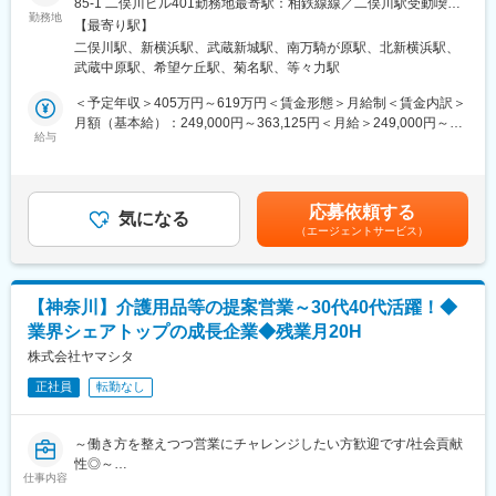
85-1 二俣川ビル401勤務地最寄駅：相鉄線線／二俣川駅受動喫煙
⇒休日はPCの持ち帰りは不可、社用携帯も転送することが義務付
◇生成AIを活用し再現性の高い営業が可能！チーム制で働きやす
勤務地
対策：屋内全面禁煙＜勤務地詳細2＞横浜港北営業所住所：神奈川
【最寄り駅】
けられています。
く、且つ質の高いサービスを提供
県横浜市港北区新横浜3-24-11 ユニオンビル 4F B号室勤務地最寄
二俣川駅、新横浜駅、武蔵新城駅、南万騎が原駅、北新横浜駅、
◇成果とプロセスが評価される明確な評価制度あり！最大年４回
駅：JR線／新横浜駅駅受動喫煙対策：屋内全面禁煙＜勤務地詳細
武蔵中原駅、希望ケ丘駅、菊名駅、等々力駅
■フォロー体制
の昇進・昇格制度により、スピード感をもったキャリア形成も可
3＞中原営業所住所：神奈川県川崎市中原区宮内1-20-30 勤務地最
＜集合研修＞入社後は全国の同期入社者と5日間の集合研修
能
寄駅：JR南武線／武蔵新城駅受動喫煙対策：屋内全面禁煙変更の
＜予定年収＞405万円～619万円＜賃金形態＞月給制＜賃金内訳＞
＜ひとり立ちガイドブック＞成長支援プログラムで、所長や先輩
◇業界トップ級シェア！売上も右肩上がり。2030年に業界No.1に
範囲：会社の定める事業所
月額（基本給）：249,000円～363,125円＜月給＞249,000円～
と密なコミュニケーションを行いながら段階を踏んでスキルUP
なることを目指して全国で増員募集
給与
363,125円＜昇給有無＞有＜残業手当＞有＜給与補足＞※給与はス
＜OJT＞所長や先輩だけではなく、本部スタッフによる定期面談
キル・経験を考慮して決定します。■昇給：年1回（4月）■賞与：
など入社後もしっかりフォロー
＼逆算思考・行動が活きる／
年2回（6月、12月）■モデル年収・営業リーダー：入社3年目625
難しく考えなくてOK！「月次目標の達成に向け、週次目標を立て
万（月給36万＋賞与＋諸手当）・所長：入社5年目760万（月給44
応募依頼する
■評価制度
て行動をした経験」などが活かせる！
気になる
万＋賞与＋諸手当）賃金はあくまでも目安の金額であり、選考を
（エージェントサービス）
各グレードごとにスキル項目を設定。売上目標の達成率だけでは
通じて上下する可能性があります。月給(月額)は固定手当を含めた
なくプロセスも評価。顧客への向き合い方や提案力がキャリアに
■業務概要
表記です。
直結。
介護用品等の提供を行うケアマネージャー（ケアマネ）に対し
て、課題解決のための提案をお任せ。
【神奈川】介護用品等の提案営業～30代40代活躍！◆
■キャリアパス
ケアマネや実際に介護用品を使用する個人のお客様との信頼関係
業界シェアトップの成長企業◆残業月20H
未経験から2年でリーダー、9年で複数営業所を統括するブロック
を構築していただき、顧客も気づいていないニーズを発掘してい
長など、営業としてのスキルアップだけでなく、マネジメントへ
ただきます。
株式会社ヤマシタ
のチャレンジも可能。
生成AIを活用することで、営業活動の効率化と提案の質向上を実
正社員
転勤なし
現。データに基づく再現性の高い営業が可能です。
変更の範囲：会社の定める業務
ケア→予防にシフトした提案など競合にはない取り組みも実施し
ています。
～働き方を整えつつ営業にチャレンジしたい方歓迎です/社会貢献
性◎～
■業務詳細
仕事内容
■業務概要
・既存顧客のケアマネ（約40～50名）への定期フォローを中心