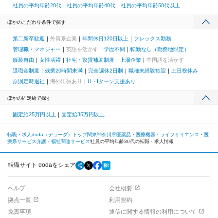
社員の平均年齢20代
社員の平均年齢40代
社員の平均年齢50代以上
ほかのこだわり条件で探す
第二新卒歓迎
外資系企業
年間休日120日以上
フレックス勤務
管理職・マネジャー
英語を活かす
学歴不問
転勤なし（勤務地限定）
服装自由
女性活躍
社宅・家賃補助制度
上場企業
中国語を活かす
退職金制度
残業20時間未満
完全週休2日制
職種未経験歓迎
土日祝休み
原則定時退社
海外出張あり
U・Iターン支援あり
ほかの固定給で探す
固定給25万円以上
固定給35万円以上
転職・求人doda（デューダ）トップ
関東
神奈川県
医薬品・医療機器・ライフサイエンス・医
療系サービス
介護・福祉関連サービス
社員の平均年齢30代の転職・求人情報
転職サイト dodaをシェア
ヘルプ
会社概要
拠点一覧
利用規約
免責事項
通信に関する情報の利用について