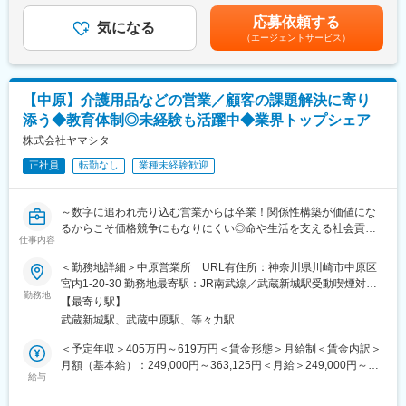
（1）顧客対応職 福祉用具の相談・選定がメイン
＼逆算思考・行動が活きる／
万（月給36万＋賞与＋諸手当）・所長：入社5年目760万（月給44
（2）リーダー職 配送・アドバイザーチームのリーダー、配送予
応募依頼する
難しく考えなくてOK！「月次目標の達成に向け、週次目標を立て
気になる
万＋賞与＋諸手当）賃金はあくまでも目安の金額であり、選考を
定の調整や、新人メンバーの育成を担当
（エージェントサービス）
て行動をした経験」などが活かせる！
通じて上下する可能性があります。月給(月額)は固定手当を含めた
（3）営業職 ケアマネジャーへの提案を通して利用者さまをご紹
表記です。
介いただき、福祉用具の選定
■業務概要
介護用品等の提供を行うケアマネージャー（ケアマネ）に対し
■就業環境
【中原】介護用品などの営業／顧客の課題解決に寄り
て、課題解決のための提案をお任せ。
月に1～3回土日祝出勤がありますが、平日に必ず振休取得をして
添う◆教育体制◎未経験も活躍中◆業界トップシェア
ケアマネや実際に介護用品を使用する個人のお客様との信頼関係
います。チーム体制で仕事をするため、休みの日に対応が発生す
を構築していただき、顧客も気づいていないニーズを発掘してい
株式会社ヤマシタ
ることはありません。
ただきます。
正社員
転勤なし
業種未経験歓迎
生成AIを活用することで、営業活動の効率化と提案の質向上を実
■強み
現。データに基づく再現性の高い営業が可能です。
高齢化社会において、今後「高齢者に対応した社会資源の充実」
ケア→予防にシフトした提案など競合にはない取り組みも実施し
「サービスの質の高さ」の重要性が問われる中、当社は、創業以
～数字に追われ売り込む営業からは卒業！関係性構築が価値にな
ています。
来サービスの質を徹底追及し、発展・成長しています。レンタル
るからこそ価格競争にもなりにくい◎命や生活を支える社会貢献
仕事内容
事業に社内資源を集中させ、サービスの向上や社員一人一人の専
性の高い営業へ！～
■業務詳細
門性・資質のレベルアップに努め、事業の質を高める取り組みを
◇自動車ディーラーや保険営業など、他業界からの入社が7割！充
＜勤務地詳細＞中原営業所 URL有住所：神奈川県川崎市中原区
・既存顧客のケアマネ（約40～50名）への定期フォローを中心
続けています。
実の研修制度
宮内1-20-30 勤務地最寄駅：JR南武線／武蔵新城駅受動喫煙対
に、信頼関係を深めながら潜在ニーズを発掘
◇生成AIを活用し再現性の高い営業が可能！チーム制で働きやす
勤務地
策：屋内全面禁煙変更の範囲：会社の定める事業所（リモートワ
・利用者宅への訪問を通じて介護用品の使用状況を確認し、ケア
【最寄り駅】
変更の範囲：会社の定める業務
く、且つ質の高いサービスを提供
ーク含む）
マネへ最適な改善提案を実施
武蔵新城駅、武蔵中原駅、等々力駅
◇成果とプロセスが評価される明確な評価制度あり！最大年４回
・地域の居宅介護支援事業所などへ訪問し、紹介・反響を元に新
の昇進・昇格制度により、スピード感をもったキャリア形成も可
＜予定年収＞405万円～619万円＜賃金形態＞月給制＜賃金内訳＞
規のケアマネ（5～10名）を開拓
能
月額（基本給）：249,000円～363,125円＜月給＞249,000円～
◇業界トップ級シェア！売上も右肩上がり。2030年に業界No.1に
給与
363,125円＜昇給有無＞有＜残業手当＞有＜給与補足＞※給与はス
■フォロー体制
なることを目指して全国で増員募集
キル・経験を考慮して決定します。■昇給：年1回（4月）■賞与：
＜集合研修＞入社後は全国の同期入社者と5日間の集合研修