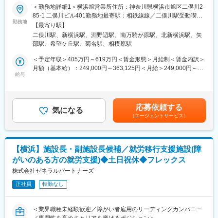
介護用品等の提供を行うケアマネージャーに対する提案をお任せ
＜勤務地詳細1＞横浜旭営業所住所：神奈川県横浜市旭区二俣川2-
に、信頼関係を深めながら潜在ニーズを発掘
します。
85-1 二俣川ビル401勤務地最寄駅：相鉄線線／二俣川駅受動喫煙
・利用者宅への訪問を通じて介護用品の使用状況を確認し、ケア
ケアマネジャーや実際に介護用品を使用する個人のお客様との信
勤務地
対策：屋内全面禁煙＜勤務地詳細2＞横浜港北営業所住所：神奈川
マネへ最適な改善提案を実施
【最寄り駅】
頼関係を構築していただき、顧客も気づいていないニーズを発掘
県横浜市港北区新横浜3-24-11 ユニオンビル 4F B号室勤務地最寄
・地域の居宅介護支援事業所などへ訪問し、紹介・反響を元に新
二俣川駅、新横浜駅、淵野辺駅、南万騎が原駅、北新横浜駅、矢
していただきます。
駅：JR線／新横浜駅駅受動喫煙対策：屋内全面禁煙＜勤務地詳細
規のケアマネ（5～10名）を開拓
部駅、希望ケ丘駅、菊名駅、相模原駅
生成AIを活用した営業活動で業務を効率化。更には、ケア→予防
3＞相模原営業所住所：神奈川県相模原市中央区鹿沼台2丁目11番
にシフトした提案などの競合にはない取り組みを実施していま
地6号 淵野辺サトウビル4階B受動喫煙対策：屋内全面禁煙変更
＜予定年収＞405万円～619万円＜賃金形態＞月給制＜賃金内訳＞
■フォロー体制
す。
の範囲：会社の定める事業所
月額（基本給）：249,000円～363,125円＜月給＞249,000円～
＜集合研修＞入社後は全国の同期入社者と5日間の集合研修
■業務詳細
給与
363,125円＜昇給有無＞有＜残業手当＞有＜給与補足＞※給与はス
＜ひとり立ちガイドブック＞成長支援プログラムで、所長や先輩
既存顧客のフォロー（40~50名）／新規開拓（5~10名程度）
キル・経験を考慮して決定します。■昇給：年1回（4月）■賞与：
と密なコミュニケーションを行いながら段階を踏んでスキルUP
月次での訪問計画を策定して1日3件の商談を実施。
年2回（6月、12月）※年収には10時間分の残業代含む■モデル年
＜OJT＞所長や先輩だけではなく、本部スタッフによる定期面談
具体的には…
収・営業リーダー：入社3年目625万（月給36万＋賞与＋諸手
など入社後もしっかりフォロー
応募依頼する
・利用者様宅へ訪問し利用状況の確認、ケアマネへ状況や変更点
気になる
当）・所長：入社5年目760万（月給44万＋賞与＋諸手当）賃金は
（エージェントサービス）
の報告・要望などを確認
あくまでも目安の金額であり、選考を通じて上下する可能性があ
■評価制度
・居宅介護支援自業所や地域包括支援センター等へ訪問し営業ニ
ります。月給(月額)は固定手当を含めた表記です。
各グレードごとにスキル項目を設定。売上目標の達成率だけでは
ーズのヒアリング
なくプロセスも評価。顧客への向き合い方や提案力がキャリアに
・商品勉強会等で接点を確保した新規顧客の開拓
直結。
【横浜】施設長・副施設長候補／就労移行支援施設(障
■就業環境：
がいのある方の就労支援)◆土日祝休◆フレックス
営業組織は平均残業時間が20時間となっています。また休日は携
■キャリアパス
帯やPCの使用はできず、チームで対応できる体制を組んでいるた
株式会社ゼネラルパートナーズ
未経験から2年でリーダー、9年で複数営業所を統括するブロック
めメリハリをつけながら働くことができる環境です。
長など、営業としてのスキルアップだけでなく、マネジメントへ
正社員
転勤なし
■フォロー体制
のチャレンジも可能。
他業界からの転職者が7割のため研修制度が充実しています。
■評価制度
変更の範囲：会社の定める業務
＜業界職種未経験歓迎／障がい者雇用のリーディングカンパニー
各グレードごとにスキル項目を設定し売上目標の達成率だけでは