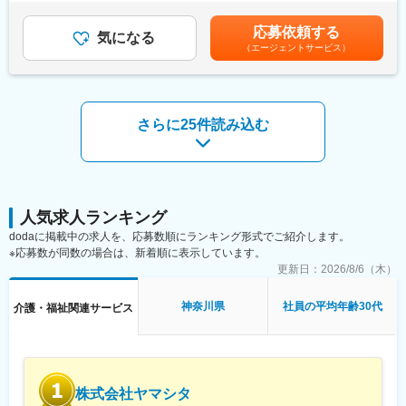
年2回（6月、12月）■モデル年収・営業リーダー：入社3年目625
＜ひとり立ちガイドブック＞成長支援プログラムで、所長や先輩
＼逆算思考・行動が活きる／
万（月給36万＋賞与＋諸手当）・所長：入社5年目760万（月給44
と密なコミュニケーションを行いながら段階を踏んでスキルUP
応募依頼する
難しく考えなくてOK！「月次目標の達成に向け、週次目標を立て
気になる
万＋賞与＋諸手当）賃金はあくまでも目安の金額であり、選考を
＜OJT＞所長や先輩だけではなく、本部スタッフによる定期面談
（エージェントサービス）
て行動をした経験」などが活かせる！
通じて上下する可能性があります。月給(月額)は固定手当を含めた
など入社後もしっかりフォロー
表記です。
■業務概要
■評価制度
介護用品等の提供を行うケアマネージャー（ケアマネ）に対し
各グレードごとにスキル項目を設定。売上目標の達成率だけでは
て、課題解決のための提案をお任せ。
さらに25件読み込む
なくプロセスも評価。顧客への向き合い方や提案力がキャリアに
ケアマネや実際に介護用品を使用する個人のお客様との信頼関係
直結。
を構築していただき、顧客も気づいていないニーズを発掘してい
ただきます。
■キャリアパス
生成AIを活用することで、営業活動の効率化と提案の質向上を実
未経験から2年でリーダー、9年で複数営業所を統括するブロック
現。データに基づく再現性の高い営業が可能です。
長など、営業としてのスキルアップだけでなく、マネジメントへ
ケア→予防にシフトした提案など競合にはない取り組みも実施し
人気求人ランキング
のチャレンジも可能。
ています。
dodaに掲載中の求人を、応募数順にランキング形式でご紹介します。
※応募数が同数の場合は、新着順に表示しています。
変更の範囲：本文参照
■業務詳細
更新日：
2026/8/6（木）
・既存顧客のケアマネ（約40～50名）への定期フォローを中心
に、信頼関係を深めながら潜在ニーズを発掘
神奈川県
社員の平均年齢30代
介護・福祉関連サービス
・利用者宅への訪問を通じて介護用品の使用状況を確認し、ケア
マネへ最適な改善提案を実施
・地域の居宅介護支援事業所などへ訪問し、紹介・反響を元に新
規のケアマネ（5～10名）を開拓
株式会社ヤマシタ
■フォロー体制