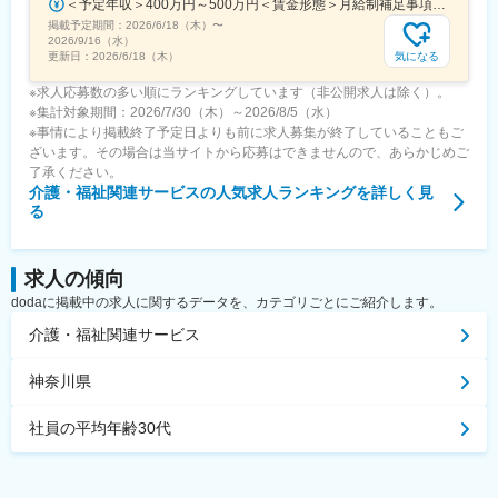
＜予定年収＞400万円～500万円＜賃金形態＞月給制補足事項なし＜賃金内訳＞月額（基本給）：235,000円～284,000円固定残業手当/月：45,000円～66,000円（固定残業時間25時間0分/月）超過した時間外労働の残業手当は追加支給＜月給＞280,000円～350,000円（一律手当を含む）＜昇給有無＞有＜残業手当＞有＜給与補足＞※給与詳細は、ご経験やスキルを考慮のうえ決定します。■昇給：年1回 査定により決定■賞与：年2回（7 月・12 月） 都度査定により決定 算定対象期間に準ずる賃金はあくまでも目安の金額であり、選考を通じて上下する可能性があります。月給(月額)は固定手当を含めた表記です。
掲載予定期間：
2026/6/18（木）
〜
2026/9/16（水）
気になる
更新日：
2026/6/18（木）
※求人応募数の多い順にランキングしています（非公開求人は除く）。
※集計対象期間：2026/7/30（木）～2026/8/5（水）
※事情により掲載終了予定日よりも前に求人募集が終了していることもご
ざいます。その場合は当サイトから応募はできませんので、あらかじめご
了承ください。
介護・福祉関連サービス
の人気求人ランキングを詳しく見
る
求人の傾向
dodaに掲載中の求人に関するデータを、カテゴリごとにご紹介します。
介護・福祉関連サービス
神奈川県
社員の平均年齢30代