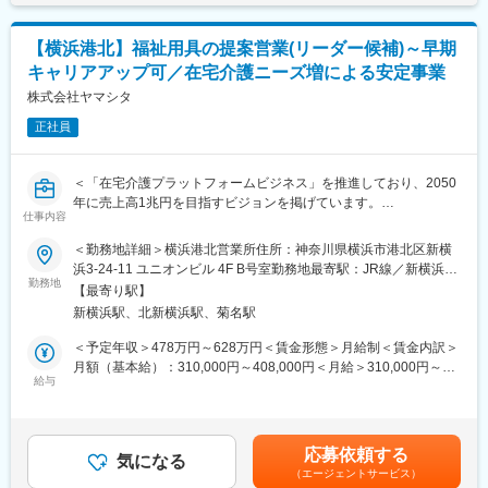
所長職へとキャリアアップしていきます
(2)納品
(3)納品後に最適に用具が利用されているか、アフターフォローま
■働き方：
【横浜港北】福祉用具の提案営業(リーダー候補)～早期
で実施
◎変形労働時間制を採用しており、業務に慣れてくれば、自分の
キャリアアップ可／在宅介護ニーズ増による安定事業
裁量でスケジュールを組むことも可能です。休日の組み方は自由
ケアマネジャーとの信頼関係を構築していく営業活動です。
株式会社ヤマシタ
なので、月ごとに決められた日数の休日を、日曜とそのほかの曜
要望を伺うだけでなく、ケアマネジャーも気づいていないニーズ
日に割り振って1ヶ月のカレンダーを作成します。平日の休みや3
正社員
を発掘し、提案営業を行います。
連休を取得するなど、自分や家族の予定に合わせて働くことがで
※福祉用具…介護ベッド関連用具、歩行器、入浴関連用品等
きる環境です。
＜「在宅介護プラットフォームビジネス」を推進しており、2050
■魅力
変更の範囲：会社の定める業務
年に売上高1兆円を目指すビジョンを掲げています。
仕事のやりがいがより良いご利用者様の体験を実現できるという
仕事内容
直近の目標として、2030年までに売上高を850億円に伸ばすこと
考えのもと、業界変革に向け下記取り組みをしています。
を計画しています。＞
＜勤務地詳細＞横浜港北営業所住所：神奈川県横浜市港北区新横
・DX：業務プロセスの改善により、生産性を向上し、働きやすい
浜3-24-11 ユニオンビル 4F B号室勤務地最寄駅：JR線／新横浜駅
環境の実現
■業務内容：【変更の範囲：会社の定める業務】
勤務地
駅受動喫煙対策：屋内全面禁煙変更の範囲：本文参照
・ビジネスモデルの変革：10万人のご利用者様のデータを蓄積
【最寄り駅】
・居宅介護支援事業者等に福祉用具のレンタル・販売の営業
し、予防や予知へサービス展開
新横浜駅、北新横浜駅、菊名駅
・利用者に最適な用具の選定、納品、相談対応
・人的資本経営：給与水準アップ(人事制度の改定：昇給基準の明
・商材は、介護ベッド関連用具、移動関連用具（車いす、歩行器
＜予定年収＞478万円～628万円＜賃金形態＞月給制＜賃金内訳＞
確化、年4回の昇給など)
など）、入浴関連用品、排泄関連用品生活関連用品
月額（基本給）：310,000円～408,000円＜月給＞310,000円～
・住宅改修（手すりの設置など）のプランニング
給与
408,000円＜昇給有無＞有＜残業手当＞有＜給与補足＞※給与はス
■就業環境
キル・経験を考慮して決定します。■昇給：年1回（4月）■賞与：
月に1～3回土日祝出勤がありますが、平日に必ず振休取得をして
■詳細
年2回（6月、12月）※年収には10時間分の残業代含む賃金はあく
います。チーム体制で仕事をするため、休みの日に対応が発生す
営業先はケアマネジャーとなり、ケアマネジャーからの紹介で一
までも目安の金額であり、選考を通じて上下する可能性がありま
ることはありません。
応募依頼する
般ユーザー（個人の方々）への福祉用具の選定・相談を行いま
気になる
す。月給(月額)は固定手当を含めた表記です。
また、男性も3割以上の方が育休を取得しており、お休みが取りや
（エージェントサービス）
す。
すい環境です。