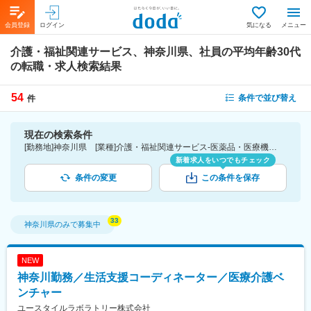
会員登録
ログイン
気になる
メニュー
介護・福祉関連サービス、神奈川県、社員の平均年齢30代
の転職・求人検索結果
54
条件で並び替え
件
現在の検索条件
[勤務地]神奈川県 [業種]介護・福祉関連サービス-医薬品・医療機器・ライフサイエンス・医療系サービス [詳細条件](社員の平均年齢)30代
新着求人をいつでもチェック
条件の変更
この条件を保存
神奈川県
のみで募集中
NEW
神奈川勤務／生活支援コーディネーター／医療介護ベ
ンチャー
ユースタイルラボラトリー株式会社