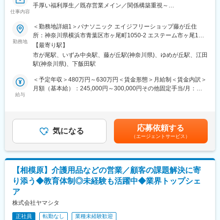
障害のある方の「就職実現」だけではなく、就職後に安定的に働
手厚い福利厚生／既存営業メイン／関係構築重視～
き続けること、能力発揮できること、そして企業理念でもある
仕事内容
同社にて介護用品（浴室用チェア／手すり／歩行車等）の提案営
「自分らしくワクワクした人生を」をすべての利用者様が実現で
業をお任せします。
＜勤務地詳細1＞パナソニック エイジフリーショップ藤が丘住
きることを目指し、一人ひとりに合わせた支援を行っています。
所：神奈川県横浜市青葉区市ヶ尾町1050-2 エステーム市ヶ尾1階
＜具体的な特徴は下記の通りです＞
■当求人の魅力：
勤務地
受動喫煙対策：屋内全面禁煙＜勤務地詳細2＞パナソニック エイ
◎障害・症状別のコース運営（発達障害、統合失調症、うつ症
【最寄り駅】
◎早期キャリアアップ可能
ジフリーショップ横浜いずみ住所：神奈川県横浜市泉区上飯田町
状、聴覚障害、難病）やIT・Webスキル習得を目指す事業所など
市が尾駅、いずみ中央駅、藤が丘駅(神奈川県)、ゆめが丘駅、江田
例）キャリ入社7年目：店長に昇格、新卒入社6年目：店長昇格
949-2 ヒルスミキいずみ中央1階受動喫煙対策：屋内全面禁煙変更
◎グループワーク形式のオリジナルプログラムを提供
駅(神奈川県)、下飯田駅
◎インセンティブ手当あり
の範囲：会社の定める事業所
◎疑似職場形式の実践的なトレーニング
例）平均15～20万円、最高50万円支給の社員もあり（半期ごと）
＜予定年収＞480万円～630万円＜賃金形態＞月給制＜賃金内訳＞
◎福祉のスペシャリストだけではなく、企業経験の豊富な人材が
◎地域密着型の営業
月額（基本給）：245,000円～300,000円その他固定手当/月：
それぞれの経験を生かして支援
◎社内建築士と連携し、住環境提案が可能
給与
35,000円～50,000円＜月給＞280,000円～350,000円＜昇給有無
＞有＜残業手当＞有＜給与補足＞■賞与：年2回（基本給3ヶ月分
■勤務地
■企業魅力：
を想定）■給与改定：年1回賃金はあくまでも目安の金額であり、
以下いずれかご自宅から通勤できる事業所にてアサイン予定で
・週1回のノー残業デー設定あり
選考を通じて上下する可能性があります。月給(月額)は固定手当を
す。
応募依頼する
・地域限定社員制度あり（給与に変動なし）
気になる
含めた表記です。
ご入社後、事業所間の異動や部門を超えた異動の可能性もござい
（エージェントサービス）
ます。
■キャリアアップ例
・一般⇒主任⇒課長⇒部長⇒統括部長というキャリアアップとな
■勤務地
っております。
以下事業所のいずれかにて、選考を通じて勤務先を決定いたしま
【相模原】介護用品などの営業／顧客の課題解決に寄
・主任500万円程度～／課長600万円程度～／部長700万円程度～
す。
り添う◆教育体制◎未経験も活躍中◆業界トップシェ
それぞれの役職へは最短3年程度で上がることができる環境となっ
●atGPジョブトレ秋葉原
ア
ております。
●atGPジョブトレお茶の水
株式会社ヤマシタ
●atGPジョブトレ大手町
■職務内容：
●atGPジョブトレ秋葉原第2
正社員
転勤なし
業種未経験歓迎
(1) 担当地域のケアマネジャーへアプローチ