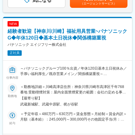
気になる
含めた表記です。
（エージェントサービス）
・地域限定社員制度あり（給与に変動なし）
■フォロー体制：
社内には建築士やケアマネジャー、作業療法士など各分野のエキ
■キャリアアップ例
スパートが在籍。営業先で専門的な問い合わせを受けた場合も、
・一般⇒主任⇒課長⇒部長⇒統括部長というキャリアアップとな
社内の力を借りれば即座に解決できます。また商品の受発注は事
NEW
っております。
務スタッフがサポートします。
経験者歓迎【神奈川/川崎】福祉用具営業~パナソニック
・主任500万円程度～／課長600万円程度～／部長700万円程度～
それぞれの役職へは最短3年程度で上がることができる環境となっ
G◆年休120日◆基本土日祝休◆関係構築重視
変更の範囲：会社の定める業務
ております。
パナソニック エイジフリー株式会社
正社員
■職務内容：
(1) 担当地域のケアマネジャーへアプローチ
・まずは既存顧客の引継ぎを受け、新商品のご案内等をしながら
～パナソニックグループ100％出資／年休120日基本土日祝休み／
関係構築をしていきます。
手厚い福利厚生／既存営業メイン／関係構築重視～
・日々の活動を通し、信頼を得ていくことでご紹介をいただきな
仕事内容
同社にて介護用品（浴室用チェア／手すり／歩行車等）の提案営
がら活動の幅を広げていきます。
業をお任せします。
また、実際に商品を販売していく先は要介護者の方となります。
＜勤務地詳細＞川崎高津店住所：神奈川県川崎市高津区千年768
※ケアマネジャーとは：
番地 受動喫煙対策：屋内全面禁煙変更の範囲：会社の定める事業
■当求人の魅力：
勤務地
介護を受ける要介護者の心身の状況に応じ、適切な介護サービス
所
【最寄り駅】
◎早期キャリアアップ可能
を利用できるよう相談に応じたり、市町村や事業所との連絡・調
武蔵新城駅、武蔵中原駅、梶が谷駅
例）キャリ入社7年目：店長に昇格、新卒入社6年目：店長昇格
整を行ったりする専門職です。
◎インセンティブ手当あり
＜予定年収＞480万円～630万円＜賃金形態＞月給制＜賃金内訳＞
例）平均15～20万円、最高50万円支給の社員もあり（半期ごと）
(2) 個人のお客様へのご提案（ケアマネジャーから紹介を受けた要
月額（基本給）：245,000円～300,000円その他固定手当/月：
◎地域密着型の営業
給与
介護者の方）
35,000円～50,000円＜月給＞280,000円～350,000円＜昇給有無
◎社内建築士と連携し、住環境提案が可能
・お客様の困りごとや身体状況等をヒアリングし、家の危険箇所
＞有＜残業手当＞有＜給与補足＞■賞与：年2回（基本給3ヶ月分
をチェック。