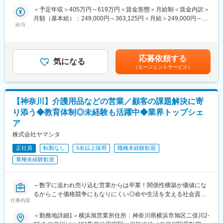
能
備・メンテナンスを社内で行っています。参入障壁が高いビジネ
＜予定年収＞405万円～619万円＜賃金形態＞月給制＜賃金内訳＞
◇業界トップ級シェア！売上も右肩上がり。2030年に業界No.1に
スを展開しており、お客様から高い信頼を得ています。
月額（基本給）：249,000円～363,125円＜月給＞249,000円～
なることを目指して全国で増員募集
給与
363,125円＜昇給有無＞有＜残業手当＞有＜給与補足＞※給与はス
■業界未経験の方も安心の研修制度：
キル・経験を考慮して決定します。■昇給：年1回（4月）■賞与：
■業務概要
入社後は研修期間として3カ月間、商品知識や業務の流れを学んで
年2回（6月、12月）■モデル年収・営業リーダー：入社3年目625
介護用品等の提供を行うケアマネージャー（ケアマネ）に対し
いただき、先輩社員に同行し業務の進め方を習得した後、一人立
万（月給36万＋賞与＋諸手当）・所長：入社5年目760万（月給44
応募依頼する
て、課題解決のための提案をお任せ。
気になる
ちとなります。
万＋賞与＋諸手当）賃金はあくまでも目安の金額であり、選考を
（エージェントサービス）
ケアマネや実際に介護用品を使用する個人のお客様との信頼関係
※多くの方が業界未経験で入社し活躍しています。
通じて上下する可能性があります。月給(月額)は固定手当を含めた
を構築していただき、顧客も気づいていないニーズを発掘してい
表記です。
ただきます。
■働き方：
・基本土日祝休みかつ、休日の呼び出しはないため、オンオフの
【神奈川】介護用品などの営業／顧客の課題解決に寄
■業務詳細
切り替えをしながら働けます。
り添う◆教育体制◎未経験も活躍中◆業界トップシェ
・既存顧客のケアマネ（約40～50名）への定期フォローを中心
・エリア職（転居を伴う転勤無）／準総合職（地域内転勤有）／
ア
に、信頼関係を深めながら潜在ニーズを発掘
総合職（全国転勤有）の3つから選択できるため、腰を据えて働き
・利用者宅への訪問を通じて介護用品の使用状況を確認し、ケア
たい方も安心です。
株式会社ヤマシタ
マネへ最適な改善提案を実施
正社員
転勤なし
5名以上採用
職種未経験歓迎
・地域の居宅介護支援事業所などへ訪問し、紹介・反響を元に新
変更の範囲：会社の定める業務
規のケアマネ（5～10名）を開拓
業種未経験歓迎
■働き方の魅力
・年休120日以上（基本土日祝休）／残業月20H／有給消化は
～数字に追われ売り込む営業からは卒業！関係性構築が価値にな
60％以上
るからこそ価格競争にもなりにくい◎命や生活を支える社会貢献
仕事内容
⇒月に1～3回程度で土日祝の出勤はありますが、平日に100％振
性の高い営業へ！～
休を取得しています。
◇自動車ディーラーや保険営業など、他業界からの入社が7割！充
＜勤務地詳細1＞横浜旭営業所住所：神奈川県横浜市旭区二俣川2-
⇒チームで代理対応をするため、休日対応は発生しません。
実の研修制度