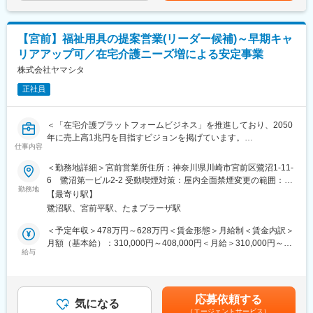
(1)個人の方々に最適な利用プランのご提案
(2)納品
■業界動向
(3)納品後に最適に用具が利用されているか、アフターフォローま
今後さらに介護人口が増えていく中で、介護人材も不足するとさ
【宮前】福祉用具の提案営業(リーダー候補)～早期キャ
で実施
れているため、介護施設や直接介護を担うサービスの提供が困難
リアアップ可／在宅介護ニーズ増による安定事業
になっていくことが懸念されています。
ケアマネジャーとの信頼関係を構築していく営業活動です。
株式会社ヤマシタ
福祉用具のレンタルサービスは、在宅介護サービスを受けている
要望を伺うだけでなく、ケアマネジャーも気づいていないニーズ
方の7割近くが利用している重要な社会インフラです。介護業界の
正社員
を発掘し、提案営業を行います。
人手不足解消・将来世代への財負担抑制にもつながり、大きな社
※福祉用具…介護ベッド関連用具、歩行器、入浴関連用品等
会貢献になっています。
＜「在宅介護プラットフォームビジネス」を推進しており、2050
■魅力
変更の範囲：本文参照
年に売上高1兆円を目指すビジョンを掲げています。
仕事のやりがいがより良いご利用者様の体験を実現できるという
仕事内容
直近の目標として、2030年までに売上高を850億円に伸ばすこと
考えのもと、業界変革に向け下記取り組みをしています。
を計画しています。＞
＜勤務地詳細＞宮前営業所住所：神奈川県川崎市宮前区鷺沼1-11-
・DX：業務プロセスの改善により、生産性を向上し、働きやすい
6 鷺沼第一ビル2-2 受動喫煙対策：屋内全面禁煙変更の範囲：会
環境の実現
■業務内容：【変更の範囲：会社の定める業務】
勤務地
社の定める事業所（リモートワーク含む）
・ビジネスモデルの変革：10万人のご利用者様のデータを蓄積
【最寄り駅】
・居宅介護支援事業者等に福祉用具のレンタル・販売の営業
し、予防や予知へサービス展開
鷺沼駅、宮前平駅、たまプラーザ駅
・利用者に最適な用具の選定、納品、相談対応
・人的資本経営：給与水準アップ(人事制度の改定：昇給基準の明
・商材は、介護ベッド関連用具、移動関連用具（車いす、歩行器
＜予定年収＞478万円～628万円＜賃金形態＞月給制＜賃金内訳＞
確化、年4回の昇給など)
など）、入浴関連用品、排泄関連用品生活関連用品
月額（基本給）：310,000円～408,000円＜月給＞310,000円～
・住宅改修（手すりの設置など）のプランニング
給与
408,000円＜昇給有無＞有＜残業手当＞有＜給与補足＞※給与はス
■就業環境
キル・経験を考慮して決定します。■昇給：年1回（4月）■賞与：
月に1～3回土日祝出勤がありますが、平日に必ず振休取得をして
■詳細
年2回（6月、12月）※年収には10時間分の残業代含む賃金はあく
います。チーム体制で仕事をするため、休みの日に対応が発生す
営業先はケアマネジャーとなり、ケアマネジャーからの紹介で一
までも目安の金額であり、選考を通じて上下する可能性がありま
ることはありません。
応募依頼する
般ユーザー（個人の方々）への福祉用具の選定・相談を行いま
気になる
す。月給(月額)は固定手当を含めた表記です。
また、男性も3割以上の方が育休を取得しており、お休みが取りや
（エージェントサービス）