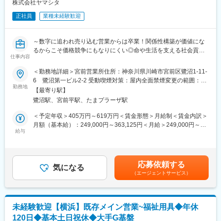
ただきます。
株式会社ヤマシタ
■キャリアパス
生成AIを活用することで、営業活動の効率化と提案の質向上を実
未経験から2年でリーダー、9年で複数営業所を統括するブロック
正社員
業種未経験歓迎
現。データに基づく再現性の高い営業が可能です。
長など、営業としてのスキルアップだけでなく、マネジメントへ
ケア→予防にシフトした提案など競合にはない取り組みも実施し
のチャレンジも可能。
ています。
～数字に追われ売り込む営業からは卒業！関係性構築が価値にな
変更の範囲：会社の定める業務
るからこそ価格競争にもなりにくい◎命や生活を支える社会貢献
■業務詳細
仕事内容
性の高い営業へ！～
・既存顧客のケアマネ（約40～50名）への定期フォローを中心
◇自動車ディーラーや保険営業など、他業界からの入社が7割！充
＜勤務地詳細＞宮前営業所住所：神奈川県川崎市宮前区鷺沼1-11-
に、信頼関係を深めながら潜在ニーズを発掘
実の研修制度
6 鷺沼第一ビル2-2 受動喫煙対策：屋内全面禁煙変更の範囲：本
・利用者宅への訪問を通じて介護用品の使用状況を確認し、ケア
◇生成AIを活用し再現性の高い営業が可能！チーム制で働きやす
勤務地
文参照
マネへ最適な改善提案を実施
【最寄り駅】
く、且つ質の高いサービスを提供
・地域の居宅介護支援事業所などへ訪問し、紹介・反響を元に新
鷺沼駅、宮前平駅、たまプラーザ駅
◇成果とプロセスが評価される明確な評価制度あり！最大年４回
規のケアマネ（5～10名）を開拓
の昇進・昇格制度により、スピード感をもったキャリア形成も可
＜予定年収＞405万円～619万円＜賃金形態＞月給制＜賃金内訳＞
能
月額（基本給）：249,000円～363,125円＜月給＞249,000円～
■フォロー体制
◇業界トップ級シェア！売上も右肩上がり。2030年に業界No.1に
給与
363,125円＜昇給有無＞有＜残業手当＞有＜給与補足＞※給与はス
＜集合研修＞入社後は全国の同期入社者と5日間の集合研修
なることを目指して全国で増員募集
キル・経験を考慮して決定します。■昇給：年1回（4月）■賞与：
＜ひとり立ちガイドブック＞成長支援プログラムで、所長や先輩
年2回（6月、12月）■モデル年収・営業リーダー：入社3年目625
と密なコミュニケーションを行いながら段階を踏んでスキルUP
＼逆算思考・行動が活きる／
万（月給36万＋賞与＋諸手当）・所長：入社5年目760万（月給44
＜OJT＞所長や先輩だけではなく、本部スタッフによる定期面談
応募依頼する
難しく考えなくてOK！「月次目標の達成に向け、週次目標を立て
気になる
万＋賞与＋諸手当）賃金はあくまでも目安の金額であり、選考を
など入社後もしっかりフォロー
（エージェントサービス）
て行動をした経験」などが活かせる！
通じて上下する可能性があります。月給(月額)は固定手当を含めた
表記です。
■評価制度
■業務概要
各グレードごとにスキル項目を設定。売上目標の達成率だけでは
介護用品等の提供を行うケアマネージャー（ケアマネ）に対し
なくプロセスも評価。顧客への向き合い方や提案力がキャリアに
未経験歓迎【横浜】既存メイン営業~福祉用具◆年休
て、課題解決のための提案をお任せ。
直結。
120日◆基本土日祝休◆大手G基盤
ケアマネや実際に介護用品を使用する個人のお客様との信頼関係