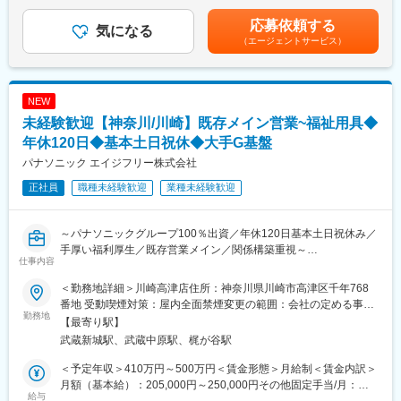
を想定）■給与改定：年1回賃金はあくまでも目安の金額であり、
■企業魅力：
・ 介護用品からリフォームまで生活の質改善に向けてご提案
選考を通じて上下する可能性があります。月給(月額)は固定手当を
応募依頼する
・週1回のノー残業デー設定あり
気になる
・ 売って終わりではなく、定期的に訪問し使用状況等を確認
含めた表記です。
（エージェントサービス）
・地域限定社員制度あり（給与に変動なし）
※ 17時頃には事務所へ帰社（基本19時頃には退社）します。
■キャリアアップ例
■フォロー体制：
・一般⇒主任⇒課長⇒部長⇒統括部長というキャリアアップとな
社内には建築士やケアマネジャー、作業療法士など各分野のエキ
NEW
っております。
スパートが在籍。営業先で専門的な問い合わせを受けた場合も、
未経験歓迎【神奈川/川崎】既存メイン営業~福祉用具◆
・主任500万円程度～／課長600万円程度～／部長700万円程度～
社内の力を借りれば即座に解決できます。また商品の受発注は事
それぞれの役職へは最短3年程度で上がることができる環境となっ
年休120日◆基本土日祝休◆大手G基盤
務スタッフがサポートします。
ております。
パナソニック エイジフリー株式会社
■インセンティブについて
正社員
職種未経験歓迎
業種未経験歓迎
■職務内容：
年2回のインセンティブがあり、平均20万円前後。最大50万円支
(1) 担当地域のケアマネジャーへアプローチ
給も可能です。
・まずは既存顧客の引継ぎを受け、新商品のご案内等をしながら
～パナソニックグループ100％出資／年休120日基本土日祝休み／
関係構築をしていきます。
変更の範囲：会社の定める業務
手厚い福利厚生／既存営業メイン／関係構築重視～
・日々の活動を通し、信頼を得ていくことでご紹介をいただきな
仕事内容
同社にて介護用品（浴室用チェア／手すり／歩行車等）の提案営
がら活動の幅を広げていきます。
業をお任せします。
また、実際に商品を販売していく先は要介護者の方となります。
＜勤務地詳細＞川崎高津店住所：神奈川県川崎市高津区千年768
※ケアマネジャーとは：
番地 受動喫煙対策：屋内全面禁煙変更の範囲：会社の定める事業
■職務概要
勤務地
介護を受ける要介護者の心身の状況に応じ、適切な介護サービス
所
【最寄り駅】
担当エリアのケアマネジャーとの信頼関係を築きながら、介護を
を利用できるよう相談に応じたり、市町村や事業所との連絡・調
武蔵新城駅、武蔵中原駅、梶が谷駅
必要とする方々の生活を支える提案営業です。
整を行ったりする専門職です。
既存顧客の引き継ぎを起点に、新商品のご案内を通じて関係を深
＜予定年収＞410万円～500万円＜賃金形態＞月給制＜賃金内訳＞
め、日々の丁寧なコミュニケーションで信頼を獲得。ケアマネジ
(2) 個人のお客様へのご提案（ケアマネジャーから紹介を受けた要
月額（基本給）：205,000円～250,000円その他固定手当/月：
ャーからのご紹介を広げながら、自身の活動領域を拡大していき
給与
介護者の方）