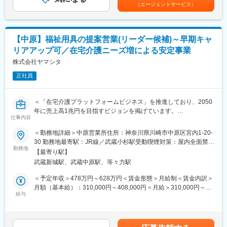
す。月給(月額)は固定手当を含めた表記です。
また、男性も3割以上の方が育休を取得しており、お休みが取りや
（エージェントサービス）
す。
すい環境です。
(1)個人の方々に最適な利用プランのご提案
(2)納品
■業界動向
(3)納品後に最適に用具が利用されているか、アフターフォローま
今後さらに介護人口が増えていく中で、介護人材も不足するとさ
【中原】福祉用具の提案営業(リーダー候補)～早期キャ
で実施
れているため、介護施設や直接介護を担うサービスの提供が困難
リアアップ可／在宅介護ニーズ増による安定事業
になっていくことが懸念されています。
ケアマネジャーとの信頼関係を構築していく営業活動です。
株式会社ヤマシタ
福祉用具のレンタルサービスは、在宅介護サービスを受けている
要望を伺うだけでなく、ケアマネジャーも気づいていないニーズ
方の7割近くが利用している重要な社会インフラです。介護業界の
正社員
を発掘し、提案営業を行います。
人手不足解消・将来世代への財負担抑制にもつながり、大きな社
※福祉用具…介護ベッド関連用具、歩行器、入浴関連用品等
会貢献になっています。
＜「在宅介護プラットフォームビジネス」を推進しており、2050
■魅力
変更の範囲：本文参照
年に売上高1兆円を目指すビジョンを掲げています。
仕事のやりがいがより良いご利用者様の体験を実現できるという
仕事内容
直近の目標として、2030年までに売上高を850億円に伸ばすこと
考えのもと、業界変革に向け下記取り組みをしています。
を計画しています。＞
＜勤務地詳細＞中原営業所住所：神奈川県川崎市中原区宮内1-20-
・DX：業務プロセスの改善により、生産性を向上し、働きやすい
30 勤務地最寄駅：JR線／武蔵小杉駅受動喫煙対策：屋内全面禁煙
環境の実現
■業務内容：【変更の範囲：会社の定める業務】
勤務地
変更の範囲：会社の定める事業所（リモートワーク含む）
・ビジネスモデルの変革：10万人のご利用者様のデータを蓄積
【最寄り駅】
・居宅介護支援事業者等に福祉用具のレンタル・販売の営業
し、予防や予知へサービス展開
武蔵新城駅、武蔵中原駅、等々力駅
・利用者に最適な用具の選定、納品、相談対応
・人的資本経営：給与水準アップ(人事制度の改定：昇給基準の明
・商材は、介護ベッド関連用具、移動関連用具（車いす、歩行器
＜予定年収＞478万円～628万円＜賃金形態＞月給制＜賃金内訳＞
確化、年4回の昇給など)
など）、入浴関連用品、排泄関連用品生活関連用品
月額（基本給）：310,000円～408,000円＜月給＞310,000円～
・住宅改修（手すりの設置など）のプランニング
給与
408,000円＜昇給有無＞有＜残業手当＞有＜給与補足＞※給与はス
■就業環境
キル・経験を考慮して決定します。■昇給：年1回（4月）■賞与：
月に1～3回土日祝出勤がありますが、平日に必ず振休取得をして
■詳細
年2回（6月、12月）※年収には10時間分の残業代含む賃金はあく
います。チーム体制で仕事をするため、休みの日に対応が発生す
営業先はケアマネジャーとなり、ケアマネジャーからの紹介で一
までも目安の金額であり、選考を通じて上下する可能性がありま
ることはありません。