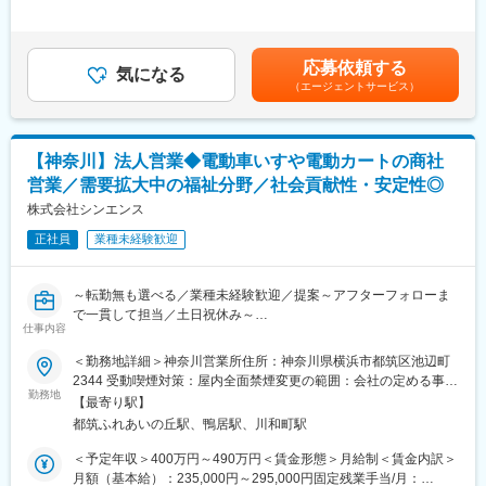
40,000円＜月給＞245,000円～290,000円＜昇給有無＞有＜残業手
ます。
・お客様の困りごとや身体状況等をヒアリングし、家の危険箇所
当＞有＜給与補足＞■賞与：年2回（基本給3ヶ月分を想定）■給与
ケアマネジャーは要介護者にとって重要な相談役であり、その連
をチェック。
改定：年1回賃金はあくまでも目安の金額であり、選考を通じて上
携を通じて最適な商品・サービスを届けられることが、この仕事
・ 介護用品からリフォームまで生活の質改善に向けてご提案
下する可能性があります。月給(月額)は固定手当を含めた表記で
応募依頼する
の大きなやりがいです。単なる営業にとどまらず、地域の介護を
気になる
・ 売って終わりではなく、定期的に訪問し使用状況等を確認
す。
（エージェントサービス）
支える社会貢献性の高い役割を担えます。
※ 17時頃には事務所へ帰社（基本19時頃には退社）します。
■職務内容：
■フォロー体制：
▼担当地域のケアマネジャーに対してのアプローチ
社内には建築士やケアマネジャー、作業療法士など各分野のエキ
【神奈川】法人営業◆電動車いすや電動カートの商社
・まずは既存顧客の引継ぎを受け、新商品のご案内等をしながら
スパートが在籍。営業先で専門的な問い合わせを受けた場合も、
営業／需要拡大中の福祉分野／社会貢献性・安定性◎
関係構築をしていきます。
社内の力を借りれば即座に解決できます。また商品の受発注は事
・日々の活動を通し、信頼を得ていくことでご紹介をいただきな
株式会社シンエンス
務スタッフがサポートします。
がら活動の幅を広げていきます。
正社員
業種未経験歓迎
また、実際に商品を販売していく先は要介護者の方となります。
■インセンティブについて
※ケアマネジャーとは：
年2回のインセンティブがあり、平均20万円前後。最大50万円支
介護を受ける要介護者の心身の状況に応じ、適切な介護サービス
給も可能です。
～転勤無も選べる／業種未経験歓迎／提案～アフターフォローま
を利用できるよう相談に応じたり、市町村や事業所との連絡・調
で一貫して担当／土日祝休み～
整を行ったりする専門職です。
変更の範囲：会社の定める業務
仕事内容
■業務内容：
＜勤務地詳細＞神奈川営業所住所：神奈川県横浜市都筑区池辺町
▼ 個人のお客様へのご提案（ケアマネジャーから紹介を受けた要
電動車いす・シニアカーを中心に、人々を支えている当社にて、
2344 受動喫煙対策：屋内全面禁煙変更の範囲：会社の定める事業
介護者の方）
法人に対する自社サービス、商品の代理店営業をお任せいたしま
勤務地
所
・お客様の困りごとや身体状況等をヒアリングし、家の危険箇所
【最寄り駅】
す。
をチェック。
都筑ふれあいの丘駅、鴨居駅、川和町駅
・ 介護用品からリフォームまで生活の質改善に向けてご提案
■業務詳細：
＜予定年収＞400万円～490万円＜賃金形態＞月給制＜賃金内訳＞
・ 売って終わりではなく、定期的に訪問し使用状況等を確認
・電動車いすレンタルサービス、オリジナル福祉用具の提案
月額（基本給）：235,000円～295,000円固定残業手当/月：
※ 17時頃には事務所へ帰社（基本19時頃には退社）します。