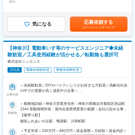
・得意先様からの依頼にて、ご利用者宅での電動車いすの納品、
給与
35,977円～45,163円（固定残業時間20時間0分/月）超過した時間
使い方説明
外労働の残業手当は追加支給＜月給＞270,977円～340,163円（一
■入社後について：
・ご利用者宅での電動車いすのメンテナンスなど関連業務
律手当を含む）＜昇給有無＞有＜残業手当＞有＜給与補足＞※経験
入社後約3か月間、先輩の営業活動に同行し、提案ノウハウやアプ
やスキルを考慮の上、当社規定により決定いたします。■昇給：年
ローチ法を覚えていきます。疾病知識や介護保険の知識も社内外
応募依頼する
■業務補足：
気になる
1回■賞与：年2回賃金はあくまでも目安の金額であり、選考を通
の研修で学んでいただきます。
（エージェントサービス）
・営業方法：社用車で1日あたり5～6件程度の法人に訪問し、自
じて上下する可能性があります。月給(月額)は固定手当を含めた表
社のサービス提案を行います。スケジューリングはご自身で行
記です。
■フォロー体制：
い、効率的に活動いただきます。
社内には建築士やケアマネジャー、作業療法士など各分野のエキ
・営業先：福祉用具取扱業者、卸業者、ケアマネジャー、その他
スパートが在籍。営業先で専門的な問い合わせを受けた場合も、
【神奈川】電動車いす等のサービスエンジニア◆未経
※個人宅への飛び込み営業はありません。
社内の力を借りれば即座に解決できます。また商品の受発注は事
験歓迎／工具使用経験が活かせる／転勤無も選択可
・取扱商品：スズキ、ヤマハなど国内大手メーカーや自社ブラン
務スタッフがサポートします。
ドの電動車いす／自社ブランドの福祉用具（歩行関連機器）
株式会社シンエンス
変更の範囲：会社の定める業務
正社員
職種未経験歓迎
業種未経験歓迎
■当社の強み：
豊富な商品ラインナップ、電動車いすについての専門的なメンテ
ナンス技術力です。当社では、外部に委託することなく全ての整
～未経験歓迎／DIYやバイクいじりがお好きな方歓迎／高齢化社会
備・メンテナンスを社内で行っています。参入障壁が高いビジネ
の中での需要が高く成長中の企業～
スを展開しており、お客様から高い信頼を得ています。
仕事内容
【この求人について】
＜勤務地詳細＞神奈川営業所住所：神奈川県横浜市都筑区池辺町
■入社後の流れ：
・電動車いす等の販売・レンタルを行う商社でのアフターフォロ
2344 受動喫煙対策：屋内全面禁煙変更の範囲：会社の定める事業
まずは座学にて基礎知識を学んでいただき、その後は約3か月間、
ー担当
勤務地
所
先輩社員に同行し、営業や実際のご利用者宅での業務の進め方を
【最寄り駅】
・業界未経験・職種未経験での入社も多数
経験してから独り立ちとなります。その後も先輩社員とは密にコ
都筑ふれあいの丘駅、鴨居駅、川和町駅
・技術職でありながら、お客様に直接感謝されるポジション
ミュニケーションを取りながらスキルを上げていただきます。
＜予定年収＞330万円～480万円＜賃金形態＞月給制＜賃金内訳＞
※多くの方が業界未経験で入社し活躍しています。
■業務内容：