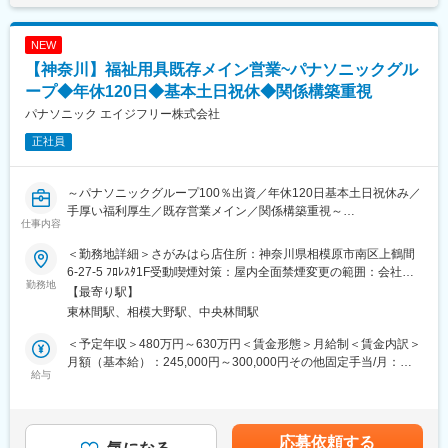
■職務内容：
▼担当地域のケアマネジャーに対してのアプローチ
NEW
・まずは既存顧客の引継ぎを受け、新商品のご案内等をしながら
【神奈川】福祉用具既存メイン営業~パナソニックグル
関係構築をしていきます。
・日々の活動を通し、信頼を得ていくことでご紹介をいただきな
ープ◆年休120日◆基本土日祝休◆関係構築重視
がら活動の幅を広げていきます。
パナソニック エイジフリー株式会社
また、実際に商品を販売していく先は要介護者の方となります。
正社員
※ケアマネジャーとは：
介護を受ける要介護者の心身の状況に応じ、適切な介護サービス
を利用できるよう相談に応じたり、市町村や事業所との連絡・調
～パナソニックグループ100％出資／年休120日基本土日祝休み／
整を行ったりする専門職です。
手厚い福利厚生／既存営業メイン／関係構築重視～
仕事内容
同社にて介護用品（浴室用チェア／手すり／歩行車等）の提案営
▼ 個人のお客様へのご提案（ケアマネジャーから紹介を受けた要
業をお任せします。
介護者の方）
＜勤務地詳細＞さがみはら店住所：神奈川県相模原市南区上鶴間
・お客様の困りごとや身体状況等をヒアリングし、家の危険箇所
6-27-5 ﾌﾛﾚｽﾀ1F受動喫煙対策：屋内全面禁煙変更の範囲：会社の
■当求人の魅力：
勤務地
をチェック。
定める事業所
【最寄り駅】
◎早期キャリアアップ可能
・ 介護用品からリフォームまで生活の質改善に向けてご提案
東林間駅、相模大野駅、中央林間駅
例）キャリ入社7年目：店長に昇格、新卒入社6年目：店長昇格
・ 売って終わりではなく、定期的に訪問し使用状況等を確認
◎インセンティブ手当あり
※ 17時頃には事務所へ帰社（基本19時頃には退社）します。
＜予定年収＞480万円～630万円＜賃金形態＞月給制＜賃金内訳＞
例）平均15～20万円、最高50万円支給の社員もあり（半期ごと）
月額（基本給）：245,000円～300,000円その他固定手当/月：
◎地域密着型の営業
給与
■入社後について：
35,000円～50,000円＜月給＞280,000円～350,000円＜昇給有無
◎社内建築士と連携し、住環境提案が可能
入社後約3か月間、先輩の営業活動に同行し、提案ノウハウやアプ
＞有＜残業手当＞有＜給与補足＞■賞与：年2回（基本給3ヶ月分
ローチ法を覚えていきます。疾病知識や介護保険の知識も社内外
を想定）■給与改定：年1回賃金はあくまでも目安の金額であり、
■企業魅力：
の研修で学んでいただきます。
選考を通じて上下する可能性があります。月給(月額)は固定手当を
応募依頼する
・週1回のノー残業デー設定あり