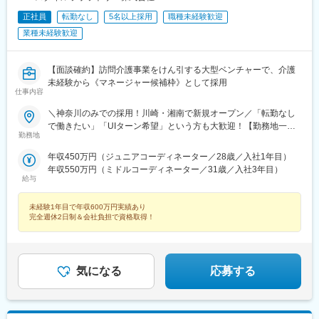
正社員
転勤なし
5名以上採用
職種未経験歓迎
業種未経験歓迎
【面談確約】訪問介護事業をけん引する大型ベンチャーで、介護
未経験から《マネージャー候補枠》として採用
仕事内容
＼神奈川のみでの採用！川崎・湘南で新規オープン／「転勤なし
で働きたい」「UIターン希望」という方も大歓迎！【勤務地一
勤務地
覧】＜横浜市＞鶴見区、神奈川区、西区、中区、南区、保土ヶ谷
区、磯子区、金沢区、港北区、戸塚区、港南区、旭区、緑区、瀬
年収450万円（ジュニアコーディネーター／28歳／入社1年目）
谷区、栄区、泉区、青葉区、都筑区＜川崎市＞川崎区、幸区、中
年収550万円（ミドルコーディネーター／31歳／入社3年目）
原区、高津区、多摩区、宮前区、麻生区＜相模原市＞緑区、中央
給与
区、南区＜その他＞横須賀市、平塚市、鎌倉市、藤沢市、茅ヶ崎
市、逗子市、三浦市、秦野市、厚木市、大和市、伊勢原市、海老
未経験1年目で年収600万円実績あり
名市、座間市、綾瀬市、葉山町、寒川町、大磯町、二宮町、松田
完全週休2日制＆会社負担で資格取得！
町※希望勤務地を踏まえて配属決定※受動喫煙対策あり＝＝＝☆神
奈川県勤務の場合は『寮費無料プラン』あり（規定有） お気軽
にご相談ください！☆将来的に全国のご希望勤務地へUIターン可
能・初期費用会社負担等の移住支援あり（規定有）・UIターン転
気になる
応募する
勤希望者への年間の支援あり（規定有）☆マイカー通勤手当あり
（1回200円）※寮費無料プランや移住初期費用の会社負担は、現
時点で県内外どこにお住まいでも活用可能！詳しくは面接でご質
問ください※