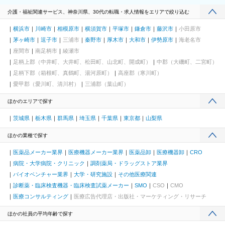
介護・福祉関連サービス、神奈川県、30代の転職・求人情報をエリアで絞り込む
横浜市
川崎市
相模原市
横須賀市
平塚市
鎌倉市
藤沢市
小田原市
茅ヶ崎市
逗子市
三浦市
秦野市
厚木市
大和市
伊勢原市
海老名市
座間市
南足柄市
綾瀬市
足柄上郡（中井町、大井町、松田町、山北町、開成町）
中郡（大磯町、二宮町）
足柄下郡（箱根町、真鶴町、湯河原町）
高座郡（寒川町）
愛甲郡（愛川町、清川村）
三浦郡（葉山町）
ほかのエリアで探す
茨城県
栃木県
群馬県
埼玉県
千葉県
東京都
山梨県
ほかの業種で探す
医薬品メーカー業界
医療機器メーカー業界
医薬品卸
医療機器卸
CRO
病院・大学病院・クリニック
調剤薬局・ドラッグストア業界
バイオベンチャー業界
大学・研究施設
その他医療関連
診断薬・臨床検査機器・臨床検査試薬メーカー
SMO
CSO
CMO
医療コンサルティング
医療広告代理店・出版社・マーケティング・リサーチ
ほかの社員の平均年齢で探す