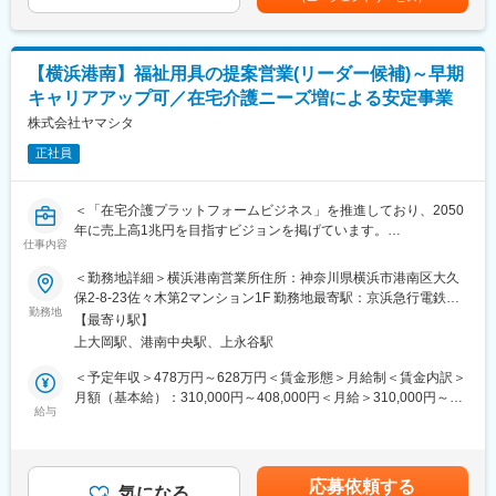
す。
すい環境です。
(1)個人の方々に最適な利用プランのご提案
(2)納品
■業界動向
(3)納品後に最適に用具が利用されているか、アフターフォローま
今後さらに介護人口が増えていく中で、介護人材も不足するとさ
【横浜港南】福祉用具の提案営業(リーダー候補)～早期
で実施
れているため、介護施設や直接介護を担うサービスの提供が困難
キャリアアップ可／在宅介護ニーズ増による安定事業
になっていくことが懸念されています。
ケアマネジャーとの信頼関係を構築していく営業活動です。
株式会社ヤマシタ
福祉用具のレンタルサービスは、在宅介護サービスを受けている
要望を伺うだけでなく、ケアマネジャーも気づいていないニーズ
方の7割近くが利用している重要な社会インフラです。介護業界の
正社員
を発掘し、提案営業を行います。
人手不足解消・将来世代への財負担抑制にもつながり、大きな社
※福祉用具…介護ベッド関連用具、歩行器、入浴関連用品等
会貢献になっています。
＜「在宅介護プラットフォームビジネス」を推進しており、2050
■魅力
変更の範囲：本文参照
年に売上高1兆円を目指すビジョンを掲げています。
仕事のやりがいがより良いご利用者様の体験を実現できるという
仕事内容
直近の目標として、2030年までに売上高を850億円に伸ばすこと
考えのもと、業界変革に向け下記取り組みをしています。
を計画しています。＞
＜勤務地詳細＞横浜港南営業所住所：神奈川県横浜市港南区大久
・DX：業務プロセスの改善により、生産性を向上し、働きやすい
保2-8-23佐々木第2マンション1F 勤務地最寄駅：京浜急行電鉄線
環境の実現
■業務内容：【変更の範囲：会社の定める業務】
勤務地
／上大岡駅受動喫煙対策：屋内全面禁煙変更の範囲：会社の定め
・ビジネスモデルの変革：10万人のご利用者様のデータを蓄積
【最寄り駅】
・居宅介護支援事業者等に福祉用具のレンタル・販売の営業
る事業所（リモートワーク含む）
し、予防や予知へサービス展開
上大岡駅、港南中央駅、上永谷駅
・利用者に最適な用具の選定、納品、相談対応
・人的資本経営：給与水準アップ(人事制度の改定：昇給基準の明
・商材は、介護ベッド関連用具、移動関連用具（車いす、歩行器
＜予定年収＞478万円～628万円＜賃金形態＞月給制＜賃金内訳＞
確化、年4回の昇給など)
など）、入浴関連用品、排泄関連用品生活関連用品
月額（基本給）：310,000円～408,000円＜月給＞310,000円～
・住宅改修（手すりの設置など）のプランニング
給与
408,000円＜昇給有無＞有＜残業手当＞有＜給与補足＞※給与はス
■就業環境
キル・経験を考慮して決定します。■昇給：年1回（4月）■賞与：
月に1～3回土日祝出勤がありますが、平日に必ず振休取得をして
■詳細
年2回（6月、12月）※年収には10時間分の残業代含む賃金はあく
います。チーム体制で仕事をするため、休みの日に対応が発生す
営業先はケアマネジャーとなり、ケアマネジャーからの紹介で一
までも目安の金額であり、選考を通じて上下する可能性がありま
ることはありません。
応募依頼する
般ユーザー（個人の方々）への福祉用具の選定・相談を行いま
気になる