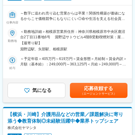
●atGPジョブトレIT・Web 渋谷
・まずは既存顧客の引継ぎを受け、新商品のご案内等をしながら
●atGPジョブトレIT・Web 秋葉原
関係構築をしていきます。
●atGPジョブトレIT・Web浜松町
～数字に追われ売り込む営業からは卒業！関係性構築が価値にな
・日々の活動を通し、信頼を得ていくことでご紹介をいただきな
※ご希望があれば神奈川・埼玉・千葉での就業も可能です。
るからこそ価格競争にもなりにくい◎命や生活を支える社会貢献
がら活動の幅を広げていきます。
仕事内容
性の高い営業へ！～
また、実際に商品を販売していく先は要介護者の方となります。
◇自動車ディーラーや保険営業など、他業界からの入社が7割！充
※ケアマネジャーとは：
＜勤務地詳細＞相模原営業所住所：神奈川県相模原市中央区鹿沼
変更の範囲：会社の定める業務
実の研修制度
介護を受ける要介護者の心身の状況に応じ、適切な介護サービス
台2丁目11番地6号 淵野辺サトウビル4階B受動喫煙対策：屋内
◇生成AIを活用し再現性の高い営業が可能！チーム制で働きやす
勤務地
を利用できるよう相談に応じたり、市町村や事業所との連絡・調
全面禁煙変更の範囲：会社の定める事業所（リモートワーク含
【最寄り駅】
く、且つ質の高いサービスを提供
整を行ったりする専門職です。
む）
淵野辺駅、矢部駅、相模原駅
◇成果とプロセスが評価される明確な評価制度あり！最大年４回
の昇進・昇格制度により、スピード感をもったキャリア形成も可
(2) 個人のお客様へのご提案（ケアマネジャーから紹介を受けた要
＜予定年収＞405万円～619万円＜賃金形態＞月給制＜賃金内訳＞
能
介護者の方）
月額（基本給）：249,000円～363,125円＜月給＞249,000円～
◇業界トップ級シェア！売上も右肩上がり。2030年に業界No.1に
給与
・お客様の困りごとや身体状況等をヒアリングし、家の危険箇所
363,125円＜昇給有無＞有＜残業手当＞有＜給与補足＞※給与はス
なることを目指して全国で増員募集
をチェック。
キル・経験を考慮して決定します。■昇給：年1回（4月）■賞与：
・ 介護用品からリフォームまで生活の質改善に向けてご提案
年2回（6月、12月）■モデル年収・営業リーダー：入社3年目625
＼逆算思考・行動が活きる／
・ 売って終わりではなく、定期的に訪問し使用状況等を確認
万（月給36万＋賞与＋諸手当）・所長：入社5年目760万（月給44
応募依頼する
難しく考えなくてOK！「月次目標の達成に向け、週次目標を立て
気になる
※ 17時頃には事務所へ帰社（基本19時頃には退社）します。
万＋賞与＋諸手当）賃金はあくまでも目安の金額であり、選考を
（エージェントサービス）
て行動をした経験」などが活かせる！
通じて上下する可能性があります。月給(月額)は固定手当を含めた
■フォロー体制：
表記です。
■業務概要
社内には建築士やケアマネジャー、作業療法士など各分野のエキ
介護用品等の提供を行うケアマネージャー（ケアマネ）に対し
スパートが在籍。営業先で専門的な問い合わせを受けた場合も、
【横浜・川崎】介護用品などの営業／課題解決に寄り
て、課題解決のための提案をお任せ。
社内の力を借りれば即座に解決できます。また商品の受発注は事
添う◆教育体制◎未経験活躍中◆業界トップシェア
ケアマネや実際に介護用品を使用する個人のお客様との信頼関係
務スタッフがサポートします。
を構築していただき、顧客も気づいていないニーズを発掘してい
株式会社ヤマシタ
ただきます。
■インセンティブについて