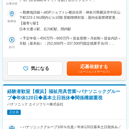
／専門性を高めキャリアを磨けるポジション＞
なく、プロセスも評価される制度設計になっています。また昇格
仕事内容
機会が年4回あるため、頑張りや実績で早期にマネジメントへも挑
当社が開設する就労移行支援事業（障害者総合支援法に基づく障
＜勤務地詳細＞atGPジョブトレ横浜住所：神奈川県横浜市中区山
戦できる環境となっています。
害福祉サービス）の未来の副施設長・施設長候補として、施設運
下町223-1 NU関内ビル10階 受動喫煙対策：屋内全面禁煙変更の
■キャリアパス
営全般をお任せします。
勤務地
範囲：会社の定める事業所
未経験から2年でリーダー、9年で複数営業所を統括するブロック
【最寄り駅】
これまでのご経験に応じて、現施設長や現副施設長と役割分担を
長など、営業としてのスキルアップだけでなく、マネジメントへ
日本大通り駅、石川町駅、関内駅
おこなって施設運営を担っていただきます。
のチャレンジも可能です。
将来的には事業所や部門の課題解決のための戦術立案等もお任せ
＜予定年収＞450万円～600万円＜賃金形態＞月給制＜賃金内訳＞
■魅力点：
していきます。
月額（基本給）：252,000円～337,500円固定残業手当/月：
・顧客折衝経験が活かせる！販売店の店長など未経験者の入社実
給与
39,000円～52,720円（固定残業時間20時間0分/月）超過した時間
績も多数あり。
■業務詳細：
外労働の残業手当は追加支給＜月給＞291,000円～390,220円（一
・生成AIを活用し業務効率化を実現！チーム制営業で働きやす
◎支援業務（障害のある方の就労支援全般）
律手当を含む）＜昇給有無＞有＜残業手当＞有＜給与補足＞※給与
く、且つ質の高いサービスを提供
・各種研修・実習トレーニング実施
は経験・能力等を考慮の上、決定しますので、記載の限りではご
・成果とプロセスが評価される明確な評価制度あり！最大年４回
応募依頼する
（ビジネスマナー・コミュニケーション改善等）
気になる
ざいません。■賞与：年2回（6月・12月）■昇給：年2回※評価に応
の昇進・昇格制度により、スピード感をもったキャリア形成も可
（エージェントサービス）
・相談援助
じる賃金はあくまでも目安の金額であり、選考を通じて上下する
能
・就職支援
可能性があります。月給(月額)は固定手当を含めた表記です。
・社会貢献性の高い介護業界にてトップ級シェア！売上も右肩上
・職場定着支援 など
がり。2030年に業界No.1になることを目指して全国で増員募集
経験者歓迎【横浜】福祉用具営業~パナソニックグルー
◎施設運営に関する業務
変更の範囲：会社の定める業務
プ◆年休120日◆基本土日祝休◆関係構築重視
・事業所で提供するサービスや研修プログラムの企画・作成
・事業所運営管理
パナソニック エイジフリー株式会社
・収支管理
正社員
・新規募集のための計画立案及び実行 など
■当社事業の特徴：
～パナソニックグループ100％出資／年休120日基本土日祝休み／