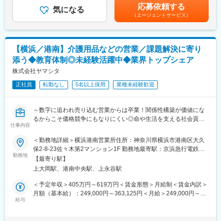
支給■昇給：年1回■賞与：年2回（約2.5カ月分）賃金はあくまで
ることはありません。
応募依頼する
※拠点営業所の倉庫からワンボックス車（AT車）にて配達
気になる
も目安の金額であり、選考を通じて上下する可能性があります。
また、男性も3割以上の方が育休を取得しており、お休みが取りや
（エージェントサービス）
※訪問件数は1日5～8件、1件30分～1時間程
月給(月額)は固定手当を含めた表記です。
すい環境です。
■取扱商品
■業界動向
・介護ベッド、車いす、歩行器などの福祉用具
今後さらに介護人口が増えていく中で、介護人材も不足するとさ
【横浜／港南】介護用品などの営業／課題解決に寄り
※30kgを超える商品もあり、重い商品は日程を調整して2名で届け
れているため、介護施設や直接介護を担うサービスの提供が困難
添う◆教育体制◎未経験活躍中◆業界トップシェア
ます
になっていくことが懸念されています。
株式会社ヤマシタ
福祉用具のレンタルサービスは、在宅介護サービスを受けている
■1日の流れ※一例
方の7割近くが利用している重要な社会インフラです。介護業界の
正社員
転勤なし
5名以上採用
業種未経験歓迎
9:00 朝礼
人手不足解消・将来世代への財負担抑制にもつながり、大きな社
10:00 新規納品（営業同行）
会貢献になっています。
11:00 交換納品
～数字に追われ売り込む営業からは卒業！関係性構築が価値にな
11:45 ベッドの引き取りと納品
変更の範囲：本文参照
るからこそ価格競争にもなりにくい◎命や生活を支える社会貢献
13:00 昼食
仕事内容
性の高い営業へ！～
14:00 営業所へ商品受け取り（営業からの連絡対応）
◇自動車ディーラーや保険営業など、他業界からの入社が7割！充
＜勤務地詳細＞横浜港南営業所住所：神奈川県横浜市港南区大久
14:30 新規納品
実の研修制度
保2-8-23佐々木第2マンション1F 勤務地最寄駅：京浜急行電鉄線
15:30 交換納品
◇生成AIを活用し再現性の高い営業が可能！チーム制で働きやす
勤務地
／上大岡駅受動喫煙対策：屋内全面禁煙変更の範囲：本文参照
16:00 急遽新規納品（営業同行）
【最寄り駅】
く、且つ質の高いサービスを提供
17:00 営業所へ
上大岡駅、港南中央駅、上永谷駅
◇成果とプロセスが評価される明確な評価制度あり！最大年４回
18:00 退社
の昇進・昇格制度により、スピード感をもったキャリア形成も可
＜予定年収＞405万円～619万円＜賃金形態＞月給制＜賃金内訳＞
能
月額（基本給）：249,000円～363,125円＜月給＞249,000円～
■キャリア
◇業界トップ級シェア！売上も右肩上がり。2030年に業界No.1に
給与
363,125円＜昇給有無＞有＜残業手当＞有＜給与補足＞※給与はス
ご本人の希望・意欲に応じて、大きく3つのポジションがありま
なることを目指して全国で増員募集
キル・経験を考慮して決定します。■昇給：年1回（4月）■賞与：
す。
年2回（6月、12月）■モデル年収・営業リーダー：入社3年目625