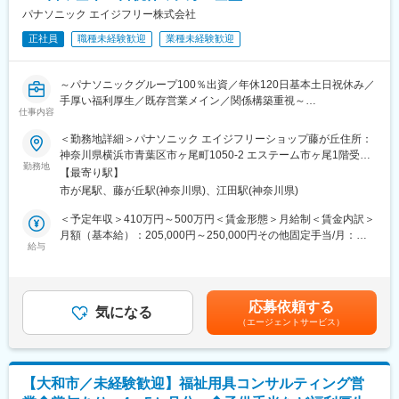
を構築していただき、顧客も気づいていないニーズを発掘してい
パナソニック エイジフリー株式会社
■キャリアパス
ただきます。
未経験から2年でリーダー、9年で複数営業所を統括するブロック
正社員
職種未経験歓迎
業種未経験歓迎
生成AIを活用することで、営業活動の効率化と提案の質向上を実
長など、営業としてのスキルアップだけでなく、マネジメントへ
現。データに基づく再現性の高い営業が可能です。
のチャレンジも可能。
ケア→予防にシフトした提案など競合にはない取り組みも実施し
～パナソニックグループ100％出資／年休120日基本土日祝休み／
ています。
変更の範囲：本文参照
手厚い福利厚生／既存営業メイン／関係構築重視～
仕事内容
同社にて介護用品（浴室用チェア／手すり／歩行車等）の提案営
■業務詳細
業をお任せします。
＜勤務地詳細＞パナソニック エイジフリーショップ藤が丘住所：
・既存顧客のケアマネ（約40～50名）への定期フォローを中心
神奈川県横浜市青葉区市ヶ尾町1050-2 エステーム市ヶ尾1階受動
に、信頼関係を深めながら潜在ニーズを発掘
■職務概要
勤務地
喫煙対策：屋内全面禁煙変更の範囲：会社の定める事業所
・利用者宅への訪問を通じて介護用品の使用状況を確認し、ケア
【最寄り駅】
担当エリアのケアマネジャーとの信頼関係を築きながら、介護を
マネへ最適な改善提案を実施
市が尾駅、藤が丘駅(神奈川県)、江田駅(神奈川県)
必要とする方々の生活を支える提案営業です。
・地域の居宅介護支援事業所などへ訪問し、紹介・反響を元に新
既存顧客の引き継ぎを起点に、新商品のご案内を通じて関係を深
＜予定年収＞410万円～500万円＜賃金形態＞月給制＜賃金内訳＞
規のケアマネ（5～10名）を開拓
め、日々の丁寧なコミュニケーションで信頼を獲得。ケアマネジ
月額（基本給）：205,000円～250,000円その他固定手当/月：
ャーからのご紹介を広げながら、自身の活動領域を拡大していき
給与
40,000円＜月給＞245,000円～290,000円＜昇給有無＞有＜残業手
■フォロー体制
ます。
当＞有＜給与補足＞■賞与：年2回（基本給3ヶ月分を想定）■給与
＜集合研修＞入社後は全国の同期入社者と5日間の集合研修
ケアマネジャーは要介護者にとって重要な相談役であり、その連
改定：年1回賃金はあくまでも目安の金額であり、選考を通じて上
＜ひとり立ちガイドブック＞成長支援プログラムで、所長や先輩
携を通じて最適な商品・サービスを届けられることが、この仕事
下する可能性があります。月給(月額)は固定手当を含めた表記で
と密なコミュニケーションを行いながら段階を踏んでスキルUP
応募依頼する
の大きなやりがいです。単なる営業にとどまらず、地域の介護を
気になる
す。
＜OJT＞所長や先輩だけではなく、本部スタッフによる定期面談
（エージェントサービス）
支える社会貢献性の高い役割を担えます。
など入社後もしっかりフォロー
■職務内容：
■評価制度
▼担当地域のケアマネジャーに対してのアプローチ
各グレードごとにスキル項目を設定。売上目標の達成率だけでは
【大和市／未経験歓迎】福祉用具コンサルティング営
・まずは既存顧客の引継ぎを受け、新商品のご案内等をしながら
なくプロセスも評価。顧客への向き合い方や提案力がキャリアに