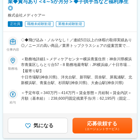
業◆賞与あり＜4～5か月分＞◆子供手当など福利厚生
関係構築をしていきます。
直結。
◎
・日々の活動を通し、信頼を得ていくことでご紹介をいただきな
がら活動の幅を広げていきます。
株式会社メディケアー
■キャリアパス
また、実際に商品を販売していく先は要介護者の方となります。
未経験から2年でリーダー、9年で複数営業所を統括するブロック
正社員
職種未経験歓迎
業種未経験歓迎
※ケアマネジャーとは：
長など、営業としてのスキルアップだけでなく、マネジメントへ
介護を受ける要介護者の心身の状況に応じ、適切な介護サービス
のチャレンジも可能。
を利用できるよう相談に応じたり、市町村や事業所との連絡・調
◇◆飛び込み・ノルマなし！／連続5日以上の休暇の取得実績あり
整を行ったりする専門職です。
変更の範囲：本文参照
◎／ニーズの高い商品／業界トップクラスシェアの提案営業でス
仕事内容
キルも身につく◆◇
▼ 個人のお客様へのご提案（ケアマネジャーから紹介を受けた要
介護者の方）
＜勤務地詳細1＞メディケアセンター横浜青葉住所：神奈川県横浜
私たちは、「メディケアセンター本社」をはじめ現在16拠点を展
・お客様の困りごとや身体状況等をヒアリングし、家の危険箇所
市青葉区しらとり台57－8 勤務地最寄駅：JR横浜線／十日市場駅
開している福祉用具の専門商社です。主にご自宅での介護が必要
勤務地
をチェック。
受動喫煙対策：屋内全面禁煙＜勤務地詳細2＞メディケアセンター
【最寄り駅】
な方々の支援のため「福祉用具のコンサルティング」サービスを
・ 介護用品からリフォームまで生活の質改善に向けてご提案
横浜南住所：神奈川県横浜市磯子区洋光台1－12－1 勤務地最寄
十日市場駅(神奈川県)、洋光台駅、新羽駅、田奈駅、屏風浦駅、北
提供。福祉用具のレンタルや販売、リフォーム工事といったサー
・ 売って終わりではなく、定期的に訪問し使用状況等を確認
駅：JR根岸線／洋光台駅受動喫煙対策：屋内全面禁煙＜勤務地詳
新横浜駅、青葉台駅、杉田駅(神奈川県)、大倉山駅(神奈川県)
ビスを通して、高齢者の日常生活を支援しています。
※ 17時頃には事務所へ帰社（基本19時頃には退社）します。
細3＞メディケアセンター新横浜住所：神奈川県横浜市港北区新吉
田東8－51－1 勤務地最寄駅：ブルーライン線／新羽駅受動喫煙対
＜予定年収＞340万円～414万円＜賃金形態＞月給制＜賃金内訳＞
そんなメディケアーでは、福祉用具のコンサルティング営業をお
■入社後について：
策：屋内全面禁煙変更の範囲：会社の定める事業所
月額（基本給）：238,600円固定残業手当/月：62,195円（固定残
任せする方を募集しています。福祉・介護業界ではありますが、
給与
入社後約3か月間、先輩の営業活動に同行し、提案ノウハウやアプ
業時間35時間0分/月）超過した時間外労働の残業手当は追加支給
介護職などとは異なり、提案・ルート営業的な要素が強いお仕事
ローチ法を覚えていきます。疾病知識や介護保険の知識も社内外
＜月給＞300,795円（一律手当を含む）＜昇給有無＞有＜残業手
です。毎期ごとに事業拡大する成長中の会社で、介護・福祉のお
の研修で学んでいただきます。
当＞有＜給与補足＞※経験・年齢・能力を考慮の上、応相談。■昇
仕事にチャレンジしませんか？
給／年1回（9月）■賞与／年2回（6月・12月）約4～5か月分■モ
応募依頼する
気になる
■フォロー体制：
デル年収 ※役職手当、賞与含む：12年目（役職：所長）約800万
（エージェントサービス）
■具体的な仕事内容：
社内には建築士やケアマネジャー、作業療法士など各分野のエキ
円7年目（役職：主任）約650万円2年目 約500万円※個人の業績に
1）依頼があったお客様に対し、生活状況やお困りごとなどについ
スパートが在籍。営業先で専門的な問い合わせを受けた場合も、
より異なります賃金はあくまでも目安の金額であり、選考を通じ