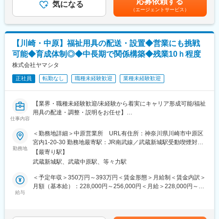
応募依頼する
般ユーザー（個人の方々）への福祉用具の選定・相談を行いま
気になる
す。月給(月額)は固定手当を含めた表記です。
また、男性も3割以上の方が育休を取得しており、お休みが取りや
（エージェントサービス）
す。
すい環境です。
(1)個人の方々に最適な利用プランのご提案
(2)納品
■業界動向
(3)納品後に最適に用具が利用されているか、アフターフォローま
今後さらに介護人口が増えていく中で、介護人材も不足するとさ
【川崎・中原】福祉用具の配送・設置◆営業にも挑戦
で実施
れているため、介護施設や直接介護を担うサービスの提供が困難
可能◆育成体制◎◆中長期で関係構築◆残業10ｈ程度
になっていくことが懸念されています。
ケアマネジャーとの信頼関係を構築していく営業活動です。
株式会社ヤマシタ
福祉用具のレンタルサービスは、在宅介護サービスを受けている
要望を伺うだけでなく、ケアマネジャーも気づいていないニーズ
方の7割近くが利用している重要な社会インフラです。介護業界の
正社員
転勤なし
職種未経験歓迎
業種未経験歓迎
を発掘し、提案営業を行います。
人手不足解消・将来世代への財負担抑制にもつながり、大きな社
※福祉用具…介護ベッド関連用具、歩行器、入浴関連用品等
会貢献になっています。
【業界・職種未経験歓迎/未経験から着実にキャリア形成可能/福祉
■魅力
変更の範囲：本文参照
用具の配達・調整・説明をお任せ】
仕事のやりがいがより良いご利用者様の体験を実現できるという
仕事内容
考えのもと、業界変革に向け下記取り組みをしています。
■概要
＜勤務地詳細＞中原営業所 URL有住所：神奈川県川崎市中原区
・DX：業務プロセスの改善により、生産性を向上し、働きやすい
レンタルの福祉用具の配達・調整・説明をお任せします。
宮内1-20-30 勤務地最寄駅：JR南武線／武蔵新城駅受動喫煙対
環境の実現
単に福祉用具を運ぶだけではなく、ご利用者様やご家族とのコミ
勤務地
策：屋内全面禁煙変更の範囲：会社の定める事業所（リモートワ
・ビジネスモデルの変革：10万人のご利用者様のデータを蓄積
【最寄り駅】
ュニケーションの中で、新たなニーズをキャッチ→営業へ連携に
ーク含む）
し、予防や予知へサービス展開
武蔵新城駅、武蔵中原駅、等々力駅
て、顧客満足度や事業への貢献を感じれれます。
・人的資本経営：給与水準アップ(人事制度の改定：昇給基準の明
＜予定年収＞350万円～393万円＜賃金形態＞月給制＜賃金内訳＞
確化、年4回の昇給など)
■具体的には
月額（基本給）：228,000円～256,000円＜月給＞228,000円～
◇配達：福祉用具をご自宅へ配達、実際使用されるお部屋へ設置
給与
256,000円＜昇給有無＞有＜残業手当＞有＜給与補足＞※給与はス
■就業環境
◇調整：手すり・歩行器の高さなど、使いやすいよう調整
キル・経験を考慮して決定します。※年収は平均的な残業時間(10
月に1～3回土日祝出勤がありますが、平日に必ず振休取得をして
◇説明：実際に使って見せるなどして、ご利用者・ご家族が安心
時間）を含んでいます。※残業代は1分単位で残業時間に応じ別途
います。チーム体制で仕事をするため、休みの日に対応が発生す
して使っていただけるよう丁寧に使用方法・注意事項をご説明