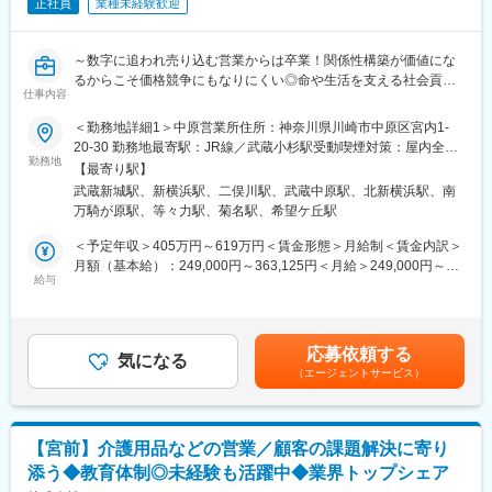
正社員
業種未経験歓迎
生成AIを活用することで、営業活動の効率化と提案の質向上を実
年2回のインセンティブがあり、平均20万円前後。最大50万円支
現。データに基づく再現性の高い営業が可能です。
給も可能です。
ケア→予防にシフトした提案など競合にはない取り組みも実施し
～数字に追われ売り込む営業からは卒業！関係性構築が価値にな
ています。
変更の範囲：会社の定める業務
るからこそ価格競争にもなりにくい◎命や生活を支える社会貢献
仕事内容
性の高い営業へ！～
■業務詳細
◇自動車ディーラーや保険営業など、他業界からの入社が7割！充
＜勤務地詳細1＞中原営業所住所：神奈川県川崎市中原区宮内1-
・既存顧客のケアマネ（約40～50名）への定期フォローを中心
実の研修制度
20-30 勤務地最寄駅：JR線／武蔵小杉駅受動喫煙対策：屋内全面
に、信頼関係を深めながら潜在ニーズを発掘
◇生成AIを活用し再現性の高い営業が可能！チーム制で働きやす
勤務地
禁煙＜勤務地詳細2＞横浜港北営業所住所：神奈川県横浜市港北区
・利用者宅への訪問を通じて介護用品の使用状況を確認し、ケア
【最寄り駅】
く、且つ質の高いサービスを提供
新横浜3-24-11 ユニオンビル 4F B号室勤務地最寄駅：JR線／新横
マネへ最適な改善提案を実施
武蔵新城駅、新横浜駅、二俣川駅、武蔵中原駅、北新横浜駅、南
◇成果とプロセスが評価される明確な評価制度あり！最大年４回
浜駅駅受動喫煙対策：屋内全面禁煙＜勤務地詳細3＞横浜旭営業所
・地域の居宅介護支援事業所などへ訪問し、紹介・反響を元に新
万騎が原駅、等々力駅、菊名駅、希望ケ丘駅
の昇進・昇格制度により、スピード感をもったキャリア形成も可
住所：神奈川県横浜市旭区二俣川2-85-1 二俣川ビル401勤務地最
規のケアマネ（5～10名）を開拓
能
寄駅：相鉄線線／二俣川駅受動喫煙対策：屋内全面禁煙変更の範
＜予定年収＞405万円～619万円＜賃金形態＞月給制＜賃金内訳＞
◇業界トップ級シェア！売上も右肩上がり。2030年に業界No.1に
囲：会社の定める事業所（リモートワーク含む）
月額（基本給）：249,000円～363,125円＜月給＞249,000円～
■フォロー体制
なることを目指して全国で増員募集
給与
363,125円＜昇給有無＞有＜残業手当＞有＜給与補足＞※給与はス
＜集合研修＞入社後は全国の同期入社者と5日間の集合研修
キル・経験を考慮して決定します。■昇給：年1回（4月）■賞与：
＜ひとり立ちガイドブック＞成長支援プログラムで、所長や先輩
＼逆算思考・行動が活きる／
年2回（6月、12月）■モデル年収・営業リーダー：入社3年目625
と密なコミュニケーションを行いながら段階を踏んでスキルUP
難しく考えなくてOK！「月次目標の達成に向け、週次目標を立て
万（月給36万＋賞与＋諸手当）・所長：入社5年目760万（月給44
＜OJT＞所長や先輩だけではなく、本部スタッフによる定期面談
応募依頼する
て行動をした経験」などが活かせる！
気になる
万＋賞与＋諸手当）賃金はあくまでも目安の金額であり、選考を
など入社後もしっかりフォロー
（エージェントサービス）
通じて上下する可能性があります。月給(月額)は固定手当を含めた
■業務概要
表記です。
■評価制度
介護用品等の提供を行うケアマネージャー（ケアマネ）に対し
各グレードごとにスキル項目を設定。売上目標の達成率だけでは
て、課題解決のための提案をお任せ。
なくプロセスも評価。顧客への向き合い方や提案力がキャリアに
【宮前】介護用品などの営業／顧客の課題解決に寄り
ケアマネや実際に介護用品を使用する個人のお客様との信頼関係
直結。
添う◆教育体制◎未経験も活躍中◆業界トップシェア
を構築していただき、顧客も気づいていないニーズを発掘してい