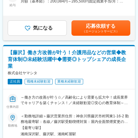
月額（基本給）：200,084円～285,500円固定残業手当/月：
※福祉用具専門相談員資格の取得（費用会社負担）も行います。
サービスエンジニアとして、高齢化社会に必要不可欠な電動車い
給与
30,632円～43,708円（固定残業時間20時間0分/月）超過した時間
す・電動カートの納品、回収、修理、定期点検業務をご担当いた
外労働の残業手当は追加支給＜月給＞230,716円～329,208円（一
■やりがい：
だきます。
律手当を含む）＜昇給有無＞有＜残業手当＞有＜給与補足＞※経験
今後ますます需要が増加するとされている介護福祉分野での仕事
やスキルを考慮の上、当社規定により決定いたします。■昇給：年
です。自社の強みを明確に活かした事業展開を行っており、これ
応募依頼する
■業務詳細：
気になる
1回■賞与：年2回賃金はあくまでも目安の金額であり、選考を通
まで業績は順調に推移し業界トップクラスの地位を築いていま
（エージェントサービス）
実際に商品を使用されるご利用者の元へお伺いし、電動車いす・
じて上下する可能性があります。月給(月額)は固定手当を含めた表
す。実際、商品を使用されているご利用者より「外出するのが楽
電動カートの使い方の練習や、納品・回収・修理・点検等の、ア
記です。
になった、ありがとう」といった言葉を直接いただく事も多くあ
フターフォローをお任せします。
り、やりがいを実感できるお仕事です。
・レンタル導入時におけるご利用者宅での安全運転指導
【藤沢】働き方改善が叶う！介護用品などの営業◆教
・ご利用者宅での修理業務、定期点検業務
■勤務地について：
育体制◎未経験活躍中◆需要◎トップシェアの成長企
・商品の納品・回収
エリア職（転居を伴う転勤無）／準総合職（地域内転勤有）／総
業
合職（全国転勤有）から選択可能です。
■業務魅力：
株式会社ヤマシタ
・ご自身の納品・修理した電動車いすが活用されている場面を間
変更の範囲：会社の定める業務
正社員
職種未経験歓迎
業種未経験歓迎
近に感じられ、「外出するのが楽になった、ありがとう」といっ
た言葉を直接いただく事も多くあります。高齢者の方や医療・介
護の現場に貢献できた実感が持てるお仕事です。
～働き方の改善が叶う☆／高齢化により需要も拡大中！成長業界
・「数字を追う販売・サービス提供ではなく、お客様に寄り添っ
でキャリアを築くチャンス！／未経験歓迎◎安心の教育体制～
たフォローをしたい」、「直接感謝の言葉をかけられるとモチベ
仕事内容
◇アパレル店長や携帯ショップ店員など、他業界からの入社が7
ーションが上がる」、「得意な機械いじりで誰かに貢献したい」
割！充実の研修制度
という方におすすめです。
＜勤務地詳細＞藤沢営業所住所：神奈川県藤沢市村岡東1-16-2 勤
◇生成AIを活用し再現性の高い営業が可能！チーム制で働きやす
務地最寄駅：各線／藤沢駅受動喫煙対策：屋内全面禁煙変更の範
く、且つ質の高いサービスを提供
勤務地
■当社の強み：
囲：会社の定める事業所
【最寄り駅】
◇成果とプロセスが評価される明確な評価制度あり！最大年４回
豊富な商品ラインナップ、電動車いすについての専門的なメンテ
湘南深沢駅、藤沢駅、湘南町屋駅
の昇進・昇格制度により、スピード感をもったキャリア形成も可
ナンス技術力です。当社では、外部に委託することなく全ての整