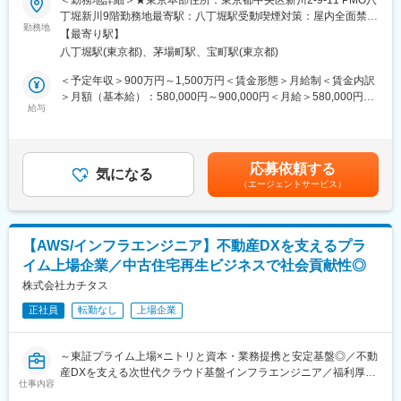
＜勤務地詳細＞★東京本部住所：東京都中央区新川2-9-11 PMO八
■企業風土：
■募集背景
丁堀新川9階勤務地最寄駅：八丁堀駅受動喫煙対策：屋内全面禁煙
当社にはお客様のお困りごとを解決するという目的に向けて、方
カチタスは築古戸建領域で12年連続マーケットリーダークラスを
勤務地
変更の範囲：会社の定める事業所
針に沿っていれば「仕事を任せてもらえる」社風があります。20
【最寄り駅】
維持し、日本の空き家課題の解決に挑んでいます。今後は「年間
代から30代と同年代の社員が多数活躍するフラットな環境で、他
八丁堀駅(東京都)、茅場町駅、宝町駅(東京都)
棟数10,000棟」という大きな目標を掲げ、事業成長を支えるため
部門のメンバーと協力し合い、お客様からの要望を創造的に実現
のDX推進を加速中です。
＜予定年収＞900万円～1,500万円＜賃金形態＞月給制＜賃金内訳
しています。
その中核となるのが、AWSを基盤としたクラウドインフラでの統
＞月額（基本給）：580,000円～900,000円＜月給＞580,000円～
合プラットフォーム構築やデータ分析基盤の構築など、全社のDX
給与
900,000円＜昇給有無＞有＜残業手当＞無＜給与補足＞残業代：
変更の範囲：会社の定める業務
を支える基盤設計をリードできるインフラエンジニアを募集しま
管理監督者のため、支給対象外賞与：年1回昇給：年1回賃金はあ
す。
くまでも目安の金額であり、選考を通じて上下する可能性があり
ます。月給(月額)は固定手当を含めた表記です。
応募依頼する
■業務内容：
気になる
（エージェントサービス）
・AWS環境の設計・構築・運用（EC2, S3, RDS, IAM, Lambda
等）
・ネットワーク・セキュリティ設計、最適化
・クラウドネイティブアーキテクチャの導入支援
【AWS/インフラエンジニア】不動産DXを支えるプラ
・インフラ全体の運用方針策定、技術選定、チームマネジメント
イム上場企業／中古住宅再生ビジネスで社会貢献性◎
発
株式会社カチタス
■本ポジションの魅力：
正社員
転勤なし
上場企業
（1）大規模DXの基盤を設計：営業・バックオフィスを含めた業
務全体の統合プラットフォームを支えるインフラをゼロから設計
可能。
～東証プライム上場×ニトリと資本・業務提携と安定基盤◎／不動
（2）クラウドネイティブ推進の中心：AWSを基盤としたスーパ
産DXを支える次世代クラウド基盤インフラエンジニア／福利厚生
ーアプリ開発やデータ分析基盤の構築をリードし事業インパクト
仕事内容
充実・土日休み・転勤なし～
の大きな仕事ができる。