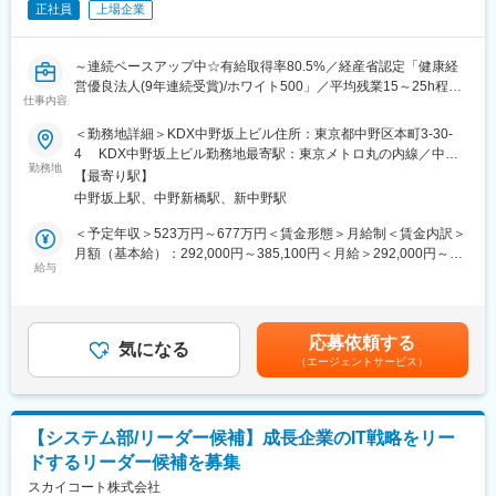
正社員
上場企業
【魅力】
社内で生じる課題解決だけでなく、業界や市場を加味した新しい
システム開発を目指し、システム・技術を利用した仕組みを考
～連続ベースアップ中☆有給取得率80.5%／経産省認定「健康経
え、解決へと導くことが求められます。
営優良法人(9年連続受賞)/ホワイト500」／平均残業15～25h程度
情報収集、ベンダー選定、企画・提案、折衝、投資効果検証とい
仕事内容
／社宅・退職金など福利厚生充実～
った社内SEに必須の経験・スキルを実地で積み上げながら、自分
＜勤務地詳細＞KDX中野坂上ビル住所：東京都中野区本町3-30-
の考えたものを実現することができます。
★昨期インフラグループであったグループの名称が4月からがイン
4 KDX中野坂上ビル勤務地最寄駅：東京メトロ丸の内線／中野
フラ・セキュリティ管理グループとなり、会社としてセキュリテ
勤務地
坂上駅受動喫煙対策：屋内全面禁煙変更の範囲：会社の定める事
■開発環境
【最寄り駅】
ィ分野に力を入れています★
業所
言語：JavaScript PHP VBScript VBA
中野坂上駅、中野新橋駅、新中野駅
ご経験に合わせて以下業務を徐々にお任せいたします。
データベース：SQLserver MariaDB MSAccess
■業務内容：
＜予定年収＞523万円～677万円＜賃金形態＞月給制＜賃金内訳＞
OS：Windows Linux(RHEL)
・人事システムのサーバ等運用管理
月額（基本給）：292,000円～385,100円＜月給＞292,000円～
・人事部のシステム支援
給与
385,100円＜昇給有無＞有＜残業手当＞有＜給与補足＞※年収は年
■同社について
・組織変更に伴うシステム関連業務
齢・経験・スキル・前職でのポジションなどを考慮し、同社規定
「住友林業ホームサービス」は不動産の売買仲介をはじめ、不動
・ActiveDirectory・GPOの運用管理
により決定します。■昇給：年1回（4月）■賞与：年2回（7月・12
産のトータルサービスを行なっています。当社の母体は、日本国
・担当業務のサーバ運用管理
月）賃金はあくまでも目安の金額であり、選考を通じて上下する
土の約８００分の１におよぶ広大な社有林を有し、山林経営から
応募依頼する
・上記を行う上での企画や提案業務
気になる
可能性があります。月給(月額)は固定手当を含めた表記です。
木材建材の製造・流通、住宅供給までを一貫して手がける住友林
（エージェントサービス）
業株式会社です。
■配属先：
当社はその安定したバックボーンと住宅事業における豊富なノウ
情報システム部インフラ・セキュリティ管理グループ ＩＴセキュ
ハウを受け継ぎ、1964年に設立以来、若い力を結集し、不動産流
リティ運用課
通業に新しい1ページを拓いてきました。
【システム部/リーダー候補】成長企業のIT戦略をリー
入社後はOJTを通じて、現在担当者が行っている業務を引き継ぎ
ドするリーダー候補を募集
ながら、徐々に業務範囲を広げていただきます。
■働き方：
スカイコート株式会社
ON/OFFのメリハリをつけて働く完全週休2日制で、加えてノー残