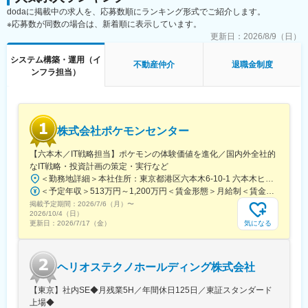
dodaに掲載中の求人を、応募数順にランキング形式でご紹介します。
後、上司のサポートを受けながら担当を持ち、実際に業務をスタ
※応募数が同数の場合は、新着順に表示しています。
ートして頂きます。先輩社員がフォローしますのでご安心くださ
い！
更新日：
2026/8/9（日）
システム構築・運用（イ
【配属組織】
不動産仲介
退職金制度
ンフラ担当）
ユニットマネージャー1名、グループマネージャ5名、ユニット全
体で約40名在籍しています（募集部署は合計20名弱）。
平均年齢は30歳前後です。今回事業拡大に伴い、2～3名増員予定
のポジションです。
異業界から来た中途のメンバーも多く安心して溶け込める環境で
株式会社ポケモンセンター
す。
【六本木／IT戦略担当】ポケモンの体験価値を進化／国内外全社的
【働き方】
なIT戦略・投資計画の策定・実行など
年間休日120～125日※カレンダーにて変動、土日祝日休
＜勤務地詳細＞本社住所：東京都港区六本木6-10-1 六本木ヒルズ森タワー47F受動喫煙対策：屋内全面禁煙変更の範囲：会社の定める事業所（リモートワーク含む）
時間外労働は月10～40時間程度です。（育児等の都合によりご相
＜予定年収＞513万円～1,200万円＜賃金形態＞月給制＜賃金内訳＞月額（基本給）：427,930円～837,000円固定残業手当/月：69,930円～163,480円（固定残業時間25時間0分/月）超過した時間外労働の残業手当は追加支給＜月給＞497,860円～1,000,480円（一律手当を含む）＜昇給有無＞有＜残業手当＞有賃金はあくまでも目安の金額であり、選考を通じて上下する可能性があります。月給(月額)は固定手当を含めた表記です。
談に応じます。）
掲載予定期間：
2026/7/6（月）
〜
育児休業・育児短時間勤務の実績もあります。
2026/10/4（日）
気になる
更新日：
2026/7/17（金）
【当社の魅力】
●東証プライム上場リログループの100%子会社
●福利厚生も充実★
ヘリオステクノホールディング株式会社
●良い意味でベンチャーマインドをもった当社、20代30代でも管
理職を目指せます！
【東京】社内SE◆月残業5H／年間休日125日／東証スタンダード
上場◆