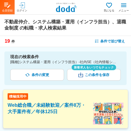
会員登録
ログイン
気になる
メニュー
不動産仲介、システム構築・運用（インフラ担当）、退職
金制度
の転職・求人検索結果
19
条件で並び替え
件
現在の検索条件
[職種]システム構築・運用（インフラ担当）-社内SE（社内情報システム） [業種]不動産仲介-建設・プラント・不動産業界 [詳細条件](待遇・福利厚生)退職金制度
新着求人をいつでもチェック
条件の変更
この条件を保存
積極採用中
Web総合職／未経験歓迎／案件8万・
大手案件有／年休125日