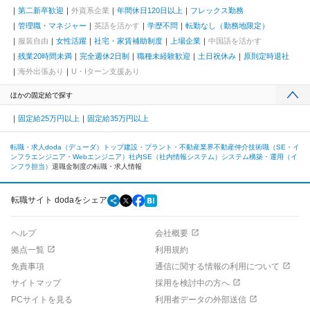
第二新卒歓迎
外資系企業
年間休日120日以上
フレックス勤務
管理職・マネジャー
英語を活かす
学歴不問
転勤なし（勤務地限定）
服装自由
女性活躍
社宅・家賃補助制度
上場企業
中国語を活かす
残業20時間未満
完全週休2日制
職種未経験歓迎
土日祝休み
原則定時退社
海外出張あり
U・Iターン支援あり
ほかの固定給で探す
固定給25万円以上
固定給35万円以上
転職・求人doda（デューダ）トップ
建設・プラント・不動産業界
不動産仲介
技術職（SE・イ
ンフラエンジニア・Webエンジニア）
社内SE（社内情報システム）
システム構築・運用（イ
ンフラ担当）
退職金制度の転職・求人情報
転職サイト dodaをシェア
ヘルプ
会社概要
拠点一覧
利用規約
免責事項
通信に関する情報の利用について
サイトマップ
採用を検討中の方へ
PCサイトを見る
利用者データの外部送信