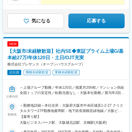
給いたします。※ステージ参考 専門B→専門A→スペシャリスト
（リーダー）→マネジメント（管理職）
気になる
応募する
NEW
【大阪市/未経験歓迎】社内SE◆東証プライム上場G/基
本給27万/年休120日・土日/OJT充実
株式会社プレサンス（オープンハウスグループ）
正社員
職種未経験歓迎
業種未経験歓迎
～上場グループ勤務／年休120日／残業月20h程／マンション供給
全国トップの安定性／転勤当面なし・大阪本社勤務／賞与年2回／
仕事内容
OJT充実～
＜勤務地詳細＞本社住所：大阪府大阪市中央区城見1-2-27 クリス
■当社について
タルタワー27F勤務地最寄駅：地下鉄長堀鶴見緑地線／大阪ビジ
近畿圏・東海圏・首都圏を中心に自社ブランドマンション「プレ
勤務地
ネスパーク駅受動喫煙対策：屋内全面禁煙変更の範囲：会社の定
【最寄り駅】
サンスシリーズ」を展開する総合デベロッパーです。
める事業所
大阪ビジネスパーク駅、大阪城北詰駅、京橋駅(大阪府)
東証プライム上場グループとして業績拡大を続ける中、社内の情
報セキュリティ強化活動を推進してくれる方を募集します。