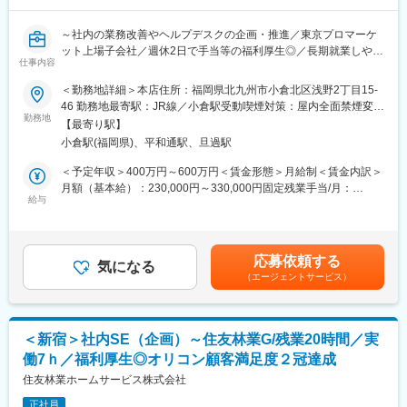
変更の範囲：会社の定める業務
部門長（40代）、課長代理１名、社員２名のメンバーで業務にあ
たっております。
～社内の業務改善やヘルプデスクの企画・推進／東京プロマーケ
ット上場子会社／週休2日で手当等の福利厚生◎／長期就業しやす
■採用背景
仕事内容
い環境 ／資格取得支援や資格手当◎～
近年急速に社内業務のIT化が進んでおり、社内SEの増員による体
＜勤務地詳細＞本店住所：福岡県北九州市小倉北区浅野2丁目15-
制強化になります。現在は外部委託業務も多いですが、将来的に
北九州エリアで高い知名度を誇る総合不動産企業の当社にて、ヘ
46 勤務地最寄駅：JR線／小倉駅受動喫煙対策：屋内全面禁煙変更
は内製化を拡大する予定です。
ルプデスク業務から社内業務改善のための企画・推進業務をお任
勤務地
の範囲：会社の定める事業所（リモートワーク含む）
【最寄り駅】
せします。
■当社について：
小倉駅(福岡県)、平和通駅、旦過駅
東証プライム上場G！
■主な業務内容：
＜予定年収＞400万円～600万円＜賃金形態＞月給制＜賃金内訳＞
安定性、CM効果や販売実績などによる『ブランド力」、高い品質
◇ITヘルプデスク業務
月額（基本給）：230,000円～330,000円固定残業手当/月：
に拘った『商品力』は業界トップクラス。
◇Salesforce管理（レポート、ダッシュボード作成など）
給与
70,000円～120,000円（固定残業時間40時間0分/月）超過した時
※マンション供給戸数 日本２位／近畿圏１５年連続１位／東海圏
◇SalesforceやGoogleeWorkspaceを活用したビジネス支援
間外労働の残業手当は追加支給＜月給＞300,000円～450,000円
１３年連続１位
◇ベンダーコントロール業務
（一律手当を含む）＜昇給有無＞有＜残業手当＞有＜給与補足＞※
部署の垣根を越えて、社員同士のコミュニケーションも活発。有
◇社内業務改善・効率化のためのシステム構築や改善提案案
年齢、経験、能力を考慮の上、決定します。■昇給年1回■賞与あ
効な提案は積極的に声をあげて下さい。社員の声を積極的に取り
応募依頼する
◇新入社員受け入れ時のPC・会社携帯の設定及び準備、管理等
気になる
り賃金はあくまでも目安の金額であり、選考を通じて上下する可
入れていく環境です。
（エージェントサービス）
能性があります。月給(月額)は固定手当を含めた表記です。
■当社の特徴：
変更の範囲：会社の定める業務
当社は福岡県北九州市及びその近郊を中心に不動産売買仲介業、
賃貸仲介業、賃貸管理業、リフォーム業を通して顧客の生活基盤
＜新宿＞社内SE（企画）～住友林業G/残業20時間／実
となる住環境を提供しています。顧客との一度の出会いが、末永
働7ｈ／福利厚生◎オリコン顧客満足度２冠達成
いつきあいになり、「アンサー倶楽部に出会えてよかった」と言
ってもらえる会社を目指しています。さまざまな顧客のニーズを
住友林業ホームサービス株式会社
具現化し社会に供給していくことが社会に貢献するものと考え、
正社員