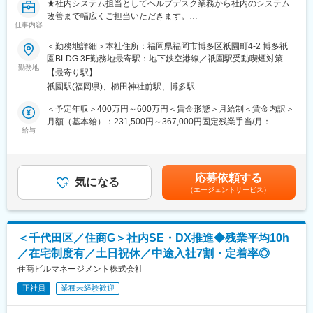
変更の範囲：会社の定める業務
★社内システム担当としてヘルプデスク業務から社内のシステム
【魅力】
改善まで幅広くご担当いただきます。
社内で生じる課題解決から、入っていただき、ゆくゆくは新しい
仕事内容
★当社としても社内業務のシステム化は優先度が高くグループウ
システム開発を目指し、システム・技術を利用した仕組みを考
ェアやチャット、業務アプリなど、連携や効率を加速させるツー
＜勤務地詳細＞本社住所：福岡県福岡市博多区祇園町4-2 博多祇
え、解決へと導くことが求められます。
ルを積極採用しています。さらなる改善提案をしていただける方
園BLDG.3F勤務地最寄駅：地下鉄空港線／祇園駅受動喫煙対策：
情報収集、ベンダー選定、企画・提案、折衝、投資効果検証とい
を募集しています。
勤務地
屋内全面禁煙変更の範囲：会社の定める事業所
った社内SEに必須の経験・スキルをヘルプデスクから入り、経験
【最寄り駅】
を積み上げながら、成長できる環境があります。
祇園駅(福岡県)、櫛田神社前駅、博多駅
■募集背景：
イデアハウスは「100ideasで全国へ羽ばたく100億企業へ」を
＜予定年収＞400万円～600万円＜賃金形態＞月給制＜賃金内訳＞
■開発環境
2030年長期ビジョンとして掲げており、社内のシステム改善や効
月額（基本給）：231,500円～367,000円固定残業手当/月：
言語：JavaScript PHP VBScript VBA
率化も非常に重要な業務となっております。社内のコミュニケー
給与
35,500円～49,000円（固定残業時間20時間0分/月）超過した時間
データベース：SQLserver MariaDB MSAccess
ションの活発化や販売システムの改善などまだまだ着手いただけ
外労働の残業手当は追加支給＜月給＞267,000円～416,000円（一
OS：Windows Linux(RHEL)
る点があると考えております。ぜひあなたのご経験を当社で活か
律手当を含む）＜昇給有無＞有＜残業手当＞有＜給与補足＞■昇
しませんか？
給：年1回■賞与実績：年2回賃金はあくまでも目安の金額であ
■同社について
応募依頼する
気になる
り、選考を通じて上下する可能性があります。月給(月額)は固定手
「住友林業ホームサービス」は不動産の売買仲介をはじめ、不動
（エージェントサービス）
■業務内：
当を含めた表記です。
産のトータルサービスを行なっています。当社の母体は、日本国
福岡県内を中心に分譲住宅を展開している当社にて、社内システ
土の約８００分の１におよぶ広大な社有林を有し、山林経営から
ムの企画、保守運用、ヘルプデスク業務など幅広くお任せいたし
木材建材の製造・流通、住宅供給までを一貫して手がける住友林
ます。
業株式会社です。
＜千代田区／住商G＞社内SE・DX推進◆残業平均10h
／在宅制度有／土日祝休／中途入社7割・定着率◎
■業務詳細：
■働き方：
・社内ネットワークの管理・整備
住商ビルマネージメント株式会社
ON/OFFのメリハリをつけて働く完全週休2日制で、加えてノー残
・PCセットアップ、PCトラブルのフォロー
業デーや、21時のPC強制シャットダウン、有給休暇消化を奨励す
正社員
業種未経験歓迎
・社内オペレーション業務の効率化
る計画年休制度等、働きやすい環境づくりに注力しています。
※上記の他、SNS管理・運用、広告掲載管理などの業務も行ってい