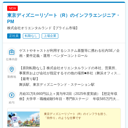
NEW
東京ディズニーリゾート（R）のインフラエンジニア・
PM
株式会社オリエンタルランド【プライム市場】
正社員
転勤なし
上場企業
ゲストやキャストが利用するシステム基盤等に携わる社内SE／企
画・要件定義・運用・ベンダーコントロール
仕事内容
【原則転勤なし】株式会社オリエンタルランドの本社、営業所、
事業所および会社が指定するその他の場所■本社（舞浜オフィス）
勤務地
└千葉県浦安市舞浜1-1└JR京葉線「舞浜駅」より徒歩10分＼一部
【最寄り駅】
リモートワーク可能／・社内規定あり・頻度などは担当業務やプ
舞浜駅、東京ディズニーランド・ステーション駅
ロジェクト状況などにより異なります。※受動喫煙対策：オフィス
内禁煙
月給31万8,660円以上＋賞与年2回（2025年度実績）【想定年収
例】大学卒・職種経験5年目・専門Bステージ 年収585万円大学
給与
卒・職種経験8年目・専門Aステージ 年収677万円大学卒・職種
経験13年目・専門Aステージ 年収727万円※上記年収例は時間外
勤務15時間／月の場合（固定残業制度はございません）※経験・
東京ディズニーリゾート（R）のインフラを担う、
「街作り」のような仕事です
年齢・能力を考慮の上、当社規定により決定いたします。※通勤手
当、その他諸手当は上記想定年収に含まれておりません。別途支