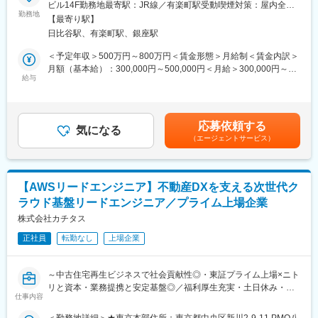
合ディベロッパー】
ビル14F勤務地最寄駅：JR線／有楽町駅受動喫煙対策：屋内全面
■働き方
勤務地
禁煙変更の範囲：会社の定める事業所
土日祝休み、年休120日で有給取得率も年間付与数に対して前年
【最寄り駅】
■募集背景：
81％としっかりメリハリをもって働くことができ、ワークライフ
日比谷駅、有楽町駅、銀座駅
現在、DX事業部では、各事業部からの支援要請が急増している事
バランスが整えられる環境です。月末月初で忙しくなることもご
から、業務課題の分析からベンダーコントロールに至る一連のプ
＜予定年収＞500万円～800万円＜賃金形態＞月給制＜賃金内訳＞
ざいますが残業時間は平均20時間以内です。
ロセスにおいて、特に「既存システムとの連携・改修を含むシス
月額（基本給）：300,000円～500,000円＜月給＞300,000円～
テムデザイン（上流設計）」を担う人財の募集を行っています。
給与
500,000円＜昇給有無＞有＜残業手当＞有＜給与補足＞※給与詳細
■当社の魅力：
は年齢・前給・経験を踏まえて話し合いの上決定します。■昇給：
リーガルフェイスグループは、司法書士、行政書士、土地家屋調
■職務概要：
年1回（4月）■賞与：年2回（6月・12月）■住宅手当（単身者は月
査士、測量士といった豊富な実務経験を持つ各分野の専門家が集
【具体的には】
1万円、扶養者は月2万円）■家族手当■資格手当（宅健所有者は月
結し、お客様の幅広いニーズにワンストップなサービスを提供す
応募依頼する
・業務課題のヒアリングと分析
気になる
1万円他同社規定により支給）■役職手当■育児手当■退職金制度賃
ることを強みとしています。
（エージェントサービス）
・解決技術の選定および委託ベンダーの選定
金はあくまでも目安の金額であり、選考を通じて上下する可能性
・実務的なベンダーコントロール（進行管理・品質統制）
があります。月給(月額)は固定手当を含めた表記です。
変更の範囲：会社の定める業務
■求める人物像：
【AWSリードエンジニア】不動産DXを支える次世代ク
上記に伴い顕在化している「上流設計」の不足を補える人財を募
ラウド基盤リードエンジニア／プライム上場企業
集しています。
業務整理の過程で、新規開発のみならず「既存システムとの連携
株式会社カチタス
や改修」が不可欠なケースが増加している為、この領域を担うシ
正社員
転勤なし
上場企業
ステムデザイン能力を持つ人員の採用を進めている状況です。
■組織構成：
～中古住宅再生ビジネスで社会貢献性◎・東証プライム上場×ニト
情報システム部（男性部長＋次長+外注社員10名）
リと資本・業務提携と安定基盤◎／福利厚生充実・土日休み・転
デジタル化推進室（男性部長＋社員２名+契約社員1名）
仕事内容
勤なし～