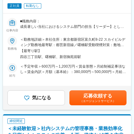
■キャリアパス：
業デーや、21時のPC強制シャットダウン、有給休暇消化を奨励す
正社員
転勤なし
スペシャリスト職としての任用や、他企画部署などへの任用の可
る計画年休制度等、働きやすい環境づくりに注力しています。
能性もございます。
※ご経験に応じて役職を伴う採用の可能性がございます。
■職務内容：
変更の範囲：会社の定める業務
成長著しい当社におけるシステム部門の担当【リーダー】とし
■働き方：
仕事内容
て、社内IT戦略の立案・実行・最適化を主導していただきます。
・年休123日（計画年休含む：128日）、残業は15～25hで休日は
＜勤務地詳細＞本社住所：東京都新宿区富久町8-22 スカイビルデ
土日祝です。
【具体的には】
ィング勤務地最寄駅：都営新宿線／曙橋駅受動喫煙対策：敷地内
・スケジュール調整次第で、WLBを保って働くことが可能です。
・IT戦略の策定および中長期計画の立案・遂行
勤務地
全面禁煙変更の範囲：会社の定める事業所
・産休育休実績も多数あり、くるみんマークを取得しています。
【最寄り駅】
・社内業務システム（ERP、CRM、SFAなど）の導入・運用・最
（「子育てサポート企業」として、厚生労働大臣の認定を受けた
四谷三丁目駅、曙橋駅、新宿御苑前駅
適化
証です）
・セキュリティポリシーの策定および情報セキュリティ対策の推
＜予定年収＞600万円～1,200万円＜賃金形態＞月給制補足事項な
・原則出社となります。テレワークについては、試用期間後利用
進
し＜賃金内訳＞月額（基本給）：380,000円～500,000円＜月給＞
が可能となります。常時自由に行えるものではなく、勤務継続の
・社内インフラ（ネットワーク・サーバー・クラウド）の設計・
給与
380,000円～500,000円＜昇給有無＞有＜残業手当＞無＜給与補足
支障が想定される明確な理由(ご家族のご都合など)が必要となりま
管理
＞※上記収入はあくまで最低補償の額であり、年齢・経験を考慮
す。
・IT予算の策定・管理
し、打ち合わせの上決定します。■賞与：年2回賃金はあくまでも
・システム部門メンバーのマネジメント
目安の金額であり、選考を通じて上下する可能性があります。月
■当社について：
応募依頼する
・経営陣との連携・レポーティング、全社DX推進のリーダーシッ
気になる
給(月額)は固定手当を含めた表記です。
◎売上高4000億円超・従業員約4000名規模の東証プライム上場企
（エージェントサービス）
プ
業
◎全国55万室の賃貸住宅を提供する業界トップクラスのパイオニ
■働き方：PCは申請がないと持ち帰りできないため、持ち帰り残
ア
業やサービス残業もございません。
◎「健康経営優良法人」に9年連続で認定
締切間近
◎厚生労働大臣より「プラチナくるみん」に認定
＜未経験歓迎＞社内システムの管理事務・業務効率化
■同社の特徴：
◎ハタラクエール（福利厚生表彰・認証制度）にて「福利厚生推