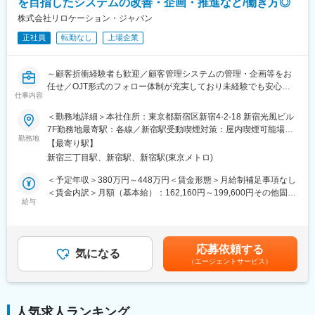
スカイコートは1969年に設立。独自に “マンション経営システ
を目指したシステムの改善・企画・推進など/働き方◎
進法人」に3年連続で認証
ム”を開発し、マンション分譲から賃貸業務、管理、リフォームま
株式会社リロケーション・ジャパン
◎東京都「心のバリアフリー」好事例企業に認定
で、マンション経営にまつわる幅広いサービスをワンストップで
正社員
転勤なし
上場企業
提供しています。グループ企業のスカイコート賃貸センター、ス
■魅力ポイント：
カイサービスと連携し、2万人を超えるオーナー様から高い評価を
・2期連続のベースアップ実施！
いただいています。
・全社平均時間外労働時間：16.4h
～顧客折衝経験者も歓迎／顧客管理システムの管理・企画等をお
そして今後も、オーナー様、ご入居者様、そして社員、スカイコ
・レオパレス本体離職率：7.5%
任せ／OJT形式のフォロー体制が充実しており未経験でも安心！
ートに関わる人たちが笑顔になれるよう、スカイコートの紡ぐ縁
・年次有給取得率：82%
仕事内容
／土日祝休み／年間休日120～125日※カレンダーによって変動／
を大切に１００年企業を目指しています。
東証プラ イム上場リログループの100%子会社で安定性◎～
＜勤務地詳細＞本社住所：東京都新宿区新宿4-2-18 新宿光風ビル
変更の範囲：会社の定める業務
◎スカイコートシリーズとは？…最大の特徴は成約率の高さ。空
7F勤務地最寄駅：各線／新宿駅受動喫煙対策：屋内喫煙可能場所
【業務内容】
勤務地
室リスクをゼロにする「借上保証」や賃貸・管理・リフォームま
あり変更の範囲：会社の定める事業所
【最寄り駅】
社宅管理代行サービスを提供する当社にて、サービスの安定共有
での一連の流れをしっかりお手伝いさせて頂く「トータルサポー
新宿三丁目駅、新宿駅、新宿駅(東京メトロ)
を担う基幹システムの管理・改善・運用・企画等をご担当いただ
ト」など、オーナー様にとって安心のサービスを揃えています。
きます。
＜予定年収＞380万円～448万円＜賃金形態＞月給制補足事項なし
変更の範囲：会社の定める業務
＜賃金内訳＞月額（基本給）：162,160円～199,600円その他固定
【業務詳細】
給与
手当/月：50,000円固定残業手当/月：59,840円～70,400円（固定
・顧客及び社内他部門から依頼を受け、システムの設定変更
残業時間35時間0分/月）超過した時間外労働の残業手当は追加支
・動作確認・社内外との調整等
給＜月給＞272,000円～320,000円（一律手当を含む）＜昇給有無
・Excel等の一覧管理情報の登録・更新等
＞有＜残業手当＞有＜給与補足＞※給与はご経験やスキルに応じて
応募依頼する
・業務効率化を目指したシステムの改善・企画・推進
気になる
決定いたします■昇給：年1回（4月）■賞与：年2回（6月、11月）
（エージェントサービス）
・新規ビジネスを見据えた新サービスや新機能の企画・推進
賃金はあくまでも目安の金額であり、選考を通じて上下する可能
性があります。月給(月額)は固定手当を含めた表記です。
【ご入社後のフォロー体制】
ご入社後は育成担当の先輩がつき、不動産業界や社宅、サービス
人気求人ランキング
の知識、実務各部署の役割や運用フローを学んで頂きます。その