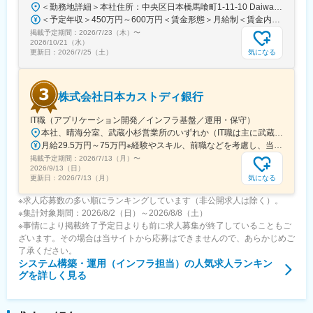
変更の範囲：会社の定める業務
＜勤務地詳細＞本社住所：中央区日本橋馬喰町1-11-10 Daiwa日本橋馬喰町Ⅱ8F勤務地最寄駅：JR総武本線／馬喰町駅受動喫煙対策：敷地内喫煙可能場所あり変更の範囲：無
＜予定年収＞450万円～600万円＜賃金形態＞月給制＜賃金内訳＞月額（基本給）：300,000円～350,000円＜月給＞300,000円～350,000円＜昇給有無＞有＜残業手当＞有＜給与補足＞※上記想定年収には、基本給×12か月に加え、前年度通常賞与額を含めて算定しています。■賞与実績：年2回（7月、12月）、決算賞与■昇給：年1回賃金はあくまでも目安の金額であり、選考を通じて上下する可能性があります。月給(月額)は固定手当を含めた表記です。
掲載予定期間：
2026/7/23（木）
〜
2026/10/21（水）
気になる
更新日：
2026/7/25（土）
株式会社日本カストディ銀行
IT職（アプリケーション開発／インフラ基盤／運用・保守）
本社、晴海分室、武蔵小杉営業所のいずれか（IT職は主に武蔵小杉営業所、配属部署によっては晴海分室） ※転居を伴う転勤なし※リモートワークも可能（要相談）＜勤務地＞■本社住所：東京都中央区晴海1-8-12 晴海アイランド トリトンスクエア オフィスタワーZアクセス：都営大江戸線「勝どき駅」より徒歩5分受動喫煙対策：屋内全面禁煙■晴海分室住所：東京都中央区晴海3-12-1 KDK晴海ビルアクセス：都営大江戸線「勝どき駅」より徒歩6分受動喫煙対策：屋内全面禁煙■武蔵小杉事業所住所：神奈川県川崎市中原区小杉町1-403 武蔵小杉タワープレイスアクセス：JR・東急東横線「武蔵小杉駅」より徒歩3分受動喫煙対策：屋内全面禁煙※変更の範囲：会社の定める事業所（リモートワーク含む）
月給29.5万円～75万円※経験やスキル、前職などを考慮し、当社規定により決定します。＜各ポジションの想定年収＞◎アプリ、インフラ、システム運用・保守└メンバークラス：年収550万円～850万円└リーダー・PMクラス：年収850万円～1,200万円◎ホスト基盤担当：年収700万円～1,200万円
掲載予定期間：
2026/7/13（月）
〜
2026/9/13（日）
気になる
更新日：
2026/7/13（月）
※求人応募数の多い順にランキングしています（非公開求人は除く）。
※集計対象期間：2026/8/2（日）～2026/8/8（土）
※事情により掲載終了予定日よりも前に求人募集が終了していることもご
ざいます。その場合は当サイトから応募はできませんので、あらかじめご
了承ください。
システム構築・運用（インフラ担当）
の人気求人ランキン
グを詳しく見る