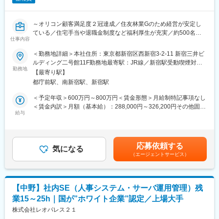
「より良い答え」をこれからも出し続け、更なる事業の拡大を目
指し、走り続けていきたいと考えています&#65533;
～オリコン顧客満足度２冠達成／住友林業Gのため経営が安定し
変更の範囲：会社の定める業務
ている／住宅手当や退職金制度など福利厚生が充実／約500名規
仕事内容
模の社内システム開発に携われる
＜勤務地詳細＞本社住所：東京都新宿区西新宿3-2-11 新宿三井ビ
■担当業務：
ルディング二号館11F勤務地最寄駅：JR線／新宿駅受動喫煙対
社内SEとして、主に企画・提案を行う業務に携わっていただきま
勤務地
策：屋内全面禁煙変更の範囲：無
【最寄り駅】
す。
都庁前駅、南新宿駅、新宿駅
【主な業務内容】
＜予定年収＞600万円～800万円＜賃金形態＞月給制特記事項なし
社内システムの企画・提案
＜賃金内訳＞月額（基本給）：288,000円～326,200円その他固定
業務効率化のためのIT戦略立案
給与
手当/月：25,000円固定残業手当/月：59,100円～67,000円（固定
新技術の調査・検討と導入提案
残業時間30時間0分/月）超過した時間外労働の残業手当は追加支
各部門のニーズヒアリングと最適なソリューション提案
給＜月給＞372,100円～418,200円（一律手当を含む）＜昇給有無
プロジェクトマネジメント
＞有＜残業手当＞有＜給与補足＞■基本給には職務手当25,000円
応募依頼する
気になる
を含みます。■賞与／年2回(6月／12月)、年1回(4月)賃金はあくま
（エージェントサービス）
【募集背景】
でも目安の金額であり、選考を通じて上下する可能性がありま
ここ数年でIT活用の必要性が高まっている中、現行システムの保
す。月給(月額)は固定手当を含めた表記です。
守や情報機器の管理など現状の対応に時間を取られてしまってお
ります。
【中野】社内SE（人事システム・サーバ運用管理）残
新しいチャレンジが行うため、ビジネスと技術の両面を理解し、
業15～25h｜国が”ホワイト企業”認定／上場大手
戦略的にシステムを企画・提案できる人材の増員を図るため、本
募集を行うことになりました。
株式会社レオパレス２１