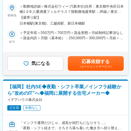
直結する仕事。
＜勤務地詳細＞株式会社ウィーブ(新本社)住所：東京都中央区日本
（4）組織フェーズの面白さ：DX推進チームはまだ立ち上げ期
■業務内容：※株式会社ウィーブへの出向となります※
橋1-2-8 八重洲通フィルテラス７階勤務地最寄駅：JR線／東京駅
で、体制を拡充予定。コアメンバーとして組織を形づくることが
・東証プライム上場企業「スターツグループ」全体の、社内イン
勤務地
受動喫煙対策：屋内全面禁煙変更の範囲：会社の定める事業所
できます。
【最寄り駅】
フラの各種運用・保守業務を中心にお任せします。
（リモートワーク含む）
日本橋駅(東京都)、三越前駅、新日本橋駅
その他、セキュリティ関連、ネットワーク関連業務もお任せ予定
■組織構成
です。
＜予定年収＞550万円～700万円＜賃金形態＞月給制特記事項なし
DX推進部門は現在部長1名（40代男性・中途入社者）に情報シス
＜賃金内訳＞月額（基本給）：250,000円～300,000円＜月給＞
テム部門4名、DX企画部門17名（業務委託含む）で構成されてい
※株式会社ウィーブへの出向となります※
給与
250,000円～300,000円＜昇給有無＞有＜残業手当＞有＜給与補足
ます。
〒104-0032 東京都中央区日本橋1-2-8 八重洲通フィルテラス７階
＞※ご経験やスキル、前職での給与を考慮した上で決定いたしま
建設・不動産・金融・出版・ホテル・高齢者支援など、多岐に渡
す。賃金はあくまでも目安の金額であり、選考を通じて上下する
■株式会社カチタスってどんな会社？：
るサービスを提供するスターツグループです。
可能性があります。月給(月額)は固定手当を含めた表記です。
私たちは中古住宅買取再販事業に関する販売戸数のランキングに
応募依頼する
気になる
おいて、 12年連続 No.1！
（エージェントサービス）
グループ会社と合わせて 2 位以下に 14 倍近い差をつける実績を
■業務詳細：
誇ります。
・ネットワーク管理業務
魅力ある住宅を販売し、お客様に喜んでいただけている証だと考
（拠点ライフサイクル管理、DC管理、障害対応等）
えます。
【福岡】社内SE◆夜勤・シフト卒業／インフラ経験か
・サーバー管理業務
ら“攻めのIT”へ◆福岡に展開する住宅メーカー◆
（構築対応、閾値監視・対応業務、アップデート対応、EOL対応
等）
イデアハウス株式会社
変更の範囲：会社の定める業務
・セキュリティ管理業務
正社員
転勤なし
（SOC対応、啓蒙、アセスメント、対策）
■就業環境：
「インフラ運用だけじゃ、成長が頭打ちになりそう…」
・グループ各社に先駆け、「残業20時間以下」を目標として、役
「夜勤・シフト続きで、そろそろ落ち着いた働き方へ切り替えた
員自ら極力帰る動きを実践しています。