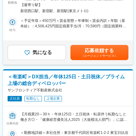
■業務概要
勤務地
＜今まさに動いている変革プロジェクトに参画できる＞
の範囲：無
【最寄り駅】
司法書士法人を中心にリーガル・サービスをワンストップで行う
kintoneを活用した業務システムの刷新や、生成AIの社内活用検
新宿西口駅、新宿駅、新宿駅(東京メトロ)
当社のグループ内オフィスにて、案件進捗管理システグループ内
討・ガイドライン策定など、会社の仕組みそのものを変えるプロ
オフィスにて、社内システムの運用管理・改修をお任せします！
ジェクトが進行中です。入社後、早い段階から挑戦できる環境で
＜予定年収＞450万円＜賃金形態＞年俸制＜賃金内訳＞年額（基
案件進捗管理システムの保守・改修を中心にキッティングやアカ
す。
本給）：4,506,425円固定残業手当/月：70,590円（固定残業時間
ウント管理、ヘルプデスク対応まで社内のIT環境を快適に保つ重
給与
30時間0分/月～30時間0分/月）超過した時間外労働の残業手当は
要なポジションです。
■当社について：
追加支給＜月額＞446,125円（12分割）（一律手当を含む）＜昇
当社は髙松建設グループの中核企業として、賃貸マンション管
給有無＞有＜残業手当＞有＜給与補足＞※経験・能力を考慮の上、
【業務内容】
理・不動産仲介・サブリース・リフォーム・保険代理店業務・介
決定します。■昇給：年1回（1月）賃金はあくまでも目安の金額
応募依頼する
・社内システム（C#.NET+MS-SQL/Python（DjangoFW+MS-
気になる
護事業など、暮らしに密着した幅広い事業を展開しています。
であり、選考を通じて上下する可能性があります。月給(月額)は固
（エージェントサービス）
SQL）の運用・改修
設立以来、オーナー様・入居者様双方の満足度を追求し、25年連
定手当を含めた表記です。
・社内端末（Windowss//iOS/Android）のキッティング＆アカウン
続増収という非常に安定した成長を続けています。
ト管理
・ヘルプデスク対応（社内のITトラブルサポート）
変更の範囲：会社の定める業務
＜有楽町＞DX担当／年休125日・土日祝休／プライム
・サーバー管理
上場の総合ディベロッパー
（WindowssServer+IIS/Linux((AlmaLinux++Nginx））
・仮想環境（Hyper-V/Vsphere）管理
サンフロンティア不動産株式会社
・GoogleWorkspace/MicrosoftOfficeの運用サポート
正社員
転勤なし
上場企業
など
■組織構成・教育体制
【月残業20～30ｈ・年休125日・土日祝休・転居伴う転勤なしと
メインの教育担当がOJTで業務を教えてくれる環境です。
働き方◎・「健康経営優良法人2025（大規模法人部門）」に認定
他のメンバーもサポートに入りますので、徐々にスキルアップで
仕事内容
／社員の平均年収は745万円（2025年3月有価証券報告書より）／
きる体制です。
福利厚生充実／幅広いキャリアパスあり／東証プライム上場の総
＜勤務地詳細＞本社住所：東京都千代田区有楽町1-2-2 東宝日比谷