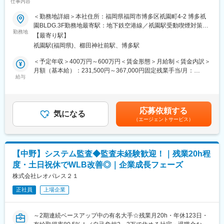
仕事内容
い」
・有給消化率も高く、ワークライフバランスを重視したアニバー
「改善業務やベンダー折衝も経験し、次のキャリアに繋げたい」
＜勤務地詳細＞本社住所：福岡県福岡市博多区祇園町4-2 博多祇
サリー休暇やステップ休暇といった休暇制度も導入しています。
そんなあなたへ。
園BLDG.3F勤務地最寄駅：地下鉄空港線／祇園駅受動喫煙対策：
勤務地
屋内全面禁煙変更の範囲：会社の定める事業所
■スターツグループについて
【最寄り駅】
★イデアハウスの社内SEは、“守るだけのIT”から、“仕組みで会社
スターツGは国内88社のグループ会社を展開。「総合生活文化企
祇園駅(福岡県)、櫛田神社前駅、博多駅
を動かすIT”へ転換できるポジション。
業」として「不動産」「建設」「金融」「出版」「ホテル」な
★ネットワーク・サーバーなどのインフラ知識を軸に、改善企
＜予定年収＞400万円～600万円＜賃金形態＞月給制＜賃金内訳＞
ど、お客様へ永続的にサービスを提供できるよう幅広い事業/サー
画、ベンダー折衝、社内DXまで幅広く挑戦できます。
月額（基本給）：231,500円～367,000円固定残業手当/月：
ビス展開を行う東証プライム上場企業です。グループのリソース
★夜勤・シフト・365対応なし。
給与
35,500円～49,000円（固定残業時間20時間0分/月）超過した時間
を最大限活用した安定した事業運営が特徴です。
外労働の残業手当は追加支給＜月給＞267,000円～416,000円（一
～自社のIT基盤を育てながら、あなた自身のキャリアの幅も広が
律手当を含む）＜昇給有無＞有＜残業手当＞有＜給与補足＞■昇
変更の範囲：会社の定める業務
ります～
給：年1回■賞与実績：年2回賃金はあくまでも目安の金額であ
応募依頼する
気になる
り、選考を通じて上下する可能性があります。月給(月額)は固定手
（エージェントサービス）
◆仕事内容
当を含めた表記です。
＜社内インフラ運用・改善＞※メイン業務※
・社内ネットワークの管理・整備
・サーバー／クラウド環境の保守
【中野】システム監査◆監査未経験歓迎！｜残業20h程
・PCセットアップ・キッティング
度・土日祝休でWLB改善◎｜企業成長フェーズ
・社内ITトラブル対応
株式会社レオパレス２１
＜社内システム改善・DX企画＞
正社員
上場企業
・業務上の課題ヒアリング
・改善企画の立案
・ベンダーとの仕様調整
～2期連続ベースアップ中の有名大手☆残業月20h・年休123日・
・社内システム（販売管理など）のアップデート提案