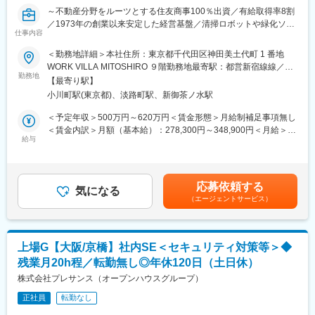
ただきたいと考えております。
～不動産分野をルーツとする住友商事100％出資／有給取得率8割
※社内システムの改善については他部署からの情報を吸い上げ、開
変更の範囲：会社の定める業務
／1973年の創業以来安定した経営基盤／清掃ロボットや緑化ソリ
発ベンダーとの打ち合わせを重ねていただき社内システムの改善
仕事内容
ューションなどを提供する優良施設マネジメント企業～
を図っていただくことをお任せしたいと考えております。
＜勤務地詳細＞本社住所：東京都千代田区神田美土代町 1 番地
■募集背景
WORK VILLA MITOSHIRO ９階勤務地最寄駅：都営新宿線線／小
■働きやすさ：
DX化促進なども含め、社内IT関係の強化のため人員増加を目指し
勤務地
川町駅受動喫煙対策：敷地内喫煙可能場所あり変更の範囲：会社
働きやすさへの取り組みを充実させています。無人内見システム
【最寄り駅】
ての募集となります。
の定める事業所
や開放的なオフィス空間、フリーデスク、自動昇降式デスクな
小川町駅(東京都)、淡路町駅、新御茶ノ水駅
ど、社員が快適に働ける環境を提供しています。さらに、緊急時
■業務内容
＜予定年収＞500万円～620万円＜賃金形態＞月給制補足事項無し
の在宅ワーク体制も整えており、安心して働ける職場です。
・社内システムの保守運用（基幹系、ActiveDirectory、Microsoft
＜賃金内訳＞月額（基本給）：278,300円～348,900円＜月給＞
365、OBIC、その他）
給与
278,300円～348,900円＜昇給有無＞有＜残業手当＞有＜給与補足
・社員用PC(Windows)/社員用携帯(iPhone)のキッティング作業
＞※想定年収は賞与や時間外手当20ｈ/月分を含めた場合の金額で
・サーバ管理・運用・保守
す。※ご年齢や能力により、想定年収を下回る場合もございます。
変更の範囲：会社の定める業務
・ITベンダーとの折衝
【昇給】1回/年【賞与】2回/年賃金はあくまでも目安の金額であ
応募依頼する
・マニュアル作成
気になる
り、選考を通じて上下する可能性があります。月給(月額)は固定手
（エージェントサービス）
・社内サポート・ヘルプデスク業務 等
当を含めた表記です。
■組織構成
ITチームは3名在籍しております。（40代前半2名、20代後半１
上場G【大阪/京橋】社内SE＜セキュリティ対策等＞◆
名）
残業月20h程／転勤無し◎年休120日（土日休）
■働き方
株式会社プレサンス（オープンハウスグループ）
・リモートワーク制度あり。業務の状況に応じてとはなります
正社員
転勤なし
が、ご入社後慣れて頂きましたら週に1，2回程度の在宅勤務制度