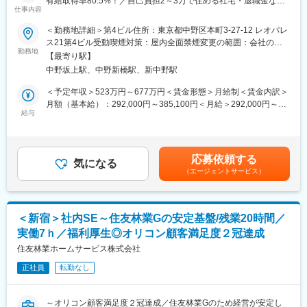
有給取得率80.5%！／自己負担2～3万で住める社宅・退職金など
仕事内容
福利厚生充実～
■働きやすさ×DXが両立した環境
＜勤務地詳細＞第4ビル住所：東京都中野区本町3-27-12 レオパレ
・フリーアドレス
＼こんな方にオススメ／
ス21第4ビル受動喫煙対策：屋内全面禁煙変更の範囲：会社の定
・自動昇降デスク
●ITの実務経験を活かしながら、リスク管理やコンプライアンス、
勤務地
める事業所
・開放的なオフィス空間
【最寄り駅】
ガバナンス領域にキャリアを広げたい方
・無人内見システムの導入
中野坂上駅、中野新橋駅、新中野駅
●管理監督者・スペシャリストとして成長していきたい方
・緊急時のリモートワーク可能
●IT業務知識の深度を深めたい方
＜予定年収＞523万円～677万円＜賃金形態＞月給制＜賃金内訳＞
“働きやすさ”と“最新の働き方アップデート”が進んでいる会社で
●ワークライフバランスを整えたい方
月額（基本給）：292,000円～385,100円＜月給＞292,000円～
す。
給与
385,100円＜昇給有無＞有＜残業手当＞有＜給与補足＞※最終学
グループ・ガバナンス強化の一環として、中長期的な内部監査体
歴・経験・能力を考慮の上、決定します。■昇給：年1回（4月）■
■100億企業を目指す成長企業で、改善提案が通りやすい
制の一層の高度化を目指した増員を計画しています。当社・国内
賞与：年2回（7月・12月）賃金はあくまでも目安の金額であり、
・イデアハウスは2030年に向けて「100ideasで全国へ羽ばたく
外グループ会社を対象にした情報システムに関する監査業務をお
選考を通じて上下する可能性があります。月給(月額)は固定手当を
100億企業へ」という長期ビジョンを掲げています。
応募依頼する
任せします。
気になる
含めた表記です。
・IT投資への理解が深く、改善提案も歓迎される文化があり、若
（エージェントサービス）
以下の業務を行っていただきます。※詳細は面接の場にてお話頂き
手でも新しい提案が形になりやすい環境です。
ます。
■業務内容：
・システム監査
変更の範囲：会社の定める業務
＜新宿＞社内SE～住友林業Gの安定基盤/残業20時間／
・情報セキュリティ監査
実働7ｈ／福利厚生◎オリコン顧客満足度２冠達成
・システムに係る内部統制（J-SOX）監査
住友林業ホームサービス株式会社
■組織構成：
正社員
転勤なし
内部統制課11名
責任者1名、会計監査チーム7名、IT監査チーム3名
～オリコン顧客満足度２冠達成／住友林業Gのため経営が安定し