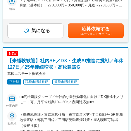
＜予定年収＞380万円～450万円＜賃金形態＞月給制＜賃金内訳＞
月額（基本給）：270,000円～350,000円＜月給＞270,000円～
■仕事内容
給与
350,000円＜昇給有無＞有＜残業手当＞有＜給与補足＞■昇給：年
当社の社内SEをお任せします。
1回■賞与：年2回（7月・12月）※賞与とは別に売上達成度合いに
＜入社直後＞
応じて決算賞与支給の場合あり賃金はあくまでも目安の金額であ
社員からの問い合わせ対応やPC・スマートフォンの管理など、取
り、選考を通じて上下する可能性があります。月給(月額)は固定手
応募依頼する
り組みやすい業務からスタートするので未経験でも安心です◎
気になる
当を含めた表記です。
（エージェントサービス）
＊PCやスマートフォンの初期設定、管理
＊社員からの問い合わせ対応
＊アカウント管理やシステム利用サポート
＊IT機器の管理やマニュアル作成
NEW
【未経験歓迎】社内SE／DX・生成AI推進に挑戦／年休
＜慣れてきたら＞
サーバ・ネットワーク運用やセキュリティ対策にも携わります。
127日／25年連続増収・髙松建設G
＊社内システム、クラウドサービスの運用サポート
髙松エステート株式会社
＊ネットワークやサーバの管理・保守
正社員
職種未経験歓迎
業種未経験歓迎
＊情報セキュリティ対策の推進
＊グループ各社のIT環境整備
□■髙松建設グループ／全社的な業務効率化に向けてDX推進中／リ
■教育体制
モート可／月平均残業10～20h／夜間対応無■□
OJTを通じて、問い合わせ対応やPC設定など、基本業務から習得
仕事内容
いただきます。未経験でも安心してじっくりスキルを身につけら
～25年連続増収・髙松建設Gの安定基盤～
れます。
＜勤務地詳細＞東京本店住所：東京都港区芝4丁目8番2号 5F 勤務
未経験から社内SEへ挑戦できる育成ポジションです。
実務を通してシステムやネットワークの知識を身につけられる環
地最寄駅：都営三田線／三田駅受動喫煙対策：屋内喫煙可能場所
先輩社員によるOJTのもと、PCサポートからスタートし、将来的
勤務地
境です。
あり変更の範囲：会社の定める事業所（リモートワーク含む）
【最寄り駅】
にはDX推進や生成AI活用プロジェクトにも携わることができま