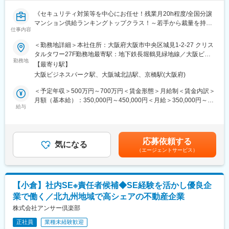
活用が可能です。
・中途入社者の割合が多く(6～7割)、定着の良い職場です。
《セキュリティ対策等を中心にお任せ！残業月20h程度/全国分譲
・有給取得率平均80％です。
マンション供給ランキングトップクラス！～若手から裁量を持っ
仕事内容
てスキルアップできます！》
■同社のバックグラウンドと特色について
＜勤務地詳細＞本社住所：大阪府大阪市中央区城見1-2-27 クリス
住友商事のルーツは不動産分野にあり、数ある事業の中でも想い
■業務内容
タルタワー27F勤務地最寄駅：地下鉄長堀鶴見緑地線／大阪ビジ
入れの強い事業です。現在では清掃ロボットやUpright Green（独
不動産投資物件の販売を行う当社とグループ会社10社、従業員約
勤務地
ネスパーク駅受動喫煙対策：屋内全面禁煙変更の範囲：会社の定
自の給水システムを採用した排水設備を必要としない壁面緑化シ
【最寄り駅】
700名が利用するシステム運用保守、また社内各部署の要望を受
める事業所
ステム）、ValuSpec（施設維持管理のパフォーマンスバランスを
大阪ビジネスパーク駅、大阪城北詰駅、京橋駅(大阪府)
けてシステムの新規開発を企画・管理をご担当いただきます。
診断するソリューション）など新ビジネス・新サービスの創出を
＜予定年収＞500万円～700万円＜賃金形態＞月給制＜賃金内訳＞
行ってきました。また、各サービスを支える「人財」への想いも
≪具体的には≫
月額（基本給）：350,000円～450,000円＜月給＞350,000円～
強い企業です。
・セキュリティ対策全般の課題抽出、戦力策定、推進、経営層へ
給与
450,000円＜昇給有無＞有＜残業手当＞有＜給与補足＞■昇格昇
の報告
給：年1回（4月）■賞与：年2回（7月・12月）※賞与とは別に売上
■同社の特徴・魅力
・セキュリティポリシー、情報システム関連規程、運用マニュア
達成度合いに応じて9月に決算賞与支給の場合あり賃金はあくまで
同社は住友商事の事業投資会社であり、住友商事が開発した有
ルの策定と整備（法制度対応等）
も目安の金額であり、選考を通じて上下する可能性があります。
名・大型物件を管理する醍醐味を味わえます。受注案件は住友商
応募依頼する
・インシデント対応、脅威情報や脆弱性情報の収集による障害の
気になる
月給(月額)は固定手当を含めた表記です。
事が開発した物件が多く、オフィスビル管理に特化した事業を行
（エージェントサービス）
予防、対策管理プロセスの構築と改善
っています。今後は住友商事が都市開発を進めるに伴い、同社の
・ITシステム及び情報資産の管理、監査、リスク分析、脆弱性診
管理物件数も増えていく見通しです。晴海アイランド トリトンス
断
クエアやクイーンズスクエア横浜などの大型複合施設、大阪では
・個人情報保護対策の策定
住友ビルディングの管理も受託しています。また、2017年より、
【小倉】社内SE※責任者候補◆SE経験を活かし優良企
・従業員へのセキュリティ教育・啓蒙の推進
住友商事が開発を手掛ける「SOSiLA(ソシラ)」シリーズのPM業
業で働く／北九州地域で高シェアの不動産企業
・IT統制、セキュリティ対策推進のグループ展開
務を開始しました。オフィスビルでのPM経験を活かし、物流施設
・チームのマネジメント業務
株式会社アンサー倶楽部
の発展も目指しています。
正社員
業種未経験歓迎
■組織構成：