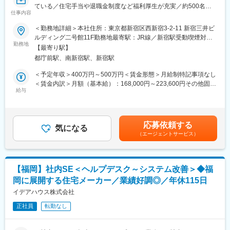
■働く環境について：
ている／住宅手当や退職金制度など福利厚生が充実／約500名規
残業月20h程度、年休123日（＋計画年休5日）・土日祝休み、有
仕事内容
模の社内システム対応に携われる
給取得率80.5%と働きやすい環境が整っています。
＜勤務地詳細＞本社住所：東京都新宿区西新宿3-2-11 新宿三井ビ
男女ともに産休育休実績も多数あり、定着率は90%以上となって
■担当業務：
ルディング二号館11F勤務地最寄駅：JR線／新宿駅受動喫煙対
います。 ※レオパレス本体離職率：7.5%
社内ヘルプデスクとして、主に社内メンバーのフォロー・サポー
勤務地
策：屋内全面禁煙変更の範囲：無
残業削減・業務負担軽減の為、Web契約の推進などIT化を進めて
【最寄り駅】
ト業務に携わっていただきます。
おり、経産省が定める「DX認定業者」として認められています。
都庁前駅、南新宿駅、新宿駅
【主な業務内容】
＜予定年収＞400万円～500万円＜賃金形態＞月給制特記事項なし
■当社について：
・社内システムの運用・保守
＜賃金内訳＞月額（基本給）：168,000円～223,600円その他固定
◎売上高4000億円超・従業員約4000名規模の東証プライム上場企
・ヘルプデスク業務
給与
手当/月：25,000円固定残業手当/月：49,900円～64,200円（固定
業
・PC、スマートフォン、複合機などの設定・管理
残業時間30時間0分/月）超過した時間外労働の残業手当は追加支
◎全国55万室の賃貸住宅を提供する業界トップクラスのパイオニ
・生成AI活用推進プロジェクトへの参画
給＜月給＞242,900円～312,800円（一律手当を含む）＜昇給有無
ア
・クラウドサービスの導入支援、活用推進
＞有＜残業手当＞有＜給与補足＞■賞与／年2回(6月／12月)、年1
◎「健康経営優良法人」に9年連続で認定
応募依頼する
気になる
回(4月)賃金はあくまでも目安の金額であり、選考を通じて上下す
◎厚生労働大臣より「プラチナくるみん」に認定
（エージェントサービス）
社内ヘルプデスクの一員として、円滑に従業員が業務遂行できる
る可能性があります。月給(月額)は固定手当を含めた表記です。
◎ハタラクエール（福利厚生表彰・認証制度）にて「福利厚生推
よう、ヘルプデスク・社内システムの運用管理を強化するため、
進法人」に3年連続で認証
今回の募集になりました。
◎東京都「心のバリアフリー」好事例企業に認定
【福岡】社内SE＜ヘルプデスク～システム改善＞◆福
PCが動かなくなった、システムの使用方法がわからないなどの従
■魅力ポイント：
岡に展開する住宅メーカー／業績好調◎／年休115日
業員が困った際のトラブル対応から業務を行っていきますが、ゆ
・2期連続のベースアップ実施！
くゆくは従業員の業務効率化のために、よくある問い合わせにお
イデアハウス株式会社
・全社平均時間外労働時間：16.4h
答えしていく際に生成AIを活用し応えていくことと、生成AIの活
・レオパレス本体離職率：7.5%
正社員
転勤なし
用促進も行って頂くポジションです。システム面以外でも事業を
・年次有給取得率：82%
支える人材として活躍できます。