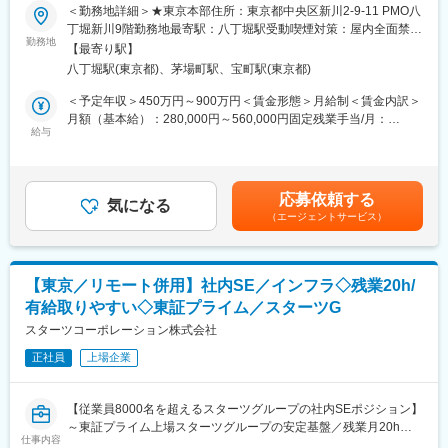
＜勤務地詳細＞★東京本部住所：東京都中央区新川2-9-11 PMO八
（3）事業成長への直接貢献：プラットフォーム構築により生産性
■募集背景
丁堀新川9階勤務地最寄駅：八丁堀駅受動喫煙対策：屋内全面禁煙
向上・コスト削減を実現、事業目標「年間棟数10,000棟」達成に
カチタスは築古戸建市場において12年連続マーケットリーダーを
勤務地
変更の範囲：会社の定める事業所
直結する仕事。
【最寄り駅】
維持し、日本の空き家課題の解決に取り組んでいます。
（4）組織フェーズの面白さ：DX推進チームはまだ立ち上げ期
八丁堀駅(東京都)、茅場町駅、宝町駅(東京都)
現在「年間棟数10,000棟」の達成を目指し、大規模DXを推進中。
で、体制を拡充予定。コアメンバーとして組織を形づくることが
その中核となるのがクラウド基盤の刷新です。既存オンプレ環境
＜予定年収＞450万円～900万円＜賃金形態＞月給制＜賃金内訳＞
できます。
からAWSへの移行や基幹システムの再構築に向け、安定した運用
月額（基本給）：280,000円～560,000円固定残業手当/月：
と改善を担うインフラエンジニアを募集します。
給与
70,000円～140,000円（固定残業時間44時間48分/月）超過した時
■組織構成
間外労働の残業手当は追加支給＜月給＞350,000円～700,000円
DX推進部門は現在部長1名（40代男性・中途入社者）に情報シス
■業務内容：
（一律手当を含む）＜昇給有無＞有＜残業手当＞有＜給与補足＞
テム部門4名、DX企画部門17名（業務委託含む）で構成されてい
・AWS環境の構築・運用（EC2, S3, Lambda 等）
賞与：年1回昇給：年1回賃金はあくまでも目安の金額であり、選
ます。
応募依頼する
・Pythonによる運用スクリプトの作成・改善
気になる
考を通じて上下する可能性があります。月給(月額)は固定手当を含
（エージェントサービス）
・監視環境の設計・導入・運用
めた表記です。
■同社の特徴：
・セキュリティ基盤の運用支援
カチタスは中古住宅の買取再販で12年連続No.1（リフォーム産業
・DX戦略に基づくインフラ改善提案・実行
新聞調べ）。東証プライム上場・ニトリHDとの資本業務提携を基
盤に、グループ累計販売は10万棟（2025年8月）に到達しまし
【東京／リモート併用】社内SE／インフラ◇残業20h/
■本ポジションの魅力：
た。
有給取りやすい◇東証プライム／スターツG
（1）大規模DXの基盤を設計：営業・バックオフィスを含めた業
いま私たちが進めているのは、開発を外部ベンダーに丸投げせ
務全体の統合プラットフォームを支えるインフラをゼロから設計
スターツコーポレーション株式会社
ず、自分たちの手でつくる内製DXです。その中核としてAWSを基
可能。
盤としたクラウドインフラでの統合プラットフォーム構築やデー
正社員
上場企業
（2）クラウドネイティブ推進の中心：AWSを基盤としたスーパ
タ分析基盤の構築など、全社のDXを支える基盤設計をリード頂く
ーアプリ開発やデータ分析基盤の構築をリードし事業インパクト
ことを期待しております。
の大きな仕事ができる。
【従業員8000名を超えるスターツグループの社内SEポジション】
（3）事業成長への直接貢献：プラットフォーム構築により生産性
変更の範囲：会社の定める業務
～東証プライム上場スターツグループの安定基盤／残業月20h程
向上・コスト削減を実現、事業目標「年間棟数10,000棟」達成に
仕事内容
度＆リモート勤務で働きやすさ◎～