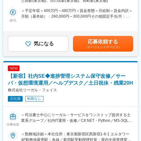
三田駅(東京都)、日の出駅(東京都)、田町駅(東京都)
す。
■組織体制
髙松建設グループの安定基盤のもと、次世代のIT人材を育成しま
現在は課長代理1名、主任2名の計3名体制
＜予定年収＞400万円～480万円＜賃金形態＞月給制＜賃金内訳＞
す。
└少数精鋭で、風通しが良い職場です◎
月額（基本給）：260,000円～300,000円その他固定手当/月：
給与
13,000円＜月給＞273,000円～313,000円＜昇給有無＞有＜残業手
長期的な組織力強化のため、先輩社員によるOJTのもと、次世代
■当社の安定性<圧倒的な実績>
当＞有＜給与補足＞■その他固定手当：消費税手当■昇給：年1回
を担う情報システム担当者の育成を計画しております。
東証プライム上場G！
（4月）■賞与：年2回■インセンティブ制度あり賃金はあくまでも
安定性、CM効果や販売実績などによる『ブランド力」、高い品質
目安の金額であり、選考を通じて上下する可能性があります。月
応募依頼する
■業務概要：
気になる
に拘った『商品力』は業界トップクラス。
給(月額)は固定手当を含めた表記です。
（エージェントサービス）
社内SEとして業務に携わっていただきます。
※マンション供給戸数 日本1位／近畿圏16年連続1位／東海圏14
年連
■業務詳細：
◇社内DXに関する企画立案
■社風
NEW
◇AIを活用した社内業務改善
部署の垣根を越えて、社員同士のコミュニケーションも活発。有
【新宿】社内SE◆進捗管理システム保守改修／サー
◇情報システムの構築・運用・保守
効な提案は積極的に声をあげて下さい。社員の声を積極的に取り
◇ネットワーク等インフラの構築・運用・保守
バ・仮想環境運用／ヘルプデスク／土日祝休・残業20H
入れていく環境です。
◇社内PC・IT機器に関するヘルプデスク対応
株式会社リーガル・フェイス
◇各種社内システムの保守、アカウント管理
■働き方
正社員
転勤なし
・残業20ｈ
■教育体制：
・年休120日（土日）
・入社後は先輩社員によるOJTを通じて、実務を通じた着実なス
・長期休暇年4回
～司法書士中心にリーガル・サービスをワンストップ提供する士
キルアップが可能です。
・家賃補助あり
業系グループ／社内IT運用・改修／C#.NET・Python／MS-SQL／
・全従業員が利用できる研修支援制度もあり、意欲に応じて知識
・転勤無し（キャリアアップによって打診することはございます
仕事内容
キッティング／サーバー・仮想基盤／ヘルプデスク／社内外での
を広げていける環境です。
が、基本的にご本人のご希望に沿います。）
研修やOJT教育も充実～
＜勤務地詳細＞本社住所：東京都新宿区西新宿1-6-1 エルタワー
■魅力：
4F勤務地最寄駅：各線／新宿駅受動喫煙対策：屋内全面禁煙変更
変更の範囲：会社の定める業務