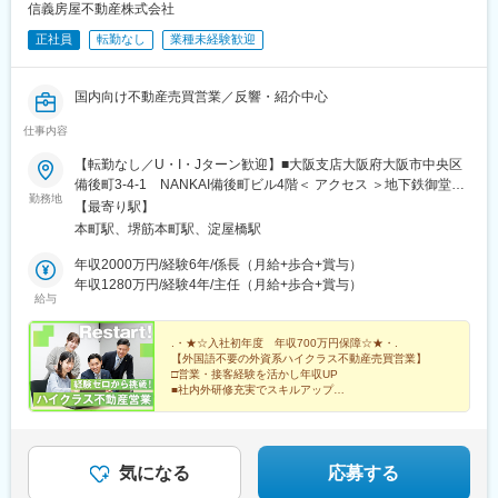
信義房屋不動産株式会社
正社員
転勤なし
業種未経験歓迎
国内向け不動産売買営業／反響・紹介中心
仕事内容
【転勤なし／U・I・Jターン歓迎】■大阪支店大阪府大阪市中央区
備後町3-4-1 NANKAI備後町ビル4階＜ アクセス ＞地下鉄御堂筋
勤務地
線 本町駅1番出口より 徒歩3分※受動喫煙対策：屋内禁煙
【最寄り駅】
本町駅、堺筋本町駅、淀屋橋駅
年収2000万円/経験6年/係長（月給+歩合+賞与）
年収1280万円/経験4年/主任（月給+歩合+賞与）
給与
.・★☆入社初年度 年収700万円保障☆★・.
【外国語不要の外資系ハイクラス不動産売買営業】
□営業・接客経験を活かし年収UP
■社内外研修充実でスキルアップ
□効率・生産性重視でワークライフバランスも◎
■営業エリアは京阪神中心
気になる
応募する