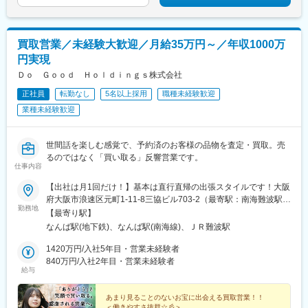
収800万円／入社6年目／25歳年収1000万円／入社9年目／31歳
買取営業／未経験大歓迎／月給35万円～／年収1000万
円実現
Ｄｏ Ｇｏｏｄ Ｈｏｌｄｉｎｇｓ株式会社
正社員
転勤なし
5名以上採用
職種未経験歓迎
業種未経験歓迎
世間話を楽しむ感覚で、予約済のお客様の品物を査定・買取。売
るのではなく「買い取る」反響営業です。
仕事内容
【出社は月1回だけ！】基本は直行直帰の出張スタイルです！大阪
府大阪市浪速区元町1-11-8三協ビル703-2（最寄駅：南海難波駅）
勤務地
★毎日のオフィス出社は不要です！当社の支店は大阪にしかあり
【最寄り駅】
ませんが、オフィスに出社するのは「月に1回のミーティング時」
なんば駅(地下鉄)、なんば駅(南海線)、ＪＲ難波駅
のみ。それ以外の日は、担当するエリアへ直行直帰、または出張
先での勤務となります。全国のお客様先へ出張となります。毎日
1420万円/入社5年目・営業未経験者
同じ場所に通うルーティンワークとは違い、出張先でご当地の美
840万円/入社2年目・営業未経験者
給与
味しいご飯を食べたり、ちょっとした旅行気分を味わえたりする
のも、この仕事ならではの隠れた特権です！※出張にかかる交通費
や宿泊費などの経費は、もちろん会社が全額負担します。
あまり見ることのないお宝に出会える買取営業！！
＜働きやすさ抜群☆彡＞