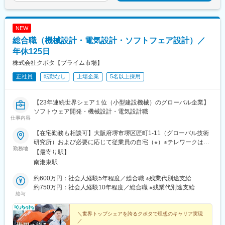
NEW
総合職（機械設計・電気設計・ソフトフェア設計）／
年休125日
株式会社クボタ【プライム市場】
正社員
転勤なし
上場企業
5名以上採用
【23年連続世界シェア１位（小型建設機械）のグローバル企業】
ソフトウェア開発・機械設計・電気設計職
仕事内容
【在宅勤務も相談可】大阪府堺市堺区匠町1-11（グローバル技術
研究所）および必要に応じて従業員の自宅（※）※テレワークは規
勤務地
程やガイドラインに則り行うことができます。＜アクセス＞南海
【最寄り駅】
本線・堺駅からバス20分南海高野線・堺東駅からバス25分JR阪和
南港東駅
線・堺市駅からバス30分※敷地内禁煙（屋内・屋外喫煙可能場所
あり）
約600万円：社会人経験5年程度／総合職 ※残業代別途支給
約750万円：社会人経験10年程度／総合職 ※残業代別途支給
給与
＼世界トップシェアを誇るクボタで理想のキャリア実現
／