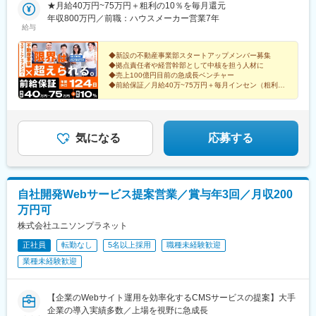
★月給40万円~75万円＋粗利の10％を毎月還元
年収800万円／前職：ハウスメーカー営業7年
給与
◆新設の不動産事業部スタートアップメンバー募集
◆拠点責任者や経営幹部として中核を担う人材に
◆売上100億円目前の急成長ベンチャー
◆前給保証／月給40万~75万円＋毎月インセン（粗利の
10％還元）
◆土日祝休／年間休日124日／残業月20h程度
気になる
応募する
自社開発Webサービス提案営業／賞与年3回／月収200
万円可
株式会社ユニソンプラネット
正社員
転勤なし
5名以上採用
職種未経験歓迎
業種未経験歓迎
【企業のWebサイト運用を効率化するCMSサービスの提案】大手
企業の導入実績多数／上場を視野に急成長