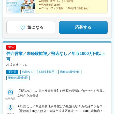
■年間休日120日～（土日祝休）
■平均残業月15h程
■インセンティブ制度：120万円の獲得も可
■約8割は未経験入社
未経験から活躍しているメンバーが多いからこそ、最初
の不安はよく分かっています◎
気になる
応募する
NEW
仲介営業／未経験歓迎／飛込なし／年収1000万円以上
可
株式会社アフロ
正社員
転勤なし
5名以上採用
職種未経験歓迎
業種未経験歓迎
【飛込みなしの完全反響営業】お客様の要望に合わせたお部屋の
ご紹介をお任せ
仕事内容
★転勤なし／希望勤務地を考慮どの店舗も駅チカの好アクセス！
【勤務地】■なんば店：大阪市浪速区難波中1-8-14■心斎橋店：大