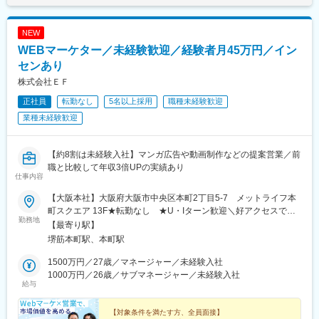
NEW
WEBマーケター／未経験歓迎／経験者月45万円／イン
センあり
株式会社ＥＦ
正社員
転勤なし
5名以上採用
職種未経験歓迎
業種未経験歓迎
【約8割は未経験入社】マンガ広告や動画制作などの提案営業／前
職と比較して年収3倍UPの実績あり
仕事内容
【大阪本社】大阪府大阪市中央区本町2丁目5-7 メットライフ本
町スクエア 13F★転勤なし ★U・Iターン歓迎＼好アクセスで通
勤務地
勤しやすい！／Osaka Metro 御堂筋線「本町駅」より徒歩5分各線
【最寄り駅】
「堺筋本町駅」より徒歩5分
堺筋本町駅、本町駅
1500万円／27歳／マネージャー／未経験入社
1000万円／26歳／サブマネージャー／未経験入社
給与
【対象条件を満たす方、全員面接】