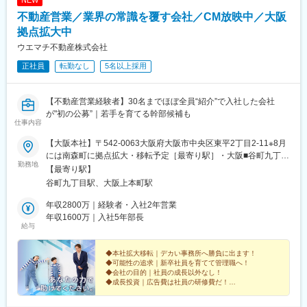
NEW
不動産営業／業界の常識を覆す会社／CM放映中／大阪
拠点拡大中
ウエマチ不動産株式会社
正社員
転勤なし
5名以上採用
【不動産営業経験者】30名までほぼ全員“紹介”で入社した会社
が"初の公募”｜若手を育てる幹部候補も
仕事内容
【大阪本社】〒542-0063大阪府大阪市中央区東平2丁目2-11※8月
には南森町に拠点拡大・移転予定［最寄り駅］・大阪■谷町九丁目
勤務地
駅（Osaka Metro 谷町線・千日前線）徒歩：約1分■大阪上本町駅
【最寄り駅】
（近鉄 大阪線・奈良線）徒歩：約1分
谷町九丁目駅、大阪上本町駅
年収2800万｜経験者・入社2年営業
年収1600万｜入社5年部長
給与
◆本社拡大移転｜デカい事務所へ勝負に出ます！
◆可能性の追求｜新卒社員を育てて管理職へ！
◆会社の目的｜社員の成長以外なし！
◆成長投資｜広告費は社員の研修費だ！
テレビCM放映中。