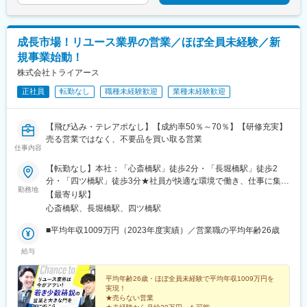
成長市場！リユース業界の営業／ほぼ全員未経験／新
規事業始動！
株式会社トライアース
正社員
転勤なし
職種未経験歓迎
業種未経験歓迎
【飛び込み・テレアポなし】【成約率50％～70％】【研修充実】
売る営業ではなく、不要品を買い取る営業
仕事内容
【転勤なし】本社：「心斎橋駅」徒歩2分・「長堀橋駅」徒歩2
分・「四ツ橋駅」徒歩3分★社員が快適な環境で働き、仕事に集中
勤務地
できるように、キレイで広々としたオフィスに移転しました！★
【最寄り駅】
全国に出張があります。【勤務地詳細】本社：大阪府大阪市中央
心斎橋駅、長堀橋駅、四ツ橋駅
区南船場3-6-10 エミネント心斎橋ビル4F＜アクセス＞■大阪メト
ロ御堂筋線「心斎橋駅」より徒歩2分■大阪メトロ堺筋線「長堀橋
■平均年収1009万円（2023年度実績）／営業職の平均年齢26歳
駅」より徒歩2分■大阪メトロ四つ橋線「四ツ橋駅」より徒歩3分※
給与
受動喫煙防止対策：屋内全面禁煙
平均年齢26歳・ほぼ全員未経験で平均年収1009万円を
実現！
★売らない営業