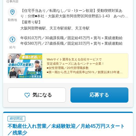
仕事内容
【住宅手当あり／転勤なし／U・Iターン歓迎】受動喫煙対策あ
り：分煙■本社・大阪府大阪市阿倍野区阿倍野筋1-1-43 あべのハ
勤務地
ルカス32F（各線「天王寺」駅から徒歩すぐ）
【最寄り駅】
大阪阿部野橋駅、天王寺駅前駅、天王寺駅
年収810万円／30歳課長職／固定給45万円＋賞与＋業績連動給
年収580万円／27歳係長職／固定給33万円＋賞与＋業績連動給
給与
Webサイト運用を支える自社サービスで
安定成長フェーズにあるベンチャー企業！
■女性管理職／20代管理職多数
■第一期から売上平均成長率は50％／創業以来13年連続
黒字経営
■「次世代技術を駆使して企業のWeb活用を劇的に変え
る」をミッションに成長
気になる
応募する
締切間近
不動産仕入れ営業／未経験歓迎／月給45万円スタート
／残業少