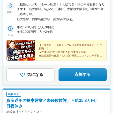
【転勤なし／U・Iターン歓迎！】大阪市淀川区の本社勤務となり
ます★「新大阪駅」徒歩5分【本社】大阪府大阪市淀川区西中島5
勤務地
丁目7-19第7新大阪ビル903＜アクセス＞・JR、御堂筋線「新大阪
【最寄り駅】
駅」徒歩5分・御堂筋線「西中島南方駅」徒歩5分・阪急「南方
新大阪駅、西中島南方駅、南方駅(大阪府)
駅」徒歩5分※原則転勤はありませんが、将来的に新規拠点の開設
やキャリアアップに伴い、転勤を打診する可能性があります※受動
年収1700万円（入社3年目）
喫煙対策：あり
年収1000万円（入社2年目）
給与
【元リクルート全国トップレベルの事業責任者とともに
挑戦！】
★2030年に売上30億円を目指す成長企業
★建設業界特化型・人材紹介事業のコアメンバー募集
★月給30万円以上＋業界内でも高水準のインセンティブ
★年休128日・土日祝休
気になる
応募する
締切間近
資産運用の提案営業／未経験歓迎／月給35.8万円／土
日祝休み
株式会社さくらインベスト