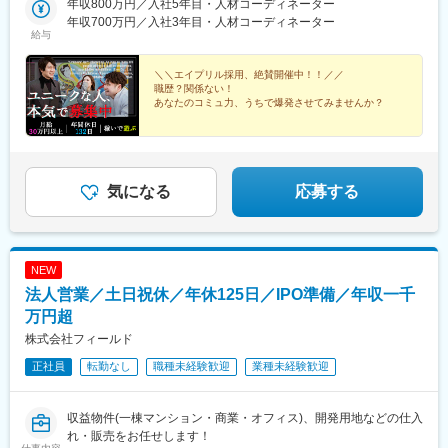
年収800万円／入社5年目・人材コーディネーター
年収700万円／入社3年目・人材コーディネーター
給与
＼＼エイプリル採用、絶賛開催中！！／／
職歴？関係ない！
あなたのコミュ力、うちで爆発させてみませんか？
■未経験も安心
┗OJT研修充実！1ヶ月目で成約者続出
■人と関わる力
┗新しいキャリアに導く仕事！
気になる
応募する
▼▼詳しくは内容をcheck！▼▼
NEW
法人営業／土日祝休／年休125日／IPO準備／年収一千
万円超
株式会社フィールド
正社員
転勤なし
職種未経験歓迎
業種未経験歓迎
収益物件(一棟マンション・商業・オフィス)、開発用地などの仕入
れ・販売をお任せします！