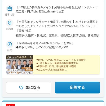
【5年以上の長期案件メイン】経験を活かせる上流/コンサル・下
流工程・PL/PMを希望に合わせて決定
仕事内容
【全国各地でフルリモート相談可／転勤なし】本社または関西を
中心としたクライアント先◎エンジニアの70％以上がフルリモー
勤務地
トです！■本社大阪府大阪市福島区福島5-1-12・阪神線「福島駅」
【最寄り駅】
より徒歩1分・JR大阪環状線「福島駅」より徒歩4分■寝屋川事業
福島駅(大阪府・阪神線)、萱島駅、福島駅(大阪環状線)、新福島駅
所大阪府寝屋川市讃良西町6-23・京阪電気鉄道京阪本線「萱島
駅」徒歩15分
【前職給与を考慮／年収600万円以上を保証】
◆年収1,000万円／50代／経験30年／PM
給与
■60代、70代も"現役エンジニア"として活躍中
■上流工程から一気通貫の長期案件中心
■年間休日125日／平均残業月10時間
■設立40年以上の安定基盤
■健康・通院への配慮も万全
年齢フィルターなく、安心して給与もスキルも向上でき
る環境です。
気になる
応募する