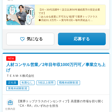
【20～30代活躍中！設立以来50年連続黒字の安定企業
です】
◇あらゆる産業に不可欠な“処理”で業界トップクラス
◆月給31.3万円～＋賞与年2回＋毎年昇給あり
◇完全週休2日制（土日祝）
◆キレイ＆快適な社員食堂や休憩スペースあり
気になる
応募する
NEW
人材コンサル営業／2年目年収1000万円可／事業立ち上
げ
ＴＥＡＭ‐Ｘ株式会社
正社員
転勤なし
5名以上採用
職種未経験歓迎
業種未経験歓迎
【業界トップクラスのインセンティブ】高需要の市場を切り開く
「CA・RA」のいずれかを担当
仕事内容