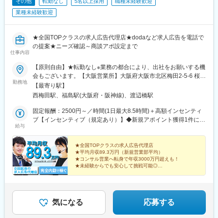
その他
転勤なし
5名以上採用
職種未経験歓迎
業種未経験歓迎
★全国TOPクラスの求人広告代理店★dodaなど求人広告を電話で
の提案★ニーズ確認～商談アポ設定まで
仕事内容
【原則自由】★転勤なし※業務の都合により、出社をお願いする機
会もございます。【大阪営業所】大阪府大阪市北区梅田2-5-6 桜橋
勤務地
八千代ビル11階※オフィス内のデスク、電話、PCは自由に利用で
【最寄り駅】
きます※受動喫煙対策あり：屋内分煙＜アクセス＞・JR環状線
西梅田駅、福島駅(大阪府・阪神線)、渡辺橋駅
「大阪駅」から徒歩8分・地下鉄四ツ橋線「西梅田駅」から徒歩3
分
固定報酬：2500円～／時間(1日最大8.5時間)＋高額インセンティ
ブ【インセンティブ（規定あり）】◆新規アポイント獲得1件につ
給与
き『5000円』◆新規受注1件につき『2万5000円』◆その後の継
続受注する度に『2万5000円』（※1）◆獲得アポイントから1ヵ月
200万円以上の売上を達成出来れば、売上の『5％～10％』を支給
★全国TOPクラスの求人広告代理店
★平均月収89.3万円（新規営業部平均）
（※2）（※1）リピート受注は営業が獲得してくるため、新規営業
★コンサル営業へ転身で年収3000万円超えも！
部の方は何もしなくてもインセンティブが発生。そのため毎月受
★未経験からでも安心して挑戦可能◎
注を重ねることで、月40万円以上のリピートインセンティブを獲
★安心の固定報酬＋高額インセンティブ
★アポイント1件で5千円・受注1件で2万5千円
得している方も在籍しています。（東京実績）（※2）インセンデ
ィブの割合は受注額の割引率で変動します。【報酬は毎月当月支
払い】毎月25日締め（前月26日からカウント）で当月末の1回払
気になる
応募する
い例）12月26日～1月25日までの結果を1月末に支払い