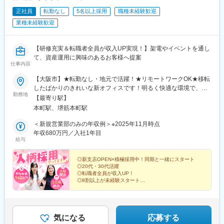
正社員
転勤なし
5名以上採用
職種未経験歓迎
業種未経験歓迎
【研修充実＆転職者全員が収入UP実現！】架電やイベントを通し
て、資産運用に興味のあるお客様へ提案
仕事内容
【大阪市】★転勤なし・地元で活躍！★リモートワークOK★移転
したばかりのきれいな新オフィスです！明るく快適な環境で、毎
勤務地
日気持ちよく働けます＼新オフィスへ移転しました！／■大阪本社
【最寄り駅】
大阪府大阪市中央区安土町3丁目-13 本町ガーデンシティララス11
本町駅、堺筋本町駅
階＜アクセス＞・大阪メトロ御堂筋線「本町駅」地下直結・大阪
メトロ中央線「本町駅」地下直結・大阪メトロ四つ橋線「本町
＜新規営業部のみの年収例＞※2025年11月時点
駅」地下直結◎駅直結ビル／通勤便利※受動喫煙対策あり
年収680万円／入社1年目
給与
◎新支店OPEN×積極採用中！同期と一緒にスタート
◎20代・30代活躍
◎転職者全員が収入UP！
◎8割以上が未経験スタート
◎座学・ロープレでじっくり学べるから安心
◎年休123日＆残業月20h
◎月給35.8万円＆インセン充実
◎リモートOK！
気になる
応募する