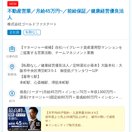
NEW
不動産営業／月給45万円~／前給保証／健康経営優良法
人
株式会社ゴールドファステート
正社員
転勤なし
【マネージャー候補】自社ハイグレード資産運用型マンションを
ご提案する営業活動、チームマネジメント業務
仕事内容
【転勤なし／健康経営優良法人／定時退社が基本】大阪本社：大
阪市中央区博労町3-5-1 御堂筋グランタワー12F
勤務地
【最寄り駅】
本町駅、心斎橋駅、堺筋本町駅
係長(リーダー)月給45万円＋インセン70万＝年収1300万円～
課長(マネージャー)固定給80万円＋達成給80万円＋インセン＝年
給与
収2500万円～
【月平均65戸契約・入居率最大99.4％】
前年度より売上35億円以上UPと、破竹の勢いで成長
中！
★インセンティブ毎月支給
★完休2日制／年休125日以上／基本定時退社