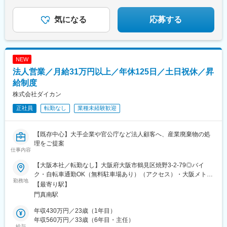
キャリア採用は今回でおしまい。
今後は新卒のみ。今、波に乗ろう。
気になる
応募する
NEW
法人営業／月給31万円以上／年休125日／土日祝休／昇
給制度
株式会社ダイカン
正社員
転勤なし
業種未経験歓迎
【既存中心】大手企業や官公庁など法人顧客へ、産業廃棄物の処
理をご提案
仕事内容
【大阪本社／転勤なし】大阪府大阪市鶴見区焼野3-2-79◎バイ
ク・自転車通勤OK（無料駐車場あり）（アクセス）・大阪メトロ
勤務地
鶴見緑地線「門真南駅」より徒歩15分・大阪メトロ鶴見緑地線
【最寄り駅】
「鶴見緑地駅」より徒歩18分・京都・大阪モノレール「門真市
門真南駅
駅」より徒歩25分※担当エリアにより、月1～2回程度の出張が発
生する可能性があります。※アポイントの時間により、直行直帰な
年収430万円／23歳（1年目）
ど柔軟な対応が可能です。（基本的には毎朝出社となります）
年収560万円／33歳（6年目・主任）
給与