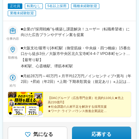
正社員
転勤なし
5名以上採用
職種未経験歓迎
業種未経験歓迎
■企業の"採用戦略"を構築し課題解決！ユーザー（転職希望者）に
向けた広告プランやデザイン案を提案
仕事内容
■大阪支社/最寄り[本町]駅（御堂筋線・中央線・四つ橋線）15番出
口から徒歩3分／大阪市中央区北久宝寺町4-4-7 VPO本町セントラ
勤務地
ル10F☆新築オフィス／最上階の10F
【最寄り駅】
本町駅、心斎橋駅、堺筋本町駅
■月給28万円～40万円＋月平均12万円／インセンティブ+賞与（年
2回）+昇給（年2回）+上期･下期表彰賞金（規定あり）※上記は最
給与
低保証給になります。※上記に固定残業代【24.3時間相当分(月4万
円以上)】が含まれます。固定残業代の時間数を超える時間外労働
分は追加で支給いたします。☆実際の残業時間は平均17時間で
【DACグループ（広告専門企業）社員約1100人★売上
高220億円】
す、月20時間を超えないように調整しております。●6項目のイン
★社会課題の人材不足を解決する採用支援
センティブ制度 年齢・社歴に関係なく、業績に応じて正当に評価
★ワーク･ライフ･バランス推進企業認定
しています★平均インセンティブ額は月12万円、20代で年収800
★土日祝休／残業月17h以下／有給消化率83％
★成果を給与へダイレクト還元
万円～1000万円の先輩も在籍中！ ●中途社員の前職は...？ ・食
★顧客リピート率70％
品メーカー ・旅行代理店 ・自動車ディーラー ・住宅メーカ
ー ・保育士 ・外壁リフォーム ・携帯販売/通信関連 ・ド
気になる
応募する
ラッグストア販売 ...etc●年収例年収580万円／入社3年目／26歳年