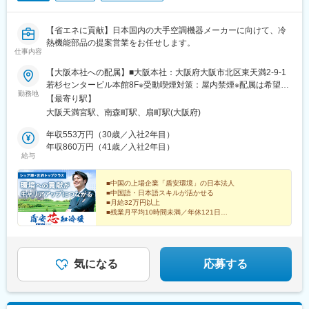
【省エネに貢献】日本国内の大手空調機器メーカーに向けて、冷
熱機能部品の提案営業をお任せします。
仕事内容
【大阪本社への配属】■大阪本社：大阪府大阪市北区東天満2-9-1
若杉センタービル本館8F※受動喫煙対策：屋内禁煙※配属は希望を
勤務地
考慮の上決定します。※国内／海外出張あり※本人の希望に沿わな
【最寄り駅】
い転勤はありません。
大阪天満宮駅、南森町駅、扇町駅(大阪府)
年収553万円（30歳／入社2年目）
年収860万円（41歳／入社2年目）
給与
■中国の上場企業「盾安環境」の日本法人
■中国語・日本語スキルが活かせる
■月給32万円以上
■残業月平均10時間未満／年休121日
■成果に応じたインセンティブで高年収も目指せる
■大手メーカーとの取引で営業力を磨ける
■省エネ商材で環境保護に貢献
気になる
応募する