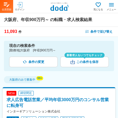
会員登録
ログイン
気になる
メニュー
大阪府、年収900万円～
の転職・求人検索結果
11,093
条件で並び替え
件
現在の検索条件
[勤務地]大阪府 [年収]900万円～
新着求人をいつでもチェック
条件の変更
この条件を保存
大阪府
のみで募集中
締切間近
NEW
求人広告電話営業／平均年収3000万円のコンサル営業
に転身可
インターギアソリューション株式会社