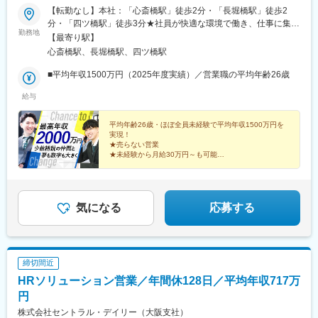
【転勤なし】本社：「心斎橋駅」徒歩2分・「長堀橋駅」徒歩2
分・「四ツ橋駅」徒歩3分★社員が快適な環境で働き、仕事に集中
勤務地
できるように、キレイで広々としたオフィスに移転しました！関
【最寄り駅】
西一円／通いやすい勤務地で働けます ／原則直行直帰／交通費全
心斎橋駅、長堀橋駅、四ツ橋駅
額支給／U・Iターン歓迎★【勤務地詳細】本社：大阪府大阪市中
央区南船場3-6-10 エミネント心斎橋ビル4F＜アクセス＞■大阪メ
■平均年収1500万円（2025年度実績）／営業職の平均年齢26歳
トロ御堂筋線「心斎橋駅」より徒歩2分■大阪メトロ堺筋線「長堀
給与
橋駅」より徒歩2分■大阪メトロ四つ橋線「四ツ橋駅」より徒歩3
分※受動喫煙防止対策：屋内全面禁煙≪ ワークライフバランスも
充実！ ≫基本的に残業はほとんどありません。業務が終わればス
平均年齢26歳・ほぼ全員未経験で平均年収1500万円を
実現！
ムーズに退勤できるため、仕事終わりの時間もしっかり確保でき
★売らない営業
ます。会社としても、無駄な残業をなくし、メリハリを持って働
★未経験から月給30万円～も可能
ける環境づくりに取り組んでいます。
★固定月給+高額インセンティブ
★実績ある上司がノウハウ伝授！
★昇給・昇格チャンス年4回
★残業ほぼなし
★10日程度の長期休暇×年3回
気になる
応募する
締切間近
HRソリューション営業／年間休128日／平均年収717万
円
株式会社セントラル・デイリー（大阪支社）