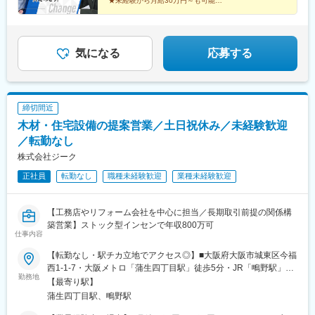
★未経験から月給30万円～も可能
★固定月給+高額インセンティブ
★実績ある上司がノウハウ伝授！
★昇給・昇格チャンス年4回
★残業ほぼなし
★10日程度の長期休暇×年3回
気になる
応募する
締切間近
木材・住宅設備の提案営業／土日祝休み／未経験歓迎
／転勤なし
株式会社ジーク
正社員
転勤なし
職種未経験歓迎
業種未経験歓迎
【工務店やリフォーム会社を中心に担当／長期取引前提の関係構
築営業】ストック型インセンで年収800万可
仕事内容
【転勤なし・駅チカ立地でアクセス◎】■大阪府大阪市城東区今福
西1-1-7・大阪メトロ「蒲生四丁目駅」徒歩5分・JR「鴫野駅」徒
勤務地
歩9分※受動喫煙防止対策：屋内禁煙入社後はグループ会社「神田
【最寄り駅】
木材株式会社」へ在籍出向となります。■出向先：神田木材株式会
蒲生四丁目駅、鴫野駅
社■事業内容：木材の仕入れ・販売・配達・納品 他