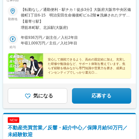
仕事内容
【転勤なし／通勤便利・駅チカ！徒歩3分】大阪府大阪市中央区備
後町1丁目6-15 明治安田生命備後町ビル2階★洗練されたデザイ
勤務地
ンのオフィス！まるでカフェのような、おしゃれで開放感のある
【最寄り駅】
オフィスです。ワンフロアのフリーアドレスを採用しており、部
堺筋本町駅、北浜駅(大阪府)
署を超えたコミュニケーションも活発。社員一人ひとりが気持ち
よく働ける環境づくりにも力を入れています。【受動喫煙対策】
年収936万円／副主任／入社2年目
オフィス内禁煙
年収1,009万円／主任／入社3年目
給与
安心して挑戦できるよう、高めの固定給に加え、充実し
た研修や勉強会など、サポート体制を整えています。焦
らず経験を積みながら専門知識や営業力を磨き、成果は
インセンティブでしっかり還元◎
腰を据えて成長し、高収入も目指したい方を歓迎しま
す！未経験歓迎です！
気になる
応募する
NEW
不動産売買営業／反響・紹介中心／保障月給50万円／
未経験歓迎