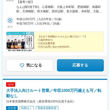
勤務地
阪市中央区南船場3-4-24 アフロ心斎橋ビル■上本町店：大阪市天
【最寄り駅】
王寺区東高津町12-16■肥後橋店：大阪市西区江戸堀1-10-1■南森
なんば駅(地下鉄)、心斎橋駅、大阪上本町駅、肥後橋駅、南森町
町店：大阪市北区天神橋2-4-15■天満橋店：大阪市中央区谷町1-4-
駅、天満橋駅、西大橋駅、西田辺駅、新大阪駅、本町駅、大阪難
3■西大橋堀江店：大阪市西区北堀江2-1-15■西田辺店：大阪市阿
波駅、長堀橋駅、谷町九丁目駅、渡辺橋駅、大阪天満宮駅、谷町
倍野区阪南町5-11-25■新大阪店：大阪市淀川区西中島7-6-12 新大
年収1100万円（入社5年目／31歳）
四丁目駅、四ツ橋駅、鶴ケ丘駅、西中島南方駅、堺筋本町駅、Ｊ
阪駅前和光ビル1F■アフロファミリーサロン：大阪市中央区南船
年収780万円（入社3年目／26歳）
Ｒ難波駅、淀屋橋駅、扇町駅(大阪府)、西長堀駅、南田辺駅、南方
給与
場3-12-14 クオーツ心斎橋9F■本町店：大阪市中央区南本町3-5-
駅(大阪府)
5 ※年内オープン予定※敷地内全面禁煙
【なぜ？未経験からそんなに稼げるの！？】
◎成約率60％
◎完全反響営業
◎月のお問い合わせ約300件
◎8割が未経験入社
◎充実の研修制度あり
◎スポーツチームのスポンサー企業
だから…
気になる
応募する
未経験から始めても、初年度月収80万円も目指せるんで
す！
NEW
大手法人向けルート営業／年収1000万円越えも可／転
勤なし
日本盾安国際株式会社（盾安環境100%出資子会社）
正社員
転勤なし
業種未経験歓迎