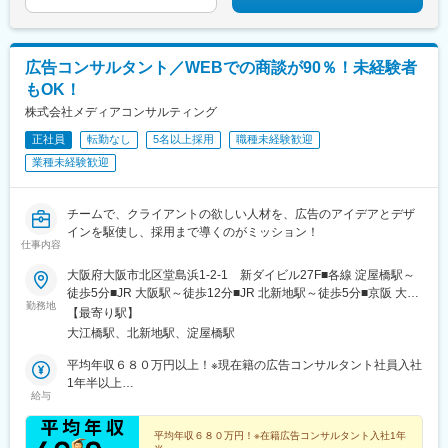
広告コンサルタント／WEBでの商談が90％！未経験者
もOK！
株式会社メディアコンサルティング
正社員
転勤なし
5名以上採用
職種未経験歓迎
業種未経験歓迎
チームで、クライアントの欲しい人材を、広告のアイデアとデザ
インを駆使し、採用まで導くのがミッション！
仕事内容
大阪府大阪市北区堂島浜1-2-1 新ダイビル27F■各線 淀屋橋駅～
徒歩5分■JR 大阪駅～徒歩12分■JR 北新地駅～徒歩5分■京阪 大江
勤務地
橋駅～徒歩2分 ■地下鉄 西梅田駅～徒歩6分※転勤なし
【最寄り駅】
大江橋駅、北新地駅、淀屋橋駅
平均年収６８０万円以上！※現在籍の広告コンサルタント社員入社
1年半以上
給与
年収800万円～1500万円 (入社6～10年程度)
平均年収６８０万円！※在籍広告コンサルタント入社1年