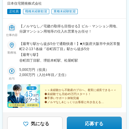
日本住宅開発株式会社
正社員
職種未経験歓迎
業種未経験歓迎
【ノルマなし／宅建の取得も目指せる】ビル・マンション用地、
分譲マンション用地等の仕入れ営業をお任せ！
仕事内容
【最寄り駅から徒歩5分で通勤快適！】■大阪府大阪市中央区常盤
町2-2-13└各線『谷町四丁目』駅から徒歩5分
勤務地
【最寄り駅】
谷町四丁目駅、堺筋本町駅、松屋町駅
5,000万円（役員）
2,000万円（入社4年目／主任）
給与
＞＞未経験から不動産のプロへ、着実に成長できる＜＜
◆未経験でも月給45万円スタート！
◆手厚いサポート体制完備
◆ノルマなし&じっくりお客様と向き合える
◆頑張りはインセンティブでしっかり還元！
◆将来長く活用できる土地や税金の知識が身につく◎
気になる
応募する