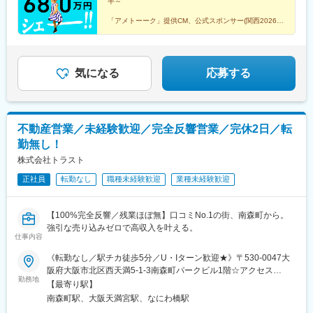
半～
「アメトーーク」提供CM、公式スポンサー(関西2026年
7月)として
テレビCM放映「ジョブポスター」を運営
新事業、美容系サロンのOPEN決定！企画運営の参加も
気になる
応募する
OK！
不動産営業／未経験歓迎／完全反響営業／完休2日／転
勤無し！
株式会社トラスト
正社員
転勤なし
職種未経験歓迎
業種未経験歓迎
【100%完全反響／残業ほぼ無】口コミNo.1の街、南森町から。
強引な売り込みゼロで高収入を叶える。
仕事内容
《転勤なし／駅チカ徒歩5分／U・Iターン歓迎★》〒530-0047大
阪府大阪市北区西天満5-1-3南森町パークビル1階☆アクセス
勤務地
OsakaMetro谷町線 南森町駅 徒歩2分JR東西線 大阪天満宮
【最寄り駅】
駅 徒歩3分OsakaMetro堺筋線 扇町駅 徒歩9分
南森町駅、大阪天満宮駅、なにわ橋駅