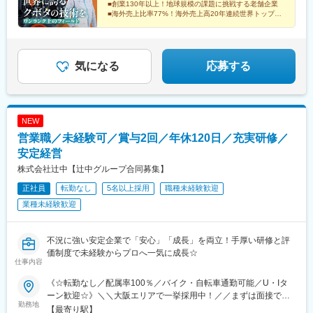
■創業130年以上！地球規模の課題に挑戦する老舗企業
■海外売上比率77%！海外売上高20年連続世界トップク
ラス
■プライム市場企業ならではの充実した福利厚生
気になる
応募する
NEW
営業職／未経験可／賞与2回／年休120日／充実研修／
安定経営
株式会社辻中【辻中グループ合同募集】
正社員
転勤なし
5名以上採用
職種未経験歓迎
業種未経験歓迎
不況に強い安定企業で「安心」「成長」を両立！手厚い研修と評
価制度で未経験からプロへ一気に成長☆
仕事内容
《☆転勤なし／配属率100％／バイク・自転車通勤可能／U・Iタ
ーン歓迎☆》＼＼大阪エリアで一挙採用中！／／まずは面接でお
勤務地
話をお聞かせください♪【株式会社辻中】〒561-0882大阪府豊中
【最寄り駅】