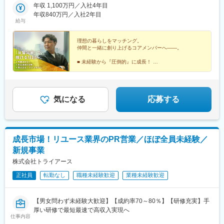
年収 1,100万円／入社4年目
年収840万円／入社2年目
給与
理想の暮らしをマッチング。
仲間と一緒に創り上げるコアメンバーへ――。
■ 未経験から『圧倒的』に成長！
┗個人ノルマなし、丁寧な研修制度
■ 仕事も私生活も全力！
┗残業月平均3h＆最大5連休可☆
気になる
応募する
▼▼詳細は下記をチェック▼▼
成長市場！リユース業界のPR営業／ほぼ全員未経験／
新規事業
株式会社トライアース
正社員
転勤なし
職種未経験歓迎
業種未経験歓迎
【男女問わず未経験大歓迎】【成約率70～80％】【研修充実】手
厚い研修で最短最速で高収入実現へ
仕事内容