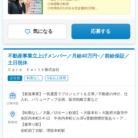
◎未経験大歓迎
◎年間休日120日＆完全週休2日制
◎月給35万円～80万円可能
◎平均残業10時間
気になる
応募する
不動産事業立上げメンバー／月給40万円~／前給保証／
土日祝休
Ｃａｒｅ Ｅａｒｔｈ株式会社
正社員
転勤なし
5名以上採用
【新規事業】一気通貫でプロジェクトを主導／不動産の仲介、仕
入れ、バリューアップ企画、販売戦略立案など
仕事内容
【転勤なし／大阪／UIターン歓迎】＜大阪本社＞大阪府大阪市中
央区内本町2-4-12 中央内本町ビル3F※受動喫煙対策あり＜アク
勤務地
セス＞・大阪メトロ堺筋線・中央線「堺筋本町駅」徒歩7分・大阪
【最寄り駅】
メトロ谷町線「谷町四丁目駅」徒歩8分
谷町四丁目駅、堺筋本町駅