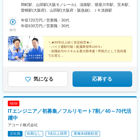
市南桜塚2-6-27★アクセス阪急宝塚線「岡町駅」より徒歩10分阪
岡町駅、山田駅(大阪モノレール)、淡路駅、寝屋川市駅、茨木駅、
急宝塚線「曽根駅」より徒歩10分【株式会社北千里ガスセンタ
曽根駅(大阪府)、山田駅(大阪府・阪急線)、ＪＲ淡路駅
ー】〒565-0825大阪府吹田市山田北10-12★アクセス大阪モノレ
ール「山田駅」より徒歩7分【株式会社リブオール】〒533-0032
年収720万円／営業職・30代
大阪府大阪市東淀川区淡路4-21-13★アクセス阪急各線「淡路駅」
年収630万円／営業職・30代
給与
より徒歩5分【株式会社ライフサービス】〒572-0051大阪府寝屋
川市高柳6-7-7★アクセス京阪本線「寝屋川市駅」より車で9分
【株式会社ハウゼック】大阪府茨木市中穂積1-3-6★アクセスJR京
＼★60年以上続く安定経営★／
・バイク通勤可能！配属希望率100％♪
都線「茨木駅」より徒歩5分5社合同募集です。※ご希望の法人に
・前職給与やスキルを最大限考慮！即戦力として高待遇
て選考・採用を行います。※配属先の営業所については、入社され
でお迎え
た法人内でご希望を考慮して決定します。
・未経験入社8割以上！充実研修で安心して営業デビュ
ー☆
・20～30代の若手が中心！“風通しの良さ”が自慢
気になる
応募する
NEW
ITエンジニア／初募集／フルリモート7割／40～70代活
躍中
アコード株式会社
正社員
転勤なし
5名以上採用
業種未経験歓迎