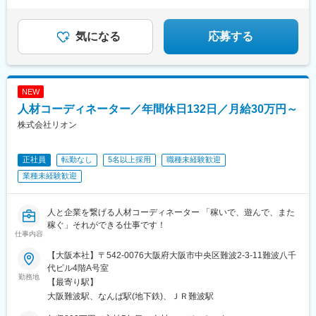
★出張費用は全額会社負担！家賃補助あり
★平均年齢28歳の活気あふれる組織
気になる
応募する
NEW
人材コーディネーター／年間休日132日／月給30万円～
株式会社リオン
正社員
転勤なし
5名以上採用
職種未経験歓迎
業種未経験歓迎
人と企業を繋げる人材コーディネーター 「稼いで、遊んで、また
稼ぐ」それができる仕事です！
仕事内容
【大阪本社】〒542-0076大阪府大阪市中央区難波2-3-11難波八千
代ビル4階A号室
勤務地
【最寄り駅】
大阪難波駅、なんば駅(地下鉄)、ＪＲ難波駅