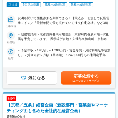
正社員
5名以上採用
職種未経験歓迎
業種未経験歓迎
■業界動向と自社事業の特徴：
製造業や物流業を中心に、省人化・自動化ニーズの高まりを背景
に、工場や倉庫内の自動化が加速しています。AMRやCobotは、
説明を聞いて面接参加を判断できる！【飛込み一切無しで反響営
レイアウト変更や工程変更に柔軟に対応できる手段として導入が
業メイン／「最新年間で最も売れている注文住宅会社」など3項目
拡大しています。オムロンは、センサ・制御・安全といったオー
仕事内容
でギネス世界記録に4年連続認定★営業として商品に自信をもって
トメーション分野の強みとロボットを組み合わせ、製品単体にと
販売できる／年間休日120日／基本的に転居を伴う転勤無し】
どまらずシステム全体を含めた提案で、日本市場での事業展開を
＜勤務地詳細＞京都府内各展示場住所：京都府内各展示場への配
進めています。
属を予定しています。 展示場所在地：久世郡久御山町、京都市下
【内容詳細】
勤務地
京区、京都市伏見区、亀岡市、福知山市、舞鶴市受動喫煙対策：
日時：8月22日（土）14:00～
■募集背景：
屋内全面禁煙変更の範囲：会社の定める事業所
＜予定年収＞476万円～1,200万円＜賃金形態＞月給制補足事項無
内容：説明会（1時間程度）＋希望者のみ順次1次面接
オムロンのロボット事業では、日本市場におけるAMR（モバイル
し。＜賃金内訳＞月額（基本給）：247,000円その他固定手当/
〆切：実施日の4営業日前まで
ロボット）、Cobot、周辺機器、パートナー技術を組み合わせた
給与
月：44,500円＜月給＞291,500円＜昇給有無＞無＜残業手当＞無
自動化アプリケーションの市場展開を強化しています。特に自動
＜給与補足＞※その他固定手当は営業手当として44,500円支給い
注意事項：
車・半導体などの重点市場では、搬送だけでなく、工程間のハン
たします。下限年収は、年間5棟受注した場合の想定年収です。
・応募時にdoda担当者より車所有の有無の確認をいたします。無
ドリング、供給、検査、組立補助など、複数の技術を組み合わせ
（全社平均受注棟数：6棟）■年収例1,269万円／35歳（年間12棟
の場合、入社後にご用意頂く必要がございます。
応募依頼する
た現実的な自動化提案が求められています。営業・サービス・開
気になる
受注）841万円／30歳（年間8棟受注）631万円／28歳（年間６棟
・説明会後に希望者は1次面接を実施します※終了時間は面接順に
発・グローバルチームと連携しながら、プロダクトとビジネスの
（エージェントサービス）
受注）賃金はあくまでも目安の金額であり、選考を通じて上下す
より変動
両面から市場展開を推進し、日本市場での事業成長に貢献してい
る可能性があります。月給(月額)は固定手当を含めた表記です。
ただける方を募集します。
【応募後の流れ】
NEW
応募頂いた後、書類選考が通過となった方へ、説明会前日までを
変更の範囲：会社の定める業務
目途に説明会当日のご案内をさせて頂きます。尚、説明会当日参
【京都／五条】経営企画（新設部門・営業面やマーケ
加が難しくなった場合、通常選考（書類選考＋適性検査）にご参
ティング面も含めた全社的な経営企画）
加頂けます。
豊彩株式会社
【契約の更新：有（業績、勤務態度等により判断）、更新上限：