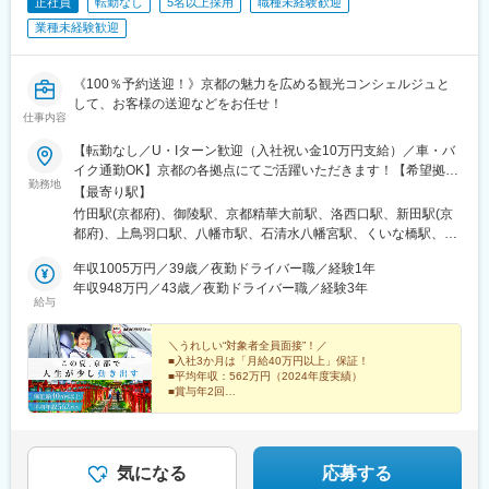
正社員
転勤なし
5名以上採用
職種未経験歓迎
業種未経験歓迎
《100％予約送迎！》京都の魅力を広める観光コンシェルジュと
して、お客様の送迎などをお任せ！
仕事内容
【転勤なし／U・Iターン歓迎（入社祝い金10万円支給）／車・バ
イク通勤OK】京都の各拠点にてご活躍いただきます！【希望拠点
勤務地
への配属です】■伏見営業所／京都市伏見区竹田中川原町53-1■山
【最寄り駅】
科営業所／京都市山科区西野楳本町97■上賀茂営業所／京都市北
竹田駅(京都府)、御陵駅、京都精華大前駅、洛西口駅、新田駅(京
区上賀茂西河原町1-1■洛西営業所／京都市西京区大枝中山町2-
都府)、上鳥羽口駅、八幡市駅、石清水八幡宮駅、くいな橋駅、大
17■宇治城陽営業所／宇治市広野町西裏82-5■国道十条営業所／京
久保駅(京都府)、ケーブル八幡宮口駅、ケーブル八幡宮山上駅
都市南区上鳥羽北花名町1-1■八幡営業所／八幡市八幡高坊10-9ー
年収1005万円／39歳／夜勤ドライバー職／経験1年
ーーー関西以外からの転職者も多数！ーーーー・100％リモート
年収948万円／43歳／夜勤ドライバー職／経験3年
給与
選考（希望者は対面可）・入社祝い金10万円（入社後、約2週間
後にお振込み）・完全個室単身寮あり ※詳細下記
＼うれしい“対象者全員面接”！／
■入社3か月は「月給40万円以上」保証！
■平均年収：562万円（2024年度実績）
■賞与年2回
■選べる働き方（昼勤・夜勤）
■99％が未経験スタート
■社員寮・奨学金補助制度あり
気になる
応募する