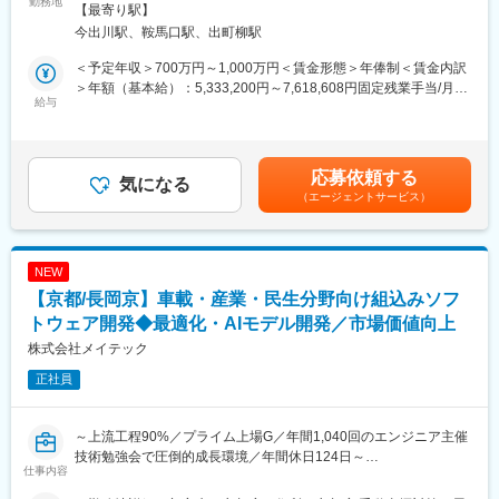
本求人はマネジメント候補として、下記業務をおまかせします。
勤務地
■営業の組織構成：11名で構成されております。
下鉄烏丸線／今出川駅受動喫煙対策：屋内全面禁煙
【最寄り駅】
内訳としては営業が全員男性で8名／２０代3名、3０代2名、4０
今出川駅、鞍馬口駅、出町柳駅
■カスタマーサクセス
代１名 50台1名、６０代１名＋営業アシスタント女性3名となっ
上場企業をメインに、学生限定キャリア支援カフェサービスの導
ており、幅広い年代の方に活躍頂いています。
＜予定年収＞700万円～1,000万円＜賃金形態＞年俸制＜賃金内訳
入支援・利用促進・イベントの企画・アップセルの提案等のカス
■入社後について：先輩営業との同行営業により業務の流れを学ん
＞年額（基本給）：5,333,200円～7,618,608円固定残業手当/月：
タマーサクセスをお任せします。顧客の声をもとにプロダクトの
給与
で頂きます。
138,900円～198,450円（固定残業時間40時間0分/月）超過した時
企画やサービス開発、組織マネジメントなど幅広い業務をおこな
間外労働の残業手当は追加支給＜月額＞583,333円～833,334円
っていただきます。
変更の範囲：会社の定める業務
（12分割）（一律手当を含む）＜昇給有無＞有＜残業手当＞有＜
＜業務詳細＞
給与補足＞※超過及び、深夜残業は別途支給賃金はあくまでも目安
応募依頼する
・顧客のサービス導入～運用と採用コンサルティング（20～30社
気になる
の金額であり、選考を通じて上下する可能性があります。月給(月
（エージェントサービス）
程度を担当）
額)は固定手当を含めた表記です。
・サービス継続利用/アップセル/クロスセルの提案
・顧客の声を取り入れたプロダクトの企画や新たなサービスの開
発
NEW
【京都/長岡京】車載・産業・民生分野向け組込みソフ
■働くチーム
部署はフィールドセールス/カスタマーサクセスの2チームで構成
トウェア開発◆最適化・AIモデル開発／市場価値向上
されており、中でもカスタマーサクセスチームはサービス導入後
株式会社メイテック
の企業に伴走し、利用促進・継続活用支援を行うチームです。
正社員
■このポジションの魅力
・早期にマネージャー経験を積むことが可能
～上流工程90%／プライム上場G／年間1,040回のエンジニア主催
入社年次や年齢に関係なく、担当事業の事業責任者/マネージャー
技術勉強会で圧倒的成長環境／年間休日124日～
へのポジションアップが可能です。
仕事内容
■業務内容：