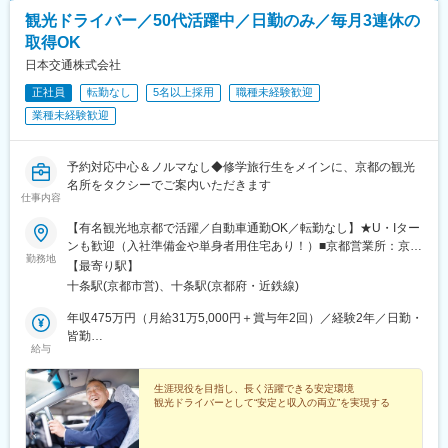
観光ドライバー／50代活躍中／日勤のみ／毎月3連休の
取得OK
日本交通株式会社
正社員
転勤なし
5名以上採用
職種未経験歓迎
業種未経験歓迎
予約対応中心＆ノルマなし◆修学旅行生をメインに、京都の観光
名所をタクシーでご案内いただきます
仕事内容
【有名観光地京都で活躍／自動車通勤OK／転勤なし】★U・Iター
ンも歓迎（入社準備金や単身者用住宅あり！）■京都営業所：京都
勤務地
府京都市南区上鳥羽苗代町43※受動喫煙対策：あり（分煙）
【最寄り駅】
十条駅(京都市営)、十条駅(京都府・近鉄線)
年収475万円（月給31万5,000円＋賞与年2回）／経験2年／日勤・
皆勤
給与
年収460万円（月給31万7,000円＋賞与年2回）経験5年／日勤
生涯現役を目指し、長く活躍できる安定環境
観光ドライバーとして“安定と収入の両立”を実現する