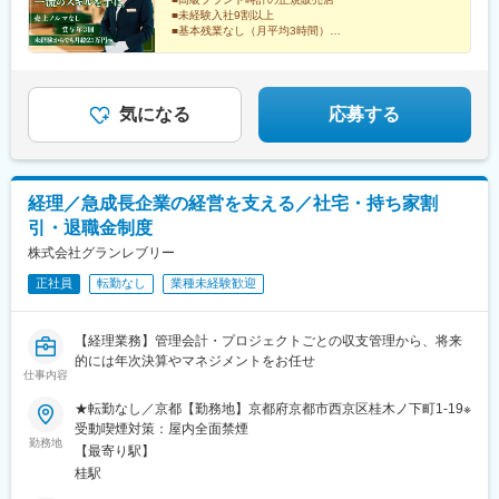
価対象です。データ管理や備品管理など、店舗運営を支える業務
■未経験入社9割以上
への責任感や主体性もきちんと評価につなげていきます。
■基本残業なし（月平均3時間）
■創業60年以上の安定基盤
■最大10連休取得実績あり
■20代・30代中心に活躍中
■未経験でも月給25万円～
気になる
応募する
経理／急成長企業の経営を支える／社宅・持ち家割
引・退職金制度
株式会社グランレブリー
正社員
転勤なし
業種未経験歓迎
【経理業務】管理会計・プロジェクトごとの収支管理から、将来
的には年次決算やマネジメントをお任せ
仕事内容
★転勤なし／京都【勤務地】京都府京都市西京区桂木ノ下町1-19※
受動喫煙対策：屋内全面禁煙
勤務地
【最寄り駅】
桂駅