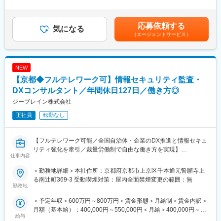
定残業時間10時間0分/月）超過した時間外労働の残業手当は追加
・スキルに応じて「勤務地確約」いたします。
■主な仕事の流れ
支給＜月給＞265,000円～465,000円（一律手当を含む）＜昇給有
・持ち家率は30代「50％超」
▽企画・設計：顧客の相談を受け、敷地条件、法的規制条件や事
無＞有＜残業手当＞有＜給与補足＞■昇給：年1回（4月）■賞与：
応募依頼する
・入社後、U/Iターンも可能です
業性を調査・検討、企画調査書や事業計画書を提出。
気になる
年2回（9月、3月）／過去実績4.5～5ヶ月分賃金はあくまでも目
・家族手当、単身赴任手当など福利厚生充実
（エージェントサービス）
▽設計（基本設計・実施設計）：全体の設計方針を決定し、基本
安の金額であり、選考を通じて上下する可能性があります。月給
設計図面と工事費概算書を提出。基本設計に基づき、工事費の見
(月額)は固定手当を含めた表記です。
【豊富な研修制度】
積(積算)や施工に必要な実施設計図や仕様書を作成。(申請業務は
個人に任せきりではなく、エンジニア・エリア同士、横のつなが
社内事務と分業)
NEW
りもございます。エンジニア主導での研修も行われています。ま
※JW-CADを使用した図面作成業務あり
【京都◆フルテレワーク可】情報セキュリティ監査・
た、各専門ごとの技術研修から、人間力研修まで、業界トップク
▽建築施工現場の監理業務
ラスのグループ研修体制を整えています。「研修回数：631回／
DXコンサルタント／年間休日127日／働き方◎
年」「研修制度を有効活用しているエンジニア：延べ6,762名」な
■案件の特徴：
ジーブレイン株式会社
ど、他社とは比べ物にならないレベルでの研修を受けることがで
依頼は法人企業様からが多く、事業施設・商業施設・福祉施設な
きます。その結果が、「離職率：約6.1%（製造業平均約11％）」
正社員
転勤なし
ど幅広くございます。エリアは京都をメインとし、大阪・滋賀・
「勤続16年以上のエンジニア：約1500名」という実績に表れてい
奈良など主に近畿圏になります。
ます。
案件を担当する際は1人あたり2～3案件を並行して担当すること
【フルテレワーク可能／全国自治体・企業のDX推進と情報セキュ
になり、業務が偏らないように配分します。
リティ強化を牽引／裁量労働制で自由な働き方を実現】
変更の範囲：会社の定める業務
仕事内容
■業務概要
■配属先：設計部
当社のコンサルタント職は、情報セキュリティ監査やDX・セキュ
計13名（20代1名、30代2名、40代4名、50代2名、60代以上4名
＜勤務地詳細＞本社住所：京都府京都市上京区千本通元誓願寺上
リティコンサルティングを通じて、全国の自治体や企業の情報資
／男性：11名、女性：2名) が在籍しており、幅広いメンバーが活
る南辻町369-3 受動喫煙対策：屋内全面禁煙変更の範囲：無
産保護とデジタル変革を支援します。セキュリティルールの策定
勤務地
躍しています。
やスタッフ向け研修、対策支援、第三者監査など幅広い業務を担
＜予定年収＞600万円～800万円＜賃金形態＞月給制＜賃金内訳＞
当し、付随して見積作成・契約などの営業活動も発生します。
■特徴：
月額（基本給）：400,000円～550,000円＜月給＞400,000円～
◎働き方改革進行中！
給与
550,000円＜昇給有無＞有＜残業手当＞有＜給与補足＞賞与：あ
■業務詳細