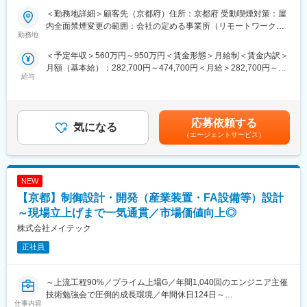
（年収1000万円超えの現役エンジニアも在籍）
■業務内容：
＜勤務地詳細＞顧客先（京都府）住所：京都府 受動喫煙対策：屋
◎年間1040回のエンジニア主催技術勉強会で圧倒的成長環境
梱包用装置の制御プログラム(PLC)の評価、現場対応にご対応いた
内全面禁煙変更の範囲：会社の定める事業所（リモートワーク含
◎業界や職種を超えたメイテックの仲間とつながり自主勉強会も
だきます。
勤務地
む）
含め技術力を研鑽可能
＜予定年収＞560万円～950万円＜賃金形態＞月給制＜賃金内訳＞
◎最先端の技術情報を知る担当営業とともに身に着けるべき技術
・ラダー図の作成・変更
月額（基本給）：282,700円～474,700円＜月給＞282,700円～
や経験すべき業界を考え、キャリアを形成できる戦略的ローテー
・制御盤の評価
給与
474,700円＜昇給有無＞有＜残業手当＞有＜給与補足＞■賞与：年
ション制度
・装置の立ち上げ・調整
2回（6､12月）賃金はあくまでも目安の金額であり、選考を通じ
◎配属先メーカーの現場新入社員OJT・技術指導を担うほどの技
て上下する可能性があります。月給(月額)は固定手当を含めた表記
術力への圧倒的信頼
■業務詳細：
です。
◎技術単価平均5,881円のハイレベルなPJTを担当可能
シーケンス制御のために、作成されたPLCのラダー図を評価した
応募依頼する
気になる
◎上流工程PJTが約90%
り、制御盤の実装等にご対応いただきます。装置の立上げや調
（エージェントサービス）
整、異常時の対応にもご対応いただきます。
■主要取引先／敬称略：
株式会社デンソー、三菱重工業株式会社、ソニーセミコンダクタ
■製品：
ソリューションズ株式会社、株式会社ニコン、株式会社日立ハイ
NEW
・梱包用装置
テク、本田技研工業株式会社、株式会社デンソーテン、株式会社
【京都】制御設計・開発（産業装置・FA設備等）設計
ＳＵＢＡＲＵ、ヤマハ発動機株式会社、トヨタ自動車株式会社等
■ツール／開発環境：
～現場立上げまで一気通貫／市場価値向上◎
取引先4,000社（グループ計）
・各種PLC（三菱電機製、安川電機製、キーエンス製など）
株式会社メイテック
変更の範囲：会社の定める業務
■得られる経験：
正社員
PLC制御の経験を積むことで、汎用性の高い技術力を付けること
が出来ます。
～上流工程90%／プライム上場G／年間1,040回のエンジニア主催
■魅力：
技術勉強会で圧倒的成長環境／年間休日124日～
仕事内容
◎エンジニアとしての市場価値向上が年収に直結する評価制度