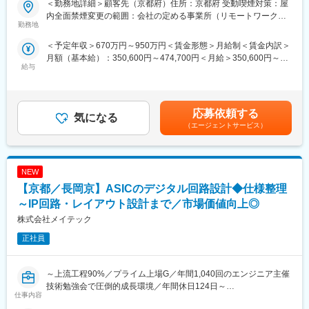
・主体的に事業づくりに関わり、自分自身で成長機会を創り出せ
＜勤務地詳細＞顧客先（京都府）住所：京都府 受動喫煙対策：屋
車載、工場での産業用機械に組み込むソフトウェアの開発業務を
る環境
内全面禁煙変更の範囲：会社の定める事業所（リモートワーク含
担当いただきます。
勤務地
主体的に事業やサービスのオーナーシップを持って考え、発言
む）
し、行動していくことが求められる環境で、前向きなチャレンジ
＜予定年収＞670万円～950万円＜賃金形態＞月給制＜賃金内訳＞
・AIのモデル開発
を推奨する文化があります。
月額（基本給）：350,600円～474,700円＜月給＞350,600円～
・ソフトウェアのテスト業務
部署または会社の目指す姿から逆算して考えることで「経営視
給与
474,700円＜昇給有無＞有＜残業手当＞有＜給与補足＞■賞与：年
・解析、プログラミング
点」を意識しながら働くことができます。
2回（6､12月）賃金はあくまでも目安の金額であり、選考を通じ
て上下する可能性があります。月給(月額)は固定手当を含めた表記
■業務詳細：
・本質的な課題解決を通じ、お客様に価値提供が可能
です。
基本的にはAIのモデル開発を行い、顧客のデバイスに組み込むソ
応募依頼する
営業組織全体でお客様への提案を改善し続けることで、より本質
気になる
フトウェアの一連の開発に携わっていただきます。
的な提案内容や難易度の高い課題解決スキルが身につき、ビジネ
（エージェントサービス）
スパーソンとして成長することが可能です。
■製品：
・客先デバイスに組み込むソフトウェア
・セールス力を効率的に身につけることができる環境
NEW
∟あらゆる業界／役職のお客様との接点を多く創出するため、幅
■ツール／開発環境：
【京都／長岡京】ASICのデジタル回路設計◆仕様整理
広い顧客ニーズを知ることが可能です
・C/C++/Python/Java/JavaScript
∟大手企業を担当できるため市場価値を高めることが可能です
～IP回路・レイアウト設計まで／市場価値向上◎
（既存顧客の約7割は大手企業であり、様々な業界のリーディング
株式会社メイテック
■得られる経験：
カンパニーの支援を行います）
組み込みエンジニアとして、ソフトウェアの最適化やAIモデルの
正社員
開発・学習・評価など、幅広い経験を積むことが出来ます。
■魅力：
～上流工程90%／プライム上場G／年間1,040回のエンジニア主催
◎エンジニアとしての市場価値向上が年収に直結する評価制度
技術勉強会で圧倒的成長環境／年間休日124日～
仕事内容
（年収1000万円超えの現役エンジニアも在籍）