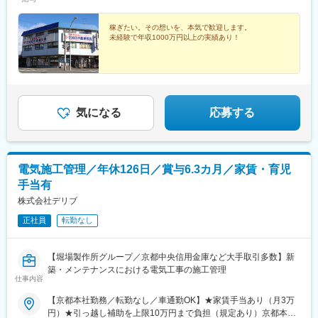
稼ぎたい。その想いを、本気で歓迎します。
未経験で年収1000万円以上の実績あり！
気になる
応募する
電気施工管理／年休126日／賞与6.3カ月／家賃・育児
手当有
株式会社デリブ
正社員
転勤なし
【堀場製作所グループ／京都中央信用金庫など大手取引多数】新
築・メンテナンスにおける電気工事の施工管理
仕事内容
【京都本社勤務／転勤なし／車通勤OK】★家賃手当あり（月3万
円）★引っ越し補助を上限10万円まで負担（規定あり）京都本