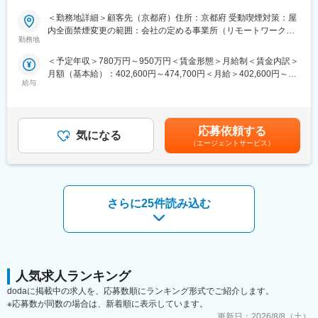
（年収1000万円超えの現役エンジニアも在籍）
■業務内容：
＜勤務地詳細＞顧客先（京都府）住所：京都府 受動喫煙対策：屋
◎年間1040回のエンジニア主催技術勉強会で圧倒的成長環境
産業装置、FA設備、生産ライン向けの制御設計・制御ソフト開発
内全面禁煙変更の範囲：会社の定める事業所（リモートワーク含
◎業界や職種を超えたメイテックの仲間とつながり自主勉強会も
を担当していただきます。
勤務地
む）
含め技術力を研鑽可能
＜予定年収＞780万円～950万円＜賃金形態＞月給制＜賃金内訳＞
◎最先端の技術情報を知る担当営業とともに身に着けるべき技術
■業務詳細：
月額（基本給）：402,600円～474,700円＜月給＞402,600円～
や経験すべき業界を考え、キャリアを形成できる戦略的ローテー
・PLC制御プログラムの設計・実装（ラダー／ST 等）
給与
474,700円＜昇給有無＞有＜残業手当＞有＜給与補足＞■賞与：年
ション制度
・制御仕様書の作成、動作フロー設計
2回（6､12月）賃金はあくまでも目安の金額であり、選考を通じ
◎配属先メーカーの現場新入社員OJT・技術指導を担うほどの技
・HMI（タッチパネル）画面設計
て上下する可能性があります。月給(月額)は固定手当を含めた表記
術力への圧倒的信頼
・各種センサ、アクチュエータとのI/O制御
です。
◎技術単価平均5,881円のハイレベルなPJTを担当可能
・装置立上げ・調整・デバッグ
応募依頼する
気になる
◎上流工程PJTが約90%
・既存装置の改良、トラブルシューティング
（エージェントサービス）
・機械設計・電気設計との仕様調整
■主要取引先／敬称略：
※経験・スキルに応じて担当範囲を調整します。
株式会社デンソー、三菱重工業株式会社、ソニーセミコンダクタ
ソリューションズ株式会社、株式会社ニコン、株式会社日立ハイ
■製品：
テク、本田技研工業株式会社、株式会社デンソーテン、株式会社
さらに25件読み込む
産業装置
ＳＵＢＡＲＵ、ヤマハ発動機株式会社、トヨタ自動車株式会社等
取引先4,000社（グループ計）
■組織構成：
エンジニア多数在籍
変更の範囲：会社の定める業務
■得られる経験：
人気求人ランキング
制御設計に加え、HMI開発や装置立上げ・調整まで一貫して経験
dodaに掲載中の求人を、応募数順にランキング形式でご紹介します。
することで、装置全体を理解できるエンジニアへ成長できます。
※応募数が同数の場合は、新着順に表示しています。
自動化が進む中で需要の高い制御技術を軸に、幅広い産業機器分
更新日：
2026/8/8（土）