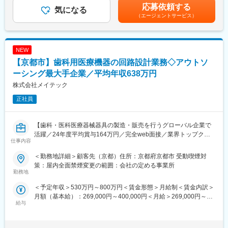
り）前期実績6.14ヶ月／年■昇給／年1回（4月）■モデル年収：・
応募依頼する
計・現場監督・総務等とともに行う中で中心的役割を担います。
気になる
33歳：約1,000万円（基本給34.0万円/月、手当：8.1万円/月、賞
（エージェントサービス）
入社後は店長や支店長等のキャリアステップを踏むことが可能で
与：202万円/年、営業系業績手当：313.6万円/年）賃金はあくま
す。
でも目安の金額であり、選考を通じて上下する可能性がありま
具体的には…
す。月給(月額)は固定手当を含めた表記です。
・引合活動（お客様探し）：展示場接客、訪問営業、ルート営業
NEW
（不動産会社や金融機関等）
【京都市】歯科用医療機器の回路設計業務◇アウトソ
・新築計画が具体化するまでの信頼関係構築
・新たな住まいのご要望に関するヒアリング
ーシング最大手企業／平均年収638万円
・邸別自由設計の強みを活かしたプラン提案
株式会社メイテック
・最適な資金計画の立案やアドバイス
正社員
・お引き渡しまでの細やかなお客様フォロー
■業務のポイント
【歯科・医科医療器械器具の製造・販売を行うグローバル企業で
◆まずは、展示場でのお客様対応や担当エリアへの訪問活動など
活躍／24年度平均賞与164万円／完全web面接／業界トップクラ
を通じて、市場・新規顧客開拓からスタート。住まいを検討され
仕事内容
スの年収・福利厚生で働き方を変えませんか？／東証プライム市
るお客様がいらっしゃれば、ご要望や条件を伺い、課題を解決し
場上場グループ】
ながら、具体的なプランを作成します
＜勤務地詳細＞顧客先（京都）住所：京都府京都市 受動喫煙対
◆その時点での快適さだけでなく、家族の成長やライフスタイル
策：屋内全面禁煙変更の範囲：会社の定める事業所
【製品】
勤務地
の変化など、お客様の将来をも見据えた提案を行うことで、長く
歯科用レーザー治療器
暮らし続ける中でさらに満足が高まっていく住まいを実現します
＜予定年収＞530万円～800万円＜賃金形態＞月給制＜賃金内訳＞
◆大切なのは、心から信頼しあえる関係を築くこと。誠実な姿勢
月額（基本給）：269,000円～400,000円＜月給＞269,000円～
【関係先／顧客】
で対話を重ね、時には言葉にならない想いまでも感じ取り、その
給与
400,000円＜昇給有無＞有＜残業手当＞有賃金はあくまでも目安
各種メーカー／客先関係者
お客様にとっての「理想の一邸」の実現に努めます。ご契約に至
の金額であり、選考を通じて上下する可能性があります。月給(月
った後も、建築・お引き渡しと、常に営業社員が責任をもって窓
額)は固定手当を含めた表記です。
【担当工程】