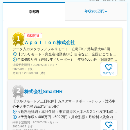
野で活躍できるキャリアを築けます。
■魅力：
年収900万円～
京都府
◎エンジニアとしての市場価値向上が年収に直結する評価制度
（年収1000万円超えの現役エンジニアも在籍）
◎年間1040回のエンジニア主催技術勉強会で圧倒的成長環境
◎業界や職種を超えたメイテックの仲間とつながり自主勉強会も
締切間近
含め技術力を研鑽可能
Ａｐｏｌｌｏｎ株式会社
◎最先端の技術情報を知る担当営業とともに身に着けるべき技術
や経験すべき業界を考え、キャリアを形成できる戦略的ローテー
データ入力スタッフ／フルリモート・在宅OK／賞与最大年3回
ション制度
【フルリモート・完全在宅勤務OK】自宅など、全国どこでもあなたが働きやすい場所で働けます★転居を伴う転勤なし★全国47都道府県どこからでも応募OK【本社】東京都新宿区山吹町130番地の15 茜ビル2-A＜アクセス＞有楽町線「江戸川橋駅」、東西線「東西線」より徒歩10分※受動喫煙対策：あり
◎配属先メーカーの現場新入社員OJT・技術指導を担うほどの技
年収480万円（経験5年／リーダー） 年収400万円（経験3年／メンバー）
術力への圧倒的信頼
掲載予定期間：
2026/6/18（木）
〜
◎技術単価平均5,881円のハイレベルなPJTを担当可能
2026/8/19（水）
気になる
更新日：
2026/6/18（木）
◎上流工程PJTが約90%
■主要取引先／敬称略：
株式会社デンソー、三菱重工業株式会社、ソニーセミコンダクタ
株式会社SmartHR
ソリューションズ株式会社、株式会社ニコン、株式会社日立ハイ
テク、本田技研工業株式会社、株式会社デンソーテン、株式会社
【フルリモート／土日祝休】カスタマーサポート※チャット対応中
ＳＵＢＡＲＵ、ヤマハ発動機株式会社、トヨタ自動車株式会社等
心◆人事労務SaaS”SmartHR"
取引先4,000社（グループ計）
＜勤務地詳細＞本社住所：東京都港区六本木3-2-1 住友不動産六本木グランドタワー勤務地最寄駅：東京メトロ南北線／六本木一丁目駅受動喫煙対策：屋内全面禁煙変更の範囲：会社の定める事業所（リモートワーク含む）
＜予定年収＞406万円～602万円＜賃金形態＞月給制＜賃金内訳＞月額（基本給）：212,480円～315,200円その他固定手当/月：5,000円固定残業手当/月：77,520円～114,800円（固定残業時間45時間0分/月）超過した時間外労働の残業手当は追加支給＜月給＞295,000円～435,000円（一律手当を含む）＜昇給有無＞有＜残業手当＞有賃金はあくまでも目安の金額であり、選考を通じて上下する可能性があります。月給(月額)は固定手当を含めた表記です。
変更の範囲：会社の定める業務
掲載予定期間：
2026/6/29（月）
〜
2026/9/27（日）