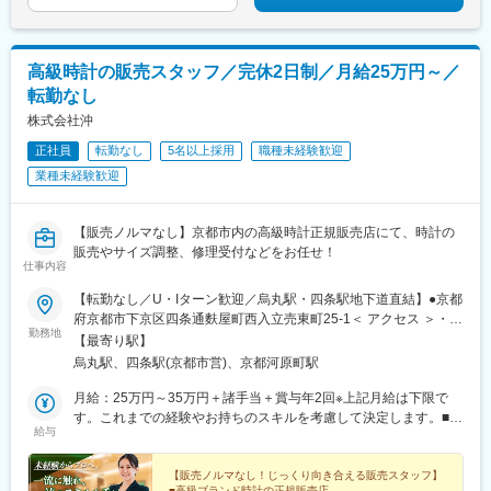
高級時計の販売スタッフ／完休2日制／月給25万円～／
転勤なし
株式会社沖
正社員
転勤なし
5名以上採用
職種未経験歓迎
業種未経験歓迎
【販売ノルマなし】京都市内の高級時計正規販売店にて、時計の
販売やサイズ調整、修理受付などをお任せ！
仕事内容
【転勤なし／U・Iターン歓迎／烏丸駅・四条駅地下道直結】●京都
府京都市下京区四条通麩屋町西入立売東町25-1＜ アクセス ＞・阪
勤務地
急京都線「烏丸駅」より徒歩3分・地下鉄烏丸線「四条駅」より徒
【最寄り駅】
歩7分★雨の日も、濡れずに通勤可能！百貨店や商業施設が集まる
烏丸駅、四条駅(京都市営)、京都河原町駅
エリアのため、仕事前後の買い物や食事にも便利。交通機関も充
実しており、京都市内はもちろん近隣エリアからの通勤もしやす
月給：25万円～35万円＋諸手当＋賞与年2回※上記月給は下限で
い環境です。※受動喫煙対策：オフィス内禁煙
す。これまでの経験やお持ちのスキルを考慮して決定します。■
給与
評価について ■――――――――――評価において重視するの
は“接客の質”。数字だけでは見えにくい『日々の姿勢』や『誠実
さ』が評価の基準になります。もちろん接客以外の取り組みも評
【販売ノルマなし！じっくり向き合える販売スタッフ】
■高級ブランド時計の正規販売店