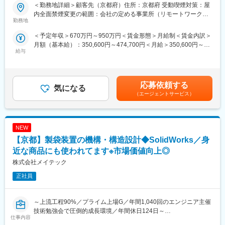
◎年間1040回のエンジニア主催技術勉強会で圧倒的成長環境
■業務内容：
＜勤務地詳細＞顧客先（京都府）住所：京都府 受動喫煙対策：屋
◎業界や職種を超えたメイテックの仲間とつながり自主勉強会も
IPの回路設計やレイアウト設計業務を行っていただきます。
内全面禁煙変更の範囲：会社の定める事業所（リモートワーク含
含め技術力を研鑽可能
勤務地
む）
◎最先端の技術情報を知る担当営業とともに身に着けるべき技術
・要求仕様の確認
＜予定年収＞670万円～950万円＜賃金形態＞月給制＜賃金内訳＞
や経験すべき業界を考え、キャリアを形成できる戦略的ローテー
・IPの回路設計
月額（基本給）：350,600円～474,700円＜月給＞350,600円～
ション制度
・レイアウト設計、実装
給与
474,700円＜昇給有無＞有＜残業手当＞有＜給与補足＞■賞与：年
◎配属先メーカーの現場新入社員OJT・技術指導を担うほどの技
2回（6､12月）賃金はあくまでも目安の金額であり、選考を通じ
術力への圧倒的信頼
■業務詳細：
て上下する可能性があります。月給(月額)は固定手当を含めた表記
◎技術単価平均5,881円のハイレベルなPJTを担当可能
顧客の機能要件や性能要件を明確化し、IPの回路設計やレイアウ
です。
◎上流工程PJTが約90%
ト設計をご担当いただきます。
応募依頼する
気になる
（エージェントサービス）
■主要取引先／敬称略：
■製品：
株式会社デンソー、三菱重工業株式会社、ソニーセミコンダクタ
・ASIC
ソリューションズ株式会社、株式会社ニコン、株式会社日立ハイ
テク、本田技研工業株式会社、株式会社デンソーテン、株式会社
NEW
■ツール／開発環境：
ＳＵＢＡＲＵ、ヤマハ発動機株式会社、トヨタ自動車株式会社等
・VCS、SpyGlass
【京都】製袋装置の機構・構造設計◆SolidWorks／身
取引先4,000社（グループ計）
近な商品にも使われてます※市場価値向上◎
■組織構成：
株式会社メイテック
変更の範囲：会社の定める業務
エンジニア8名（電気設計8名）
正社員
■得られる経験：
ASICのデジタル回路設計経験を積むことで、電気系エンジニアと
して大規模な集積回路開発に関する技術習得が可能であり、キャ
～上流工程90%／プライム上場G／年間1,040回のエンジニア主催
リアの幅を大きく広げて頂けると考えております。
技術勉強会で圧倒的成長環境／年間休日124日～
仕事内容