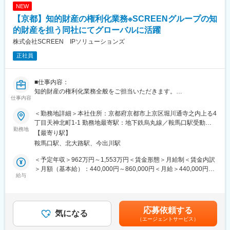
・評価データの分析および品質改善活動
NEW
・ファウンドリーや外部機関との技術連携
【京都】知的財産の権利化業務※SCREENグループの知
・品質レポート作成、顧客対応
・量産立上げに向けた品質基準の構築・運用
的財産を担う同社にてグローバルに活躍
株式会社SCREEN IPソリューションズ
▼開発製品
正社員
Wide Band Gap Power Devices
･SiC
･GaN など
■仕事内容：
当社の技術は海外自動車メーカーのEVやEV充電設備にも採用され
知的財産の権利化業務全般をご担当いただきます。
ています。
仕事内容
＜具体的には…＞
今後はさらなる量産化とグローバル展開を進めていきます。
・技術開発と連携し、強い特許権を早期に権利化するため、知的
＜勤務地詳細＞本社住所：京都府京都市上京区堀川通寺之内上る4
財産の権利化業務全般を、積極的に推進する業務（出願、中間処
▼教育体制
丁目天神北町1-1 勤務地最寄駅：地下鉄烏丸線／鞍馬口駅受動喫
理、維持管理、係争対応）
勤務地
大手半導体メーカー出身のスペシャリストが多数在籍していま
煙対策：屋内全面禁煙変更の範囲：会社の定める事業所
【最寄り駅】
・特許権のライセンス、共同開発・出願契約などの他者との契約
す。
鞍馬口駅、北大路駅、今出川駅
に対するの知財専門家としてのサポート
・TI
・特許調査、知財相談
・ON Semiconductor
＜予定年収＞962万円～1,553万円＜賃金形態＞月給制＜賃金内訳
・他者知財の情報収集、分析および分析結果の提供
・日立
＞月額（基本給）：440,000円～860,000円＜月給＞440,000円～
・自社権利行使のための情報収集、情報提供、管理・相談サービ
給与
・三菱電機
860,000円＜昇給有無＞有＜残業手当＞有＜給与補足＞※給与詳細
ス
・ルネサス
は経験などを考慮し決定します。■昇給：年1回（4月）（一般
・社内向け知財システムの利用提供
・ローム
職）■賞与：年2回（6月、12月）※基礎賞与3.5ヶ月＋業績連動賞
第一線で活躍してきた技術者と共に開発できます。
与（一般職）<管理職>業績連動賞与支給の場合 年1回（6月）賃
応募依頼する
■リモートワークについて
気になる
金はあくまでも目安の金額であり、選考を通じて上下する可能性
（エージェントサービス）
月75時間を上限とする在宅制度があります。現在は上限に関係な
▼その他
があります。月給(月額)は固定手当を含めた表記です。