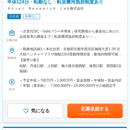
す。つまり、「お客様の夢をいくつ実現したか」が純粋に評価さ
豊彩が呉服屋として創業以来160年以上が経ち、現代では、レン
年休124日・転勤なし・転居費用負担制度あり
れますので、必要のないオプションをつけたり、高額な商品をム
タル、メンテナンス、ネット通販など実に多様なサービスが求め
Ａｎｊｅｔ Ｒｅｓｅａｒｃｈ Ｌａｂ株式会社
リに売ったりすることなく、誠実にお客様と向き合えます。全社
られるようになっています。
員の平均受注棟数：年間6棟/年収約600万円
正社員
転勤なし
どの産業も、成熟が進むにつれ、より多岐にわたるきめ細やかな
サービスが求められることは必然であり、私たちは常に「豊彩に
変更の範囲：会社の定める業務
しかできない、付加価値」を考えています。
～次世代SiC・GaNパワー半導体｜研究開発から量産化に向けた
結婚式、卒業式、成人式などのフォーマルなシーンから、観光レ
品質基準の構築まで｜転居費用負担制度あり～
ンタル、撮影、「母の着物を直して着たい」などのメンテナンス
仕事内容
のニーズまで、“着物にまつわる全て”に応えられる存在としてお客
＼次世代パワー半導体を研究から量産へ／
さまの一生に、寄り添っていきたいと考えております。
＜勤務地詳細1＞本社住所：京都府京都市西京区御陵大原1-39 京
当社は、電気エネルギーの変換効率を飛躍的に向上させる次世代
また、従業員たちにはお客さまから「ありがとう」と言っていた
大桂ベンチャープラザ南館2203受動喫煙対策：敷地内喫煙可能場
パワー半導体を開発する“ファブレス半導体企業”です。
勤務地
だける喜びや、日本の美を伝えていく意義を感じながら働く楽し
所あり＜勤務地詳細2＞京都リサーチパーク住所：京都府京都市下
【最寄り駅】
現在は、これまで培ってきた技術を製品として世の中へ届けるた
みを持ってもらえるよう、会社を運営していきたいと考えており
京区中堂寺粟田町93 勤務地最寄駅：丹波口駅受動喫煙対策：屋内
桂駅、丹波口駅、上桂駅、梅小路京都西駅、洛西口駅、西院駅(京
め、研究開発フェーズから量産フェーズへ移行を進めています。
ます。
全面禁煙変更の範囲：会社の定める事業所
福線)
世界のエネルギー効率向上に貢献する技術を、一緒に形にしてい
ただける方を募集します。
【企業HP】
＜予定年収＞700万円～1,000万円＜賃金形態＞年俸制＜賃金内訳
■https://www.hosai.jp/
＞年額（基本給）：7,000,000円～10,000,000円その他固定手当/
▼職務内容
給与
月：5,000円＜月額＞588,333円～838,333円（12分割）＜昇給有
SiC/GaNパワーデバイスの信頼性評価・品質保証業務をご担当い
【サービスHP】
無＞有＜残業手当＞無＜給与補足＞※経験・能力・適性・前職給与
ただきます。
■https://www.kyoto.yumeyakata.com/
などを考慮のうえ、当社規定により優遇いたします。＊通信手当
【具体的には】
■https://www.yumeyakata.com/
として一律5,000円/月 を支給します。賃金はあくまでも目安の
応募依頼する
・各種信頼性試験（高温動作試験、温度サイクル試験、寿命試験
気になる
■https://www.kimonomachi.co.jp/
金額であり、選考を通じて上下する可能性があります。月給(月額)
（エージェントサービス）
等）の計画・実施
■https://www.hakamanista.jp/
は固定手当を含めた表記です。
・AEC-Q101、JEDEC等の規格に基づく評価・解析
・故障解析（FA）および不良メカニズムの究明
変更の範囲：会社の定める業務