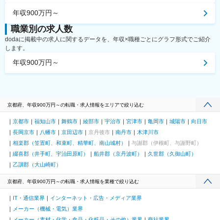
年収900万円～
職業別の求人数
dodaに掲載中の求人に関するデータを、年収×職種ごとにグラフ形式でご紹介
します。
年収900万円～
京都府、年収900万円～の転職・求人情報をエリアで絞り込む
京都市
福知山市
舞鶴市
綾部市
宇治市
宮津市
亀岡市
城陽市
向日市
長岡京市
八幡市
京田辺市
京丹後市
南丹市
木津川市
相楽郡（笠置町、和束町、精華町、南山城村）
与謝郡（伊根町、与謝野町）
綴喜郡（井手町、宇治田原町）
船井郡（京丹波町）
久世郡（久御山町）
乙訓郡（大山崎町）
京都府、年収900万円～の転職・求人情報を業種で絞り込む
IT・通信業界
インターネット・広告・メディア業界
メーカー（機械・電気）業界
メーカー（素材・化学・食品・化粧品・その他）業界
商社業界