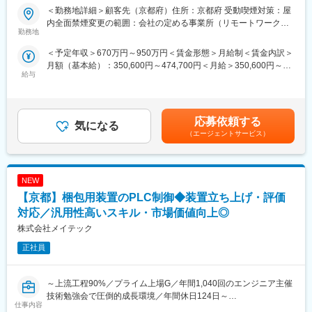
■魅力：
■業務内容：
＜勤務地詳細＞顧客先（京都府）住所：京都府 受動喫煙対策：屋
◎エンジニアとしての市場価値向上が年収に直結する評価制度
各ユニットごとの機構設計に加えて装置全体の設計業務にご対応
内全面禁煙変更の範囲：会社の定める事業所（リモートワーク含
（年収1000万円超えの現役エンジニアも在籍）
いただきます。
勤務地
む）
◎年間1040回のエンジニア主催技術勉強会で圧倒的成長環境
・機構・構造の基本設計～部分設計
＜予定年収＞670万円～950万円＜賃金形態＞月給制＜賃金内訳＞
◎業界や職種を超えたメイテックの仲間とつながり自主勉強会も
・解析業務
月額（基本給）：350,600円～474,700円＜月給＞350,600円～
含め技術力を研鑽可能
給与
474,700円＜昇給有無＞有＜残業手当＞有＜給与補足＞■賞与：年
◎最先端の技術情報を知る担当営業とともに身に着けるべき技術
■業務詳細：
2回（6､12月）賃金はあくまでも目安の金額であり、選考を通じ
や経験すべき業界を考え、キャリアを形成できる戦略的ローテー
担当業務種別として具体的にはSolidWorksを使用し梱包用品を製
て上下する可能性があります。月給(月額)は固定手当を含めた表記
ション制度
造する装置の機構・構造の基本設計、詳細設計、部分設計、製図
です。
◎配属先メーカーの現場新入社員OJT・技術指導を担うほどの技
業務、解析業務にご対応いただきます。また、担当業務レベルと
応募依頼する
気になる
術力への圧倒的信頼
しては全体構想から部分構想、実務、付帯業務までをご対応いた
（エージェントサービス）
◎技術単価平均5,881円のハイレベルなPJTを担当可能
だきます。
◎上流工程PJTが約90%
■製品：
■主要取引先／敬称略：
NEW
・製袋装置
株式会社デンソー、三菱重工業株式会社、ソニーセミコンダクタ
【京都】梱包用装置のPLC制御◆装置立ち上げ・評価
ソリューションズ株式会社、株式会社ニコン、株式会社日立ハイ
■ツール／開発環境：
対応／汎用性高いスキル・市場価値向上◎
テク、本田技研工業株式会社、株式会社デンソーテン、株式会社
・SolidWorks
株式会社メイテック
ＳＵＢＡＲＵ、ヤマハ発動機株式会社、トヨタ自動車株式会社等
取引先4,000社（グループ計）
■得られる経験：
正社員
産業用装置の設計の一連を経験でき、機構や板金の知識もつくこ
変更の範囲：会社の定める業務
とから、今後のキャリアパスを広げていただけます。
～上流工程90%／プライム上場G／年間1,040回のエンジニア主催
■魅力：
技術勉強会で圧倒的成長環境／年間休日124日～
仕事内容
◎エンジニアとしての市場価値向上が年収に直結する評価制度