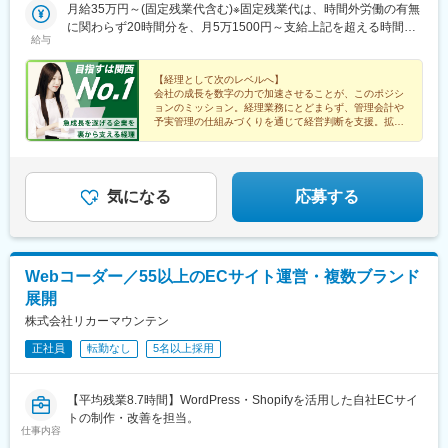
月給35万円～(固定残業代含む)※固定残業代は、時間外労働の有無
に関わらず20時間分を、月5万1500円～支給上記を超える時間外
給与
労働分は追加で支給
【経理として次のレベルへ】
会社の成長を数字の力で加速させることが、このポジシ
ョンのミッション。経理業務にとどまらず、管理会計や
予実管理の仕組みづくりを通じて経営判断を支援。拡大
を続ける当社なら、自らの仕事が会社の成長につながる
手応えを実感できます！
気になる
応募する
Webコーダー／55以上のECサイト運営・複数ブランド
展開
株式会社リカーマウンテン
正社員
転勤なし
5名以上採用
【平均残業8.7時間】WordPress・Shopifyを活用した自社ECサイ
トの制作・改善を担当。
仕事内容