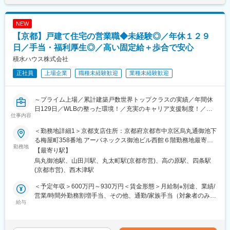
く状況に合わせて在宅勤務をされています。在宅勤務手当や食事
・年間休日数：124日
補助手当の支給があります。入社すぐは業務に慣れて頂くため出
・専門業務型裁量労働制※労働基準監督署に届出済み
勤をして頂きますが、業務を覚えて頂いた後は在宅勤務可能で
・従業員専用駐車場あり（会社負担）
NEW
す。
・転居費用負担制度あり
【京都】戸建て住宅の営業職◆未経験◎／年休１２９
■コア技術：
・2026年内に京都リサーチパーク（京都市下京区中堂寺粟田町
長年にわたり培ってきた「表面処理技術」「直接描画技術」「画
日／手当・福利厚生◎／高い固定給＋歩合で安心
93）へ移転予定
像処理技術」という3つのコア技術を基軸に持続的な成長を目指
積水ハウス株式会社
し、新規事業の創出を含め事業ポートフォリオの多様化を図って
▼企業説明
正社員
上場企業
職種未経験歓迎
業種未経験歓迎
おります。
SiC・GaNをはじめとする次世代パワー半導体の設計・開発を行
うファブレス半導体メーカーです。
■SCREENの特徴：
日本・台湾・米国のファウンドリーや研究機関と連携し、高性
～プライム上場／累計建築戸数世界トップクラスの実績／年間休
1868年に京都で創業した石版印刷業の石田旭山印刷所をルーツと
能・高信頼性なパワーデバイスの早期市場投入を目指していま
日129日／WLBの整った環境！／充実のキャリア支援制度！／女
し、150年余りの歴史を重ねております。1934年に写真製版用ガ
す。
仕事内容
性活躍推進やLGBTQへの取り組みも積極実施／業界のリーディン
ラススクリーンの国産化に成功した後、研究開発部門がベンチャ
グカンパニー／宅建保有者歓迎～
ー企業として独立する形で、1943年、大日本スクリーン製造株式
＜勤務地詳細1＞京都支店住所：京都府京都市中京区烏丸通御池下
変更の範囲：会社の定める業務
会社が誕生しました。社名は、このガラススクリーンに由来して
る梅屋町358番地 アーバネックス御池ビル西館６階勤務地最寄
■業務内容
勤務地
おります。以来、常に時代のニーズに応えつつ、半導体やディス
駅：地下鉄線／烏丸御池駅受動喫煙対策：屋内全面禁煙＜勤務地
【最寄り駅】
住宅業界のリーディングカンパニーとして累計建築戸数世界トッ
プレーをはじめとするエレクトロニクス業界や印刷業界等、最先
詳細2＞奈良支店住所：京都府木津川市兜台6-6-4 受動喫煙対策：
烏丸御池駅、山田川駅、丸太町駅(京都市営)、高の原駅、四条駅
プクラスを誇る当社にて、戸建て住宅の企画・提案営業をお任せ
端のソリューションで新たな分野を切り拓き、数々の世界トップ
屋内全面禁煙変更の範囲：会社の定める事業所（国内外、グルー
(京都市営)、西木津駅
します。
シェア製品を有するグローバル企業として成長を続けておりま
プ会社も含む）および「テレワーク規則」に規定する在宅勤務の
す。
就業場所
＜予定年収＞600万円～930万円＜賃金形態＞月給制※別途、業績/
■業務詳細
営業/時間外勤務割増手当、その他、通勤/家族手当（対象者のみ）
戸建住宅を販売する支店の営業担当として、お客様との出会いか
給与
変更の範囲：会社の定める業務
等の諸手当有。＜賃金内訳＞月額（基本給）：304,000円～
ら住まいのお引き渡しまで全てのプロセスで窓口となります。お
465,200円＜月給＞304,000円～465,200円＜昇給有無＞有＜残業
客様との信頼関係を築き、一緒に理想の住まいづくりを目指す創
手当＞有＜給与補足＞■賞与／年2回（9月、3月、別途決算賞与あ
造的な仕事です。業務は下記の通り幅広く、それらの仕事を設