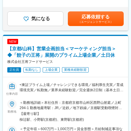
水曜ノー残業デーの設定 やプロジェクトチーム会議や全体会議を
り（2ヶ月分）昇給：あり※年収は経験により優遇。賃金はあくま
主な業務は、顧客の情報セキュリティ体制やDX推進状況の現状分
定期開催し、業務進捗状況の確認と業務負荷の超過が生じないよ
でも目安の金額であり、選考を通じて上下する可能性がありま
析、課題抽出、最適なコンサルティング提案、ルール作成、スタ
う、調整・管理をして残業削減への取り組みを行っています。
す。月給(月額)は固定手当を含めた表記です。
ッフ研修、セキュリティ対策の実施サポート、第三者監査の実施
応募依頼する
気になる
です。また、自治体向け研修システムのコンサル業務や、DX人材
◎社長と社員の距離が近く、風通しが良い社風です。また自由度
（エージェントサービス）
育成にも携わります。全国への出張が多く、オンライン会議も活
の高い民間案件が中心であり、個人の裁量が大きい環境の為、建
用しながら業務を遂行します。顧客に合わせた見積作成や契約対
築意匠設計としての専門性を深めることができます。
応も行い、業績に応じて歩合制度への切り替えも可能です。
NEW
変更の範囲：会社の定める業務
■組織構成
【京都/山科】営業企画担当＜マーケティング担当＞
全社員9名で、元SEやエンジニア出身者が中心。少数精鋭のチー
◆「餃子の王将」展開のプライム上場企業／土日休
ムです。
株式会社王将フードサービス
■業務の魅力
正社員
転勤なし
上場企業
業種未経験歓迎
フルテレワーク可能、裁量労働制で自分のペースで働ける環境で
す。全国の多様な顧客と関われ、コンサルタントとしてのステー
タスとやりがいを感じられます。
<東証プライム上場／チャレンジできる環境／福利厚生充実／育成
環境充実／転勤無／業界未経験歓迎／完全週休2日制（基本土日休
仕事内容
■教育体制
み）>
OJTや資格取得支援（公認情報セキュリティ監査人取得必須、費
＜勤務地詳細＞本社住所：京都府京都市山科区西野山射庭ノ上町
用会社負担）あり。
■職務内容
294-1 勤務地最寄駅：JR／近鉄／地下鉄線／京都駅受動喫煙対
営業企画担当として、「餃子の王将」での販売促進企画の立案・
勤務地
策：敷地内喫煙可能場所あり変更の範囲：会社の定める事業所
【最寄り駅】
■就業環境
実行・サポートや「餃子の王将」のブランディング推進業務を行
椥辻駅、小野駅(京都府)、東野駅(京都府)
全国出張があり、週に複数回出張が発生する場合もありますが、
っていただきます。
月1回の出社以外はフルテレワークです。月1回の出社が可能であ
＜予定年収＞600万円～1,000万円＜賃金形態＞月給制補足事項な