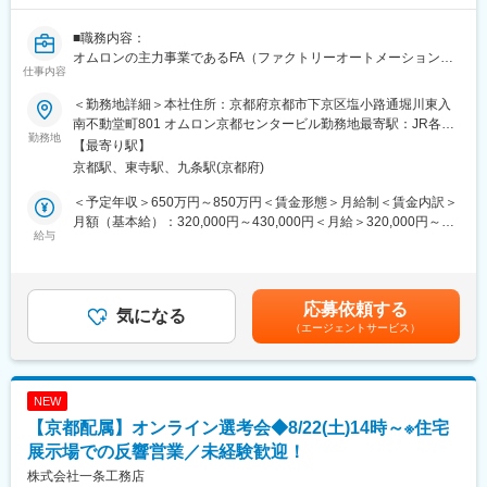
■職務内容：
オムロンの主力事業であるFA（ファクトリーオートメーション）
仕事内容
事業を展開するインダストリアルオートメーションビジネスカン
パニー（以下、IAB)において、日本市場におけるロボット商品の
＜勤務地詳細＞本社住所：京都府京都市下京区塩小路通堀川東入
プロダクトマーケティング担当として、市場・顧客理解、用途開
南不動堂町801 オムロン京都センタービル勤務地最寄駅：JR各線
拓、販売戦略、商品・サービス改善に関わる業務を担っていただ
勤務地
／京都駅受動喫煙対策：屋内全面禁煙変更の範囲：会社の定める
【最寄り駅】
きます。
事業所
京都駅、東寺駅、九条駅(京都府)
入社後は、重点テーマの一つとして、AMR と Cobot を活用した
販売アプリケーションを担当いただく予定です。市場や顧客現場
＜予定年収＞650万円～850万円＜賃金形態＞月給制＜賃金内訳＞
の声をもとに、事業として成立する用途、適用条件、販売アプリ
月額（基本給）：320,000円～430,000円＜月給＞320,000円～
ケーション、売り方を具体化し、営業、サービス、開発、パート
給与
430,000円＜昇給有無＞有＜残業手当＞有＜給与補足＞※給与詳細
ナーが連携して展開できる状態を目指します。品質保証、サポー
は経験・能力・前職給与などを踏まえて決定賃金はあくまでも目
ト範囲、パートナーとの役割分担についても関係者と整理し、日
安の金額であり、選考を通じて上下する可能性があります。月給
本市場での展開がよりスムーズに進む状態を作っていただきま
(月額)は固定手当を含めた表記です。
応募依頼する
す。
気になる
（エージェントサービス）
■期待する役割：
営業が、ロボット商品を提案すべき用途や条件を判断しやすくな
り、顧客に対して一貫した提案ができる状態を期待しています。
NEW
また、営業、サービス、開発、パートナーが共通認識を持って案
【京都配属】オンライン選考会◆8/22(土)14時～※住宅
件を進められるようになり、個別対応や手戻りが減ることで、日
本市場での展開がより効率的かつ再現性のある形で進む状態を目
展示場での反響営業／未経験歓迎！
指します。
株式会社一条工務店