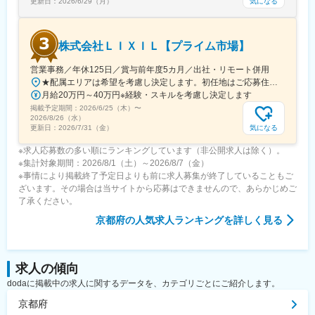
気になる
更新日：
2026/6/29（月）
株式会社ＬＩＸＩＬ【プライム市場】
営業事務／年休125日／賞与前年度5カ月／出社・リモート併用
★配属エリアは希望を考慮し決定します。初任地はご応募住所での配属となります。入社後、転勤が伴う異動に関しては、必ず勤務地のご希望も確認した上で決定します。【配属オフィス一覧】■東京都品川区西品川1丁目1-1 大崎ガーデンタワー■愛知県名古屋市中村区名駅南4丁目11-40■京都府京都市伏見区竹田田中宮町103 ■大阪府大阪市中央区本町2丁目6-8 センバ・セントラルビル9F■大阪府箕面市萱野4丁目5-45■広島県広島市安佐南区西原6丁目11-8■福岡県福岡市博多区半道橋2-15-10 SOLAビル★出社とリモートワークを併用しながらの勤務となります。 業務に慣れるまでは、原則出社となります。 慣れてきたら少しずつリモートの日を増やし、最終的には週1～3日ほどの出社となる予定です（目安：～入社6カ月）。※受動喫煙対策：あり
月給20万円～40万円※経験・スキルを考慮し決定します
掲載予定期間：
2026/6/25（木）
〜
2026/8/26（水）
気になる
更新日：
2026/7/31（金）
※求人応募数の多い順にランキングしています（非公開求人は除く）。
※集計対象期間：2026/8/1（土）～2026/8/7（金）
※事情により掲載終了予定日よりも前に求人募集が終了していることもご
ざいます。その場合は当サイトから応募はできませんので、あらかじめご
了承ください。
京都府
の人気求人ランキングを詳しく見る
求人の傾向
dodaに掲載中の求人に関するデータを、カテゴリごとにご紹介します。
京都府