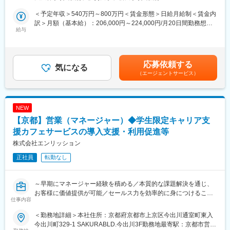
す。
・人とのコミュニケーションが好きな方
既存顧客への定期的なご訪問がメインですが、新規開拓も積極的
・過去の経験に囚われず素直に吸収し、熱心に業務に取組める方
＜予定年収＞540万円～800万円＜賃金形態＞日給月給制＜賃金内
に行っています。
訳＞月額（基本給）：206,000円～224,000円/月20日間勤務想定
【主な業務】
給与
■大切にしていること
その他固定手当/月：52,000円～187,000円＜想定月額＞258,000
生協、通信販売会社、百貨店(通販部門)等の無店舗販売事業者に対
販売促進を通じてさまざまな企画立案と実行、効果分析を行いま
円～411,000円＜昇給有無＞有＜残業手当＞有＜給与補足＞・賞
し、自社商品を通販カタログ等への掲載を提案営業しています。
すが、重要なことは「実際に働く現場の声を的確に拾い上げるこ
与：年2回支給（夏3ヶ月、冬3カ月 合計6ヶ月分支給）・皆勤手
取扱い商品は衣料品が中心なので、春夏モノ、秋冬モノと季節性
と」です！利益を生み出す最前線の店舗での働く人やお客様の声
当：5000円・精勤手当：2000円■その他固定手当：・役職手
応募依頼する
があり、約半年先のカタログ掲載について通販カタログ・チラシ
気になる
をもとにチャレンジができているか？を大切にしています。
当:15,000円~100,000円※予定年収には、想定残業手当・精皆勤手
（エージェントサービス）
の制作スケジュールを把握しながらの商品提案を行います。自社
当・役職手当・家族手当等全ての手当てを含みます。賃金はあく
企画商品の提案だけではなく、季節ごと売れ筋商品を顧客と共に
変更の範囲：会社の定める業務
までも目安の金額であり、選考を通じて上下する可能性がありま
企画をしながら提案していくマーケティング営業もあります。顧
す。月給(月額)は固定手当を含めた表記です。
客からの要望をもとに製品開発を伴う提案では、製品開発の部署
NEW
と連携して商品を開発しながら、顧客との共同開発商品を形にし
【京都】営業（マネージャー）◆学生限定キャリア支
ていきます。
※最初の内は関西を中心に営業活動して頂き、徐々に関東・東海・
援カフェサービスの導入支援・利用促進等
九州等全国エリアへと活動エリアを広げて担当して頂きます。週3
株式会社エンリッション
日程度顧客訪問を行い、2日は内勤にて提案資料の作成や事務処理
正社員
転勤なし
を行います。紙やWEB媒体で、写真・画像と文章で商品を販売す
るケースが多いため、小売事業者と製品情報のやり取りを細かく
行いますので、デスクワークの割合も比較的多い業務内容となり
～早期にマネージャー経験を積める／本質的な課題解決を通じ、
ますので、簡単なPC作業は必須となります。出張頻度は月に2～3
お客様に価値提供が可能／セールス力を効率的に身につけること
回程度(1～2日滞在)。同部署の月平均残業時間は20時間程度で
仕事内容
ができる環境～
す。営業先は全国の生協さんが最も多いです。
■取り扱い商品：衣料品が中心で、靴下類、インナー、サポータ
＜勤務地詳細＞本社住所：京都府京都市上京区今出川通室町東入
■仕事内容
ー、帽子やマフラーなど雑貨類を展開しています。
今出川町329-1 SAKURABLD.今出川3F勤務地最寄駅：京都市営地