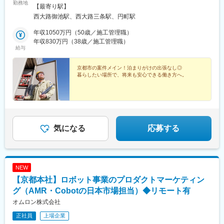
勤務地
社：京都府京都市中京区西ノ京東中合町81番地＜アクセス＞・地
【最寄り駅】
下鉄「西大路御池駅」より徒歩1分・阪急「西院駅」より徒歩10
西大路御池駅、西大路三条駅、円町駅
分・JR「円町駅」より徒歩10分＼ 生活にうれしい手当・制度も充
実！ ／★U・Iターンの方は引っ越し補助あり入社に伴い勤務地付
年収1050万円（50歳／施工管理職）
近に転居する場合は、転居費用（引っ越し費用、敷金礼金、仲介
年収830万円（38歳／施工管理職）
給与
手数料を含む）を10万円まで会社が負担！転職をきっかけに京都
で働きたい方も大歓迎です◎また、若手社員の方（目安20代）に
は家賃補助（月3万円、規定あり）も行っています。例：大卒の場
京都市の案件メイン！泊まりがけの出張なし◎
暮らしたい場所で、将来も安心できる働き方へ。
合、卒業年度より5年間支給！★直行直帰もOK！車両借上手当あ
り担当現場を持ってからは、マイカー通勤OKです（ガソリン代・
駐車場代別途支給／入社すぐの車通勤はNG）。業務に自家用車を
使用する場合は、車両借上手当を支給（月2万円～3万円／排気量
により決定）。必要に応じて社用車も貸与します。※受動喫煙対
策：執務スペース内全面禁煙、執務スペース外に喫煙所あり
気になる
応募する
NEW
【京都本社】ロボット事業のプロダクトマーケティン
グ（AMR・Cobotの日本市場担当）◆リモート有
オムロン株式会社
正社員
上場企業