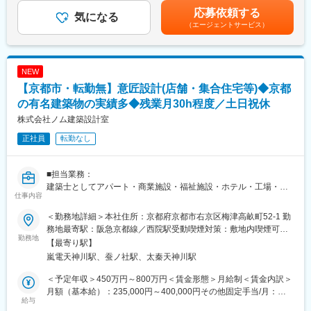
口となります
歯科用レーザー治療器の開発における回路設計・評価業務をご対
応募依頼する
◆さらにお引き渡し後も末永いお付き合いを重ね、お客様満足を
気になる
応いただきます。
どこまでも追求。そうした中で築かれたお客様との信頼関係が、
（エージェントサービス）
＜業務概要＞
また新たな出会いへと繋がっていきます
・マイコン周辺回路、センサ信号処理回路、電源回路などの設計
・性能・機能評価
変更の範囲：会社内での全ての業務
NEW
・問題解析
＜業務詳細＞
【京都市・転勤無】意匠設計(店舗・集合住宅等)◆京都
マイコン周辺回路、センサ信号処理回路、電源回路などの設計
の有名建築物の実績多◆残業月30h程度／土日祝休
と、それに伴う性能・機能評価およびEMC試験の実施および評価
株式会社ノム建築設計室
結果の精査・問題解析にもご対応いただきます。また、生産中止
部品の代替品評価にもご対応いただきます。
正社員
転勤なし
【魅力ポイント】
医療規格・薬機法など各種規格対応の経験を積むことにより、業
■担当業務：
務対応領域の拡大が期待できます。また、将来的にはチームリー
建築士としてアパート・商業施設・福祉施設・ホテル・工場・お
仕事内容
ダーとしてマネジメントの経験を積める可能性があります。
寺や町家など京都ならではの多様な案件の企画・設計業務から監
理まで、幅広く携わっていただきます。
＜勤務地詳細＞本社住所：京都府京都市右京区梅津高畝町52-1 勤
■チーム構成：
務地最寄駅：阪急京都線／西院駅受動喫煙対策：敷地内喫煙可能
MTエンジニア10名（EL5名、ME3名、IT1名、MS1名）
■設計実績
勤務地
場所あり変更の範囲：会社の定める事業所
【最寄り駅】
任天堂の旧本社を改修し、安藤忠雄氏と共同設計した「京都の丸
嵐電天神川駅、蚕ノ社駅、太秦天神川駅
■ツール／開発環境：
福樓（まるふくろう)」や、ブライダル業界の大手と共同し、島津
AutoCAD、オシロスコープ、データロガー等の一般的な計測器、
製作所の旧本社の近代建築の意匠をそのままに改修・耐震補強を
＜予定年収＞450万円～800万円＜賃金形態＞月給制＜賃金内訳＞
ＥＭＣ試験機
施し、結婚式場へ生まれ変わらせる等、京都に根付く設計事務所
月額（基本給）：235,000円～400,000円その他固定手当/月：
として多くの実績があります。
給与
10,000円～20,000円固定残業手当/月：20,000円～45,000円（固
■勤務地補足：