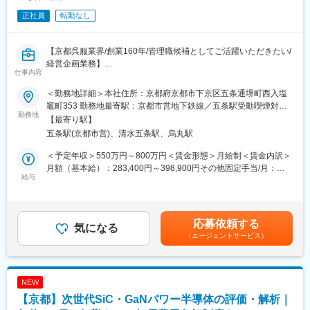
有 通算契約期間上限：有 1年6ヶ月】
正社員
転勤なし
【当日の予定】
同社の魅力、仕事のやりがい等をセミナーではなるべく多くの方
【京都呉服業界/創業160年/管理職候補としてご活躍いただきたい/
に直接お伝えしたいと考えております。質疑応答もお受けいたし
経営企画業務】
仕事内容
ます。少しでも興味を持って頂いた方には是非参加頂きたいと思
古い歴史がありながら様々なことにチャレンジしている当社。
っております。
新設予定の経営企画部門にて社長を補佐していただきながら、当
＜勤務地詳細＞本社住所：京都府京都市下京区五条通堺町西入塩
社を新しいステージへと上昇させてくれる
竈町353 勤務地最寄駅：京都市営地下鉄線／五条駅受動喫煙対
■一条工務店とは：業界トップの安定性
新しい「力」を求めています。
勤務地
策：屋内全面禁煙変更の範囲：会社の定める事業所
【最寄り駅】
全国展開の大手ハウスメーカー販売棟数ランキングにおいて、
〇事業成長、事業戦略、Web営業戦略を目的とした経営企画ポジ
五条駅(京都市営)、清水五条駅、烏丸駅
2017年度～5年連続で業界1位。
ション
◎断熱性や省エネ・防災性能など、あらゆる性能が業界トップク
（上場準備室やデータアナリスト的な経営企画ではございませ
＜予定年収＞550万円～800万円＜賃金形態＞月給制＜賃金内訳＞
ラス。商材そのものに強みがあり、営業として心からお客様にオ
ん）
月額（基本給）：283,400円～398,900円その他固定手当/月：
ススメできる商品を揃えています。
給与
9,000円～50,000円固定残業手当/月：64,600円～176,100円（固
◎業界最多の展示場数によって実際に足を運んでもらいやすく、
・中長期経営計画策定
定残業時間30時間0分/月）超過した時間外労働の残業手当は追加
多くのお客様と出会える環境です。
・年次計画策定
支給＜月給＞357,000円～625,000円（一律手当を含む）＜昇給有
・人員計画
無＞有＜残業手当＞有＜給与補足＞・昇給：年1回（評価制度によ
応募依頼する
■実際の仕事内容：
・ブランディング・ビジョン策定
気になる
る）・賞与：年2回・諸手当：資格手当賃金はあくまでも目安の金
・住宅展示場でモデルハウスのご案内～受注まで
（エージェントサービス）
・経営者サポート
額であり、選考を通じて上下する可能性があります。月給(月額)は
※間取りの設計／住宅施工の管理／アフターメンテナンスについて
・経営分析／戦略企画立案
固定手当を含めた表記です。
は社内の別部署が担うため営業活動に集中できる環境です。
・業務最適化／再構築
・M＆A対応
NEW
■インセンティブの詳細：
【京都】次世代SiC・GaNパワー半導体の評価・解析｜
販売した棟数によって評価、インセンティブ額を決定していま
■特徴：