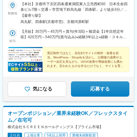
【本社】京都市下京区四条通東洞院東入立売西町60 日本生命四
条ビル7階＜交通＞市営地下鉄烏丸線「四条駅」より徒歩3分／阪
勤務地
急京都本線「烏丸駅」より徒歩2分※地下道直結18番出口をご利用
【最寄り駅】
ください。※地上に出る必要も無いので雨も安心。※転勤はありま
烏丸駅、四条駅(京都市営)、京都河原町駅
せん※テレワークは部署ごとにローテーション
【月給】30万円～45万円＋賞与(年3回)＋報奨金【1年目想定年
収】420万円～540万円(賞与込み)※経験3年以上※経験・スキルを
給与
考慮のうえ決定します※経験3年未満の場合月給26万円～／年収
360万円～を想定■別途諸手当・資格手当：（ソムリエ1万2000
円、ワインエキスパート1万円、ウィスキーエキスパート5000円
受託制作ではなく、自社ECサイトの制作・改善を担
当。WordPress・Shopifyを活かし、公開後の成果やユ
ほか）・住宅手当：1万円～1万5000円・役職手当：1万円～11万
ーザー反応を見ながら、UI/UX改善や導線改善にも携わ
円・家族手当：5000円～3万円■モデル年収700万円／部長（月給
れます。言われたものを作るだけでなく、サイトを育て
40万円＋賞与＋報奨金）480万円／課長（月給30万円＋賞与＋報
る仕事です。
奨金）400万円／主任（月給25万円＋賞与＋報奨金）
気になる
応募する
オープンポジション／業界未経験OK／フレックスタイ
ム／在宅可
株式会社ＳＣＲＥＥＮホールディングス【プライム市場】
正社員
上場企業
5名以上採用
業種未経験歓迎