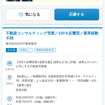
気になる
応募する
不動産コンサルティング営業／100％反響型／業界経験
不問
株式会社向日不動産販売
正社員
転勤なし
業種未経験歓迎
【100％反響営業×成果主義】成果を正当に評価。成果もやりがい
も手にする不動産営業職
仕事内容
【転勤なし／車通勤OK】京都府長岡京市馬場2-6-9＜アクセス＞
JR「長岡京駅」より徒歩10分＜車通勤OK！＞・JR高槻駅～約30
勤務地
分・JR京都駅～約30分・京阪枚方市駅～約40分※車での所要時間
【最寄り駅】
※社用車を通勤に利用OK受動喫煙防止対策：屋内喫煙可能場所あ
長岡京駅
り
年収1000万円（26歳／経験5年）
年収750万円（28歳／経験3年）
給与