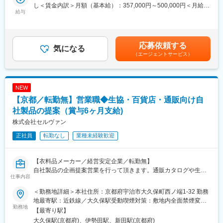
れば近畿圏以外でも就業可能で柔軟な働き方ができます。
【詳細】
し＜賃金内訳＞月額（基本給）：357,000円～500,000円＜月給＞
・POSデータを用いた売上分析および需要、売上予測
給与
357,000円～500,000円＜昇給有無＞有＜残業手当＞有＜給与補足
■想定されるキャリアパス
・外食市場・競合他社の動向調査およびトレンド予測
＞◆昇給：年1回（6月）◆賞与：年2回（7.12月）【各種手当】
経験を積み、IT監査やDXコンサル分野のスペシャリストを目指せ
上記データ分析に基づいた新商品の開発、販促企画の立案
食事手当/技能手当/役職手当/家族手当 等※管理職は残業手当なし
ます。業績次第で年収800万円以上も実現可能。
賃金はあくまでも目安の金額であり、選考を通じて上下する可能
応募依頼する
■組織構成：
気になる
性があります。月給(月額)は固定手当を含めた表記です。
■企業の特徴/魅力
（エージェントサービス）
営業企画部：20名（部長、課長、課長代理、係長、担当15名）
自由度の高い働き方と少数精鋭の専門家集団として、全国規模の
社会貢献を実感できます。
■ミッション・部署が掲げる王将の未来！
「餃子の王将」を日本一選ばれる餃子へ！そして「餃子の王将」
NEW
変更の範囲：会社の定める業務
を世界で知ってもらい、選んでいただくことがこの仕事のミッシ
【京都／転勤無】営業職◆生協・百貨店・通販向け自
ョンです！コロナ禍でも中食業界へ参入をし宅配、お持ち帰りの
イメージをお客様に持っていただき売り上げをキープ。コロナ禍
社製品の提案（賞与6ヶ月支給)
が明け23年度では1000憶円を突破しております。その背景には時
株式会社セルヴァン
代の流れに合わせて様々な販促施策を打ち続けた部署の力があり
正社員
転勤なし
業種未経験歓迎
ます。常に時流に敏感にお客様目線で新しい施策を提案いただけ
る方お待ちしております！
【衣料品メーカー／経営安定企業／転勤無】
■やりがい
自社製品の企画提案営業を行って頂きます。通販カタログや生協
〇全国732店（直営店542店（うち海外2店）FC190店）規模での
仕事内容
チラシ等の無店舗販売事業者に自社製品を掲載してもら対法人営
販売促進キャンペーン、新商品、新業態店の開発などに携わるこ
業活動となります。
とができます！！
＜勤務地詳細＞本社住所：京都府宇治市大久保町西ノ端1-32 勤務
主要顧客は全国の生活協同組合・通販事業者などが中心。取引先
地最寄駅：近鉄線／大久保駅受動喫煙対策：敷地内全面禁煙変更
は全国にある為、出張での営業活動も多くあります。
勤務地
■求める人物像
の範囲：会社の定める事業所
【最寄り駅】
通販市場でのシェアは高く、長い取引関係がある顧客が多いで
・データや数値管理業務に関心がある方
大久保駅(京都府)、伊勢田駅、新田駅(京都府)