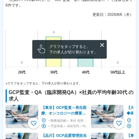
6件です。
更新日：
2026/8/6（木）
グラフをタップすると、
下の求人が切り替わります。
※グラフをタップすると、下の求人が切り替わります。
GCP監査・QA（臨床開発QA）
×社員の平均年齢
30代
の
求人
【東京】GCP監査～再生医
【大阪
療、オンコロジーの豊富な
◆画像
受託実績／年間休日128日
に寄与
＜勤務地詳細＞ 本社 住所：東京都台東区上野1-1-10 オリックス上野1丁目ビル5F 勤務地...
～
◆フレ
＜予定年収＞ 450万円～700万円 ＜賃金形態＞ 月給制 ＜賃金内訳＞ 月額（基本給）：...
【品川】GCP品質管理担当
【東京