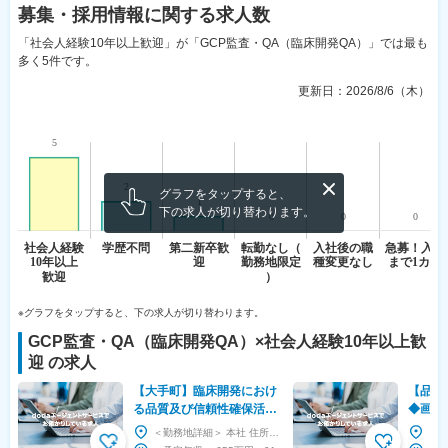
募集・採用情報
に関する求人数
「社会人経験10年以上歓迎」が「GCP監査・QA（臨床開発QA）」では最も
多く5件です。
更新日：
2026/8/6（木）
グラフをタップすると、
下の求人が切り替わります。
※グラフをタップすると、下の求人が切り替わります。
GCP監査・QA（臨床開発QA）
×
社会人経験10年以上歓
迎
の求人
【大手町】臨床開発におけ
【品川
る品質及び信頼性確保活動
◆画像
◆東証プライム上場・キリ
に寄与
＜勤務地詳細＞ 本社 住所：東京都千代田区大手町1-9-2 大手町フィナンシャルシティグランキ...
ングループ／福利厚生充実
◆フレ