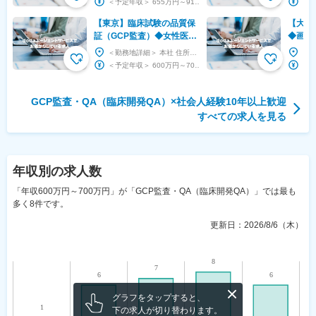
＜予定年収＞ 655万円～916万円 ＜賃金形態＞ 月給制 ＜賃金内訳＞ 月額（基本給）：...
◎
【東京】臨床試験の品質保
【大阪
証（GCP監査）◆女性医療
◆画像
のパイオニア／バイオシミ
に寄与
＜勤務地詳細＞ 本社 住所：東京都千代田区三番町5-7 泉館文人通り6F 勤務地最寄駅：半蔵門...
ラー展開
◆フレ
＜予定年収＞ 600万円～700万円 ＜賃金形態＞ 月給制 補足事項なし ＜賃金内訳＞ 月...
GCP監査・QA（臨床開発QA）
×
社会人経験10年以上歓迎
すべての求人を見る
年収
別の求人数
「年収600万円～700万円」が「GCP監査・QA（臨床開発QA）」では最も
多く8件です。
更新日：
2026/8/6（木）
グラフをタップすると、
下の求人が切り替わります。