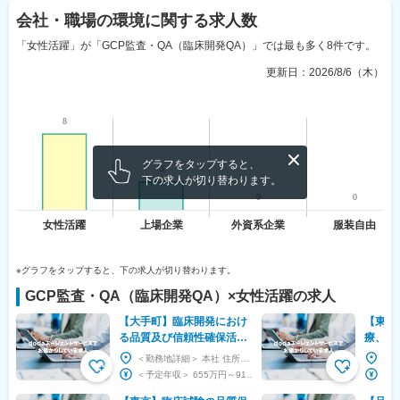
会社・職場の環境
に関する求人数
「女性活躍」が「GCP監査・QA（臨床開発QA）」では最も多く8件です。
更新日：
2026/8/6（木）
グラフをタップすると、
下の求人が切り替わります。
※グラフをタップすると、下の求人が切り替わります。
GCP監査・QA（臨床開発QA）
×
女性活躍
の求人
【大手町】臨床開発におけ
【東京
る品質及び信頼性確保活動
療、オ
◆東証プライム上場・キリ
受託実
＜勤務地詳細＞ 本社 住所：東京都千代田区大手町1-9-2 大手町フィナンシャルシティグランキ...
ングループ／福利厚生充実
～
＜予定年収＞ 655万円～916万円 ＜賃金形態＞ 月給制 ＜賃金内訳＞ 月額（基本給）：...
◎