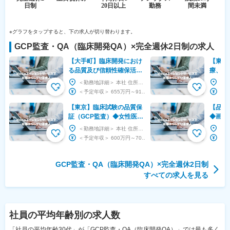
※グラフをタップすると、下の求人が切り替わります。
GCP監査・QA（臨床開発QA）
×
完全週休2日制
の求人
【大手町】臨床開発におけ
【東京
る品質及び信頼性確保活動
療、オ
◆東証プライム上場・キリ
受託実
＜勤務地詳細＞ 本社 住所：東京都千代田区大手町1-9-2 大手町フィナンシャルシティグランキ...
ングループ／福利厚生充実
～
＜予定年収＞ 655万円～916万円 ＜賃金形態＞ 月給制 ＜賃金内訳＞ 月額（基本給）：...
◎
【東京】臨床試験の品質保
【品川
証（GCP監査）◆女性医療
◆画像
のパイオニア／バイオシミ
に寄与
＜勤務地詳細＞ 本社 住所：東京都千代田区三番町5-7 泉館文人通り6F 勤務地最寄駅：半蔵門...
ラー展開
◆フレ
＜予定年収＞ 600万円～700万円 ＜賃金形態＞ 月給制 補足事項なし ＜賃金内訳＞ 月...
GCP監査・QA（臨床開発QA）
×
完全週休2日制
すべての求人を見る
社員の平均年齢
別の求人数
「社員の平均年齢30代」が「GCP監査・QA（臨床開発QA）」では最も多く