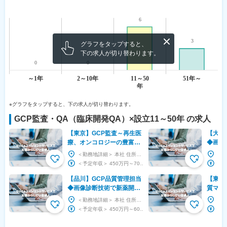
グラフをタップすると、
下の求人が切り替わります。
※グラフをタップすると、下の求人が切り替わります。
GCP監査・QA（臨床開発QA）
×設立
11～50年
の求人
【東京】GCP監査～再生医
【大阪
療、オンコロジーの豊富な
◆画像
受託実績／年間休日128日
に寄与
＜勤務地詳細＞ 本社 住所：東京都台東区上野1-1-10 オリックス上野1丁目ビル5F 勤務地...
～
◆フレ
＜予定年収＞ 450万円～700万円 ＜賃金形態＞ 月給制 ＜賃金内訳＞ 月額（基本給）：...
【品川】GCP品質管理担当
【東京
◆画像診断技術で新薬開発
質マネ
に寄与するパイオニア企業
語力を
＜勤務地詳細＞ 本社 住所：東京都港区港南二丁目13番40号 品川TSビル5階 勤務地最寄駅...
◆フレックス
を総合
＜予定年収＞ 450万円～600万円 ＜賃金形態＞ 月給制 補足事項なし ＜賃金内訳＞ 月...