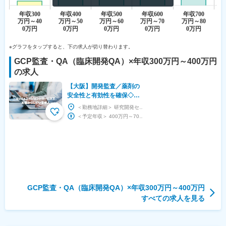
※グラフをタップすると、下の求人が切り替わります。
GCP監査・QA（臨床開発QA）
×
年収300万円～400万円
の求人
【大阪】開発監査／薬剤の
安全性と有効性を確保◇人
工透析液国内トップクラス
＜勤務地詳細＞ 研究開発センター 住所：大阪府大阪市城東区森ノ宮二丁目3番30号 勤務地最寄...
／東証プライム◇年休124
＜予定年収＞ 400万円～700万円 ＜賃金形態＞ 月給制 ＜賃金内訳＞ 月額（基本給）：...
日
GCP監査・QA（臨床開発QA）×年収300万円～400万円
すべての求人を見る