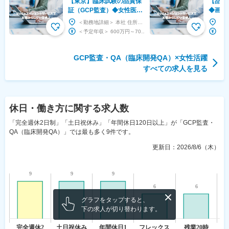
【東京】臨床試験の品質保
【品川
証（GCP監査）◆女性医療
◆画像
のパイオニア／バイオシミ
に寄与
＜勤務地詳細＞ 本社 住所：東京都千代田区三番町5-7 泉館文人通り6F 勤務地最寄駅：半蔵門...
ラー展開
◆フレ
＜予定年収＞ 600万円～700万円 ＜賃金形態＞ 月給制 補足事項なし ＜賃金内訳＞ 月...
GCP監査・QA（臨床開発QA）
×
女性活躍
すべての求人を見る
休日・働き方
に関する求人数
「完全週休2日制」「土日祝休み」「年間休日120日以上」が「GCP監査・
QA（臨床開発QA）」では最も多く9件です。
更新日：
2026/8/6（木）
グラフをタップすると、
下の求人が切り替わります。