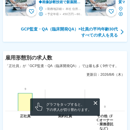
◆画像診断技術で新薬開発
質マネ
に寄与するパイオニア企業
語力を
＜勤務地詳細＞ 本社 住所：東京都港区港南二丁目13番40号 品川TSビル5階 勤務地最寄駅...
◆フレックス
を総合
＜予定年収＞ 450万円～600万円 ＜賃金形態＞ 月給制 補足事項なし ＜賃金内訳＞ 月...
GCP監査・QA（臨床開発QA）
×社員の平均年齢
30代
すべての求人を見る
雇用形態
別の求人数
「正社員」が「GCP監査・QA（臨床開発QA）」では最も多く9件です。
更新日：
2026/8/6（木）
グラフをタップすると、
下の求人が切り替わります。