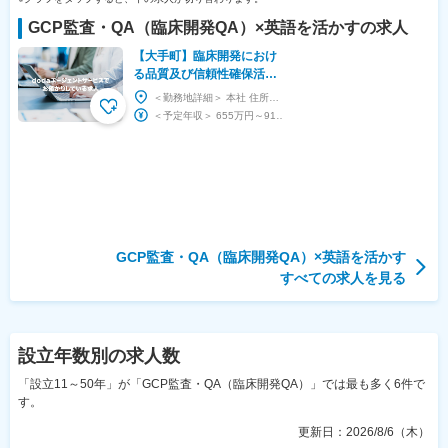
GCP監査・QA（臨床開発QA）
×
英語を活かす
の求人
【大手町】臨床開発におけ
る品質及び信頼性確保活動
◆東証プライム上場・キリ
＜勤務地詳細＞ 本社 住所：東京都千代田区大手町1-9-2 大手町フィナンシャルシティグランキ...
ングループ／福利厚生充実
＜予定年収＞ 655万円～916万円 ＜賃金形態＞ 月給制 ＜賃金内訳＞ 月額（基本給）：...
◎
GCP監査・QA（臨床開発QA）
×
英語を活かす
すべての求人を見る
設立年数
別の求人数
「設立11～50年」が「GCP監査・QA（臨床開発QA）」では最も多く6件で
す。
更新日：
2026/8/6（木）