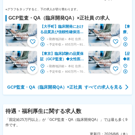
※グラフをタップすると、下の求人が切り替わります。
GCP監査・QA（臨床開発QA）
×
正社員
の求人
【大手町】臨床開発におけ
【東京
る品質及び信頼性確保活動
療、オ
◆東証プライム上場・キリ
受託実
＜勤務地詳細＞ 本社 住所：東京都千代田区大手町1-9-2 大手町フィナンシャルシティグランキ...
ングループ／福利厚生充実
～
＜予定年収＞ 655万円～916万円 ＜賃金形態＞ 月給制 ＜賃金内訳＞ 月額（基本給）：...
◎
【東京】臨床試験の品質保
【品川
証（GCP監査）◆女性医療
◆画像
のパイオニア／バイオシミ
に寄与
＜勤務地詳細＞ 本社 住所：東京都千代田区三番町5-7 泉館文人通り6F 勤務地最寄駅：半蔵門...
ラー展開
◆フレ
＜予定年収＞ 600万円～700万円 ＜賃金形態＞ 月給制 補足事項なし ＜賃金内訳＞ 月...
GCP監査・QA（臨床開発QA）
×
正社員
すべての求人を見る
待遇・福利厚生
に関する求人数
「固定給25万円以上」が「GCP監査・QA（臨床開発QA）」では最も多く9
件です。
更新日：
2026/8/6（木）