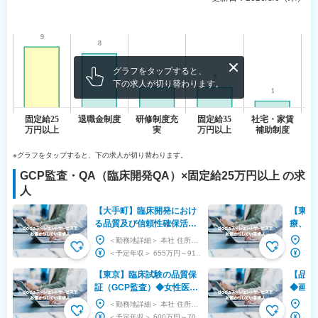
グラフをタップすると、
下の求人が切り替わります。
※グラフをタップすると、下の求人が切り替わります。
GCP監査・QA（臨床開発QA）
×
固定給25万円以上
の求
人
【大手町】臨床開発におけ
【東京
る品質及び信頼性確保活動
療、オ
◆東証プライム上場・キリ
受託実
＜勤務地詳細＞ 本社 住所：東京都千代田区大手町1-9-2 大手町フィナンシャルシティグランキ...
ングループ／福利厚生充実
～
＜予定年収＞ 655万円～916万円 ＜賃金形態＞ 月給制 ＜賃金内訳＞ 月額（基本給）：...
◎
【東京】臨床試験の品質保
【品川
証（GCP監査）◆女性医療
◆画像
のパイオニア／バイオシミ
に寄与
＜勤務地詳細＞ 本社 住所：東京都千代田区三番町5-7 泉館文人通り6F 勤務地最寄駅：半蔵門...
ラー展開
◆フレ
＜予定年収＞ 600万円～700万円 ＜賃金形態＞ 月給制 補足事項なし ＜賃金内訳＞ 月...