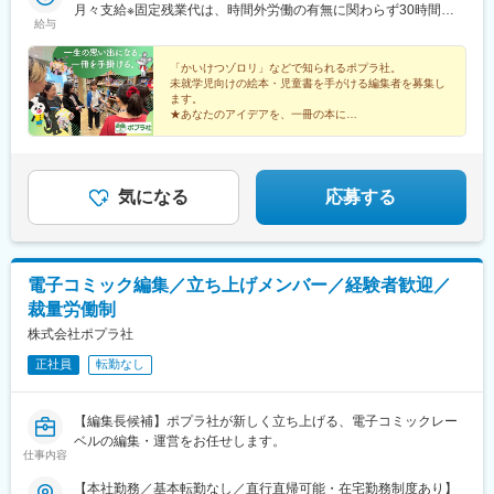
月々支給※固定残業代は、時間外労働の有無に関わらず30時間分
給与
を、月5万5000円～8万2000円支給（基本給と等級に基づいて算
出） 上記を超える法定時間外労働分は追加で支給
「かいけつゾロリ」などで知られるポプラ社。
未就学児向けの絵本・児童書を手がける編集者を募集し
ます。
★あなたのアイデアを、一冊の本に
★企画から刊行まで主体的に担当
★フレックス・在宅可／年休120日以上
★子育て世代が活躍する働きやすい環境
気になる
応募する
電子コミック編集／立ち上げメンバー／経験者歓迎／
裁量労働制
株式会社ポプラ社
正社員
転勤なし
【編集長候補】ポプラ社が新しく立ち上げる、電子コミックレー
ベルの編集・運営をお任せします。
仕事内容
【本社勤務／基本転勤なし／直行直帰可能・在宅勤務制度あり】