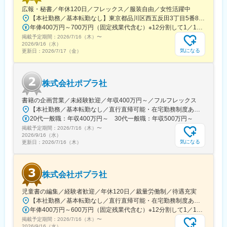
な作業を減らし、生産性高く働ける環境です。静岡を本拠地とし
広報・秘書／年休120日／フレックス／服装自由／女性活躍中
た安定した経営基盤のもと、腰を据えてキャリア形成が可能で
【本社勤務／基本転勤なし】東京都品川区西五反田3丁目5番8号 JR目黒MARCビル12階（都営浅草線・JR山手線「五反田駅」より徒歩10分）
す。
年俸400万円～700万円（固定残業代含む）※12分割して1／12を月々支給※固定残業代は、時間外労働の有無に関わらず15時間分を、月3万円～5万1000円支給（基本給と等級に基づいて算出） 上記を超える法定時間外労働分は追加で支給
掲載予定期間：
変更の範囲：会社の定める業務
2026/7/16（木）
〜
2026/9/16（水）
気になる
更新日：
2026/7/17（金）
株式会社ポプラ社
書籍の企画営業／未経験歓迎／年収400万円～／フルフレックス
【本社勤務／基本転勤なし／直行直帰可能・在宅勤務制度あり】東京都品川区西五反田3丁目5番8号 JR目黒MARCビル12階（都営浅草線・JR山手線「五反田駅」より徒歩10分）※宿泊を伴う出張が発生する場合があります
20代一般職：年収400万円～ 30代一般職：年収500万円～
掲載予定期間：
2026/7/16（木）
〜
2026/9/16（水）
気になる
更新日：
2026/7/16（木）
株式会社ポプラ社
児童書の編集／経験者歓迎／年休120日／裁量労働制／待遇充実
【本社勤務／基本転勤なし／直行直帰可能・在宅勤務制度あり】東京都品川区西五反田3丁目5番8号 JR目黒MARCビル12階（都営浅草線・JR山手線「五反田駅」より徒歩10分）
年俸400万円～600万円（固定残業代含む）※12分割して1／12を月々支給※固定残業代は、時間外労働の有無に関わらず30時間分を、月5万5000円～8万2000円支給（基本給と等級に基づいて算出） 上記を超える法定時間外労働分は追加で支給
掲載予定期間：
2026/7/16（木）
〜
2026/9/16（水）