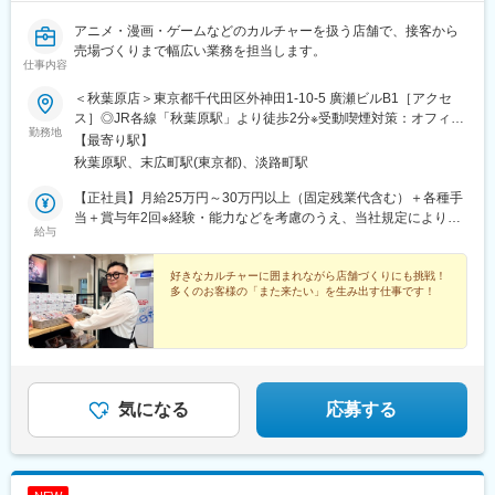
アニメ・漫画・ゲームなどのカルチャーを扱う店舗で、接客から
売場づくりまで幅広い業務を担当します。
仕事内容
＜秋葉原店＞東京都千代田区外神田1-10-5 廣瀬ビルB1［アクセ
ス］◎JR各線「秋葉原駅」より徒歩2分※受動喫煙対策：オフィス
勤務地
内禁煙
【最寄り駅】
秋葉原駅、末広町駅(東京都)、淡路町駅
【正社員】月給25万円～30万円以上（固定残業代含む）＋各種手
当＋賞与年2回※経験・能力などを考慮のうえ、当社規定により決
給与
定します。※固定残業代（月24時間分／3万7,500円～4万5,000
円）を含みます。超過分は別途支給します。★成果を正当に評価
する給与制度年功序列ではなく、役職や成果に応じて昇給・昇格
好きなカルチャーに囲まれながら店舗づくりにも挑戦！
多くのお客様の「また来たい」を生み出す仕事です！
を決定。半期ごとの評価制度を導入しており、実力や意欲次第で
早期のキャリアアップ・収入アップを目指せます！
気になる
応募する