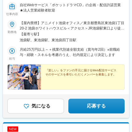
自社Webサービス「ポケットドラマCD」の企画・配信許諾営業
★法人営業経験者歓迎
仕事内容
【屋内禁煙】アニメイト池袋オフィス／東京都豊島区東池袋1丁目
20-2 池袋ホワイトハウスビル＜アクセス＞JR池袋駅東口より徒歩
勤務地
10分
【最寄り駅】
池袋駅、東池袋駅、東池袋四丁目駅
月給25万円以上～＋残業代別途全額支給（賞与年2回）※前職給
与・経験・スキルを考慮のうえ、社内規定により決定します
給与
『楽しい』をファンの手元に届けるWeb配信サービス
そのサービスを牽引いただくメンバーを募集します。
気になる
応募する
NEW