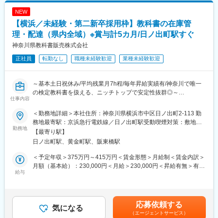
長クラス800万円／主任クラス650万円賃金はあくまでも目安の金
・請求書支払処理
額であり、選考を通じて上下する可能性があります。月給(月額)は
NEW
・経費精算、振込業務
固定手当を含めた表記です。
【横浜／未経験・第二新卒採用枠】教科書の在庫管
・入出金管理
・仕訳入力
理・配達（県内全域）※賞与計5カ月/日ノ出町駅すぐ
上記のほか、採用に関する事務対応をお任せする場合がありま
神奈川県教科書販売株式会社
す。
正社員
転勤なし
職種未経験歓迎
業種未経験歓迎
■組織構成：
総務部5名
～基本土日祝休み/平均残業月7h程/毎年昇給実績有/神奈川で唯一
部長・課長・主任・一般職2名で構成されており、30代～50代の
の検定教科書を扱える、ニッチトップで安定性抜群◎～
社員が活躍しています。中途入社社員が約8割を占めるため、入社
仕事内容
後も馴染みやすい環境です。
私たちは神奈川県内の小学校・中学校、高校、特別支援学校を中
中途で入社された方が、現在は各部署への説明等も含めた経費シ
＜勤務地詳細＞本社住所：神奈川県横浜市中区日ノ出町2-113 勤
心に教科書をはじめ、参考書や教材をお届けしています。
ステム導入の中心人物として活躍されるなど、業務の幅を広げ、
務地最寄駅：京浜急行電鉄線／日ノ出町駅受動喫煙対策：敷地内
「教科書販売という形で、未来を担う子供たちの教育を支える」
勤務地
着実にスキルアップが図れる環境です。
全面禁煙変更の範囲：会社の定める事業所
【最寄り駅】
ことに寄与できるお仕事です。
日ノ出町駅、黄金町駅、阪東橋駅
■ポジションの魅力：
■業務概要
・総務だけでなく採用や経理経験も積める
＜予定年収＞375万円～415万円＜賃金形態＞月給制＜賃金内訳＞
主に町の本屋さんへの配達・営業活動をお任せいたします。
・管理部門の幅広い知識を身につけ、市場価値を高められる
月額（基本給）：230,000円＜月給＞230,000円＜昇給有無＞有＜
給与
・事務経験を活かしながらバックオフィス職として成長できる
残業手当＞有＜給与補足＞■賞与：年2回(夏季、冬季 昨年度実
■業務詳細
績：計5か月分)■昇給：年1回(6月) ※毎年昇給実績があります賃金
・教科書や副読本の入庫
■当社について
はあくまでも目安の金額であり、選考を通じて上下する可能性が
・納品：書店などへの配達
1933年創立以降、無借金黒字経営を続けている同社では「知的生
あります。月給(月額)は固定手当を含めた表記です。
応募依頼する
・検品・在庫管理 等
気になる
きかた文庫」や「王様文庫」などの文庫本をはじめ、東大クイズ
（エージェントサービス）
王の初著書「頭を鍛える5つの習慣」など数々のベストセラーを刊