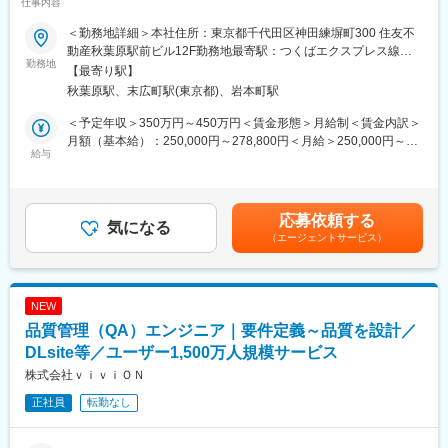
仕事内容
■業務内容：
■組織構成
＜勤務地詳細＞本社住所：東京都千代田区神田練塀町300 住友不
・自社IPを活用した企業タイアップやライセンス施策の営業、提
・英語学習書編集部は５名の組織です。
動産秋葉原駅前ビル12F勤務地最寄駅：つくばエクスプレス線／
案資料の作成
勤務地
・男性2名女性3名で、30～50代の方が在籍しています。
秋葉原駅受動喫煙対策：屋内全面禁煙変更の範囲：会社の定める
【最寄り駅】
・パートナー企業とのリレーション構築および折衝業務
事業所
秋葉原駅、末広町駅(東京都)、岩本町駅
・決定した施策の進行管理（社内制作部門や法務、外部パートナ
■就業環境
ーとの調整）
・週に1回チーム会議の際に出社いただきますが、基本的にリモー
＜予定年収＞350万円～450万円＜賃金形態＞月給制＜賃金内訳＞
・イベントやキャンペーンなどの現場運営・実施サポート
トワークです。ほぼ毎日出社する人もおり、個人の判断で働き方
月額（基本給）：250,000円～278,800円＜月給＞250,000円～
・実施施策の効果測定、レポート作成
給与
をコントロールすることができます。
278,800円＜昇給有無＞有＜残業手当＞有＜給与補足＞※上記の年
・有給休暇や産休育休なども取得しやすく、産休育休に関しては
収額は、当社における平均的な残業時間である20時間／月の残業
■所属部署と職種：
復帰率100％の実績もあります。
代12ヶ月分と、賞与2回分をそれぞれ1ヶ月分の給与が支給された
当社のライセンシング＆タイアップ部門のミッションは、「ユー
場合の合計金額となります。■賞与：年2回（6月・12月）※標準1
応募依頼する
ザーとクリエイターが、楽しみながら生きていける社会にする」
気になる
■当社について
ヶ月／回、在籍期間・評価に応じて変動します。■昇給：年1回
（エージェントサービス）
というパーパス達成のために、自社IP（VTuber、アニメ、ゲーム
・当社は2019年に英字新聞社、株式会社ジャパンタイムズの出版
（4月）賃金はあくまでも目安の金額であり、選考を通じて上下す
等）の可能性を最大化し、世界中のファンに届けることです。単
事業部門が独立し創業した会社です。独立以前から換算すると
る可能性があります。月給(月額)は固定手当を含めた表記です。
なるコンテンツ販売にとどまらず、企業との共創を通じてIPの新
1967年より半世紀以上にわたり、日本と世界との真の相互理解を
たな価値や収益モデルを創出することを目指しています。
促進すべく言語学習のためのコンテンツとツールを提供してきま
NEW
ビジネスプロデューサー（メンバークラス）は、自社IPを活用し
した。
品質管理（QA）エンジニア｜要件定義～品質を設計／
たライセンスビジネスや企業タイアップにおいて、フロントに立
・長い年月をかけて確立してきたブランド力や努力の積み重ねで
って案件を推進するポジションです。まずは先輩プロデューサー
DLsite等／ユーザー1,500万人規模サービス
培ってきた信頼のおかげで不況といわれる出版業界において当社
のサポートを受けながら、パートナー企業への提案、契約調整、
は順調に二桁成長を続けています。
株式会社ｖｉｖｉＯＮ
施策の進行管理を実務レベルで完遂していただきます。将来的に
正社員
転勤なし
は自ら0から1の企画を立案し、事業をスケールさせるプロデュー
サーへの成長が期待される、若手主体のエネルギッシュな役割で
す。