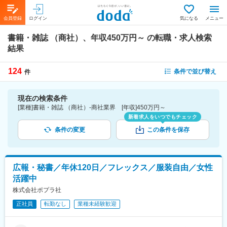
会員登録
ログイン
気になる
メニュー
書籍・雑誌 （商社）、年収450万円～
の転職・求人検索
結果
124
条件で並び替え
件
現在の検索条件
[業種]書籍・雑誌 （商社）-商社業界 [年収]450万円～
新着求人をいつでもチェック
条件の変更
この条件を保存
広報・秘書／年休120日／フレックス／服装自由／女性
活躍中
株式会社ポプラ社
正社員
転勤なし
業種未経験歓迎