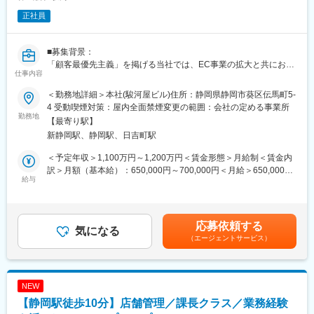
・品質ナレッジの横展開および品質文化の醸成
正社員
・新規サービスや新領域における品質保証体制の構築
■ポジションの魅力
■募集背景：
・1,500万人以上が利用する大規模サービスの品質戦略を担える
「顧客最優先主義」を掲げる当社では、EC事業の拡大と共にお問
・品質管理組織の進化フェーズにおいて組織づくりを主導できる
仕事内容
い合わせ件数・内容が高度化しており、カスタマーサポート機能
・品質文化を定着させる変革リーダーとして裁量を持って活躍で
の一層の強化が急務となっています。顧客対応品質の向上だけで
きる
＜勤務地詳細＞本社(駿河屋ビル)住所：静岡県静岡市葵区伝馬町5-
なく、問い合わせ削減に向けた業務改善・サービス改善をリード
・開発組織やプロダクトチームと近い距離で事業成長に貢献でき
4 受動喫煙対策：屋内全面禁煙変更の範囲：会社の定める事業所
いただける中核人材を採用し、組織体制の強化とサービスレベル
勤務地
る
【最寄り駅】
の向上を図るための募集です。
・AI活用や自動化など次世代QA組織づくりに挑戦できる
新静岡駅、静岡駅、日吉町駅
■概要：
■キャリアパス
＜予定年収＞1,100万円～1,200万円＜賃金形態＞月給制＜賃金内
ECサイトのCS部門を統括し、運営管理と業務改善を推進するマ
将来的には品質保証責任者として全社品質戦略をリードするキャ
訳＞月額（基本給）：650,000円～700,000円＜月給＞650,000円
ネジメントポジション
給与
リアや、複数組織を統括する組織マネジメントキャリアなど、志
～700,000円＜昇給有無＞有＜残業手当＞無＜給与補足＞昇給随
■担当業務：
向に応じたステップアップが可能です。
時賞与年2回賃金はあくまでも目安の金額であり、選考を通じて上
カスタマーサポート部門の運営・方針策定、日々の業務オペレー
下する可能性があります。月給(月額)は固定手当を含めた表記で
ション管理、KPI管理、顧客の声を活かした業務プロセス・サービ
変更の範囲：会社の定める業務
す。
応募依頼する
ス改善、ヘルプページ・各種メール文面等の情報設計・改善、他
気になる
（エージェントサービス）
部署（システム・企画等）との連携によるシステム改修推進、新
規サービス立ち上げにおける企画立案・運営設計、メンバーのマ
ネジメント、育成、チームビルディング
NEW
■業務内容詳細：
【静岡駅徒歩10分】店舗管理／課長クラス／業務経験
当社のカスタマーサポート部門の責任者として、問い合わせ対応