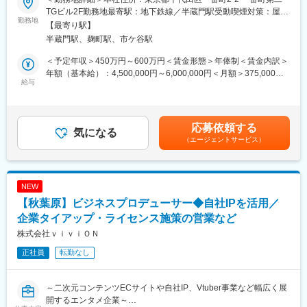
■当社について：
■業務概要
TGビル2F勤務地最寄駅：地下鉄線／半蔵門駅受動喫煙対策：屋内
・当社は2019年に英字新聞社、株式会社ジャパンタイムズの出版
当社は日本人を対象とした英語学習書籍・週刊英語学習紙、およ
勤務地
全面禁煙
【最寄り駅】
事業部門が独立し創業した会社です。独立以前から換算すると
び外国人のための日本語学習教材の出版を柱として事業を展開し
半蔵門駅、麹町駅、市ケ谷駅
1967年より半世紀以上にわたり、日本と世界との真の相互理解を
てきました。今回ご入社いただく方には、TOEICや英検対策、ニ
促進すべく言語学習のためのコンテンツとツールを提供してきま
ュース英語、英会話など英語学習書を中心とした書籍の企画・編
＜予定年収＞450万円～600万円＜賃金形態＞年俸制＜賃金内訳＞
した。
集業務をお任せします。自己啓発書、ビジネス書など英語学習書
年額（基本給）：4,500,000円～6,000,000円＜月額＞375,000円
・長い年月をかけて確立してきたブランド力や努力の積み重ねで
以外の本を企画すること可能です。
給与
～500,000円（12分割）＜昇給有無＞有＜残業手当＞有＜給与補
培ってきた信頼のおかげで不況といわれる出版業界において当社
足＞※当社規定による賃金はあくまでも目安の金額であり、選考を
は順調に二桁成長を続けています。
■業務詳細
通じて上下する可能性があります。月給(月額)は固定手当を含めた
・英語学習書の企画
表記です。
応募依頼する
・英語学習書以外の書籍の企画（自己啓発本など）
気になる
（エージェントサービス）
・編集作業（全体構成、原稿整理、校正等）
※1人1つ担当の書籍を持っていただき、企画から編集まで一貫し
てお任せします。（年に4，5冊担当いただく予定です。）
NEW
■ミッション
【秋葉原】ビジネスプロデューサー◆自社IPを活用／
・資格試験の対策本の売り上げ比重が多いため、そこを担保しつ
つも、その他特徴のある学習書や学習書以外などでも様々なアイ
企業タイアップ・ライセンス施策の営業など
デアを出していただき、ジャンルに偏りなく幅広い書籍を発行で
株式会社ｖｉｖｉＯＮ
きるようチームで協力しながら進めていただきます。
正社員
転勤なし
■入社後の流れ
研修は基本的に現場OJT研修となります。いきなり一人で任され
～二次元コンテンツECサイトや自社IP、Vtuber事業など幅広く展
ることはなく、サポート体制も整っていますのでご安心くださ
開するエンタメ企業～
い。（早ければ半年～2年でのひとり立ちを想定しております。）