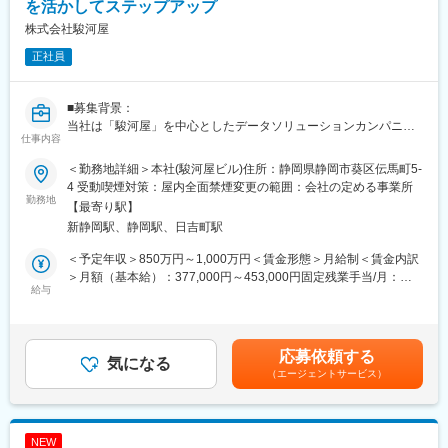
業務全体の運営管理を担っていただきます。問い合わせ対応品質
を活かしてステップアップ
の維持・向上はもちろん、顧客対応を通じて蓄積された課題やニ
株式会社駿河屋
ーズを分析し、ヘルプページ・注文完了メール等の情報設計を見
正社員
直すことで、問い合わせそのものを減らす仕組みづくりが重要な
ミッションです。
また、システム改修や新機能追加が必要な場合は、社内のシステ
■募集背景：
ム部門や関連部署と連携し、要件整理から改修の推進までをリー
当社は「駿河屋」を中心としたデータソリューションカンパニー
ドしていただきます。加えて、新規サービス立ち上げ時には、CS
仕事内容
として、静岡から新たな文化を発信する成長企業です。静岡エリ
観点からの運営フロー設計やFAQ整備などの企画立案・推進もお
アの発展と観光拠点化を見据えた大型店舗の出店・拡大に伴い、
任せします。20名以上のチームを取りまとめながら、目標達成に
＜勤務地詳細＞本社(駿河屋ビル)住所：静岡県静岡市葵区伝馬町5-
「顧客最優先主義」に基づく店舗運営をリードいただける店舗管
向けた計画立案と実行管理を行い、顧客満足度と業務効率の両立
4 受動喫煙対策：屋内全面禁煙変更の範囲：会社の定める事業所
理人材を増員募集します。100名規模以上の大型店舗マネジメン
勤務地
を実現していただくポジションです。
【最寄り駅】
ト経験を生かし、事業成長と地域活性を共に推進いただける方を
新静岡駅、静岡駅、日吉町駅
求めています。
■キャリアパス
：CS部門責任者として業務・システム・サービスを把握し、運営
＜予定年収＞850万円～1,000万円＜賃金形態＞月給制＜賃金内訳
■概要：
管理を安定化→問い合わせ削減や満足度向上に向けた改善施策を
＞月額（基本給）：377,000円～453,000円固定残業手当/月：
大型店舗の運営全般を担い、売上・人員・ブランディングを統合
給与
自ら企画・推進し、全社プロジェクトにも参画→CS領域の専門性
123,000円～147,000円（固定残業時間45時間0分/月）超過した時
管理するポジションです。
を深めつつ、EC運営全体の戦略立案や新規サービス企画など、事
間外労働の残業手当は追加支給＜月給＞500,000円～600,000円
業成長に直結する役割へと領域を拡大
（一律手当を含む）＜昇給有無＞有＜残業手当＞有＜給与補足＞
■担当業務：
昇給随時賞与年2回賃金はあくまでも目安の金額であり、選考を通
応募依頼する
顧客目線に基づく店舗運営全般の統括、売場レイアウト・商品構
気になる
変更の範囲：会社の定める業務
じて上下する可能性があります。月給(月額)は固定手当を含めた表
（エージェントサービス）
成・販促企画の立案・実行、売上・利益・在庫など数値の分析お
記です。
よびキャッシュフロー管理、店舗スタッフの評価・育成を含む人
事運営、「駿河屋」ブランド価値向上・観光地化に向けた施策立
案
NEW