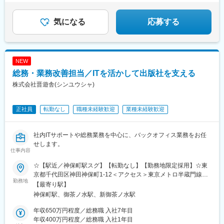
気になる
応募する
NEW
総務・業務改善担当／ITを活かして出版社を支える
株式会社晋遊舎(シンユウシャ)
正社員
転勤なし
職種未経験歓迎
業種未経験歓迎
社内ITサポートや総務業務を中心に、バックオフィス業務をお任
せします。
仕事内容
☆【駅近／神保町駅スグ】【転勤なし】【勤務地限定採用】☆東
京都千代田区神田神保町1-12＜アクセス＞東京メトロ半蔵門線・
勤務地
都営新宿線・都営三田線「神保町駅」A5出口より徒歩1分
【最寄り駅】
神保町駅、御茶ノ水駅、新御茶ノ水駅
年収650万円程度／総務職 入社7年目
年収400万円程度／総務職 入社1年目