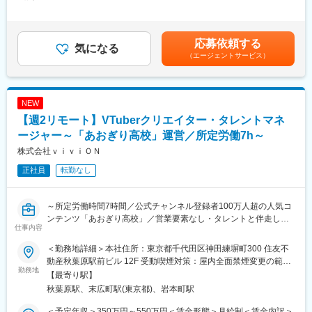
428,571円＜昇給有無＞有＜残業手当＞有＜給与補足＞※経験・ス
・生配信のディレクション
一般的には8時間働くことが当たり前という状況かもしれません
キル・能力を総合的に判断し、決定いたします。※上記年収は、平
└所属メンバー誕生日配信、周年記念配信、カラオケ配信etc.
が、私たちの会社、私たちの部署においては、しっかりと成果を
均的な残業時間である月20時間想定の残業代と、賞与2回分（そ
（2）YouTubeチャンネルの運用
だしていれば、労働時間については個別の事情を考慮して弾力的
れぞれ1ヶ月分）を含みます。■昇給：年1回（4月）■賞与：年2回
応募依頼する
・アナリティクス分析
気になる
に運用したいと考えています。今まで培ってこられた知識を活か
（6月・12月）※標準1ヶ月／回、在籍期間・評価に応じて変動賃
（エージェントサービス）
・企画戦略立案
してご提案いただける方と一緒に働きたいと考えています。
金はあくまでも目安の金額であり、選考を通じて上下する可能性
上記の業務に加えて、新規事業部として組織づくりや事業開発に
があります。月給(月額)は固定手当を含めた表記です。
も携われる環境がございます。
変更の範囲：会社の定める業務
NEW
■主な使用ソフトウェア：
【週2リモート】VTuberクリエイター・タレントマネ
Adobe Premire Pro
Adobe Photoshop
ージャー～「あおぎり高校」運営／所定労働7h～
OBS Studio 等
株式会社ｖｉｖｉＯＮ
正社員
転勤なし
■配属組織：
部門責任者1名、部門マネージャー1名のもと、35名のメンバーが
所属しています（計37名）。
～所定労働時間7時間／公式チャンネル登録者100万人超の人気コ
※兼任含む
ンテンツ「あおぎり高校」／営業要素なし・タレントと伴走し強
・プロデューサー：2名
仕事内容
みを生かしたコンテンツ～
・MDユニット：5名
VTuberプロダクションのタレントマネージャーとして、所属タレ
・タレントマネージャーユニット：9名
＜勤務地詳細＞本社住所：東京都千代田区神田練塀町300 住友不
ントのマネジメント業務全般をお任せいたします。
・イベント/音楽ユニット：4名
動産秋葉原駅前ビル 12F 受動喫煙対策：屋内全面禁煙変更の範
当ポジションは一般的な芸能マネージャーと異なり、営業要素は
勤務地
・BizDev.ユニット：3名
囲：会社の定める事業所（リモートワーク含む）
【最寄り駅】
なく、タレントのメンターとして強みを生かしたコンテンツ作成
・クリエイティブユニット：4名 ※本ポジションを新たに募集い
秋葉原駅、末広町駅(東京都)、岩本町駅
の支援をお任せします。
たします！
マネージャーの行動一つ一つがタレントの結果に直結する、責任
・テクニカルユニット：8名
＜予定年収＞350万円～550万円＜賃金形態＞月給制＜賃金内訳＞