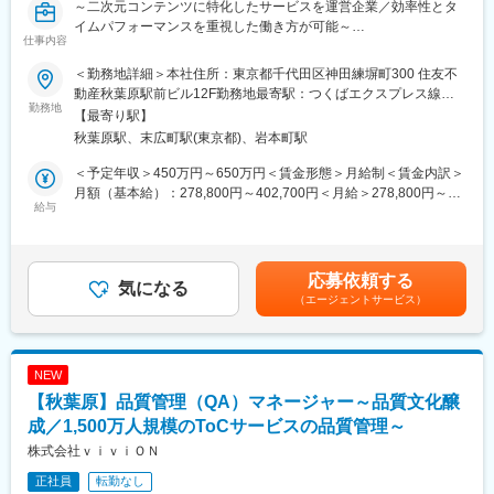
～二次元コンテンツに特化したサービスを運営企業／効率性とタ
イムパフォーマンスを重視した働き方が可能～
■ポジションの魅力：
仕事内容
◎IPビジネスの最前線
■仕事内容
VTuberやアニメなど、今まさに熱狂を生んでいるIPを商材とし
＜勤務地詳細＞本社住所：東京都千代田区神田練塀町300 住友不
国内最大級の二次元総合ダウンロードサイト「DLsite」をはじめ
て、ビジネスが形になる瞬間を間近で体感できます。
動産秋葉原駅前ビル12F勤務地最寄駅：つくばエクスプレス線／
とした当社プロダクトの品質保証業務を担当いただきます。
勤務地
秋葉原駅受動喫煙対策：屋内全面禁煙変更の範囲：会社の定める
【最寄り駅】
品質管理チームは単なるテスト実行部隊ではなく、「ユーザー体
◎若手が主役になれる環境
事業所（リモートワーク含む）
秋葉原駅、末広町駅(東京都)、岩本町駅
験を起点に品質を設計し、プロダクト価値を最大化すること」を
社歴に関わらず、実績と意欲があれば大きな案件に携わることが
ミッションとしています。
可能です。自分の提案が世の中に出る喜びをダイレクトに味わえ
＜予定年収＞450万円～650万円＜賃金形態＞月給制＜賃金内訳＞
企画・要件定義などの上流工程から参画し、開発・PdM・デザイ
ます。
月額（基本給）：278,800円～402,700円＜月給＞278,800円～
ナーと連携しながら品質を作り込むシフトレフトな品質保証を推
給与
402,700円＜昇給有無＞有＜残業手当＞有＜給与補足＞※経験・ス
進していただきます。
◎プロフェッショナルによる成長支援
キル・能力を総合的に判断し、決定※想定年収額は、当社における
経験豊富な先輩プロデューサーの元で、ライセンス契約の知識か
平均的な残業時間である20時間／月の残業代12ヶ月分と、賞与2
■業務詳細
ら事業設計の考え方まで、ハイレベルなビジネススキルを吸収で
回分をそれぞれ1ヶ月分の給与が支給された場合の合計金額です。
応募依頼する
・企画、要件定義、設計段階からの品質レビュー、リスク分析
気になる
きます。
■昇給年1回（4月）■賞与年2回（6月・12月）標準1ヶ月／回、在
（エージェントサービス）
・テスト戦略、テスト計画の策定
籍期間・評価に応じて変動賃金はあくまでも目安の金額であり、
・テストケース設計、実施、結果分析
◎圧倒的なスピード感
選考を通じて上下する可能性があります。月給(月額)は固定手当を
・ユーザー体験（UX）の観点を踏まえた品質改善提案
変化の激しいエンタメ業界において、スピード感を持ってPDCA
含めた表記です。
・不具合分析および再発防止施策の立案
を回す経験は、キャリアの強力な資産になります。
NEW
・開発チームと連携した品質プロセス改善
【秋葉原】品質管理（QA）マネージャー～品質文化醸
・Playwright等を活用したテスト自動化の推進
変更の範囲：会社の定める業務
・CI/CD環境を活用した品質向上施策の推進
成／1,500万人規模のToCサービスの品質管理～
・生成AIやAIエージェントなどを活用したQA業務の効率化検討
株式会社ｖｉｖｉＯＮ
・品質ナレッジの共有や品質文化の醸成
正社員
転勤なし
プロダクトチームごとに担当領域を持ちながら、サービスの特性