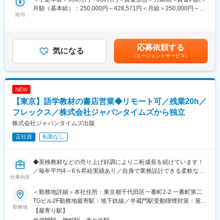
とやりがいのある業務になります。
・バックオフィスユニット：5名
月額（基本給）：250,000円～428,571円＜月給＞250,000円～
タレントのプロモーションは勿論、タレントの自己実現に向けて
給与
428,571円＜昇給有無＞有＜残業手当＞有＜給与補足＞※経験・ス
一緒に伴走いただける方のご応募をお待ちしております。
■働き方：
キル・能力を総合的に判断し、決定いたします。※上記年収は、平
現在コロナ対策などもあり、会社全体としてはご本人の希望を考
均的な残業時間である月20時間想定の残業代と、賞与2回分（そ
■業務詳細：
慮しながら、リモートワークと出社を混ぜて対応をしています。
れぞれ1ヶ月分）を含みます。■昇給：年1回（4月）■賞与：年2回
応募依頼する
・所属タレントのマネジメント（スケジュール／目標／モチベー
気になる
全社のうち半数がフルリモートワークとなっており、出社してい
（6月・12月）※標準1ヶ月／回、在籍期間・評価に応じて変動賃
（エージェントサービス）
ションの管理）
る社員についても「週3日以上の出社」としているため、週2日は
金はあくまでも目安の金額であり、選考を通じて上下する可能性
・タレント個人チャンネルに付随する業務
リモートワークの社員も多いです。
があります。月給(月額)は固定手当を含めた表記です。
・各種プロジェクトの進行管理／社内外の調整・交渉
また、1日7時間労働（11時出社～19時退社で、休憩1時間）で、
・権利周りの管理等、各種事務作業
給与にみなし時間外労働手当を含んでおりません。
NEW
上記の業務に加えて、新規事業部として組織づくりや事業開発に
※会社全体の固定労働時間は10時～18時です
【東京】語学教材の書店営業◆リモート可／残業20h／
も携われる環境がございます。
世の中的には8時間働くことが当たり前という状況かもしれません
フレックス／株式会社ジャパンタイムズから独立
が、私たちの会社、私たちの部署においては、しっかりと成果を
■配属組織：
だしていれば、労働時間については個別の事情を考慮して弾力的
株式会社ジャパンタイムズ出版
・タレントマネージャーユニット：9名
に運用したいと考えています。
正社員
転勤なし
■働き方：
変更の範囲：会社の定める業務
現在コロナ対策などもあり、会社全体としてはご本人の希望を考
◆英検教材などの売り上げ好調により二桁成長を続けています！
慮しながら、リモートワークと出社を混ぜて対応をしています。
／毎年平均4～6％昇給実績あり／自身で業務設計できる柔軟な就
全社のうち半数がフルリモートワークとなっており、出社してい
仕事内容
業環境／個人ノルマなし／リモート可／残業20h◆
る社員についても「週3日以上の出社」としているため、週2日は
リモートワークの社員も多いです。
＜勤務地詳細＞本社住所：東京都千代田区一番町2-2 一番町第二
■業務概要
また、1日7時間労働（11時出社～19時退社で、休憩1時間）で、
TGビル2F勤務地最寄駅：地下鉄線／半蔵門駅受動喫煙対策：屋内
当社は日本人を対象とした英語学習書籍・週刊英語学習紙、およ
勤務地
給与にみなし時間外労働手当を含んでおりません。
全面禁煙
【最寄り駅】
び外国人のための日本語学習教材の出版を柱として事業を展開し
※会社全体の固定労働時間は10時～18時となります