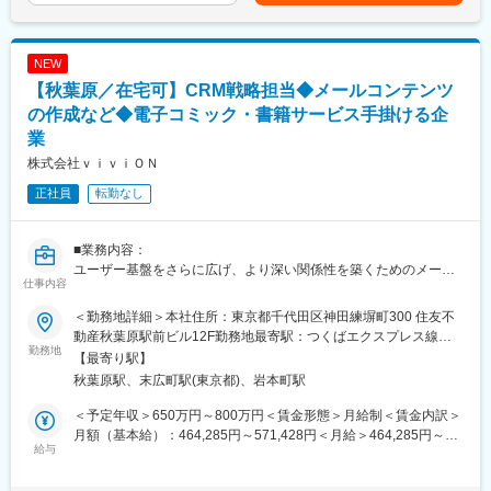
■業務の特徴
行し幅広い分野でヒットを生み出しています。
＜業務の流れ・詳細＞
また、現在はデジタルコンテンツや様々なルート拡販を進行中で
（1）出版社から届く本を入庫する
す。
NEW
中身と数が合っているか等をチェックしながら入庫作業を実施し
【秋葉原／在宅可】CRM戦略担当◆メールコンテンツ
ます
変更の範囲：会社の定める業務
（2）お客様先（町の本屋さん）へ配達する
の作成など◆電子コミック・書籍サービス手掛ける企
一部同社が直接各学校に配達している場合もありますが、基本的
業
には神奈川県内の町の本屋さんに卸し、本屋さんから各学校に届
株式会社ｖｉｖｉＯＮ
けていただきます。
（3）検品・在庫管理：返品等が発生した場合は、冊数等に間違い
正社員
転勤なし
がないかチェック
＜その他＞
■業務内容：
・配達した際はお客様と会話をしていただきます。新しい商材が
ユーザー基盤をさらに広げ、より深い関係性を築くためのメール
仕事内容
売れたり、販路が拡大する可能性があります。
マーケティングを中心としたCRM業務をお任せいたします。
・配達先についてはコースが分かれており(東海道エリア/川崎エリ
ユーザーにとって価値のある情報提供を目指し、キャンペーンや
＜勤務地詳細＞本社住所：東京都千代田区神田練塀町300 住友不
ア等)、メンバー全員で分担して実施します。
セール、オススメ作品の紹介をはじめとした多岐にわたる施策を
動産秋葉原駅前ビル12F勤務地最寄駅：つくばエクスプレス線／
・2tトラックを運転していただく可能性もございます。
通じて、ユーザーとの接点を強化していきます。
勤務地
秋葉原駅受動喫煙対策：屋内全面禁煙変更の範囲：会社の定める
【最寄り駅】
・顧客数：神奈川県内で約80～90社あり、1コース当たり15社ほ
これにより、より多くのユーザーが弊社サービスを利用し、ファ
事業所（リモートワーク含む）
秋葉原駅、末広町駅(東京都)、岩本町駅
ど回っていただきます。平均すると、9：00過ぎにオフィスを出
ンとして定着していくことを目指します。
発し、14：00くらいに戻ってくるイメージです。3日に1回のペー
ユーザーの反応を直接感じることができるポジションで、実際に
＜予定年収＞650万円～800万円＜賃金形態＞月給制＜賃金内訳＞
スで、全てのお客様先に配達しております。
どのような反応があったのかを数値で振り返りながら、次の施策
月額（基本給）：464,285円～571,428円＜月給＞464,285円～
に活かしていくことができます。
給与
571,428円＜昇給有無＞有＜残業手当＞有＜給与補足＞※経験・ス
■組織構成
キル・能力を総合的に判断し、決定いたします。※上記想定年収に
・配属先となる物流課は課長（40代）含め、5名が在籍しており
■具体的には：