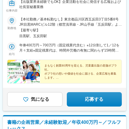
【出版業界未経験でもOK】企業活動を社会に発信する広報および
社長室秘書業務
仕事内容
【本社勤務／基本転勤なし】東京都品川区西五反田3丁目5番8号
JR目黒MARCビル12階（都営浅草線・JR山手線「五反田駅」より
勤務地
徒歩10分）
【最寄り駅】
目黒駅、五反田駅
年俸400万円～700万円（固定残業代含む）※12分割して1／12を
月々支給※固定残業代は、時間外労働の有無に関わらず15時間分
給与
を、月3万円～5万1000円支給（基本給と等級に基づいて算出）
上記を超える法定時間外労働分は追加で支給
まもなく創業80周年を迎える、児童書出版の老舗ポプラ
社。
ポプラ社の想いや価値を社会に届ける、企業広報を募集
します。
◎広報経験を活かせる
◎出版業界未経験歓迎
◎年休120日以上／ブランク復帰も歓迎
◎女性活躍中／産休育休取得率100％
気になる
応募する
書籍の企画営業／未経験歓迎／年収400万円～／フルフ
レックス