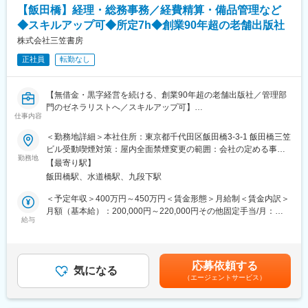
【飯田橋】経理・総務事務／経費精算・備品管理など
◆スキルアップ可◆所定7h◆創業90年超の老舗出版社
株式会社三笠書房
正社員
転勤なし
【無借金・黒字経営を続ける、創業90年超の老舗出版社／管理部
門のゼネラリストへ／スキルアップ可】
仕事内容
管理部門のメンバーとして、総務・経理業務を中心にバックオフ
＜勤務地詳細＞本社住所：東京都千代田区飯田橋3-3-1 飯田橋三笠
ィスを広く担当いただきます。社内のさまざまな部署と関わりな
ビル受動喫煙対策：屋内全面禁煙変更の範囲：会社の定める事業
がら、会社運営を支える重要なポジションです
勤務地
所
【最寄り駅】
飯田橋駅、水道橋駅、九段下駅
■業務詳細：
まずは担当者からの引継ぎを受けながら、管理部門全般の知識と
＜予定年収＞400万円～450万円＜賃金形態＞月給制＜賃金内訳＞
経験を身につけていただきます。
月額（基本給）：200,000円～220,000円その他固定手当/月：
給与
47,000円～60,000円固定残業手当/月：36,000円～40,000円（固
〇総務
定残業時間20時間0分/月）超過した時間外労働の残業手当は追加
・備品、消耗品の発注
支給＜月給＞283,000円～320,000円（一律手当を含む）＜昇給有
・オフィス環境整備
無＞有＜残業手当＞有＜給与補足＞※予定年収はあくまでも目安の
応募依頼する
・郵便物、宅配便対応
気になる
金額であり、選考を通じて上下する可能性があります。■賞与：年
（エージェントサービス）
・来客対応 ・代表電話対応
2回/計2か月分■昇給：社内ランク制度の上昇に伴い昇給。5,000～
・社内問い合わせ対応
20,000円／月■専門職手当：47,000円～60,000円■モデル年収：課
〇経理