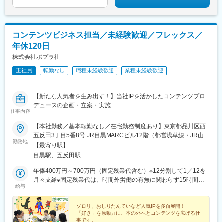
コンテンツビジネス担当／未経験歓迎／フレックス／
年休120日
株式会社ポプラ社
正社員
転勤なし
職種未経験歓迎
業種未経験歓迎
【新たな人気者を生み出す！】当社IPを活かしたコンテンツプロ
デュースの企画・立案・実施
仕事内容
【本社勤務／基本転勤なし／在宅勤務制度あり】東京都品川区西
五反田3丁目5番8号 JR目黒MARCビル12階（都営浅草線・JR山手
勤務地
線「五反田駅」より徒歩10分）
【最寄り駅】
目黒駅、五反田駅
年俸400万円～700万円（固定残業代含む）※12分割して1／12を
月々支給※固定残業代は、時間外労働の有無に関わらず15時間分
給与
を、月3万円～5万1000円支給（基本給と等級に基づいて算出）
上記を超える法定時間外労働分は追加で支給
ゾロリ、おしりたんていなど人気IPを多面展開！
「好き」を原動力に、本の外へとコンテンツを広げる仕
事です。