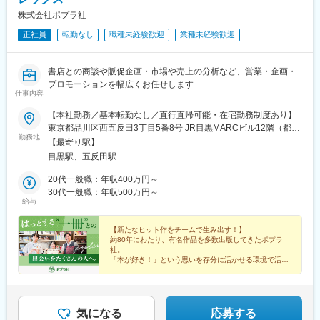
株式会社ポプラ社
正社員
転勤なし
職種未経験歓迎
業種未経験歓迎
書店との商談や販促企画・市場や売上の分析など、営業・企画・
プロモーションを幅広くお任せします
仕事内容
【本社勤務／基本転勤なし／直行直帰可能・在宅勤務制度あり】
東京都品川区西五反田3丁目5番8号 JR目黒MARCビル12階（都営
勤務地
浅草線・JR山手線「五反田駅」より徒歩10分）※宿泊を伴う出張
【最寄り駅】
が発生する場合があります
目黒駅、五反田駅
20代一般職：年収400万円～
30代一般職：年収500万円～
給与
【新たなヒット作をチームで生み出す！】
約80年にわたり、有名作品を多数出版してきたポプラ
社。
「本が好き！」という思いを存分に活かせる環境で活躍
しませんか？
◎月額30万円以上／賞与最大年4回
◎年休120日以上／土日祝休み
◎フルフレックス制
気になる
応募する