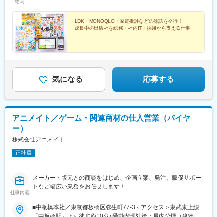
給与
LDK・MONOQLO・家電批評などの雑誌を発行！
成長中の出版社を総務・社内IT・採用から支える仕事
気になる
応募する
アニメイト／ゲーム・関連商材の仕入営業（バイヤ
ー）
株式会社アニメイト
正社員
メーカー・版元との商談をはじめ、企画立案、発注、販促サポー
トなど幅広い業務をお任せします！
仕事内容
■中板橋本社／東京都板橋区弥生町77-3＜アクセス＞東武東上線
「中板橋駅」より徒歩約10分※受動喫煙対策：屋内分煙（建物内