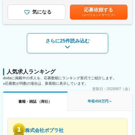
法務専門部署の立ち上げフェーズのため、業務の進め方やルール
下する可能性があります。月給(月額)は固定手当を含めた表記で
EC／店舗向け商品の在庫管理、物流計画の策定、複数物流拠点の
づくりにも意見を反映しやすい環境です。各部門と連携しながら
す。
応募依頼する
進捗・生産性管理、WMSの改善および運用設計、KPI設計・モニ
気になる
も、計画的に業務を進めるスタイルのため、繁忙期以外の残業は
（エージェントサービス）
タリング、作業プロセスの標準化・効率化、コストコントロー
比較的少なく、ワークライフバランスを保ちやすい就業環境で
ル、スタッフ評価制度の設計・運用、現場マネジメント
す。静岡本拠の企業として、腰を据えて長く働きたい方にも適し
た環境が整っています。
■業務内容詳細：
当社のECおよび店舗向け商品の在庫・物流管理を一括して担い、
変更の範囲：会社の定める業務
さらに25件読み込む
複数倉庫を横断した物流計画の策定から実行・改善までをリード
いただきます。数千万SKUに及ぶ多種多様な商材を扱うため、商
品特性に応じた在庫配置や作業フローの構築が重要です。数百名
規模のスタッフが稼働する現場において、WMSの改善、KPI設計
と運用を通じて作業の標準化・効率化を推進し、コストと品質の
最適化を図ります。また、人事評価制度の設計や運用を通じて現
人気求人ランキング
場メンバーのモチベーション向上と生産性向上に貢献いただきま
dodaに掲載中の求人を、応募数順にランキング形式でご紹介します。
す。
※応募数が同数の場合は、新着順に表示しています。
更新日：
2026/8/7（金）
■キャリアパス：
既存拠点の物流オペレーション理解・改善施策の実行→複数拠点
年収450万円～
書籍・雑誌 （商社）
を横断した物流計画立案・WMS改善の主担当として活躍→全社物
流戦略の中核人材として、新規拠点立ち上げや新施策の企画推進
を担うポジションを目指せます。
■働き方、就業環境：
株式会社ポプラ社
業務効率化やシステム活用を重視する文化が根付いており、無駄