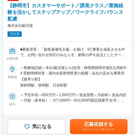
【静岡市】カスタマーサポート／課長クラス／業務経
■業務内容詳細：
「顧客最優先主義」を軸とした店舗運営全般をお任せします。具
験を活かしてステップアップ／ワークライフバランス
体的には、来店されるお客様が「また来たい」と思える売場を実
配慮
現するため、棚づくりや商品構成、レイアウトのプランニングを
株式会社駿河屋
行い、常に新しい発見がある売場づくりを主導していただきま
す。さらに、売上・利益・在庫・人件費などのデータを基に、キ
正社員
ャッシュフロー経営を意識した分析と改善施策の立案・実行を行
います。加えて、店舗および個人の業績・行動に応じた評価制度
を運用し、生産性向上につながる人事政策を現場で実装していた
■募集背景：「顧客最優先主義」を掲げ、EC事業を成長させる中
だきます。将来的には、駿河屋本店の観光地化などブランド戦略
で、お問い合わせ対応のみならず、顧客の声を起点としたサービ
仕事内容
にも関与し、静岡の新たな文化基地としての店舗づくりを推進し
ス全体の改善をより一層強化していく方針です。カスタマーサポ
ていただくポジションです。
ート機能の高度化と組織拡大に伴い、運営管理から改善推進まで
＜勤務地詳細＞本社(駿河屋ビル)住所：静岡県静岡市葵区伝馬町5-
を担う即戦力メンバーを募集します。
4 受動喫煙対策：屋内全面禁煙変更の範囲：会社の定める事業所
■キャリアパス：
■概要：ECカスタマーサポート部門の運営管理と、顧客の声を活
勤務地
【最寄り駅】
既存店舗にて店舗運営・数値管理の実務を習得→ 中核店舗の店長
かしたサービス改善を推進するポジションです。
新静岡駅、静岡駅、日吉町駅
として売上・人員・経営数値を一括マネジメント→ 複数店舗の統
■担当業務：
括や新規店舗立ち上げなど、より広範なエリア・業態運営へのチ
カスタマーサポート課の運営・マネジメント、メール・チャッ
＜予定年収＞850万円～1,000万円＜賃金形態＞月給制＜賃金内訳
ャレンジも可能
ト・電話での顧客対応方針の策定・管理、ヘルプページや各種通
＞月額（基本給）：377,000円～453,000円固定残業手当/月：
知文面の改善・更新、業務プロセスの運用管理および改善活動全
給与
123,000円～147,000円（固定残業時間45時間0分/月）超過した時
■働き方、就業環境：
般、オペレーターの教育・育成、品質管理、他部署（システム・
間外労働の残業手当は追加支給＜月給＞500,000円～600,000円
大型店舗ならではの組織体制とオペレーションが整備されてお
企画等）との連携によるサービス改善推進、運営に関する企画立
（一律手当を含む）＜昇給有無＞有＜残業手当＞有＜給与補足＞
り、裁量を持って店舗運営に取り組める環境です。業務の標準化
案およびプロジェクトの推進
昇給随時賞与年2回賃金はあくまでも目安の金額であり、選考を通
応募依頼する
とデータに基づく意思決定により、属人的な長時間労働に依存し
■業務内容詳細：当社のカスタマーサポート課にて、日々の問い合
気になる
じて上下する可能性があります。月給(月額)は固定手当を含めた表
（エージェントサービス）
ない運営を志向しています。シフト制の中でも、事前の調整によ
わせ対応体制の構築・改善を中心に、組織運営全般を担っていた
記です。