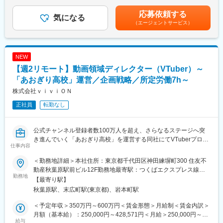
は、当社における平均的な残業時間である20時間/月の残業代12ヶ
ます。※全員男性/20代1名、30代2名、40代2名
◇サービス運営担当と連携してのメールコンテンツの作成及び配
月分と、賞与2回分を含みます。■昇給：年1回（4月）■賞与：年2
応募依頼する
信設定に関わる業務
気になる
回（6月・12月）※標準1ヶ月/回、在籍期間・評価に応じて変動し
（エージェントサービス）
■会社・求人の魅力
・作成はMAツール内で行います。作成経験がない方もOJTを通じ
ます賃金はあくまでも目安の金額であり、選考を通じて上下する
（1）都道府県ごとに1社だけ認定される検定教科書を扱える唯一
て学んでいただけます。
可能性があります。月給(月額)は固定手当を含めた表記です。
の会社です。競合企業はありません。まだまだ学校教材は紙媒体
◇メールマーケティング・CRM施策に関わる分析業務
の使用頻度が高く、安定した需要があります。
◇CRM戦略の立案、実行 など
NEW
（2）繁忙期以外は基本的に土日祝日がお休みです。年1回の昇給
【週2リモート】動画領域ディレクター（VTuber）～
では毎年昇給の実績があり、着実に年収UPが可能です。
■チーム体制について：
（3）日々の私たちの仕事が、これからの日本の社会を担う子ども
日々の業務は各自の専門性を生かした職能ベースで担当しつつ、
「あおぎり高校」運営／企画戦略／所定労働7h～
たちの成長に貢献できるやりがいがあります。
チーム内では組織的に「向き合うべき課題の方向性」に基づいて
株式会社ｖｉｖｉＯＮ
ユニットが編成されています。ユニットは固定された体制であり
正社員
転勤なし
変更の範囲：会社の定める業務
ながらも、領域を越えた連携や支援がしやすい柔軟な運営をして
おり、特定の業務領域に縛られずに幅広い挑戦が可能な組織で
す。
公式チャンネル登録者数100万人を超え、さらなるステージへ突
ゼネラルマネージャーとマネージャーが1名ずつ、その他にリーダ
き進んでいく「あおぎり高校」を運営する同社にてVTuberプロダ
ー職やメンバーで構成されています。
仕事内容
クションの動画ディレクター／アシスタントディレクターとし
て、動画の企画から制作、編集をお任せいたします。
■働き方：
＜勤務地詳細＞本社住所：東京都千代田区神田練塀町300 住友不
会社全体としては、リモートワークと出社を混ぜて対応をしてい
動産秋葉原駅前ビル12F勤務地最寄駅：つくばエクスプレス線／
■業務詳細：
勤務地
ます。 出社形態は「週3日以上の出社」としているため、週2日は
秋葉原駅受動喫煙対策：屋内全面禁煙変更の範囲：会社の定める
【最寄り駅】
（1）3D映像や実写での収録を組み合わせた各種コンテンツ作成
リモートワークの社員も多いです。
事業所
秋葉原駅、末広町駅(東京都)、岩本町駅
・あおぎり高校公式YouTubeチャンネルに投稿する動画の企画～
制作、サムネイルの作成
また、1日7時間労働（10時出社～18時退社で、休憩1時間）で、
＜予定年収＞350万円～600万円＜賃金形態＞月給制＜賃金内訳＞
・あおぎり高校所属メンバーの個人チャンネルに投稿する動画の
給与にみなし時間外労働手当を含んでおりません。
月額（基本給）：250,000円～428,571円＜月給＞250,000円～
企画～制作、サムネイルの作成
給与