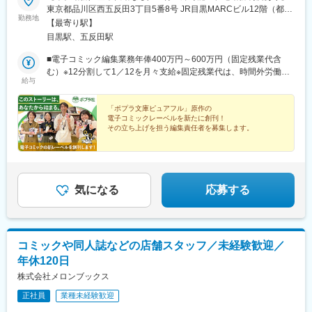
東京都品川区西五反田3丁目5番8号 JR目黒MARCビル12階（都営
勤務地
浅草線・JR山手線「五反田駅」より徒歩10分）
【最寄り駅】
目黒駅、五反田駅
■電子コミック編集業務年俸400万円～600万円（固定残業代含
む）※12分割して1／12を月々支給※固定残業代は、時間外労働の
給与
有無に関わらず30時間分を、月5万5000円～8万2000円支給（基
本給と等級に基づいて算出） 上記を超える法定時間外労働分は
追加で支給■編集業務に加えプロデュース業務も兼務年俸600万円
「ポプラ文庫ピュアフル」原作の
電子コミックレーベルを新たに創刊！
～800万円（固定残業代含む）※12分割して1／12を月々支給※固
その立ち上げを担う編集責任者を募集します。
定残業代は、時間外労働の有無に関わらず30時間分を、月8万円
～10万8000円支給（基本給と等級に基づいて算出） 上記を超え
■あなたの裁量でレーベルを設計
■漫画家の発掘から創刊ラインナップ構築まで
る法定時間外労働分は追加で支給
■フレックス・在宅可／年休120日以上
■働きやすい環境
気になる
応募する
コミックや同人誌などの店舗スタッフ／未経験歓迎／
年休120日
株式会社メロンブックス
正社員
業種未経験歓迎