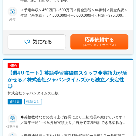
半蔵門駅、麹町駅、市ケ谷駅
てきました。今回ご入社いただく方には、出版営業をお任せしま
世の中的には8時間働くことが当たり前という状況かもしれません
す。
が、私たちの会社、私たちの部署においては、しっかりと成果を
＜予定年収＞450万円～600万円＜賃金形態＞年俸制＜賃金内訳＞
だしていれば、労働時間については個別の事情を考慮して弾力的
年額（基本給）：4,500,000円～6,000,000円＜月額＞375,000円
■業務内容
給与
に運用したいと考えています。
～500,000円（12分割）＜昇給有無＞有＜残業手当＞有＜給与補
・書店、出版社、学校に対しての営業をお任せします。
足＞※上記はあくまで想定年収のため、スキルやご経歴によって範
・首都圏を中心に、営業活動およびマーケティングを行っていた
変更の範囲：会社の定める業務
囲外の提示になる可能性がございます。※会社の成長にあわせて、
だきます。基本的にはルート営業がメインです。
毎年平均４～６％の間で昇給しております。賃金はあくまでも目
応募依頼する
・部門目標はありますが、個人ノルマはありません。
気になる
安の金額であり、選考を通じて上下する可能性があります。月給
（エージェントサービス）
・月に1回程度、九州など地方への出張が発生する可能性がありま
(月額)は固定手当を含めた表記です。
す。
■入社後の流れ
NEW
・入社後はOJTにて業務を覚えていただきます。
【週4リモート】英語学習書編集スタッフ◆英語力が活
商品を覚えるところから始め、書店を回りながら販売ルーティン
を習得いただきます。実際に一人で回っていただくのは入社後3か
かせる／株式会社ジャパンタイムズから独立／安定性
月ほど経過してからです。
◎
株式会社ジャパンタイムズ出版
■組織構成
・人員構成：5名（女性3名、男性2名）
正社員
転勤なし
・30～50代の方が在籍しています。
■就業環境
◆英検教材などの売り上げ好調により二桁成長を続けています！
・残業：20時間、週3リモート、フレックス制と働きやすい環境
／毎年平均4～6％昇給実績あり／自身で業務設計できる柔軟な就
仕事内容
で、個人のスタイルに合わせて柔軟な働き方が可能です。
業環境／リモート可／残業20h◆
＜勤務地詳細＞本社住所：東京都千代田区一番町2-2 一番町第二