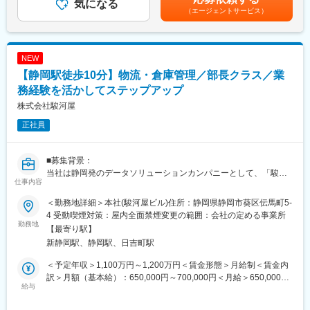
部門への助言・教育、社員向けコンプライアンス研修の企画・実
気になる
じて上下する可能性があります。月給(月額)は固定手当を含めた表
（エージェントサービス）
施、社内規程および文書の作成・管理、契約書の審査・作成・管
記です。
理、外部向け文書のリーガルチェック、登記、官公庁・警察への
各種届出対応、訴訟・紛争・個別法律問題への対応、弁護士など
外部専門家との折衝・連携、法務部門の運営方針・体制設計、マ
NEW
ニュアル整備
【静岡駅徒歩10分】物流・倉庫管理／部長クラス／業
■業務内容詳細：
務経験を活かしてステップアップ
当社の法務担当として、コンプライアンスや内部統制の仕組みづ
株式会社駿河屋
くりから日々の運用まで幅広くお任せします。古物商・小売（通
正社員
販含む）に関わる法令を中心に、事業に関連する法律の調査・解
釈を行い、社内各部門に対してわかりやすく共有・教育します。
契約書の審査・作成、社内規程や各種文書の管理、外部向け資料
■募集背景：
のリーガルチェックに加え、登記や行政・警察への届出対応、訴
当社は静岡発のデータソリューションカンパニーとして、「駿河
訟・紛争対応や個別案件の法律相談にも関わっていただきます。
仕事内容
屋」を中心にEC・店舗事業を展開し成長を続けています。取扱
さらに、法務部門としての課題整理や目標設定、推進体制の設
SKU数の増加や複数拠点での物流体制拡大に伴い、商品・物流管
計・構築、業務マニュアルの作成など、立ち上げフェーズから組
＜勤務地詳細＞本社(駿河屋ビル)住所：静岡県静岡市葵区伝馬町5-
理体制の高度化が急務となっており、大規模倉庫の運営経験を持
織運営に主体的に関わっていただくポジションです。
4 受動喫煙対策：屋内全面禁煙変更の範囲：会社の定める事業所
ち、計画策定から現場改善までリードいただける方を募集しま
勤務地
【最寄り駅】
す。
■キャリアパス：
新静岡駅、静岡駅、日吉町駅
法務実務担当として各種契約・規程・届出業務を担当→コンプラ
■概要：
イアンス／内部統制の仕組みづくりや教育企画を主導→全社のリ
＜予定年収＞1,100万円～1,200万円＜賃金形態＞月給制＜賃金内
EC・店舗向け商品の在庫・物流管理を統括し、複数倉庫の計画策
スクマネジメントを担う法務の中核人材として活躍
訳＞月額（基本給）：650,000円～700,000円＜月給＞650,000円
定と進捗管理を担うポジションです。
給与
～700,000円＜昇給有無＞有＜残業手当＞無＜給与補足＞昇給随
■働き方、就業環境：
時賞与年2回賃金はあくまでも目安の金額であり、選考を通じて上
■担当業務：