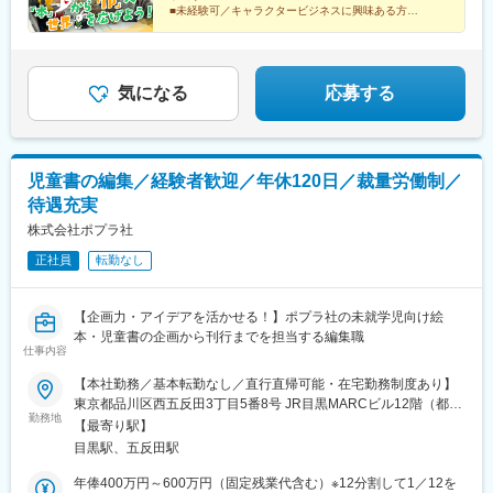
■未経験可／キャラクタービジネスに興味ある方
■企画から実現まで一気通貫
■フレックス・在宅可／年休120日以上
■服装自由／福利厚生多数
気になる
応募する
児童書の編集／経験者歓迎／年休120日／裁量労働制／
待遇充実
株式会社ポプラ社
正社員
転勤なし
【企画力・アイデアを活かせる！】ポプラ社の未就学児向け絵
本・児童書の企画から刊行までを担当する編集職
仕事内容
【本社勤務／基本転勤なし／直行直帰可能・在宅勤務制度あり】
東京都品川区西五反田3丁目5番8号 JR目黒MARCビル12階（都営
勤務地
浅草線・JR山手線「五反田駅」より徒歩10分）
【最寄り駅】
目黒駅、五反田駅
年俸400万円～600万円（固定残業代含む）※12分割して1／12を