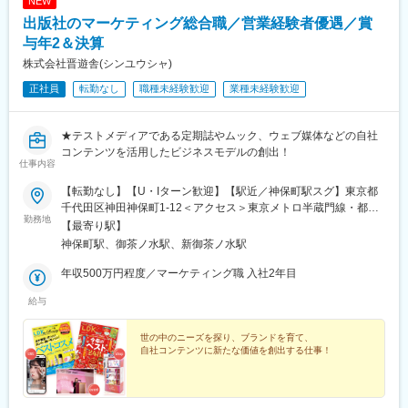
NEW
出版社のマーケティング総合職／営業経験者優遇／賞
与年2＆決算
株式会社晋遊舎(シンユウシャ)
正社員
転勤なし
職種未経験歓迎
業種未経験歓迎
★テストメディアである定期誌やムック、ウェブ媒体などの自社
コンテンツを活用したビジネスモデルの創出！
仕事内容
【転勤なし】【U・Iターン歓迎】【駅近／神保町駅スグ】東京都
千代田区神田神保町1-12＜アクセス＞東京メトロ半蔵門線・都営
勤務地
新宿線・都営三田線「神保町駅」A5出口より徒歩1分
【最寄り駅】
神保町駅、御茶ノ水駅、新御茶ノ水駅
年収500万円程度／マーケティング職 入社2年目
給与
世の中のニーズを探り、ブランドを育て、
自社コンテンツに新たな価値を創出する仕事！