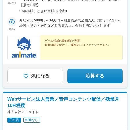
勤務地
に喫煙スペースあり）
【最寄り駅】
中板橋駅、ときわ台駅(東京都)
月給26万5000円～34万円＋別途残業代全額支給（賞与年2回）※
経験・能力・適性などを考慮の上、金額を決定いたします
給与
ゲーム領域の最前線で活躍！
営業経験を活かし、業界のプロフェッショナルへ。
気になる
応募する
Webサービス法人営業／音声コンテンツ配信／残業月
10H程度
株式会社アニメイト
正社員
転勤なし