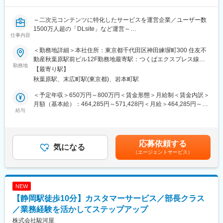
に応じた品質向上施策の立案・実行を行います。
～二次元コンテンツに特化したサービスを運営企業／ユーザー数
■ポジションの魅力
1500万人超の「DLsite」など運営～
・1,500万人以上が利用する大規模サービスの品質向上に携われる
仕事内容
国内最大級の二次元コンテンツプラットフォーム「DLsite」をは
・QAを「最後の砦」ではなく、要件定義段階から品質を作り込む
じめとする当社サービスの品質保証組織をリードいただきます。
環境
＜勤務地詳細＞本社住所：東京都千代田区神田練塀町300 住友不
品質管理部門は、単なるテスト実行組織ではなく、事業成長を支
・開発やPdMと近い距離でプロダクト価値創出に関われる
動産秋葉原駅前ビル12F勤務地最寄駅：つくばエクスプレス線／
える品質戦略の推進役として進化を続けています。事業拡大に伴
勤務地
・PlaywrightやCI/CD、生成AIなど次世代QAへの挑戦が可能
秋葉原駅受動喫煙対策：屋内全面禁煙変更の範囲：会社の定める
【最寄り駅】
い、より多くのプロダクトチームへ品質保証活動を浸透させるた
・品質改善施策や自動化推進など、自ら提案し実行できる裁量が
事業所（リモートワーク含む）
秋葉原駅、末広町駅(東京都)、岩本町駅
め、組織全体の品質戦略立案や品質文化の醸成を担うマネージャ
ある
ーを募集します。
＜予定年収＞650万円～800万円＜賃金形態＞月給制＜賃金内訳＞
現在は複数のプロダクトチームが開発を進める一方で、品質保証
■キャリアパス
月額（基本給）：464,285円～571,428円＜月給＞464,285円～
活動のさらなる高度化や組織横断での品質改善推進が求められて
給与
将来的には、品質課題の解決をリードする品質スペシャリスト
571,428円＜昇給有無＞有＜残業手当＞有＜給与補足＞※経験・ス
います。品質の仕組みづくりや組織変革を主導し、ユーザー体験
や、品質戦略の立案・組織運営を担うリーダー／マネージャーな
キル・能力を総合的に判断し、決定※想定年収額は、当社における
向上と事業成長を支えていただくポジションです。
ど、ご志向に応じたキャリア形成が可能です。
平均的な残業時間である20時間／月の残業代12ヶ月分と、賞与2
回分をそれぞれ1ヶ月分の給与が支給された場合の合計金額です。
応募依頼する
■業務詳細
気になる
変更の範囲：会社の定める業務
■昇給年1回（4月）■賞与年2回（6月・12月）標準1ヶ月／回、在
（エージェントサービス）
・QA組織全体のマネジメントおよびメンバー育成
籍期間・評価に応じて変動賃金はあくまでも目安の金額であり、
・品質戦略および品質保証プロセスの策定・推進
選考を通じて上下する可能性があります。月給(月額)は固定手当を
・品質KPIや品質メトリクスの設計、可視化、改善活動
含めた表記です。
・テスト戦略、テスト計画のレビューおよび品質基準の標準化
NEW
・開発、PdM、CSなど関係部門と連携した品質課題の解決
【静岡駅徒歩10分】カスタマーサービス／部長クラス
・VOC（顧客の声）や障害分析を起点とした品質改善施策の立案
・シフトレフト推進による要件定義・設計段階からの品質向上
／業務経験を活かしてステップアップ
・テスト自動化、CI/CD、生成AI活用など品質向上施策の推進
株式会社駿河屋