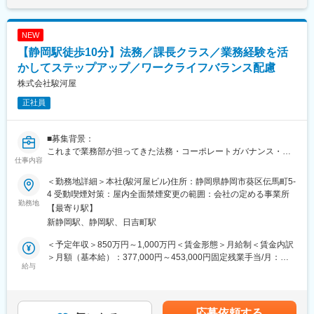
り休暇取得もしやすく、ワークライフバランスに配慮した勤務が
だきます。メール・チャット・電話といった複数チャネルで寄せ
可能です。
られるお客様の声を集約・分析し、問い合わせ削減や顧客体験向
上につながる施策を企画・実行します。具体的には、ヘルプペー
NEW
変更の範囲：会社の定める業務
ジや注文完了メールなどの各種ガイド・通知文面の見直しや改
【静岡駅徒歩10分】法務／課長クラス／業務経験を活
善、業務フローの整備、FAQの拡充などを進めていただきます。
また、オペレーターの教育・育成や対応品質のモニタリングを通
かしてステップアップ／ワークライフバランス配慮
じて、チーム全体のスキル・サービス水準の向上をリードしてい
株式会社駿河屋
ただきます。システム改修を含む大規模な改善が必要な場合は、
正社員
開発部門や関連部署と連携し、プロジェクトの企画立案から推進
までを担う役割も期待しています。
■キャリアパス：カスタマーサポート課の業務理解・運営補佐 →
■募集背景：
チーム単位の運用管理・改善プロジェクトの主担当 →複数チーム
これまで業務部が担ってきた法務・コーポレートガバナンス・リ
を横断した組織運営やサービス改善の中核メンバーとして活躍
仕事内容
スク管理機能を、今後の事業拡大とガバナンス強化のために専門
■働き方、就業環境：顧客対応の品質を保ちながら、業務効率化に
部署として新設します。静岡発のデータソリューションカンパニ
も力を入れており、属人的な負荷を減らす仕組みづくりを推進し
＜勤務地詳細＞本社(駿河屋ビル)住所：静岡県静岡市葵区伝馬町5-
ーとして成長を続ける当社において、法令遵守体制とリスクマネ
ています。問い合わせ削減を目的とした改善活動が中心となるた
4 受動喫煙対策：屋内全面禁煙変更の範囲：会社の定める事業所
ジメントを抜本的に整備・強化していく中核メンバーの募集で
勤務地
め、計画的にスケジュールを組み立てやすく、メリハリをつけた
【最寄り駅】
す。
働き方が可能です。基礎的なPCスキルを活かし、ツールやシステ
新静岡駅、静岡駅、日吉町駅
ムの活用による業務効率化も進めているため、無理な残業に頼ら
■概要：
ない運営を目指しています。
＜予定年収＞850万円～1,000万円＜賃金形態＞月給制＜賃金内訳
法務・コンプライアンス体制の構築と運用を担う実務担当ポジシ
＞月額（基本給）：377,000円～453,000円固定残業手当/月：
ョンです。
給与
変更の範囲：会社の定める業務
123,000円～147,000円（固定残業時間45時間0分/月）超過した時
間外労働の残業手当は追加支給＜月給＞500,000円～600,000円
■担当業務：
（一律手当を含む）＜昇給有無＞有＜残業手当＞有＜給与補足＞
コンプライアンス／内部統制の企画・運用、関連法令の調査、他
昇給随時賞与年2回賃金はあくまでも目安の金額であり、選考を通
応募依頼する