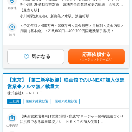
チ小川町3F受動喫煙対策：敷地内全面禁煙変更の範囲：会社の定
・本部企画を店舗体験へ翻訳
◇POINT：
勤務地
める事業所
・店舗別KPI管理
【最寄り駅】
◎チームで「アイデアを形にする」達成感！
小川町駅(東京都)、新御茶ノ水駅、淡路町駅
主軸のグッズ事業以外にも、海外展開やVR事業も積極的に進めて
■入社後の勤務形態について：
いる当社において、新規カフェ事業を社内デザイナー・製造・営
＜予定年収＞400万円～600万円＜賃金形態＞月給制＜賃金内訳＞
入社後しばらくは、事業理解や従業員との関係構築のため銀座本
業・監修担当など多くのメンバーと協力しながら、一つのプロジ
月額（基本給）：215,800円～400,700円固定残業手当/月：
店でのシフト勤務を想定しております。
ェクトを作り上げていく面白さがあります。幅広い作品とのコラ
給与
75,900円～141,000円（固定残業時間45時間0分/月）超過した時
・就業時間 :10時～20時半（60分休憩）
ボを実現する空間をゼロから作り上げることができ、ファンの熱
間外労働の残業手当は追加支給＜月給＞291,700円～541,700円
※上記時間帯でのシフト制（1日の最低実働8時間）
量が高いタイトルを扱うため、SNSで反響を目にして手応えを感
（一律手当を含む）＜昇給有無＞有＜残業手当＞有＜給与補足＞■
じやすい環境です。
賃金改定：有り（会社の経営状況及び本人の能力により、随時改
■入社後の研修・サポート体制：
応募依頼する
◎働きやすい環境！
気になる
定する）■賞与：無し賃金はあくまでも目安の金額であり、選考を
入社後は、全社員を対象とした研修プログラムを実施していま
（エージェントサービス）
完全週休2日制（土日祝休）・年間休日120日以上。フレックス・
通じて上下する可能性があります。月給(月額)は固定手当を含めた
す。
有給休暇も取りやすく、原則出社ですが、通院や育児などの状況
表記です。
に応じてリモートワークの併用ができるため、プライベートも大
・会社設立の経緯・企業理念・今後のビジョン（代表）
切にできます。
・商品知識および組織体制の説明（人事）
【東京】【第二新卒歓迎】映画館でのU-NEXT加入促進
・各部門責任者による部門説明・ご挨拶
営業◆ノルマ無／裁量大
◆仕事内容
・店舗見学・案内
Aniqueは、グッズ・カフェ・催事など多様な形でIPの世界観を表
株式会社Ｕ－ＮＥＸＴ
・人事制度および社内システムの説明
現するエンタメ企業です 。本ポジションでは、自社ブランド「洒
正社員
職種未経験歓迎
業種未経験歓迎
落CAFE」や「SC(E)NES」、各種コラボカフェ・ポップアップス
上記以外にも
トアの運営統括を担い、QSCの向上と数値責任（PL管理）を持っ
・代表による商品基礎知識研修
て事業を牽引していただきます。
・コンプライアンス研修
【映画館来場者向け営業/現場×育成/マネージャー候補/組織づくり
・ビジネス基礎研修
に挑戦できる裁量環境／Ｕ－ＮＥＸＴの加入促進】
＜主な業務内容＞店舗の「体験品質」と「収益性」を最大化する
仕事内容
・マネジメント研修
オペレーション統括