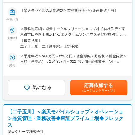
C2Cマーケットプレイス「SNKRDUNK（スニーカーダンク）」
の企画・開発・運営を行っています。SNKRDUNKの店舗は国内4
【楽天モバイルの店舗統制と業務改善を担う企画推進担当】
店舗となり、それぞれのStoreが過去最高の売り上げを更新する躍
進を続けています。
仕事内容
楽天モバイルのショップ・営業チャネルに対するコンプライアン
ス管理および業務改善・統制企画を担当いただきます。
＜勤務地詳細＞楽天トータルソリューションズ株式会社住所：東
単なるチェック業務ではなく、現場と経営をつなぎ、仕組みを構
京都世田谷区玉川1-14-1 楽天クリムゾンハウス受動喫煙対策：屋
築するポジションです。
勤務地
内全面禁煙変更の範囲：会社の定める事業所（リモートワーク含
【最寄り駅】
む）
二子玉川駅、二子新地駅、上野毛駅
■業務内容：
（1）モニタリング・統制企画
＜予定年収＞500万円～850万円＜賃金形態＞月給制＜賃金内訳＞
・店舗の現地調査（査察・覆面調査）の企画・実施
月額（基本給）：214,937円～322,785円固定残業手当/月：
・オンラインモニタリングの設計・運用
給与
68,063円～102,215円（固定残業時間40時間0分/月）超過した時
・統制プロセスの改善・高度化
間外労働の残業手当は追加支給＜月給＞283,000円～425,000円
（2）データ分析・業務改善
（一律手当を含む）＜昇給有無＞有＜残業手当＞有＜給与補足＞※
・モニタリング結果のデータ分析
上記はあくまで想定であり、ご経験、スキルに応じ決定させてい
応募依頼する
・リスクの傾向把握と改善施策の立案
気になる
ただきます。■昇給：年2回■賞与：年2回■決算賞与あり賃金はあ
（エージェントサービス）
・営業現場への改善指導・支援
くまでも目安の金額であり、選考を通じて上下する可能性があり
（3）インシデント調査・再発防止
ます。月給(月額)は固定手当を含めた表記です。
・法令違反や不正の調査対応
・関係部署と連携した再発防止策の設計
【二子玉川】＜楽天モバイルショップ＞オペレーショ
・業務フローへの落とし込み
ン品質管理・業務改善◆東証プライム上場◆フレック
（4）経営層へのレポーティング
ス
・リスク状況の可視化・報告
・データに基づく課題提言
楽天グループ株式会社