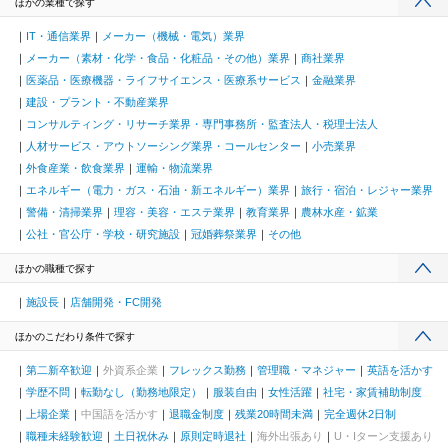
ほかの業種で探す
IT・通信業界
メーカー（機械・電気）業界
メーカー（素材・化学・食品・化粧品・その他）業界
商社業界
医薬品・医療機器・ライフサイエンス・医療系サービス
金融業界
建設・プラント・不動産業界
コンサルティング・リサーチ業界・専門事務所・監査法人・税理士法人
人材サービス・アウトソーシング業界・コールセンター
小売業界
外食産業・飲食業界
運輸・物流業界
エネルギー（電力・ガス・石油・新エネルギー）業界
旅行・宿泊・レジャー業界
警備・清掃業界
理容・美容・エステ業界
教育業界
農林水産・鉱業
公社・官公庁・学校・研究施設
冠婚葬祭業界
その他
ほかの職種で探す
施設長
店舗開発・FC開発
ほかのこだわり条件で探す
第二新卒歓迎
外資系企業
フレックス勤務
管理職・マネジャー
英語を活かす
学歴不問
転勤なし（勤務地限定）
服装自由
女性活躍
社宅・家賃補助制度
上場企業
中国語を活かす
退職金制度
残業20時間未満
完全週休2日制
職種未経験歓迎
土日祝休み
原則定時退社
海外出張あり
U・Iターン支援あり