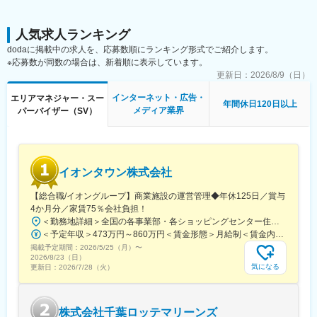
・店舗スタッフの指導育成、採用
2024年9月以降に新規オープンしました。来年以降もさらなる出
・住宅会社との関係性構築など
店を予定しているため、将来的にエリアマネージャー（1エリア8-
10店舗ほどを想定）を担っていただける方を募集します。
人気求人ランキング
＜エリアマネージャー業務＞
dodaに掲載中の求人を、応募数順にランキング形式でご紹介します。
・複数店舗の管理
■やりがい
※応募数が同数の場合は、新着順に表示しています。
・店長のマネジメント
・業界業種未経験の方が入社1年で新店舗立ち上げを任された実績
更新日：
2026/8/9（日）
・マーケティングチームと連携した集客施策の実行や運用推進な
があります。年齢、経歴関係なく、実績次第で早期に大きな裁量
ど
をお持ちいただけます。
インターネット・広告・
エリアマネジャー・スー
年間休日120日以上
・自社商材の営業ではないため、お客様のご要望に本当に合った
メディア業界
パーバイザー（SV）
※普通免許必要
選択肢をご提案することができます。
■過去入社事例
変更の範囲：会社の定める業務
スポーツショップのエリアマネージャーや飲食チェーンのエリア
長など異業界出身者が活躍中！
イオンタウン株式会社
今後も各地に出店を予定しているため、店舗立上げ初期からコア
メンバーとして携わることができ、「家を建てる」という人生で
【総合職/イオングループ】商業施設の運営管理◆年休125日／賞与
も大きなイベントに関わるやりがいのある仕事です。
4か月分／家賃75％会社負担！
＜勤務地詳細＞全国の各事業部・各ショッピングセンター住所：千葉県千葉市美浜区中瀬1-5-1イオンタワー10F（本社所在地） 受動喫煙対策：敷地内全面禁煙変更の範囲：会社の定める事業所
■採用背景
＜予定年収＞473万円～860万円＜賃金形態＞月給制＜賃金内訳＞月額（基本給）：296,000円～516,000円＜月給＞296,000円～516,000円＜昇給有無＞有＜残業手当＞有＜給与補足＞■予定年収はあくまでも目安の金額であり、選考を通じて上下する可能性があります。■予定年収は全国転勤可能な場合の目安です。■賞与：平均年4.2か月分程度■管理監督者として採用された場合、「時間外勤務手当」「休日勤務手当」の対象外となります。賃金はあくまでも目安の金額であり、選考を通じて上下する可能性があります。月給(月額)は固定手当を含めた表記です。
『くふうイエタテカウンター』は、注文住宅やリフォーム・リノ
掲載予定期間：
2026/5/25（月）
〜
ベーションを検討している方が、希望に合ったベストパートナー
2026/8/23（日）
気になる
更新日：
2026/7/28（火）
を見つけるための無料相談＆住宅会社紹介サービスです。2025年
4月現在、静岡県内に6店舗、愛知県内に4店舗、山梨県・栃木
県・群馬県・千葉県内に1店舗ずつを展開しており、うち5店舗は
2024年9月以降に新規オープンしました。来年以降もさらなる出
株式会社千葉ロッテマリーンズ