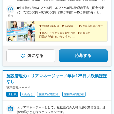
番町2-1-2 NMF仙台青葉通りビル7階■名古屋営業所愛知県名古屋
前駅(広島県)、馬喰横山駅、東日本橋駅、あおば通駅、紙屋町西駅
市中区丸の内3-19-12 久屋パークサイドビル7階■大阪営業所大阪
■東京勤務月給31万500円～37万5500円※管理職手当（固定残業
府大阪市中央区南本町4-1-10 DPスクエア本町3階■広島営業所広
代）7万2500円～9万6500円（38.67時間～45.69時間分）と、一
給与
島県広島市中区基町11-10 合人社広島紙屋町ビル8階■福岡営業所
律支給の勤務エリア手当（3万円）を含みます。※固定残業時間を
福岡県福岡市中央区赤坂1‐15‐33 ダイアビル福岡赤坂5階◎初任地
超えた場合は、超過分の時間外手当が支払われます■仙台・名古
は希望を考慮します。◎全国転勤が発生する可能性のあるポジシ
屋・大阪・広島・福岡勤務月給28万5500円～34万5500円※管理職
◆年間休日123日 ◆完休2日 ◆9割が未経験スター
ト
ョンです。◎全国転勤が難しい方はご相談ください。転勤なしの
手当（固定残業代）7万2500円～9万6500円（43.18時間～52.11
◆業界トップクラス企業で活躍 ◆研修充実
ポジションも募集しています。★各オフィス駅から徒歩2～8分以
時間分）を含みます。※固定残業時間を超えた場合は、超過分の時
商品が「売れる」売り場を、
内！★外勤業務では状況に応じて直行直帰が可能です。
間外手当が支払われます社員の年収例523万円／入社5年（マネー
”仕組み”によって創り出す！
ジャー・東京勤務）441万円／入社3年（チーフ・東京勤務）396
万円／入社1年（社会人経験3年・東京勤務）
気になる
応募する
施設管理のエリアマネージャー／年休125日／残業ほぼ
なし
株式会社ｓｅｅｄ
正社員
転勤なし
職種未経験歓迎
業種未経験歓迎
エリアマネージャーとして、複数拠点の人材育成や業務管理、進
捗管理などを行うポジションです。