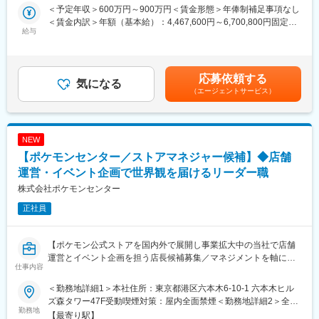
せします。
店舗数は急速に拡大しており、2024年には静岡を中心に6店舗だ
＜予定年収＞600万円～900万円＜賃金形態＞年俸制補足事項なし
ったところから、2年弱で20店舗を新規出店。現在は関東・東
＜賃金内訳＞年額（基本給）：4,467,600円～6,700,800円固定残
◎アドバイザー業務
給与
海・関西で28店舗を展開し、今後3年で100店舗の展開を目指して
業手当/月：127,700円～191,600円（固定残業時間45時間0分/
・お客様のヒアリング、住宅会社への紹介、面談設定、相談後の
います。
月）超過した時間外労働の残業手当は追加支給＜月額＞500,000
フォロー、店頭集客 など
さらなる出店を見据え、将来的に複数店舗の店長を担っていただ
円～750,000円（12分割）（一律手当を含む）＜昇給有無＞有＜
ける方を募集します。
残業手当＞有＜給与補足＞※上記年収には、45時間分のみなし残
応募依頼する
◎店長業務
気になる
業代を含む※詳細は、経験・能力を考慮した上で決定■給与改定：
（エージェントサービス）
・店舗運営(売上・KPI管理、シフト管理など店舗全体のマネジメ
■やりがい
年2回（4月、10月）賃金はあくまでも目安の金額であり、選考を
ント)
・業種・業界未経験の方が、入社1年で新店舗立ち上げを任された
通じて上下する可能性があります。月給(月額)は固定手当を含めた
・店舗スタッフの指導育成、採用、評価
実績があります。年齢、経歴関係なく、実績次第で早期に大きな
表記です。
・住宅会社との関係性構築
裁量をお持ちいただけます。
NEW
・新規店舗の立ち上げ(オープンまでの推進)
・まさに出店を加速させ始めたタイミングで、積極的にPDCAを
【ポケモンセンター／ストアマネジャー候補】◆店舗
・くふうイエタテフェア、各種イベントの運営 など
回しているため、様々な経験を積むことができます。
運営・イベント企画で世界観を届けるリーダー職
・「家を建てる」という、人生でも大きなイベントに携われま
◎エリアマネージャー業務
す。
株式会社ポケモンセンター
・複数店舗の運営管理と業績向上(エリア全体のPL管理) 管理
・自社商材の営業ではないため、お客様のご要望に本当に合った
正社員
・店長のマネジメント、育成、評価
選択肢をご提案することができます。
・マーケティングチームと連携した集客施策の実行・や運用推進
・エリアの人員計画への関与 など
変更の範囲：会社の定める業務
【ポケモン公式ストアを国内外で展開し事業拡大中の当社で店舗
運営とイベント企画を担う店長候補募集／マネジメントを軸に将
■採用背景
仕事内容
来はエリアマネジャーや本部ポジションへのキャリアも目指せる
当社「くふう住まい」は、“住まいにまつわる後悔をなくす”をミッ
環境／年間休日121日】
ションに、家づくりに関する相談カウンター・イベント・メディ
＜勤務地詳細1＞本社住所：東京都港区六本木6-10-1 六本木ヒル
ア・SaaSを運営する情報サービス企業です。
ズ森タワー47F受動喫煙対策：屋内全面禁煙＜勤務地詳細2＞全国
■業務内容：
勤務地
『くふうイエタテカウンター』は、注文住宅やリフォーム・リノ
のポケモンセンター／ポケモンストア住所：北海道 / 宮城県 / 千葉
【最寄り駅】