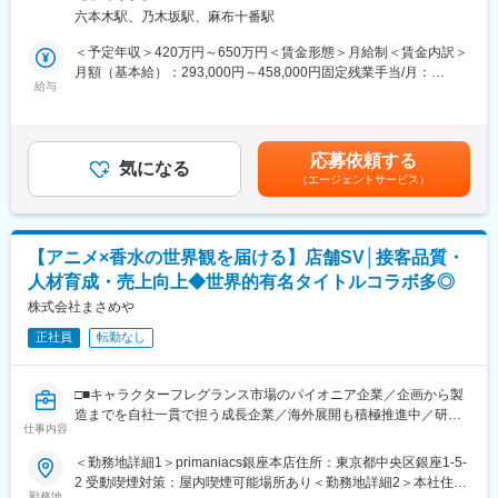
ポケモンセンター/ポケモンストアでの店舗管理および企画業務に
ベーションを検討している方への無料相談＆住宅会社紹介サービ
県 / 東京都 / 神奈川県 / 静岡県 ／愛知県/ 石川県 / 京都府 大阪府 /
六本木駅、乃木坂駅、麻布十番駅
携わっていただきます。
スです。
広島県 / 愛媛県 / 福岡県 / 沖縄県受動喫煙対策：屋内全面禁煙変更
店舗数は急速に拡大しており、2024年には静岡を中心に6店舗だ
の範囲：会社の定める事業所
＜予定年収＞420万円～650万円＜賃金形態＞月給制＜賃金内訳＞
■具体的には：
ったところから、2年弱で20店舗を新規出店。現在は関東・東
月額（基本給）：293,000円～458,000円固定残業手当/月：
・店舗運営管理
給与
海・関西で28店舗を展開し、今後3年で100店舗の展開を目指して
60,160円～92,390円（固定残業時間25時間0分/月）超過した時間
・イベント企画／運営
います。
外労働の残業手当は追加支給＜月給＞353,160円～550,390円（一
・店舗プロモーション
さらなる出店を見据え、将来的に複数店舗の店長を担っていただ
律手当を含む）＜昇給有無＞有＜残業手当＞有＜給与補足＞?？年
・在庫発注／管理、等
ける方を募集します。
1回3月に給与改定?？経験・能力を考慮の上、決定 賃金はあくま
応募依頼する
気になる
でも目安の金額であり、選考を通じて上下する可能性がありま
（エージェントサービス）
■業務の特徴：
■やりがい
す。月給(月額)は固定手当を含めた表記です。
・まずは店舗社員もしくは副店長として店舗運営に携わりなが
・業種・業界未経験の方が、入社1年で新店舗立ち上げを任された
ら、店長を目指していたきます。
実績があります。年齢、経歴関係なく、実績次第で早期に大きな
・各店舗は店長と副店長数名の正社員・契約社員、 数十名～数百
裁量をお持ちいただけます。
【アニメ×香水の世界観を届ける】店舗SV│接客品質・
名のアルバイトスタッフにより運営されています。
・まさに出店を加速させ始めたタイミングで、積極的にPDCAを
人材育成・売上向上◆世界的有名タイトルコラボ多◎
・社員は、人材の採用・教育・労務管理や商品管理、売上管理
回しているため、様々な経験を積むことができます。
等、 マネジメント業務を中心に取り組みます。
株式会社まさめや
・「家を建てる」という、人生でも大きなイベントに携われま
・店舗での取り組み範囲は広く、ポケモンを広く届けるためのイ
す。
正社員
転勤なし
ベント考案、地元企業や自治体とのタイアップ企画など、店舗か
・自社商材の営業ではないため、お客様のご要望に本当に合った
らの企画発信も行います。
選択肢をご提案することができます。
・店長として経験を積んだ後は、複数店舗のエリアマネジャー、
□■キャラクターフレグランス市場のパイオニア企業／企画から製
ディレクターとステップアップしていく道があります。また、プ
変更の範囲：会社の定める業務
造までを自社一貫で担う成長企業／海外展開も積極推進中／研修
ロモーション、商品管理などの本部業務を手掛けるチャンスも広
仕事内容
制度充実■□
がっています。
＜勤務地詳細1＞primaniacs銀座本店住所：東京都中央区銀座1-5-
当社では、店舗数や商品ラインナップ、企画案件の拡大に伴い、
2 受動喫煙対策：屋内喫煙可能場所あり＜勤務地詳細2＞本社住
■当社の特徴：
店舗運営のさらなる体制強化を進めています。現在は、店舗ごと
勤務地