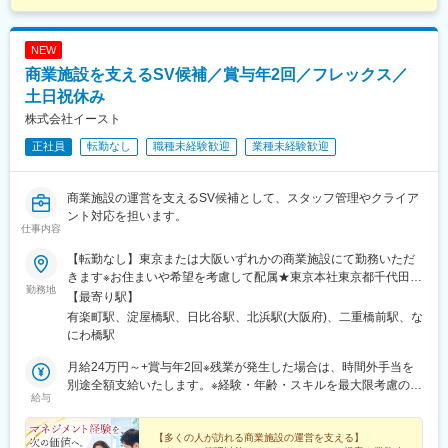
NEW
商業施設を支えるSV候補／賞与年2回／フレックス／
土日祝休み
株式会社イースト
正社員
転勤なし
職種未経験歓迎
業種未経験歓迎
商業施設の運営を支えるSV候補として、スタッフ管理やクライア
ント対応を担います。
仕事内容
【転勤なし】東京または大阪いずれかの商業施設にて勤務いただ
きます※お住まいや希望を考慮して配属★東京本社東京都千代田区
勤務地
丸の内3-4-1 新国際ビル3F【アクセス】東京メトロ有楽町線「有
【最寄り駅】
楽町駅」、東京メトロ千代田線・日比谷線「日比谷駅」、都営三
有楽町駅、淀屋橋駅、日比谷駅、北浜駅(大阪府)、二重橋前駅、な
田線「日比谷駅」、JR各線「東京駅」より地下通路直結※研修中
にわ橋駅
は東京都・神奈川県・千葉県の商業施設での勤務となる可能性あ
り（通勤可能範囲・希望を考慮します）★大阪オフィス：大阪府
月給24万円～+賞与年2回※残業が発生した場合は、時間外手当を
大阪市中央区道修町3-1-6 K. シオノビル3階【アクセス】大阪メト
別途全額支給いたします。※経験・年齢・スキルを最大限考慮のう
給与
ロ御堂筋線「淀屋橋駅」11番出口より徒歩3分大阪メトロ堺筋線
え、決定いたします。
「北浜駅」6番出口より徒歩5分京阪本線「淀屋橋駅」19番出口よ
り徒歩5分※研修中は、大阪市内の商業施設での勤務となる可能性
【多くの人が訪れる商業施設の運営を支える】