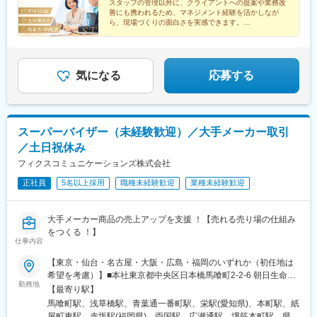
スタッフの管理以外に、クライアントへの提案や業務改
あり（通勤可能範囲・希望を考慮します）＜補足＞※東京・大阪共
善にも携われるため、マネジメント経験を活かしなが
通:研修後も管理商業施設での勤務あり※受動喫煙対策:敷地内喫煙
ら、現場づくりの面白さを実感できます。
可能場所あり
◎残業月10h程度
◎完全週休2日制（土日祝休み）
気になる
応募する
スーパーバイザー（未経験歓迎）／大手メーカー取引
／土日祝休み
フィクスコミュニケーションズ株式会社
正社員
5名以上採用
職種未経験歓迎
業種未経験歓迎
大手メーカー商品の売上アップを支援 ！【売れる売り場の仕組み
をつくる ！】
仕事内容
【東京・仙台・名古屋・大阪・広島・福岡のいずれか（初任地は
希望を考慮）】■本社東京都中央区日本橋馬喰町2-2-6 朝日生命須
勤務地
長ビル7階■東京分室(1)東京都台東区柳橋2-2-3 柳橋鈴和ビル8階東
【最寄り駅】
京都台東区柳橋2-2-3 柳橋鈴和ビル7階■東京分室(2)東京都台東区
馬喰町駅、浅草橋駅、青葉通一番町駅、栄駅(愛知県)、本町駅、紙
浅草橋2-2-10 TOKENビル5階■仙台営業所宮城県仙台市青葉区一
屋町東駅、赤坂駅(福岡県)、両国駅、広瀬通駅、堺筋本町駅、県庁