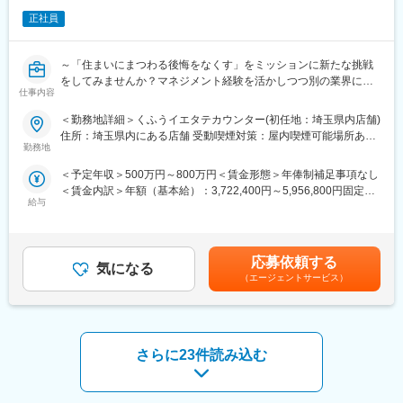
・店舗運営
http://exhibition.team-lab.net/siliconvalley/
・店舗スタッフの指導育成、採用
正社員
・住宅会社との関係性構築など
変更の範囲：会社の定める業務
～「住まいにまつわる後悔をなくす」をミッションに新たな挑戦
＜エリアマネージャー業務＞
をしてみませんか？マネジメント経験を活かしつつ別の業界に興
・複数店舗の管理
仕事内容
味をお持ちの方大歓迎！
・店長のマネジメント
・マーケティングチームと連携した集客施策の実行や運用推進な
＜勤務地詳細＞くふうイエタテカウンター(初任地：埼玉県内店舗)
家づくりの総合相談窓口『くふうイエタテカウンター』のエリア
ど
住所：埼玉県内にある店舗 受動喫煙対策：屋内喫煙可能場所あり
マネージャー候補を募集します。店舗スタッフや1店舗の店長を経
勤務地
変更の範囲：会社の定める事業所
験した後、複数店舗の店長や新店舗の立ち上げを経て、将来的に
※普通免許必要
＜予定年収＞500万円～800万円＜賃金形態＞年俸制補足事項なし
はエリアマネージャーを担っていただく予定です。
＜賃金内訳＞年額（基本給）：3,722,400円～5,956,800円固定残
■過去入社事例
給与
業手当/月：106,500円～170,300円（固定残業時間45時間0分/
■業務詳細
スポーツショップのエリアマネージャーや飲食チェーンのエリア
月）超過した時間外労働の残業手当は追加支給＜月額＞416,700
＜アドバイザー業務＞
長など異業界出身者が活躍中！
円～666,700円（12分割）（一律手当を含む）＜昇給有無＞有＜
・お客様のヒアリング
今後も各地に出店を予定しているため、店舗立上げ初期からコア
残業手当＞有＜給与補足＞※上記年収には、45時間分のみなし残
・住宅会社への紹介
メンバーとして携わることができ、「家を建てる」という人生で
応募依頼する
気になる
業代を含む※詳細は、経験・能力を考慮した上で決定■給与改定：
・面談日時の設定
も大きなイベントに関わるやりがいのある仕事です。
（エージェントサービス）
年2回（4月、10月）賃金はあくまでも目安の金額であり、選考を
・相談後のお客様、住宅会社のフォロー(お電話、LINE@)
通じて上下する可能性があります。月給(月額)は固定手当を含めた
※入社後、約2-3ヶ月間は研修を行います。座学研修、先輩の商談
■採用背景
表記です。
への同席、ロープレ、ロープレ試験、先輩に同席してもらいなが
『くふうイエタテカウンター』は、注文住宅やリフォーム・リノ
らの商談を経て独り立ちとなります。
ベーションを検討している方が、希望に合ったベストパートナー
さらに23件読み込む
を見つけるための無料相談＆住宅会社紹介サービスです。2025年
＜店長業務＞
4月現在、静岡県内に6店舗、愛知県内に4店舗、山梨県・栃木
・店舗運営
県・群馬県・千葉県内に1店舗ずつを展開しており、うち5店舗は