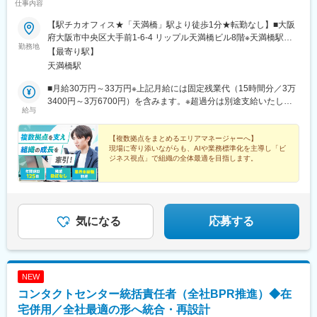
仕事内容
【駅チカオフィス★「天満橋」駅より徒歩1分★転勤なし】■大阪
府大阪市中央区大手前1-6-4 リップル天満橋ビル8階※天満橋駅周
勤務地
辺の他事業所への異動あり〈アクセス〉・京阪・大阪メトロ「天
【最寄り駅】
満橋」駅より徒歩1分・大阪メトロ「谷町四丁目」駅より徒歩7分
天満橋駅
◎バイク・自転車通勤相談可
■月給30万円～33万円※上記月給には固定残業代（15時間分／3万
3400円～3万6700円）を含みます。※超過分は別途支給いたしま
給与
す。
【複数拠点をまとめるエリアマネージャーへ】
現場に寄り添いながらも、AIや業務標準化を主導し「ビ
ジネス視点」で組織の全体最適を目指します。
＃マネジメント・リーダー経験を活かす
＃業界未経験歓迎
＃年休125日
＃残業ほぼなし
気になる
応募する
NEW
コンタクトセンター統括責任者（全社BPR推進）◆在
宅併用／全社最適の形へ統合・再設計