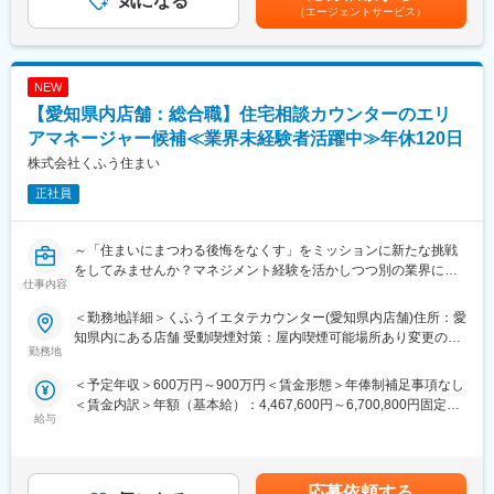
気になる
ス&マーケティングカンパニーでは、EC事業、コンテンツ関連ビ
定させて頂きます。■昇給：年1回賃金はあくまでも目安の金額で
（エージェントサービス）
・大型イベントブースでの営業活動
ジネス、スポーツ関連ビジネス等、様々な事業を運営していま
あり、選考を通じて上下する可能性があります。月給(月額)は固定
・アルバイトスタッフの採用、教育、営業指導
す。
手当を含めた表記です。
・売上未達要因の分析および改善施策の実行
※コマース＆マーケティングカンパニーのサービスは以下サイトよ
・拠点運営（シフト管理、クレーム対応、ルール整備）
りご確認ください
NEW
※最初の数か月程度ご自身で映画館等で来場顧客への加入促進営業
※https://corp.rakuten.co.jp/about/company/commerce.html
【愛知県内店舗：総合職】住宅相談カウンターのエリ
を行った後に、複数の映画館をまたぎアルバイトスタッフの管理
や組織運営をメインで対応いただきます。
アマネージャー候補≪業界未経験者活躍中≫年休120日
変更の範囲：会社の定める業務
株式会社くふう住まい
■組織構成：
正社員
全体で約26名の組織で、配属チームは20代～30代中心。現場を担
うアルバイトスタッフは平均20代前半と若く、社員が育成・マネ
ジメントを担います。
～「住まいにまつわる後悔をなくす」をミッションに新たな挑戦
をしてみませんか？マネジメント経験を活かしつつ別の業界に興
■やりがいや魅力
仕事内容
味をお持ちの方大歓迎！
「映画館に訪れるお客様」に対し、「U-NEXT」という価値ある
サービスを提案するため、営業成果がダイレクトに数値として可
＜勤務地詳細＞くふうイエタテカウンター(愛知県内店舗)住所：愛
家づくりの総合相談窓口『くふうイエタテカウンター』のエリア
視化される環境です。また、営業に加え教育・マネジメント・仕
知県内にある店舗 受動喫煙対策：屋内喫煙可能場所あり変更の範
マネージャー候補を募集します。
勤務地
組みづくりまで担うため、営業力とマネジメント力を同時に高め
囲：会社の定める事業所
店舗スタッフや1店舗の店長を経験した後、複数店舗の店長や新店
ることができます。現場起点で組織改善まで関われるため、プレ
＜予定年収＞600万円～900万円＜賃金形態＞年俸制補足事項なし
舗の立ち上げを経て、将来的にはエリアマネージャーを担ってい
イヤーに留まらない営業キャリア形成が可能です。
＜賃金内訳＞年額（基本給）：4,467,600円～6,700,800円固定残
ただく予定です。
給与
業手当/月：127,700円～191,600円（固定残業時間45時間0分/
■キャリアパス
月）超過した時間外労働の残業手当は追加支給＜月額＞500,000
■業務詳細
フロント営業として実績を積んだ後、複数拠点を統括するSVやエ
円～750,000円（12分割）（一律手当を含む）＜昇給有無＞有＜
＜アドバイザー業務＞
リアマネージャーへステップアップ可能です。その後は委託先と
残業手当＞有＜給与補足＞※上記年収には、45時間分のみなし残
・お客様のヒアリング
応募依頼する
の法人営業などのキャリアも目指せます。