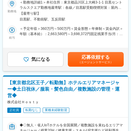
・部門別専門研修 など
■部門やポジションの役割
＜勤務地詳細1＞本社住所：東京都品川区上大崎3-1-1 目黒セント
【店舗マネジメント・数値管理】
映画館に来場されたお客様に対し、自社サービス「U-NEXT」の
ラルスクエア勤務地最寄駅：各線／目黒駅受動喫煙対策：屋内全
担当店舗（カフェ・物販）の売上・利益予算の策定と予実管理
また、個人ごとに活用可能な研修予算を設けており、外部研修へ
加入促進を提案する営業ポジションです。単なる営業に留まら
勤務地
面禁煙＜勤務地詳細2＞東京都内の映画館住所：東京都 受動喫煙
店舗KPI（原価率・人件費率・客単価・回転率）のモニタリングと
【最寄り駅】
の参加や書籍購入など、自己成長やチーム力向上に向けた学習・
ず、アルバイトスタッフの育成や営業組織の構築まで担い、売上
対策：屋内全面禁煙変更の範囲：会社の定める事業所
改善施策の実行
目黒駅、不動前駅、五反田駅
投資を積極的に支援しています。
最大化を実現する役割を担います。
QSC（Quality, Service, Cleanliness）レベルの維持・向上
＜予定年収＞360万円～500万円＜賃金形態＞年俸制＜賃金内訳＞
変更の範囲：会社の定める業務
■業務内容:
年額（基本給）：2,663,580円～3,698,372円固定残業手当/月：
【組織・人材マネジメント】
映画館来場者への営業活動を軸に、組織運営・マネジメントまで
給与
78,035円～108,469円（固定残業時間45時間0分/月）超過した時
店長および店舗スタッフの採用・育成・評価制度の運用
一貫して担当いただきます。
間外労働の残業手当は追加支給＜月額＞300,000円～416,666円
オペレーションマニュアルの策定・標準化および業務効率化
・映画館来場者への対面営業（チケットカウンター隣等）
（12分割）（一律手当を含む）＜昇給有無＞有＜残業手当＞有＜
店舗スタッフのモチベーション管理とチームビルディング
・動画・電子書籍配信サービス「U-NEXT」の提案・契約獲得
給与補足＞※上記はあくまで想定であり、ご経験、スキルに応じ決
応募依頼する
・担当劇場での営業活動（経験に応じ複数拠点を担当）
気になる
定させて頂きます。■昇給：年1回賃金はあくまでも目安の金額で
【企画連携・事業推進】
（エージェントサービス）
・大型イベントブースでの営業活動
あり、選考を通じて上下する可能性があります。月給(月額)は固定
商品開発チームや営業企画チームと連携したコラボメニュー・販
・アルバイトスタッフの採用、教育、営業指導
手当を含めた表記です。
促施策の実行
・売上未達要因の分析および改善施策の実行
新規出店時の立ち上げ業務（スタッフィング・備品手配・トレー
・拠点運営（シフト管理、クレーム対応、ルール整備）
ニング）
【東京都北区王子／転勤無】ホテルエリアマネージャ
※最初の数か月程度ご自身で映画館等で来場顧客への加入促進営業
トラブル発生時の対応および再発防止策の策定
ー◆土日祝休／服装・髪色自由／複数施設の管理・運
を行った後に、複数の映画館をまたぎアルバイトスタッフの管理
営◆
や組織運営をメインで対応いただきます。
変更の範囲：会社の定める業務
株式会社Ｈｏｓｔｙ
■組織構成：
正社員
転勤なし
業種未経験歓迎
全体で約26名の組織で、配属チームは20代～30代中心。現場を担
うアルバイトスタッフは平均20代前半と若く、社員が育成・マネ
ジメントを担います。
◆◇無人・省人IoTホテルを全国展開／複数施設を束ねるエリアマ
ネージャー／残業20H／健康支援・スキルUP支援など福利厚生充