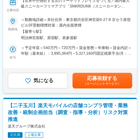
ベンチャーならではのスピード感と裁量の大きな環境で、事業成
【世界中が熱狂する次のマーケットプレイスをつくる／国内最大
聞けて本当に助かりました」と感謝の言葉をいただけることが、
長の中核を担う経験を積める点も大きな魅力です◎
級スニーカーフリマアプリ「SNKRDUNK（スニーカーダン
この仕事の最大の報酬です。
仕事内容
ク）」運営／IPO準備中】
〇社会課題を解決する「終活インフラ」を創る。
変更の範囲：会社の定める業務
＜勤務地詳細＞本社住所：東京都渋谷区神宮前6-27-8 京セラ原宿
行政手続きの負担を減らす「おくやみ窓口」の普及は、超高齢社
～拡大を続けるStore事業のさらなる成長基盤構築をお任せします
ビル5F受動喫煙対策：屋内全面禁煙
会の日本における急務です。あなたの仕事が、新しい社会の仕組
～
勤務地
みを支える基盤となります。
【最寄り駅】
■業務内容：
明治神宮前駅、原宿駅、表参道駅
東京原宿の2店舗、名古屋、大阪にある各実店舗の運営責任者を担
変更の範囲：会社の定める業務
っていただき、下記の業務をはじめとしたさらなる成長へのあら
＜予定年収＞540万円～720万円＜賃金形態＞年俸制＜賃金内訳＞
ゆるアクションを期待しております。
年額（基本給）：3,995,364円～5,327,160円固定残業手当/月：
給与
117,053円～156,070円（固定残業時間45時間0分/月）超過した時
・店舗予算計画策定及び実行
間外労働の残業手当は追加支給＜月額＞450,000円～600,000円
・店舗売上予算/実績管理
（12分割）（一律手当を含む）＜昇給有無＞有＜残業手当＞有＜
・店舗スタッフマネージメント
給与補足＞※残業時間が45時間を超過した場合は支給あり。賃金
応募依頼する
・店舗採用計画策定及び採用面接
気になる
はあくまでも目安の金額であり、選考を通じて上下する可能性が
（エージェントサービス）
・新規出店に伴う業務全般
あります。月給(月額)は固定手当を含めた表記です。
・ユーザーUX向上イベントの企画及び実行
・toBとの商品企画
・在庫仕入れ、管理及び実行
【二子玉川】楽天モバイルの店舗コンプラ管理・業務
・社内外の調整
改善・統制企画担当（調査・指導・分析）リスク対策
など
推進
■当社について：
楽天グループ株式会社
私たちはスニーカー、ストリートウェア、トレーディングカード
正社員
上場企業
といった熱狂的なカルチャーが生まれるカテゴリを中心とした、