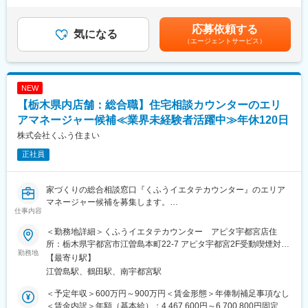
◎アドバイザー業務
海・関西で28店舗を展開し、今後3年で100店舗の展開を目指して
円～750,000円（12分割）（一律手当を含む）＜昇給有無＞有＜
・お客様のヒアリング、住宅会社への紹介、面談設定、相談後の
います。
残業手当＞有＜給与補足＞※上記年収には、45時間分のみなし残
フォロー、店頭集客 など
応募依頼する
さらなる出店を見据え、将来的に複数店舗の店長を担っていただ
気になる
業代を含む※詳細は、経験・能力を考慮した上で決定■給与改定：
ける方を募集します。
（エージェントサービス）
年2回（4月、10月）賃金はあくまでも目安の金額であり、選考を
◎店長業務
通じて上下する可能性があります。月給(月額)は固定手当を含めた
・店舗運営(売上・KPI管理、シフト管理など店舗全体のマネジメ
■やりがい
表記です。
ント)
・業種・業界未経験の方が、入社1年で新店舗立ち上げを任された
NEW
・店舗スタッフの指導育成、採用、評価
実績があります。年齢、経歴関係なく、実績次第で早期に大きな
・住宅会社との関係性構築
【栃木県内店舗：総合職】住宅相談カウンターのエリ
裁量をお持ちいただけます。
・新規店舗の立ち上げ(オープンまでの推進)
・まさに出店を加速させ始めたタイミングで、積極的にPDCAを
アマネージャー候補≪業界未経験者活躍中≫年休120日
・くふうイエタテフェア、各種イベントの運営 など
回しているため、様々な経験を積むことができます。
株式会社くふう住まい
・「家を建てる」という、人生でも大きなイベントに携われま
◎エリアマネージャー業務
す。
正社員
・複数店舗の運営管理と業績向上(エリア全体のPL管理) 管理
・自社商材の営業ではないため、お客様のご要望に本当に合った
・店長のマネジメント、育成、評価
選択肢をご提案することができます。
・マーケティングチームと連携した集客施策の実行・や運用推進
家づくりの総合相談窓口『くふうイエタテカウンター』のエリア
・エリアの人員計画への関与 など
マネージャー候補を募集します。
変更の範囲：会社の定める業務
仕事内容
店舗スタッフや1店舗の店長を経験した後、複数店舗の店長や新店
■採用背景
舗の立ち上げを経て、将来的にはエリアマネージャーを担ってい
＜勤務地詳細＞くふうイエタテカウンター アピタ宇都宮店住
当社「くふう住まい」は、“住まいにまつわる後悔をなくす”をミッ
ただく予定です。
所：栃木県宇都宮市江曽島本町22-7 アピタ宇都宮2F受動喫煙対
ションに、家づくりに関する相談カウンター・イベント・メディ
勤務地
策：屋内全面禁煙変更の範囲：会社の定める事業所
【最寄り駅】
ア・SaaSを運営する情報サービス企業です。
■業務詳細
江曽島駅、鶴田駅、南宇都宮駅
『くふうイエタテカウンター』は、注文住宅やリフォーム・リノ
アドバイザー業務を習得いただいた上で、早期に店長業務をお任
ベーションを検討している方への無料相談＆住宅会社紹介サービ
せします。
＜予定年収＞600万円～900万円＜賃金形態＞年俸制補足事項なし
スです。
＜賃金内訳＞年額（基本給）：4,467,600円～6,700,800円固定残