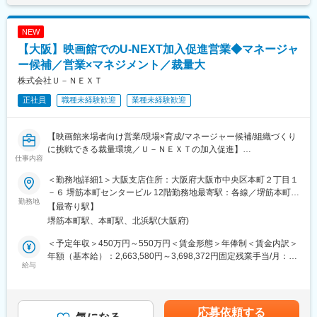
コンテンツと使いやすいプロダクトで顧客から支持されていま
(月額)は固定手当を含めた表記です。
・店舗スタッフ向け研修プログラムの企画・実施による販売スキ
す。映画館とのアライアンスによる対面営業という独自の販売チ
ルの底上げ
ャネルを強みに、高い営業再現性と実績を誇ります。営業×組織づ
NEW
・販売実績向上に向けたインセンティブ設計やキャンペーンの企
くりの両面で成長できる環境が整っています。
【大阪】映画館でのU-NEXT加入促進営業◆マネージャ
画立案
ー候補／営業×マネジメント／裁量大
変更の範囲：会社の定める業務
■配属部署について：
株式会社Ｕ－ＮＥＸＴ
＜コンシューマーマーケティンググループ＞
正社員
職種未経験歓迎
業種未経験歓迎
人数：6名
構成：20-40代の男女
全員が中途採用で、エネルギー業界未経験者も活躍しています。
【映画館来場者向け営業/現場×育成/マネージャー候補/組織づくり
に挑戦できる裁量環境／Ｕ－ＮＥＸＴの加入促進】
■業務の特徴：
仕事内容
◎店頭でのオフライン施策だけでなく、楽天ならではのデジタル
■部門やポジションの役割
も活用した集客なども取り組んでいます。
＜勤務地詳細1＞大阪支店住所：大阪府大阪市中央区本町２丁目１
映画館に来場されたお客様に対し、自社サービス「U-NEXT」の
◎楽天モバイル店舗は約1500。そして、現在も拡大中。その大き
－６ 堺筋本町センタービル 12階勤務地最寄駅：各線／堺筋本町駅
加入促進を提案する営業ポジションです。単なる営業に留まら
勤務地
なフィールドで活躍できます。（遠隔地とはZOOM等でのコミュ
受動喫煙対策：屋内全面禁煙＜勤務地詳細2＞大阪府内の映画館住
【最寄り駅】
ず、アルバイトスタッフの育成や営業組織の構築まで担い、売上
ニケーションで施策やオペレーションを浸透させています）
所：大阪府 受動喫煙対策：屋内全面禁煙変更の範囲：会社の定め
堺筋本町駅、本町駅、北浜駅(大阪府)
最大化を実現する役割を担います。
る事業所
■楽天について：
＜予定年収＞450万円～550万円＜賃金形態＞年俸制＜賃金内訳＞
■業務内容:
楽天は日本最大級のマーケットプレイスであり、eコマース、旅
年額（基本給）：2,663,580円～3,698,372円固定残業手当/月：
映画館来場者への営業活動を軸に、組織運営・マネジメントまで
給与
行、銀行、フィンテック、フードデリバリー、ゴルフ、保険、イ
78,035円～108,469円（固定残業時間45時間0分/月）超過した時
一貫して担当いただきます。
ンスタントメッセージング、モバイルネットワークなど、幅広い
間外労働の残業手当は追加支給＜月額＞300,000円～416,666円
・映画館来場者への対面営業（チケットカウンター隣等）
サービスを提供するインターネットエコシステムです。楽天は世
（12分割）（一律手当を含む）＜昇給有無＞有＜残業手当＞有＜
・動画・電子書籍配信サービス「U-NEXT」の提案・契約獲得
界で140以上のサービスを展開していますが、その中でもコマー
給与補足＞※上記はあくまで想定であり、ご経験、スキルに応じ決
応募依頼する
・担当劇場での営業活動（経験に応じ複数拠点を担当）