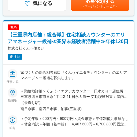
応募依頼する
気になる
業代を含む※詳細は、経験・能力を考慮した上で決定■給与改定：
も大きなイベントに関わるやりがいのある仕事です。
・住宅会社への紹介
（エージェントサービス）
年2回（4月、10月）賃金はあくまでも目安の金額であり、選考を
・面談日時の設定
通じて上下する可能性があります。月給(月額)は固定手当を含めた
■採用背景
・相談後のお客様、住宅会社のフォロー(お電話、LINE@)
表記です。
『くふうイエタテカウンター』は、注文住宅やリフォーム・リノ
※入社後、約2-3ヶ月間は研修を行います。座学研修、先輩の商談
ベーションを検討している方が、希望に合ったベストパートナー
NEW
への同席、ロープレ、ロープレ試験、先輩に同席してもらいなが
を見つけるための無料相談＆住宅会社紹介サービスです。2025年
らの商談を経て独り立ちとなります。
【三重県内店舗：総合職】住宅相談カウンターのエリ
4月現在、静岡県内に6店舗、愛知県内に4店舗、山梨県・栃木
アマネージャー候補≪業界未経験者活躍中≫年休120日
県・群馬県・千葉県内に1店舗ずつを展開しており、うち5店舗は
＜店長業務＞
株式会社くふう住まい
2024年9月以降に新規オープンしました。来年以降もさらなる出
・店舗運営
店を予定しているため、将来的にエリアマネージャー（1エリア8-
・店舗スタッフの指導育成、採用
正社員
10店舗ほどを想定）を担っていただける方を募集します。
・住宅会社との関係性構築など
■やりがい
＜エリアマネージャー業務＞
家づくりの総合相談窓口『くふうイエタテカウンター』のエリア
・業界業種未経験の方が入社1年で新店舗立ち上げを任された実績
・複数店舗の管理
マネージャー候補を募集します。
があります。年齢、経歴関係なく、実績次第で早期に大きな裁量
仕事内容
・店長のマネジメント
店舗スタッフや1店舗の店長を経験した後、複数店舗の店長や新店
をお持ちいただけます。
・マーケティングチームと連携した集客施策の実行や運用推進な
舗の立ち上げを経て、将来的にはエリアマネージャーを担ってい
＜勤務地詳細＞くふうイエタテカウンター 日永カヨー店住所：
・自社商材の営業ではないため、お客様のご要望に本当に合った
ど
ただく予定です。
三重県四日市市日永4丁目2-41 日永カヨー 受動喫煙対策：屋内全
選択肢をご提案することができます。
勤務地
面禁煙変更の範囲：会社の定める事業所
【最寄り駅】
※普通免許必要
■業務詳細
南日永駅、南四日市駅、泊駅(三重県)
変更の範囲：会社の定める業務
アドバイザー業務を習得いただいた上で、早期に店長業務をお任
■過去入社事例
せします。
＜予定年収＞600万円～900万円＜賃金形態＞年俸制補足事項なし
スポーツショップのエリアマネージャーや飲食チェーンのエリア
＜賃金内訳＞年額（基本給）：4,467,600円～6,700,800円固定残
長など異業界出身者が活躍中！
◎アドバイザー業務
給与
業手当/月：127,700円～191,600円（固定残業時間45時間0分/
今後も各地に出店を予定しているため、店舗立上げ初期からコア
・お客様のヒアリング、住宅会社への紹介、面談設定、相談後の
月）超過した時間外労働の残業手当は追加支給＜月額＞500,000