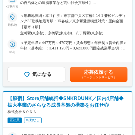
の自治体との連携事業など高い社会貢献性】
IoT無人ホテル「mizuka」「B/C」、AIチェックイン・予約システ
仕事内容
ムなどのホテル・システム事業を担います。
■概要
＜勤務地詳細＞本社住所：東京都中央区京橋2-14-1 兼松ビルディ
関東圏内の各役場での 「おくやみ窓口」 運営サポートを担当して
ング3F勤務地最寄駅：JR各線／東京駅受動喫煙対策：屋内全面禁
■組織構成
いただきます。
勤務地
煙変更の範囲：会社の定める事業所（リモートワーク含む）
各施設支配人、現場スタッフ、清掃・設備担当と連携しながら、
【最寄り駅】
エリア内複数拠点を統括します。
宝町駅(東京都)、京橋駅(東京都)、八丁堀駅(東京都)
■仕事内容
〇自治体対応・ 現場ヘルプ・運営サポート（自治体現場での支
＜予定年収＞447万円～470万円＜賃金形態＞年俸制＜賃金内訳＞
■教育体制
援）
年額（基本給）：3,411,120円～3,623,880円固定残業手当/月：
OJTを中心に現場での実践指導や経験者からのサポート、業務マ
・毎月各自治体で行われる定例会への出席
給与
88,900円～90,130円（固定残業時間40時間0分/月）超過した時間
ニュアルの整備による早期キャッチアップが可能です。
・窓口対応フォロー： 関東圏内の各役場にて、ご遺族への手続き
外労働の残業手当は追加支給＜月額＞373,160円～392,120円（12
案内や申請書作成の補助。
分割）（一律手当を含む）＜昇給有無＞有＜残業手当＞有＜給与
■キャリアパス
・コールセンターフォロー： おくやみ窓口の予約・問い合わせ電
補足＞■年収：4,477,920 円 - 4,705,440円※経験・スキルを考慮し
エリア統括や全社マネジメントに加え、新規事業や不動産・シス
応募依頼する
話受付対応。
気になる
た上で決定いたします。※想定年収には基本給・諸手当が含まれま
テム領域への挑戦など、多彩なキャリアアップが可能です。
（エージェントサービス）
※おくやみ窓口とは
す。ただし、通勤手当は含まれません。賃金はあくまでも目安の
IoT・DXを活用した事業拡大を進めており、幅広い経験を通じて
家族などが亡くなった際、役所で行うべき膨大な手続きを一カ所
金額であり、選考を通じて上下する可能性があります。月給(月額)
自身の志向に合ったキャリアを築ける環境です
でまとめて案内・サポートする専用窓口。ご遺族が複数の課（健
は固定手当を含めた表記です。
康保険課、介護保険課、税務課など）を回る負担や「何の手続き
■同社の魅力：
【原宿】Store店舗統括◆SNKRDUNK／国内4店舗◆
が必要かわからない」という不安を軽減するために設置されてい
IoTを活用した次世代型ホテル事業を展開し、宿泊業界のDXを推
拡大事業のさらなる成長基盤の構築をお任せ◎
ます。
進する成長企業です。
株式会社ＳＯＤＡ
現在はIoT×ホスピタリティ分野で成長を加速させる第二創業期に
■仕事のやりがいと社会貢献性
あり、事業拡大を進めています。
正社員
転勤なし
〇ご遺族に寄り添い、直接「ありがとう」をいただける。
また単一事業に依存せず、複数ブランド・事業領域を横断して展
悲しみや不安の中にいるご遺族を支え、複雑な手続きを終えた後
開しているため、多様な挑戦とキャリア形成が可能です。
の、安心した表情に立ち会え、「一人で悩んでいたので、お話を