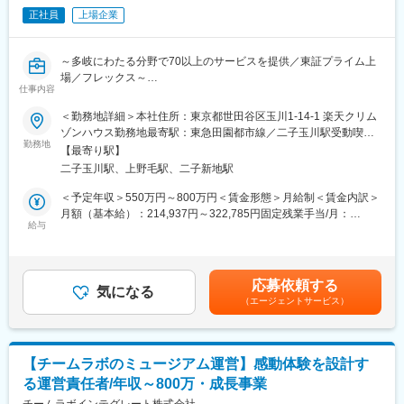
・統制戦略の立案サポート
正社員
上場企業
（5）組織横断プロジェクト推進
・営業・法務・人事などと連携した課題解決
・コンプライアンス施策の企画・実行
～多岐にわたる分野で70以上のサービスを提供／東証プライム上
・教育・研修プログラムの企画運用
場／フレックス～
仕事内容
■このポジションの特徴
■部署・サービスについて：
・楽天モバイルの事業成長を支える統制ポジション
＜勤務地詳細＞本社住所：東京都世田谷区玉川1-14-1 楽天クリム
全国の楽天モバイルショップにおけるサービス品質およびコンプ
・現場～経営まで一気通貫で関われる
ゾンハウス勤務地最寄駅：東急田園都市線／二子玉川駅受動喫煙
ライアンスの維持・向上を担う部門です。
勤務地
・「守り」だけでなく「攻めの統制」に関われる
対策：屋内全面禁煙変更の範囲：会社の定める事業所（リモート
【最寄り駅】
本ポジションは、店舗および委託先を含めたオペレーション品質
・データ×現場 × 企画でスキルが広がる
ワーク含む）
二子玉川駅、上野毛駅、二子新地駅
を管理・改善し、顧客体験の均一化と向上を推進いただきます。
■働く環境
＜予定年収＞550万円～800万円＜賃金形態＞月給制＜賃金内訳＞
■募集背景：
＜組織構成＞
月額（基本給）：214,937円～322,785円固定残業手当/月：
楽天モバイルショップ事業の拡大に伴い、全国の店舗における接
給与
・人数（グループマネージャー：3名、メンバー：6名）
68,063円～102,215円（固定残業時間40時間0分/月）超過した時
客品質、オペレーション品質、コンプライアンス遵守の重要性が
・年齢層：30代が中心
間外労働の残業手当は追加支給＜月給＞283,000円～425,000円
一層高まっています。店舗数や運営体制の拡大に合わせて品質管
・新卒中途割合：中途が中心
（一律手当を含む）＜昇給有無＞有＜残業手当＞有＜給与補足＞※
理体制を強化し、店舗および委託先を含めた現場運営の標準化と
＜中途入社者のバックグラウンド＞
上記はあくまで想定であり、ご経験、スキルに応じ決定させて頂
応募依頼する
継続的な改善を推進するため、新たに人員を募集します。
気になる
ショップ運営・販売企画、法人営業など
きます。■給与改定年2回■賞与年2回賃金はあくまでも目安の金額
（エージェントサービス）
＜活躍をしている中途入社者のキャリアパス実例＞
であり、選考を通じて上下する可能性があります。月給(月額)は固
■業務内容：
楽天グループの巨大なエコシステムの中で、リスク管理のプロフ
定手当を含めた表記です。
全国の楽天モバイルショップにおけるサービス品質とオペレーシ
ェッショナルを目指すことはもちろん、事業運営における改善・
ョン品質の維持・向上を担い、モニタリングから課題抽出、改善
企画スキルを磨くことができます
【チームラボのミュージアム運営】感動体験を設計す
施策の実行・定着までを一貫して推進するポジションです。
る運営責任者/年収～800万・成長事業
■出向先について
■具体的な業務内容：
チームラボインテグレート株式会社