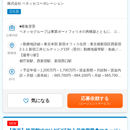
株式会社 ベネッセコーポレーション
正社員
■募集背景
ベネッセグループは事業ポートフォリオの再構築とともに、コー
仕事内容
ポレート・基盤業務を中心とした全社的なビジネスプロセス改革
を強力に推進しています。なかでもグループ全体のコスト構造改
＜勤務地詳細＞東京本部 新宿オフィス住所：東京都新宿区西新宿
革とオペレーション生産性の抜本的な向上は、変革を支える重要
2-1-1 新宿三井ビルディング15F（受付）勤務地最寄駅：各線／新
テーマの一つです。
勤務地
宿駅受動喫煙対策：屋内全面禁煙変更の範囲：会社の定める事業
【最寄り駅】
その一環として、2023年にオペレーショントランスフォーメーシ
所（リモートワーク含む）
都庁前駅、西新宿駅、新宿西口駅
ョン（OX）本部を新設し、グループ横断の基盤業務改革を担う体
制を整備しました。OX本部配下のコンタクトセンター運営部で
＜予定年収＞1,200万円～1,700万円＜賃金形態＞月給制＜賃金内
は、顧客対応を担う全国7拠点・年間約250万件・約3000名規模の
訳＞月額（基本給）：665,700円～884,100円＜月給＞665,700円
コンタクトセンター機能を対象に、部門ごとに分散していた運営
給与
～884,100円＜昇給有無＞有＜残業手当＞無＜給与補足＞※経験・
モデルを全社最適の形へ統合・再設計する取り組みを進めていま
スキルを考慮し、当社規定により支給。■賞与：年2回賃金はあく
す。
までも目安の金額であり、選考を通じて上下する可能性がありま
す。月給(月額)は固定手当を含めた表記です。
応募依頼する
現在は、契約・拠点配置・運営体制・人材育成・生成AIをはじめ
気になる
（エージェントサービス）
とするテクノロジー活用までを含めた、次世代コンタクトセンタ
ーの構築を推進中です。3ヵ年で効率・品質を飛躍的に向上させ、
FY28に向けて大幅なコスト改善を実現すると同時に、創出したリ
ソースを顧客品質向上へ再配分することを目指しています。
NEW
変革を一気に加速させるため、CIO（兼OX本部長直下）の「コン