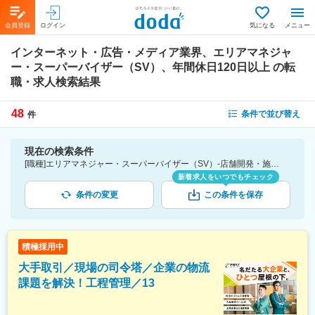
会員登録
ログイン
気になる
メニュー
インターネット・広告・メディア業界、エリアマネジャ
ー・スーパーバイザー（SV）、年間休日120日以上
の転
職・求人検索結果
48
条件で並び替え
件
現在の検索条件
[職種]エリアマネジャー・スーパーバイザー（SV）-店舗開発・施設管理 [業種]インターネット・広告・メディア業界 [こだわり条件ピックアップ]年間休日120日以上 [詳細条件](休日・働き方)年間休日120日以上
新着求人をいつでもチェック
条件の変更
この条件を保存
積極採用中
大手取引／現場の司令塔／企業の物流
課題を解決！工程管理／13