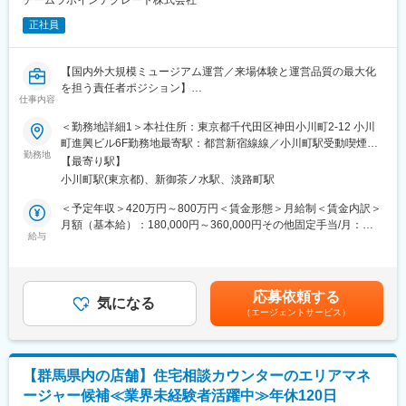
楽天グループ株式会社で採用となりますが、入社後は楽天トータ
・全国の店舗における接客品質やオペレーション品質の向上、コ
ルソリューションズ株式会社への出向となります。
正社員
ンプライアンス遵守状況をモニタリングし、品質指標に基づいた
社名：楽天トータルソリューションズ株式会社
評価・改善を実施
事業内容：会社運営に関連するサービスの、企画や立ち上げ、コ
・課題がある領域に対しては、改善施策の立案および現場への落
ンサルティング、現場オペレーションのマネジメントと実行、シ
【国内外大規模ミュージアム運営／来場体験と運営品質の最大化
とし込みを推進
ステムやインフラの準備・運営を含めたトータルパッケージの提
を担う責任者ポジション】
・教育・標準化・ルール整備を通じて品質の均一化を図り、継続
仕事内容
供
■業務概要
的な改善サイクルを構築
勤務地：東京
当社が運営する2,000～20,000平方メートル規模のデジタルアー
＜勤務地詳細1＞本社住所：東京都千代田区神田小川町2-12 小川
トミュージアムにて、現場運営責任者として来場者体験の満足度
町進興ビル6F勤務地最寄駅：都営新宿線線／小川町駅受動喫煙対
■働く環境：
変更の範囲：会社の定める業務
向上と運営品質の最大化を推進します。多様なパートナーや関係
勤務地
策：敷地内喫煙可能場所あり＜勤務地詳細2＞国内拠点住所：東京
品質管理グループ：9名
【最寄り駅】
部門と連携し、国内外拠点で新たな価値創造に貢献いただきま
都 国内ミュージアム（麻布台/豊洲/京都etc）受動喫煙対策：敷地
マネージャー：1名
小川町駅(東京都)、新御茶ノ水駅、淡路町駅
す。
内喫煙可能場所あり変更の範囲：会社の定める事業所
アシスタントマネージャー：2名
＜予定年収＞420万円～800万円＜賃金形態＞月給制＜賃金内訳＞
メンバー：6名
■業務詳細
月額（基本給）：180,000円～360,000円その他固定手当/月：
来場者アンケートの企画・実施やそのデータ分析による現場への
給与
49,200円～98,400円固定残業手当/月：70,800円～141,600円（固
■歓迎条件：別枠記載の必須条件と併せて下記に該当する方を歓迎
フィードバックを行い、顧客満足度の向上に向けた課題の抽出と
定残業時間40時間0分/月）超過した時間外労働の残業手当は追加
・多拠点ビジネスのサービス品質改善の経験
改善策の立案・実行を担当します。さらに業務プロセスや運営フ
支給＜月給＞300,000円～600,000円（一律手当を含む）＜昇給有
ローの課題分析・効率化施策の推進、アート・テクノロジー・ク
無＞有＜残業手当＞有＜給与補足＞・年収はあくまで目安の金額
変更の範囲：会社の定める業務
応募依頼する
リエイティブ分野の専門家や事業パートナーとの調整・情報共有
気になる
です。・ご経験/スキルを考慮の上決定します。賃金はあくまでも
（エージェントサービス）
も担います。新規ミュージアム開業時には運営スタッフ研修計画
目安の金額であり、選考を通じて上下する可能性があります。月
やマニュアル作成、社内調整も実施。現場スタッフの育成や業務
給(月額)は固定手当を含めた表記です。
改善提案、顧客対応品質の維持・向上、来場体験全般のマネジメ
ントを一貫して担当します。
【群馬県内の店舗】住宅相談カウンターのエリアマネ
ージャー候補≪業界未経験者活躍中≫年休120日
■企業について