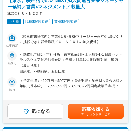
【東京】映画館でのU-NEXT加入促進営業◆マネージャ
タクトセンター部長」 を新設します。次世代コンタクトセンター
の戦略策定から、統廃合、教育改革、AI活用によるノンボイス化
ー候補／営業×マネジメント／裁量大
などの統括をします。
株式会社Ｕ－ＮＥＸＴ
正社員
職種未経験歓迎
業種未経験歓迎
■業務イメージ
（1）次世代コンタクトセンター戦略の策定
・顧客接点の将来像（在り方・チャネル・体験価値）の策定
【映画館来場者向け営業/現場×育成/マネージャー候補/組織づくり
・グループ横断で統一すべき業務標準化・品質基準の策定
に挑戦できる裁量環境／Ｕ－ＮＥＸＴの加入促進】
・中期ロードマップ（3年）の策定と経営合意形成
仕事内容
（2）BPR・コスト構造改革の実行
■部門やポジションの役割
・全拠点のAs-Is可視化
＜勤務地詳細1＞本社住所：東京都品川区上大崎3-1-1 目黒セント
映画館に来場されたお客様に対し、自社サービス「U-NEXT」の
・自動化・標準化・再配置による最適化
ラルスクエア勤務地最寄駅：各線／目黒駅受動喫煙対策：屋内全
加入促進を提案する営業ポジションです。単なる営業に留まら
勤務地
・KPI再設計（AHT、一次解決率、品質指標、コンタクト比率な
面禁煙＜勤務地詳細2＞東京都内の映画館住所：東京都 受動喫煙
【最寄り駅】
ず、アルバイトスタッフの育成や営業組織の構築まで担い、売上
ど）
対策：屋内全面禁煙変更の範囲：会社の定める事業所
目黒駅、不動前駅、五反田駅
最大化を実現する役割を担います。
・重点領域の短期改善（Quick Win）設計と実行
（3）AI・デジタルを活用したCX/EX改革
＜予定年収＞450万円～550万円＜賃金形態＞年俸制＜賃金内訳＞
■業務内容:
・生成AIによる回答支援・ナレッジ自動化
年額（基本給）：2,663,580円～3,698,372円固定残業手当/月：
映画館来場者への営業活動を軸に、組織運営・マネジメントまで
給与
・音声認識ツール・QAボットの導入
78,035円～108,469円（固定残業時間45時間0分/月）超過した時
一貫して担当いただきます。
・プロセスマイニング分析の実施
間外労働の残業手当は追加支給＜月額＞300,000円～416,666円
・映画館来場者への対面営業（チケットカウンター隣等）
・オムニチャネル運営の最適化
（12分割）（一律手当を含む）＜昇給有無＞有＜残業手当＞有＜
・動画・電子書籍配信サービス「U-NEXT」の提案・契約獲得
（4）組織運営および部門のビルドアップ
給与補足＞※上記はあくまで想定であり、ご経験、スキルに応じ決
応募依頼する
・担当劇場での営業活動（経験に応じ複数拠点を担当）
気になる
・数十名規模の本部組織のマネジメント
定させて頂きます。■昇給：年1回賃金はあくまでも目安の金額で
（エージェントサービス）
・大型イベントブースでの営業活動
・オペレーション管理者の育成/評価
あり、選考を通じて上下する可能性があります。月給(月額)は固定
・アルバイトスタッフの採用、教育、営業指導
・変革を受容する組織文化の醸成
手当を含めた表記です。
・売上未達要因の分析および改善施策の実行