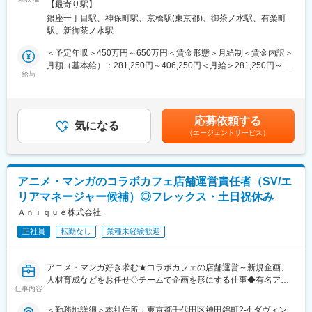
所：東京都千代田区神田猿楽町1-5-15 猿楽町SSビル3F勤務地最
当社は、ポケモンの関連グッズの販売、直営店（オンライン含）
【最寄り駅】
の運営方法や接客スタイルがスタッフ個々の経験や熱意に依存す
寄駅：各線／神保町駅受動喫煙対策：敷地内全面禁煙変更の範
の運営、イベント運営を展開しています。現在では、国内22店舗
銀座一丁目駅、神保町駅、京橋駅(東京都)、御茶ノ水駅、有楽町
る場面もあり、お客様への体験価値や人材育成、売上づくりに差
囲：会社の定める事業所
（2025年3月現在）、海外2店舗（シンガポール、台北）を展開し
駅、新御茶ノ水駅
が生じやすい状況です。
ております。
＜予定年収＞450万円～650万円＜賃金形態＞月給制＜賃金内訳＞
2016年にはインターネットショッピングサイトを開設、海外にも
そこで今回募集するSVには、単なる店舗管理にとどまらず、「キ
月額（基本給）：281,250円～406,250円＜月給＞281,250円～
店舗出店を行い、世界中のファンの方々に世界観を感じてもらえ
ャラクター体験」「接客」「売上向上」を連動させた店舗運営の
給与
406,250円＜昇給有無＞有＜残業手当＞有＜給与補足＞※給与は経
るよう事業拡大を行っております。
仕組みづくりを担っていただきます。店舗体験の質を高めるため
験・能力等を考慮の上、決定します。※上記年収は賞与を含みま
世界観を大切にしつつ、時には新しい何かと組み合わせることに
の基盤づくりに、ゼロベースから携わることができるポジション
す。■昇給：年2回（人事評価に応じて決定）■賞与：2か月分×年2
よって新たな可能性を探り生み出し、ポケモンコンテンツをリア
です。
回（会社の業績及び人事評価に応じて支給の有無、金額を決定）■
ルにお客様にお届けすることで、人々をワクワクさせ続けるため
応募依頼する
気になる
年収例：・560万円／月給35万円＋賞与／35歳賃金はあくまでも
の活動をしております。
（エージェントサービス）
■業務内容
目安の金額であり、選考を通じて上下する可能性があります。月
店舗運営・接客指導・人材育成・売上向上施策などを幅広く担当
給(月額)は固定手当を含めた表記です。
変更の範囲：会社の定める業務
し、店舗体験全体の品質向上を推進いただきます。
アニメ・マンガのコラボカフェ店舗運営責任者（SV/エ
■具体的には：
リアマネージャー候補）◎フレックス・土日祝休み
単に商品を販売するのではなく、「ファンとの継続的な関係づく
り」を実現する接客を現場へ浸透させる役割を担います。
Ａｎｉｑｕｅ株式会社
正社員
転勤なし
業種未経験歓迎
・複数店舗の運営統括
・店長育成／スタッフ育成
・接客品質基準の設計
アニメ・マンガ好き求む★コラボカフェの店舗運営～新規企画、
・店舗ごとの売上・体験分析
人材育成などをお任せ◇チームで企画を形にする仕事◆有名アニ
・導線・接客改善提案
仕事内容
メ・マンガ人気作品とのコラボ実績は80作品以上◆フレックス・
・店舗オペレーション改善
土日祝休み・住宅補助あり（＊条件あり）
＜勤務地詳細＞本社住所：東京都千代田区神田錦町2-4 ダヴィン
・店舗体験に関する共通言語づくり