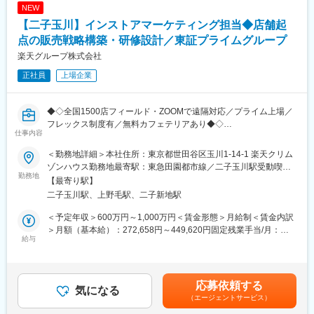
・拠点運営（シフト管理、クレーム対応、ルール整備）
変更の範囲：会社の定める業務
NEW
※最初の数か月程度ご自身で映画館等で来場顧客への加入促進営業
【二子玉川】インストアマーケティング担当◆店舗起
を行った後に、複数の映画館をまたぎアルバイトスタッフの管理
や組織運営をメインで対応いただきます。
点の販売戦略構築・研修設計／東証プライムグループ
楽天グループ株式会社
■組織構成：
正社員
上場企業
全体で約26名の組織で、配属チームは20代～30代中心。現場を担
うアルバイトスタッフは平均20代前半と若く、社員が育成・マネ
ジメントを担います。
◆◇全国1500店フィールド・ZOOMで遠隔対応／プライム上場／
フレックス制度有／無料カフェテリアあり◆◇
■やりがいや魅力
仕事内容
「映画館に訪れるお客様」に対し、「U-NEXT」という価値ある
■業務内容：
サービスを提案するため、営業成果がダイレクトに数値として可
＜勤務地詳細＞本社住所：東京都世田谷区玉川1-14-1 楽天クリム
全国の「楽天モバイルショップ」における「楽天でんき」のマー
視化される環境です。また、営業に加え教育・マネジメント・仕
ゾンハウス勤務地最寄駅：東急田園都市線／二子玉川駅受動喫煙
ケティング業務を担当いただきます。
勤務地
組みづくりまで担うため、営業力とマネジメント力を同時に高め
対策：屋内全面禁煙変更の範囲：会社の定める事業所（リモート
【最寄り駅】
店舗を起点とした更なる契約促進を目標に、販売オペレーション
ることができます。現場起点で組織改善まで関われるため、プレ
ワーク含む）
二子玉川駅、上野毛駅、二子新地駅
の構築、エリアごとの課題分析、成功事例の横展開などを推進し
イヤーに留まらない営業キャリア形成が可能です。
ていただきます。
＜予定年収＞600万円～1,000万円＜賃金形態＞月給制＜賃金内訳
■キャリアパス
＞月額（基本給）：272,658円～449,620円固定残業手当/月：
・楽天モバイルショップにおける「楽天でんき」の販売プロセス
給与
フロント営業として実績を積んだ後、複数拠点を統括するSVやエ
86,342円～142,380円（固定残業時間40時間0分/月）超過した時
最適化および販売戦略の立案・実行
リアマネージャーへステップアップ可能です。その後は委託先と
間外労働の残業手当は追加支給＜月給＞359,000円～592,000円
・複数店舗の販売パフォーマンス分析およびKPI管理
の法人営業などのキャリアも目指せます。
（一律手当を含む）＜昇給有無＞有＜残業手当＞有＜給与補足＞※
・現場へのヒアリングを通じた課題抽出と、販売手法の改善・標
上記はあくまで想定であり、ご経験、スキルに応じ決定させて頂
応募依頼する
準化（遠隔地は出張ではなくZOOM等で対応しています）
気になる
■同社の特徴：
きます。■昇給年2回■賞与年2回■決算賞与有賃金はあくまでも目
（エージェントサービス）
・成功事例のベストプラクティス化、および全社的なマニュア
同社は日本発のSVODサービスとして高いシェアを持ち、豊富な
安の金額であり、選考を通じて上下する可能性があります。月給
ル・トークスクリプトの構築