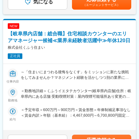
気になる
業代を含む※詳細は、経験・能力を考慮した上で決定■給与改定：
・住宅会社への紹介
（エージェントサービス）
年2回（4月、10月）賃金はあくまでも目安の金額であり、選考を
・面談日時の設定
■同社の特徴：
通じて上下する可能性があります。月給(月額)は固定手当を含めた
・相談後のお客様、住宅会社のフォロー(お電話、LINE@)
同社は日本発のSVODサービスとして高いシェアを持ち、豊富な
表記です。
※入社後、約2-3ヶ月間は研修を行います。座学研修、先輩の商談
コンテンツと使いやすいプロダクトで顧客から支持されていま
NEW
への同席、ロープレ、ロープレ試験、先輩に同席してもらいなが
す。映画館とのアライアンスによる対面営業という独自の販売チ
らの商談を経て独り立ちとなります。
【岐阜県内店舗：総合職】住宅相談カウンターのエリ
ャネルを強みに、高い営業再現性と実績を誇ります。営業×組織づ
くりの両面で成長できる環境が整っています。
アマネージャー候補≪業界未経験者活躍中≫年休120日
＜店長業務＞
株式会社くふう住まい
・店舗運営
変更の範囲：会社の定める業務
・店舗スタッフの指導育成、採用
正社員
・住宅会社との関係性構築など
＜エリアマネージャー業務＞
～「住まいにまつわる後悔をなくす」をミッションに新たな挑戦
・複数店舗の管理
をしてみませんか？マネジメント経験を活かしつつ別の業界に興
仕事内容
・店長のマネジメント
味をお持ちの方大歓迎！
・マーケティングチームと連携した集客施策の実行や運用推進な
＜勤務地詳細＞くふうイエタテカウンター(岐阜県内店舗)住所：岐
ど
家づくりの総合相談窓口『くふうイエタテカウンター』のエリア
阜県内にある店舗 受動喫煙対策：屋内喫煙可能場所あり変更の範
マネージャー候補を募集します。
勤務地
囲：会社の定める事業所
※普通免許必要
店舗スタッフや1店舗の店長を経験した後、複数店舗の店長や新店
＜予定年収＞600万円～900万円＜賃金形態＞年俸制補足事項なし
舗の立ち上げを経て、将来的にはエリアマネージャーを担ってい
＜賃金内訳＞年額（基本給）：4,467,600円～6,700,800円固定残
■過去入社事例
ただく予定です。
給与
業手当/月：127,700円～191,600円（固定残業時間45時間0分/
スポーツショップのエリアマネージャーや飲食チェーンのエリア
月）超過した時間外労働の残業手当は追加支給＜月額＞500,000
長など異業界出身者が活躍中！
■業務詳細
円～750,000円（12分割）（一律手当を含む）＜昇給有無＞有＜
今後も各地に出店を予定しているため、店舗立上げ初期からコア
＜アドバイザー業務＞
残業手当＞有＜給与補足＞※上記年収には、45時間分のみなし残
メンバーとして携わることができ、「家を建てる」という人生で
・お客様のヒアリング