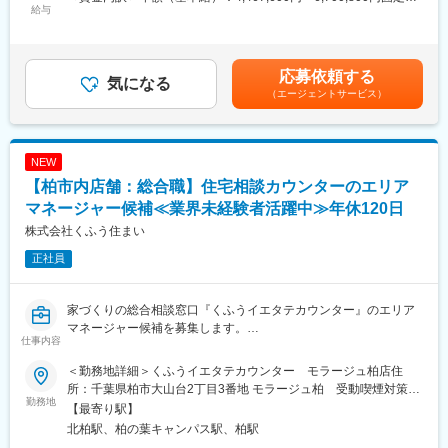
店舗数は急速に拡大しており、2024年には静岡を中心に6店舗だ
◎アドバイザー業務
給与
業手当/月：127,700円～191,600円（固定残業時間45時間0分/
ったところから、2年弱で20店舗を新規出店。現在は関東・東
・お客様のヒアリング、住宅会社への紹介、面談設定、相談後の
月）超過した時間外労働の残業手当は追加支給＜月額＞500,000
海・関西で28店舗を展開し、今後3年で100店舗の展開を目指して
フォロー、店頭集客 など
円～750,000円（12分割）（一律手当を含む）＜昇給有無＞有＜
います。
残業手当＞有＜給与補足＞※上記年収には、45時間分のみなし残
応募依頼する
さらなる出店を見据え、将来的に複数店舗の店長を担っていただ
◎店長業務
気になる
業代を含む※詳細は、経験・能力を考慮した上で決定■給与改定：
ける方を募集します。
（エージェントサービス）
・店舗運営(売上・KPI管理、シフト管理など店舗全体のマネジメ
年2回（4月、10月）賃金はあくまでも目安の金額であり、選考を
ント)
通じて上下する可能性があります。月給(月額)は固定手当を含めた
■やりがい
・店舗スタッフの指導育成、採用、評価
表記です。
・業種・業界未経験の方が、入社1年で新店舗立ち上げを任された
・住宅会社との関係性構築
NEW
実績があります。年齢、経歴関係なく、実績次第で早期に大きな
・新規店舗の立ち上げ(オープンまでの推進)
【柏市内店舗：総合職】住宅相談カウンターのエリア
裁量をお持ちいただけます。
・くふうイエタテフェア、各種イベントの運営 など
・まさに出店を加速させ始めたタイミングで、積極的にPDCAを
マネージャー候補≪業界未経験者活躍中≫年休120日
回しているため、様々な経験を積むことができます。
◎エリアマネージャー業務
株式会社くふう住まい
・「家を建てる」という、人生でも大きなイベントに携われま
・複数店舗の運営管理と業績向上(エリア全体のPL管理) 管理
す。
正社員
・店長のマネジメント、育成、評価
・自社商材の営業ではないため、お客様のご要望に本当に合った
・マーケティングチームと連携した集客施策の実行・や運用推進
選択肢をご提案することができます。
・エリアの人員計画への関与 など
家づくりの総合相談窓口『くふうイエタテカウンター』のエリア
マネージャー候補を募集します。
変更の範囲：会社の定める業務
■採用背景
仕事内容
店舗スタッフや1店舗の店長を経験した後、複数店舗の店長や新店
当社「くふう住まい」は、“住まいにまつわる後悔をなくす”をミッ
舗の立ち上げを経て、将来的にはエリアマネージャーを担ってい
ションに、家づくりに関する相談カウンター・イベント・メディ
＜勤務地詳細＞くふうイエタテカウンター モラージュ柏店住
ただく予定です。
ア・SaaSを運営する情報サービス企業です。
所：千葉県柏市大山台2丁目3番地 モラージュ柏 受動喫煙対策：
勤務地
『くふうイエタテカウンター』は、注文住宅やリフォーム・リノ
屋内全面禁煙変更の範囲：会社の定める事業所
【最寄り駅】
■業務詳細
ベーションを検討している方への無料相談＆住宅会社紹介サービ
北柏駅、柏の葉キャンパス駅、柏駅
アドバイザー業務を習得いただいた上で、早期に店長業務をお任
スです。