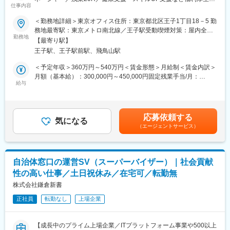
■やりがいや魅力
仕事内容
実！時短勤務OKで多様な働き方推進中◆◇
「映画館に訪れるお客様」に対し、「U-NEXT」という価値ある
サービスを提案するため、営業成果がダイレクトに数値として可
＜勤務地詳細＞東京オフィス住所：東京都北区王子1丁目18－5 勤
＼全国展開を進める成長企業で、裁量を持ちながら新しいホテル
視化される環境です。また、営業に加え教育・マネジメント・仕
務地最寄駅：東京メトロ南北線／王子駅受動喫煙対策：屋内全面
運営に挑戦できるポジションです／
勤務地
組みづくりまで担うため、営業力とマネジメント力を同時に高め
禁煙変更の範囲：会社の定める事業所
【最寄り駅】
ることができます。現場起点で組織改善まで関われるため、プレ
王子駅、王子駅前駅、飛鳥山駅
■業務概要
イヤーに留まらない営業キャリア形成が可能です。
当社が運営する複数のホテル施設を統括するエリアマネージャー
＜予定年収＞360万円～540万円＜賃金形態＞月給制＜賃金内訳＞
として、支配人のマネジメントや現場支援、収益管理などを担当
■キャリアパス
月額（基本給）：300,000円～450,000円固定残業手当/月：
いただきます。
給与
フロント営業として実績を積んだ後、複数拠点を統括するSVやエ
78,100円～117,100円（固定残業時間45時間0分/月）超過した時
運営体制の強化や業務の標準化、人材育成を通じて、ホテル事業
リアマネージャーへステップアップ可能です。その後は委託先と
間外労働の残業手当は追加支給＜月給＞378,100円～567,100円
の安定成長を推進するポジションです。
の法人営業などのキャリアも目指せます。
（一律手当を含む）＜昇給有無＞有＜残業手当＞有賃金はあくま
でも目安の金額であり、選考を通じて上下する可能性がありま
応募依頼する
■業務詳細
気になる
■同社の特徴：
す。月給(月額)は固定手当を含めた表記です。
（エージェントサービス）
・各施設支配人の育成・評価・業務フォロー
同社は日本発のSVODサービスとして高いシェアを持ち、豊富な
・現場オペレーションの品質管理や改善指導
コンテンツと使いやすいプロダクトで顧客から支持されていま
・施設ごとの採用・シフト管理、スタッフ研修・指導
す。映画館とのアライアンスによる対面営業という独自の販売チ
・清掃・設備・外注業者対応やトラブル発生時のエスカレーショ
ャネルを強みに、高い営業再現性と実績を誇ります。営業×組織づ
自治体窓口の運営SV（スーパーバイザー）｜社会貢献
ン管理
くりの両面で成長できる環境が整っています。
性の高い仕事／土日祝休み／在宅可／転勤無
・有事（欠勤・繁忙・トラブル等）における現場支配人業務の代
行
株式会社鎌倉新書
変更の範囲：会社の定める業務
・お客様対応やクレーム一次対応
正社員
転勤なし
上場企業
・施設の売上・稼働・コスト等の数値管理と改善提案
・他部署と連携した課題共有・新規施策展開、業務標準化
【成長中のプライム上場企業／ITプラットフォーム事業や500以上
■扱うサービス