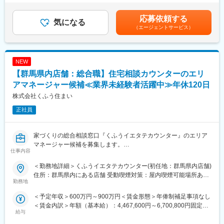
メンバーとして携わることができ、「家を建てる」という人生で
フォロー、店頭集客 など
円～750,000円（12分割）（一律手当を含む）＜昇給有無＞有＜
も大きなイベントに関わるやりがいのある仕事です。
残業手当＞有＜給与補足＞※上記年収には、45時間分のみなし残
応募依頼する
◎店長業務
気になる
業代を含む※詳細は、経験・能力を考慮した上で決定■給与改定：
■採用背景
（エージェントサービス）
・店舗運営(売上・KPI管理、シフト管理など店舗全体のマネジメ
年2回（4月、10月）賃金はあくまでも目安の金額であり、選考を
『くふうイエタテカウンター』は、注文住宅やリフォーム・リノ
ント)
通じて上下する可能性があります。月給(月額)は固定手当を含めた
ベーションを検討している方が、希望に合ったベストパートナー
・店舗スタッフの指導育成、採用、評価
表記です。
を見つけるための無料相談＆住宅会社紹介サービスです。2025年
・住宅会社との関係性構築
NEW
4月現在、静岡県内に6店舗、愛知県内に4店舗、山梨県・栃木
・新規店舗の立ち上げ(オープンまでの推進)
【群馬県内店舗：総合職】住宅相談カウンターのエリ
県・群馬県・千葉県内に1店舗ずつを展開しており、うち5店舗は
・くふうイエタテフェア、各種イベントの運営 など
2024年9月以降に新規オープンしました。来年以降もさらなる出
アマネージャー候補≪業界未経験者活躍中≫年休120日
店を予定しているため、将来的にエリアマネージャー（1エリア8-
◎エリアマネージャー業務
株式会社くふう住まい
10店舗ほどを想定）を担っていただける方を募集します。
・複数店舗の運営管理と業績向上(エリア全体のPL管理) 管理
正社員
・店長のマネジメント、育成、評価
■やりがい
・マーケティングチームと連携した集客施策の実行・や運用推進
・業界業種未経験の方が入社1年で新店舗立ち上げを任された実績
・エリアの人員計画への関与 など
家づくりの総合相談窓口『くふうイエタテカウンター』のエリア
があります。年齢、経歴関係なく、実績次第で早期に大きな裁量
マネージャー候補を募集します。
をお持ちいただけます。
■採用背景
仕事内容
店舗スタッフや1店舗の店長を経験した後、複数店舗の店長や新店
・自社商材の営業ではないため、お客様のご要望に本当に合った
当社「くふう住まい」は、“住まいにまつわる後悔をなくす”をミッ
舗の立ち上げを経て、将来的にはエリアマネージャーを担ってい
選択肢をご提案することができます。
ションに、家づくりに関する相談カウンター・イベント・メディ
＜勤務地詳細＞くふうイエタテカウンター(初任地：群馬県内店舗)
ただく予定です。
ア・SaaSを運営する情報サービス企業です。
住所：群馬県内にある店舗 受動喫煙対策：屋内喫煙可能場所あり
変更の範囲：会社の定める業務
勤務地
『くふうイエタテカウンター』は、注文住宅やリフォーム・リノ
変更の範囲：会社の定める事業所
■業務詳細
ベーションを検討している方への無料相談＆住宅会社紹介サービ
＜予定年収＞600万円～900万円＜賃金形態＞年俸制補足事項なし
アドバイザー業務を習得いただいた上で、早期に店長業務をお任
スです。
＜賃金内訳＞年額（基本給）：4,467,600円～6,700,800円固定残
せします。
店舗数は急速に拡大しており、2024年には静岡を中心に6店舗だ
給与
業手当/月：127,700円～191,600円（固定残業時間45時間0分/
ったところから、2年弱で20店舗を新規出店。現在は関東・東
月）超過した時間外労働の残業手当は追加支給＜月額＞500,000