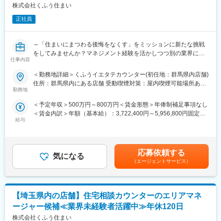
私たちはデジタルアートをつくるアート集団「チームラボ」の、
株式会社くふう住まい
日本全国・世界各地での大規模ミュージアムにおける事業開発・
正社員
運営責任を担っています。
デジタルアートミュージアムの企画運営、体験設計、スタッフ教
育、現場改善、顧客対応など多岐にわたります。
～「住まいにまつわる後悔をなくす」をミッションに新たな挑戦
をしてみませんか？マネジメント経験を活かしつつ別の業界に興
■業務の魅力
仕事内容
味をお持ちの方大歓迎！
最先端アート体験を社会に提供し、自身の成長や社会的インパク
＜勤務地詳細＞くふうイエタテカウンター(初任地：群馬県内店舗)
トを実感できる環境です。
家づくりの総合相談窓口『くふうイエタテカウンター』のエリア
住所：群馬県内にある店舗 受動喫煙対策：屋内喫煙可能場所あり
マネージャー候補を募集します。店舗スタッフや1店舗の店長を経
勤務地
変更の範囲：会社の定める事業所
■就業環境
験した後、複数店舗の店長や新店舗の立ち上げを経て、将来的に
完全週休二日制、年間休日125日、各種手当・福利厚生も整い、
＜予定年収＞500万円～800万円＜賃金形態＞年俸制補足事項なし
はエリアマネージャーを担っていただく予定です。
長期的に働きやすい職場環境です。
＜賃金内訳＞年額（基本給）：3,722,400円～5,956,800円固定残
給与
業手当/月：106,500円～170,300円（固定残業時間45時間0分/
■業務詳細
■主な展示会実績
月）超過した時間外労働の残業手当は追加支給＜月額＞416,700
＜アドバイザー業務＞
-チームラボ 踊る！アート展と、学ぶ！未来の遊園地
円～666,700円（12分割）（一律手当を含む）＜昇給有無＞有＜
・お客様のヒアリング
（2014-2015、東京）
残業手当＞有＜給与補足＞※上記年収には、45時間分のみなし残
・住宅会社への紹介
応募依頼する
http://odoru.team-lab.net/
気になる
業代を含む※詳細は、経験・能力を考慮した上で決定■給与改定：
・面談日時の設定
（エージェントサービス）
年2回（4月、10月）賃金はあくまでも目安の金額であり、選考を
・相談後のお客様、住宅会社のフォロー(お電話、LINE@)
-FUTURE WORLD WHERE ART MEETS SCIENCE
通じて上下する可能性があります。月給(月額)は固定手当を含めた
※入社後、約2-3ヶ月間は研修を行います。座学研修、先輩の商談
（2016-、シンガポール）
表記です。
への同席、ロープレ、ロープレ試験、先輩に同席してもらいなが
http://exhibition.team-lab.net/singapore/
【埼玉県内の店舗】住宅相談カウンターのエリアマネ
らの商談を経て独り立ちとなります。
ージャー候補≪業界未経験者活躍中≫年休120日
-teamLab: Living Digital Space and Future Parks
＜店長業務＞
株式会社くふう住まい
（2016、シリコンバレー）