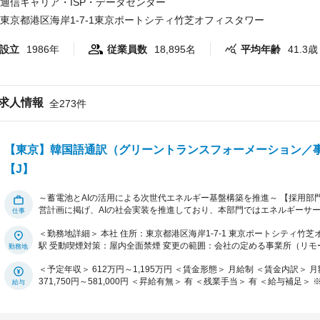
通信キャリア・ISP・データセンター
東京都港区海岸1-7-1東京ポートシティ竹芝オフィスタワー
設立
1986年
従業員数
18,895名
平均年齢
41.3歳
求人情報
全273件
【東京】韓国語通訳（グリーントランスフォーメーション／
【J】
～蓄電池とAIの活用による次世代エネルギー基盤構築を推進～ 【採用部門概要】 当社は「Activate AI for Society」を中期経
営計画に掲げ、AIの社会実装を推進しており、本部門ではエネルギーサービ
表した「AI時代を支える次世代電力インフラの構築に向けて、ギガワッ
＜勤務地詳細＞ 本社 住所：東京都港区海岸1-7-1 東京ポートシティ竹
人材を募集いたします。 革新型バッテリー、BESS（蓄電池システム）
駅 受動喫煙対策：屋内全面禁煙 変更の範囲：会社の定める事業所（リモ
トナー企業とともに自ら開発し、AI時代の電力需要急拡大を支える次世
る持続可能な社会への貢献を目指します。 【部門が目指す姿】 ・AI時代の電力需要急拡大を支える次世代エネルギーインフ
＜予定年収＞ 612万円～1,195万円 ＜賃金形態＞ 月給制 ＜賃金内訳＞ 月額（基本給）：371,750円～581,000円 ＜月給＞
ラの構築 ・蓄電池とAIを活用したエネルギーマネジメントによる電力の
371,750円～581,000円 ＜昇給有無＞ 有 ＜残業手当＞ 有 ＜給与補足＞ ※想定理論年収：6,125,000円～11,953,400円（月給
会への貢献 【部門の特徴】 ・ソフトバンクが注力するエネルギー領域を主管する本部 ・革新型バッテリー、BESS、EMSを
＋賞与＋特別加算賞与） ※時間外手当は一般職のみとなり、かつ、実際
活用した新たな価値創出を目指す挑戦を主たる活動とする部門 ・製品開
記は10時間相当で計算） ※賞与、特別加算賞与は会社業績、個人別評価に応じて変動します。
ができる環境 【ミッション】 国産バッテリー事業の立ち上げに関するコミュニケーション支援業務 ※通訳だけでなく、提案
であり、選考を通じて上下する可能性があります。 月給(月額)は固定手
資料の翻訳・社内ブリーフィング・交渉サポートを含む 【主な業務】 韓国語を用いてパートナー企業と当社社員の間の円滑