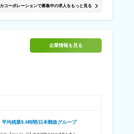
は固定手当を含めた表記です。
おります。 異業種からの中途入社の方も活躍して
カコーポレーションで募集中の求人をもっと見る
の縫製、洗い加工、生地開発と生産、及び貿易業務
枚点以上にも及びます。これだけの枚点数を扱える企
める業務
企業情報を見る
均残業9.4時間/日本郵政グループ