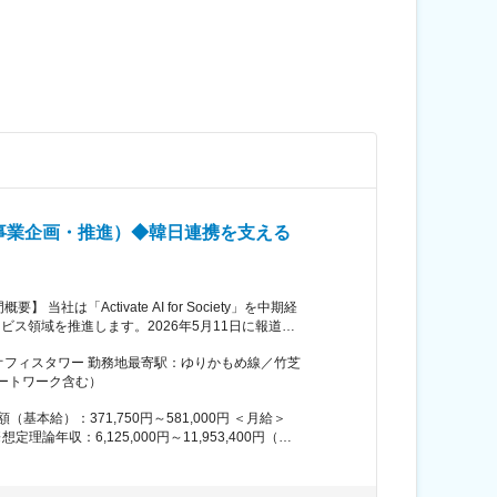
事業企画・推進）◆韓日連携を支える
ス領域を推進します。2026年5月11日に報道発
ト時規模の国産バッテリー事業を開始」を推進する
芝オフィスタワー 勤務地最寄駅：ゆりかもめ線／竹芝
、EMS（エネルギーマネジメントシステム）をパー
ートワーク含む）
代エネルギーインフラの構築、電力の最適利用によ
最適利用の実現 ・脱炭素・カーボンニュートラル社
の時間外手当は、勤務実績に応じて変動します（上
発から事業開発、量産化まで一貫して取り組むこと
 賃金はあくまでも目安の金額
当を含めた表記です。