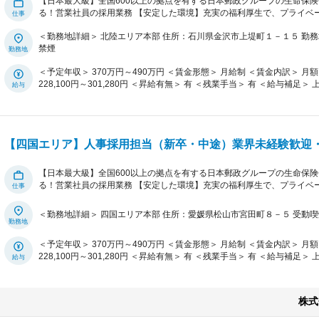
【日本最大級】全国600以上の拠点を有する日本郵政グループの生命保険
る！営業社員の採用業務 【安定した環境】充実の福利厚生で、プライベ
卒採用・中途採用における業務を幅広くお任せ 日本最大級の保険会社であるかんぽ生命で、新卒採用および中途採用の業務
＜勤務地詳細＞ 北陸エリア本部 住所：石川県金沢市上堤町１－１５ 勤務地最寄駅：JR線／金沢駅 受動喫煙対策：屋内全面
全般を行います。 担当エリアの地域特性にあわせて、学生・求職者に対
禁煙
び面接等の選考対応を行い、かんぽ生命の営業職員としてふさわしい人物
卒採用においては、会社説明会等のイベント実施や大学訪問による情報
＜予定年収＞ 370万円～490万円 ＜賃金形態＞ 月給制 ＜賃金内訳＞ 月額（基本給）：228,100円～301,280円 ＜月給＞
選考するとともに、入社まで内定者のフォローアップを実施します。 中
228,100円～301,280円 ＜昇給有無＞ 有 ＜残業手当＞ 有 ＜給与補足＞ 上記年収・月収の他、諸手当 （通勤手当・残業手
介された求職者の選考を行うとともに、リファラル採用の促進やダイレ
当・住居手当・扶養手当・営業手当など）の支給もございます。 ■詳細は
手法での応募者確保を行うなど、幅広い業務を担っていただきます。 【年収例】主任：450-500万円→課長代理：500-650
与：年2回 賃金はあくまでも目安の金額であり、選考を通じて上下する可能性があります。 月給(月額)は固定手当を含めた
万円→課長／担当課長：650-800万円→管理職：800-1000万円超 【1日のスケジュール例】 8:50 出社 9:00 始業 9:30
表記です。
中途採用の最終面接調整 10:30 ダイレクトリクルーティングのスカウト送付
13:00 新卒イベント 15:00 中途採用の一次面接 16:00 内定者の入
【四国エリア】人事採用担当（新卒・中途）業界未経験歓迎・平
17:45 終業 17:50 退社 【働きやすい職場環境】 始業時間は業務に応じて調整可能で、イベントに合わせて遅めに出社す
るなど、自身のスケジュールを管理しながら働けます。 面接日程やイベ
度程度）その場合には平日に代休を取得可能です。 【キャリアパス】 
【日本最大級】全国600以上の拠点を有する日本郵政グループの生命保険
者」などの昇進が可能。他のコースへ転換する「コース転換制度」や他
る！営業社員の採用業務 【安定した環境】充実の福利厚生で、プライベ
あり、多様なキャリアを描けます。
卒採用・中途採用における業務を幅広くお任せ 日本最大級の保険会社であるかんぽ生命で、新卒採用および中途採用の業務
全般を行います。 担当エリアの地域特性にあわせて、学生・求職者に対
＜勤務地詳細＞ 四国
び面接等の選考対応を行い、かんぽ生命の営業職員としてふさわしい人物
卒採用においては、会社説明会等のイベント実施や大学訪問による情報
＜予定年収＞ 370万円～490万円 ＜賃金形態＞ 月給制 ＜賃金内訳＞ 月額（基本給）：228,100円～301,280円 ＜月給＞
選考するとともに、入社まで内定者のフォローアップを実施します。 中
228,100円～301,280円 ＜昇給有無＞ 有 ＜残業手当＞ 有 ＜給与補足＞ 上記年収・月収の他、諸手当 （通勤手当・残業手
介された求職者の選考を行うとともに、リファラル採用の促進やダイレ
当・住居手当・扶養手当・営業手当など）の支給もございます。 ■詳細は
手法での応募者確保を行うなど、幅広い業務を担っていただきます。 【年収例】主任：450-500万円→課長代理：500-650
与：年2回 賃金はあくまでも目安の金額であり、選考を通じて上下する可能性があります。 月給(月額)は固定手当を含めた
万円→課長／担当課長：650-800万円→管理職：800-1000万円超 【1日のスケジュール例】 8:20 出社 8:30 始業 9:30
表記です。
中途採用の最終面接調整 10:30 ダイレクトリクルーティングのスカウト送付
株式
13:00 新卒イベント 15:00 中途採用の一次面接 16:00 内定者の入
17:15 終業 17:20 退社 【働きやすい職場環境】 始業時間は業務に応じて調整可能で、イベントに合わせて遅めに出社す