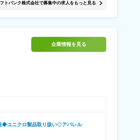
フトバンク株式会社で募集中の求人をもっと見る
事前準備（資料翻訳、社内ブリーフィング、用語集
整備） ・実務者会議に加え、役員会議など（不定期）での通訳・交渉サポート 変更の範囲：会社の定める業務
企業情報を見る
祝◆ユニクロ製品取り扱い◇アパレル