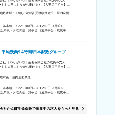
会社 【やりがい◎】生命保険会社の成長を支え
ートを大事にしながら働けます 【人事採用担当】新
し、かんぽ生命の魅力を伝えながら応募者確保およ
を見極め、採用いただきます。 【具体的には】新
提供等により魅力を訴求し、応募いただいた学生を
途採用においては、求人媒体や人材紹介会社から紹
クトリクルーティングによるスカウトなど、様々な
社内規程に基づき決定します。 ■昇給：年1回／賞
 11:30 新卒イベント準備 12:00 昼食
社者手続き 17:00 中途採用の一次面接合否検討
均残業9.4時間/日本郵政グループ
ントの開催日によっては土日に出勤有（頻度は月1
「担当者→主任→課長代理→課長／担当課長→管理
会社 【やりがい◎】生命保険会社の成長を支え
の部署を経験できる「キャリアチャレンジ制度」も
ートを大事にしながら働けます 【人事採用担当】新
し、かんぽ生命の魅力を伝えながら応募者確保およ
エリア本部 住所：愛媛県松山市宮田町８－５ 受動喫煙対策：屋内全面禁煙
を見極め、採用いただきます。 【具体的には】新
提供等により魅力を訴求し、応募いただいた学生を
途採用においては、求人媒体や人材紹介会社から紹
クトリクルーティングによるスカウトなど、様々な
社内規程に基づき決定します。 ■昇給：年1回／賞
 11:30 新卒イベント準備 12:00 昼食
会社かんぽ生命保険で募集中の求人をもっと見る
社者手続き 16:45 中途採用の一次面接合否検討