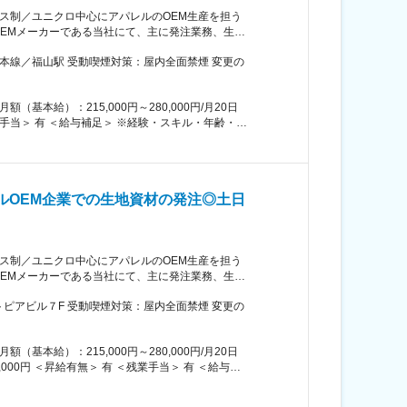
ックス制／ユニクロ中心にアパレルのOEM生産を担う
に必要な生地・
システムへの入力作業 ・貿易書類作成等 ■週次
：顧客の依頼事項の対応 木曜：社内資料の整理 金
の対応も発生します。 ・日本以外に海外子会社との
ります
残業代を含んだ金額です。 ※出張手当支給あり ■賞
の良い社風です！ ■当社について：当
・オフィスウェア・ユニフォーム等のワーキングウ
るアパレルOEMメーカーです。年間の生産枚数は
、当社の強みです。 変更の範囲：会社
ルOEM企業での生地資材の発注◎土日
ックス制／ユニクロ中心にアパレルのOEM生産を担う
広島県福山市に
ントピアビル７F 受動喫煙対策：屋内全面禁煙 変更の
１か月程度を予定しております。東京での業務遂行
ただきます。研修期間中の宿泊先も会社にてご準備
オーダー受注/発注、生地資材管理表のメンテナンス
※上記想定年収は月10時間の残業代を含んだ金額で
発生します。 ・日本以外に海外子会社とのコミュニ
給：年1回（4月） 賃金はあくまでも目