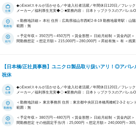
◆◇Excelスキルが活かせる／中途入社者活躍／年間休日120日／フレ
メーカー／福利厚生充実◆◇ ■業務内容： 日本トップクラスのアパレルOEMメーカーである当社にて、主に発注業務、生産/
納期確認業務をお任せします。ご入社後はOJTメインで業務を習得いただきます。 ■業務詳細： ・オーダー
＜勤務地詳細＞ 本社 住所：広島県福山市西町2-8-19 勤務地最寄駅：山陽本線／福山駅 受動喫煙対策：屋内全面禁煙 変更の
資材・付属の発注（メール・電話・FAX） ・発注した製品の納期管理 ・社内
範囲：無
の業務イメージ： 月曜：社内資料の整理 火曜：オーダー受注/発注 水曜
曜：オーダー受注/発注、生地資材管理表のメンテナンス ※配属部署によりスケジュールは異なります。 ■業務の特徴： ・発
＜予定年収＞ 350万円～450万円 ＜賃金形態＞ 日給月給制 ＜賃金内訳＞ 月額（基本給）：215,000円～280,000円/月20日
注方法は、90％がメール対応、他、電話、FAXの利用やメール＋電話で
間勤務想定 ＜想定月額＞ 215,000円～280,000円 ＜昇給有無＞ 有 ＜残業手当＞ 有 ＜給与補足＞ ※経験・スキル・年齢・前
コミュニケーションもあり、Teamsなどのオンラインツールを活用します。 ■組織構成：配属チームによって異な
職の給与などを考慮し決定いたします。 ※上記想定年収は月10時間分の
が、6～8名が在籍しております。 異業種からの中途入社の方も活躍しており、風通し
与：年2回（7月、12月） ■昇給：年1回（4月） 賃金はあくまでも目安の金額であり、選考を通じて上下する可能性がありま
社はメンズ、レディースのカジュアルウェア、インナーウェア、作業着
す。 月給(月額)は固定手当を含めた表記です。
ェアまでの縫製、洗い加工、生地開発と生産、及び貿易業務までを手掛け
6300万枚点以上にも及びます。これだけの枚点数を扱える企業は国内でも極めて稀で
【日本橋/正社員事務】ユニクロ製品取り扱いアリ！◎アパレ
の定める業務
祝休
◆◇Excelスキルが活かせる／中途入社者活躍／年間休日120日／フレ
メーカー／福利厚生充実◆◇ ■業務内容： 日本トップクラスのアパレルOEMメーカーである当社にて、主に発注業務、生産/
納期確認業務をお任せします。ご入社後はOJTメインで業務を習得いただきます。 ■研修について： 本社が
＜勤務地詳細＞ 東京事務所 住所：東京都中央区日本橋馬喰町2-3-2 セ
ございますので、入社後研修は本社で実施いたします。期間は数週間～
範囲：無
に必要な基礎知識を習得していただけるよう本社にてフォローさせてい
いたしますのでご安心ください◎ ■業務詳細： ・オーダーに必要な生地・資材・付属の発注（メール・電話） ・発注した製
＜予定年収＞ 380万円～480万円 ＜賃金形態＞ 日給月給制 ＜賃金内訳＞ 月額（基本給）：215,000円～280,000円/月20日
品の納期管理 ・社内システムへの入力作業 ・貿易書類作成等 ■週次の業務イメージ： 月曜：社内資料の整理 火曜：オーダ
間勤務想定 その他固定手当/月：25,000円 ＜想定月額＞ 240,000円～305,000円 ＜昇給有無＞ 有 ＜残業手当＞ 有 ＜給与補
ー受注/発注 水曜：顧客の依頼事項の対応 木曜：社内資料の整理 金曜：
足＞ ※経験・スキル・年齢・前職の給与などを考慮し決定いたします。 
■業務の特徴： ・発注方法は、90％がメール対応、他、電話での対応も
す。 ※出張手当支給あり ■地域手当：25,000円/月 ■賞与：年2回（7月、12月） ■昇
ケーションもあり、Teamsなどのオンラインツールを活用します。 ■組織構成：配属予定の部署には１チームで11名ほど(管