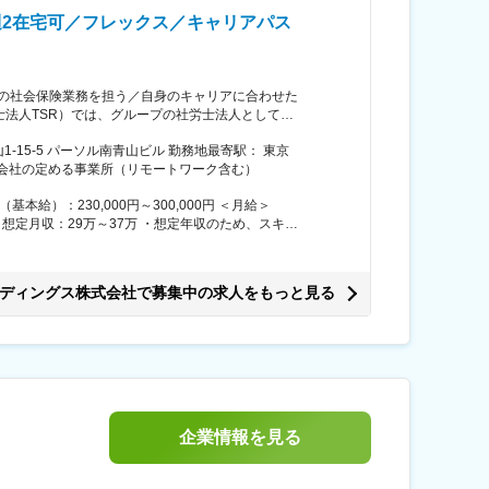
イミングで正社員登用の昇格試験にチャレンジする
2在宅可／フレックス／キャリアパス
されております。 ※必ず正社員になるとは限りま
ち位置のため顧客企業や各事業会社などステークホ
環境です。 ・関係各社との調整能力はもちろん、
の社会保険業務を担う／自身のキャリアに合わせた
勤務で、月内での繁閑差が発生します。 変更の
います。グループの社員が安心して働ける環境を整
最寄駅： 東京
運用改善に取り組んでいます。 ■業務概要
：会社の定める事業所（リモートワーク含む）
トをお任せします。入社直後は実務を通じたキャッ
入退社や扶養家族異動、給付申請書などに伴う届出、
、役所の問い合わせ対応 ・社会保険業務に従事する
企画・推進（業務全体のフロー構築、マニュアル作
業手当を含む ・昇給・昇格年2回、賞与年2回、実
ジです。 ■組織構成 社員9名（代
名の計35名で構成されています。（子育て中の社員
eople/interview/interview15/ ■キャリアア
ディングス株式会社で募集中の求人をもっと見る
ていきます。当社で活躍後、ホールディングスの人
業時間は通常20時間～
在宅勤務は、他メンバーや派遣スタッフと相談しなが
、給与計算（月例給与・賞与）、人事・賃金制度の
企業情報を見る