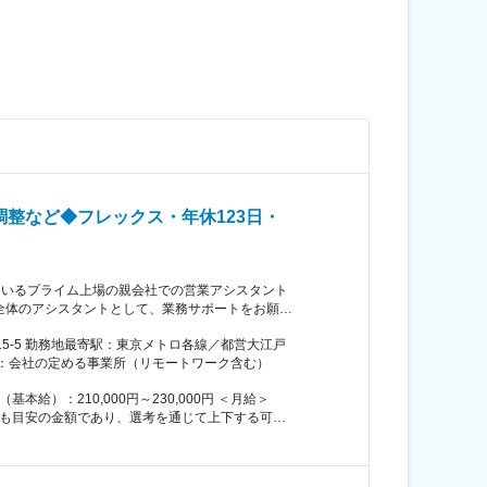
整など◆フレックス・年休123日・
ているプライム上場の親会社での営業アシスタント
営大江戸
社内会議、顧客訪問、来客、会食） ・業績管理（エ
囲：会社の定める事業所（リモートワーク含む）
券、ホテル、海外旅行時は保険/Wifi手配） ・
ループ横断での営業企画、法人向けマーケティング
組み合わせた総合的な提案営業活動や、法人向けデ
促進を通じて、グループシナジーを最大化させるこ
して得意分野を活かして活躍しています。 ■雇