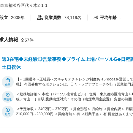
東京都渋谷区代々木2-1-1
設立
2008年
従業員数
78,119名
平均年齢
-
求人情報
全57件
週3在宅◆未経験◎営業事務◆プライム上場パーソルG◆日程調
土日祝休
【＜1回選考＞正社員へのキャリアチャレンジ制度あり／dodaを運営し
職】 今回募集するポジションは、日々トップアプローチを行う営業部門全体のアシスタントとして、業務サポートをお願い
したいと思っております。 ■業務概要 営業25名のアシスタントとして下記業務を幅広くサポートをお願いします。 ■業務詳
＜勤務地詳細＞ 本社（パーソル南青山ビル） 住所：東京都港区南青山1-15-5 勤務地最寄駅：東京メトロ各線／都
細 【営業アシスタント業務】 ・メール/電話対応 ・スケジュール調整（
線／青山一丁目駅 受動喫煙対策：その他（喫煙専用室設置） 変更の範
クセルを用いての売上集計、報告資料の作成/印刷） ・出張手配（国内外の旅
その他（契約書捺印、名刺発注、議事録作成など） ■所属組織について 大手企業向けアカウント営業、官公庁・地方自治体
＜予定年収＞ 340万円～370万円 ＜賃金形態＞ 月給制 ＜賃金内訳＞ 月額（基本給）：210,000円～230,000円 ＜月給＞
への地域・社会課題解決に向けた企画・提案営業、および、パーソルグ
210,000円～230,000円 ＜昇給有無＞ 有 ＜残業手当＞ 有 賃金はあくまでも目安の金額であり、選考を通じて上下する可能
を担当する本部です。大手顧客を中心とした、グループの商材を柔軟に
性があります。 月給(月額)は固定手当を含めた表記です。
ジタルマーケティングや、グループ内各社の営業担当者間のクロスセル
とをミッションにしています。 ■組織構成 本部サポート室は、本部内の各部（営業部・企画部・マーケティング部）のサポ
ート全般を担っています。室長1名とメンバー3名、それぞれが各部の担当と