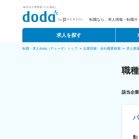
転職なら、求人情報・転職サイ
求人を探す
転職・求人doda（デューダ）トップ
>
企業情報・会社概要検索
>
求人募
職
該当企
パ