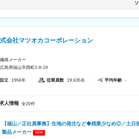
ソ
なコミュニケーションを支援する通訳・翻訳・調整業務 【具体的な業務】 ・当社事業推進担当とともに、パートナー企業へ
の提案・協議に同席し、韓国語と日本語での同時通訳を実施 ・会議前の
式会社マツオカコーポレーション
繊維メーカー
広島県福山市西町2-8-19
設立
1956年
従業員数
19,635名
平均年齢
-
求人情報
全20件
【福山／正社員事務】生地の発注など◆残業少なめ◎／土日
製品メーカー
NEW