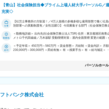
用形態について 入口は契約社員での入社となりますが、最短1年後のタ
【青山】社会保険担当◆プライム上場人材大手パーソルG／週
ことができます。直近の実績としては3~4年目のタイミングで正社員登用
せんのでご注意ください。 ■魅力 ・パーソルグループALLにて、グループシナジーを発揮していくということにポジティブ
充実◇
かつ非常に意欲的に取り組める環境です。 ・ホールディングスという立
ルダーが多いことから、高い調整力・交渉力・関係構築力などが身につく
【社労士事務所の方歓迎！／4万人規模の多種多様な雇用形態で働く社員
スピード感を持ってスキルアップできる環境です。 ・マンスリーフレックス
別部署への異動制度有／女性活躍◎】 今回募集する部門（社会保険労務士法人TSR）では、グループの社労士法人として国
範囲：会社の定める業務
内グループ約27社、約4万名の従業員に対する社会保険手続きを担って
＜勤務地詳細＞ 出向先(社会保険労務士法人TSR) 住所：東京都港区南青山1-15-5 パーソル南青山ビル 勤務地
えることをミッションに、サービスレベルとコストのバランスを考えながら常に
メトロ千代田線線／乃木坂駅 受動喫煙対策：屋内全面禁煙 変更の範囲
実務は派遣スタッフが行うため、派遣スタッフのフォローやマネジメン
チアップの期間もございます。 ＜業務詳細＞ ・労働・社会保険業務（
＜予定年収＞ 450万円～560万円 ＜賃金形態＞ 月給制 ＜賃金内訳＞ 月額（基本給）：230,000円～300,000円 ＜月給＞
傷病手当金や出産手当金の申請、など） ・従業員窓口、各組織との連携
230,000円～300,000円 ＜昇給有無＞ 有 ＜残業手当＞ 有 ＜給与補足＞ ・想定月収：29万～37万 ・想定年収のため、スキル
派遣スタッフのフォローやマネジメント ・サービス品質の向上に向けた
やご経験に応じて変動する可能性あり ・上記年収は月30時間分の想定残
成、BPRの実施など） ※1名当たり5名～6名程度の派遣スタッフを管理していただくイメー
働分の残業手当あり 賃金はあくまでも目安の金額であり、選考を通じて上下する可能性があります。 月給(月額)は固定手当
表1名、エキスパート1名、室長1名、メンバー6名）と派遣スタッフ26
を含めた表記です。
も多い環境です！） 室長の記事：https://www.persol-group.co.jp/recruit/holdings/p
パーソルホール
ップ事例 チーム全体の管理・マネジメントをするリーダーへ役職を上げ
事管理部人事厚生室に異動された事例もあり、TSR社以外での就業も長期的に可能です。 ■働き方 残
30時間程度です。年末～年初めの繁忙期には40時間前後となります。
ら決めていただきます（目安週2日）。 ■出向先：社会保険労務士法人TSR 事業内容：各種助成金・給付金コンサルティン
グ、労働・社会保険各種事務手続、就業規則その他諸規程の作成・変更
構築～運用支援などの経営者支援 変更の範囲：会社の定める業務
フトバンク株式会社