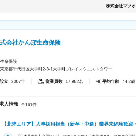
安の金額であり、選考を通じて上下する可能性があります。 月給(月額)
理職除く)の社員が在籍しており、 その内、１名が東京事務所に在籍して
株式会社マツオ
おりますので、風通しの良い社風です！ ■当社について： 当社はメンズ、レディースのカジュアルウェア、インナーウェ
ア、作業着・オフィスウェア・ユニフォーム等のワーキングウェアまで
までを手掛けるアパレルOEMメーカーです。年間の生産枚数は6300万
業は国内でも極めて稀で、当社の強みです。 変更の範囲：会社の定
式会社かんぽ生命保険
生命保険
東京都千代田区大手町2-3-1大手町プレイスウエストタワー
設立
2007年
従業員数
17,952名
平均年齢
44.2歳
求人情報
全161件
【北陸エリア】人事採用担当（新卒・中途）業界未経験歓迎・平