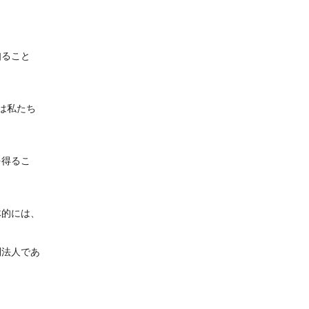
知ること
は私たち
を得るこ
体的には、
利法人であ