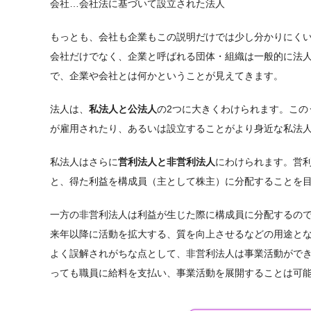
会社…会社法に基づいて設立された法人
もっとも、会社も企業もこの説明だけでは少し分かりにく
会社だけでなく、企業と呼ばれる団体・組織は一般的に法
で、企業や会社とは何かということが見えてきます。
法人は、
私法人と公法人
の2つに大きくわけられます。こ
が雇用されたり、あるいは設立することがより身近な私法
私法人はさらに
営利法人と非営利法人
にわけられます。営
と、得た利益を構成員（主として株主）に分配することを
一方の非営利法人は利益が生じた際に構成員に分配するの
来年以降に活動を拡大する、質を向上させるなどの用途と
よく誤解されがちな点として、非営利法人は事業活動がで
っても職員に給料を支払い、事業活動を展開することは可