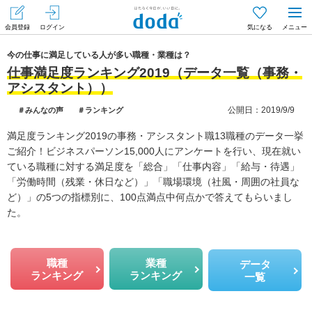
会員登録
ログイン
気になる
メニュー
今の仕事に満足している人が多い職種・業種は？
仕事満足度ランキング2019（データ一覧（事務・
アシスタント））
公開日：2019/9/9
＃みんなの声
＃ランキング
満足度ランキング2019の事務・アシスタント職13職種のデータ一挙
ご紹介！ビジネスパーソン15,000人にアンケートを行い、現在就い
ている職種に対する満足度を「総合」「仕事内容」「給与・待遇」
「労働時間（残業・休日など）」「職場環境（社風・周囲の社員な
ど）」の5つの指標別に、100点満点中何点かで答えてもらいまし
た。
職種
業種
データ
ランキング
ランキング
一覧