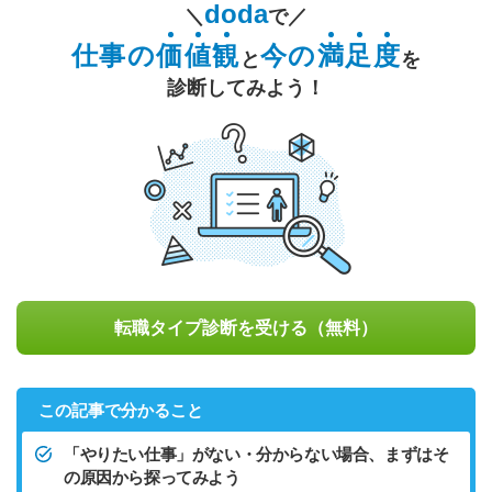
doda
＼
で／
仕事の
価
値
観
今の
満
足
度
と
を
診断してみよう！
転職タイプ診断を受ける（無料）
この記事で分かること
「やりたい仕事」がない・分からない場合、まずはそ
の原因から探ってみよう