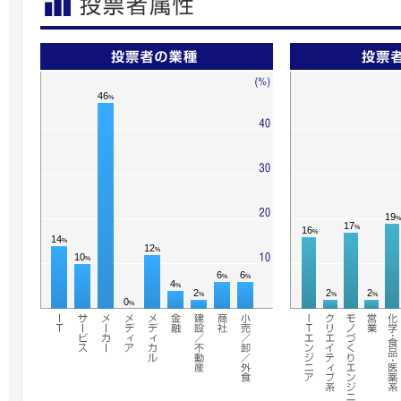
46
%
19
%
17
%
16
%
14
%
12
%
10
%
6
6
%
%
4
%
2
2
2
%
%
%
0
%