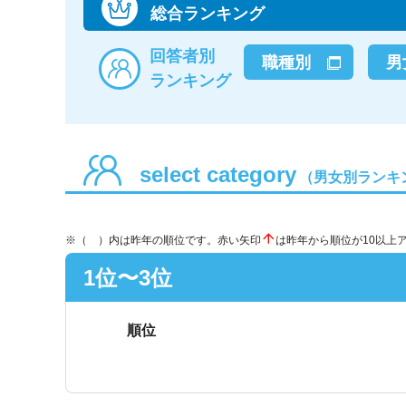
総合ランキング
回答者別
職種別
男
ランキング
select category
（男女別ランキ
※（ ）内は昨年の順位です。赤い矢印
は昨年から順位が10以上
1位〜3位
順位