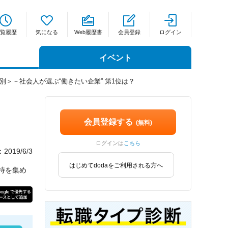
覧履歴
気になる
Web履歴書
会員登録
ログイン
イベント
別＞－社会人が選ぶ“働きたい企業” 第1位は？
会員登録する
(無料)
ログインは
こちら
019/6/3
はじめてdodaをご利用される方へ
持を集め