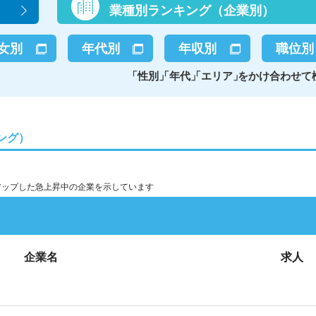
業種別ランキング（企業別）
女別
年代別
年収別
職位別
「
性別
」
「
年代
」
「
エリア
」
をかけ合わせて
ング）
アップした急上昇中の企業を示しています
企業名
求人