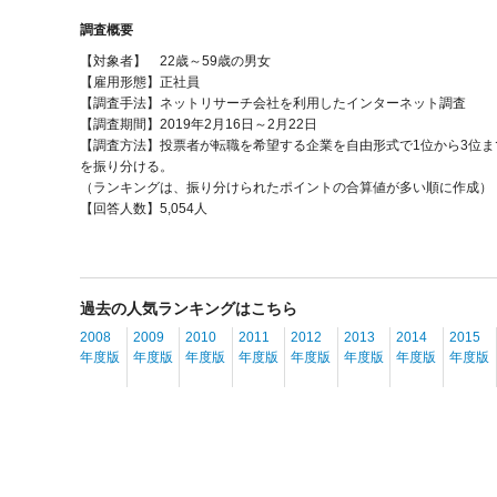
調査概要
【対象者】 22歳～59歳の男女
【雇用形態】正社員
【調査手法】ネットリサーチ会社を利用したインターネット調査
【調査期間】2019年2月16日～2月22日
【調査方法】投票者が転職を希望する企業を自由形式で1位から3位ま
を振り分ける。
（ランキングは、振り分けられたポイントの合算値が多い順に作成）
【回答人数】5,054人
過去の人気ランキングはこちら
2008
2009
2010
2011
2012
2013
2014
2015
年度版
年度版
年度版
年度版
年度版
年度版
年度版
年度版