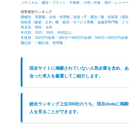
メディカル
建設・プラント・不動産
小売／外食
旅行・レジャー
回答者別ランキング
職種別
営業職
企画・管理職
技術（IT・通信）職
技術系（電気
技術系（建築・土木）職
販売・サービス系職
金融系専門職
クリ
男女別
男性
女性
年代別
20代
30代
40代以上
年収別
300万円未満
300万〜500万円未満
500万〜650万円未満
職位別
一般社員
管理職
現在サイトに掲載されていない人気企業を含め、あ
合った求人を厳選してご紹介します。
総合ランキング上位300社のうち、現在dodaに掲
人を見ることができます。