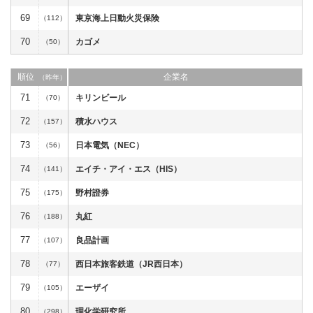
69
東京海上日動火災保険
（112）
70
カゴメ
（50）
順位
企業名
（昨年）
71
キリンビール
（70）
72
積水ハウス
（157）
73
日本電気（NEC）
（56）
74
エイチ・アイ・エス（HIS）
（141）
75
野村證券
（175）
76
丸紅
（188）
77
良品計画
（107）
78
西日本旅客鉄道（JR西日本）
（77）
79
エーザイ
（105）
80
理化学研究所
（298）