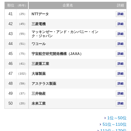
順位
企業名
詳細
（昨年）
41
NTTデータ
（25）
詳細
42
三菱電機
（45）
詳細
マッキンゼー・アンド・カンパニー・イン
43
（55）
詳細
ク・ジャパン
44
ワコール
（51）
詳細
45
宇宙航空研究開発機構（JAXA）
（75）
詳細
46
三菱重工業
（41）
詳細
47
大塚製薬
（102）
詳細
48
アステラス製薬
（59）
詳細
49
三井物産
（37）
詳細
50
未来工業
（20）
詳細
1位～50位
51位～110位
111位～170位