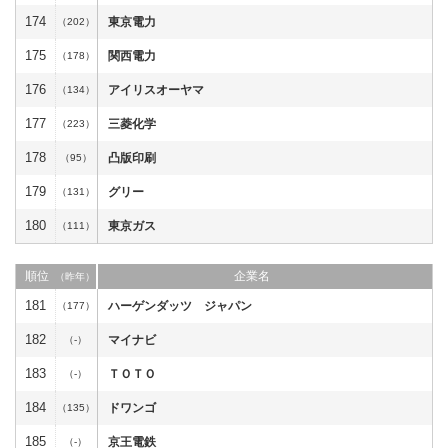
174
東京電力
（202）
175
関西電力
（178）
176
アイリスオーヤマ
（134）
177
三菱化学
（223）
178
凸版印刷
（95）
179
グリー
（131）
180
東京ガス
（111）
順位
企業名
（昨年）
181
ハーゲンダッツ ジャパン
（177）
182
マイナビ
（-）
183
ＴＯＴＯ
（-）
184
ドワンゴ
（135）
185
京王電鉄
（-）