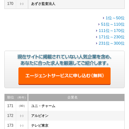
170
あずさ監査法人
（-）
1位～50位
51位～110位
111位～170位
171位～230位
231位～300位
順位
企業名
（昨年）
171
ユニ・チャーム
（90）
172
アルビオン
（-）
173
テレビ東京
（-）