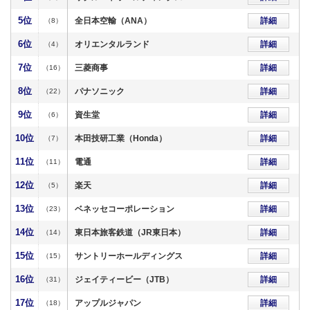
5位
全日本空輸（ANA）
詳細
（8）
6位
オリエンタルランド
詳細
（4）
7位
三菱商事
詳細
（16）
8位
パナソニック
詳細
（22）
9位
資生堂
詳細
（6）
10位
本田技研工業（Honda）
詳細
（7）
11位
電通
詳細
（11）
12位
楽天
詳細
（5）
13位
ベネッセコーポレーション
詳細
（23）
14位
東日本旅客鉄道（JR東日本）
詳細
（14）
15位
サントリーホールディングス
詳細
（15）
16位
ジェイティービー（JTB）
詳細
（31）
17位
アップルジャパン
詳細
（18）