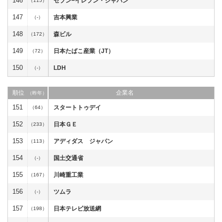
146
セブン−イレブン・ジャパン
（115）
147
吉本興業
（-）
148
森ビル
（172）
149
日本たばこ産業（JT）
（72）
150
LDH
（-）
順位
企業名
（昨年）
151
スタートトゥデイ
（64）
152
日本ＧＥ
（233）
153
アディダス ジャパン
（113）
154
国土交通省
（-）
155
川崎重工業
（167）
156
ツムラ
（-）
157
日本テレビ放送網
（198）