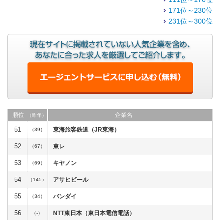
171位～230位
231位～300位
順位
企業名
（昨年）
51
東海旅客鉄道（JR東海）
（39）
52
東レ
（67）
53
キヤノン
（69）
54
アサヒビール
（145）
55
バンダイ
（34）
56
NTT東日本（東日本電信電話）
（-）