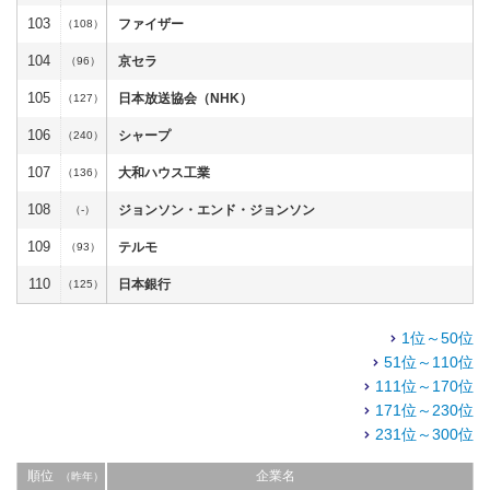
103
ファイザー
（108）
104
京セラ
（96）
105
日本放送協会（NHK）
（127）
106
シャープ
（240）
107
大和ハウス工業
（136）
108
ジョンソン・エンド・ジョンソン
（-）
109
テルモ
（93）
110
日本銀行
（125）
1位～50位
51位～110位
111位～170位
171位～230位
231位～300位
順位
企業名
（昨年）