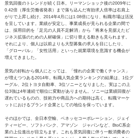
景気回復のトレンドが続く日本。リーマンショック後の2009年に
0.42倍（厚生労働省発表）まで落ち込んだ有効求人倍率は右肩上
がりで上昇し続け、2014年4月には1.08倍になり、転職市場は活況
を呈しています。業績が安定し、事業成長が見られる企業の間で
は、採用目的を「足元の人員不足解消」から「将来を見据えたビ
ジネス拡張のための人材確保」に切り替える動きも見られます。
それにより、個人は以前よりも大型募集の求人を目にしたり、
「グローバル」「女性活用」といった就業環境を意識する機会が
増えてきました。
景気の好転から個人にとっては、「憧れの企業で働くチャンス」
が増えつつある2014年。転職人気企業ランキングの結果は、1位グ
ーグル、2位トヨタ自動車、3位ソニーとなりました。実はこの上
位3強は4年連続で順位に変動がありません。ソニーは業績回復が
遅れているものの、技術力や商品力への期待は高く、転職マーケ
ットにおけるブランド企業としての地位を保っています。
そのほかでは、全日本空輸、ベネッセコーポレーション、ジェイ
ティービー、ソフトバンク、アマゾン ジャパンなど、BtoC系企
業の上位進出が目立ちます。これも景気回復に伴う一般消費者の