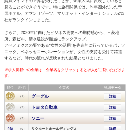
購買マインドの上昇を受けたことが、企業人気に反映していると
見ることができそうです。特に旅行関係では、昨年圏外だった帝
国ホテル、アマンリゾーツ、マリオット・インターナショナルの3
社がランクインしました。
さらに、2020年に向けたビジネス需要への期待感から、三菱地
所、森ビル、清水建設が順当にランクアップ。
アベノミクスの要である“女性の活用”を先進的に行っているパナソ
ニック、ベネッセコーポレーションが、女性の支持を受けて躍進
するなど、時代の流れが反映された結果となりました。
※求人掲載中の企業は、企業名をクリックすると求人がご覧いただけま
す。
順位
企業名
詳細データ
（昨年）
グーグル
詳細
（1）
トヨタ自動車
詳細
（2）
ソニー
詳細
（3）
4位
リクルートホールディングス
詳細
（9）