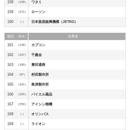
158
ワタミ
（159）
159
ローソン
（272）
160
日本貿易振興機構（JETRO）
（-）
順位
企業名
（昨年）
161
カプコン
（139）
162
千趣会
（237）
163
豊田通商
（190）
164
村田製作所
（97）
165
島津製作所
（241）
166
バイエル薬品
（225）
167
アイシン精機
（250）
168
オリンパス
（-）
169
ライオン
（-）