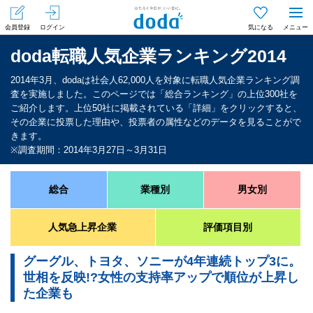
会員登録
ログイン
気になる
メニュー
doda転職人気企業ランキング2014
2014年3月、dodaは社会人62,000人を対象に転職人気企業ランキング調
査を実施しました。このページでは「総合ランキング」の上位300社を
ご紹介します。上位50社に掲載されている「詳細」をクリックすると、
その企業に投票した理由や、投票者の属性などのデータを見ることがで
きます。
※調査期間：2014年3月27日～3月31日
総合
業種別
男女別
人気急上昇企業
評価項目別
グーグル、トヨタ、ソニーが4年連続トップ3に。
世相を反映!?女性の支持率アップで順位が上昇し
た企業も