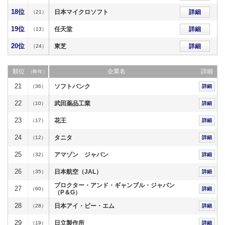
18位
日本マイクロソフト
詳細
（21）
19位
任天堂
詳細
（13）
20位
東芝
詳細
（24）
順位
企業名
詳細
（昨年）
21
ソフトバンク
（36）
詳細
22
武田薬品工業
（10）
詳細
23
花王
（17）
詳細
24
タニタ
（12）
詳細
25
アマゾン ジャパン
（32）
詳細
26
日本航空（JAL）
（35）
詳細
プロクター・アンド・ギャンブル・ジャパン
27
（60）
詳細
（P＆G）
28
日本アイ・ビー・エム
（28）
詳細
29
日立製作所
（19）
詳細