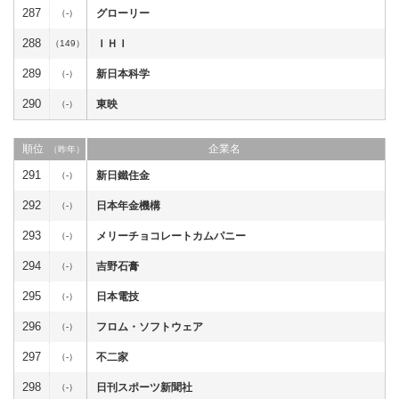
287
グローリー
（-）
288
ＩＨＩ
（149）
289
新日本科学
（-）
290
東映
（-）
順位
企業名
（昨年）
291
新日鐵住金
（-）
292
日本年金機構
（-）
293
メリーチョコレートカムパニー
（-）
294
吉野石膏
（-）
295
日本電技
（-）
296
フロム・ソフトウェア
（-）
297
不二家
（-）
298
日刊スポーツ新聞社
（-）