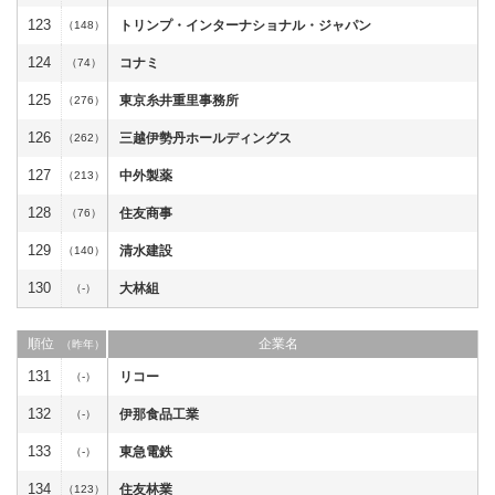
123
トリンプ・インターナショナル・ジャパン
（148）
124
コナミ
（74）
125
東京糸井重里事務所
（276）
126
三越伊勢丹ホールディングス
（262）
127
中外製薬
（213）
128
住友商事
（76）
129
清水建設
（140）
130
大林組
（-）
順位
企業名
（昨年）
131
リコー
（-）
132
伊那食品工業
（-）
133
東急電鉄
（-）
134
住友林業
（123）