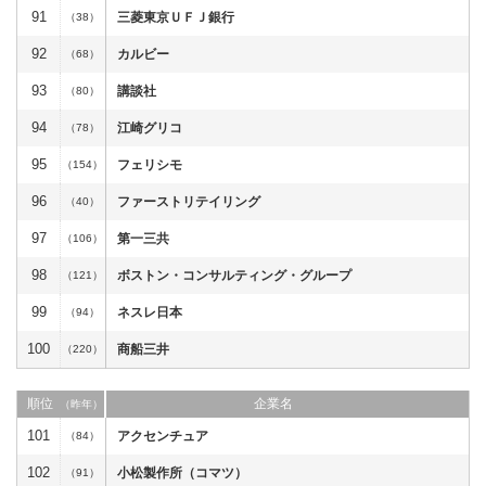
91
三菱東京ＵＦＪ銀行
（38）
92
カルビー
（68）
93
講談社
（80）
94
江崎グリコ
（78）
95
フェリシモ
（154）
96
ファーストリテイリング
（40）
97
第一三共
（106）
98
ボストン・コンサルティング・グループ
（121）
99
ネスレ日本
（94）
100
商船三井
（220）
順位
企業名
（昨年）
101
アクセンチュア
（84）
102
小松製作所（コマツ）
（91）