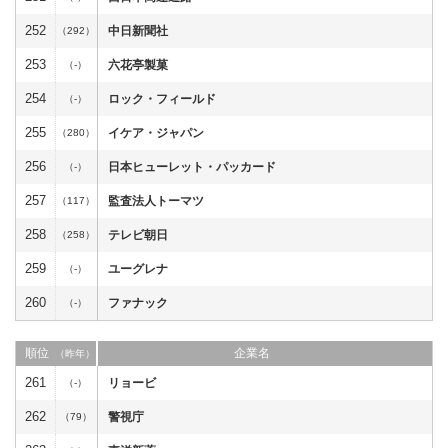
252
中日新聞社
（292）
253
六花亭製菓
（-）
254
ロック・フィールド
（-）
255
イケア・ジャパン
（280）
256
日本ヒューレット・パッカード
（-）
257
監査法人トーマツ
（117）
258
テレビ朝日
（258）
259
ユーグレナ
（-）
260
ファナック
（-）
順位
企業名
（昨年）
261
リョービ
（-）
262
警視庁
（79）