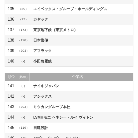
135
エイベックス・グループ・ホールディングス
（89）
136
カヤック
（73）
137
東京地下鉄（東京メトロ）
（173）
138
日本郵便
（128）
139
アフラック
（204）
140
小田急電鉄
（-）
順位
企業名
（昨年）
141
ナイキジャパン
（-）
142
アシックス
（-）
143
ミツカングループ本社
（293）
144
LVMHモエ ヘネシー・ルイ ヴィトン
（-）
145
日建設計
（119）