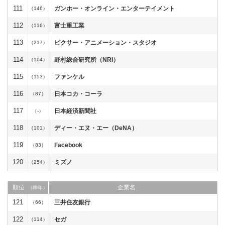
111
ガンホー・オンライン・エンターテイメント
（146）
112
富士重工業
（116）
113
ピクサー・アニメーション・スタジオ
（217）
114
野村総合研究所（NRI）
（104）
115
ファンケル
（153）
116
日本コカ・コーラ
（87）
117
日本経済新聞社
（-）
118
ディー・エヌ・エー（DeNA）
（101）
119
Facebook
（83）
120
ミズノ
（254）
順位
企業名
（昨年）
121
三井住友銀行
（66）
122
セガ
（114）