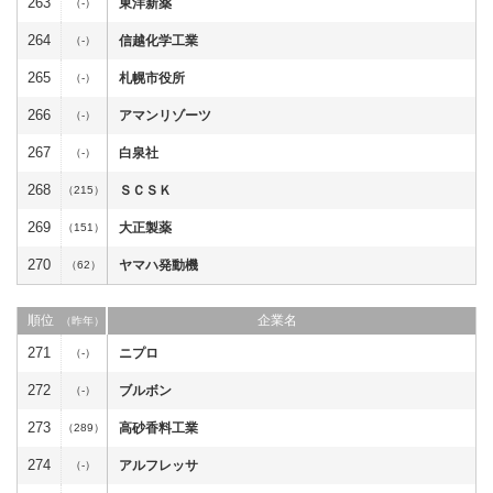
263
東洋新薬
（-）
264
信越化学工業
（-）
265
札幌市役所
（-）
266
アマンリゾーツ
（-）
267
白泉社
（-）
268
ＳＣＳＫ
（215）
269
大正製薬
（151）
270
ヤマハ発動機
（62）
順位
企業名
（昨年）
271
ニプロ
（-）
272
ブルボン
（-）
273
高砂香料工業
（289）
274
アルフレッサ
（-）