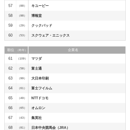
57
キユーピー
（88）
58
博報堂
（98）
59
クックパッド
（29）
60
スクウェア・エニックス
（53）
順位
企業名
（昨年）
61
マツダ
（109）
62
富士通
（58）
63
大日本印刷
（99）
64
富士フイルム
（61）
65
NTTドコモ
（49）
66
オムロン
（65）
67
集英社
（43）
68
日本中央競馬会（JRA）
（81）