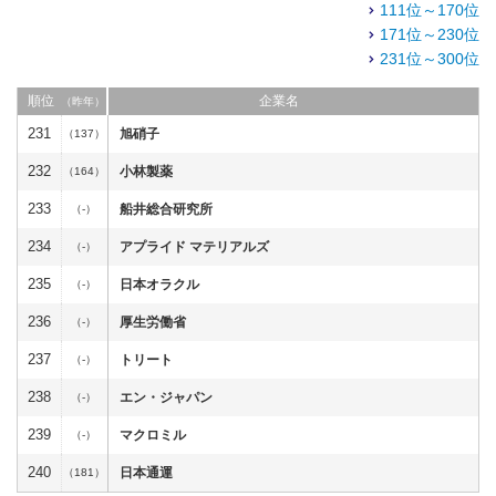
111位～170位
171位～230位
231位～300位
順位
企業名
（昨年）
231
旭硝子
（137）
232
小林製薬
（164）
233
船井総合研究所
（-）
234
アプライド マテリアルズ
（-）
235
日本オラクル
（-）
236
厚生労働省
（-）
237
トリート
（-）
238
エン・ジャパン
（-）
239
マクロミル
（-）
240
日本通運
（181）