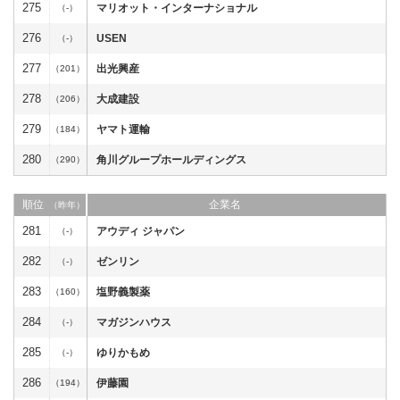
275
マリオット・インターナショナル
（-）
276
USEN
（-）
277
出光興産
（201）
278
大成建設
（206）
279
ヤマト運輸
（184）
280
角川グループホールディングス
（290）
順位
企業名
（昨年）
281
アウディ ジャパン
（-）
282
ゼンリン
（-）
283
塩野義製薬
（160）
284
マガジンハウス
（-）
285
ゆりかもめ
（-）
286
伊藤園
（194）