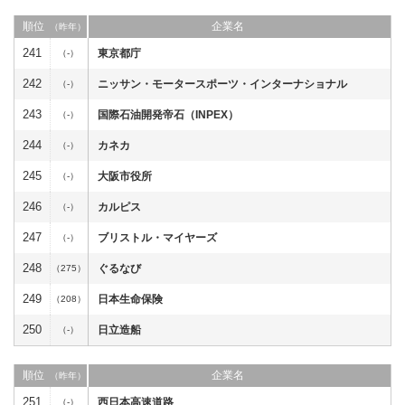
順位
企業名
（昨年）
241
東京都庁
（-）
242
ニッサン・モータースポーツ・インターナショナル
（-）
243
国際石油開発帝石（INPEX）
（-）
244
カネカ
（-）
245
大阪市役所
（-）
246
カルピス
（-）
247
ブリストル・マイヤーズ
（-）
248
ぐるなび
（275）
249
日本生命保険
（208）
250
日立造船
（-）
順位
企業名
（昨年）
251
西日本高速道路
（-）