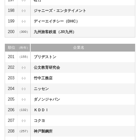
198
ジャニーズ・エンタテイメント
（-）
199
ディーエイチシー（DHC）
（-）
200
九州旅客鉄道（JR九州）
（300）
順位
企業名
（昨年）
201
ブリヂストン
（155）
202
公文教育研究会
（-）
203
竹中工務店
（-）
204
ニッセン
（-）
205
ダノンジャパン
（-）
206
ＫＤＤＩ
（132）
207
コクヨ
（-）
208
神戸製鋼所
（257）