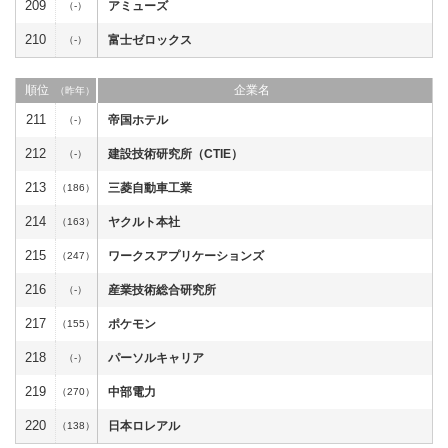
209
アミューズ
（-）
210
富士ゼロックス
（-）
順位
企業名
（昨年）
211
帝国ホテル
（-）
212
建設技術研究所（CTIE）
（-）
213
三菱自動車工業
（186）
214
ヤクルト本社
（163）
215
ワークスアプリケーションズ
（247）
216
産業技術総合研究所
（-）
217
ポケモン
（155）
218
パーソルキャリア
（-）
219
中部電力
（270）
220
日本ロレアル
（138）