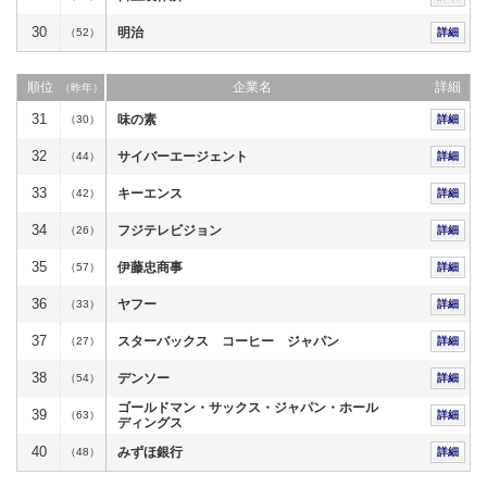
30
明治
（52）
詳細
順位
企業名
詳細
（昨年）
31
味の素
（30）
詳細
32
サイバーエージェント
（44）
詳細
33
キーエンス
（42）
詳細
34
フジテレビジョン
（26）
詳細
35
伊藤忠商事
（57）
詳細
36
ヤフー
（33）
詳細
37
スターバックス コーヒー ジャパン
（27）
詳細
38
デンソー
（54）
詳細
ゴールドマン・サックス・ジャパン・ホール
39
（63）
詳細
ディングス
40
みずほ銀行
（48）
詳細