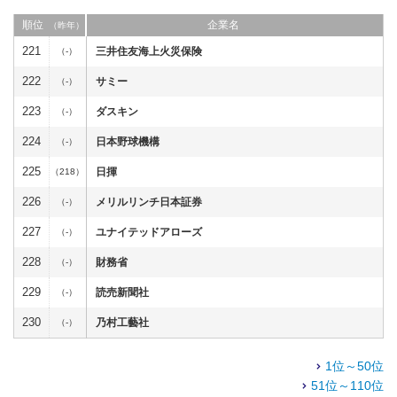
順位
企業名
（昨年）
221
三井住友海上火災保険
（-）
222
サミー
（-）
223
ダスキン
（-）
224
日本野球機構
（-）
225
日揮
（218）
226
メリルリンチ日本証券
（-）
227
ユナイテッドアローズ
（-）
228
財務省
（-）
229
読売新聞社
（-）
230
乃村工藝社
（-）
1位～50位
51位～110位