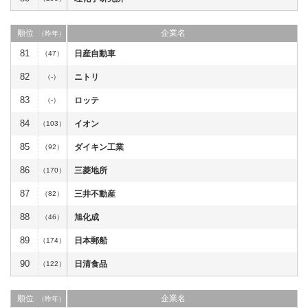
順位
企業名
（昨年）
81
日産自動車
（47）
82
ニトリ
（-）
83
ロッテ
（-）
84
イオン
（103）
85
ダイキン工業
（92）
86
三菱地所
（170）
87
三井不動産
（82）
88
旭化成
（46）
89
日本郵船
（174）
90
日清食品
（122）
順位
企業名
（昨年）