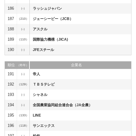
186
ラッシュジャパン
（-）
187
ジェーシービー（JCB）
（210）
188
アスクル
（-）
189
国際協力機構（JICA)
（110）
190
JFEスチール
（-）
順位
企業名
（昨年）
191
帝人
（-）
192
ＴＢＳテレビ
（129）
193
シャネル
（-）
194
全国農業協同組合連合会（JA全農）
（-）
195
LINE
（133）
196
サンエックス
（118）
197
松竹
（-）