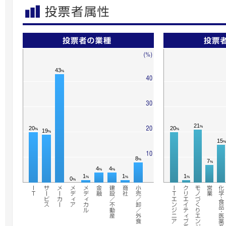
43
%
21
%
20
20
%
%
19
%
15
%
8
%
7
%
4
4
%
%
1
1
1
%
%
%
0
%