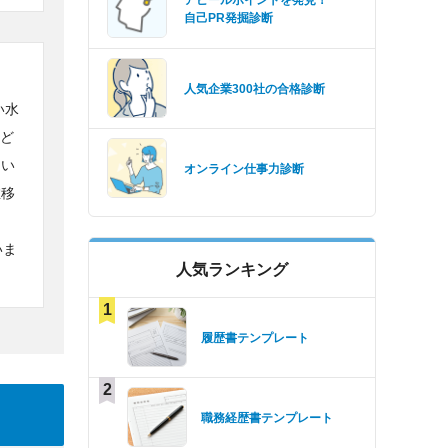
アピールポイントを発見！
自己PR発掘診断
人気企業300社の合格診断
い水
など
ない
オンライン仕事力診断
推移
いま
人気ランキング
1
履歴書テンプレート
2
職務経歴書テンプレート