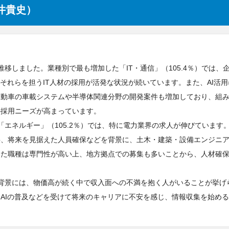
井貴史）
移しました。業種別で最も増加した「IT・通信」（105.4％）では、
それらを担うIT人材の採用が活発な状況が続いています。また、AI活用
自動車の車載システムや半導体関連分野の開発案件も増加しており、組
の採用ニーズが高まっています。
エネルギー」（105.2％）では、特に電力業界の求人が伸びています
要、将来を見据えた人員確保などを背景に、土木・建築・設備エンジニ
した職種は専門性が高い上、地方拠点での募集も多いことから、人材確
背景には、物価高が続く中で収入面への不満を抱く人がいることが挙げ
AIの普及などを受けて将来のキャリアに不安を感じ、情報収集を始め