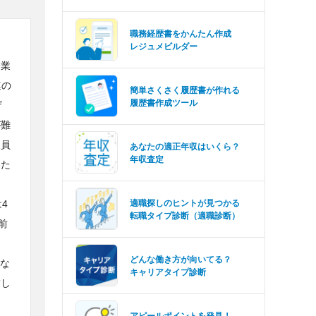
職務経歴書をかんたん作成
レジュメビルダー
企業
連の
簡単さくさく履歴書が作れる
履歴書作成ツール
ザ
が難
人員
あなたの適正年収はいくら？
年収査定
った
4
適職探しのヒントが見つかる
転職タイプ診断（適職診断）
前
どんな働き方が向いてる？
展な
キャリアタイプ診断
致し