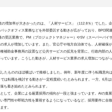
数の増加率が大きかったのは、「人材サービス」（112.8％）でした。
バックオフィス業務などを外部委託する動きが広がっており、BPO関
連の受託業務で、PM（プロジェクトマネジャー）やSV（スーパーバイ
スの求人が増加しています。また、官公庁や地方自治体でも、人材確保
各種補助金事務局の設置など公共サービスの拡充を背景に、行政内部の
がっています。こうした動きが、人材サービス業界の求人増加につなが
減したもののほぼ横ばいで推移しました。例年、新年度に伴う転職意向は
までは転職を検討する動きが一定程度続いたとみられます。一方、6月は
は落ち着き始めたとみられます。
として、企業による厳選採用の傾向が一段と強まっています。AIの進
高い専門性や即戦力性を重視するようになっているなど、採用要件に合
れます。