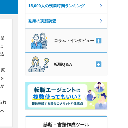
15,000人の残業時間ランキング
副業の実態調査
企業
コラム・インタビュー
に
み込
転職Q＆A
。原
アを
保が
られ
る人
診断・書類作成ツール