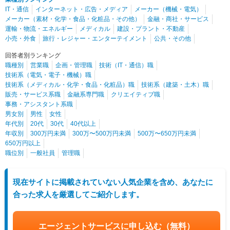
IT・通信
インターネット・広告・メディア
メーカー（機械・電気）
メーカー（素材・化学・食品・化粧品・その他）
金融・商社・サービス
運輸・物流・エネルギー
メディカル
建設・プラント・不動産
小売・外食
旅行・レジャー・エンターテイメント
公共・その他
回答者別ランキング
職種別
営業職
企画・管理職
技術（IT・通信）職
技術系（電気・電子・機械）職
技術系（メディカル・化学・食品・化粧品）職
技術系（建築・土木）職
販売・サービス系職
金融系専門職
クリエイティブ職
事務・アシスタント系職
男女別
男性
女性
年代別
20代
30代
40代以上
年収別
300万円未満
300万〜500万円未満
500万〜650万円未満
650万円以上
職位別
一般社員
管理職
現在サイトに掲載されていない人気企業を含め、あなたに
合った求人を厳選してご紹介します。
エージェントサービスに申し込む
（無料）