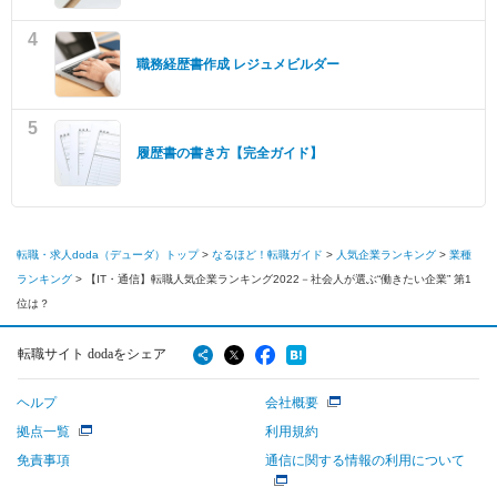
4
職務経歴書作成 レジュメビルダー
5
履歴書の書き方【完全ガイド】
転職・求人doda（デューダ）トップ
>
なるほど！転職ガイド
>
人気企業ランキング
>
業種
ランキング
>
【IT・通信】転職⼈気企業ランキング2022－社会⼈が選ぶ“働きたい企業” 第1
位は？
転職サイト dodaをシェア
ヘルプ
会社概要
拠点一覧
利用規約
免責事項
通信に関する情報の利用について