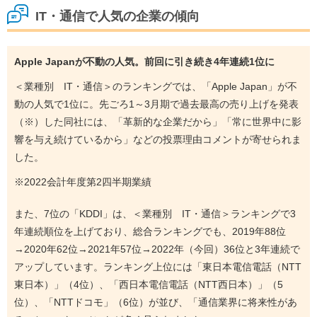
IT・通信で人気の企業の傾向
Apple Japanが不動の人気。前回に引き続き4年連続1位に
＜業種別 IT・通信＞のランキングでは、「Apple Japan」が不
動の人気で1位に。先ごろ1～3月期で過去最高の売り上げを発表
（※）した同社には、「革新的な企業だから」「常に世界中に影
響を与え続けているから」などの投票理由コメントが寄せられま
した。
※2022会計年度第2四半期業績
また、7位の「KDDI」は、＜業種別 IT・通信＞ランキングで3
年連続順位を上げており、総合ランキングでも、2019年88位
→2020年62位→2021年57位→2022年（今回）36位と3年連続で
アップしています。ランキング上位には「東日本電信電話（NTT
東日本）」（4位）、「西日本電信電話（NTT西日本）」（5
位）、「NTTドコモ」（6位）が並び、「通信業界に将来性があ