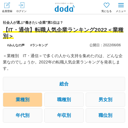
会員登録
ログイン
気になる
メニュー
社会人が選ぶ“働きたい企業”第1位は？
【IT・通信】転職人気企業ランキング2022＜業種
別＞
公開日：2022/06/06
#みんなの声
#ランキング
＜業種別 IT・通信＞で多くの人から支持を集めたのは、どんな企
業なのでしょうか。2022年の転職人気企業ランキングを発表しま
す。
総合
業種別
職種別
男女別
年代別
年収別
職位別