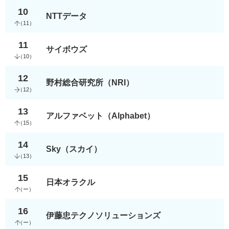
10
NTTデータ
（
11
）
11
サイボウズ
（
10
）
12
野村総合研究所（NRI）
（
12
）
13
アルファベット（Alphabet）
（
15
）
14
Sky（スカイ）
（
13
）
15
日本オラクル
（
ー
）
16
伊藤忠テクノソリューションズ
（
ー
）