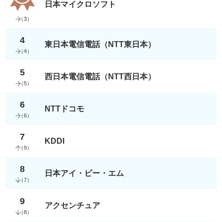
日本マイクロソフト
（
3
）
4
東日本電信電話（NTT東日本）
（
4
）
5
西日本電信電話（NTT西日本）
（
5
）
6
NTTドコモ
（
6
）
7
KDDI
（
9
）
8
日本アイ・ビー・エム
（
7
）
9
アクセンチュア
（
8
）