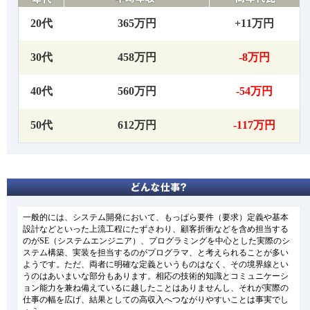
20代
365万円
+11万円
30代
458万円
-8万円
40代
560万円
-54万円
50代
612万円
-117万円
一般的には、システム開発において、もっぱら要件（要求）定義や基本
設計などといった上流工程にたずさわり、顧客折衝などを含め担当する
のがSE（システムエンジニア）、プログラミングを中心とした実際のシ
ステム構築、実装を担当するのがプログラマ、と考えられることが多い
ようです。ただ、両者に明確な定義というものはなく、その境界線とい
うのはあいまいな部分もあります。相応の技術的知識とコミュニケーシ
ョン能力を兼ね備えているに越したことはありませんし、それが実際の
仕事の幅を広げ、結果としての高収入へつながりやすいことは事実でし