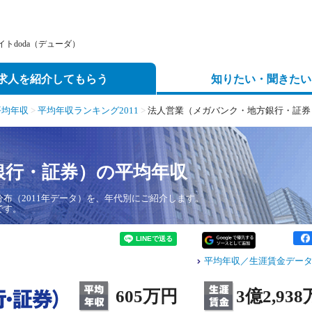
トdoda（デューダ）
求人を紹介してもらう
知りたい・聞きたい
平均年収
>
平均年収ランキング2011
>
法人営業（メガバンク・地方銀行・証券）
銀行・証券）の平均年収
布（2011年データ）を、年代別にご紹介します。
です。
平均年収／生涯賃金データ
605万円
3億2,93