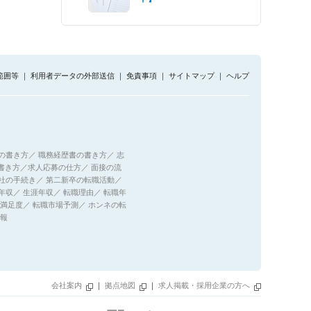
範囲等
｜
利用者データの外部送信
｜
免責事項
｜
サイトマップ
｜
ヘルプ
の書き方
／
職務経歴書の書き方
／
志
書き方
／
求人応募の仕方
／
面接の流
社の手続き
／
第二新卒の転職活動
／
年収
／
生涯年収
／
転職理由
／
転職年
満足度
／
転職市場予測
／
ホンネの転
報
会社案内
｜
拠点地図
｜
求人掲載・採用企業の方へ