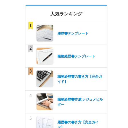
人気ランキング
1
履歴書テンプレート
2
職務経歴書テンプレート
3
職務経歴書の書き方【完全ガ
イド】
4
職務経歴書作成 レジュメビル
ダー
5
履歴書の書き方【完全ガイ
ド】