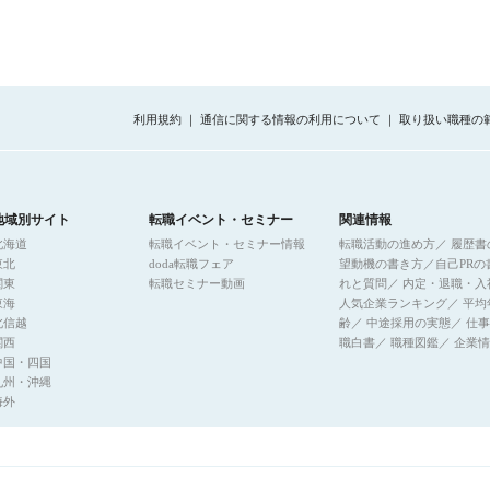
利用規約
｜
通信に関する情報の利用について
｜
取り扱い職種の
地域別サイト
転職イベント・セミナー
関連情報
北海道
転職イベント・セミナー情報
転職活動の進め方
／
履歴書
東北
doda転職フェア
望動機の書き方
／
自己PRの
関東
転職セミナー動画
れと質問
／
内定・退職・入
東海
人気企業ランキング
／
平均
北信越
齢
／
中途採用の実態
／
仕事
関西
職白書
／
職種図鑑
／
企業情
中国・四国
九州・沖縄
海外