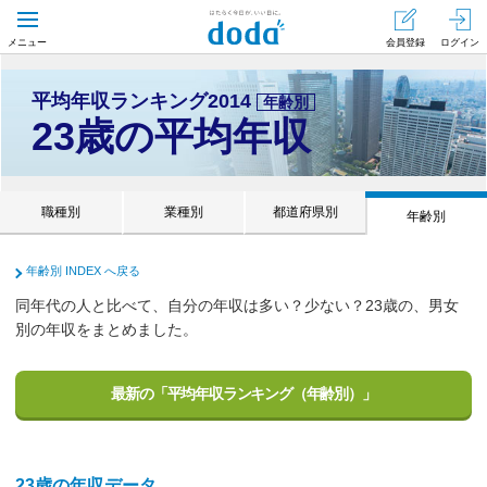
会員登録
ログイン
メニュー
平均年収ランキング2014
年齢別
23歳の平均年収
業種別
都道府県別
職種別
年齢別
年齢別 INDEX へ戻る
同年代の人と比べて、自分の年収は多い？少ない？23歳の、男女
別の年収をまとめました。
最新の「平均年収ランキング（年齢別）」
23歳の年収データ