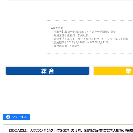
■調査概要
【対象者】25歳〜34歳のホワイトカラー系職種の男女
【雇用形態】正社員、契約社員
【調査手法】ネットリサーチ会社を利用したインターネット調査
【実施期間】2012年3月10日 〜 2012年3月11日
【有効回答数】5,000件