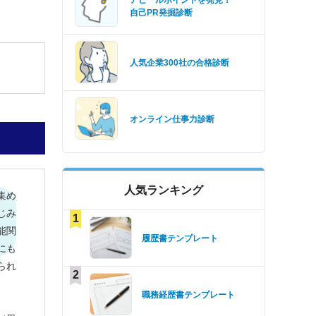
アピールポイントを発見！
自己PR発掘診断
人気企業300社の合格診断
オンライン仕事力診断
人気ランキング
集め
じみ
1
能関
履歴書テンプレート
にも
られ
2
職務経歴書テンプレート