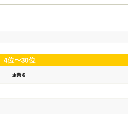
4位〜
30
位
企業名