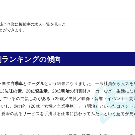
該当企業に掲載中の求人一覧を見るこ
とができます。
別ランキングの傾向
トヨタ自動車
と
グーグル
という結果になりました。一般社員から人気を
13位
味の素
、20位
資生堂
、28位
明治
の消費財メーカーなど、生活にな
しているので親しみがある（29歳／男性／映像・音響・イベント・芸
いし、魅力的（28歳／女性／営業事務）」（明治）といったコメント
、愛着のあるサービスを手掛ける仕事に携わってみたいという意向が見