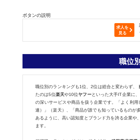
ボタンの説明
求人を
見る
職位
職位別のランキングも1位、2位は総合と変わらず、
たのは5位
楽天
や10位
ヤフー
といった大手IT企業に、
の深いサービスや商品を扱う企業です。「よく利用
連）」（楽天）、「商品が誰でも知っているものが多
あるように、高い認知度とブランド力を誇る企業や
ます。