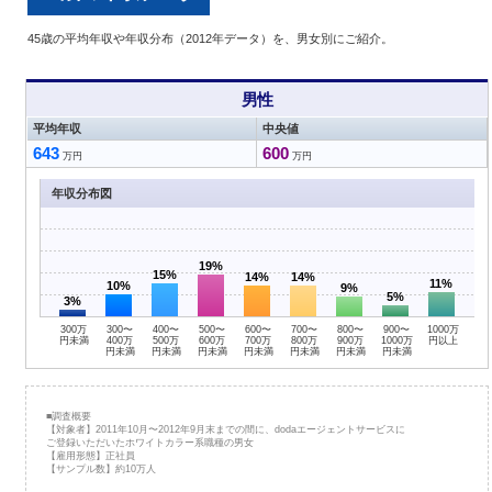
45歳の平均年収や年収分布（2012年データ）を、男女別にご紹介。
男性
平均年収
中央値
643
600
万円
万円
年収分布図
19%
15%
14%
14%
11%
10%
9%
5%
3%
300万
300〜
400〜
500〜
600〜
700〜
800〜
900〜
1000万
円未満
400万
500万
600万
700万
800万
900万
1000万
円以上
円未満
円未満
円未満
円未満
円未満
円未満
円未満
■調査概要
【対象者】2011年10月〜2012年9月末までの間に、dodaエージェントサービスに
ご登録いただいたホワイトカラー系職種の男女
【雇用形態】正社員
【サンプル数】約10万人