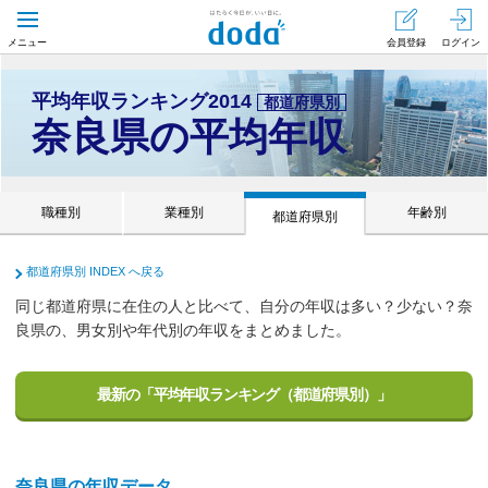
会員登録
ログイン
メニュー
平均年収ランキング2014
都道府県別
奈良県の平均年収
業種別
職種別
年齢別
都道府県別
都道府県別 INDEX へ戻る
同じ都道府県に在住の人と比べて、自分の年収は多い？少ない？奈
良県の、男女別や年代別の年収をまとめました。
最新の「平均年収ランキング（都道府県別）」
奈良県の年収データ