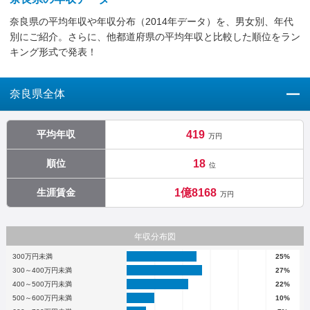
奈良県の平均年収や年収分布（2014年データ）を、男女別、年代
別にご紹介。さらに、他都道府県の平均年収と比較した順位をラン
キング形式で発表！
奈良県全体
平均年収
419
万円
順位
18
位
生涯賃金
1億8168
万円
年収分布図
300万円未満
25%
300～400万円未満
27%
400～500万円未満
22%
500～600万円未満
10%