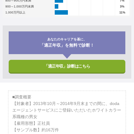
800～900万円未満
7%
900～1,000万円未満
3%
1,000万円以上
11%
あなたのキャリアを基に、
「適正年収」を無料で診断！
「適正年収」診断はこちら
■調査概要
【対象者】2013年10月～2014年9月末までの間に、doda
エージェントサービスにご登録いただいたホワイトカラー
系職種の男女
【雇用形態】正社員
【サンプル数】約16万件