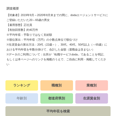
調査概要
【対象者】2019年9月～2020年8月末までの間に、dodaエージェントサービスに
ご登録いただいた20～65歳の男女
【雇用形態】正社員
【有効回答数】約40万件
※平均年収：手取りではなく支給額
※順位算出：平均年収（万円）の小数点単位で順位づけ
※生涯賃金の算出方法：20代（22歳～）、30代、40代、50代以上（～65歳）に
おける平均年収を年数分掛けて、合計した金額（退職金は含まない）
※データのご利用について：出所が「転職サービスdoda」であることを明記、
もしくは本ページへのリンクを掲載のうえで、ご自由に利用・掲載してくださ
い
ランキング
職種別
業種別
年齢別
都道府県別
生涯賃金別
平均年収を検索