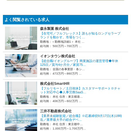
よく閲覧されている求人
森永製菓 株式会社
【在宅可／フルフレックス】誰もが知るロングセラーブ
ランドを動かす。市場をつく…
勤務地：＜勤務地詳細1＞ 本社 …
給与例： 500万円～700万円 …
イオンタウン株式会社
【総合職/イオングループ】商業施設の運営管理◆年休
125日／賞与4か月分／家賃75…
勤務地： 全国の各事業部・各シ…
給与例： 473万円～860万円 …
株式会社SmartHR
【フルリモート／土日祝休】カスタマーサポート※チャ
ット対応中心◆人事労務SaaS…
勤務地： 本社 住所：東京都港…
給与例： 406万円～602万円 …
三井不動産株式会社
【業界未経験歓迎／総合職】※応募締切9月17日(木)18時
迄／業界最大手の総合デベ…
勤務地： 本社 住所：東京都中…
給与例： 1,000万円～1,700万円…