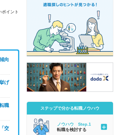
いポイント
傾向
挙げ
転職
ステップで分かる転職ノウハウ
ノウハウ Step.1
「交
転職を検討する