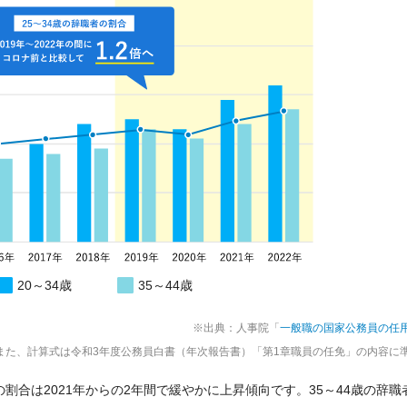
20～34歳
35～44歳
※出典：人事院「
一般職の国家公務員の任
また、計算式は令和3年度公務員白書（年次報告書）「第1章職員の任免」の内容に
割合は2021年からの2年間で緩やかに上昇傾向です。35～44歳の辞職