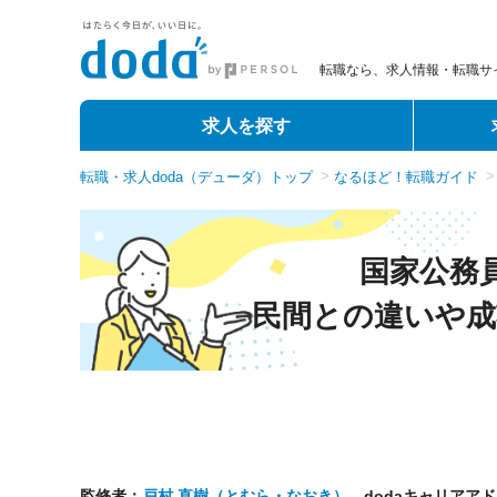
転職なら、求人情報・転職サイ
求人を探す
転職・求人doda（デューダ）トップ
なるほど！転職ガイド
国家公務
民間との違いや成
監修者：
戸村 直樹（とむら・なおき）
dodaキャリアア