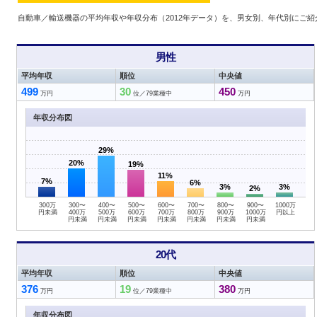
自動車／輸送機器の平均年収や年収分布（2012年データ）を、男女別、年代別にご
男性
平均年収
順位
中央値
499
30
450
万円
位／79業種中
万円
年収分布図
29%
20%
19%
11%
7%
6%
3%
3%
2%
300万
300〜
400〜
500〜
600〜
700〜
800〜
900〜
1000万
円未満
400万
500万
600万
700万
800万
900万
1000万
円以上
円未満
円未満
円未満
円未満
円未満
円未満
円未満
20代
平均年収
順位
中央値
376
19
380
万円
位／79業種中
万円
年収分布図