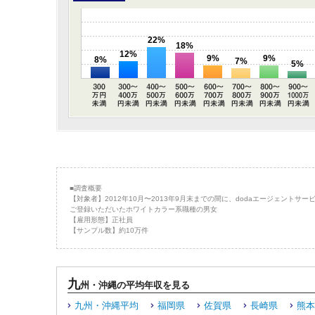
22%
18%
12%
9%
9%
8%
7%
5%
■調査概要
【対象者】2012年10月〜2013年9月末までの間に、dodaエージェントサー
ご登録いただいたホワイトカラー系職種の男女
【雇用形態】正社員
【サンプル数】約10万件
九
州・沖縄の平均年収を見る
九州・沖縄平均
福岡県
佐賀県
長崎県
熊本