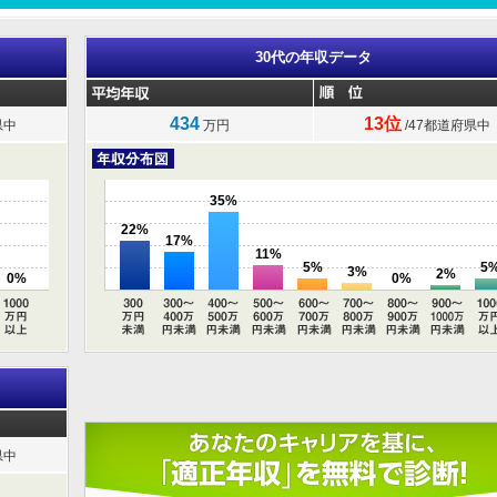
30代の年収データ
434
13位
県中
万円
/47都道府県中
35%
22%
17%
11%
5%
5
3%
2%
0%
0%
県中