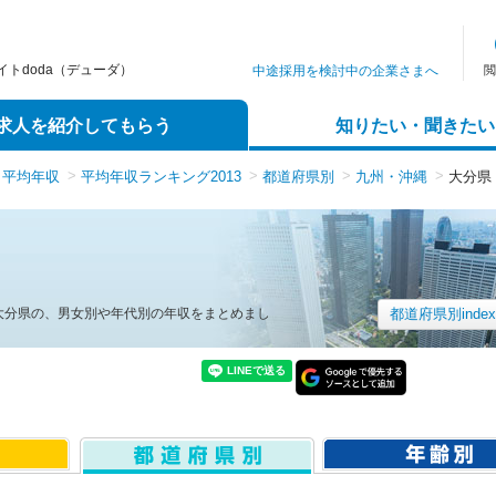
トdoda（デューダ）
中途採用を検討中の企業さまへ
閲
求人を紹介してもらう
知りたい・聞きたい
平均年収
平均年収ランキング2013
都道府県別
九州・沖縄
大分県 
大分県の、男女別や年代別の年収をまとめまし
都道府県別inde