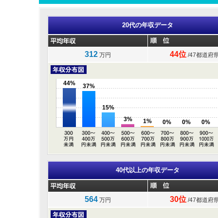
20代の年収データ
312
44位
万円
/47都道府
44%
37%
15%
3%
1%
0%
0%
0%
40代以上の年収データ
564
30位
万円
/47都道府