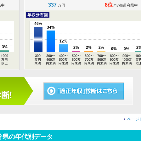
337
8位
県中
万円
/47都道府県中
46%
34%
12%
3%
2%
2%
2%
2
0%
0%
ページ
分県の年代別データ