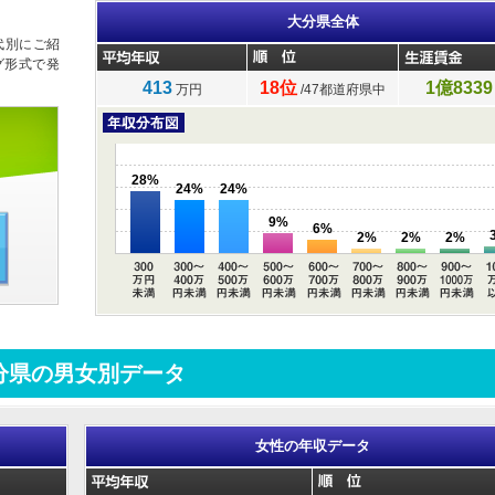
大分県全体
代別にご紹
グ形式で発
413
18位
1億8339
万円
/47都道府県中
28%
24%
24%
9%
6%
2%
2%
2%
分県の男女別データ
女性の年収データ