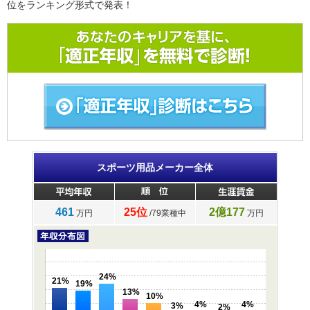
位をランキング形式で発表！
スポーツ用品メーカー全体
461
25位
2億177
万円
/79業種中
万円
24%
21%
19%
13%
10%
4%
4%
3%
2%