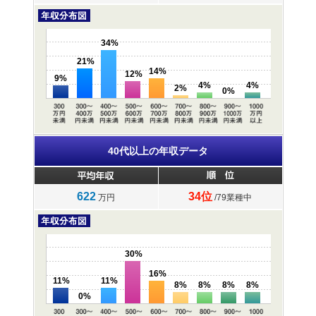
34%
21%
14%
12%
9%
4%
4%
2%
0%
40代以上の年収データ
622
34位
万円
/79業種中
30%
16%
11%
11%
8%
8%
8%
8%
0%