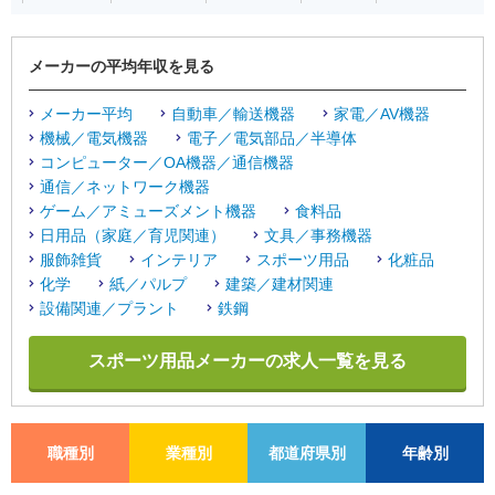
メーカーの平均年収を見る
メーカー平均
自動車／輸送機器
家電／AV機器
機械／電気機器
電子／電気部品／半導体
コンピューター／OA機器／通信機器
通信／ネットワーク機器
ゲーム／アミューズメント機器
食料品
日用品（家庭／育児関連）
文具／事務機器
服飾雑貨
インテリア
スポーツ用品
化粧品
化学
紙／パルプ
建築／建材関連
設備関連／プラント
鉄鋼
スポーツ用品メーカーの求人一覧を見る
職種別
業種別
都道府県別
年齢別