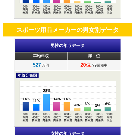
スポーツ用品メーカーの男女別データ
男性の年収データ
527
20位
万円
/79業種中
28%
14%
14%
14%
11%
6%
6%
4%
3%
女性の年収データ