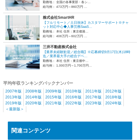
勤務地： 全国の各事業部・各シ…
給与例： 473万円～860万円 …
株式会社SmartHR
【フルリモート／土日祝休】カスタマーサポート※チャ
ット対応中心◆人事労務SaaS…
勤務地： 本社 住所：東京都港…
給与例： 406万円～602万円 …
三井不動産株式会社
【業界未経験歓迎／総合職】※応募締切9月17日(木)18時
迄／業界最大手の総合デベ…
勤務地： 本社 住所：東京都中…
給与例： 1,000万円～1,700万円…
平均年収ランキングバックナンバー
2007年版
2008年版
2009年版
2010年版
2011年版
2012年版
2013年版
2014年版
2015年版
2016年版
2017年版
2018年版
2019年版
2020年版
2021年版
2022年版
2023年版
2024年版
＜最新版＞
関連コンテンツ