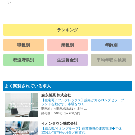
い
ランキング
職種別
業種別
年齢別
都道府県別
生涯賃金別
平均年収を検索
よく閲覧されている求人
森永製菓 株式会社
【在宅可／フルフレックス】誰もが知るロングセラーブ
ランドを動かす。市場をつく…
勤務地：＜勤務地詳細1＞ 本社 …
給与例： 500万円～700万円 …
イオンタウン株式会社
【総合職/イオングループ】商業施設の運営管理◆年休
125日／賞与4か月分／家賃75…