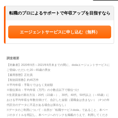
転職のプロによるサポートで
年収アップを目指すなら
エージェントサービスに申し込む（無料）
調査概要
【対象者】2020年9月～2021年8月末までの間に、dodaエージェントサービスに
ご登録いただいた20～65歳の男女
【雇用形態】正社員
【有効回答数】約45万件
※平均年収：手取りではなく支給額
※順位算出：平均年収（万円）の小数点以下で順位づけ
※生涯賃金の算出方法：20代（22歳～）、30代、40代、50代以上（～65歳）に
おける平均年収を年数分掛けて、合計した金額（退職金は含まない）（4つの年
代区分のデータに不足がある場合は算出なし）
※データのご利用について：出所が「転職サービスdoda」であること、本ペー
ジのタイトルを明記し、本ページへのリンクを掲載のうえで、利用してくださ