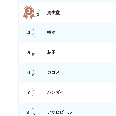
資生堂
（
3
）
4
明治
（
4
）
5
花王
（
6
）
6
カゴメ
（
5
）
7
バンダイ
（
7
）
8
アサヒビール
（
16
）