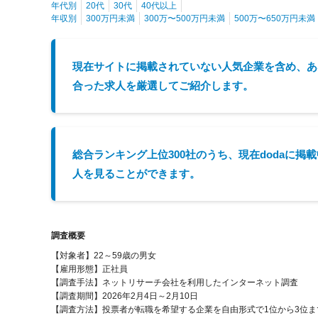
年代別
20代
30代
40代以上
年収別
300万円未満
300万〜500万円未満
500万〜650万円未満
現在サイトに掲載されていない人気企業を含め、あ
合った求人を厳選してご紹介します。
総合ランキング上位300社のうち、現在dodaに掲
人を見ることができます。
調査概要
【対象者】22～59歳の男女
【雇用形態】正社員
【調査手法】ネットリサーチ会社を利用したインターネット調査
【調査期間】2026年2月4日～2月10日
【調査方法】投票者が転職を希望する企業を自由形式で1位から3位ま