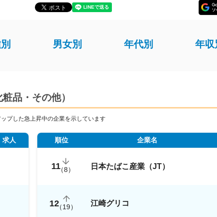
種別
男女別
年代別
年収
化粧品・その他）
アップした急上昇中の企業を示しています
求人
順位
企業名
11
日本たばこ産業（JT）
（
8
）
12
江崎グリコ
（
19
）