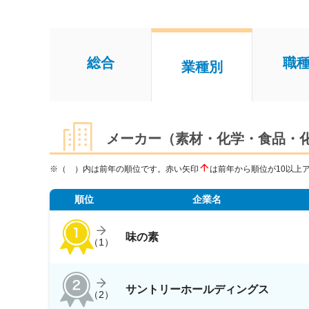
総合
職
業種別
メーカー（素材・化学・食品・
※（ ）内は前年の順位です。赤い矢印
は前年から順位が10以上
順位
企業名
味の素
（
1
）
サントリーホールディングス
（
2
）