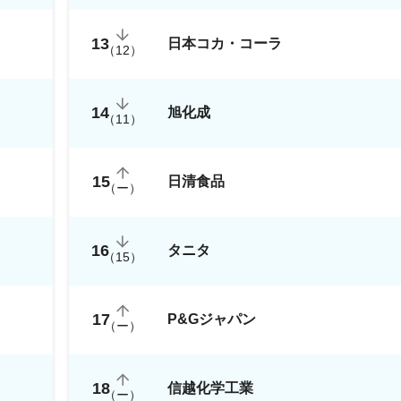
13
日本コカ・コーラ
（
12
）
14
旭化成
（
11
）
15
日清食品
（
ー
）
16
タニタ
（
15
）
17
P&Gジャパン
（
ー
）
18
信越化学工業
（
ー
）