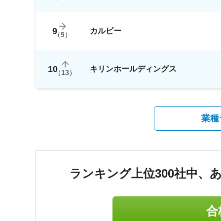
9
カルビー
（
9
）
10
キリンホールディングス
（
13
）
業種
ランキング上位300社中、
合