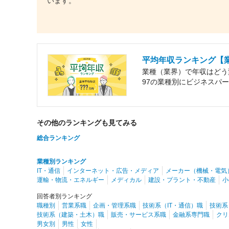
います。
平均年収ランキング【
業種（業界）で年収はどう
97の業種別にビジネスパ
その他のランキングも見てみる
総合ランキング
業種別ランキング
IT・通信
インターネット・広告・メディア
メーカー（機械・電気
運輸・物流・エネルギー
メディカル
建設・プラント・不動産
小
回答者別ランキング
職種別
営業系職
企画・管理系職
技術系（IT・通信）職
技術系
技術系（建築・土木）職
販売・サービス系職
金融系専門職
クリ
男女別
男性
女性