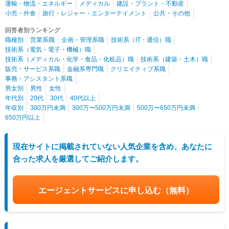
運輸・物流・エネルギー
メディカル
建設・プラント・不動産
小売・外食
旅行・レジャー・エンターテイメント
公共・その他
回答者別ランキング
職種別
営業系職
企画・管理系職
技術系（IT・通信）職
技術系（電気・電子・機械）職
技術系（メディカル・化学・食品・化粧品）職
技術系（建築・土木）職
販売・サービス系職
金融系専門職
クリエイティブ系職
事務・アシスタント系職
男女別
男性
女性
年代別
20代
30代
40代以上
年収別
300万円未満
300万〜500万円未満
500万〜650万円未満
650万円以上
現在サイトに掲載されていない人気企業を含め、あなたに
合った求人を厳選してご紹介します。
エージェントサービスに申し込む
（無料）