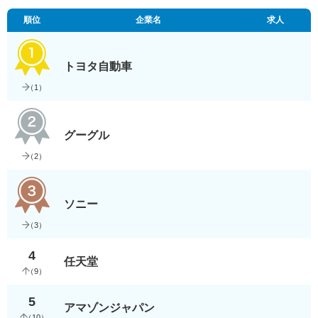
順位
企業名
求人
トヨタ自動車
（
1
）
グーグル
（
2
）
ソニー
（
3
）
4
任天堂
（
9
）
5
アマゾンジャパン
（
10
）