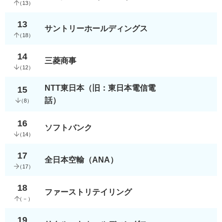
（
13
）
13
サントリーホールディングス
（
18
）
14
三菱商事
（
12
）
NTT東日本（旧：東日本電信電
15
話）
（
8
）
16
ソフトバンク
（
14
）
17
全日本空輸（ANA）
（
17
）
18
ファーストリテイリング
（
－
）
19