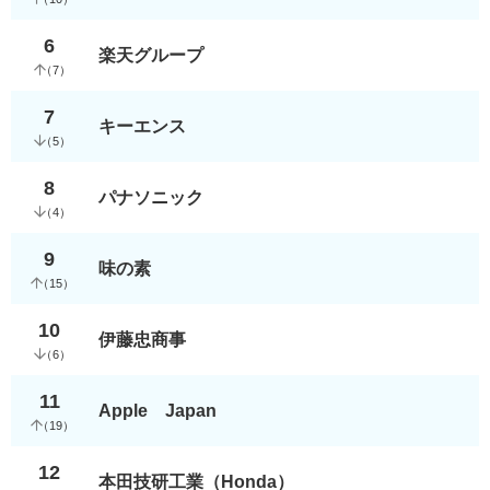
6
楽天グループ
（
7
）
7
キーエンス
（
5
）
8
パナソニック
（
4
）
9
味の素
（
15
）
10
伊藤忠商事
（
6
）
11
Apple Japan
（
19
）
12
本田技研工業（Honda）