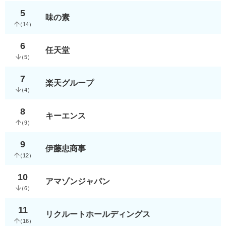
5
味の素
（
14
）
6
任天堂
（
5
）
7
楽天グループ
（
4
）
8
キーエンス
（
9
）
9
伊藤忠商事
（
12
）
10
アマゾンジャパン
（
6
）
11
リクルートホールディングス
（
16
）