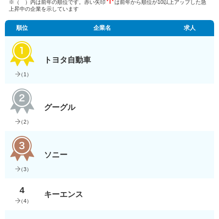
※（ ）内は前年の順位です。赤い矢印
は前年から順位が10以上アップした急
上昇中の企業を示しています
順位
企業名
求人
トヨタ自動車
（
1
）
グーグル
（
2
）
ソニー
（
3
）
4
キーエンス
（
4
）