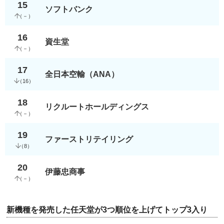
15
ソフトバンク
（
－
）
16
資生堂
（
－
）
17
全日本空輸（ANA）
（
16
）
18
リクルートホールディングス
（
－
）
19
ファーストリテイリング
（
8
）
20
伊藤忠商事
（
－
）
新機種を発売した任天堂が3つ順位を上げてトップ3入り