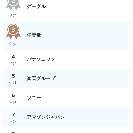
グーグル
（
2
）
任天堂
（
6
）
4
パナソニック
（
7
）
5
楽天グループ
（
4
）
6
ソニー
（
3
）
7
アマゾンジャパン
（
5
）