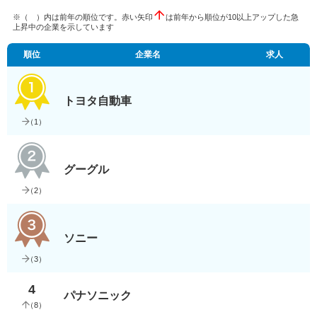
※（ ）内は前年の順位です。赤い矢印
は前年から順位が10以上アップした急
上昇中の企業を示しています
順位
企業名
求人
トヨタ自動車
（
1
）
グーグル
（
2
）
ソニー
（
3
）
4
パナソニック
（
8
）