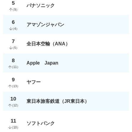
5
パナソニック
（
9
）
6
アマゾンジャパン
（
4
）
7
全日本空輸（ANA）
（
5
）
8
Apple Japan
（
11
）
9
ヤフー
（
13
）
10
東日本旅客鉄道（JR東日本）
（
12
）
11
ソフトバンク
（
10
）