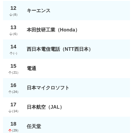
12
キーエンス
（
8
）
13
本田技研工業（Honda）
（
6
）
14
西日本電信電話（NTT西日本）
（
-
）
15
電通
（
21
）
16
日本マイクロソフト
（
24
）
17
日本航空（JAL）
（
14
）
18
任天堂
（
29
）