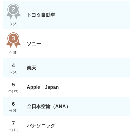
トヨタ自動車
（
2
）
ソニー
（
5
）
4
楽天
（
3
）
5
Apple Japan
（
13
）
6
全日本空輸（ANA）
（
6
）
7
パナソニック
（
11
）