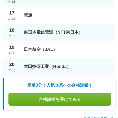
（
16
）
17
電通
（
12
）
18
東日本電信電話（NTT東日本）
（
-
）
19
日本航空（JAL）
（
4
）
20
本田技研工業（Honda）
（
-
）
簡単3分！人気企業への合格診断！
合格診断を受けてみる