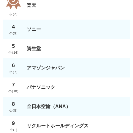
楽天
（
2
）
4
ソニー
（
9
）
5
資生堂
（
14
）
6
アマゾンジャパン
（
7
）
7
パナソニック
（
10
）
8
全日本空輸（ANA）
（
5
）
9
リクルートホールディングス
（
-
）