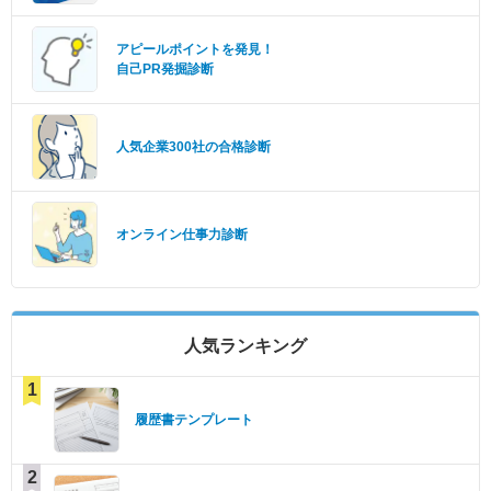
アピールポイントを発見！
自己PR発掘診断
人気企業300社の合格診断
オンライン仕事力診断
人気ランキング
1
履歴書テンプレート
2