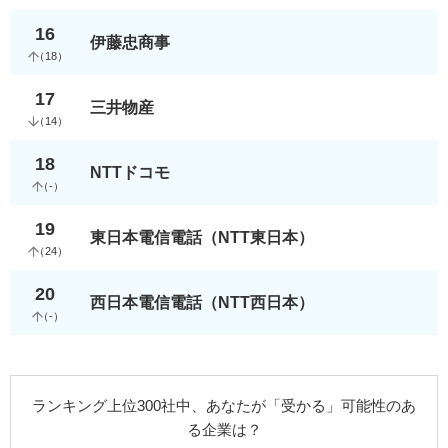
16
伊藤忠商事
（
18
）
17
三井物産
（
14
）
18
NTTドコモ
（
-
）
19
東日本電信電話（NTT東日本）
（
24
）
20
西日本電信電話（NTT西日本）
（
-
）
ランキング上位300社中、あなたが「受かる」可能性のあ
る企業は？