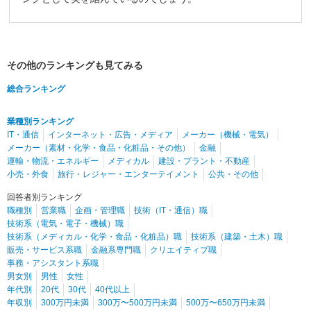
その他のランキングも見てみる
総合ランキング
業種別ランキング
IT・通信
インターネット・広告・メディア
メーカー（機械・電気）
メーカー（素材・化学・食品・化粧品・その他）
金融
運輸・物流・エネルギー
メディカル
建設・プラント・不動産
小売・外食
旅行・レジャー・エンターテイメント
公共・その他
回答者別ランキング
職種別
営業職
企画・管理職
技術（IT・通信）職
技術系（電気・電子・機械）職
技術系（メディカル・化学・食品・化粧品）職
技術系（建築・土木）職
販売・サービス系職
金融系専門職
クリエイティブ職
事務・アシスタント系職
男女別
男性
女性
年代別
20代
30代
40代以上
年収別
300万円未満
300万〜500万円未満
500万〜650万円未満