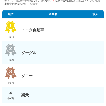
※（ ）内は前年の順位です。赤い矢印
は前年から順位が10以上アップした急
上昇中の企業を示しています
順位
企業名
求人
トヨタ自動車
（
1
）
グーグル
（
2
）
ソニー
（
7
）
4
楽天
（
3
）