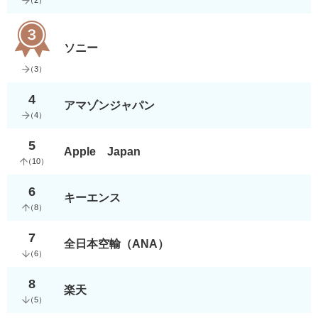
（
2
）
ソニー
（
3
）
4
アマゾンジャパン
（
4
）
5
Apple Japan
（
10
）
6
キーエンス
（
8
）
7
全日本空輸（ANA）
（
6
）
8
楽天
（
5
）