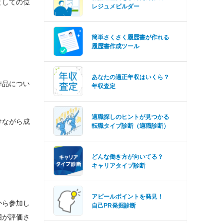
としての位
レジュメビルダー
簡単さくさく履歴書が作れる
履歴書作成ツール
あなたの適正年収はいくら？
作品につい
年収査定
適職探しのヒントが見つかる
けながら成
転職タイプ診断（適職診断）
どんな働き方が向いてる？
キャリアタイプ診断
アピールポイントを発見！
から参加し
自己PR発掘診断
囲が評価さ