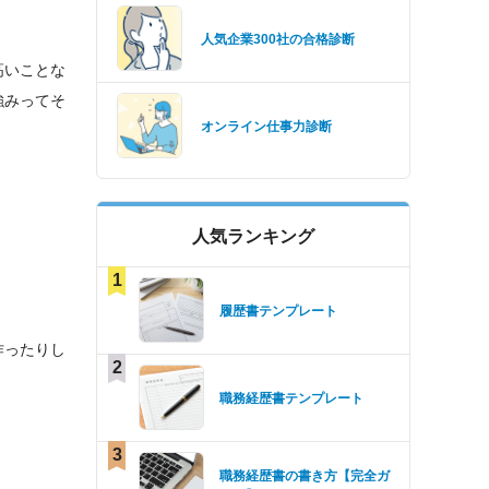
人気企業300社の合格診断
高いことな
強みってそ
オンライン仕事力診断
人気ランキング
1
履歴書テンプレート
作ったりし
2
職務経歴書テンプレート
3
職務経歴書の書き方【完全ガ