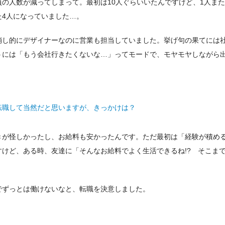
の人数が減ってしまって。最初は10人ぐらいいたんですけど、1人また
た4人になっていました…。
崩し的にデザイナーなのに営業も担当していました。挙げ句の果てには
うには「もう会社行きたくないな…」ってモードで、モヤモヤしながら
転職して当然だと思いますが、きっかけは？
きが怪しかったし、お給料も安かったんです。ただ最初は「経験が積め
けど、ある時、友達に「そんなお給料でよく生活できるね!? そこま
。
でずっとは働けないなと、転職を決意しました。