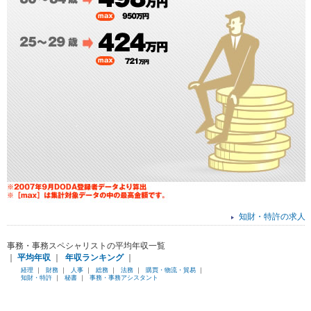
知財・特許の求人
事務・事務スペシャリストの平均年収一覧
｜
平均年収
｜
年収ランキング
｜
経理
｜
財務
｜
人事
｜
総務
｜
法務
｜
購買・物流・貿易
｜
知財・特許
｜
秘書
｜
事務・事務アシスタント