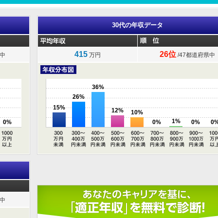
30代の年収データ
415
26位
県中
万円
/47都道府県中
36%
26%
15%
12%
10%
1%
0%
0%
0%
0
県中