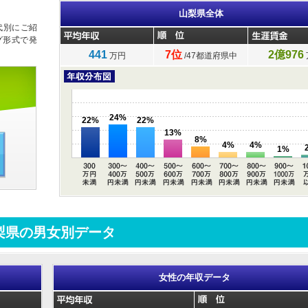
山梨県全体
代別にご紹
グ形式で発
441
7位
2億976
万円
/47都道府県中
24%
22%
22%
13%
8%
4%
4%
1%
梨県の男女別データ
女性の年収データ