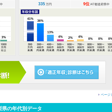
335
9位
県中
万円
/47都道府県中
41%
36%
13%
4%
4%
3%
2%
0%
0%
0
ページ
梨県の年代別データ