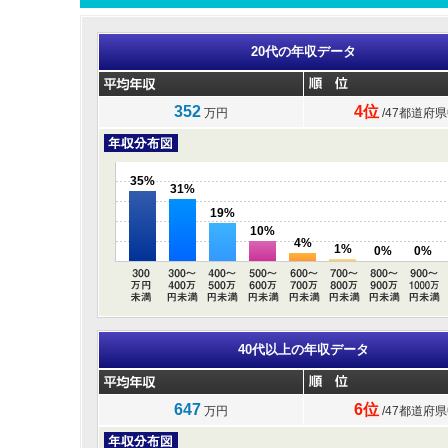
20代の年収データ
352
4位
万円
/47都道府
35%
31%
19%
10%
4%
1%
0%
0%
40代以上の年収データ
647
6位
万円
/47都道府