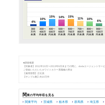
15%
15%
14%
11%
10%
10%
6%
4%
■調査概要
【対象者】2012年10月〜2013年9月末までの間に、dodaエージェントサー
ご登録いただいたホワイトカラー系職種の男女
【雇用形態】正社員
【サンプル数】約10万件
関
東の平均年収を見る
関東平均
茨城県
栃木県
群馬県
埼玉県