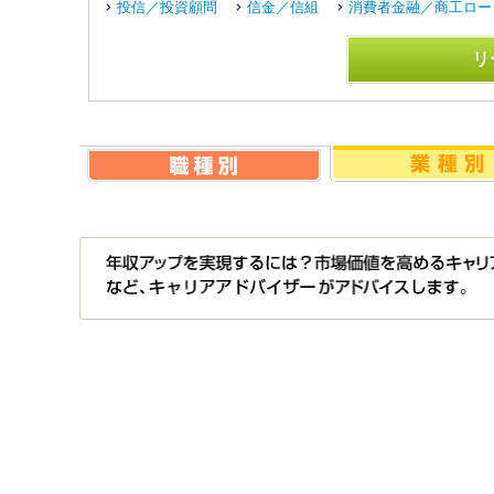
投信／投資顧問
信金／信組
消費者金融／商工ロー
リ