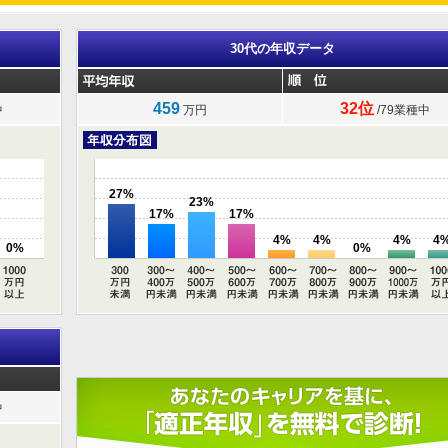
30代の年収データ
459
32位
中
万円
/79業種中
27%
23%
17%
17%
4%
4%
4%
4
0%
0%
中