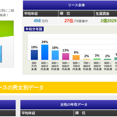
リース全体
代別にご紹
発表！
458
27位
2億2029
万円
/79業種中
29%
19%
18%
13%
9%
3%
2%
2%
ースの男女別データ
女性の年収データ