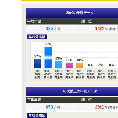
20代の年収データ
385
14位
万円
/79業種
50%
17%
13%
10%
10%
0%
0%
0%
40代以上の年収データ
653
29位
万円
/79業種