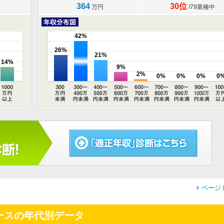
364
30位
万円
/79業種中
42%
26%
21%
14%
9%
2%
0%
0%
0%
0
ページ
ースの年代別データ