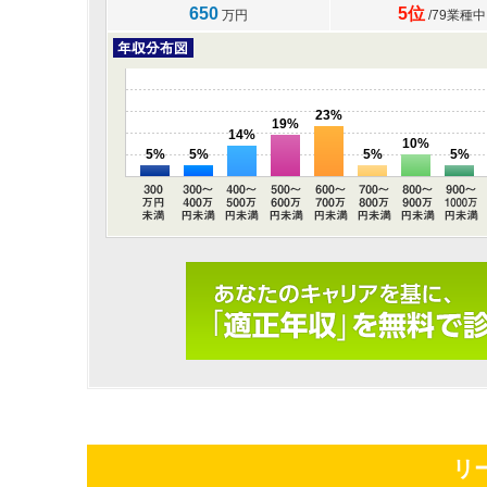
650
5位
万円
/79業種中
23%
19%
14%
10%
5%
5%
5%
5%
リ