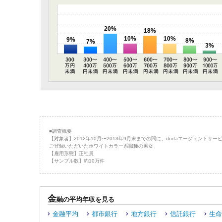
20%
18%
10%
10%
9%
8%
7%
3%
■調査概要
【対象者】2012年10月〜2013年9月末までの間に、dodaエージェントサー
ご登録いただいたホワイトカラー系職種の男女
【雇用形態】正社員
【サンプル数】約10万件
金
融の平均年収を見る
金融平均
都市銀行
地方銀行
信託銀行
生命